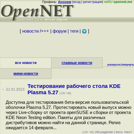
Профиль:
Аноним
(
вход
|
регистрация
)
неRU
opennet.me
[
новости
/
+++
|
форум
|
теги
|
]
все новости
главные новости
раскрыть
/
свернут
мини-новости
Тестирование рабочего стола KDE
·
21.01.2023
Plasma 5.27
(139 +36)
Доступна для тестирования бета-версия пользовательской
оболочки Plasma 5.27. Протестировать новый выпуск можно
через Live-сборку от проекта openSUSE и сборки от проекта
KDE Neon Testing edition. Пакеты для различных
дистрибутивов можно найти на данной странице. Релиз
ожидается 14 февраля...
обсуждение
|
весь текст
(139 +36)