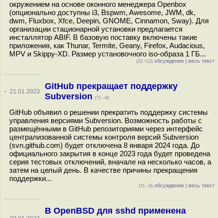
окружением на основе оконного менеджера Openbox
(опционально доступны i3, Bspwm, Awesome, JWM, dk,
dwm, Fluxbox, Xfce, Deepin, GNOME, Cinnamon, Sway). Для
организации стационарной установки предлагается
инсталлятор ABIF. В базовую поставку включены такие
приложения, как Thunar, Termite, Geany, Firefox, Audacious,
MPV и Skippy-XD. Размер установочного iso-образа 1 ГБ...
обсуждение
|
весь текст
(23 +12)
GitHub прекращает поддержку
·
21.01.2023
Subversion
(71 –9)
GitHub объявил о решении прекратить поддержку системы
управления версиями Subversion. Возможность работы с
размещёнными в GitHub репозиториями через интерфейс
централизованной системы контроля версий Subversion
(svn.github.com) будет отключена 8 января 2024 года. До
официального закрытия в конце 2023 года будет проведена
серия тестовых отключений, вначале на несколько часов, а
затем на целый день. В качестве причины прекращения
поддержки...
обсуждение
|
весь текст
(71 –9)
В OpenBSD для sshd применена