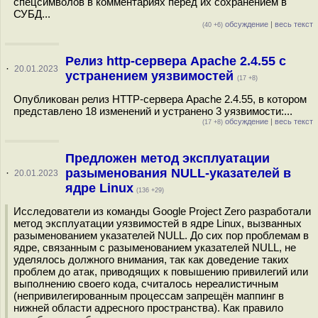
спецсимволов в комментариях перед их сохранением в
СУБД...
обсуждение
|
весь текст
(40 +6)
Релиз http-сервера Apache 2.4.55 с
·
20.01.2023
устранением уязвимостей
(17 +8)
Опубликован релиз HTTP-сервера Apache 2.4.55, в котором
представлено 18 изменений и устранено 3 уязвимости:...
обсуждение
|
весь текст
(17 +8)
Предложен метод эксплуатации
разыменования NULL-указателей в
·
20.01.2023
ядре Linux
(136 +29)
Исследователи из команды Google Project Zero разработали
метод эксплуатации уязвимостей в ядре Linux, вызванных
разыменованием указателей NULL. До сих пор проблемам в
ядре, связанным с разыменованием указателей NULL, не
уделялось должного внимания, так как доведение таких
проблем до атак, приводящих к повышению привилегий или
выполнению своего кода, считалось нереалистичным
(непривилегированным процессам запрещён маппинг в
нижней области адресного пространства). Как правило