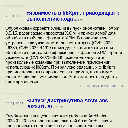
Уязвимость в libXpm, приводящая к
·
21.01.2023
выполнению кода
(113 +8)
Опубликован корректирующий выпуск библиотеки libXpm
3.5.15, развиваемой проектом X.Org и применяемой для
обработки файлов в формате XPM. В новой версии
устранены три уязвимости, две из которых (CVE-2022-
46285, CVE-2022-44617) приводят к зацикливанию при
обработке специально оформленных файлов XPM. Третья
уязвимость (CVE-2022-4883) позволяет запустить
произвольные команды при выполнении приложений,
использующих libXpm. При запуске связанных с libXpm
привилегированных процессов, например, программ с
флагом suid root, уязвимость даёт возможность поднять
свои привилегии...
обсуждение
|
весь текст
(113 +8)
Выпуск дистрибутива ArchLabs
·
21.01.2023
2023.01.20
(23 +12)
Опубликован выпуск Linux-дистрибутива ArchLabs
2023.01.20, основанного на пакетной базе Arch Linux и
поставляемого с легковесным пользовательским