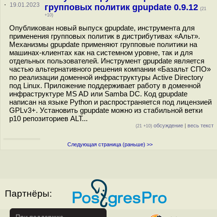
·
19.01.2023
групповых политик gpupdate 0.9.12
(21
+10)
Опубликован новый выпуск gpupdate, инструмента для
применения групповых политик в дистрибутивах «Альт».
Механизмы gpupdate применяют групповые политики на
машинах-клиентах как на системном уровне, так и для
отдельных пользователей. Инструмент gpupdate является
частью альтернативного решения компании «Базальт СПО»
по реализации доменной инфраструктуры Active Directory
под Linux. Приложение поддерживает работу в доменной
инфраструктуре MS AD или Samba DC. Код gpupdate
написан на языке Python и распространяется под лицензией
GPLv3+. Установить gpupdate можно из стабильной ветки
p10 репозиториев ALT...
обсуждение
|
весь текст
(21 +10)
Следующая страница (раньше) >>
Партнёры: