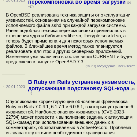
·
20.01.2023
перекомпоновка во время загрузки
(50
+17)
В OpenBSD реализована техника защиты от эксплуатации
уязвимостей, основанная на случайной перекомпоновке
исполняемого файла sshd при каждой загрузке системы.
Ранее подобная техника перекомпоновки применялась в
отношении ядра и библиотек libc.so, libcrypto.so и ld.so, а
теперь будет применена и для некоторых исполняемых
файлов. В ближайшее время метод также планируется
реализовать для ntpd и других серверных приложений.
Изменение уже включено в состав ветки CURRENT и будет
предложено в выпуске OpenBSD 7.3...
обсуждение
|
весь текст
(50 +17)
В Ruby on Rails устранена уязвимость,
·
20.01.2023
допускающая подстановку SQL-кода
(40
+6)
Опубликованы корректирующие обновления фреймворка
Ruby on Rails 7.0.4.1, 6.1.7.1 и 6.0.6.1, в которых устранено 6
уязвимостей. Наиболее опасная уязвимость (CVE-2023-
22794) может привести к выполнению заданных атакующим
SQL-команд при использовании внешних данных в
комментариях, обрабатываемых в ActiveRecord. Проблема
вызвана отсутствием необходимого экранирования