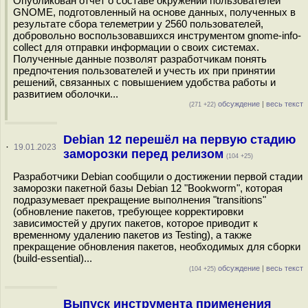
Опубликован отчёт о составе окружений пользователей
GNOME, подготовленный на основе данных, полученных в
результате сбора телеметрии у 2560 пользователей,
добровольно воспользовавшихся инструментом gnome-info-
collect для отправки информации о своих системах.
Полученные данные позволят разработчикам понять
предпочтения пользователей и учесть их при принятии
решений, связанных с повышением удобства работы и
развитием оболочки...
обсуждение
|
весь текст
(271 +22)
Debian 12 перешёл на первую стадию
·
19.01.2023
заморозки перед релизом
(104 +25)
Разработчики Debian сообщили о достижении первой стадии
заморозки пакетной базы Debian 12 "Bookworm", которая
подразумевает прекращение выполнения "transitions"
(обновление пакетов, требующее корректировки
зависимостей у других пакетов, которое приводит к
временному удалению пакетов из Testing), а также
прекращение обновления пакетов, необходимых для сборки
(build-essential)...
обсуждение
|
весь текст
(104 +25)
Выпуск инструмента применения