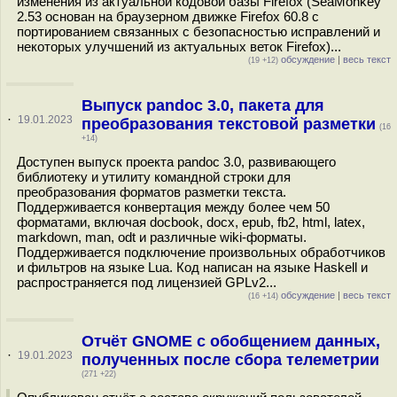
изменения из актуальной кодовой базы Firefox (SeaMonkey
2.53 основан на браузерном движке Firefox 60.8 с
портированием связанных с безопасностью исправлений и
некоторых улучшений из актуальных веток Firefox)...
обсуждение
|
весь текст
(19 +12)
Выпуск pandoc 3.0, пакета для
·
19.01.2023
преобразования текстовой разметки
(16
+14)
Доступен выпуск проекта pandoc 3.0, развивающего
библиотеку и утилиту командной строки для
преобразования форматов разметки текста.
Поддерживается конвертация между более чем 50
форматами, включая docbook, docx, epub, fb2, html, latex,
markdown, man, odt и различные wiki-форматы.
Поддерживается подключение произвольных обработчиков
и фильтров на языке Lua. Код написан на языке Haskell и
распространяется под лицензией GPLv2...
обсуждение
|
весь текст
(16 +14)
Отчёт GNOME с обобщением данных,
·
19.01.2023
полученных после сбора телеметрии
(271 +22)