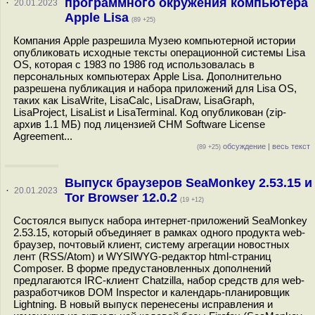
программного окружения компьютера
·
20.01.2023
Apple Lisa
(89 +25)
Компания Apple разрешила Музею компьютерной истории
опубликовать исходные тексты операционной системы Lisa
OS, которая c 1983 по 1986 год использовалась в
персональных компьютерах Apple Lisa. Дополнительно
разрешена публикация и набора приложений для Lisa OS,
таких как LisaWrite, LisaCalc, LisaDraw, LisaGraph,
LisaProject, LisaList и LisaTerminal. Код опубликован (zip-
архив 1.1 МБ) под лицензией CHM Software License
Agreement...
обсуждение
|
весь текст
(89 +25)
Выпуск браузеров SeaMonkey 2.53.15 и
·
20.01.2023
Tor Browser 12.0.2
(19 +12)
Состоялся выпуск набора интернет-приложений SeaMonkey
2.53.15, который объединяет в рамках одного продукта web-
браузер, почтовый клиент, систему агрегации новостных
лент (RSS/Atom) и WYSIWYG-редактор html-страниц
Composer. В форме предустановленных дополнений
предлагаются IRC-клиент Chatzilla, набор средств для web-
разработчиков DOM Inspector и календарь-планировщик
Lightning. В новый выпуск перенесены исправления и