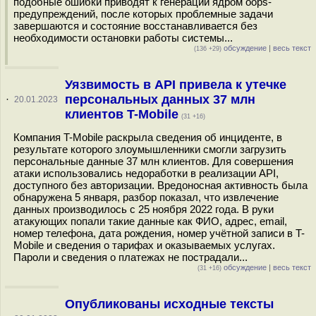
подобные ошибки приводят к генерации ядром oops-
предупреждений, после которых проблемные задачи
завершаются и состояние восстанавливается без
необходимости остановки работы системы...
обсуждение
|
весь текст
(136 +29)
Уязвимость в API привела к утечке
персональных данных 37 млн
·
20.01.2023
клиентов T-Mobile
(31 +16)
Компания T-Mobile раскрыла сведения об инциденте, в
результате которого злоумышленники смогли загрузить
персональные данные 37 млн клиентов. Для совершения
атаки использовались недоработки в реализации API,
доступного без авторизации. Вредоносная активность была
обнаружена 5 января, разбор показал, что извлечение
данных производилось с 25 ноября 2022 года. В руки
атакующих попали такие данные как ФИО, адрес, email,
номер телефона, дата рождения, номер учётной записи в T-
Mobile и сведения о тарифах и оказываемых услугах.
Пароли и сведения о платежах не пострадали...
обсуждение
|
весь текст
(31 +16)
Опубликованы исходные тексты