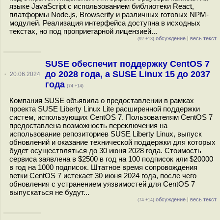
языке JavaScript с использованием библиотеки React,
платформы Node.js, Browserify и различных готовых NPM-
модулей. Реализация интерфейса доступна в исходных
текстах, но под проприетарной лицензией...
обсуждение
|
весь текст
(92 +13)
SUSE обеспечит поддержку CentOS 7
до 2028 года, а SUSE Linux 15 до 2037
·
20.06.2024
года
(74 +14)
Компания SUSE объявила о предоставлении в рамках
проекта SUSE Liberty Linux Lite расширенной поддержки
систем, использующих CentOS 7. Пользователям CentOS 7
предоставлена возможность переключения на
использование репозиториев SUSE Liberty Linux, выпуск
обновлений и оказание технической поддержки для которых
будет осуществляться до 30 июня 2028 года. Стоимость
сервиса заявлена в $2500 в год на 100 подписок или $20000
в год на 1000 подписок. Штатное время сопровождения
ветки CentOS 7 истекает 30 июня 2024 года, после чего
обновления с устранением уязвимостей для CentOS 7
выпускаться не будут...
обсуждение
|
весь текст
(74 +14)