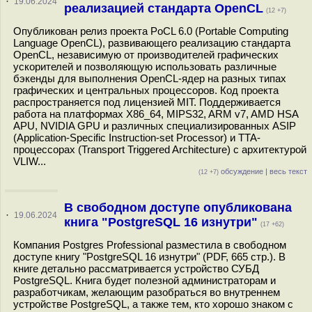
·
19.06.2024
реализацией стандарта OpenCL
(12 +7)
Опубликован релиз проекта PoCL 6.0 (Portable Computing
Language OpenCL), развивающего реализацию стандарта
OpenCL, независимую от производителей графических
ускорителей и позволяющую использовать различные
бэкенды для выполнения OpenCL-ядер на разных типах
графических и центральных процессоров. Код проекта
распространяется под лицензией MIT. Поддерживается
работа на платформах X86_64, MIPS32, ARM v7, AMD HSA
APU, NVIDIA GPU и различных специализированных ASIP
(Application-Specific Instruction-set Processor) и TTA-
процессорах (Transport Triggered Architecture) c архитектурой
VLIW...
обсуждение
|
весь текст
(12 +7)
В свободном доступе опубликована
·
19.06.2024
книга "PostgreSQL 16 изнутри"
(17 +62)
Компания Postgres Professional разместила в свободном
доступе книгу "PostgreSQL 16 изнутри" (PDF, 665 стр.). В
книге детально рассматривается устройство СУБД
PostgreSQL. Книга будет полезной администраторам и
разработчикам, желающим разобраться во внутреннем
устройстве PostgreSQL, а также тем, кто хорошо знаком с