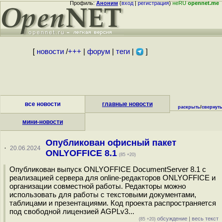
Профиль:
Аноним
(
вход
|
регистрация
)
неRU
opennet.me
[
новости
/
+++
|
форум
|
теги
|
]
все новости
главные новости
раскрыть
/
свернут
мини-новости
Опубликован офисный пакет
·
20.06.2024
ONLYOFFICE 8.1
(85 +20)
Опубликован выпуск ONLYOFFICE DocumentServer 8.1 с
реализацией сервера для online-редакторов ONLYOFFICE и
организации совместной работы. Редакторы можно
использовать для работы с текстовыми документами,
таблицами и презентациями. Код проекта распространяется
под свободной лицензией AGPLv3...
обсуждение
|
весь текст
(85 +20)