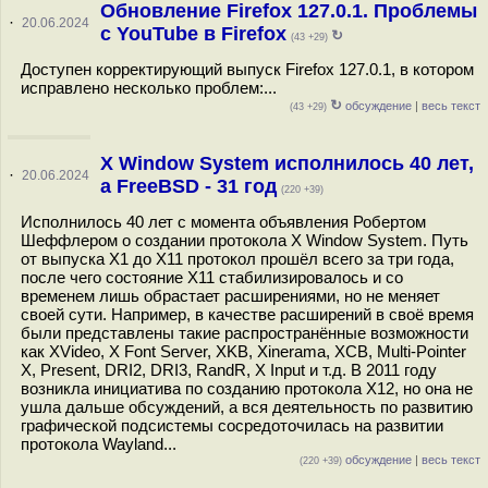
Обновление Firefox 127.0.1. Проблемы
·
20.06.2024
с YouTube в Firefox
↻
(43 +29)
Доступен корректирующий выпуск Firefox 127.0.1, в котором
исправлено несколько проблем:...
↻
обсуждение
|
весь текст
(43 +29)
X Window System исполнилось 40 лет,
·
20.06.2024
а FreeBSD - 31 год
(220 +39)
Исполнилось 40 лет с момента объявления Робертом
Шеффлером о создании протокола X Window System. Путь
от выпуска X1 до X11 протокол прошёл всего за три года,
после чего состояние X11 стабилизировалось и со
временем лишь обрастает расширениями, но не меняет
своей сути. Например, в качестве расширений в своё время
были представлены такие распространённые возможности
как XVideo, X Font Server, XKB, Xinerama, XCB, Multi-Pointer
X, Present, DRI2, DRI3, RandR, X Input и т.д. В 2011 году
возникла инициатива по созданию протокола X12, но она не
ушла дальше обсуждений, а вся деятельность по развитию
графической подсистемы сосредоточилась на развитии
протокола Wayland...
обсуждение
|
весь текст
(220 +39)