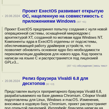
Проект ExectOS развивает открытую
ОС, нацеленную на совместимость с
·
20.06.2024
приложениями Windows
(307 +41)
Проект ExectOS предпринял попытку создания с нуля новой
операционной системы, оснащённой микроядром с
архитектурой XT, созданной по мотивам ядра Windows NT.
Компоненты ядра в ExectOS отделены от подсистемы,
обеспечивающей работу драйверов устройств, что
позволяет обновлять основное ядро без необходимости
перекомпиляции драйверов для нового ядра. Код проекта
написан на языке С и распространяется под лицензией
GPLv3...
обсуждение
|
весь текст
(307 +41)
Релиз браузера Vivaldi 6.8 для
·
20.06.2024
десктопов
(92 +13)
Представлен выпуск проприетарного браузера Vivaldi 6.8,
разрабатываемого на базе движка Chromium. Сборки Vivaldi
подготовлены для Linux, Windows и macOS. Изменения,
вносимые в кодовую базу Chromium, проект распространяет
под открытой лицензией. Интерфейс браузера написан на