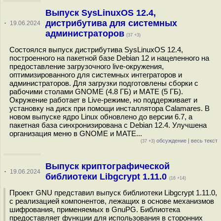
Выпуск SysLinuxOS 12.4,
дистрибутива для системных
·
19.06.2024
администраторов
(37 +3)
Состоялся выпуск дистрибутива SysLinuxOS 12.4,
построенного на пакетной базе Debian 12 и нацеленного на
предоставление загрузочного live-окружения,
оптимизированного для системных интеграторов и
администраторов. Для загрузки подготовлены сборки с
рабочими столами GNOME (4.8 ГБ) и MATE (5 ГБ).
Окружение работает в Live-режиме, но поддерживает и
установку на диск при помощи инсталлятора Calamares. В
новом выпуске ядро Linux обновлено до версии 6.7, а
пакетная база синхронизирована с Debian 12.4. Улучшена
организация меню в GNOME и MATE...
обсуждение
|
весь текст
(37 +3)
Выпуск криптографической
·
19.06.2024
библиотеки Libgcrypt 1.11.0
(16 +14)
Проект GNU представил выпуск библиотеки Libgcrypt 1.11.0,
с реализацией компонентов, лежащих в основе механизмов
шифрования, применяемых в GnuPG. Библиотека
предоставляет функции для использования в сторонних