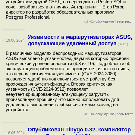
устройством другой СУБД, но переходит на PostgreSQL и
хочет разобраться в отличиях. Автор книги — Егор Рогов,
директор по разработке образовательных программ
Postgres Professional...
обсуждение
|
весь текст
(17 +62)
Уязвимости в маршрутизаторах ASUS,
·
19.06.2024
допускающие удалённый доступ
(86 +10)
В различных моделях беспроводных маршрутизаторов
ASUS выявлено 8 уязвимостей, двум из которых присвоен
критический уровень опасности (9.8 из 10). Подробности об
эксплуатации проблем пока не приводятся, известно лишь,
что первая критическая уязвимость (CVE-2024-3080)
позволяет удалённо подключиться к устройству без
прохождения аутентификации. Вторая критическая
уязвимость (CVE-2024-3912) позволяет
неаутентифицированному атакующему загрузить
произвольную прошивку, что можно использовать для
удалённого выполнения любых cистемных команд на
устройстве...
обсуждение
|
весь текст
(86 +10)
Опубликован Tinygo 0.32, компилятор
·
18.06.2024