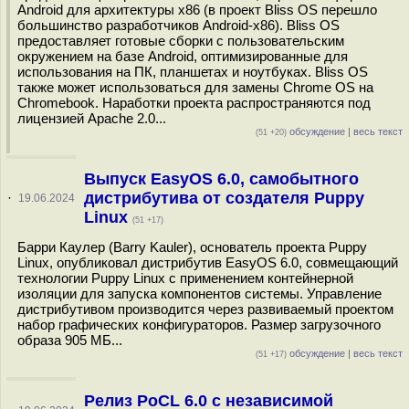
Android для архитектуры x86 (в проект Bliss OS перешло
большинство разработчиков Android-x86). Bliss OS
предоставляет готовые сборки с пользовательским
окружением на базе Android, оптимизированные для
использования на ПК, планшетах и ноутбуках. Bliss OS
также может использоваться для замены Chrome OS на
Chromebook. Наработки проекта распространяются под
лицензией Apache 2.0...
обсуждение
|
весь текст
(51 +20)
Выпуск EasyOS 6.0, самобытного
дистрибутива от создателя Puppy
·
19.06.2024
Linux
(51 +17)
Барри Каулер (Barry Kauler), основатель проекта Puppy
Linux, опубликовал дистрибутив EasyOS 6.0, совмещающий
технологии Puppy Linux с применением контейнерной
изоляции для запуска компонентов системы. Управление
дистрибутивом производится через развиваемый проектом
набор графических конфигураторов. Размер загрузочного
образа 905 МБ...
обсуждение
|
весь текст
(51 +17)
Релиз PoCL 6.0 с независимой