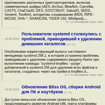
приложениях различных криптоалгоритмов, включая
симметричные шифры (AES, Arcfour, Blowfish, Camellia,
CAST5, ChaCha20, DES, GOST28147, Salsa20, SEED,
Serpent, Twofish), алгоритмы хэширования (MD5, RIPE-
MD160, SHA-*, SHAKE256, TIGER-192, Whirlpool),...
обсуждение
|
весь текст
(16 +14)
Пользователи systemd столкнулись с
проблемой, приводившей к удалению
·
19.06.2024
домашних каталогов
(273 +51)
Опубликован корректирующий выпуск системного
менеджера systemd 256.1, в котором устранена проблема,
приводившая к удалению содержимого раздела /home при
выполнении команды "systemd-tmpfiles --purge",
добавленной в systemd 256 для удаления всех файлов и
каталогов, созданных через настройки в tmpfiles.d...
обсуждение
|
весь текст
(273 +51)
Обновление Bliss OS, сборки Android
·
19.06.2024
для ПК и ноутбуков
(51 +20)
Доступно июньское обновление проекта Bliss OS,
продолжающего развитие Android-x86, порта платформы