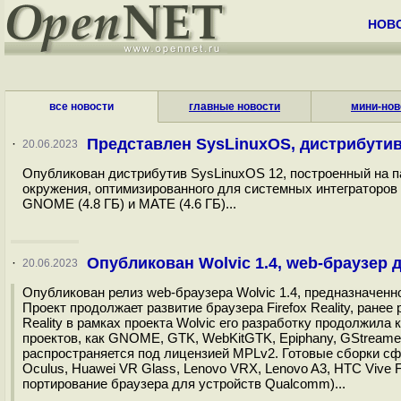
НОВ
все новости
главные новости
мини-нов
Представлен SysLinuxOS, дистрибути
·
20.06.2023
Опубликован дистрибутив SysLinuxOS 12, построенный на пак
окружения, оптимизированного для системных интеграторов 
GNOME (4.8 ГБ) и MATE (4.6 ГБ)...
Опубликован Wolvic 1.4, web-браузер
·
20.06.2023
Опубликован релиз web-браузера Wolvic 1.4, предназначенн
Проект продолжает развитие браузера Firefox Reality, ранее
Reality в рамках проекта Wolvic его разработку продолжила 
проектов, как GNOME, GTK, WebKitGTK, Epiphany, GStreamer, 
распространяется под лицензией MPLv2. Готовые сборки с
Oculus, Huawei VR Glass, Lenovo VRX, Lenovo A3, HTC Vive Fo
портирование браузера для устройств Qualcomm)...