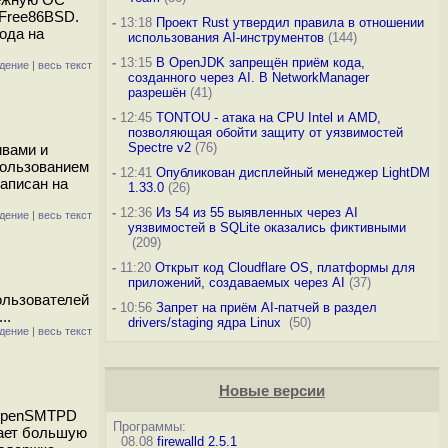
 Free86BSD.
-
13:18
Проект Rust утвердил правила в отношении
ода на
использования AI-инструментов
(144)
-
13:15
В OpenJDK запрещён приём кода,
дение
|
весь текст
созданного через AI. В NetworkManager
разрешён
(41)
-
12:45
TONTOU - атака на CPU Intel и AMD,
позволяющая обойти защиту от уязвимостей
Spectre v2
(76)
ивами и
пользованием
-
12:41
Опубликован дисплейный менеджер LightDM
аписан на
1.33.0
(26)
-
12:36
Из 54 из 55 выявленных через AI
дение
|
весь текст
уязвимостей в SQLite оказались фиктивными
(209)
-
11:20
Открыт код Cloudflare OS, платформы для
приложений, создаваемых через AI
(37)
пользователей
-
10:56
Запрет на приём AI-патчей в раздел
..
drivers/staging ядра Linux
(50)
дение
|
весь текст
Новые версии
 OpenSMTPD
Программы:
вает большую
08.08
firewalld 2.5.1