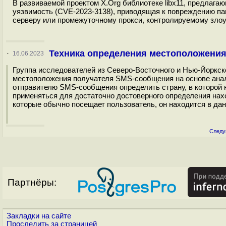
В развиваемой проектом X.Org библиотеке libx11, предлага
уязвимость (CVE-2023-3138), приводящая к повреждению пам
серверу или промежуточному прокси, контролируемому злоум
Техника определения местоположения 
·
16.06.2023
Группа исследователей из Северо-Восточного и Нью-Йоркск
местоположения получателя SMS-сообщения на основе анал
отправителю SMS-сообщения определить страну, в которой н
применяться для достаточно достоверного определения наход
которые обычно посещает пользователь, он находится в дан
Следу
Партнёры:
Закладки на сайте
Проследить за страницей