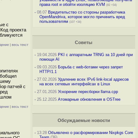
права root и обойти изоляцию KVM
(82 +34)
-
08.07
Вредительство со стороны разработчика
OpenMandriva, которое могло причинить вред
пользователям
(107 +34)
ые с
 Код проекта
убликуются
Советы
дение
|
весь текст
-
19.04.2026
PKI с аппаратным TRNG за 10 дней при
помощи AI
-
09.03.2026
Борьба с web-ботами через запрет
опителях
HTTP/1.1
 обобщил
-
27.02.2026
Удаление всех IPv6 link-local адресов
йшему
на всех сетевых интерфейсах в Linux
ор патчей с
еред
-
27.01.2026
Ускорение пересборки llama.cpp
ошлом
-
25.12.2025
Атомарные обновления в OSTree
дение
|
весь текст
Обсуждаемые новости
циального
-
13:28
Объявлено о расформировании Nixpkgs Core
Team
(36)
дёжную ОС