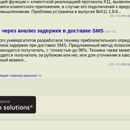
ющей функции с клиентской реализацией протокола X11, выявле
яти клиентского приложения, в случае его подключения к вред
ышленником. Проблема устранена в выпуске libX11 1.8.6...
обсуж
(69 +10)
через анализ задержек в доставке SMS
(100 +22)
ого университетов разработала технику приблизительного опре
иза задержек при доставке SMS. Предложенный метод позволя
аходится получатель, с точностью до 96%. Техника также може
ится получатель за рубежом или нет, или для уточнения в како
ный момент...
обсуж
(100 +22)
ющая страница (раньше) >>