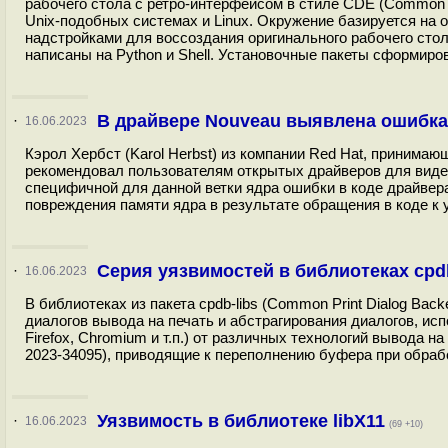
рабочего стола с ретро-интерфейсом в стиле CDE (Common 
Unix-подобных системах и Linux. Окружение базируется на
надстройками для воссоздания оригинального рабочего сто
написаны на Python и Shell. Установочные пакеты сформиров
В драйвере Nouveau выявлена ошибка,
·
16.06.2023
Кэрол Хербст (Karol Herbst) из компании Red Hat, принимаю
рекомендовал пользователям открытых драйверов для видео
специфичной для данной ветки ядра ошибки в коде драйвер
повреждения памяти ядра в результате обращения в коде к уж
Серия уязвимостей в библиотеках cpd
·
16.06.2023
В библиотеках из пакета cpdb-libs (Common Print Dialog Ba
диалогов вывода на печать и абстрагирования диалогов, исп
Firefox, Chromium и т.п.) от различных технологий вывода н
2023-34095), приводящие к переполнению буфера при обраб
Уязвимость в библиотеке libX11
·
16.06.2023
(69 +10)