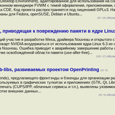
Desktop Environment), адаптированное для использования на с
 оконном менеджере FVWM с темой оформления, приложениями, 
ла CDE. Код проекта распространяется под лицензией GPLv3. Н
аны для Fedora, openSUSE, Debian и Ubuntu...
обсуж
(65 +28)
 приводящая к повреждению памяти в ядре Linux
щий участие в разработке Mesa, драйвера Nouveau и открытого 
карт NVIDIA воздержаться от использования ядра Linux 6.3 из-
а Nouveau. Ошибка приводит к аварийному завершению работы 
е освобождённой области памяти (use-after-free)...
обсуж
(108 +17)
b-libs, развиваемых проектом OpenPrinting
(29 +9)
ckends), предлагающего фронтэнды и бэкенды для организации р
ользуемых в графических тулкитах и приложениях (GTK, Qt, Libre
а печать (CUPS/IPP, облачные сервисы и т.п.), выявлены уязвимо
отке внешних данных...
обсуж
(29 +9)