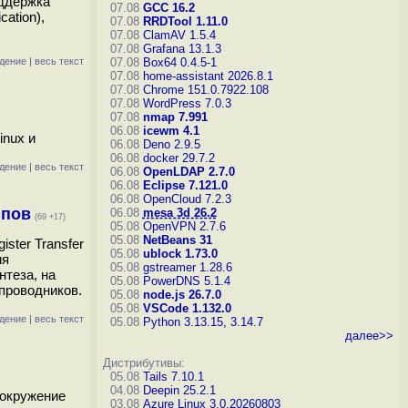
оддержка
07.08
GCC 16.2
ation),
07.08
RRDTool 1.11.0
07.08
ClamAV 1.5.4
07.08
Grafana 13.1.3
дение
|
весь текст
07.08
Box64 0.4.5-1
07.08
home-assistant 2026.8.1
07.08
Chrome 151.0.7922.108
07.08
WordPress 7.0.3
07.08
nmap 7.991
06.08
icewm 4.1
inux и
06.08
Deno 2.9.5
06.08
docker 29.7.2
дение
|
весь текст
06.08
OpenLDAP 2.7.0
06.08
Eclipse 7.121.0
06.08
OpenCloud 7.2.3
ипов
06.08
mesa 3d 26.2
(69 +17)
05.08
OpenVPN 2.7.6
05.08
NetBeans 31
ster Transfer
05.08
ublock 1.73.0
ия
05.08
gstreamer 1.28.6
нтеза, на
05.08
PowerDNS 5.1.4
проводников.
05.08
node.js 26.7.0
05.08
VSCode 1.132.0
дение
|
весь текст
05.08
Python 3.13.15, 3.14.7
далее>>
Дистрибутивы:
05.08
Tails 7.10.1
04.08
Deepin 25.2.1
 окружение
03.08
Azure Linux 3.0.20260803