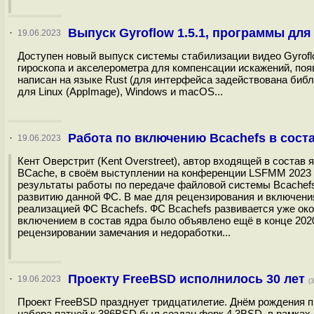
Выпуск Gyroflow 1.5.1, программы для
·
19.06.2023
Доступен новый выпуск системы стабилизации видео Gyrofl
гироскопа и акселерометра для компенсации искажений, по
написан на языке Rust (для интерфейса задействована библ
для Linux (AppImage), Windows и macOS...
Работа по включению Bcachefs в соста
·
19.06.2023
Кент Оверстрит (Kent Overstreet), автор входящей в соста
BCache, в своём выступлении на конференции LSFMM 2023 (
результаты работы по передаче файловой системы Bcachefs 
развитию данной ФС. В мае для рецензирования и включени
реализацией ФС Bcachefs. ФС Bcachefs развивается уже око
включением в состав ядра было объявлено ещё в конце 202
рецензировании замечания и недоработки...
Проекту FreeBSD исполнилось 30 лет
·
19.06.2023
(
Проект FreeBSD празднует тридцатилетие. Днём рождения пр
набора патчей к 386BSD был создан форк 4.3BSD, в рамках