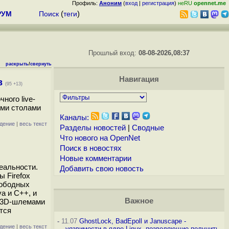
Профиль:
Аноним
(
вход
|
регистрация
)
неRU
opennet.me
РУМ
Поиск
(
теги
)
Прошлый вход:
08-08-2026,08:37
раскрыть
/
свернуть
Навигация
в
(95 +13)
ного live-
ими столами
Каналы:
дение
|
весь текст
Разделы новостей
|
Сводные
Что нового на OpenNet
Поиск в новостях
Новые комментарии
еальности.
Добавить свою новость
ы Firefox
вободных
a и C++, и
Важное
с 3D-шлемами
ётся
-
11.07
GhostLock, BadEpoll и Januscape -
дение
|
весь текст
уязвимости в ядре Linux, позволяющие получить