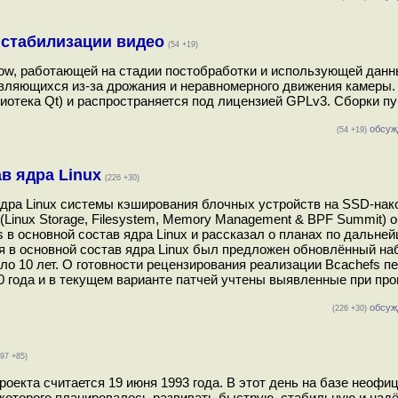
 стабилизации видео
(54 +19)
ow, работающей на стадии постобработки и использующей данн
являющихся из-за дрожания и неравномерного движения камеры.
иотека Qt) и распространяется под лицензией GPLv3. Сборки п
обсуж
(54 +19)
в ядра Linux
(226 +30)
в ядра Linux системы кэширования блочных устройств на SSD-нак
Linux Storage, Filesystem, Memory Management & BPF Summit)
в основной состав ядра Linux и рассказал о планах по дальне
я в основной состав ядра Linux был предложен обновлённый наб
ло 10 лет. О готовности рецензирования реализации Bcachefs п
0 года и в текущем варианте патчей учтены выявленные при пр
обсуж
(226 +30)
397 +85)
оекта считается 19 июня 1993 года. В этот день на базе неофи
 которого планировалось развивать быструю, стабильную и на