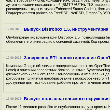
часть требований спецификации RFC 5321 и реализует ряд 
аутентификации пользователей (SMTP AUTH), TLS-шифрование 
расширенные коды статуса (Enhanced Status Codes), блокир
Поддерживается работа во FreeBSD, NetBSD, DragonFlyBSD,
Выпуск Distrobox 1.5, инструментария
·
17.06.2023
Опубликован инструментарий Distrobox 1.5, позволяющий бы
обеспечить его интеграцию с основной системой. Код проект
Завершено RTL-проектирование OpenT
·
17.06.2023
Компания Google объявила о завершении проектом OpenTitan 
Level) и описаний аппаратных блоков на языке SystemVeril
физического чипа и объявлен замороженным от внесения да
котором выполняется преобразование высокоуровневого RTL
Доступные для тестирования рабочие прототипы чипов плани
Выпуск пользовательского окружения
·
16.06.2023
После 11 месяцев разработки опубликован выпуск проекта 