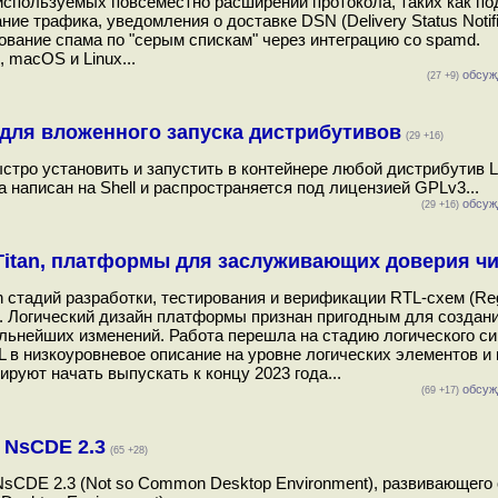
используемых повсеместно расширений протокола, таких как п
трафика, уведомления о доставке DSN (Delivery Status Notific
ование спама по "серым спискам" через интеграцию со spamd.
 macOS и Linux...
обсуж
(27 +9)
 для вложенного запуска дистрибутивов
(29 +16)
стро установить и запустить в контейнере любой дистрибутив L
а написан на Shell и распространяется под лицензией GPLv3...
обсуж
(29 +16)
itan, платформы для заслуживающих доверия ч
стадий разработки, тестирования и верификации RTL-схем (Regi
og. Логический дизайн платформы признан пригодным для создан
льнейших изменений. Работа перешла на стадию логического си
 в низкоуровневое описание на уровне логических элементов и 
руют начать выпускать к концу 2023 года...
обсуж
(69 +17)
 NsCDE 2.3
(65 +28)
NsCDE 2.3 (Not so Common Desktop Environment), развивающего