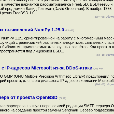
, в качестве вариантов рассматривались FreeBSD, BSDFree86 и
ый предложил Дэвид Гринман (David Greenman). В ноябре 1993 г
 релиз FreeBSD 1.0...
обсуж
(397 +85)
ых вычислений NumPy 1.25.0
(83 +16)
 NumPy 1.25, ориентированной на работу с многомерными масс
ункций с реализацией различных алгоритмов, связанных с ис
 библиотек, применяемых для научных расчётов. Код проекта н
пространяется под лицензией BSD...
обсуж
(83 +16)
 IP-адресов Microsoft из-за DDoS-атаки
(266 +40)
 GMP (GNU Multiple Precision Arithmetic Library) предупредил 
й проекта, для всего диапазона IP-адресов компании Microsoft.
обсуж
(266 +40)
вера от проекта OpenBSD
(27 +9)
ения сформирован выпуск переносимой редакции SMTP-сервера
енного на создание простой замены Sendmail. Сервер поддержи