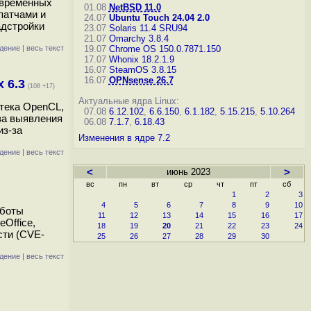
овременных
01.08
NetBSD 11.0
патчами и
24.07
Ubuntu Touch 24.04 2.0
адстройки
23.07
Solaris 11.4 SRU94
21.07
Omarchy 3.8.4
дение
|
весь текст
19.07
Chrome OS 150.0.7871.150
17.07
Whonix 18.2.1.9
16.07
SteamOS 3.8.15
16.07
OPNsense 26.7
 6.3
(108 +17)
Актуальные ядра Linux:
стека OpenCL,
07.08
6.12.102
,
6.6.150
,
6.1.182
,
5.15.215
,
5.10.264
за выявления
06.08
7.1.7
,
6.18.43
из-за
Изменения в ядре 7.2
дение
|
весь текст
<
июнь 2023
>
вс
пн
вт
ср
чт
пт
сб
1
2
3
4
5
6
7
8
9
10
аботы
11
12
13
14
15
16
17
Office,
18
19
20
21
22
23
24
сти (CVE-
25
26
27
28
29
30
дение
|
весь текст