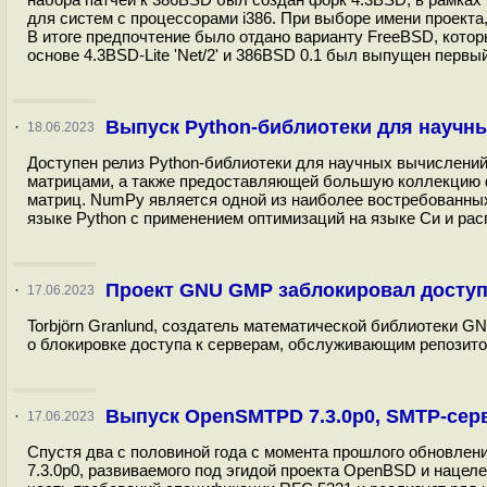
для систем с процессорами i386. При выборе имени проекта
В итоге предпочтение было отдано варианту FreeBSD, котор
основе 4.3BSD-Lite 'Net/2' и 386BSD 0.1 был выпущен первый
Выпуск Python-библиотеки для научн
·
18.06.2023
Доступен релиз Python-библиотеки для научных вычислений
матрицами, а также предоставляющей большую коллекцию ф
матриц. NumPy является одной из наиболее востребованных
языке Python с применением оптимизаций на языке Си и рас
Проект GNU GMP заблокировал доступ с
·
17.06.2023
Torbjörn Granlund, создатель математической библиотеки GNU
о блокировке доступа к серверам, обслуживающим репозитори
Выпуск OpenSMTPD 7.3.0p0, SMTP-сер
·
17.06.2023
Спустя два с половиной года с момента прошлого обновл
7.3.0p0, развиваемого под эгидой проекта OpenBSD и нацел