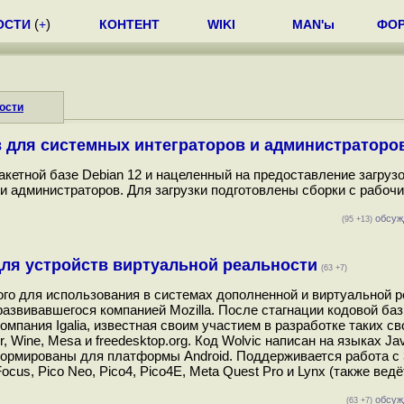
ОСТИ
(
+
)
КОНТЕНТ
WIKI
MAN'ы
ФО
ости
в для системных интеграторов и администраторо
етной базе Debian 12 и нацеленный на предоставление загрузоч
и администраторов. Для загрузки подготовлены сборки с рабоч
обсуж
(95 +13)
 для устройств виртуальной реальности
(63 +7)
ого для использования в системах дополненной и виртуальной р
 развивавшегося компанией Mozilla. После стагнации кодовой баз
компания Igalia, известная своим участием в разработке таких с
Wine, Mesa и freedesktop.org. Код Wolvic написан на языках Jav
формированы для платформы Android. Поддерживается работа 
cus, Pico Neo, Pico4, Pico4E, Meta Quest Pro и Lynx (также вед
обсуж
(63 +7)