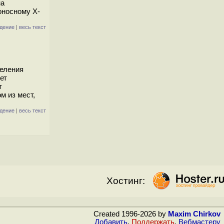
на
оносному X-
дение
|
весь текст
деления
ет
т
м из мест,
дение
|
весь текст
Хостинг:
Created 1996-2026 by
Maxim Chirkov
Добавить
,
Поддержать
,
Вебмастеру