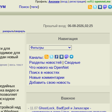
Профиль:
Аноним
(
вход
|
регистрация
)
неRU
opennet.me
РУМ
Поиск
(
теги
)
Прошлый вход:
06-08-2026,02:25
раскрыть
/
свернуть
Навигация
ти для
ходимое для
здан новый
Каналы:
Разделы новостей
|
Сводные
дение
|
весь текст
Что нового на OpenNet
Поиск в новостях
Новые комментарии
Добавить свою новость
медийных
ка видео и
 позволяет
Важное
исходное
и
стройкой над
-
11.07
GhostLock, BadEpoll и Januscape -
и Windows...
уязвимости в ядре Linux, позволяющие получить