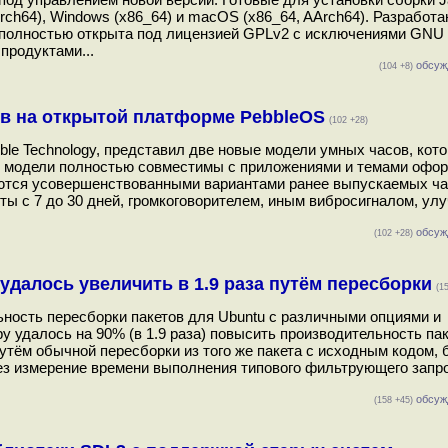
Arch64), Windows (x86_64) и macOS (x86_64, AArch64). Разработа
 полностью открыта под лицензией GPLv2 с исключениями GNU 
родуктами...
обсуж
(104 +8)
в на открытой платформе PebbleOS
(102 +28)
bble Technology, представил две новые модели умных часов, кот
е модели полностью совместимы с приложениями и темами офо
яются усовершенствованными вариантами ранее выпускаемых ча
оты с 7 до 30 дней, громкоговорителем, иным вибросигналом, у
обсуж
(102 +28)
удалось увеличить в 1.9 раза путём пересборки
(1
ность пересборки пакетов для Ubuntu с различными опциями и
удалось на 90% (в 1.9 раза) повысить производительность паке
тём обычной пересборки из того же пакета с исходным кодом, 
ез измерение времени выполнения типового фильтрующего запр
обсуж
(158 +45)