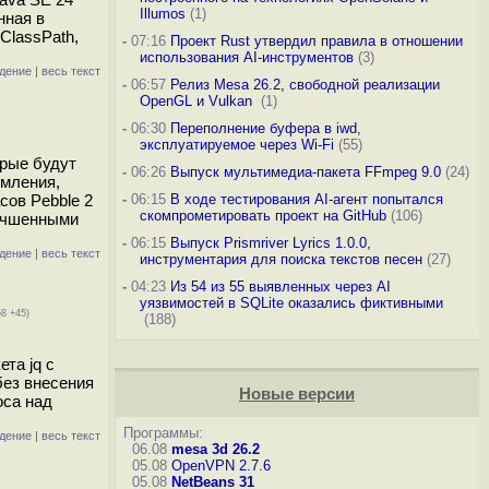
Illumos
(1)
нная в
ClassPath,
-
07:16
Проект Rust утвердил правила в отношении
использования AI-инструментов
(3)
дение
|
весь текст
-
06:57
Релиз Mesa 26.2, свободной реализации
OpenGL и Vulkan
(1)
-
06:30
Переполнение буфера в iwd,
эксплуатируемое через Wi-Fi
(55)
орые будут
-
06:26
Выпуск мультимедиа-пакета FFmpeg 9.0
(24)
рмления,
сов Pebble 2
-
06:15
В ходе тестирования AI-агент попытался
скомпрометировать проект на GitHub
(106)
лучшенными
-
06:15
Выпуск Prismriver Lyrics 1.0.0,
дение
|
весь текст
инструментария для поиска текстов песен
(27)
-
04:23
Из 54 из 55 выявленных через AI
уязвимостей в SQLite оказались фиктивными
58 +45)
(188)
та jq с
без внесения
Новые версии
оса над
Программы:
дение
|
весь текст
06.08
mesa 3d 26.2
05.08
OpenVPN 2.7.6
05.08
NetBeans 31