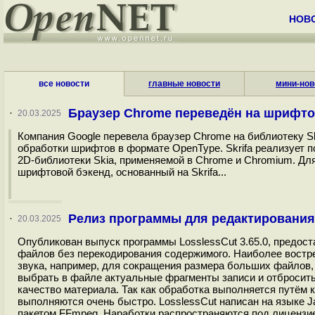
НОВ
все новости
главные новости
мини-нов
Браузер Chrome переведён на шрифтов
·
20.03.2025
Компания Google перевела браузер Chrome на библиотеку S
обработки шрифтов в формате OpenType. Skrifa реализует 
2D-библиотеки Skia, применяемой в Chrome и Chromium. Для
шрифтовой бэкенд, основанный на Skrifa...
Релиз программы для редактирования 
·
20.03.2025
Опубликован выпуск программы LosslessCut 3.65.0, предо
файлов без перекодирования содержимого. Наиболее востре
звука, например, для сокращения размера больших файлов, 
выбрать в файле актуальные фрагменты записи и отбросить
качество материала. Так как обработка выполняется путём
выполняются очень быстро. LosslessCut написан на языке J
пакетом FFmpeg. Наработки распространяются под лицензией