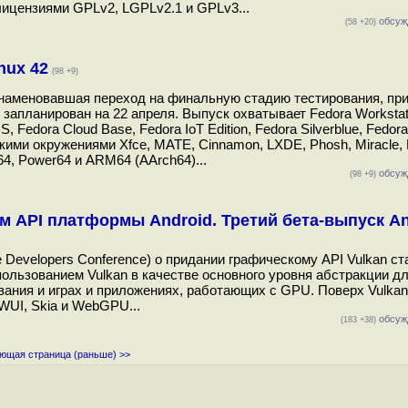
лицензиями GPLv2, LGPLv2.1 и GPLv3...
обсуж
(58 +20)
nux 42
(98 +9)
ознаменовавшая переход на финальную стадию тестирования, при
запланирован на 22 апреля. Выпуск охватывает Fedora Workstat
 Fedora Cloud Base, Fedora IoT Edition, Fedora Silverblue, Fedora 
ими окружениями Xfce, MATE, Cinnamon, LXDE, Phosh, Miracle, 
4, Power64 и ARM64 (AArch64)...
обсуж
(98 +9)
 API платформы Android. Третий бета-выпуск An
evelopers Conference) о придании графическому API Vulkan ст
пользованием Vulkan в качестве основного уровня абстракции д
ования и играх и приложениях, работающих с GPU. Поверх Vulkan
WUI, Skia и WebGPU...
обсуж
(183 +38)
ющая страница (раньше) >>