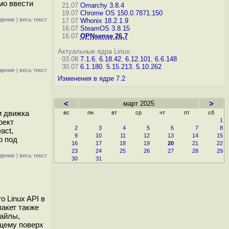
мо ввести
21.07
Omarchy 3.8.4
19.07
Chrome OS 150.0.7871.150
дение
|
весь текст
17.07
Whonix 18.2.1.9
16.07
SteamOS 3.8.15
16.07
OPNsense 26.7
Актуальные ядра Linux:
03.08
7.1.6
,
6.18.42
,
6.12.101
,
6.6.148
30.07
6.1.180
,
5.15.213
,
5.10.262
дение
|
весь текст
Изменения в ядре 7.2
<
март 2025
>
и движка
вс
пн
вт
ср
чт
пт
сб
1
оект
2
3
4
5
6
7
8
act,
9
10
11
12
13
14
15
о под
16
17
18
19
20
21
22
23
24
25
26
27
28
29
дение
|
весь текст
30
31
 Linux API в
акет также
файлы,
ющему поверх