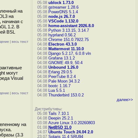
05.08
ublock 1.73.0
05.08
gstreamer 1.28.6
целенный на
05.08
PowerDNS 5.1.4
DL3 на
05.08
node.js 26.7.0
, начиная с
05.08
VSCode 1.132.0
05.08
home-assistant 2026.8.0
GL 1.2. В
05.08
Python 3.13.15, 3.14.7
ией BSL
05.08
hyprland 0.56.2
05.08
Chrome 151.0.7922.75
дение
|
весь текст
04.08
Electron 43.3.0
04.08
Mattermost 11.10.0
04.08
Django 5.2.17, 6.0.8
vln
04.08
Grafana 13.1.2
04.08
GNOME 49.9, 50.4
ерактивные
04.08
Unbound 1.26.0
04.08
Erlang 29.0.5
ht могут
04.08
PeerTube 8.2.4
еда Visual
04.08
Pale Moon 34.3.2
04.08
bootc 1.16.7
04.08
Lua 5.5.1
дение
|
весь текст
04.08
Thunderbird 153.0.2
далее>>
Дистрибутивы:
05.08
Tails 7.10.1
04.08
Deepin 25.2.1
03.08
Azure Linux 3.0.20260803
целенному на
01.08
NetBSD 11.0
уска.
24.07
Ubuntu Touch 24.04 2.0
образы (3.3
23.07
Solaris 11.4 SRU94