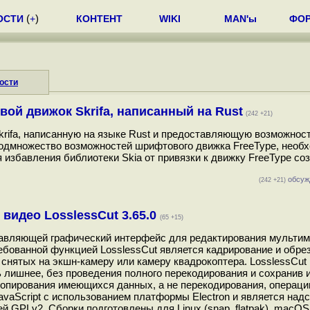
ОСТИ
(
+
)
КОНТЕНТ
WIKI
MAN'ы
ФО
ости
ой движок Skrifa, написанный на Rust
(242 +21)
krifa, написанную на языке Rust и предоставляющую возможнос
подмножество возможностей шрифтового движка FreeType, необ
 избавления библиотеки Skia от привязки к движку FreeType со
обсуж
(242 +21)
видео LosslessCut 3.65.0
(65 +15)
ставляющей графический интерфейс для редактирования мульти
бованной функцией LosslessCut является кадрирование и обрез
снятых на экшн-камеру или камеру квадрокоптера. LosslessCut
 лишнее, без проведения полного перекодирования и сохранив 
 копирования имеющихся данных, а не перекодирования, операци
avaScript с использованием платформы Electron и является над
 GPLv2. Сборки подготовлены для Linux (snap, flatpak), macOS 