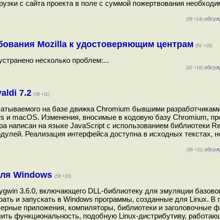
рузки с сайта проекта в поле с суммой пожертвования необходи
обсуж
(58 +14)
ебования Mozilla к удостоверяющим центрам
(92 +16)
устранено несколько проблем:...
обсуж
(92 +16)
ldi 7.2
(39 +11)
рабатываемого на базе движка Chromium бывшими разработчикам
dows и macOS. Изменения, вносимые в кодовую базу Chromium, пр
а написан на языке JavaScript с использованием библиотеки Re
дулей. Реализация интерфейса доступна в исходных текстах, н
обсуж
(39 +11)
 для Windows
(58 +20)
gwin 3.6.0, включающего DLL-библиотеку для эмуляции базового
ь и запускать в Windows программы, созданные для Linux. В п
верные приложения, компиляторы, библиотеки и заголовочные 
чить функциональность, подобную Linux-дистрибутиву, работа