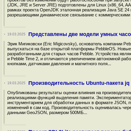
(JDK, JRE и Server JRE) подготовлены для Linux (x86_64, A
рамках проекта OpenJDK эталонная реализация Java SE 24
разрешающими динамическое связывание с коммерческими п
Представлены две модели умных часо
·
19.03.2025
Эрик Мигиковски (Eric Migicovsky), основатель компании Pe
выпускаться на базе открытой платформы PebbleOS. Новы
разработанными для старых часов Pebble. Устройства явл
и Pebble Time 2, и отличаются увеличением автономной раб
кнопками, датчиками давления и магнитного поля...
Производительность Ubuntu-пакета jq 
·
19.03.2025
Опубликованы результаты оценки влияния на производитель
реализациями функций выделения памяти. Экспериментатору 
инструментарием для обработки данных в формате JSON, пу
изменений в сам код. Производительность оценивалась чер
данными GeoJSON, размером 500МБ...