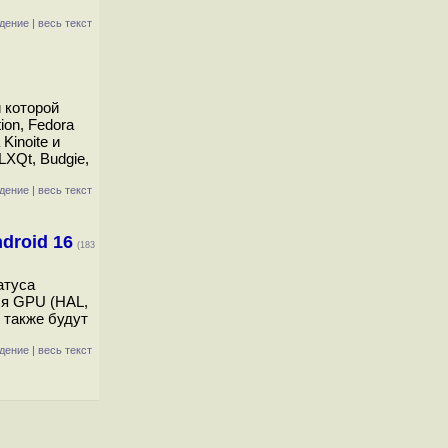
дение
|
весь текст
 которой
ion, Fedora
Kinoite и
LXQt, Budgie,
дение
|
весь текст
droid 16
(183
атуса
ля GPU (HAL,
 также будут
дение
|
весь текст