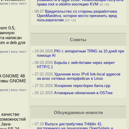
дение
|
весь текст
права root и обойти изоляцию KVM
(82 +34)
-
08.07
Вредительство со стороны разработчика
OpenMandriva, которое могло причинить вред
пользователям
(107 +33)
-wm 0.5,
заичную
кта написан
Советы
pm и deb для
-
19.04.2026
PKI с аппаратным TRNG за 10 дней при
дение
|
весь текст
помощи AI
-
09.03.2026
Борьба с web-ботами через запрет
HTTP/1.1
-
27.02.2026
Удаление всех IPv6 link-local адресов
ей GNOME 48
на всех сетевых интерфейсах в Linux
иативы GNOME
-
27.01.2026
Ускорение пересборки llama.cpp
дение
|
весь текст
-
25.12.2025
Атомарные обновления в OSTree
Обсуждаемые новости
в качестве
возможностей
 Java-
-
07:19
Выпуск дистрибутива Tribblix 41,
построенного на технологиях OpenSolaris и
ava SE 24