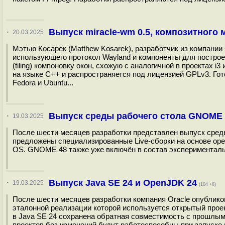
Выпуск miracle-wm 0.5, композитного 
·
20.03.2025
Мэтью Косарек (Matthew Kosarek), разработчик из компании 
использующего протокол Wayland и компоненты для построе
(tiling) компоновку окон, схожую с аналогичной в проектах i
на языке C++ и распространяется под лицензией GPLv3. Гот
Fedora и Ubuntu...
Выпуск среды рабочего стола GNOME 
·
19.03.2025
После шести месяцев разработки представлен выпуск сре
предложены специализированные Live-сборки на основе op
OS. GNOME 48 также уже включён в состав экспериментальны
Выпуск Java SE 24 и OpenJDK 24
·
19.03.2025
(104 +8)
После шести месяцев разработки компания Oracle опубликовал
эталонной реализации которой используется открытый про
в Java SE 24 сохранена обратная совместимость с прошлы
проектов без изменений будут работоспособны при запуске 