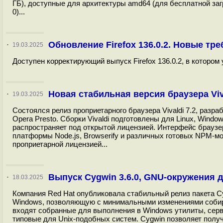
ГБ), доступные для архитектуры amd64 (для бесплатной заг
0)...
Обновление Firefox 136.0.2. Новые тр
·
19.03.2025
Доступен корректирующий выпуск Firefox 136.0.2, в котором 
Новая стабильная версия браузера Viva
·
19.03.2025
Состоялся релиз проприетарного браузера Vivaldi 7.2, раз
Opera Presto. Сборки Vivaldi подготовлены для Linux, Win
распространяет под открытой лицензией. Интерфейс браузер
платформы Node.js, Browserify и различных готовых NPM-мо
проприетарной лицензией...
Выпуск Cygwin 3.6.0, GNU-окружения
·
18.03.2025
Компания Red Hat опубликовала стабильный релиз пакета Cy
Windows, позволяющую с минимальными изменениями собират
входят собранные для выполнения в Windows утилиты, сер
типовые для Unix-подобных систем. Cygwin позволяет полу