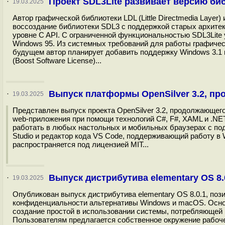
Проект SDL3Lite развивает версию би
·
19.03.2025
Автор графической библиотеки LDL (Little Directmedia Layer
воссоздание библиотеки SDL3 с поддержкой старых архитек
уровне C API. С ограниченной функциональностью SDL3Lite у
Windows 95. Из системных требований для работы графическ
будущем автор планирует добавить поддержку Windows 3.1 
(Boost Software License)...
Выпуск платформы OpenSilver 3.2, про
·
19.03.2025
Представлен выпуск проекта OpenSilver 3.2, продолжающего
web-приложения при помощи технологий C#, F#, XAML и .NET
работать в любых настольных и мобильных браузерах с под
Studio и редактор кода VS Code, поддерживающий работу в 
распространяется под лицензией MIT...
Выпуск дистрибутива elementary OS 8.
·
19.03.2025
Опубликован выпуск дистрибутива elementary OS 8.0.1, поз
конфиденциальности альтернативы Windows и macOS. Основ
создание простой в использовании системы, потребляющей
Пользователям предлагается собственное окружение рабочег