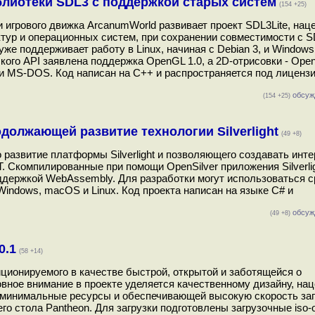
блиотеки SDL3 с поддержкой старых систем
(154 +25)
) и игрового движка ArcanumWorld развивает проект SDL3Lite, на
тур и операционных систем, при сохранении совместимости с S
же поддерживает работу в Linux, начиная с Debian 3, и Windows
ого API заявлена поддержка OpenGL 1.0, а 2D-отрисовки - Open
и MS-DOS. Код написан на С++ и распространяется под лиценз
обсуж
(154 +25)
должающей развитие технологии Silverlight
(49 +8)
 развитие платформы Silverlight и позволяющего создавать инт
. Скомпилированные при помощи OpenSilver приложения Silverlig
держкой WebAssembly. Для разработки могут использоваться ср
Windows, macOS и Linux. Код проекта написан на языке C# и
обсуж
(49 +8)
0.1
(58 +14)
иционируемого в качестве быстрой, открытой и заботящейся о
ное внимание в проекте уделяется качественному дизайну, на
 минимальные ресурсы и обеспечивающей высокую скорость зап
о стола Pantheon. Для загрузки подготовлены загрузочные iso-