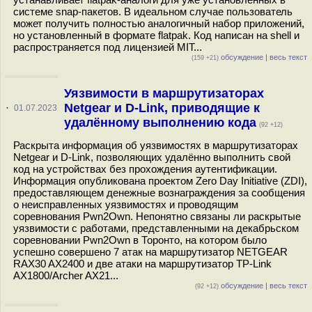
системе snap-пакетов. В идеальном случае пользователь
может получить полностью аналогичный набор приложений,
но установленный в формате flatpak. Код написан на shell и
распространяется под лицензией MIT...
обсуждение
|
весь текст
(159 +21)
Уязвимости в маршрутизаторах
Netgear и D-Link, приводящие к
·
01.07.2023
удалённому выполнению кода
(92 +12)
Раскрыта информация об уязвимостях в маршрутизаторах
Netgear и D-Link, позволяющих удалённо выполнить свой
код на устройствах без прохождения аутентификации.
Информация опубликована проектом Zero Day Initiative (ZDI),
предоставляющем денежные вознаграждения за сообщения
о неисправленных уязвимостях и проводящим
соревнования Pwn2Own. Непонятно связаны ли раскрытые
уязвимости с работами, представленными на декабрьском
соревновании Pwn2Own в Торонто, на котором было
успешно совершено 7 атак на маршрутизатор NETGEAR
RAX30 AX2400 и две атаки на маршрутизатор TP-Link
AX1800/Archer AX21...
обсуждение
|
весь текст
(92 +12)