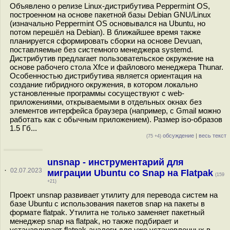
Объявлено о релизе Linux-дистрибутива Peppermint OS,
построенном на основе пакетной базы Debian GNU/Linux
(изначально Peppermint OS основывался на Ubuntu, но
потом перешёл на Debian). В ближайшее время также
планируется сформировать сборки на основе Devuan,
поставляемые без системного менеджера systemd.
Дистрибутив предлагает пользовательское окружение на
основе рабочего стола Xfce и файлового менеджера Thunar.
Особенностью дистрибутива является ориентация на
создание гибридного окружения, в котором локально
установленные программы сосуществуют с web-
приложениями, открываемыми в отдельных окнах без
элементов интерфейса браузера (например, с Gmail можно
работать как с обычным приложением). Размер iso-образов
1.5 Гб...
обсуждение
|
весь текст
(75 +4)
unsnap - инструментарий для
·
02.07.2023
миграции Ubuntu со Snap на Flatpak
(159
+21)
Проект unsnap развивает утилиту для перевода систем на
базе Ubuntu с использования пакетов snap на пакеты в
формате flatpak. Утилита не только заменяет пакетный
менеджер snap на flatpak, но также подбирает и
устанавливает flatpak-аналоги для уже установленных в