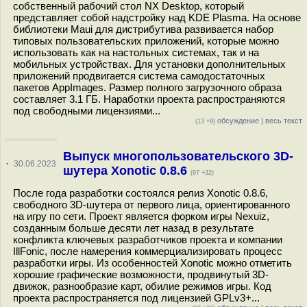
собственный рабочий стол NX Desktop, который
представляет собой надстройку над KDE Plasma. На основе
библиотеки Maui для дистрибутива развивается набор
типовых пользовательских приложений, которые можно
использовать как на настольных системах, так и на
мобильных устройствах. Для установки дополнительных
приложений продвигается система самодостаточных
пакетов AppImages. Размер полного загрузочного образа
составляет 3.1 ГБ. Наработки проекта распространяются
под свободными лицензиями...
обсуждение
|
весь текст
(13 +9)
Выпуск многопользовательского 3D-
·
30.06.2023
шутера Xonotic 0.8.6
(97 +32)
После года разработки состоялся релиз Xonotic 0.8.6,
свободного 3D-шутера от первого лица, ориентированного
на игру по сети. Проект является форком игры Nexuiz,
созданным больше десяти лет назад в результате
конфликта ключевых разработчиков проекта и компании
IllFonic, после намерения коммерциализировать процесс
разработки игры. Из особенностей Xonotic можно отметить
хорошие графические возможности, продвинутый 3D-
движок, разнообразие карт, обилие режимов игры. Код
проекта распространяется под лицензией GPLv3+...