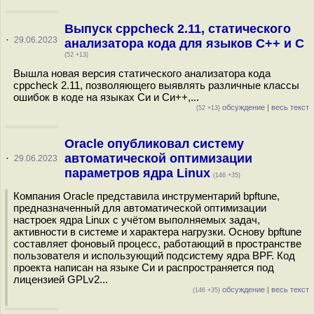
Выпуск cppcheck 2.11, статического
·
29.06.2023
анализатора кода для языков C++ и С
(52 +13)
Вышла новая версия статического анализатора кода
cppcheck 2.11, позволяющего выявлять различные классы
ошибок в коде на языках Си и Си++,...
обсуждение
|
весь текст
(52 +13)
Oracle опубликовал систему
автоматической оптимизации
·
29.06.2023
параметров ядра Linux
(146 +35)
Компания Oracle представила инструментарий bpftune,
предназначенный для автоматической оптимизации
настроек ядра Linux с учётом выполняемых задач,
активности в системе и характера нагрузки. Основу bpftune
составляет фоновый процесс, работающий в пространстве
пользователя и использующий подсистему ядра BPF. Код
проекта написан на языке Си и распространяется под
лицензией GPLv2...
обсуждение
|
весь текст
(146 +35)