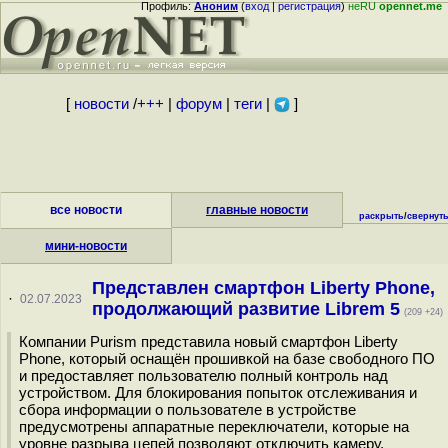
Профиль:
Аноним
(
вход
|
регистрация
)
неRU
opennet.me
[
новости
/
+++
|
форум
|
теги
|
]
все новости
главные новости
раскрыть
/
свернут
мини-новости
Представлен смартфон Liberty Phone,
·
02.07.2023
продолжающий развитие Librem 5
(209 +24)
Компании Purism представила новый смартфон Liberty
Phone, который оснащён прошивкой на базе свободного ПО
и предоставляет пользователю полный контроль над
устройством. Для блокирования попыток отслеживания и
сбора информации о пользователе в устройстве
предусмотрены аппаратные переключатели, которые на
уровне разрыва цепей позволяют отключить камеру,