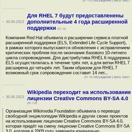
обсуждение
|
весь текст
(97 +32)
Для RHEL 7 будут предоставленены
дополнительные 4 года расширенной
·
30.06.2023
поддержки
(55 +9)
Компания Red Hat объявила о расширении сервиса платной
расширенной поддержки (ELS, Extended Life Cycle Support),
в рамках которого выпускаются обновления с исправлением
критических проблем после окончания базового 10-летнего
цикла сопровождения. Для дистрибутива RHEL 6 поддержка
ELS осуществлялась в течение трёх лет, а для ветки RHEL 7
расширена до четырёх лет. Таким образом для RHEL 7
возможный срок сопровождения составит 14 лет...
обсуждение
|
весь текст
(55 +9)
Wikipedia переходит на использование
·
30.06.2023
лицензии Creative Commons BY-SA 4.0
(60 +16)
Организация Wikimedia Foundation объявила о переводе
свободной энциклопедии Wikipedia и других своих проектов
на использование лицензии Creative Commons BY-SA 4.0,
которая придёт на смену лицензии Creative Commons BY-SA
3.0, которая в 2009 году заменила изначально