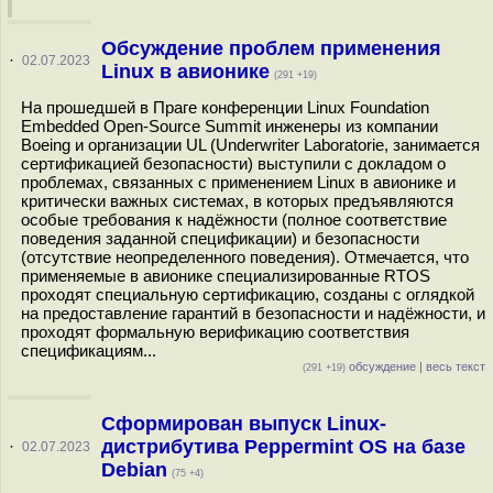
Обсуждение проблем применения
·
02.07.2023
Linux в авионике
(291 +19)
На прошедшей в Праге конференции Linux Foundation
Embedded Open-Source Summit инженеры из компании
Boeing и организации UL (Underwriter Laboratorie, занимается
сертификацией безопасности) выступили с докладом о
проблемах, связанных с применением Linux в авионике и
критически важных системах, в которых предъявляются
особые требования к надёжности (полное соответствие
поведения заданной спецификации) и безопасности
(отсутствие неопределенного поведения). Отмечается, что
применяемые в авионике специализированные RTOS
проходят специальную сертификацию, созданы с оглядкой
на предоставление гарантий в безопасности и надёжности, и
проходят формальную верификацию соответствия
спецификациям...
обсуждение
|
весь текст
(291 +19)
Сформирован выпуск Linux-
дистрибутива Peppermint OS на базе
·
02.07.2023
Debian
(75 +4)