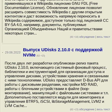
применявшуюся в Wikipedia лицензию GNU FDL (Free
Documentation License). Обновление лицензии позволит
расширить совместимость Wikipedia с другим открытым
контентом и даст возможность напрямую переносить в
Wikipedia содержимое, доступное только под лицензией СС
BY-SA 4.0, например, документы, публикуемые
Организацией Объединённых Наций и правительствами
некоторых стран...
обсуждение
|
весь текст
(60 +16)
Выпуск UDisks 2.10.0 с поддержкой
·
29.06.2023
NVMe
(63 +15)
После двух лет разработки опубликован релиз пакета
UDisks 2.10.0, включающего системный фоновый процесс,
библиотеки и инструментарий для организации доступа и
управления дисками, устройствами хранения и связанными
с ними технологиями. UDisks предоставляет D-Bus API для
работы с дисковыми разделами, настройки MD RAID,
работы с блочными устройствами в файле (loop-
монтирование), манипуляций с файловыми системами и т.п.
Дополнительно поставляются модули для мониторинга и
управления BTRFS, iSCSI, libStorageManagement, LVM2 и
LVM Cache...
обсуждение
|
весь текст
(63 +15)