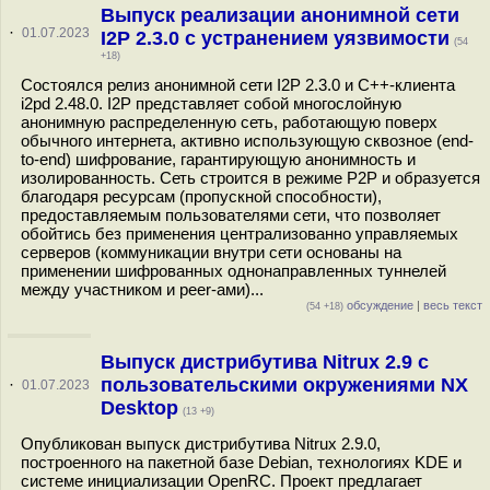
Выпуск реализации анонимной сети
·
01.07.2023
I2P 2.3.0 с устранением уязвимости
(54
+18)
Состоялся релиз анонимной сети I2P 2.3.0 и C++-клиента
i2pd 2.48.0. I2P представляет собой многослойную
анонимную распределенную сеть, работающую поверх
обычного интернета, активно использующую сквозное (end-
to-end) шифрование, гарантирующую анонимность и
изолированность. Сеть строится в режиме P2P и образуется
благодаря ресурсам (пропускной способности),
предоставляемым пользователями сети, что позволяет
обойтись без применения централизованно управляемых
серверов (коммуникации внутри сети основаны на
применении шифрованных однонаправленных туннелей
между участником и peer-ами)...
обсуждение
|
весь текст
(54 +18)
Выпуск дистрибутива Nitrux 2.9 с
пользовательскими окружениями NX
·
01.07.2023
Desktop
(13 +9)
Опубликован выпуск дистрибутива Nitrux 2.9.0,
построенного на пакетной базе Debian, технологиях KDE и
системе инициализации OpenRC. Проект предлагает