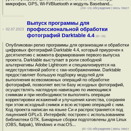
микрофон, GPS, Wi-Fi/Bluetooth и модуль Baseband...
обсуждение
|
весь текст
(209 +24)
Выпуск программы для
профессиональной обработки
·
02.07.2023
фотографий Darktable 4.4
(60 +26)
Опубликован релиз программы для организации и обработки
цифровых фотографий Darktable 4.4, который приурочен к
десятилетию с момента формирования первого выпуска
проекта. Darktable выступает в роли свободной
альтернативы Adobe Lightroom и специализируется на
недеструктивной работе с raw-изображениями. Darktable
предоставляет большую подборку модулей для
выполнения всевозможных операций по обработке
фотографий, позволяет вести базу исходных фотографий,
осуществлять наглядную навигацию по имеющимся
снимкам и при необходимости выполнять операции
корректировки искажений и улучшения качества, сохраняя
при этом исходный снимок и всю историю операций с ним.
Код проекта написан на языке Си и распространяется под
лицензией GPLv3. Интерфейс построен с использованием
библиотеки GTK. Бинарные сборки подготовлены для Linux
(OBS, flatpak), Windows и macOS...
обсуждение
|
весь текст
(60 +26)