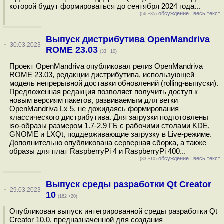
которой будут формироваться до сентября 2024 года...
обсуждение
|
весь текст
(56 +35)
Выпуск дистрибутива OpenMandriva
·
30.03.2023
ROME 23.03
(33 +10)
Проект OpenMandriva опубликовал релиз OpenMandriva
ROME 23.03, редакции дистрибутива, использующей
модель непрерывной доставки обновлений (rolling-выпуски).
Предложенная редакция позволяет получить доступ к
новым версиям пакетов, развиваемым для ветки
OpenMandriva Lx 5, не дожидаясь формирования
классического дистрибутива. Для загрузки подготовлены
iso-образы размером 1.7-2.9 ГБ c рабочими столами KDE,
GNOME и LXQt, поддерживающие загрузку в Live-режиме.
Дополнительно опубликована серверная сборка, а также
образы для плат RaspberryPi 4 и RaspberryPi 400...
обсуждение
|
весь текст
(33 +10)
Выпуск среды разработки Qt Creator
·
29.03.2023
10
(162 +20)
Опубликован выпуск интегрированной среды разработки Qt
Creator 10.0, предназначенной для создания