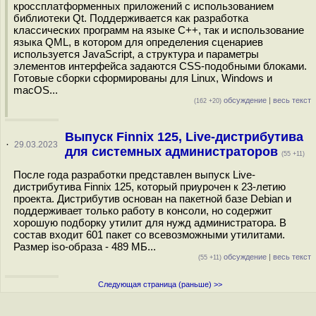
кроссплатформенных приложений с использованием
библиотеки Qt. Поддерживается как разработка
классических программ на языке C++, так и использование
языка QML, в котором для определения сценариев
используется JavaScript, а структура и параметры
элементов интерфейса задаются CSS-подобными блоками.
Готовые сборки сформированы для Linux, Windows и
maсOS...
обсуждение
|
весь текст
(162 +20)
Выпуск Finnix 125, Live-дистрибутива
·
29.03.2023
для системных администраторов
(55 +11)
После года разработки представлен выпуск Live-
дистрибутива Finnix 125, который приурочен к 23-летию
проекта. Дистрибутив основан на пакетной базе Debian и
поддерживает только работу в консоли, но содержит
хорошую подборку утилит для нужд администратора. В
состав входит 601 пакет со всевозможными утилитами.
Размер iso-образа - 489 МБ...
обсуждение
|
весь текст
(55 +11)
Следующая страница (раньше) >>