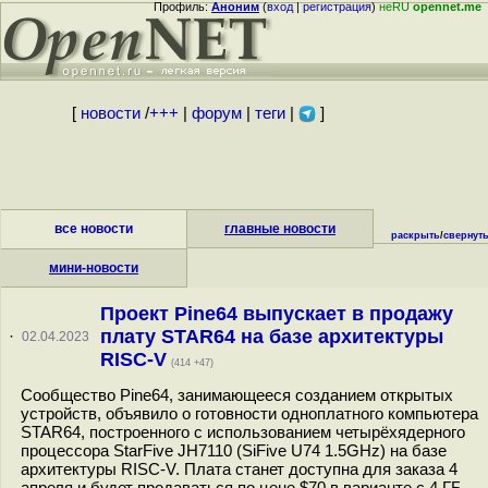
Профиль:
Аноним
(
вход
|
регистрация
)
неRU
opennet.me
[
новости
/
+++
|
форум
|
теги
|
]
все новости
главные новости
раскрыть
/
свернут
мини-новости
Проект Pine64 выпускает в продажу
плату STAR64 на базе архитектуры
·
02.04.2023
RISC-V
(414 +47)
Сообщество Pine64, занимающееся созданием открытых
устройств, объявило о готовности одноплатного компьютера
STAR64, построенного с использованием четырёхядерного
процессора StarFive JH7110 (SiFive U74 1.5GHz) на базе
архитектуры RISC-V. Плата станет доступна для заказа 4
апреля и будет продаваться по цене $70 в варианте с 4 ГБ