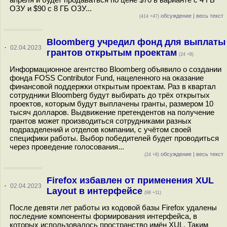
ОЗУ и $90 с 8 ГБ ОЗУ...
обсуждение
|
весь текст
(414 +47)
Bloomberg учредил фонд для выплаты
·
02.04.2023
грантов открытым проектам
(24 +8)
Информационное агентство Bloomberg объявило о создании
фонда FOSS Contributor Fund, нацеленного на оказание
финансовой поддержки открытым проектам. Раз в квартал
сотрудники Bloomberg будут выбирать до трёх открытых
проектов, которым будут выплачены гранты, размером 10
тысяч долларов. Выдвижение претендентов на получение
грантов может производиться сотрудниками разных
подразделений и отделов компании, с учётом своей
специфики работы. Выбор победителей будет проводиться
через проведение голосования...
обсуждение
|
весь текст
(24 +8)
Firefox избавлен от применения XUL
·
02.04.2023
Layout в интерфейсе
(98 +11)
После девяти лет работы из кодовой базы Firefox удалены
последние компоненты формирования интерфейса, в
которых использовалось пространство имён XUL. Таким