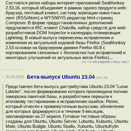
Состоялся релиз набора интернет-приложений SeaMonkey
2.53.16, который объединяет в рамках одного продукта web-
браузер, почтовый клиент, систему агрегации новостных
лент (RSS/Atom) и WYSIWYG-редактор html-страниц
Composer. В форме предустановленных дополнений
предлагаются IRC-клиент Chatzilla, набор средств для web-
разработчиков DOM Inspector и календарь-планировщик
Lightning. В новый выпуск перенесены исправления и
изменения из актуальной кодовой базы Firefox (SeaMonkey
2.53 основан на браузерном движке Firefox 60.8 с
портированием связанных с безопасностью исправлений и
некоторых улучшений из актуальных веток Firefox)...
обсуждение
|
весь текст
(34 +13)
Бета-выпуск Ubuntu 23.04
·
31.03.2023
(258 +14)
Представлен бета-выпуск дистрибутива Ubuntu 23.04 "Lunar
Lobster", после формирования которого произведена полная
заморозка пакетной базы, и разработчики перешли к
итоговому тестированию и исправлению ошибок. Релиз,
который отнесён к промежуточным выпускам, обновления
для которых формируются в течение 9 месяцев,
запланирован на 27 апреля. Готовые тестовые образы
созданы для Ubuntu, Ubuntu Server, Lubuntu, Kubuntu, Ubuntu
Mate, Ubuntu Budgie, Ubuntu Studio, Xubuntu, UbuntuKylin