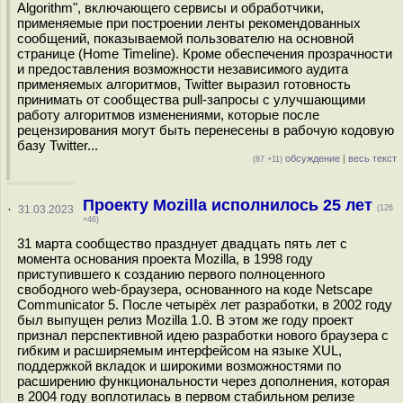
Algorithm", включающего сервисы и обработчики,
применяемые при построении ленты рекомендованных
сообщений, показываемой пользователю на основной
странице (Home Timeline). Кроме обеспечения прозрачности
и предоставления возможности независимого аудита
применяемых алгоритмов, Twitter выразил готовность
принимать от сообщества pull-запросы с улучшающими
работу алгоритмов изменениями, которые после
рецензирования могут быть перенесены в рабочую кодовую
базу Twitter...
обсуждение
|
весь текст
(87 +11)
Проекту Mozilla исполнилось 25 лет
·
31.03.2023
(126
+46)
31 марта сообщество празднует двадцать пять лет с
момента основания проекта Mozilla, в 1998 году
приступившего к созданию первого полноценного
свободного web-браузера, основанного на коде Netscape
Communicator 5. После четырёх лет разработки, в 2002 году
был выпущен релиз Mozilla 1.0. В этом же году проект
признал перспективной идею разработки нового браузера с
гибким и расширяемым интерфейсом на языке XUL,
поддержкой вкладок и широкими возможностями по
расширению функциональности через дополнения, которая
в 2004 году воплотилась в первом стабильном релизе