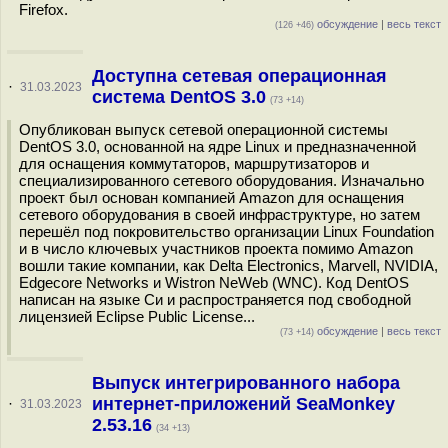
Firefox.
обсуждение
|
весь текст
(126 +46)
Доступна сетевая операционная
·
31.03.2023
система DentOS 3.0
(73 +14)
Опубликован выпуск сетевой операционной системы
DentOS 3.0, основанной на ядре Linux и предназначенной
для оснащения коммутаторов, маршрутизаторов и
специализированного сетевого оборудования. Изначально
проект был основан компанией Amazon для оснащения
сетевого оборудования в своей инфраструктуре, но затем
перешёл под покровительство организации Linux Foundation
и в число ключевых участников проекта помимо Amazon
вошли такие компании, как Delta Electronics, Marvell, NVIDIA,
Edgecore Networks и Wistron NeWeb (WNC). Код DentOS
написан на языке Си и распространяется под свободной
лицензией Eclipse Public License...
обсуждение
|
весь текст
(73 +14)
Выпуск интегрированного набора
интернет-приложений SeaMonkey
·
31.03.2023
2.53.16
(34 +13)