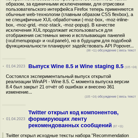
образом, за единичными исключениями, для отрисовки
пользовательского интерфейса Firefox теперь применяются
обычные web-технологии (главным образом CSS flexbox), а
не специфичные XUL-обработчики (-moz-box, -moz-inline-
box, -moz-grid, -moz-stack, -moz-popup). В качестве
исключения XUL продолжает использоваться для
отображения системных меню и всплывающих панелей
(‹xul:menupopup› и ‹xul:panel›), но в будущем для подобной
функциональности планируют задействовать API Popover...
обсуждение
|
весь текст
(98 +11)
Выпуск Wine 8.5 и Wine staging 8.5
·
01.04.2023
(105 +24)
Состоялся экспериментальный выпуск открытой
реализации WinAPI - Wine 8.5. С момента выпуска версии
8.4 был закрыт 21 отчёт об ошибках и внесено 361
изменение...
обсуждение
|
весь текст
(105 +24)
Twitter открыл код компонентов,
формирующих ленту
·
01.04.2023
рекомендованных сообщений
(87 +11)
Twitter открыл исходные тексты набора "Recommendation