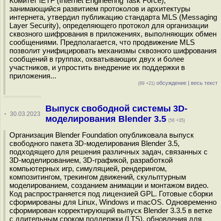
Комитет IETF (Internet Engineering Task Force),
занимающийся развитием протоколов и архитектуры
интернета, утвердил публикацию стандарта MLS (Messaging
Layer Security), определяющего протокол для организации
сквозного шифрования в приложениях, выполняющих обмен
сообщениями. Предполагается, что продвижение MLS
позволит унифицировать механизмы сквозного шифрования
сообщений в группах, охватывающих двух и более
участников, и упростить внедрение их поддержки в
приложения...
обсуждение
|
весь текст
(89 +21)
Выпуск свободной системы 3D-
·
30.03.2023
моделирования Blender 3.5
(56 +35)
Организация Blender Foundation опубликовала выпуск
свободного пакета 3D-моделирования Blender 3.5,
подходящего для решения различных задач, связанных с
3D-моделированием, 3D-графикой, разработкой
компьютерных игр, симуляцией, рендерингом,
композитингом, трекингом движений, скульптурным
моделированием, созданием анимации и монтажом видео.
Код распространяется под лицензией GPL. Готовые сборки
сформированы для Linux, Windows и macOS. Одновременно
сформирован корректирующий выпуск Blender 3.3.5 в ветке
с длительным сроком поддержки (LTS), обновления для