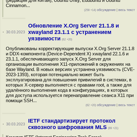
(редакция для Китая), Ubuntu Unity, Edubuntu и Ubuntu
Cinnamon...
обсуждение
|
весь текст
(258 +14)
Обновление X.Org Server 21.1.8 и
xwayland 23.1.1 с устранением
·
30.03.2023
уязвимости
(62 +20)
Опубликованы корректирующие выпуски X.Org Server 21.1.8
и DDX-компонента (Device-Dependent X) xwayland 22.1.6 и
23.1.1, обеспечивающего запуск X.Org Server для
организации выполнения X11-приложений в окружениях на
базе Wayland. В новых версиях устранена уязвимость (CVE-
2023-1393), которая потенциально может быть
эксплуатирована для повышения привилегий в системах, в
которых X-сервер выполняется с правами root, а также для
удалённого выполнения кода в конфигурациях, в которых
для доступа используется перенаправление сеанса X11 при
помощи SSH...
обсуждение
|
весь текст
(62 +20)
IETF стандартизирует протокол
·
30.03.2023
сквозного шифрования MLS
(89 +21)