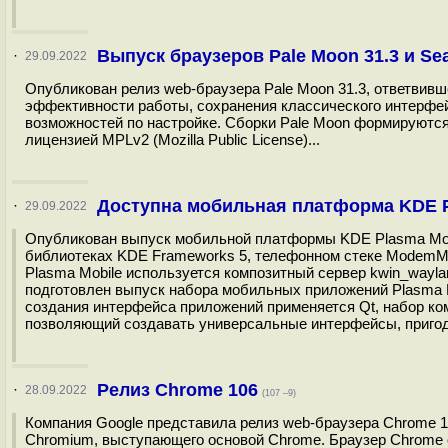
Выпуск браузеров Pale Moon 31.3 и Se
·
29.09.2022
Опубликован релиз web-браузера Pale Moon 31.3, ответвивш
эффективности работы, cохранения классического интерфе
возможностей по настройке. Сборки Pale Moon формируются 
лицензией MPLv2 (Mozilla Public License)...
Доступна мобильная платформа KDE Pl
·
29.09.2022
Опубликован выпуск мобильной платформы KDE Plasma Mobil
библиотеках KDE Frameworks 5, телефонном стеке ModemMa
Plasma Mobile используется композитный сервер kwin_wayla
подготовлен выпуск набора мобильных приложений Plasma M
создания интерфейса приложений применяется Qt, набор ком
позволяющий создавать универсальные интерфейсы, пригод
Релиз Chrome 106
·
28.09.2022
(107 –9)
Компания Google представила релиз web-браузера Chrome 
Chromium, выступающего основой Chrome. Браузер Chrome 