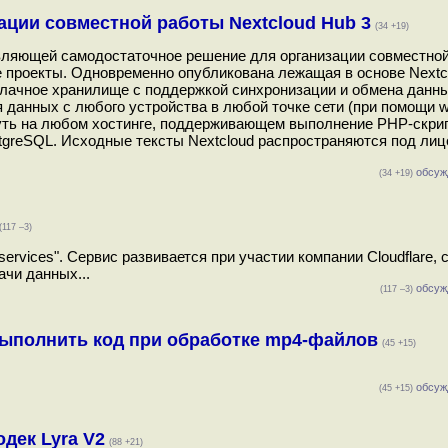
ции совместной работы Nextcloud Hub 3
(34 +19)
вляющей самодостаточное решение для организации совместно
 проекты. Одновременно опубликована лежащая в основе Nextc
блачное хранилище с поддержкой синхронизации и обмена данн
данных с любого устройства в любой точке сети (при помощи 
уть на любом хостинге, поддерживающем выполнение PHP-скри
tgreSQL. Исходные тексты Nextcloud распространяются под лиц
обсуж
(34 +19)
(117 –3)
services". Сервис развивается при участии компании Cloudflare,
чи данных...
обсуж
(117 –3)
ыполнить код при обработке mp4-файлов
(45 +15)
обсуж
(45 +15)
дек Lyra V2
(88 +21)