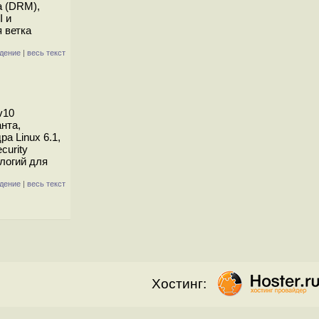
а (DRM),
I и
 ветка
дение
|
весь текст
v10
нта,
а Linux 6.1,
curity
логий для
дение
|
весь текст
Хостинг: