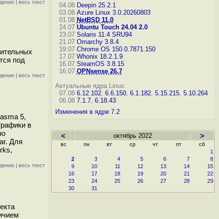
дение
|
весь текст
04.08
Deepin 25.2.1
03.08
Azure Linux 3.0.20260803
01.08
NetBSD 11.0
24.07
Ubuntu Touch 24.04 2.0
23.07
Solaris 11.4 SRU94
21.07
Omarchy 3.8.4
19.07
Chrome OS 150.0.7871.150
нительных
17.07
Whonix 18.2.1.9
тся под
16.07
SteamOS 3.8.15
16.07
OPNsense 26.7
дение
|
весь текст
Актуальные ядра Linux:
07.08
6.12.102
,
6.6.150
,
6.1.182
,
5.15.215
,
5.10.264
06.08
7.1.7
,
6.18.43
Изменения в ядре 7.2
asma 5,
графики в
но
<
октябрь 2022
>
ar. Для
вс
пн
вт
ср
чт
пт
сб
rks,
1
2
3
4
5
6
7
8
дение
|
весь текст
9
10
11
12
13
14
15
16
17
18
19
20
21
22
23
24
25
26
27
28
29
30
31
екта
ичием