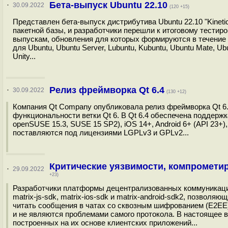
Бета-выпуск Ubuntu 22.10
·
30.09.2022
(120 +15)
Представлен бета-выпуск дистрибутива Ubuntu 22.10 "Kinet
пакетной базы, и разработчики перешли к итоговому тестир
выпускам, обновления для которых формируются в течение 
для Ubuntu, Ubuntu Server, Lubuntu, Kubuntu, Ubuntu Mate, Ub
Unity...
Релиз фреймворка Qt 6.4
·
30.09.2022
(130 +12)
Компания Qt Company опубликовала релиз фреймворка Qt 6.
функциональности ветки Qt 6. В Qt 6.4 обеспечена поддержк
openSUSE 15.3, SUSE 15 SP2), iOS 14+, Android 6+ (API 23
поставляются под лицензиями LGPLv3 и GPLv2...
Критические уязвимости, компромети
·
29.09.2022
+23)
Разработчики платформы децентрализованных коммуникаций
matrix-js-sdk, matrix-ios-sdk и matrix-android-sdk2, позво
читать сообщения в чатах со сквозным шифрованием (E2EE)
и не являются проблемами самого протокола. В настоящее
построенных на их основе клиентских приложений...