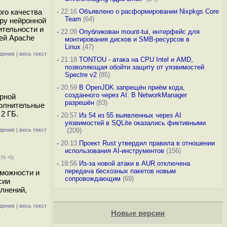
го качества
-
22:16
Объявлено о расформировании Nixpkgs Core
Team
(64)
уру нейронной
тельности и
-
22:09
Опубликован mount-tui, интерфейс для
ей Apache
монтирования дисков и SMB-ресурсов в
Linux
(47)
дение
|
весь текст
-
21:18
TONTOU - атака на CPU Intel и AMD,
позволяющая обойти защиту от уязвимостей
Spectre v2
(85)
-
20:59
В OpenJDK запрещён приём кода,
созданного через AI. В NetworkManager
арной
разрешён
(83)
полнительные
2 ГБ.
-
20:57
Из 54 из 55 выявленных через AI
уязвимостей в SQLite оказались фиктивными
дение
|
весь текст
(209)
-
20:13
Проект Rust утвердил правила в отношении
использования AI-инструментов
(156)
(76 +5)
-
19:56
Из-за новой атаки в AUR отключена
передача бесхозных пакетов новым
зможности и
сопровождающим
(69)
сии
лнений,
дение
|
весь текст
Новые версии