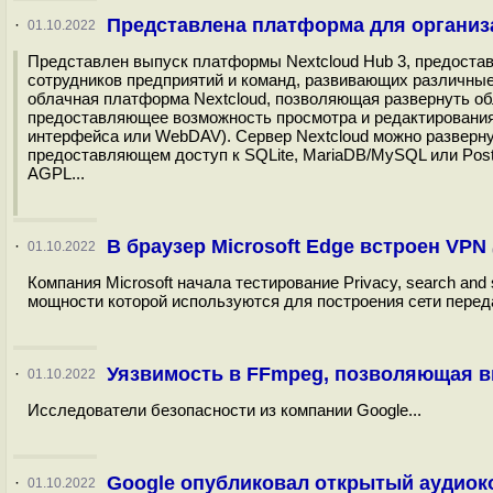
Представлена платформа для организа
·
01.10.2022
Представлен выпуск платформы Nextcloud Hub 3, предоста
сотрудников предприятий и команд, развивающих различные
облачная платформа Nextcloud, позволяющая развернуть о
предоставляющее возможность просмотра и редактирования 
интерфейса или WebDAV). Сервер Nextcloud можно разверн
предоставляющем доступ к SQLite, MariaDB/MySQL или Pos
AGPL...
В браузер Microsoft Edge встроен VPN
·
01.10.2022
Компания Microsoft начала тестирование Privacy, search and 
мощности которой используются для построения сети переда
Уязвимость в FFmpeg, позволяющая в
·
01.10.2022
Исследователи безопасности из компании Google...
Google опубликовал открытый аудиоко
·
01.10.2022