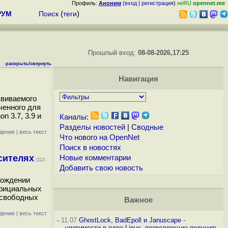
Профиль:
Аноним
(
вход
|
регистрация
)
неRU
opennet.me
РУМ
Поиск
(
теги
)
Прошлый вход:
08-08-2026,17:25
раскрыть
/
свернуть
Навигация
звиваемого
ченного для
 3.7, 3.9 и
Каналы:
Разделы новостей
|
Сводные
дение
|
весь текст
Что нового на OpenNet
Поиск в новостях
сителях
Новые комментарии
(113
Добавить свою новость
вождении
официальных
есвободных
Важное
дение
|
весь текст
-
11.07
GhostLock, BadEpoll и Januscape -
уязвимости в ядре Linux, позволяющие получить