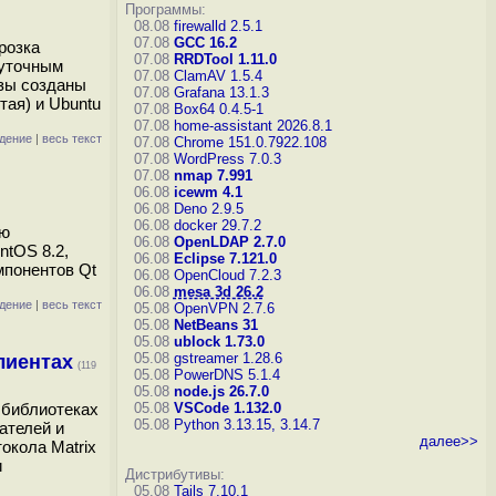
Программы:
08.08
firewalld 2.5.1
07.08
GCC 16.2
розка
07.08
RRDTool 1.11.0
жуточным
07.08
ClamAV 1.5.4
азы созданы
07.08
Grafana 13.1.3
итая) и Ubuntu
07.08
Box64 0.4.5-1
07.08
home-assistant 2026.8.1
дение
|
весь текст
07.08
Chrome 151.0.7922.108
07.08
WordPress 7.0.3
07.08
nmap 7.991
06.08
icewm 4.1
06.08
Deno 2.9.5
06.08
docker 29.7.2
ию
06.08
OpenLDAP 2.7.0
ntOS 8.2,
06.08
Eclipse 7.121.0
мпонентов Qt
06.08
OpenCloud 7.2.3
06.08
mesa 3d 26.2
дение
|
весь текст
05.08
OpenVPN 2.7.6
05.08
NetBeans 31
05.08
ublock 1.73.0
05.08
gstreamer 1.28.6
лиентах
(119
05.08
PowerDNS 5.1.4
05.08
node.js 26.7.0
 библиотеках
05.08
VSCode 1.132.0
05.08
Python 3.13.15, 3.14.7
вателей и
далее>>
окола Matrix
и
Дистрибутивы:
05.08
Tails 7.10.1