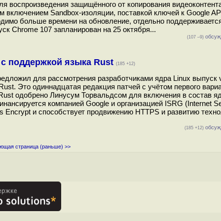
ля воспроизведения защищённого от копирования видеоконтент
м включением Sandbox-изоляции, поставкой ключей к Google AP
ходимо больше времени на обновление, отдельно поддерживается
ск Chrome 107 запланирован на 25 октября...
обсуж
(107 –9)
x с поддержкой языка Rust
(185 +12)
, предложил для рассмотрения разработчиками ядра Linux выпуск 
Rust. Это одиннадцатая редакция патчей с учётом первого вариа
ust одобрено Линусум Торвальдсом для включения в состав ядр
ансируется компанией Google и организацией ISRG (Internet Se
t's Encrypt и способствует продвижению HTTPS и развитию техно
обсуж
(185 +12)
ющая страница (раньше) >>