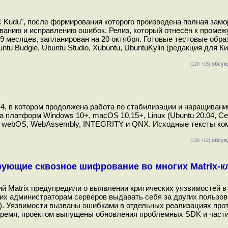
ic Kudu", после формирования которого произведена полная замо
ованию и исправлению ошибок. Релиз, который отнесён к проме
9 месяцев, запланирован на 20 октября. Готовые тестовые обр
untu Budgie, Ubuntu Studio, Xubuntu, UbuntuKylin (редакция для К
обсуж
(120 +15)
4, в котором продолжена работа по стабилизации и наращиван
а платформ Windows 10+, macOS 10.15+, Linux (Ubuntu 20.04, Ce
+), webOS, WebAssembly, INTEGRITY и QNX. Исходные тексты ко
обсуж
(130 +12)
рующие сквозное шифрование во многих Matrix-к
 Matrix предупредили о выявлении критических уязвимостей в
ляющих администраторам серверов выдавать себя за других пользо
. Уязвимости вызваны ошибками в отдельных реализациях прот
 время, проектом выпущены обновления проблемных SDK и част