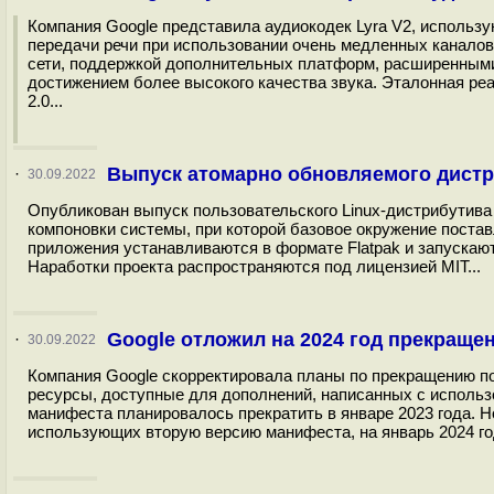
Компания Google представила аудиокодек Lyra V2, исполь
передачи речи при использовании очень медленных каналов
сети, поддержкой дополнительных платформ, расширенным
достижением более высокого качества звука. Эталонная ре
2.0...
Выпуск атомарно обновляемого дистр
·
30.09.2022
Опубликован выпуск пользовательского Linux-дистрибутива
компоновки системы, при которой базовое окружение постав
приложения устанавливаются в формате Flatpak и запускают
Наработки проекта распространяются под лицензией MIT...
Google отложил на 2024 год прекраще
·
30.09.2022
Компания Google скорректировала планы по прекращению п
ресурсы, доступные для дополнений, написанных с использ
манифеста планировалось прекратить в январе 2023 года. 
использующих вторую версию манифеста, на январь 2024 год