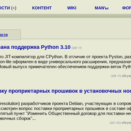
ОСТИ
(
+
)
КОНТЕНТ
WIKI
MAN'ы
ФО
ости
вана поддержка Python 3.10
(106 +7)
о JIT-компилятор для CPython. В отличие от проекта Pyston, ра
ton-lite оформлен в виде универсального расширения, предназна
Новый выпуск примечателен обеспечением поддержки веток Python
обсуж
(106 +7)
авку проприетарных прошивок в установочных но
resolution) разработчиков проекта Debian, участвующих в сопро
ссмотрен вопрос поставки проприетарных прошивок в составе 
ил пятый пункт "Изменить Общественный договор для поставки н
вочных сборок"...
обсуж
(113 +21)