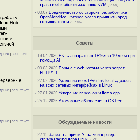
права root и обойти изоляцию KVM
(82 +34)
-
08.07
Вредительство со стороны разработчика
й работы
OpenMandriva, которое могло причинить вред
пользователям
loud Hub
(107 +34)
ыми,
web-
птов и
Советы
ензией
дение
|
весь текст
-
19.04.2026
PKI с аппаратным TRNG за 10 дней при
помощи AI
-
09.03.2026
Борьба с web-ботами через запрет
HTTP/1.1
 серверные
-
27.02.2026
Удаление всех IPv6 link-local адресов
на всех сетевых интерфейсах в Linux
дение
|
весь текст
-
27.01.2026
Ускорение пересборки llama.cpp
-
25.12.2025
Атомарные обновления в OSTree
дение
|
весь текст
Обсуждаемые новости
-
22:19
Запрет на приём AI-патчей в раздел
drivers/staging ядра Linux
(54)