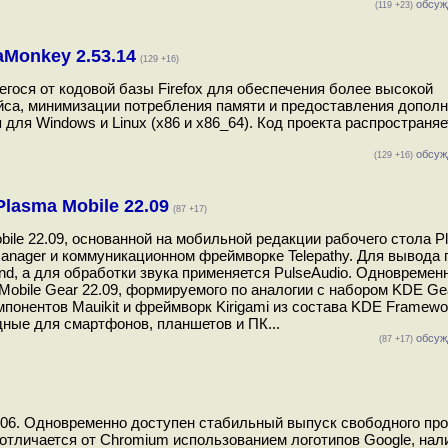
обсуж
(119 +23)
aMonkey 2.53.14
(129 +16)
егося от кодовой базы Firefox для обеспечения более высокой
йса, минимизации потребления памяти и предоставления допол
для Windows и Linux (x86 и x86_64). Код проекта распространяе
обсуж
(129 +16)
asma Mobile 22.09
(87 +17)
e 22.09, основанной на мобильной редакции рабочего стола Pl
nager и коммуникационном фреймворке Telepathy. Для вывода 
nd, а для обработки звука применяется PulseAudio. Одновремен
obile Gear 22.09, формируемого по аналогии с набором KDE Ge
понентов Mauikit и фреймворк Kirigami из состава KDE Framewo
ные для смартфонов, планшетов и ПК...
обсуж
(87 +17)
106. Одновременно доступен стабильный выпуск свободного про
отличается от Chromium использованием логотипов Google, нал