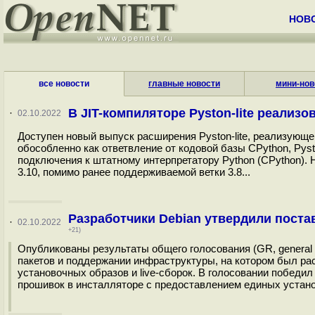
НОВ
все новости
главные новости
мини-нов
В JIT-компиляторе Pyston-lite реализо
·
02.10.2022
Доступен новый выпуск расширения Pyston-lite, реализующег
обособленно как ответвление от кодовой базы CPython, Pys
подключения к штатному интерпретатору Python (CPython). 
3.10, помимо ранее поддерживаемой ветки 3.8...
Разработчики Debian утвердили пост
·
02.10.2022
+21)
Опубликованы результаты общего голосования (GR, general 
пакетов и поддержании инфраструктуры, на котором был ра
установочных образов и live-сборок. В голосовании побед
прошивок в инсталляторе с предоставлением единых устано