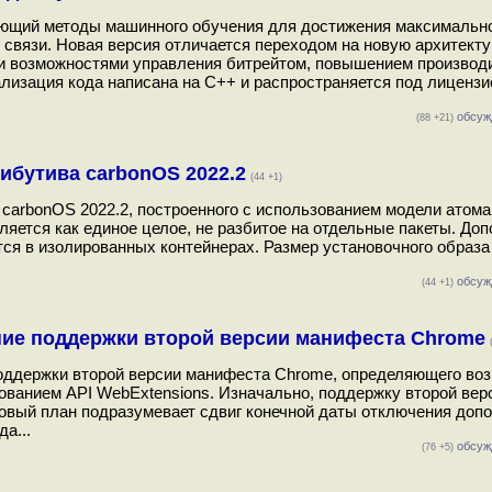
зующий методы машинного обучения для достижения максимально
 связи. Новая версия отличается переходом на новую архитект
и возможностями управления битрейтом, повышением производи
ализация кода написана на C++ и распространяется под лицензи
обсуж
(88 +21)
ибутива carbonOS 2022.2
(44 +1)
 carbonOS 2022.2, построенного с использованием модели атом
ляется как единое целое, не разбитое на отдельные пакеты. До
ся в изолированных контейнерах. Размер установочного образа 
обсуж
(44 +1)
ние поддержки второй версии манифеста Chrome
оддержки второй версии манифеста Chrome, определяющего во
ованием API WebExtensions. Изначально, поддержку второй вер
Новый план подразумевает сдвиг конечной даты отключения допо
а...
обсуж
(76 +5)