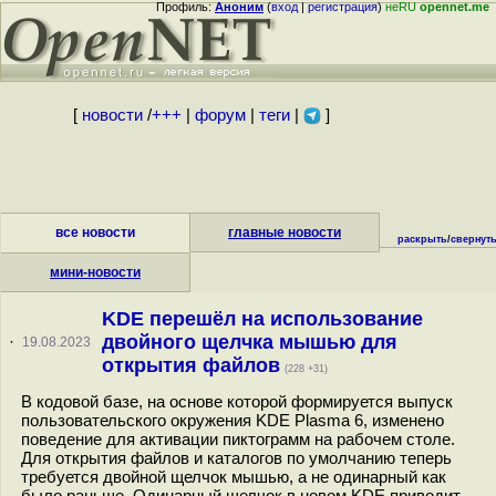
Профиль:
Аноним
(
вход
|
регистрация
)
неRU
opennet.me
[
новости
/
+++
|
форум
|
теги
|
]
все новости
главные новости
раскрыть
/
свернут
мини-новости
KDE перешёл на использование
двойного щелчка мышью для
·
19.08.2023
открытия файлов
(228 +31)
В кодовой базе, на основе которой формируется выпуск
пользовательского окружения KDE Plasma 6, изменено
поведение для активации пиктограмм на рабочем столе.
Для открытия файлов и каталогов по умолчанию теперь
требуется двойной щелчок мышью, а не одинарный как
было раньше. Одинарный щелчок в новом KDE приводит