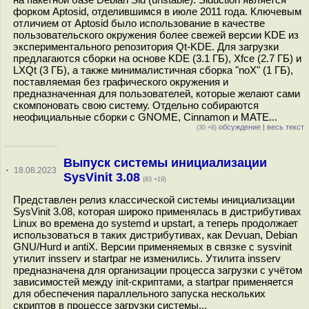
форком Aptosid, отделившимся в июле 2011 года. Ключевым
отличием от Aptosid было использование в качестве
пользовательского окружения более свежей версии KDE из
экспериментального репозитория Qt-KDE. Для загрузки
предлагаются сборки на основе KDE (3.1 ГБ), Xfce (2.7 ГБ) и
LXQt (3 ГБ), а также минималистичная сборка "noX" (1 ГБ),
поставляемая без графического окружения и
предназначенная для пользователей, которые желают сами
скомпоновать свою систему. Отдельно собираются
неофициальные сборки с GNOME, Cinnamon и MATE...
обсуждение
|
весь текст
(30 +8)
Выпуск системы инициализации
·
18.08.2023
SysVinit 3.08
(83 +19)
Представлен релиз классической системы инициализации
SysVinit 3.08, которая широко применялась в дистрибутивах
Linux во времена до systemd и upstart, а теперь продолжает
использоваться в таких дистрибутивах, как Devuan, Debian
GNU/Hurd и antiX. Версии применяемых в связке с sysvinit
утилит insserv и startpar не изменились. Утилита insserv
предназначена для организации процесса загрузки с учётом
зависимостей между init-скриптами, а startpar применяется
для обеспечения параллельного запуска нескольких
скриптов в процессе загрузки системы...