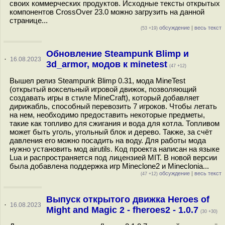
своих коммерческих продуктов. Исходные тексты открытых
компонентов CrossOver 23.0 можно загрузить на данной
странице...
обсуждение
|
весь текст
(53 +19)
Обновление Steampunk Blimp и
·
16.08.2023
3d_armor, модов к minetest
(47 +12)
Вышел релиз Steampunk Blimp 0.31, мода MineTest
(открытый воксельный игровой движок, позволяющий
создавать игры в стиле MineCraft), который добавляет
дирижабль, способный перевозить 7 игроков. Чтобы летать
на нем, необходимо предоставить некоторые предметы,
такие как топливо для сжигания и вода для котла. Топливом
может быть уголь, угольный блок и дерево. Также, за счёт
давления его можно посадить на воду. Для работы мода
нужно установить мод airutils. Код проекта написан на языке
Lua и распространяется под лицензией MIT. В новой версии
была добавлена поддержка игр Mineclone2 и Mineclonia...
обсуждение
|
весь текст
(47 +12)
Выпуск открытого движка Heroes of
·
16.08.2023
Might and Magic 2 - fheroes2 - 1.0.7
(30 +30)