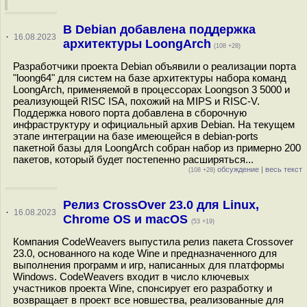
В Debian добавлена поддержка
·
16.08.2023
архитектуры LoongArch
(108 +28)
Разработчики проекта Debian объявили о реализации порта
"loong64" для систем на базе архитектуры набора команд
LoongArch, применяемой в процессорах Loongson 3 5000 и
реализующей RISC ISA, похожий на MIPS и RISC-V.
Поддержка нового порта добавлена в сборочную
инфраструктуру и официальный архив Debian. На текущем
этапе интеграции на базе имеющейся в debian-ports
пакетной базы для LoongArch собран набор из примерно 200
пакетов, который будет постепенно расширяться...
обсуждение
|
весь текст
(108 +28)
Релиз CrossOver 23.0 для Linux,
·
16.08.2023
Chrome OS и macOS
(53 +19)
Компания CodeWeavers выпустила релиз пакета Crossover
23.0, основанного на коде Wine и предназначенного для
выполнения программ и игр, написанных для платформы
Windows. CodeWeavers входит в число ключевых
участников проекта Wine, спонсирует его разработку и
возвращает в проект все новшества, реализованные для