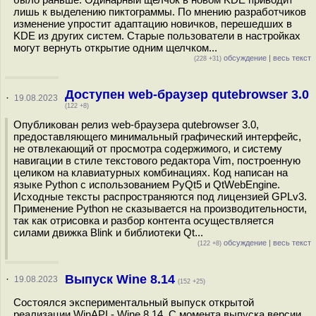
лишь к выделению пиктограммы. По мнению разработчиков
изменение упростит адаптацию новичков, перешедших в
KDE из других систем. Старые пользователи в настройках
могут вернуть открытие одним щелчком...
обсуждение
|
весь текст
(228 +31)
Доступен web-браузер qutebrowser 3.0
·
19.08.2023
(122 +8)
Опубликован релиз web-браузера qutebrowser 3.0,
предоставляющего минимальный графический интерфейс,
не отвлекающий от просмотра содержимого, и систему
навигации в стиле текстового редактора Vim, построенную
целиком на клавиатурных комбинациях. Код написан на
языке Python с использованием PyQt5 и QtWebEngine.
Исходные тексты распространяются под лицензией GPLv3.
Применение Python не сказывается на производительности,
так как отрисовка и разбор контента осуществляется
силами движка Blink и библиотеки Qt...
обсуждение
|
весь текст
(122 +8)
Выпуск Wine 8.14
·
19.08.2023
(152 +25)
Состоялся экспериментальный выпуск открытой
реализации WinAPI - Wine 8.14. С момента выпуска версии