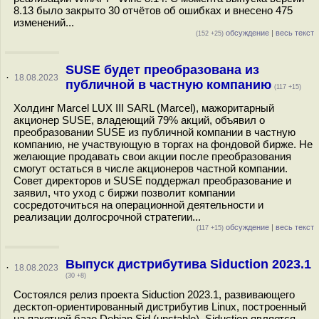
8.13 было закрыто 30 отчётов об ошибках и внесено 475
изменений...
обсуждение
|
весь текст
(152 +25)
SUSE будет преобразована из
·
18.08.2023
публичной в частную компанию
(117 +15)
Холдинг Marcel LUX III SARL (Marcel), мажоритарный
акционер SUSE, владеющий 79% акций, объявил о
преобразовании SUSE из публичной компании в частную
компанию, не участвующую в торгах на фондовой бирже. Не
желающие продавать свои акции после преобразования
смогут остаться в числе акционеров частной компании.
Совет директоров и SUSE поддержал преобразование и
заявил, что уход с биржи позволит компании
сосредоточиться на операционной деятельности и
реализации долгосрочной стратегии...
обсуждение
|
весь текст
(117 +15)
Выпуск дистрибутива Siduction 2023.1
·
18.08.2023
(30 +8)
Состоялся релиз проекта Siduction 2023.1, развивающего
десктоп-ориентированный дистрибутив Linux, построенный
на пакетной базе Debian Sid (unstable). Siduction является