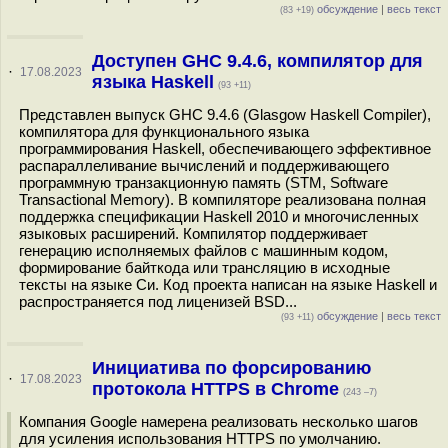
обсуждение
|
весь текст
(83 +19)
Доступен GHC 9.4.6, компилятор для
·
17.08.2023
языка Haskell
(93 +11)
Представлен выпуск GHC 9.4.6 (Glasgow Haskell Compiler),
компилятора для функционального языка
программирования Haskell, обеспечивающего эффективное
распараллеливание вычислений и поддерживающего
программную транзакционную память (STM, Software
Transactional Memory). В компиляторе реализована полная
поддержка спецификации Haskell 2010 и многочисленных
языковых расширений. Компилятор поддерживает
генерацию исполняемых файлов с машинным кодом,
формирование байткода или трансляцию в исходные
тексты на языке Си. Код проекта написан на языке Haskell и
распространяется под лиценизей BSD...
обсуждение
|
весь текст
(93 +11)
Инициатива по форсированию
·
17.08.2023
протокола HTTPS в Chrome
(243 –7)
Компания Google намерена реализовать несколько шагов
для усиления использования HTTPS по умолчанию.