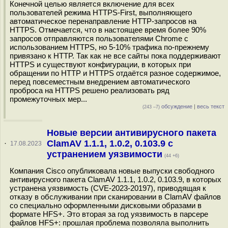
Конечной целью является включение для всех
пользователей режима HTTPS-First, выполняющего
автоматическое перенаправление HTTP-запросов на
HTTPS. Отмечается, что в настоящее время более 90%
запросов отправляются пользователями Chrome с
использованием HTTPS, но 5-10% трафика по-прежнему
привязано к HTTP. Так как не все сайты пока поддерживают
HTTPS и существуют конфигурации, в которых при
обращении по HTTP и HTTPS отдаётся разное содержимое,
перед повсеместным внедрением автоматического
проброса на HTTPS решено реализовать ряд
промежуточных мер...
обсуждение
|
весь текст
(243 –7)
Новые версии антивирусного пакета
ClamAV 1.1.1, 1.0.2, 0.103.9 с
·
17.08.2023
устранением уязвимости
(44 +6)
Компания Cisco опубликовала новые выпуски свободного
антивирусного пакета ClamAV 1.1.1, 1.0.2, 0.103.9, в которых
устранена уязвимость (CVE-2023-20197), приводящая к
отказу в обслуживании при сканировании в ClamAV файлов
со специально оформленными дисковыми образами в
формате HFS+. Это вторая за год уязвимость в парсере
файлов HFS+: прошлая проблема позволяла выполнить