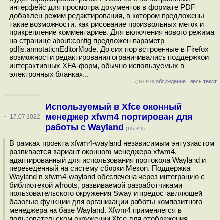
интерфейс для просмотра документов в формате PDF
добавлен режим редактирования, в котором предложены
такие возможности, как рисование произвольных меток и
прикрепление комментариев. Для включения нового режима
на странице about:config предложен параметр
pdfjs.annotationEditorMode. До сих пор встроенные в Firefox
возможности редактирования ограничивались поддержкой
интерактивных XFA-форм, обычно используемых в
электронных бланках...
обсуждение
|
весь текст
(160 +10)
Используемый в Xfce оконный
менеджер xfwm4 портирован для
·
17.07.2022
работы с Wayland
(197 +26)
В рамках проекта xfwm4-wayland независимым энтузиастом
развивается вариант оконного менеджера xfwm4,
адаптированный для использования протокола Wayland и
переведённый на систему сборки Meson. Поддержка
Wayland в xfwm4-wayland обеспечена через интеграцию с
библиотекой wlroots, развиваемой разработчиками
пользовательского окружения Sway и предоставляющей
базовые функции для организации работы композитного
менеджера на базе Wayland. Xfwm4 применяется в
пользовательском окружении Xfce для отображения,