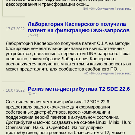
декорирования и трансформации окон...
обсуждение
|
весь текст
(197 +26)
Лаборатория Касперского получила
·
17.07.2022
патент на фильтрацию DNS-запросов
(65 –36)
Лаборатория Касперского получила патент США на методы
блокировки нежелательной рекламы на вычислительных
устройствах, связанные с перехватом DNS-запросов. Пока
непонятно, каким образом Лаборатория Касперского
воспользуется полученным патентом, и какую опасность он
может представлять для сообщества свободного ПО...
обсуждение
|
весь текст
(65 –36)
Релиз мета-дистрибутива T2 SDE 22.6
·
16.07.2022
(63 +4)
Состоялся релиз мета-дистрибутива T2 SDE 22.6,
предоставляющего окружение для формирования
собственных дистрибутивов, кросс-компиляции и
поддержания версий пакетов в актуальном состоянии.
Дистрибутивы можно создавать на основе Linux, Minix, Hurd,
OpenDarwin, Haiku и OpenBSD. Из популярных
дистрибутивов, построенных на базе системы T2, можно