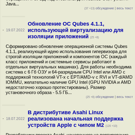
Java...
обсуждение
|
весь текст
(37 +13)
Обновление ОС Qubes 4.1.1,
использующей виртуализацию для
·
19.07.2022
изоляции приложений
(25 +8)
Сформировано обновление операционной системы Qubes
4.1.1, реализующей идею использования гипервизора для
строгой изоляции приложений и компонентов ОС (каждый
класс приложений и системные сервисы работают в
отдельных виртуальных машинах). Для работы необходима
система с 6 Гб ОЗУ и 64-разрядным CPU Intel или AMD с
поддержкой технологий VT-x c EPT/AMD-v c RVI и VT-d/AMD
IOMMU, желательно наличие GPU Intel (GPU NVIDIA и AMD
недостаточно хорошо протестированы). Размер
установочного образа - 5.5 ГБ...
обсуждение
|
весь текст
(25 +8)
В дистрибутиве Asahi Linux
реализована начальная поддержка
·
18.07.2022
устройств Apple с чипом M2
(120 +10)
Разработчики проекта Asahi, нацеленного на портирование