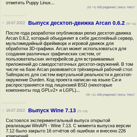
отметить Puppy Linux...
обсуждение
|
весь текст
(63 +4)
Выпуск десктоп-движка Arcan 0.6.2
·
16.07.2022
(58 +11)
После года разработки опубликован релиз десктоп-движка
Arcan 0.6.2, который объединяет в себе дисплейный сервер,
мультимедийный фреймворк и игровой движок для
обработки 3D-графики. Arcan может использоваться для
создания различных графических систем, от
пользовательских интерфейсов для встраиваемых
приложений до самодостаточных десктоп-окружений. В том
числе на базе Arcan развивается трёхмерный рабочий стол
Safespaces для систем виртуальной реальности и десктоп-
окружение Durden. Код проекта написан на языке Си и
распространяется под лицензией BSD (некоторые
компоненты под GPLv2+ и LGPL)...
обсуждение
|
весь текст
(58 +11)
Выпуск Wine 7.13
·
16.07.2022
(75 +14)
Состоялся экспериментальный выпуск открытой
реализации WinAPI - Wine 7.13. С момента выпуска версии
7.12 было закрыто 16 отчётов об ошибках и внесено 226
изменений...