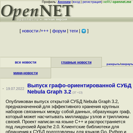
Профиль:
Аноним
(
вход
|
регистрация
)
неRU
opennet.me
[
новости
/
+++
|
форум
|
теги
|
]
все новости
главные новости
раскрыть
/
свернут
мини-новости
Выпуск графо-ориентированной СУБД
·
19.07.2022
Nebula Graph 3.2
(37 +13)
Опубликован выпуск открытой СУБД Nebula Graph 3.2,
предназначенной для эффективного хранения крупных
наборов связанных между собой данных, образующих граф,
который может насчитывать миллиарды узлов и триллионы
связей. Проект написан на языке С++ и распространяется
под лицензией Apache 2.0. Клиентские библиотеки для
обращения к СУБД подготовлены для языков Go, Python и