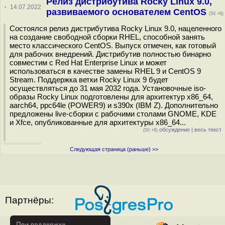
Релиз дистрибутива Rocky Linux 9.0,
·
14.07.2022
развиваемого основателем CentOS
(50 +8)
Состоялся релиз дистрибутива Rocky Linux 9.0, нацеленного
на создание свободной сборки RHEL, способной занять
место классического CentOS. Выпуск отмечен, как готовый
для рабочих внедрений. Дистрибутив полностью бинарно
совместим с Red Hat Enterprise Linux и может
использоваться в качестве замены RHEL 9 и CentOS 9
Stream. Поддержка ветки Rocky Linux 9 будет
осуществляться до 31 мая 2032 года. Установочные iso-
образы Rocky Linux подготовлены для архитектур x86_64,
aarch64, ppc64le (POWER9) и s390x (IBM Z). Дополнительно
предложены live-сборки с рабочими столами GNOME, KDE
и Xfce, опубликованные для архитектуры x86_64...
обсуждение
|
весь текст
(50 +8)
Следующая страница (раньше) >>
Партнёры: