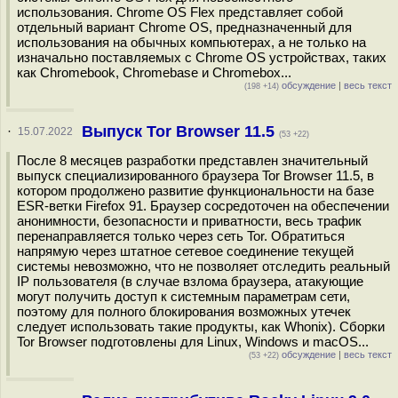
использования. Chrome OS Flex представляет собой
отдельный вариант Chrome OS, предназначенный для
использования на обычных компьютерах, а не только на
изначально поставляемых с Chrome OS устройствах, таких
как Chromebook, Chromebase и Chromebox...
обсуждение
|
весь текст
(198 +14)
Выпуск Tor Browser 11.5
·
15.07.2022
(53 +22)
После 8 месяцев разработки представлен значительный
выпуск специализированного браузера Tor Browser 11.5, в
котором продолжено развитие функциональности на базе
ESR-ветки Firefox 91. Браузер сосредоточен на обеспечении
анонимности, безопасности и приватности, весь трафик
перенаправляется только через сеть Tor. Обратиться
напрямую через штатное сетевое соединение текущей
системы невозможно, что не позволяет отследить реальный
IP пользователя (в случае взлома браузера, атакующие
могут получить доступ к системным параметрам сети,
поэтому для полного блокирования возможных утечек
следует использовать такие продукты, как Whonix). Сборки
Tor Browser подготовлены для Linux, Windows и macOS...
обсуждение
|
весь текст
(53 +22)