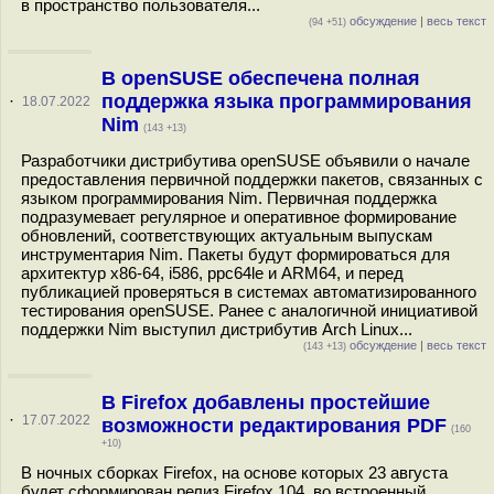
в пространство пользователя...
обсуждение
|
весь текст
(94 +51)
В openSUSE обеспечена полная
поддержка языка программирования
·
18.07.2022
Nim
(143 +13)
Разработчики дистрибутива openSUSE объявили о начале
предоставления первичной поддержки пакетов, связанных с
языком программирования Nim. Первичная поддержка
подразумевает регулярное и оперативное формирование
обновлений, соответствующих актуальным выпускам
инструментария Nim. Пакеты будут формироваться для
архитектур x86-64, i586, ppc64le и ARM64, и перед
публикацией проверяться в системах автоматизированного
тестирования openSUSE. Ранее с аналогичной инициативой
поддержки Nim выступил дистрибутив Arch Linux...
обсуждение
|
весь текст
(143 +13)
В Firefox добавлены простейшие
·
17.07.2022
возможности редактирования PDF
(160
+10)
В ночных сборках Firefox, на основе которых 23 августа
будет сформирован релиз Firefox 104, во встроенный