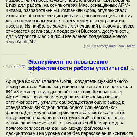
Linux для работы на компьютерах Mac, оснащённых ARM-
чипами, разработанными компанией Apple, опубликовали
июльское обновление дистрибутива, позволяющий любому
желающему ознакомиться с текущим уровнем развития
проекта. Из наиболее заметных улучшений в новом выпуске
отмечается реализация поддержки Bluetooth, доступность
для устройств Mac Studio и начальная поддержка нового
чипа Apple M2...
обсуждение
|
весь текст
(120 +10)
Эксперимент по повышению
·
18.07.2022
эффективности работы утилиты cat
(94
+51)
Ариадна Конилл (Ariadne Conill), создатель музыкального
проигрывателя Audacious, инициатор разработки протокола
IRCv3 и лидер команды по обеспечению безопасности
Alpine Linux, провела исследование насколько можно
оптимизировать утилиту cat, осуществляющую вывод в
стандартный выходной поток одного или нескольких
файлов. Для улучшения производительности cat в Linux
предложено два варианта оптимизаций, основанных на
использовании системных вызовов sendfile и splice для
прямого копирования данных между файловыми
дескрипторами на уровне ядра без переключения контекста