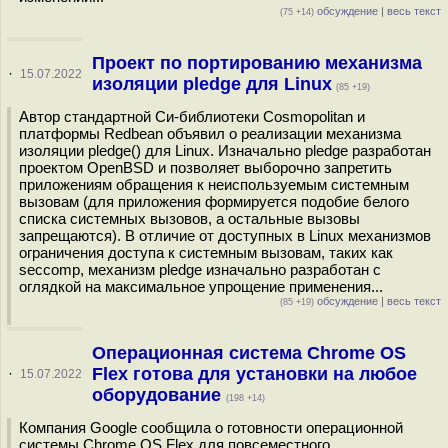
обсуждение
|
весь текст
(75 +14)
Проект по портированию механизма
·
15.07.2022
изоляции pledge для Linux
(85 +19)
Автор стандартной Си-библиотеки Cosmopolitan и
платформы Redbean объявил о реализации механизма
изоляции pledge() для Linux. Изначально pledge разработан
проектом OpenBSD и позволяет выборочно запретить
приложениям обращения к неиспользуемым системным
вызовам (для приложения формируется подобие белого
списка системных вызовов, а остальные вызовы
запрещаются). В отличие от доступных в Linux механизмов
ограничения доступа к системным вызовам, таких как
seccomp, механизм pledge изначально разработан с
оглядкой на максимальное упрощение применения...
обсуждение
|
весь текст
(85 +19)
Операционная система Chrome OS
Flex готова для установки на любое
·
15.07.2022
оборудование
(198 +14)
Компания Google сообщила о готовности операционной
системы Chrome OS Flex для повсеместного