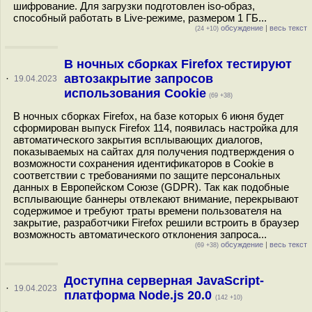
шифрование. Для загрузки подготовлен iso-образ,
способный работать в Live-режиме, размером 1 ГБ...
обсуждение
|
весь текст
(24 +10)
В ночных сборках Firefox тестируют
автозакрытие запросов
·
19.04.2023
использования Cookie
(69 +38)
В ночных сборках Firefox, на базе которых 6 июня будет
сформирован выпуск Firefox 114, появилась настройка для
автоматического закрытия всплывающих диалогов,
показываемых на сайтах для получения подтверждения о
возможности сохранения идентификаторов в Cookie в
соответствии с требованиями по защите персональных
данных в Европейском Союзе (GDPR). Так как подобные
всплывающие баннеры отвлекают внимание, перекрывают
содержимое и требуют траты времени пользователя на
закрытие, разработчики Firefox решили встроить в браузер
возможность автоматического отклонения запроса...
обсуждение
|
весь текст
(69 +38)
Доступна серверная JavaScript-
·
19.04.2023
платформа Node.js 20.0
(142 +10)