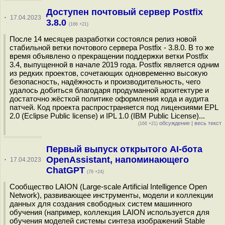
Доступен почтовый сервер Postfix
·
17.04.2023
3.8.0
(166 +21)
После 14 месяцев разработки состоялся релиз новой
стабильной ветки почтового сервера Postfix - 3.8.0. В то же
время объявлено о прекращении поддержки ветки Postfix
3.4, выпущенной в начале 2019 года. Postfix является одним
из редких проектов, сочетающих одновременно высокую
безопасность, надёжность и производительность, чего
удалось добиться благодаря продуманной архитектуре и
достаточно жёсткой политике оформления кода и аудита
патчей. Код проекта распространяется под лицензиями EPL
2.0 (Eclipse Public license) и IPL 1.0 (IBM Public License)...
обсуждение
|
весь текст
(166 +21)
Первый выпуск открытого AI-бота
OpenAssistant, напоминающего
·
17.04.2023
ChatGPT
(78 +24)
Сообщество LAION (Large-scale Artificial Intelligence Open
Network), развивающее инструменты, модели и коллекции
данных для создания свободных систем машинного
обучения (например, коллекция LAION используется для
обучения моделей системы синтеза изображений Stable