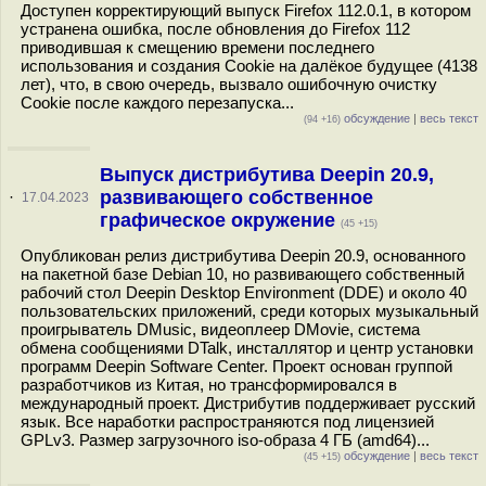
Доступен корректирующий выпуск Firefox 112.0.1, в котором
устранена ошибка, после обновления до Firefox 112
приводившая к смещению времени последнего
использования и создания Cookie на далёкое будущее (4138
лет), что, в свою очередь, вызвало ошибочную очистку
Cookie после каждого перезапуска...
обсуждение
|
весь текст
(94 +16)
Выпуск дистрибутива Deepin 20.9,
развивающего собственное
·
17.04.2023
графическое окружение
(45 +15)
Опубликован релиз дистрибутива Deepin 20.9, основанного
на пакетной базе Debian 10, но развивающего собственный
рабочий стол Deepin Desktop Environment (DDE) и около 40
пользовательских приложений, среди которых музыкальный
проигрыватель DMusic, видеоплеер DMovie, система
обмена сообщениями DTalk, инсталлятор и центр установки
программ Deepin Software Center. Проект основан группой
разработчиков из Китая, но трансформировался в
международный проект. Дистрибутив поддерживает русский
язык. Все наработки распространяются под лицензией
GPLv3. Размер загрузочного iso-образа 4 ГБ (amd64)...
обсуждение
|
весь текст
(45 +15)