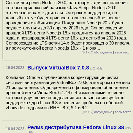
Состоялся релиз Node.js 20.0, платформы для выполнения
сетевых приложений на языке JavaScript. Node.js 20.0
отнесён к веткам с длительным сроком поддержки, но
данный статус будет присвоен только в октябре, после
проведения стабилизации. Поддержка Node.js 20.x будет
осуществляться до 30 апреля 2026 года. Сопровождение
прошлой LTS-ветки Node.js 18.x продлится до апреля 2025
года, а позапрошлой LTS-ветки 16.x до сентября 2023 года.
Сопровождение LTS-ветки 14.x будет прекращено 30 апреля,
а промежуточной ветки Node.js 19.x - 1 июня...
обсуждение
|
весь текст
(142 +10)
Выпуск VirtualBox 7.0.8
·
19.04.2023
(102 +19)
Компания Oracle опубликовала корректирующий релиз
системы виртуализации VirtualBox 7.0.8, в котором отмечено
21 исправление. Одновременно сформировано обновление
прошлой ветки VirtualBox 6.1.44 с 4 изменениями, в числе
которых улучшение определения использования systemd,
поддержка ядра Linux 6.3 и решение проблем со сборкой
vboxvide с ядрами из RHEL 8.7, 9.1 и 9.2...
обсуждение
|
весь текст
(102 +19)
Релиз дистрибутива Fedora Linux 38
·
18.04.2023
(215
+18)