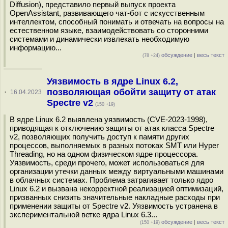
Diffusion), представило первый выпуск проекта
OpenAssistant, развивающего чат-бот с искусственным
интеллектом, способный понимать и отвечать на вопросы на
естественном языке, взаимодействовать со сторонними
системами и динамически извлекать необходимую
информацию...
обсуждение
|
весь текст
(78 +24)
Уязвимость в ядре Linux 6.2,
позволяющая обойти защиту от атак
·
16.04.2023
Spectre v2
(150 +19)
В ядре Linux 6.2 выявлена уязвимость (CVE-2023-1998),
приводящая к отключению защиты от атак класса Spectre
v2, позволяющих получить доступ к памяти других
процессов, выполняемых в разных потоках SMT или Hyper
Threading, но на одном физическом ядре процессора.
Уязвимость, среди прочего, может использоваться для
организации утечки данных между виртуальными машинами
в облачных системах. Проблема затрагивает только ядро
Linux 6.2 и вызвана некорректной реализацией оптимизаций,
призванных снизить значительные накладные расходы при
применении защиты от Spectre v2. Уязвимость устранена в
экспериментальной ветке ядра Linux 6.3...
обсуждение
|
весь текст
(150 +19)