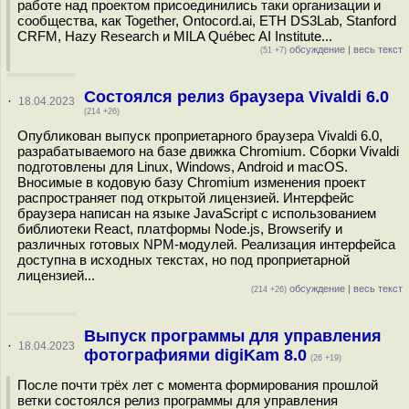
работе над проектом присоединились таки организации и
сообщества, как Together, Ontocord.ai, ETH DS3Lab, Stanford
CRFM, Hazy Research и MILA Québec AI Institute...
обсуждение
|
весь текст
(51 +7)
Состоялся релиз браузера Vivaldi 6.0
·
18.04.2023
(214 +26)
Опубликован выпуск проприетарного браузера Vivaldi 6.0,
разрабатываемого на базе движка Chromium. Сборки Vivaldi
подготовлены для Linux, Windows, Android и macOS.
Вносимые в кодовую базу Chromium изменения проект
распространяет под открытой лицензией. Интерфейс
браузера написан на языке JavaScript с использованием
библиотеки React, платформы Node.js, Browserify и
различных готовых NPM-модулей. Реализация интерфейса
доступна в исходных текстах, но под проприетарной
лицензией...
обсуждение
|
весь текст
(214 +26)
Выпуск программы для управления
·
18.04.2023
фотографиями digiKam 8.0
(26 +19)
После почти трёх лет с момента формирования прошлой
ветки состоялся релиз программы для управления