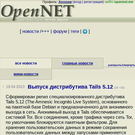
Профиль:
Аноним
(
вход
|
регистрация
)
неRU
opennet.me
[
новости
/
+++
|
форум
|
теги
|
]
все новости
главные новости
раскрыть
/
свернут
мини-новости
Выпуск дистрибутива Tails 5.12
·
19.04.2023
(24 +10)
Сформирован релиз специализированного дистрибутива
Tails 5.12 (The Amnesic Incognito Live System), основанного
на пакетной базе Debian и предназначенного для анонимного
выхода в сеть. Анонимный выход в Tails обеспечивается
системой Tor. Все соединения, кроме трафика через сеть Tor,
по умолчанию блокируются пакетным фильтром. Для
хранения пользовательских данных в режиме сохранения
пользовательских данных между запусками применяется