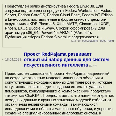
Представлен релиз дистрибутива Fedora Linux 38. Для
загрузки подготовлены продукты Fedora Workstation, Fedora
Server, Fedora CoreOS, Fedora Cloud Base, Fedora IoT Edition
и Live-сборки, поставляемые в форме спинов c десктоп-
окружениями KDE Plasma 5, Xfce, MATE, Cinnamon, LXDE,
Phosh, LXQt, Budgie и Sway. Сборки сформированы для
архитектур x86_64, Power64 и ARM64 (AArch64).
Публикация сборок Fedora Silverblue задерживается...
обсуждение
|
весь текст
(215 +18)
Проект RedPajama развивает
открытый набор данных для систем
·
18.04.2023
искусственного интеллекта
(51 +7)
Представлен совместный проект RedPajama, нацеленный
на создание открытых моделей машинного обучения и
сопутствующих исходных данных для тренировки, которые
могут использоваться для создания интеллектуальных
помощников, конкурирующих c коммерческими продуктами,
такими как ChatGPT. Предполагается, что наличие открытых
исходных данных и крупных языковых моделей избавит от
ограничений независимые команды, занимающихся
исследованиями в области машинного обучения, и упростит
создание специализированных диалоговых систем. К