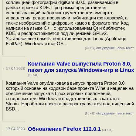
коллекцией фотографий digiKam 8.0.0, развиваемой в
рамках проекта KDE. Программа предоставляет
исчерпывающий набор инструментов для импорта,
управления, редактирования и публикации фотографий, а
также изображений с цифровых камер в формате raw. Код
написан на языке C++ с использованием Qt и библиотек
KDE, и распространяется под лицензией GPLv2.
Установочные пакеты подготовлены для Linux (AppImage,
FlatPak), Windows и macOS...
обсуждение
|
весь текст
(26 +19)
Компания Valve выпустила Proton 8.0,
·
17.04.2023
пакет для запуска Windows-игр в Linux
(81 +41)
Компания Valve опубликовала выпуск проекта Proton 8.0,
который основан на кодовой базе проекта Wine и нацелен на
обеспечение запуска в Linux игровых приложений,
созданных для Windows и представленных в каталоге
Steam. Наработки проекта распространяются под лицензией
BSD...
обсуждение
|
весь текст
(81 +41)
Обновление Firefox 112.0.1
·
17.04.2023
(94 +16)