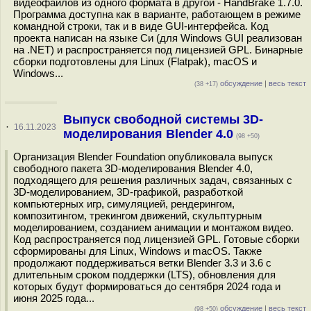
видеофайлов из одного формата в другой - HandBrake 1.7.0.
Программа доступна как в варианте, работающем в режиме
командной строки, так и в виде GUI-интерфейса. Код
проекта написан на языке Си (для Windows GUI реализован
на .NET) и распространяется под лицензией GPL. Бинарные
сборки подготовлены для Linux (Flatpak), macOS и
Windows...
обсуждение
|
весь текст
(38 +17)
Выпуск свободной системы 3D-
·
16.11.2023
моделирования Blender 4.0
(98 +50)
Организация Blender Foundation опубликовала выпуск
свободного пакета 3D-моделирования Blender 4.0,
подходящего для решения различных задач, связанных с
3D-моделированием, 3D-графикой, разработкой
компьютерных игр, симуляцией, рендерингом,
композитингом, трекингом движений, скульптурным
моделированием, созданием анимации и монтажом видео.
Код распространяется под лицензией GPL. Готовые сборки
сформированы для Linux, Windows и macOS. Также
продолжают поддерживаться ветки Blender 3.3 и 3.6 с
длительным сроком поддержки (LTS), обновления для
которых будут формироваться до сентября 2024 года и
июня 2025 года...
обсуждение
|
весь текст
(98 +50)