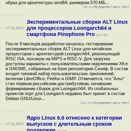
образ для архитектуры amd64, размером 570 МБ...
обсуждение
|
весь текст
(39 –5)
Экспериментальные сборки ALT Linux
для процессоров Loongarch64 и
·
17.11.2023
смартфона Pinephone Pro
(124 +20)
После 9 месяцев разработки началось тестирование
экспериментальных сборок ALT Linux для китайских
процессоров с архитектурой Loongarch64, реализующей
RISC ISA, похожую на MIPS и RISC-V. Для загрузки
доступны варианты с пользовательскими окружениями Xfce
и GNOME, собранные на базе репозитория Сизиф. В состав
входит типовой набор пользовательских приложений,
включая LibreOffice, Firefox и GIMP. Отмечается, что "Альт"
стал первым российским дистрибутивом, начавшим
формирование сборок для Loongarch64. Из глобальных
проектов порт для Loongarch недавно был принят в состав
Debian GNU/Linux...
обсуждение
|
весь текст
(124 +20)
Ядро Linux 6.6 отнесено к категории
выпусков с длительным сроком
·
17.11.2023
поддержки