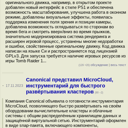
оригинального движка, например, в открытом проекте
добавлен новый интерфейс в стиле PS1 и обеспечена
возможность масштабирования, улучшена работа в оконном
режиме, добавлены визуальные эффекты, появилась
поддержка изменения поля зрения и позиции камеры,
добавлена возможность оглядываться по сторонам во
время бега и смотреть вверх/вниз во время прыжков,
значительно модернизирована система рендеринга и
расширен игровой процесс, устранены многие недоработки
и ошибки, свойственные оригинальному движку. Код движка
написан на языке Си и распространяется под лицензией
GPLv3. Для запуска требуется наличие игровых ресурсов из
игры Tomb Raider 1...
обсуждение
|
весь текст
(129 +20)
Canonical представил MicroCloud,
инструментарий для быстрого
·
17.11.2023
развёртывания кластеров
(90 –2)
Компания Canonical объявила о готовности инструментария
MicroCloud, позволяющего быстро развёртывать на своём
оборудовании вычислительные кластеры и облачные
системы с общим распределённым хранилищем данных и
защищённой виртуальной сетью. Инструментарий оформлен
в виде snap-пакета, включающего компоненты,