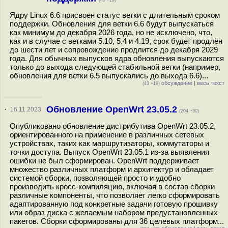
(43 +19)
Ядру Linux 6.6 присвоен статус ветки с длительным сроком
поддержки. Обновления для ветки 6.6 будут выпускаться
как минимум до декабря 2026 года, но не исключено, что,
как и в случае с ветками 5.10, 5.4 и 4.19, срок будет продлён
до шести лет и сопровождение продлится до декабря 2029
года. Для обычных выпусков ядра обновления выпускаются
только до выхода следующей стабильной ветки (например,
обновления для ветки 6.5 выпускались до выхода 6.6)...
обсуждение
|
весь текст
(43 +19)
Обновление OpenWrt 23.05.2
·
16.11.2023
(204 +30)
Опубликовано обновление дистрибутива OpenWrt 23.05.2,
ориентированного на применение в различных сетевых
устройствах, таких как маршрутизаторы, коммутаторы и
точки доступа. Выпуск OpenWrt 23.05.1 из-за выявления
ошибки не был сформирован. OpenWrt поддерживает
множество различных платформ и архитектур и обладает
системой сборки, позволяющей просто и удобно
производить кросс-компиляцию, включая в состав сборки
различные компоненты, что позволяет легко сформировать
адаптированную под конкретные задачи готовую прошивку
или образ диска с желаемым набором предустановленных
пакетов. Сборки сформированы для 36 целевых платформ...