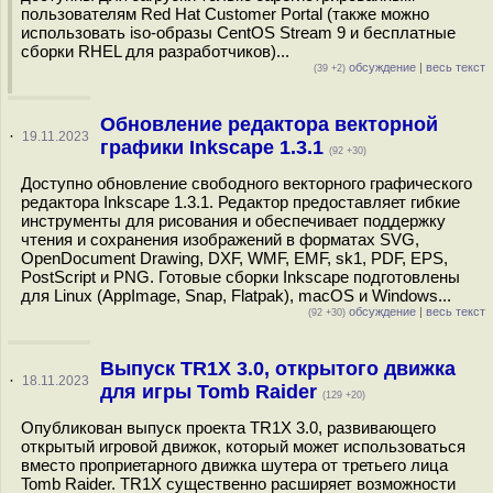
пользователям Red Hat Customer Portal (также можно
использовать iso-образы CentOS Stream 9 и бесплатные
сборки RHEL для разработчиков)...
обсуждение
|
весь текст
(39 +2)
Обновление редактора векторной
·
19.11.2023
графики Inkscape 1.3.1
(92 +30)
Доступно обновление свободного векторного графического
редактора Inkscape 1.3.1. Редактор предоставляет гибкие
инструменты для рисования и обеспечивает поддержку
чтения и сохранения изображений в форматах SVG,
OpenDocument Drawing, DXF, WMF, EMF, sk1, PDF, EPS,
PostScript и PNG. Готовые сборки Inkscape подготовлены
для Linux (AppImage, Snap, Flatpak), macOS и Windows...
обсуждение
|
весь текст
(92 +30)
Выпуск TR1X 3.0, открытого движка
·
18.11.2023
для игры Tomb Raider
(129 +20)
Опубликован выпуск проекта TR1X 3.0, развивающего
открытый игровой движок, который может использоваться
вместо проприетарного движка шутера от третьего лица
Tomb Raider. TR1X существенно расширяет возможности