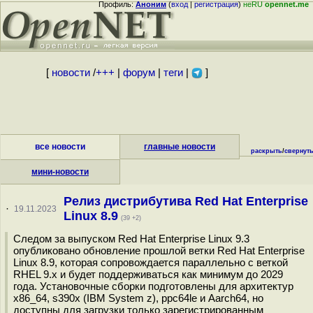
Профиль:
Аноним
(
вход
|
регистрация
)
неRU
opennet.me
[
новости
/
+++
|
форум
|
теги
|
]
все новости
главные новости
раскрыть
/
свернут
мини-новости
Релиз дистрибутива Red Hat Enterprise
·
19.11.2023
Linux 8.9
(39 +2)
Следом за выпуском Red Hat Enterprise Linux 9.3
опубликовано обновление прошлой ветки Red Hat Enterprise
Linux 8.9, которая сопровождается параллельно с веткой
RHEL 9.x и будет поддерживаться как минимум до 2029
года. Установочные сборки подготовлены для архитектур
x86_64, s390x (IBM System z), ppc64le и Aarch64, но
доступны для загрузки только зарегистрированным