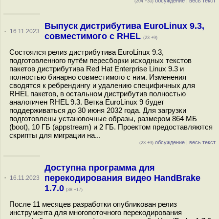
обсуждение
|
весь текст
(204 +30)
Выпуск дистрибутива EuroLinux 9.3,
·
16.11.2023
совместимого с RHEL
(23 +9)
Состоялся релиз дистрибутива EuroLinux 9.3,
подготовленного путём пересборки исходных текстов
пакетов дистрибутива Red Hat Enterprise Linux 9.3 и
полностью бинарно совместимого с ним. Изменения
сводятся к ребрендингу и удалению специфичных для
RHEL пакетов, в остальном дистрибутив полностью
аналогичен RHEL 9.3. Ветка EuroLinux 9 будет
поддерживаться до 30 июня 2032 года. Для загрузки
подготовлены установочные образы, размером 864 МБ
(boot), 10 ГБ (appstream) и 2 ГБ. Проектом предоставляются
скрипты для миграции на...
обсуждение
|
весь текст
(23 +9)
Доступна программа для
перекодирования видео HandBrake
·
16.11.2023
1.7.0
(38 +17)
После 11 месяцев разработки опубликован релиз
инструмента для многопоточного перекодирования