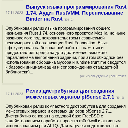
Выпуск языка программирования Rust
1.74. Аудит RustVMM. Переписывание
·
17.11.2023
Binder на Rust
(205 –2)
Опубликован релиз языка программирования общего
назначения Rust 1.74, основанного проектом Mozilla, но ныне
развиваемого под покровительством независимой
некоммерческой организации Rust Foundation. Язык
сфокусирован на безопасной работе с памятью и
предоставляет средства для достижения высокого
параллелизма выполнения заданий, при этом обходясь без
использования сборщика мусора и runtime (runtime сводится
к базовой инициализации и сопровождению стандартной
библиотеки)...
обсуждение
|
весь текст
(205 –2)
Релиз дистрибутива для создания
·
17.11.2023
межсетевых экранов pfSense 2.7.1
(39 –5)
Опубликован релиз компактного дистрибутива для создания
межсетевых экранов и сетевых шлюзов pfSense 2.7.1.
Дистрибутив основан на кодовой базе FreeBSD с
задействованием наработок проекта m0n0wall и активным
использованием pf и ALTQ. Для загрузки подготовлен iso-