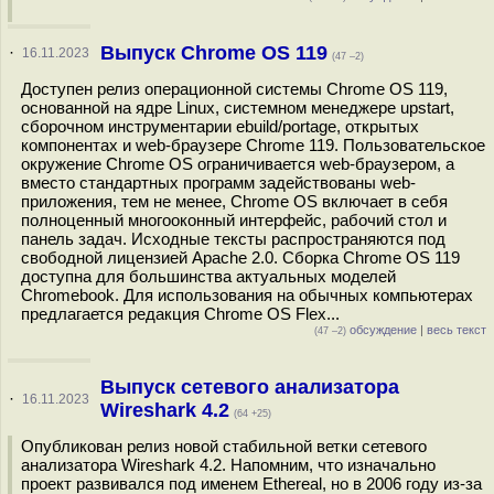
Выпуск Chrome OS 119
·
16.11.2023
(47 –2)
Доступен релиз операционной системы Chrome OS 119,
основанной на ядре Linux, системном менеджере upstart,
сборочном инструментарии ebuild/portage, открытых
компонентах и web-браузере Chrome 119. Пользовательское
окружение Chrome OS ограничивается web-браузером, а
вместо стандартных программ задействованы web-
приложения, тем не менее, Chrome OS включает в себя
полноценный многооконный интерфейс, рабочий стол и
панель задач. Исходные тексты распространяются под
свободной лицензией Apache 2.0. Сборка Chrome OS 119
доступна для большинства актуальных моделей
Chromebook. Для использования на обычных компьютерах
предлагается редакция Chrome OS Flex...
обсуждение
|
весь текст
(47 –2)
Выпуск сетевого анализатора
·
16.11.2023
Wireshark 4.2
(64 +25)
Опубликован релиз новой стабильной ветки сетевого
анализатора Wireshark 4.2. Напомним, что изначально
проект развивался под именем Ethereal, но в 2006 году из-за