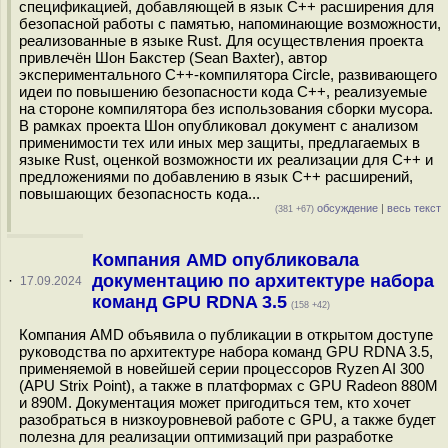
спецификацией, добавляющей в язык C++ расширения для
безопасной работы с памятью, напоминающие возможности,
реализованные в языке Rust. Для осуществления проекта
привлечён Шон Бакстер (Sean Baxter), автор
экспериментального C++-компилятора Circle, развивающего
идеи по повышению безопасности кода C++, реализуемые
на стороне компилятора без использования сборки мусора.
В рамках проекта Шон опубликовал документ с анализом
применимости тех или иных мер защиты, предлагаемых в
языке Rust, оценкой возможности их реализации для C++ и
предложениями по добавлению в язык C++ расширений,
повышающих безопасность кода...
обсуждение
|
весь текст
(381 +67)
Компания AMD опубликовала
документацию по архитектуре набора
·
17.09.2024
команд GPU RDNA 3.5
(158 +42)
Компания AMD объявила о публикации в открытом доступе
руководства по архитектуре набора команд GPU RDNA 3.5,
применяемой в новейшей серии процессоров Ryzen AI 300
(APU Strix Point), а также в платформах с GPU Radeon 880M
и 890M. Документация может пригодиться тем, кто хочет
разобраться в низкоуровневой работе с GPU, а также будет
полезна для реализации оптимизаций при разработке