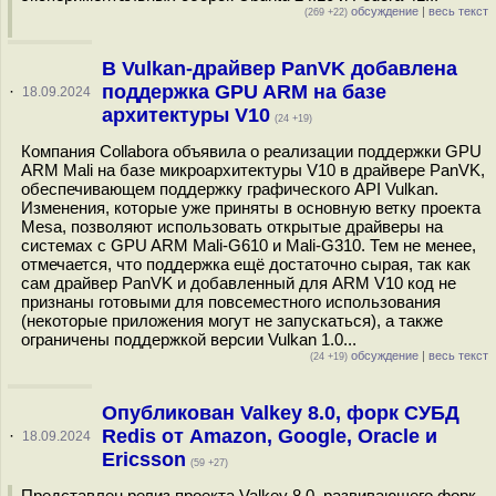
обсуждение
|
весь текст
(269 +22)
В Vulkan-драйвер PanVK добавлена
поддержка GPU ARM на базе
·
18.09.2024
архитектуры V10
(24 +19)
Компания Collabora объявила о реализации поддержки GPU
ARM Mali на базе микроархитектуры V10 в драйвере PanVK,
обеспечивающем поддержку графического API Vulkan.
Изменения, которые уже приняты в основную ветку проекта
Mesa, позволяют использовать открытые драйверы на
системах с GPU ARM Mali-G610 и Mali-G310. Тем не менее,
отмечается, что поддержка ещё достаточно сырая, так как
сам драйвер PanVK и добавленный для ARM V10 код не
признаны готовыми для повсеместного использования
(некоторые приложения могут не запускаться), а также
ограничены поддержкой версии Vulkan 1.0...
обсуждение
|
весь текст
(24 +19)
Опубликован Valkey 8.0, форк СУБД
Redis от Amazon, Google, Oracle и
·
18.09.2024
Ericsson
(59 +27)
Представлен релиз проекта Valkey 8.0, развивающего форк