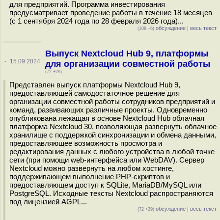
для предприятий. Программа инвестирования
предусматривает проведение работы в течение 18 месяцев
(c 1 сентября 2024 года по 28 февраля 2026 года)...
обсуждение
|
весь текст
(108 +6)
Выпуск Nextcloud Hub 9, платформы
·
15.09.2024
для организации совместной работы
(72 +29)
Представлен выпуск платформы Nextcloud Hub 9,
предоставляющей самодостаточное решение для
организации совместной работы сотрудников предприятий и
команд, развивающих различные проекты. Одновременно
опубликована лежащая в основе Nextcloud Hub облачная
платформа Nextcloud 30, позволяющая развернуть облачное
хранилище с поддержкой синхронизации и обмена данными,
предоставляющее возможность просмотра и
редактирования данных с любого устройства в любой точке
сети (при помощи web-интерфейса или WebDAV). Сервер
Nextcloud можно развернуть на любом хостинге,
поддерживающем выполнение PHP-скриптов и
предоставляющем доступ к SQLite, MariaDB/MySQL или
PostgreSQL. Исходные тексты Nextcloud распространяются
под лицензией AGPL...
обсуждение
|
весь текст
(72 +29)