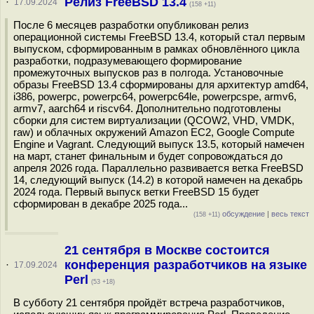
Релиз FreeBSD 13.4
·
17.09.2024
(158 +11)
После 6 месяцев разработки опубликован релиз
операционной системы FreeBSD 13.4, который стал первым
выпуском, сформированным в рамках обновлённого цикла
разработки, подразумевающего формирование
промежуточных выпусков раз в полгода. Установочные
образы FreeBSD 13.4 сформированы для архитектур amd64,
i386, powerpc, powerpc64, powerpc64le, powerpcspe, armv6,
armv7, aarch64 и riscv64. Дополнительно подготовлены
сборки для систем виртуализации (QCOW2, VHD, VMDK,
raw) и облачных окружений Amazon EC2, Google Compute
Engine и Vagrant. Следующий выпуск 13.5, который намечен
на март, станет финальным и будет сопровождаться до
апреля 2026 года. Параллельно развивается ветка FreeBSD
14, следующий выпуск (14.2) в которой намечен на декабрь
2024 года. Первый выпуск ветки FreeBSD 15 будет
сформирован в декабре 2025 года...
обсуждение
|
весь текст
(158 +11)
21 сентября в Москве состоится
конференция разработчиков на языке
·
17.09.2024
Perl
(53 +18)
В субботу 21 сентября пройдёт встреча разработчиков,