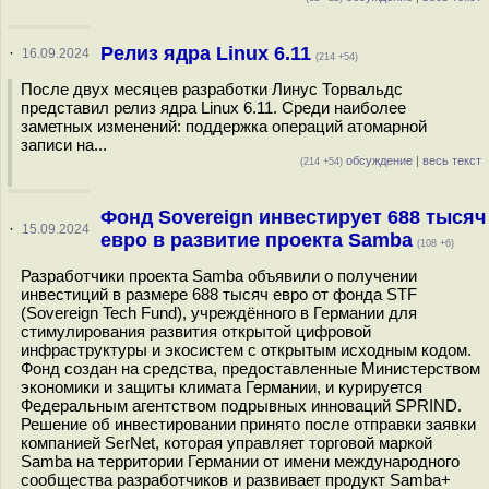
Релиз ядра Linux 6.11
·
16.09.2024
(214 +54)
После двух месяцев разработки Линус Торвальдс
представил релиз ядра Linux 6.11. Среди наиболее
заметных изменений: поддержка операций атомарной
записи на...
обсуждение
|
весь текст
(214 +54)
Фонд Sovereign инвестирует 688 тысяч
·
15.09.2024
евро в развитие проекта Samba
(108 +6)
Разработчики проекта Samba объявили о получении
инвестиций в размере 688 тысяч евро от фонда STF
(Sovereign Tech Fund), учреждённого в Германии для
стимулирования развития открытой цифровой
инфраструктуры и экосистем с открытым исходным кодом.
Фонд создан на средства, предоставленные Министерством
экономики и защиты климата Германии, и курируется
Федеральным агентством подрывных инноваций SPRIND.
Решение об инвестировании принято после отправки заявки
компанией SerNet, которая управляет торговой маркой
Samba на территории Германии от имени международного
сообщества разработчиков и развивает продукт Samba+