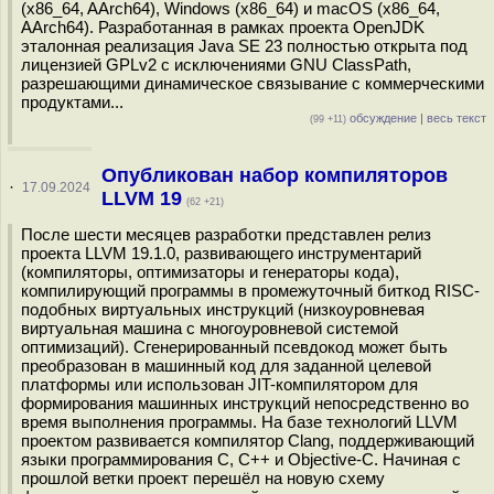
(x86_64, AArch64), Windows (x86_64) и macOS (x86_64,
AArch64). Разработанная в рамках проекта OpenJDK
эталонная реализация Java SE 23 полностью открыта под
лицензией GPLv2 с исключениями GNU ClassPath,
разрешающими динамическое связывание с коммерческими
продуктами...
обсуждение
|
весь текст
(99 +11)
Опубликован набор компиляторов
·
17.09.2024
LLVM 19
(62 +21)
После шести месяцев разработки представлен релиз
проекта LLVM 19.1.0, развивающего инструментарий
(компиляторы, оптимизаторы и генераторы кода),
компилирующий программы в промежуточный биткод RISC-
подобных виртуальных инструкций (низкоуровневая
виртуальная машина с многоуровневой системой
оптимизаций). Сгенерированный псевдокод может быть
преобразован в машинный код для заданной целевой
платформы или использован JIT-компилятором для
формирования машинных инструкций непосредственно во
время выполнения программы. На базе технологий LLVM
проектом развивается компилятор Clang, поддерживающий
языки программирования C, C++ и Objective-C. Начиная с
прошлой ветки проект перешёл на новую схему