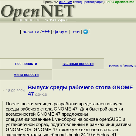
Профиль:
Аноним
(
вход
|
регистрация
)
неRU
opennet.me
[
новости
/
+++
|
форум
|
теги
|
]
все новости
главные новости
раскрыть
/
свернут
мини-новости
Выпуск среды рабочего стола GNOME
·
18.09.2024
47
(269 +22)
После шести месяцев разработки представлен выпуск
среды рабочего стола GNOME 47. Для быстрой оценки
возможностей GNOME 47 предложены
специализированные Live-сборки на основе openSUSE и
установочной образ, подготовленный в рамках инициативы
GNOME OS. GNOME 47 также уже включён в состав
экспериментальных сборок Ubuntu 24.10 и Fedora 41...