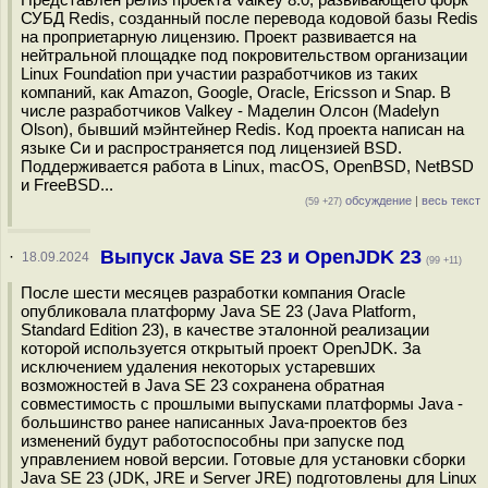
СУБД Redis, созданный после перевода кодовой базы Redis
на проприетарную лицензию. Проект развивается на
нейтральной площадке под покровительством организации
Linux Foundation при участии разработчиков из таких
компаний, как Amazon, Google, Oracle, Ericsson и Snap. В
числе разработчиков Valkey - Маделин Олсон (Madelyn
Olson), бывший мэйнтейнер Redis. Код проекта написан на
языке Си и распространяется под лицензией BSD.
Поддерживается работа в Linux, macOS, OpenBSD, NetBSD
и FreeBSD...
обсуждение
|
весь текст
(59 +27)
Выпуск Java SE 23 и OpenJDK 23
·
18.09.2024
(99 +11)
После шести месяцев разработки компания Oracle
опубликовала платформу Java SE 23 (Java Platform,
Standard Edition 23), в качестве эталонной реализации
которой используется открытый проект OpenJDK. За
исключением удаления некоторых устаревших
возможностей в Java SE 23 сохранена обратная
совместимость с прошлыми выпусками платформы Java -
большинство ранее написанных Java-проектов без
изменений будут работоспособны при запуске под
управлением новой версии. Готовые для установки сборки
Java SE 23 (JDK, JRE и Server JRE) подготовлены для Linux