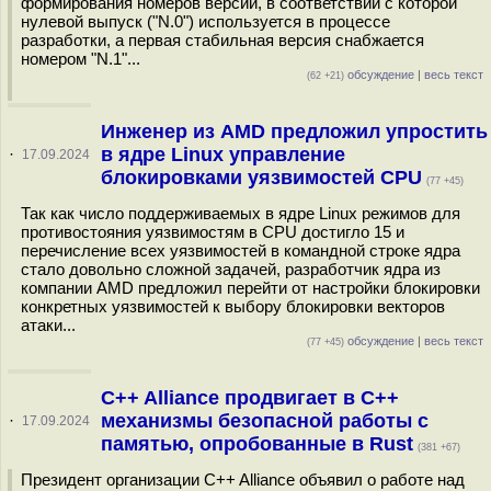
формирования номеров версий, в соответствии с которой
нулевой выпуск ("N.0") используется в процессе
разработки, а первая стабильная версия снабжается
номером "N.1"...
обсуждение
|
весь текст
(62 +21)
Инженер из AMD предложил упростить
в ядре Linux управление
·
17.09.2024
блокировками уязвимостей CPU
(77 +45)
Так как число поддерживаемых в ядре Linux режимов для
противостояния уязвимостям в CPU достигло 15 и
перечисление всех уязвимостей в командной строке ядра
стало довольно сложной задачей, разработчик ядра из
компании AMD предложил перейти от настройки блокировки
конкретных уязвимостей к выбору блокировки векторов
атаки...
обсуждение
|
весь текст
(77 +45)
C++ Alliance продвигает в C++
механизмы безопасной работы с
·
17.09.2024
памятью, опробованные в Rust
(381 +67)
Президент организации C++ Alliance объявил о работе над