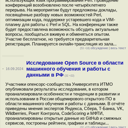
использующих язык программирования Perl. Проведение
конференций возобновлено после четырёхлетнего
перерыва. На мероприятии будут предложены доклады,
посвящённые разбору новых возможностей Perl,
оптимизации кода, поддержке устаревшего кода и VIM-
плагину для работы с Perl и SQL. На конференции также
будет предоставлена возможность обсудить актуальные
вопросы, пообщаться вживую и обменяться опытом.
Участие бесплатное, но требуется предварительная
регистрация. Планируется онлайн-трансляция из зала...
обсуждение
|
весь текст
(53 +18)
Исследование Open Source в области
машинного обучения и работы с
·
16.09.2024
данными в РФ
(32 +22)
Участники опенсорс-сообщества Университета ИТМО
опубликовали результаты исследования, в котором
проанализировали особенности и тенденции в развитии и
использовании в России общемирового открытого ПО в
области машинного обучения и работы с данными. В отчёте
приведены мнения экспертов Яндекса, Сбера, Т-Банка, VK,
Wildberries, Рокет Контрола, CodeScoring и МФТИ,
проанализированы открытые данные из GitHub и смежных
сервисов, построены рейтинги, графики и таблицы...
обсуждение
|
весь текст
(32 +22)