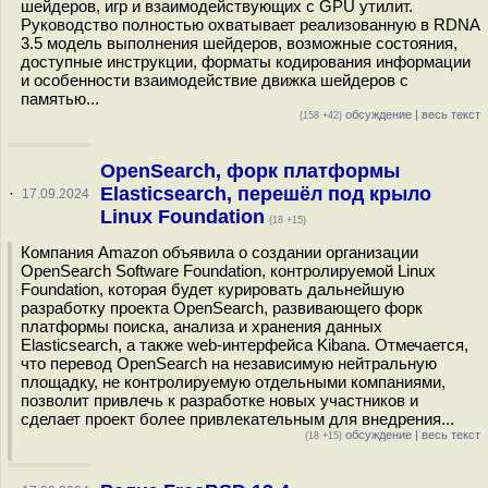
шейдеров, игр и взаимодействующих с GPU утилит.
Руководство полностью охватывает реализованную в RDNA
3.5 модель выполнения шейдеров, возможные состояния,
доступные инструкции, форматы кодирования информации
и особенности взаимодействие движка шейдеров с
памятью...
обсуждение
|
весь текст
(158 +42)
OpenSearch, форк платформы
Elasticsearch, перешёл под крыло
·
17.09.2024
Linux Foundation
(18 +15)
Компания Amazon объявила о создании организации
OpenSearch Software Foundation, контролируемой Linux
Foundation, которая будет курировать дальнейшую
разработку проекта OpenSearch, развивающего форк
платформы поиска, анализа и хранения данных
Elasticsearch, а также web-интерфейса Kibana. Отмечается,
что перевод OpenSearch на независимую нейтральную
площадку, не контролируемую отдельными компаниями,
позволит привлечь к разработке новых участников и
сделает проект более привлекательным для внедрения...
обсуждение
|
весь текст
(18 +15)