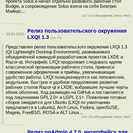
проекта Solus и начал отдельно развивать рабочий стол
Budgie, а сопровождение Solus взяла на себя Беатрис
Майерс...
обсуждение
|
весь текст
(112 +12)
Релиз пользовательского окружения
·
15.04.2023
LXQt 1.3
(154 +31)
Представлен релиз пользовательского окружения LXQt 1.3
(Qt Lightweight Desktop Environment), развиваемого
объединённой командой разработчиков проектов LXDE и
Razor-qt. Интерфейс LXQt продолжает следовать идеям
классической организации рабочего стола, привнося
современное оформление и приёмы, увеличивающие
удобство работы. LXQt позиционируется как легковесное,
модульное, быстрое и удобное продолжение развития
рабочих столов Razor-qt и LXDE, вобравшее лучшие черты
обеих оболочек. Код размещён на GitHub и поставляется
под лицензиями GPL 2.0+ и LGPL 2.1+. Появление готовых
сборок ожидается для Ubuntu (LXQt по умолчанию
предлагается в Lubuntu), Arch Linux, Fedora, openSUSE,
Mageia, FreeBSD, ROSA и ALT Linux...
обсуждение
|
весь текст
(154 +31)
Релиз pgAdmin 4 7.0, интерфейса для