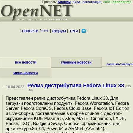
Профиль:
Аноним
(
вход
|
регистрация
)
неRU
opennet.me
[
новости
/
+++
|
форум
|
теги
|
]
все новости
главные новости
раскрыть
/
свернут
мини-новости
Релиз дистрибутива Fedora Linux 38
·
18.04.2023
(215
+18)
Представлен релиз дистрибутива Fedora Linux 38. Для
загрузки подготовлены продукты Fedora Workstation, Fedora
Server, Fedora CoreOS, Fedora Cloud Base, Fedora IoT Edition
и Live-сборки, поставляемые в форме спинов c десктоп-
окружениями KDE Plasma 5, Xfce, MATE, Cinnamon, LXDE,
Phosh, LXQt, Budgie и Sway. Сборки сформированы для
архитектур x86_64, Power64 и ARM64 (AArch64).