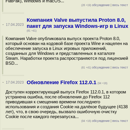
FlatPak), Windows и macOS...
обсуждение
|
весь текст
(26 +19)
Компания Valve выпустила Proton 8.0,
·
17.04.2023
пакет для запуска Windows-игр в Linux
(81 +41)
Компания Valve опубликовала выпуск проекта Proton 8.0,
который основан на кодовой базе проекта Wine и нацелен на
обеспечение запуска в Linux игровых приложений,
созданных для Windows и представленных в каталоге
Steam. Наработки проекта распространяются под лицензией
BSD...
обсуждение
|
весь текст
(81 +41)
Обновление Firefox 112.0.1
·
17.04.2023
(94 +16)
Доступен корректирующий выпуск Firefox 112.0.1, в котором
устранена ошибка, после обновления до Firefox 112
приводившая к смещению времени последнего
использования и создания Cookie на далёкое будущее (4138
лет), что, в свою очередь, вызвало ошибочную очистку
Cookie после каждого перезапуска...
обсуждение
|
весь текст
(94 +16)