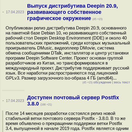
Выпуск дистрибутива Deepin 20.9,
развивающего собственное
·
17.04.2023
графическое окружение
(45 +15)
Опубликован релиз дистрибутива Deepin 20.9, основанного
на пакетной базе Debian 10, но развивающего собственный
рабочий стол Deepin Desktop Environment (DDE) и около 40
пользовательских приложений, среди которых музыкальный
проигрыватель DMusic, видеоплеер DMovie, система
обмена сообщениями DTalk, инсталлятор и центр установки
программ Deepin Software Center. Проект основан группой
разработчиков из Китая, но трансформировался в
международный проект. Дистрибутив поддерживает русский
язык. Все наработки распространяются под лицензией
GPLv3. Размер загрузочного iso-образа 4 ГБ (amd64)...
обсуждение
|
весь текст
(45 +15)
Доступен почтовый сервер Postfix
·
17.04.2023
3.8.0
(166 +21)
После 14 месяцев разработки состоялся релиз новой
стабильной ветки почтового сервера Postfix - 3.8.0. В то же
время объявлено о прекращении поддержки ветки Postfix
3.4, выпущенной в начале 2019 года. Postfix является одним