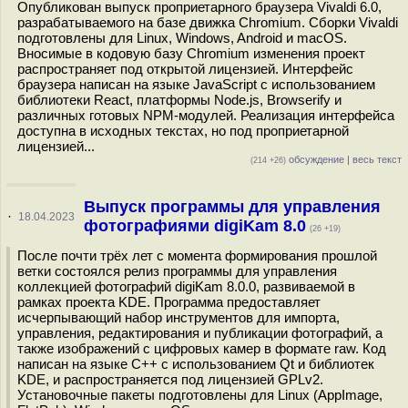
Опубликован выпуск проприетарного браузера Vivaldi 6.0,
разрабатываемого на базе движка Chromium. Сборки Vivaldi
подготовлены для Linux, Windows, Android и macOS.
Вносимые в кодовую базу Chromium изменения проект
распространяет под открытой лицензией. Интерфейс
браузера написан на языке JavaScript с использованием
библиотеки React, платформы Node.js, Browserify и
различных готовых NPM-модулей. Реализация интерфейса
доступна в исходных текстах, но под проприетарной
лицензией...
обсуждение
|
весь текст
(214 +26)
Выпуск программы для управления
·
18.04.2023
фотографиями digiKam 8.0
(26 +19)
После почти трёх лет с момента формирования прошлой
ветки состоялся релиз программы для управления
коллекцией фотографий digiKam 8.0.0, развиваемой в
рамках проекта KDE. Программа предоставляет
исчерпывающий набор инструментов для импорта,
управления, редактирования и публикации фотографий, а
также изображений с цифровых камер в формате raw. Код
написан на языке C++ с использованием Qt и библиотек
KDE, и распространяется под лицензией GPLv2.
Установочные пакеты подготовлены для Linux (AppImage,