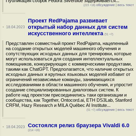
Публикация сборок Fedora Silverblue задерживается...
обсуждение
|
весь текст
(215 +18)
Проект RedPajama развивает
открытый набор данных для систем
·
18.04.2023
искусственного интеллекта
(51 +7)
Представлен совместный проект RedPajama, нацеленный
на создание открытых моделей машинного обучения и
сопутствующих исходных данных для тренировки, которые
могут использоваться для создания интеллектуальных
помощников, конкурирующих c коммерческими продуктами,
такими как ChatGPT. Предполагается, что наличие открытых
исходных данных и крупных языковых моделей избавит от
ограничений независимые команды, занимающихся
исследованиями в области машинного обучения, и упростит
создание специализированных диалоговых систем. К
работе над проектом присоединились таки организации и
сообщества, как Together, Ontocord.ai, ETH DS3Lab, Stanford
CRFM, Hazy Research и MILA Québec AI Institute...
обсуждение
|
весь текст
(51 +7)
Состоялся релиз браузера Vivaldi 6.0
·
18.04.2023
(214 +26)