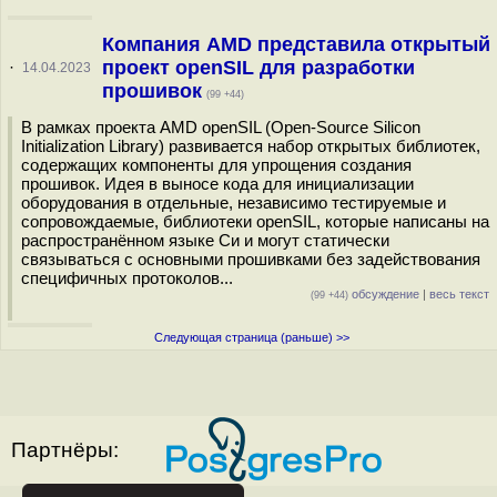
Компания AMD представила открытый
проект openSIL для разработки
·
14.04.2023
прошивок
(99 +44)
В рамках проекта AMD openSIL (Open-Source Silicon
Initialization Library) развивается набор открытых библиотек,
содержащих компоненты для упрощения создания
прошивок. Идея в выносе кода для инициализации
оборудования в отдельные, независимо тестируемые и
сопровождаемые, библиотеки openSIL, которые написаны на
распространённом языке Си и могут статически
связываться с основными прошивками без задействования
специфичных протоколов...
обсуждение
|
весь текст
(99 +44)
Следующая страница (раньше) >>
Партнёры: