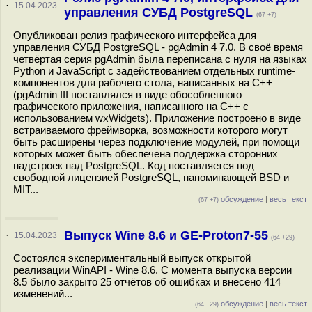
·
15.04.2023
управления СУБД PostgreSQL
(67 +7)
Опубликован релиз графического интерфейса для
управления СУБД PostgreSQL - pgAdmin 4 7.0. В своё время
четвёртая серия pgAdmin была переписана с нуля на языках
Python и JavaScript с задействованием отдельных runtime-
компонентов для рабочего стола, написанных на C++
(pgAdmin III поставлялся в виде обособленного
графического приложения, написанного на C++ с
использованием wxWidgets). Приложение построено в виде
встраиваемого фреймворка, возможности которого могут
быть расширены через подключение модулей, при помощи
которых может быть обеспечена поддержка сторонних
надстроек над PostgreSQL. Код поставляется под
свободной лицензией PostgreSQL, напоминающей BSD и
MIT...
обсуждение
|
весь текст
(67 +7)
Выпуск Wine 8.6 и GE-Proton7-55
·
15.04.2023
(64 +29)
Состоялся экспериментальный выпуск открытой
реализации WinAPI - Wine 8.6. С момента выпуска версии
8.5 было закрыто 25 отчётов об ошибках и внесено 414
изменений...
обсуждение
|
весь текст
(64 +29)