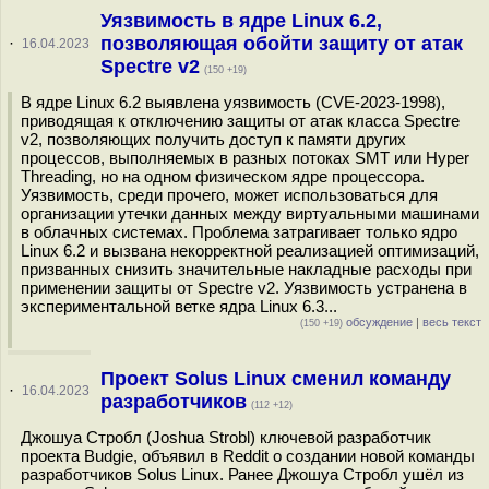
Уязвимость в ядре Linux 6.2,
позволяющая обойти защиту от атак
·
16.04.2023
Spectre v2
(150 +19)
В ядре Linux 6.2 выявлена уязвимость (CVE-2023-1998),
приводящая к отключению защиты от атак класса Spectre
v2, позволяющих получить доступ к памяти других
процессов, выполняемых в разных потоках SMT или Hyper
Threading, но на одном физическом ядре процессора.
Уязвимость, среди прочего, может использоваться для
организации утечки данных между виртуальными машинами
в облачных системах. Проблема затрагивает только ядро
Linux 6.2 и вызвана некорректной реализацией оптимизаций,
призванных снизить значительные накладные расходы при
применении защиты от Spectre v2. Уязвимость устранена в
экспериментальной ветке ядра Linux 6.3...
обсуждение
|
весь текст
(150 +19)
Проект Solus Linux сменил команду
·
16.04.2023
разработчиков
(112 +12)
Джошуа Стробл (Joshua Strobl) ключевой разработчик
проекта Budgie, объявил в Reddit о создании новой команды
разработчиков Solus Linux. Ранее Джошуа Стробл ушёл из