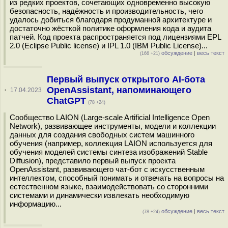
из редких проектов, сочетающих одновременно высокую
безопасность, надёжность и производительность, чего
удалось добиться благодаря продуманной архитектуре и
достаточно жёсткой политике оформления кода и аудита
патчей. Код проекта распространяется под лицензиями EPL
2.0 (Eclipse Public license) и IPL 1.0 (IBM Public License)...
обсуждение
|
весь текст
(166 +21)
Первый выпуск открытого AI-бота
OpenAssistant, напоминающего
·
17.04.2023
ChatGPT
(78 +24)
Сообщество LAION (Large-scale Artificial Intelligence Open
Network), развивающее инструменты, модели и коллекции
данных для создания свободных систем машинного
обучения (например, коллекция LAION используется для
обучения моделей системы синтеза изображений Stable
Diffusion), представило первый выпуск проекта
OpenAssistant, развивающего чат-бот с искусственным
интеллектом, способный понимать и отвечать на вопросы на
естественном языке, взаимодействовать со сторонними
системами и динамически извлекать необходимую
информацию...
обсуждение
|
весь текст
(78 +24)