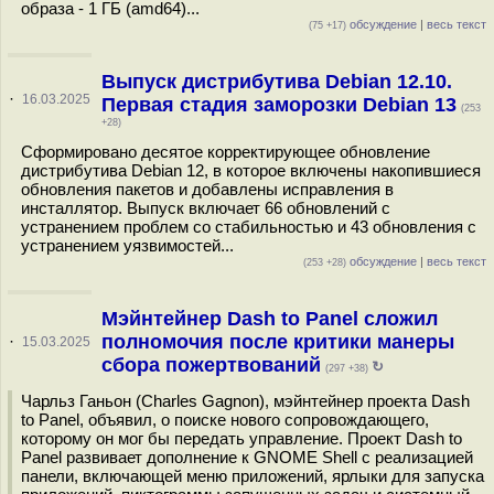
образа - 1 ГБ (amd64)...
обсуждение
|
весь текст
(75 +17)
Выпуск дистрибутива Debian 12.10.
·
16.03.2025
Первая стадия заморозки Debian 13
(253
+28)
Сформировано десятое корректирующее обновление
дистрибутива Debian 12, в которое включены накопившиеся
обновления пакетов и добавлены исправления в
инсталлятор. Выпуск включает 66 обновлений с
устранением проблем со стабильностью и 43 обновления с
устранением уязвимостей...
обсуждение
|
весь текст
(253 +28)
Мэйнтейнер Dash to Panel сложил
полномочия после критики манеры
·
15.03.2025
сбора пожертвований
↻
(297 +38)
Чарльз Ганьон (Charles Gagnon), мэйнтейнер проекта Dash
to Panel, объявил, о поиске нового сопровождающего,
которому он мог бы передать управление. Проект Dash to
Panel развивает дополнение к GNOME Shell с реализацией
панели, включающей меню приложений, ярлыки для запуска