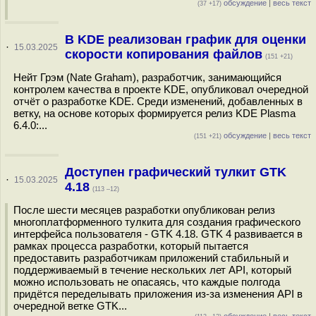
обсуждение
|
весь текст
(37 +17)
В KDE реализован график для оценки
·
15.03.2025
скорости копирования файлов
(151 +21)
Нейт Грэм (Nate Graham), разработчик, занимающийся
контролем качества в проекте KDE, опубликовал очередной
отчёт о разработке KDE. Среди изменений, добавленных в
ветку, на основе которых формируется релиз KDE Plasma
6.4.0:...
обсуждение
|
весь текст
(151 +21)
Доступен графический тулкит GTK
·
15.03.2025
4.18
(113 –12)
После шести месяцев разработки опубликован релиз
многоплатформенного тулкита для создания графического
интерфейса пользователя - GTK 4.18. GTK 4 развивается в
рамках процесса разработки, который пытается
предоставить разработчикам приложений стабильный и
поддерживаемый в течение нескольких лет API, который
можно использовать не опасаясь, что каждые полгода
придётся переделывать приложения из-за изменения API в
очередной ветке GTK...