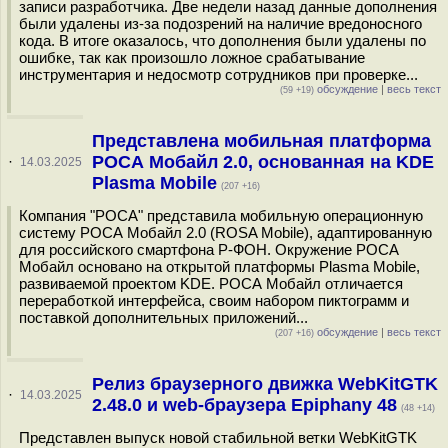
записи разработчика. Две недели назад данные дополнения
были удалены из-за подозрений на наличие вредоносного
кода. В итоге оказалось, что дополнения были удалены по
ошибке, так как произошло ложное срабатывание
инструментария и недосмотр сотрудников при проверке...
обсуждение
|
весь текст
(59 +19)
Представлена мобильная платформа
РОСА Мобайл 2.0, основанная на KDE
·
14.03.2025
Plasma Mobile
(207 +16)
Компания "РОСА" представила мобильную операционную
систему РОСА Мобайл 2.0 (ROSA Mobile), адаптированную
для российского смартфона Р-ФОН. Окружение РОСА
Мобайл основано на открытой платформы Plasma Mobile,
развиваемой проектом KDE. РОСА Мобайл отличается
переработкой интерфейса, своим набором пиктограмм и
поставкой дополнительных приложений...
обсуждение
|
весь текст
(207 +16)
Релиз браузерного движка WebKitGTK
·
14.03.2025
2.48.0 и web-браузера Epiphany 48
(48 +14)
Представлен выпуск новой стабильной ветки WebKitGTK