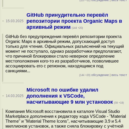
обсуждение
|
весь текст
(113 –12)
GitHub принудительно перевёл
репозитории проекта Organic Maps в
·
15.03.2025
архивный режим
(144 +20)
GitHub без предупреждения перевёл репозитории проекта
Organic Maps в архивный режим, допускающий доступ
только для чтения. Официальных разъяснений на текущий
момент не поступало, однако разработчики предполагают,
что причиной блокировки стало неверное определение
местоположения кого-то из разработчиков, позволившее
ассоциировать его с регионом, находящимся под
санкциями...
обсуждение
|
весь текст
(144 +20)
Microsoft по ошибке удалил
дополнения к VSCode,
·
14.03.2025
насчитывающие 9 млн установок
(59 +19)
Компания Microsoft восстановила в каталоге Visual Studio
Marketplace дополнения к редактору кода VSCode - "Material
Theme" и "Material Theme Icons", насчитывающие 3.9 и 5.4
миллионов установок, а также сняла блокировку с учётной