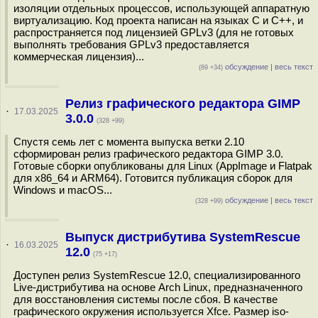
изоляции отдельных процессов, использующей аппаратную
виртуализацию. Код проекта написан на языках C и С++, и
распространяется под лицензией GPLv3 (для не готовых
выполнять требования GPLv3 предоставляется
коммерческая лицензия)...
обсуждение
|
весь текст
(89 +34)
Релиз графического редактора GIMP
·
17.03.2025
3.0.0
(328 +99)
Спустя семь лет с момента выпуска ветки 2.10
сформирован релиз графического редактора GIMP 3.0.
Готовые сборки опубликованы для Linux (AppImage и Flatpak
для x86_64 и ARM64). Готовится публикация сборок для
Windows и macOS...
обсуждение
|
весь текст
(328 +99)
Выпуск дистрибутива SystemRescue
·
16.03.2025
12.0
(75 +17)
Доступен релиз SystemRescue 12.0, специализированного
Live-дистрибутива на основе Arch Linux, предназначенного
для восстановления системы после сбоя. В качестве
графического окружения используется Xfce. Размер iso-