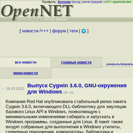
Профиль:
Аноним
(
вход
|
регистрация
)
неRU
opennet.me
[
новости
/
+++
|
форум
|
теги
|
]
все новости
главные новости
раскрыть
/
свернут
мини-новости
Выпуск Cygwin 3.6.0, GNU-окружения
·
18.03.2025
для Windows
(58 +20)
Компания Red Hat опубликовала стабильный релиз пакета
Cygwin 3.6.0, включающего DLL-библиотеку для эмуляции
базового Linux API в Windows, позволяющую с
минимальными изменениями собирать и запускать в
Windows программы, созданные для Linux. В пакет также
входят собранные для выполнения в Windows утилиты,
серверные приложения, компиляторы, библиотеки и