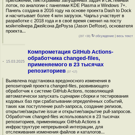
приложений, пиктограммы запущенных задач и системный
лоток, по аналогии с панелями KDE Plasma и Windows 7+.
Панель создана в 2016 году на основе проекта Dash to Dock
и насчитывает более 4 млн загрузок. Чарльз участвует в
разработке с 2018 года и в своё время сменил на посту
мэйнтейнера Джейсона ДеРоуза (Jason DeRose), основателя
проекта...
↻
обсуждение
|
весь текст
(297 +38)
Компрометация GitHub Actions-
обработчика changed-files,
·
15.03.2025
применяемого в 23 тысячах
репозиториев
(37 +17)
Выявлена подстановка вредоносного изменения в
репозиторий проекта changed-files, развивающего
обработчик к системе GitHub Actions, позволяющей
автоматически запускать сценарии сборки и тестирования
кодовых баз при срабатывании определённых событий,
таких как поступление push-запроса, создание релизов,
открытие/закрытие issue и открытие/закрытие pull-запросов.
Обработчик changed-files использовался в 23 тысячах
репозиториев, применяющих GitHub Actions в
инфраструктуре непрерывной интеграции, для
отслеживания изменения файлов и каталогов...