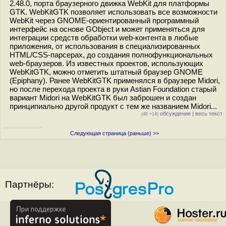
2.48.0, порта браузерного движка WebKit для платформы
GTK. WebKitGTK позволяет использовать все возможности
WebKit через GNOME-ориентированный программный
интерфейс на основе GObject и может применяться для
интеграции средств обработки web-контента в любые
приложения, от использования в специализированных
HTML/CSS-парсерах, до создания полнофункциональных
web-браузеров. Из известных проектов, использующих
WebKitGTK, можно отметить штатный браузер GNOME
(Epiphany). Ранее WebKitGTK применялся в браузере Midori,
но после перехода проекта в руки Astian Foundation старый
вариант Midori на WebKitGTK был заброшен и создан
принципиально другой продукт с тем же названием Midori...
обсуждение
|
весь текст
(48 +14)
Следующая страница (раньше) >>
Партнёры: