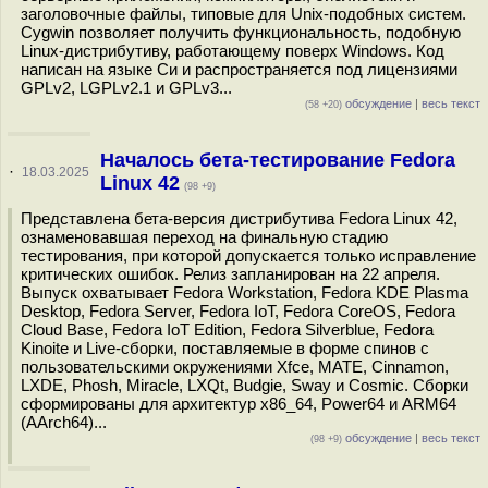
заголовочные файлы, типовые для Unix-подобных систем.
Cygwin позволяет получить функциональность, подобную
Linux-дистрибутиву, работающему поверх Windows. Код
написан на языке Си и распространяется под лицензиями
GPLv2, LGPLv2.1 и GPLv3...
обсуждение
|
весь текст
(58 +20)
Началось бета-тестирование Fedora
·
18.03.2025
Linux 42
(98 +9)
Представлена бета-версия дистрибутива Fedora Linux 42,
ознаменовавшая переход на финальную стадию
тестирования, при которой допускается только исправление
критических ошибок. Релиз запланирован на 22 апреля.
Выпуск охватывает Fedora Workstation, Fedora KDE Plasma
Desktop, Fedora Server, Fedora IoT, Fedora CoreOS, Fedora
Cloud Base, Fedora IoT Edition, Fedora Silverblue, Fedora
Kinoite и Live-сборки, поставляемые в форме спинов c
пользовательскими окружениями Xfce, MATE, Cinnamon,
LXDE, Phosh, Miracle, LXQt, Budgie, Sway и Cosmic. Сборки
сформированы для архитектур x86_64, Power64 и ARM64
(AArch64)...
обсуждение
|
весь текст
(98 +9)