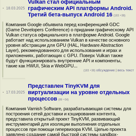
Vulkan стал официальным
графическим API платформы Android.
·
18.03.2025
Третий бета-выпуск Android 16
(183 +38)
Компания Google объявила перед конференцией GDC
(Game Developers Conference) о придании графическому API
Vulkan статуса официального в платформе Android. Google
работает над использованием Vulkan в качестве основного
уровня абстракции для GPU (HAL, Hardware Abstraction
Layer), рекомендованного для использования и играх и
приложениях, работающих с GPU. Поверх Vulkan также
будут функционировать внутренние API и компоненты,
такие как HWUI, Skia и WebGPU...
обсуждение
|
весь текст
(183 +38)
Представлен TinyKVM для
виртуализации на уровне отдельных
·
17.03.2025
процессов
(89 +34)
Компания Varnish Software, разрабатывающая системы для
построения сетей доставки и кэширования контента,
представила открытый проект TinyKVM, развивающий
инструментарий для изоляции выполнения отдельных
процессов при помощи гипервизора KVM. Целью проекта
заявлено создание самой быстрой системы sandbox-