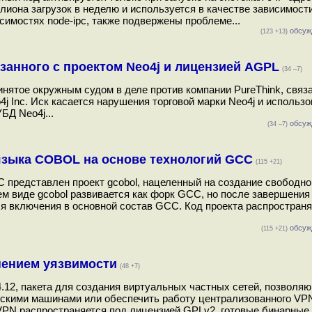
лиона загрузок в неделю и используется в качестве зависимости
исимостях node-ipc, также подвержены проблеме...
обсуж
(123 +13)
язанного с проектом Neo4j и лицензией AGPL
(34 –7)
нятое окружным судом в деле против компании PureThink, связ
 Inc. Иск касается нарушения торговой марки Neo4j и использ
БД Neo4j...
обсуж
(34 –7)
 языка COBOL на основе технологий GCC
(115 +21)
 представлен проект gcobol, нацеленный на создание свободно
 виде gcobol развивается как форк GCC, но после завершения 
я включения в основной состав GCC. Код проекта распространя
обсуж
(115 +21)
анением уязвимости
(48 +7)
.12, пакета для создания виртуальных частных сетей, позволя
скими машинами или обеспечить работу централизованного VP
VPN распространяется под лицензией GPLv2, готовые бинарные