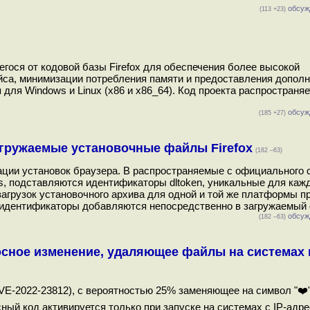
обсуж
(113 +23)
егося от кодовой базы Firefox для обеспечения более высокой
йса, минимизации потребления памяти и предоставления допол
для Windows и Linux (x86 и x86_64). Код проекта распространяе
обсуж
(185 +27)
агружаемые установочные файлы Firefox
(182 –63)
ации установок браузера. В распространяемые с официального с
 подставляются идентификаторы dltoken, уникальные для кажд
агрузок установочного архива для одной и той же платформы п
 идентификаторы добавляются непосредственно в загружаемый 
обсуж
(182 –63)
осное изменение, удаляющее файлы на системах 
VE-2022-23812), с вероятностью 25% заменяющее на символ "❤️
ный код активируется только при запуске на системах с IP-адр