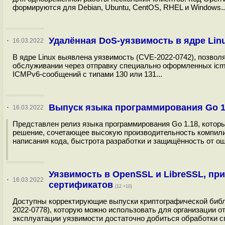
формируются для Debian, Ubuntu, CentOS, RHEL и Windows..
Удалённая DoS-уязвимость в ядре Linu
·
16.03.2022
В ядре Linux выявлена уязвимость (CVE-2022-0742), позвол
обслуживании через отправку специально оформленных icmp
ICMPv6-сообщений с типами 130 или 131...
Выпуск языка программирования Go 1
·
16.03.2022
Представлен релиз языка программирования Go 1.18, которы
решение, сочетающее высокую производительность компилир
написания кода, быстрота разработки и защищённость от ош
Уязвимость в OpenSSL и LibreSSL, пр
·
16.03.2022
сертификатов
(12 +10)
Доступны корректирующие выпуски криптографической библи
2022-0778), которую можно использовать для организации о
эксплуатации уязвимости достаточно добиться обработки с