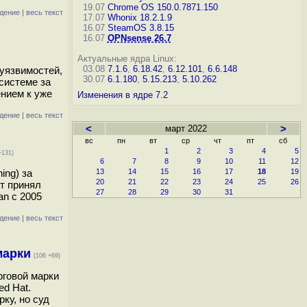
19.07
Chrome OS 150.0.7871.150
дение
|
весь текст
17.07
Whonix 18.2.1.9
16.07
SteamOS 3.8.15
16.07
OPNsense 26.7
Актуальные ядра Linux:
03.08
7.1.6
,
6.18.42
,
6.12.101
,
6.6.148
 уязвимостей,
30.07
6.1.180
,
5.15.213
,
5.10.262
системе за
ением к уже
Изменения в ядре 7.2
дение
|
весь текст
<
март 2022
>
вс
пн
вт
ср
чт
пт
сб
1
2
3
4
5
+131)
6
7
8
9
10
11
12
ing) за
13
14
15
16
17
18
19
20
21
22
23
24
25
26
рт принял
27
28
29
30
31
an с 2005
дение
|
весь текст
марки
(106 +69)
рговой марки
ed Hat.
ку, но суд