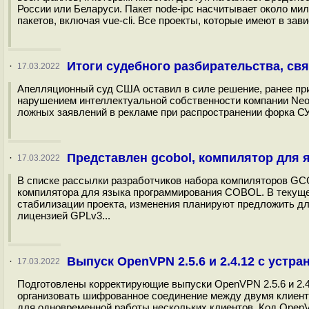
России или Беларуси. Пакет node-ipc насчитывает около мил
пакетов, включая vue-cli. Все проекты, которые имеют в зав
Итоги судебного разбирательства, св
·
17.03.2022
Апелляционный суд США оставил в силе решение, ранее при
нарушением интеллектуальной собственности компании Neo4j
ложных заявлений в рекламе при распространении форка СУ
Представлен gcobol, компилятор для
·
17.03.2022
В списке рассылки разработчиков набора компиляторов GCC
компилятора для языка программирования COBOL. В текущем
стабилизации проекта, изменения планируют предложить дл
лицензией GPLv3...
Выпуск OpenVPN 2.5.6 и 2.4.12 с устр
·
17.03.2022
Подготовлены корректирующие выпуски OpenVPN 2.5.6 и 2.4
организовать шифрованное соединение между двумя клиент
для одновременной работы нескольких клиентов. Код Open