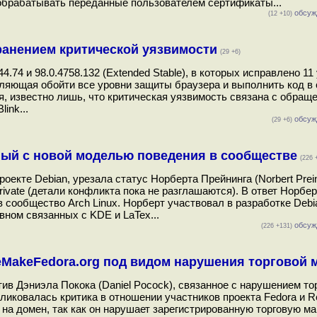
 обрабатывать переданные пользователем сертификаты...
обсуж
(12 +10)
транением критической уязвимости
(29 +6)
74 и 98.0.4758.132 (Extended Stable), в которых исправлено 11
оляющая обойти все уровни защиты браузера и выполнить код в 
, известно лишь, что критическая уязвимость связана с обращ
ink...
обсуж
(29 +6)
ный с новой моделью поведения в сообществе
(226 
екте Debian, урезала статус Норберта Прейнинга (Norbert Prein
ivate (детали конфликта пока не разглашаются). В ответ Норбе
в сообщество Arch Linux. Норберт участвовал в разработке Debi
вном связанных с KDE и LaTex...
обсуж
(226 +131)
eMakeFedora.org под видом нарушения торговой 
ив Дэниэла Покока (Daniel Pocock), связанное с нарушением то
ликовалась критика в отношении участников проекта Fedora и R
на домен, так как он нарушает зарегистрированную торговую мар