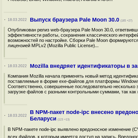
Выпуск браузера Pale Moon 30.0
·
18.03.2022
(185 +27)
Опубликован релиз web-браузера Pale Moon 30.0, ответвивш
эффективности работы, cохранения классического интерфе
возможностей по настройке. Сборки Pale Moon формируются 
лицензией MPLv2 (Mozilla Public License)...
Mozilla внедряет идентификаторы в з
·
18.03.2022
Компания Mozilla начала применять новый метод идентифик
поставляемые в форме exe-файлов для платформы Windows,
Соответственно, совершенные последовательно несколько з
загрузке файлов с разными контрольными суммами, так как
В NPM-пакет node-ipc внесено вредон
·
18.03.2022
Беларуси
(123 +13)
В NPM-пакете node-ipc выявлено вредоносное изменение (C
всех файлов, к которым имеется доступ на запись. Вредонос