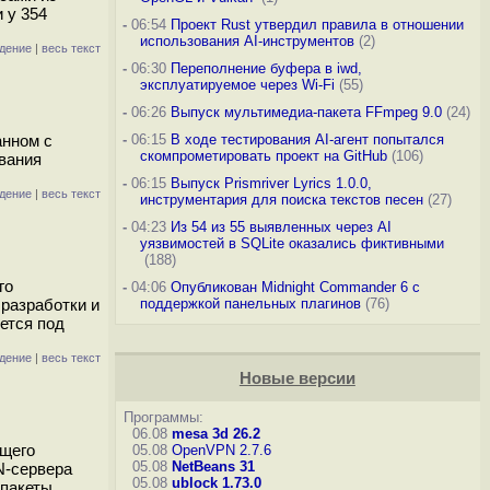
 у 354
-
06:54
Проект Rust утвердил правила в отношении
использования AI-инструментов
(2)
дение
|
весь текст
-
06:30
Переполнение буфера в iwd,
эксплуатируемое через Wi-Fi
(55)
-
06:26
Выпуск мультимедиа-пакета FFmpeg 9.0
(24)
анном с
-
06:15
В ходе тестирования AI-агент попытался
скомпрометировать проект на GitHub
(106)
ования
-
06:15
Выпуск Prismriver Lyrics 1.0.0,
дение
|
весь текст
инструментария для поиска текстов песен
(27)
-
04:23
Из 54 из 55 выявленных через AI
уязвимостей в SQLite оказались фиктивными
(188)
го
-
04:06
Опубликован Midnight Commander 6 c
разработки и
поддержкой панельных плагинов
(76)
ется под
дение
|
весь текст
Новые версии
Программы:
06.08
mesa 3d 26.2
ющего
05.08
OpenVPN 2.7.6
05.08
NetBeans 31
N-сервера
05.08
ublock 1.73.0
 пакеты