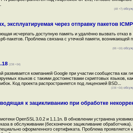
.
обсуж
(48 +7)
x, эксплуатируемая через отправку пакетов ICM
яющая исчерпать доступную память и удалённо вызвать отказ в
6-пакетов. Проблема связана с утечкой памяти, возникающей 
обсуж
(66 +16)
.18
(158 +34)
й развивается компанией Google при участии сообщества как г
уемых языков с такими достоинствами скриптовых языков, как
ибок. Код проекта распространяется под лицензией BSD...
обсуж
(158 +34)
иводящая к зацикливанию при обработке некорре
отеки OpenSSL 3.0.2 и 1.1.1n. В обновлении устранена уязвимо
тказа в обслуживании (бесконечное зацикливание обработчика).
пециально оформленного сертификата. Проблема проявляется к