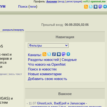
Профиль:
Аноним
(
вход
|
регистрация
)
неRU
opennet.me
РУМ
Поиск
(
теги
)
Прошлый вход:
06-08-2026,02:06
раскрыть
/
свернуть
Навигация
v5
-next и
Каналы:
веров и
Разделы новостей
|
Сводные
ется
Что нового на OpenNet
ти
Поиск в новостях
Новые комментарии
дение
|
весь текст
Добавить свою новость
Важное
/GAS) и
истем
-
11.07
GhostLock, BadEpoll и Januscape -
уязвимости в ядре Linux, позволяющие получить