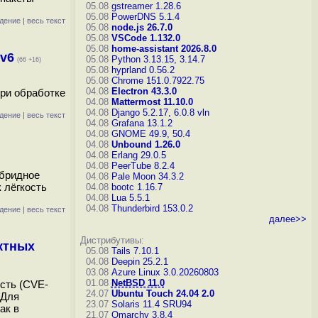
05.08
gstreamer 1.28.6
05.08
PowerDNS 5.1.4
дение
|
весь текст
05.08
node.js 26.7.0
05.08
VSCode 1.132.0
05.08
home-assistant 2026.8.0
Pv6
05.08
Python 3.13.15, 3.14.7
(66 +16)
05.08
hyprland 0.56.2
05.08
Chrome 151.0.7922.75
04.08
Electron 43.3.0
при обработке
04.08
Mattermost 11.10.0
04.08
Django 5.2.17, 6.0.8
vln
дение
|
весь текст
04.08
Grafana 13.1.2
04.08
GNOME 49.9, 50.4
04.08
Unbound 1.26.0
04.08
Erlang 29.0.5
04.08
PeerTube 8.2.4
ибридное
04.08
Pale Moon 34.3.2
 лёгкость
04.08
bootc 1.16.7
04.08
Lua 5.5.1
04.08
Thunderbird 153.0.2
дение
|
весь текст
далее>>
Дистрибутивы:
ктных
05.08
Tails 7.10.1
04.08
Deepin 25.2.1
03.08
Azure Linux 3.0.20260803
01.08
NetBSD 11.0
сть (CVE-
24.07
Ubuntu Touch 24.04 2.0
 Для
23.07
Solaris 11.4 SRU94
ак в
21.07
Omarchy 3.8.4