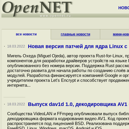
НОВ
все новости
главные новости
мини-нов
Новая версия патчей для ядра Linux 
·
18.03.2022
Мигель Охеда (Miguel Ojeda), автор проекта Rust-for-Linux
компонентов для разработки драйверов устройств на языке R
опубликованного без номера версии. Поддержка Rust рассмат
достаточно развита для начала работы по созданию слоёв а
модулей. Разработка финансируется компанией Google и орга
учредителем проекта Let's Encrypt и способствует продви
интернета...
Выпуск dav1d 1.0, декодировщика AV1
·
18.03.2022
Сообщества VideoLAN и FFmpeg опубликовали выпуск библио
декодировщика формата кодирования видео AV1. Код проек
распространяется под лицензией BSD. Реализована поддерж
FreeBSD, Linux, Windows, macOS, Android и iOS...