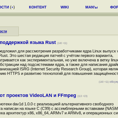
ОСТИ
(
+
)
КОНТЕНТ
WIKI
MAN'ы
ФО
ости
с поддержкой языка Rust
(140 +11)
, предложил для рассмотрения разработчиками ядра Linux выпуск 
ust. Это шестая редакция патчей с учётом первого варианта,
ривается как экспериментальная, но уже включена в ветку linux
бстракции над подсистемами ядра, а также для написания драй
низацией ISRG (Internet Security Research Group), которая явля
жению HTTPS и развитию технологий для повышения защищённос
обсуж
(140 +11)
 от проектов VideoLAN и FFmpeg
(113 +23)
теки dav1d 1.0.0 с реализацией альтернативного свободного
та написан на языке C (C99) с ассемблерными вставками (NASM
ка архитектур x86, x86_64, ARMv7 и ARMv8, и операционных с