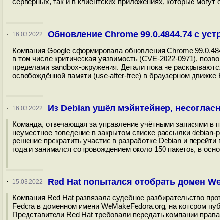
серверных, так и в клиентских приложениях, которые могут
Обновление Chrome 99.0.4844.74 с ус
·
16.03.2022
Компания Google сформировала обновления Chrome 99.0.4844.
в том числе критическая уязвимость (CVE-2022-0971), позв
пределами sandbox-окружения. Детали пока не раскрываются
освобождённой памяти (use-after-free) в браузерном движке Bl
Из Debian ушёл мэйнтейнер, несоглас
·
16.03.2022
Команда, отвечающая за управление учётными записями в про
неуместное поведение в закрытом списке рассылки debian-pr
решение прекратить участие в разработке Debian и перейти 
года и занимался сопровождением около 150 пакетов, в осно
Red Hat попытался отобрать домен W
·
15.03.2022
Компания Red Hat развязала судебное разбирательство прот
Fedora в доменном имени WeMakeFedora.org, на котором пуб
Представители Red Hat требовали передать компании права 