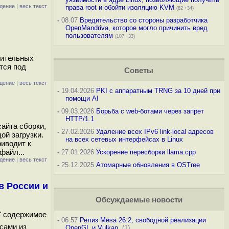
дение
|
весь текст
права root и обойти изоляцию KVM
(82 +34)
-
08.07
Вредительство со стороны разработчика
OpenMandriva, которое могло причинить вред
пользователям
(107 +33)
нительных
тся под
Советы
дение
|
весь текст
-
19.04.2026
PKI с аппаратным TRNG за 10 дней при
помощи AI
-
09.03.2026
Борьба с web-ботами через запрет
HTTP/1.1
айта сборки,
-
27.02.2026
Удаление всех IPv6 link-local адресов
ой загрузки.
на всех сетевых интерфейсах в Linux
риводит к
файл...
-
27.01.2026
Ускорение пересборки llama.cpp
дение
|
весь текст
-
25.12.2025
Атомарные обновления в OSTree
в России и
Обсуждаемые новости
" содержимое
-
06:57
Релиз Mesa 26.2, свободной реализации
есами из
OpenGL и Vulkan
(1)