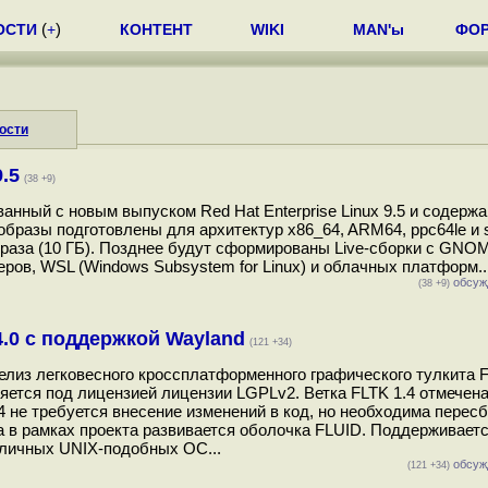
ОСТИ
(
+
)
КОНТЕНТ
WIKI
MAN'ы
ФО
ости
.5
(38 +9)
анный c новым выпуском Red Hat Enterprise Linux 9.5 и содерж
бразы подготовлены для архитектур x86_64, ARM64, ppc64le и 
образа (10 ГБ). Позднее будут сформированы Live-сборки с GNO
еров, WSL (Windows Subsystem for Linux) и облачных платформ..
обсуж
(38 +9)
4.0 с поддержкой Wayland
(121 +34)
релиз легковесного кроссплатформенного графического тулкита F
раняется под лицензией лицензии LGPLv2. Ветка FLTK 1.4 отмечен
.4 не требуется внесение изменений в код, но необходима пересб
 в рамках проекта развивается оболочка FLUID. Поддерживаетс
зличных UNIX-подобных ОС...
обсуж
(121 +34)