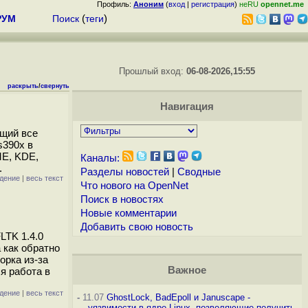
Профиль:
Аноним
(
вход
|
регистрация
)
неRU
opennet.me
РУМ
Поиск
(
теги
)
Прошлый вход:
06-08-2026,15:55
раскрыть
/
свернуть
Навигация
ащий все
s390x в
ME, KDE,
Каналы:
.
Разделы новостей
|
Сводные
дение
|
весь текст
Что нового на OpenNet
Поиск в новостях
Новые комментарии
Добавить свою новость
LTK 1.4.0
а как обратно
орка из-за
Важное
я работа в
дение
|
весь текст
-
11.07
GhostLock, BadEpoll и Januscape -
уязвимости в ядре Linux, позволяющие получить