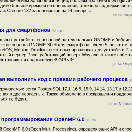
м включением Sandbox-изоляции, поставкой ключей к Google AP
ходимо больше времени на обновление, отдельно поддерживается
ск Chrome 132 запланирован на 14 января...
обсуж
(90 +6)
ния для смартфонов
(62 +14)
ильных устройств, основанной на технологиях GNOME и библио
естве аналога GNOME Shell для смартфона Librem 5, но затем в
OS, Mobian, Droidian, некоторых прошивках для устройств Pin
итный сервер Phoc, работающий поверх Wayland, а также собст
ространяются под лицензией GPLv3+...
обсуж
(62 +14)
ая выполнить код с правами рабочего процесса
(1
аемых веток PostgreSQL 17.1, 16.5, 15.9, 14.14, 13.17 и 12.21
сная и две неопасных. Также объявлено о прекращении поддерж
ся не будут...
↻
обсуж
(18 +18)
 программирования OpenMP 6.0
(73 +19)
 OpenMP 6.0 (Open Multi-Processing), определяющих API и спо