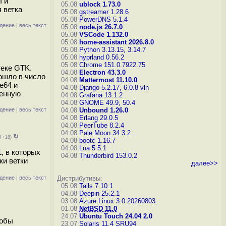
I и
05.08
ublock 1.73.0
 ветка
05.08
gstreamer 1.28.6
05.08
PowerDNS 5.1.4
дение
|
весь текст
05.08
node.js 26.7.0
05.08
VSCode 1.132.0
05.08
home-assistant 2026.8.0
05.08
Python 3.13.15, 3.14.7
05.08
hyprland 0.56.2
05.08
Chrome 151.0.7922.75
теке GTK.
04.08
Electron 43.3.0
ошло в число
04.08
Mattermost 11.10.0
e64 и
04.08
Django 5.2.17, 6.0.8
vln
венную
04.08
Grafana 13.1.2
04.08
GNOME 49.9, 50.4
дение
|
весь текст
04.08
Unbound 1.26.0
04.08
Erlang 29.0.5
04.08
PeerTube 8.2.4
04.08
Pale Moon 34.3.2
↻
8 +18)
04.08
bootc 1.16.7
04.08
Lua 5.5.1
, в которых
04.08
Thunderbird 153.0.2
ки ветки
далее>>
дение
|
весь текст
Дистрибутивы:
05.08
Tails 7.10.1
04.08
Deepin 25.2.1
03.08
Azure Linux 3.0.20260803
01.08
NetBSD 11.0
24.07
Ubuntu Touch 24.04 2.0
собы
23.07
Solaris 11.4 SRU94