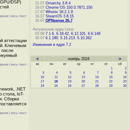
U+GPU/DSP)
21.07
Omarchy 3.8.4
стей
19.07
Chrome OS 150.0.7871.150
17.07
Whonix 18.2.1.9
16.07
SteamOS 3.8.15
дение
|
весь текст
16.07
OPNsense 26.7
Актуальные ядра Linux:
03.08
7.1.6
,
6.18.42
,
6.12.101
,
6.6.148
30.07
6.1.180
,
5.15.213
,
5.10.262
ой аттестации
Изменения в ядре 7.2
ей. Ключевым
) после
ликуемый
<
ноябрь 2024
>
вс
пн
вт
ср
чт
пт
сб
дение
|
весь текст
1
2
3
4
5
6
7
8
9
10
11
12
13
14
15
16
17
18
19
20
21
22
23
24
25
26
27
28
29
30
mework, .NET
 стола, IoT-
я. Сборки
 поставляется
дение
|
весь текст