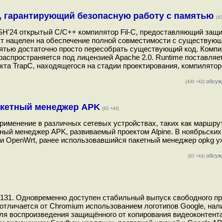
++, гарантирующий безопасную работу с памятью
(4
ASH'24 открытый C/C++ компилятор Fil-C, предоставляющий защи
кт нацелен на обеспечение полной совместимости с существую
мятью достаточно просто пересобрать существующий код. Комп
распространяется под лицензией Apache 2.0. Runtime поставляе
та TrapC, находящегося на стадии проектирования, компилятор 
обсуж
(430 +42)
акетный менеджер APK
(83 +44)
рименение в различных сетевых устройствах, таких как маршру
тный менеджер APK, развиваемый проектом Alpine. В ноябрьских
ки OpenWrt, ранее использовавшийся пакетный менеджер opkg у
обсуж
(83 +44)
 131. Одновременно доступен стабильный выпуск свободного пр
отличается от Chromium использованием логотипов Google, нал
ля воспроизведения защищённого от копирования видеоконтент