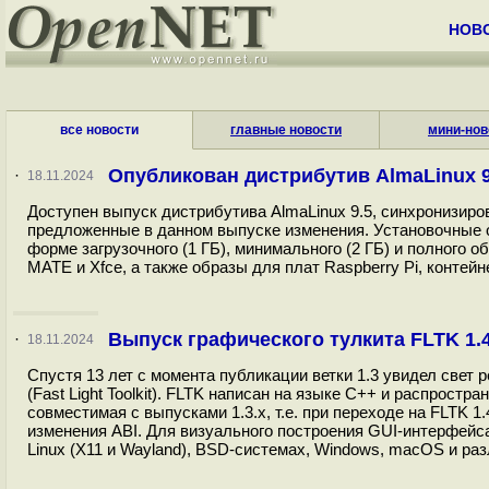
НОВ
все новости
главные новости
мини-нов
Опубликован дистрибутив AlmaLinux 9
·
18.11.2024
Доступен выпуск дистрибутива AlmaLinux 9.5, синхронизиров
предложенные в данном выпуске изменения. Установочные о
форме загрузочного (1 ГБ), минимального (2 ГБ) и полного 
MATE и Xfce, а также образы для плат Raspberry Pi, контейн
Выпуск графического тулкита FLTK 1.
·
18.11.2024
Спустя 13 лет с момента публикации ветки 1.3 увидел свет 
(Fast Light Toolkit). FLTK написан на языке C++ и распрост
совместимая с выпусками 1.3.x, т.е. при переходе на FLTK 1
изменения ABI. Для визуального построения GUI-интерфейса
Linux (X11 и Wayland), BSD-системах, Windows, macOS и ра