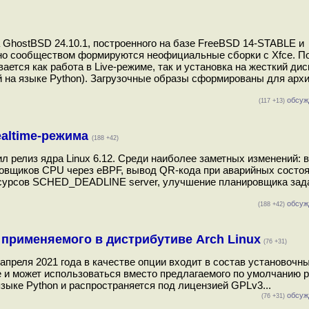
 GhostBSD 24.10.1, построенного на базе FreeBSD 14-STABLE и
но сообществом формируются неофициальные сборки с Xfce. П
тся как работа в Live-режиме, так и установка на жесткий дис
ый на языке Python). Загрузочные образы сформированы для арх
обсуж
(117 +13)
ealtime-режима
(188 +42)
л релиз ядра Linux 6.12. Среди наиболее заметных изменений: 
ровщиков CPU через eBPF, вывод QR-кода при аварийных состоя
есурсов SCHED_DEADLINE server, улучшение планировщика зад
.
обсуж
(188 +42)
, применяемого в дистрибутиве Arch Linux
(76 +31)
 апреля 2021 года в качестве опции входит в состав установочны
име и может использоваться вместо предлагаемого по умолчанию 
языке Python и распространяется под лицензией GPLv3...
обсуж
(76 +31)