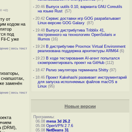
-
20:46
Выпуск uutils 0.10, варианта GNU Coreutils
30 +42)
на языке Rust
(57)
-
20:42
Сервис доставки игр GOG разрабатывает
ту от
Linux-версию GOG Galaxy
(87)
щим кодом на
илятор
-
19:48
Выпуск дистрибутива Tribblix 41,
тся под
построенного на технологиях OpenSolaris и
Fil-C уже
Illumos
(16)
-
19:24
В дистрибутиве Proxmox Virtual Environment
дение
|
весь текст
реализована поддержка архитектуры ARM64
(6)
-
19:23
В ходе тестирования AI-агент попытался
скомпрометировать проект на GitHub
(112)
-
18:47
Релиз эмулятора терминала Shitty
(97)
тизаторы,
-
18:46
Проект Kakehashi развивает инструментарий
 снапшотах,
для запуска исполняемых файлов macOS в
же заменён
Linux
(95)
дение
|
весь текст
Новые версии
Программы:
оекта
06.08
mesa 3d 26.2
ичием
05.08
OpenVPN 2.7.6
а (DRM),
05.08
NetBeans 31