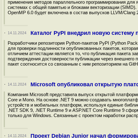
применения методов параллельного программирования для 
системах с общей памятью и блоками векторизации (SIMD).
OpenMP 6.0 будет включена в состав выпусков LLVM/Clang 2
Каталог PyPI внедрил новую систему 
·
14.11.2024
Разработчики репозитория Python-пакетов PyPI (Python Pac
для проверки подлинности опубликованных пакетов, котор
отличием аттестации является то, что публикация пакета за
подтверждения достоверности публикации через внешнего п
пакет соотносится со связанным с ним репозиторием на GitHu
Microsoft опубликовал открытую плат
·
14.11.2024
Компания Microsoft представила выпуск открытой платформ
Core и Mono. На основе .NET 9 можно создавать многоплатф
устройств и мобильных платформ, используя единые библио
.NET SDK 9, .NET Runtime 9 и ASP.NET Core Runtime 9 сфор
только для Windows. Связанные с проектом наработки распр
Проект Debian Junior начал формирова
·
14.11.2024