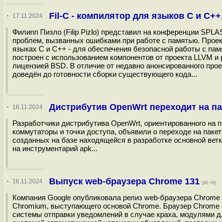
Fil-C - компилятор для языков C и C
·
17.11.2024
Филипп Пизло (Filip Pizlo) представил на конференции SPL
проблем, вызванных ошибками при работе с памятью. Прое
языках C и C++ - для обеспечения безопасной работы с па
построен с использованием компонентов от проекта LLVM и 
лицензией BSD. В отличие от недавно анонсированного проек
доведён до готовности сборки существующего кода...
Дистрибутив OpenWrt переходит на п
·
16.11.2024
Разработчики дистрибутива OpenWrt, ориентированного на п
коммутаторы и точки доступа, объявили о переходе на паке
созданных на базе находящейся в разработке основной вет
на инструментарий apk...
Выпуск web-браузера Chrome 131
·
16.11.2024
(90 +6)
Компания Google опубликовала релиз web-браузера Chrome
Chromium, выступающего основой Chrome. Браузер Chrome 
системы отправки уведомлений в случае краха, модулями д