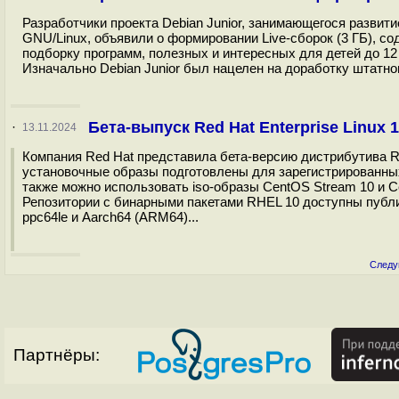
Разработчики проекта Debian Junior, занимающегося развит
GNU/Linux, объявили о формировании Live-сборок (3 ГБ), с
подборку программ, полезных и интересных для детей до 1
Изначально Debian Junior был нацелен на доработку штатног
Бета-выпуск Red Hat Enterprise Linux 
·
13.11.2024
Компания Red Hat представила бета-версию дистрибутива Red H
установочные образы подготовлены для зарегистрированных
также можно использовать iso-образы CentOS Stream 10 и C
Репозитории с бинарными пакетами RHEL 10 доступны публи
ppc64le и Aarch64 (ARM64)...
Следу
Партнёры: