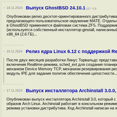
Выпуск GhostBSD 24.10.1
·
18.11.2024
(117 +13)
Опубликован релиз десктоп-ориентированного дистрибутива
предлагающего пользовательское окружение MATE. Отдель
в GhostBSD применяется файловая система ZFS. Поддерживае
(используется собственный инсталлятор ginstall, написанн
x86_64 (2.6 ГБ)...
Релиз ядра Linux 6.12 с поддержкой R
·
18.11.2024
После двух месяцев разработки Линус Торвальдс представи
включения Realtime-режима, sched_ext для создания плани
механизм Device Memory TCP, механизм резервирования р
модуль IPE для задания политик обеспечения целостности..
Выпуск инсталлятора Archinstall 3.0.0
·
17.11.2024
Опубликован выпуск инсталлятора Archinstall 3.0, который с
образов Arch Linux. Archinstall работает в консольном реж
режима установки дистрибутива. Код Archinstall написан на 