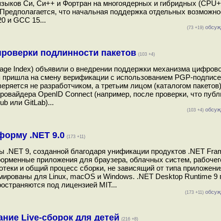
языков Си, Си++ и Фортран на многоядерных и гибридных (CP
 Предполагается, что начальная поддержка отдельных возможно
0 и GCC 15...
обсуж
(73 +19)
проверки подлинности пакетов
(103 +4)
kage Index) объявили о внедрении поддержки механизма цифров
ая пришла на смену верификации с использованием PGP-подпис
веряется не разработчиком, а третьим лицом (каталогом пакетов
ровайдера OpenID Connect (например, после проверки, что пуб
b или GitLab)...
обсуж
(103 +4)
форму .NET 9.0
(173 +11)
ы .NET 9, созданной благодаря унификации продуктов .NET Fra
орменные приложения для браузера, облачных систем, рабочего
теки и общий процесс сборки, не зависящий от типа приложени
мированы для Linux, macOS и Windows. .NET Desktop Runtime 9
остраняются под лицензией MIT...
обсуж
(173 +11)
ние Live-сборок для детей
(216 +8)