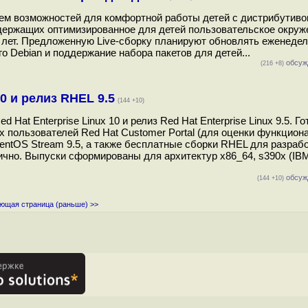
ием возможностей для комфортной работы детей с дистрибутиво
одержащих оптимизированное для детей пользовательское окруж
2 лет. Предложенную Live-сборку планируют обновлять еженедел
о Debian и поддержание набора пакетов для детей...
обсуж
(216 +8)
10 и релиз RHEL 9.5
(144 +10)
at Enterprise Linux 10 и релиз Red Hat Enterprise Linux 9.5. Г
 пользователей Red Hat Customer Portal (для оценки функцион
entOS Stream 9.5, а также бесплатные сборки RHEL для разрабо
чно. Выпуски сформированы для архитектур x86_64, s390x (IBM
обсуж
(144 +10)
ющая страница (раньше) >>