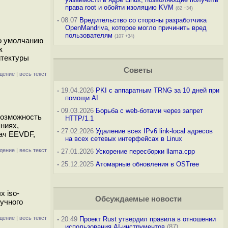
права root и обойти изоляцию KVM
(82 +34)
-
08.07
Вредительство со стороны разработчика
OpenMandriva, которое могло причинить вред
пользователям
(107 +34)
о умолчанию
к
итектуры
Советы
дение
|
весь текст
-
19.04.2026
PKI с аппаратным TRNG за 10 дней при
помощи AI
-
09.03.2026
Борьба с web-ботами через запрет
возможность
HTTP/1.1
ниях,
-
27.02.2026
Удаление всех IPv6 link-local адресов
ач EEVDF,
на всех сетевых интерфейсах в Linux
дение
|
весь текст
-
27.01.2026
Ускорение пересборки llama.cpp
-
25.12.2025
Атомарные обновления в OSTree
х iso-
Обсуждаемые новости
ручного
дение
|
весь текст
-
20:49
Проект Rust утвердил правила в отношении
использования AI-инструментов
(87)