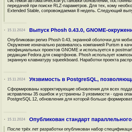
системой автоматической установки обновлений, постоянны
передачей при поиске RLZ-параметров. Для тех, кому необ
Extended Stable, сопровождаемая 8 недель. Следующий выпу
Выпуск Phosh 0.43.0, GNOME-окруже
·
15.11.2024
Опубликован релиз Phosh 0.43, экранной оболочки для моб
Окружение изначально развивалось компанией Purism в кач
неофициальных проектов GNOME и используется в postmarket
редакции Fedora для смартфонов. Phosh использует композ
экранную клавиатуру squeekboard. Наработки проекта расп
Уязвимость в PostgreSQL, позволяющ
·
15.11.2024
Сформированы корректирующие обновления для всех поддержив
исправлены 35 ошибок и устранены 3 уязвимости - одна опа
PostgreSQL 12, обновления для которой больше формировать
Опубликован стандарт параллельного
·
15.11.2024
После трёх лет разработки опубликован набор спецификаций