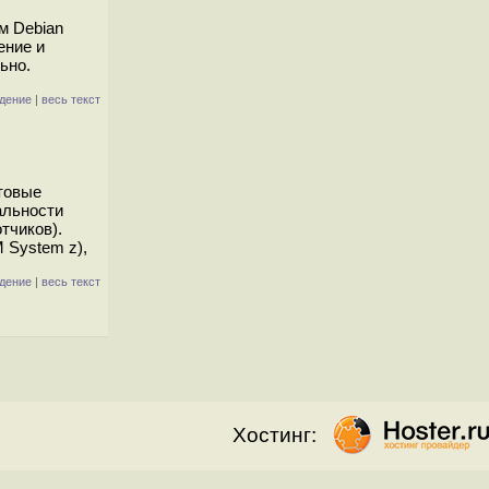
м Debian
ение и
ьно.
дение
|
весь текст
отовые
альности
тчиков).
 System z),
дение
|
весь текст
Хостинг: