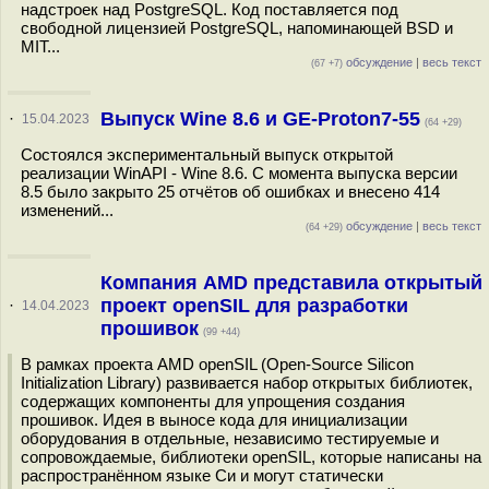
надстроек над PostgreSQL. Код поставляется под
свободной лицензией PostgreSQL, напоминающей BSD и
MIT...
обсуждение
|
весь текст
(67 +7)
Выпуск Wine 8.6 и GE-Proton7-55
·
15.04.2023
(64 +29)
Состоялся экспериментальный выпуск открытой
реализации WinAPI - Wine 8.6. С момента выпуска версии
8.5 было закрыто 25 отчётов об ошибках и внесено 414
изменений...
обсуждение
|
весь текст
(64 +29)
Компания AMD представила открытый
проект openSIL для разработки
·
14.04.2023
прошивок
(99 +44)
В рамках проекта AMD openSIL (Open-Source Silicon
Initialization Library) развивается набор открытых библиотек,
содержащих компоненты для упрощения создания
прошивок. Идея в выносе кода для инициализации
оборудования в отдельные, независимо тестируемые и
сопровождаемые, библиотеки openSIL, которые написаны на
распространённом языке Си и могут статически