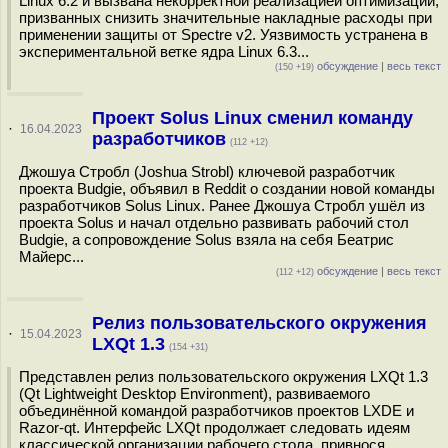
Linux 6.2 и вызвана некорректной реализацией оптимизаций,
призванных снизить значительные накладные расходы при
применении защиты от Spectre v2. Уязвимость устранена в
экспериментальной ветке ядра Linux 6.3...
обсуждение
|
весь текст
(150 +19)
Проект Solus Linux сменил команду
·
16.04.2023
разработчиков
(112 +12)
Джошуа Стробл (Joshua Strobl) ключевой разработчик
проекта Budgie, объявил в Reddit о создании новой команды
разработчиков Solus Linux. Ранее Джошуа Стробл ушёл из
проекта Solus и начал отдельно развивать рабочий стол
Budgie, а сопровождение Solus взяла на себя Беатрис
Майерс...
обсуждение
|
весь текст
(112 +12)
Релиз пользовательского окружения
·
15.04.2023
LXQt 1.3
(154 +31)
Представлен релиз пользовательского окружения LXQt 1.3
(Qt Lightweight Desktop Environment), развиваемого
объединённой командой разработчиков проектов LXDE и
Razor-qt. Интерфейс LXQt продолжает следовать идеям
классической организации рабочего стола, привнося