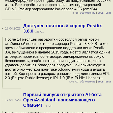
международный проект. Дистрибутив поддерживает русский
язык. Все наработки распространяются под лицензией
GPLv3. Размер загрузочного iso-образа 4 ГБ (amd64)...
обсуждение
|
весь текст
(45 +15)
Доступен почтовый сервер Postfix
·
17.04.2023
3.8.0
(166 +21)
После 14 месяцев разработки состоялся релиз новой
стабильной ветки почтового сервера Postfix - 3.8.0. В то же
время объявлено о прекращении поддержки ветки Postfix
3.4, выпущенной в начале 2019 года. Postfix является одним
из редких проектов, сочетающих одновременно высокую
безопасность, надёжность и производительность, чего
удалось добиться благодаря продуманной архитектуре и
достаточно жёсткой политике оформления кода и аудита
патчей. Код проекта распространяется под лицензиями EPL
2.0 (Eclipse Public license) и IPL 1.0 (IBM Public License)...
обсуждение
|
весь текст
(166 +21)
Первый выпуск открытого AI-бота
OpenAssistant, напоминающего
·
17.04.2023
ChatGPT
(78 +24)