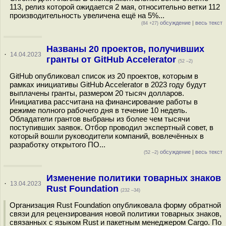
113, релиз которой ожидается 2 мая, относительно ветки 112
производительность увеличена ещё на 5%...
обсуждение
|
весь текст
(84 +27)
Названы 20 проектов, получивших
·
14.04.2023
гранты от GitHub Accelerator
(52 –2)
GitHub опубликовал список из 20 проектов, которым в
рамках инициативы GitHub Accelerator в 2023 году будут
выплачены гранты, размером 20 тысяч долларов.
Инициатива рассчитана на финансирование работы в
режиме полного рабочего дня в течение 10 недель.
Обладатели грантов выбраны из более чем тысячи
поступивших заявок. Отбор проводил экспертный совет, в
который вошли руководители компаний, вовлечённых в
разработку открытого ПО...
обсуждение
|
весь текст
(52 –2)
Изменение политики товарных знаков
·
13.04.2023
Rust Foundation
(232 –34)
Организация Rust Foundation опубликовала форму обратной
связи для рецензирования новой политики товарных знаков,
связанных с языком Rust и пакетным менеджером Cargo. По