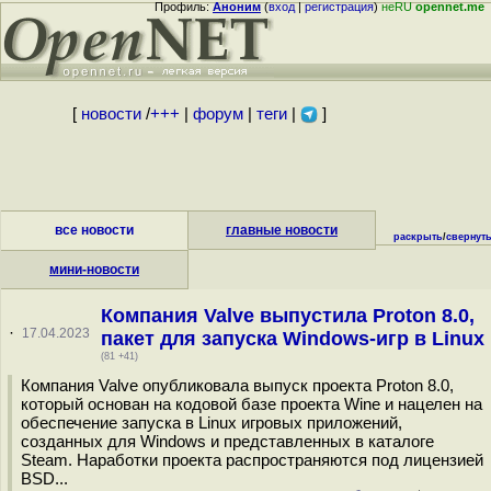
Профиль:
Аноним
(
вход
|
регистрация
)
неRU
opennet.me
[
новости
/
+++
|
форум
|
теги
|
]
все новости
главные новости
раскрыть
/
свернут
мини-новости
Компания Valve выпустила Proton 8.0,
·
17.04.2023
пакет для запуска Windows-игр в Linux
(81 +41)
Компания Valve опубликовала выпуск проекта Proton 8.0,
который основан на кодовой базе проекта Wine и нацелен на
обеспечение запуска в Linux игровых приложений,
созданных для Windows и представленных в каталоге
Steam. Наработки проекта распространяются под лицензией
BSD...