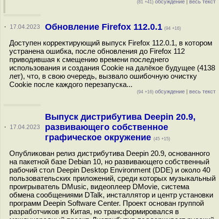
обсуждение
|
весь текст
(81 +41)
Обновление Firefox 112.0.1
·
17.04.2023
(94 +16)
Доступен корректирующий выпуск Firefox 112.0.1, в котором
устранена ошибка, после обновления до Firefox 112
приводившая к смещению времени последнего
использования и создания Cookie на далёкое будущее (4138
лет), что, в свою очередь, вызвало ошибочную очистку
Cookie после каждого перезапуска...
обсуждение
|
весь текст
(94 +16)
Выпуск дистрибутива Deepin 20.9,
развивающего собственное
·
17.04.2023
графическое окружение
(45 +15)
Опубликован релиз дистрибутива Deepin 20.9, основанного
на пакетной базе Debian 10, но развивающего собственный
рабочий стол Deepin Desktop Environment (DDE) и около 40
пользовательских приложений, среди которых музыкальный
проигрыватель DMusic, видеоплеер DMovie, система
обмена сообщениями DTalk, инсталлятор и центр установки
программ Deepin Software Center. Проект основан группой
разработчиков из Китая, но трансформировался в