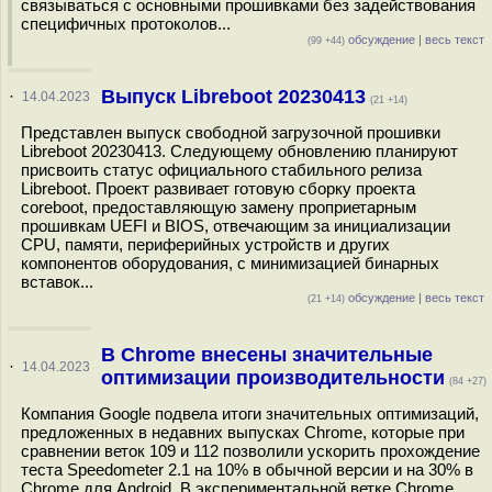
связываться с основными прошивками без задействования
специфичных протоколов...
обсуждение
|
весь текст
(99 +44)
Выпуск Libreboot 20230413
·
14.04.2023
(21 +14)
Представлен выпуск свободной загрузочной прошивки
Libreboot 20230413. Следующему обновлению планируют
присвоить статус официального стабильного релиза
Libreboot. Проект развивает готовую сборку проекта
coreboot, предоставляющую замену проприетарным
прошивкам UEFI и BIOS, отвечающим за инициализации
CPU, памяти, периферийных устройств и других
компонентов оборудования, с минимизацией бинарных
вставок...
обсуждение
|
весь текст
(21 +14)
В Chrome внесены значительные
·
14.04.2023
оптимизации производительности
(84 +27)
Компания Google подвела итоги значительных оптимизаций,
предложенных в недавних выпусках Chrome, которые при
сравнении веток 109 и 112 позволили ускорить прохождение
теста Speedometer 2.1 на 10% в обычной версии и на 30% в
Chrome для Android. В экспериментальной ветке Chrome