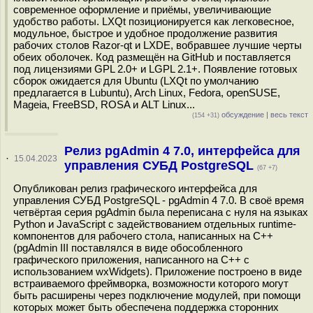
современное оформление и приёмы, увеличивающие
удобство работы. LXQt позиционируется как легковесное,
модульное, быстрое и удобное продолжение развития
рабочих столов Razor-qt и LXDE, вобравшее лучшие черты
обеих оболочек. Код размещён на GitHub и поставляется
под лицензиями GPL 2.0+ и LGPL 2.1+. Появление готовых
сборок ожидается для Ubuntu (LXQt по умолчанию
предлагается в Lubuntu), Arch Linux, Fedora, openSUSE,
Mageia, FreeBSD, ROSA и ALT Linux...
обсуждение
|
весь текст
(154 +31)
Релиз pgAdmin 4 7.0, интерфейса для
·
15.04.2023
управления СУБД PostgreSQL
(67 +7)
Опубликован релиз графического интерфейса для
управления СУБД PostgreSQL - pgAdmin 4 7.0. В своё время
четвёртая серия pgAdmin была переписана с нуля на языках
Python и JavaScript с задействованием отдельных runtime-
компонентов для рабочего стола, написанных на C++
(pgAdmin III поставлялся в виде обособленного
графического приложения, написанного на C++ с
использованием wxWidgets). Приложение построено в виде
встраиваемого фреймворка, возможности которого могут
быть расширены через подключение модулей, при помощи
которых может быть обеспечена поддержка сторонних