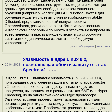
Сообщество LAION (Large-scale Artificial Intelligence Open
Network), развивающее инструменты, модели и коллекции
данных для создания свободных систем машинного
обучения (например, коллекция LAION используется для
обучения моделей системы синтеза изображений Stable
Diffusion), представило первый выпуск проекта
OpenAssistant, развивающего чат-бот с искусственным
интеллектом, способный понимать и отвечать на вопросы на
естественном языке, взаимодействовать со сторонними
системами и динамически извлекать необходимую
информацию...
обсуждение
|
весь текст
(78 +24)
Уязвимость в ядре Linux 6.2,
позволяющая обойти защиту от атак
·
16.04.2023
Spectre v2
(150 +19)
В ядре Linux 6.2 выявлена уязвимость (CVE-2023-1998),
приводящая к отключению защиты от атак класса Spectre
v2, позволяющих получить доступ к памяти других
процессов, выполняемых в разных потоках SMT или Hyper
Threading, но на одном физическом ядре процессора.
Уязвимость, среди прочего, может использоваться для
организации утечки данных между виртуальными машинами
в облачных системах. Проблема затрагивает только ядро