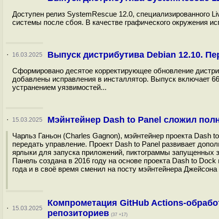
Доступен релиз SystemRescue 12.0, специализированного Li
системы после сбоя. В качестве графического окружения испо
Выпуск дистрибутива Debian 12.10. Пе
·
16.03.2025
Сформировано десятое корректирующее обновление дистриб
добавлены исправления в инсталлятор. Выпуск включает 66
устранением уязвимостей...
Мэйнтейнер Dash to Panel сложил по
·
15.03.2025
Чарльз Ганьон (Charles Gagnon), мэйнтейнер проекта Dash t
передать управление. Проект Dash to Panel развивает доп
ярлыки для запуска приложений, пиктограммы запущенных з
Панель создана в 2016 году на основе проекта Dash to Dock 
года и в своё время сменил на посту мэйнтейнера Джейсона 
Компрометация GitHub Actions-обработ
·
15.03.2025
репозиториев
(37 +17)