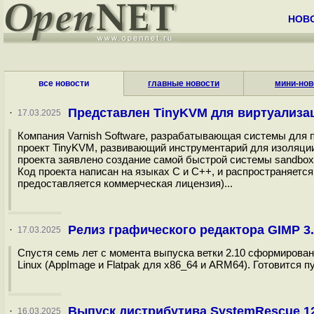
НОВ
все новости
главные новости
мини-нов
Представлен TinyKVM для виртуализа
·
17.03.2025
Компания Varnish Software, разрабатывающая системы для 
проект TinyKVM, развивающий инструментарий для изоляци
проекта заявлено создание самой быстрой системы sandbo
Код проекта написан на языках C и С++, и распространяетс
предоставляется коммерческая лицензия)...
Релиз графического редактора GIMP 3.
·
17.03.2025
Спустя семь лет с момента выпуска ветки 2.10 сформирован
Linux (AppImage и Flatpak для x86_64 и ARM64). Готовится 
Выпуск дистрибутива SystemRescue 12
·
16.03.2025