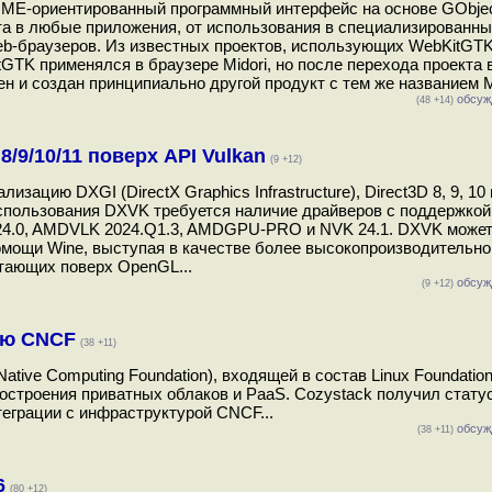
OME-ориентированный программный интерфейс на основе GObjec
та в любые приложения, от использования в специализированн
b-браузеров. Из известных проектов, использующих WebKitGTK
TK применялся в браузере Midori, но после перехода проекта в
н и создан принципиально другой продукт с тем же названием Mi
обсуж
(48 +14)
8/9/10/11 поверх API Vulkan
(9 +12)
цию DXGI (DirectX Graphics Infrastructure), Direct3D 8, 9, 10 
спользования DXVK требуется наличие драйверов с поддержкой 
ANV 24.0, AMDVLK 2024.Q1.3, AMDGPU-PRO и NVK 24.1. DXVK може
помощи Wine, выступая в качестве более высокопроизводительно
отающих поверх OpenGL...
обсуж
(9 +12)
ию CNCF
(38 +11)
tive Computing Foundation), входящей в состав Linux Foundatio
остроения приватных облаков и PaaS. Cozystack получил статус
еграции с инфраструктурой CNCF...
обсуж
(38 +11)
6
(80 +12)