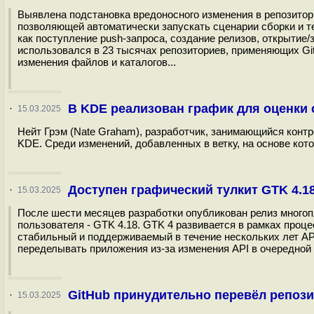
Выявлена подстановка вредоносного изменения в репозиторий
позволяющей автоматически запускать сценарии сборки и т
как поступление push-запроса, создание релизов, открытие/з
использовался в 23 тысячах репозиториев, применяющих Gi
изменения файлов и каталогов...
В KDE реализован график для оценки
·
15.03.2025
Нейт Грэм (Nate Graham), разработчик, занимающийся контр
KDE. Среди изменений, добавленных в ветку, на основе кото
Доступен графический тулкит GTK 4.1
·
15.03.2025
После шести месяцев разработки опубликован релиз многоп
пользователя - GTK 4.18. GTK 4 развивается в рамках проц
стабильный и поддерживаемый в течение нескольких лет API
переделывать приложения из-за изменения API в очередной 
GitHub принудительно перевёл репози
·
15.03.2025