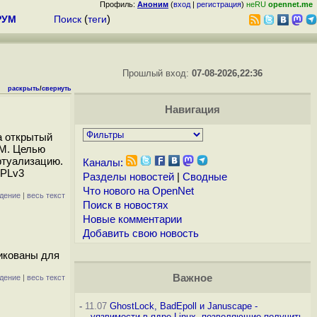
Профиль:
Аноним
(
вход
|
регистрация
)
неRU
opennet.me
РУМ
Поиск
(
теги
)
Прошлый вход:
07-08-2026,22:36
раскрыть
/
свернуть
Навигация
а открытый
VM. Целью
ртуализацию.
Каналы:
GPLv3
Разделы новостей
|
Сводные
Что нового на OpenNet
дение
|
весь текст
Поиск в новостях
Новые комментарии
Добавить свою новость
ликованы для
Важное
дение
|
весь текст
-
11.07
GhostLock, BadEpoll и Januscape -
уязвимости в ядре Linux, позволяющие получить