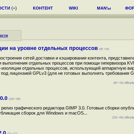
ОСТИ
(
+
)
КОНТЕНТ
WIKI
MAN'ы
ФО
ости
ции на уровне отдельных процессов
(89 +34)
построения сетей доставки и кэширования контента, представил
и выполнения отдельных процессов при помощи гипервизора K
x-изоляции отдельных процессов, использующей аппаратную ви
я под лицензией GPLv3 (для не готовых выполнять требования 
обсуж
(89 +34)
0.0
(328 +99)
 релиз графического редактора GIMP 3.0. Готовые сборки опуб
публикация сборок для Windows и macOS...
обсуж
(328 +99)
.0
(75 +17)