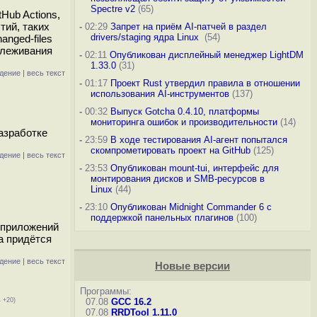
Spectre v2
(65)
Hub Actions,
тий, таких
-
02:29
Запрет на приём AI-патчей в раздел
drivers/staging ядра Linux
(54)
anged-files
слеживания
-
02:11
Опубликован дисплейный менеджер LightDM
1.33.0
(31)
дение
|
весь текст
-
01:17
Проект Rust утвердил правила в отношении
использования AI-инструментов
(137)
-
00:32
Выпуск Gotcha 0.4.10, платформы
мониторинга ошибок и производительности
(14)
азработке
-
23:59
В ходе тестирования AI-агент попытался
скомпрометировать проект на GitHub
(125)
дение
|
весь текст
-
23:53
Опубликован mount-tui, интерфейс для
монтирования дисков и SMB-ресурсов в
Linux
(44)
-
23:10
Опубликован Midnight Commander 6 c
поддержкой панельных плагинов
(100)
м приложений
а придётся
дение
|
весь текст
Новые версии
Программы:
 +20)
07.08
GCC 16.2
07.08
RRDTool 1.11.0