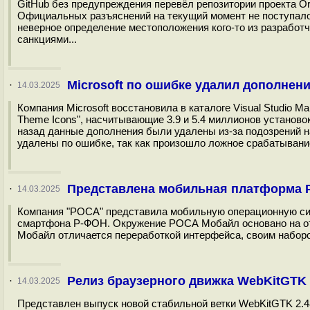
GitHub без предупреждения перевёл репозитории проекта O
Официальных разъяснений на текущий момент не поступало,
неверное определение местоположения кого-то из разработч
санкциями...
Microsoft по ошибке удалил дополнен
·
14.03.2025
Компания Microsoft восстановила в каталоге Visual Studio Ma
Theme Icons", насчитывающие 3.9 и 5.4 миллионов установок
назад данные дополнения были удалены из-за подозрений на
удалены по ошибке, так как произошло ложное срабатывание
Представлена мобильная платформа Р
·
14.03.2025
Компания "РОСА" представила мобильную операционную сис
смартфона Р-ФОН. Окружение РОСА Мобайл основано на от
Мобайл отличается переработкой интерфейса, своим наборо
Релиз браузерного движка WebKitGTK 2
·
14.03.2025
Представлен выпуск новой стабильной ветки WebKitGTK 2.4