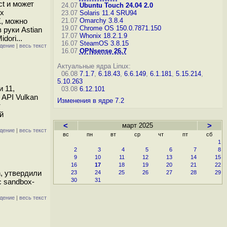
t и может
24.07
Ubuntu Touch 24.04 2.0
ых
23.07
Solaris 11.4 SRU94
, можно
21.07
Omarchy 3.8.4
19.07
Chrome OS 150.0.7871.150
 руки Astian
17.07
Whonix 18.2.1.9
dori...
16.07
SteamOS 3.8.15
дение
|
весь текст
16.07
OPNsense 26.7
Актуальные ядра Linux:
06.08
7.1.7
,
6.18.43
,
6.6.149
,
6.1.181
,
5.15.214
,
5.10.263
и 11,
03.08
6.12.101
API Vulkan
Изменения в ядре 7.2
т
й
<
март 2025
>
дение
|
весь текст
вс
пн
вт
ср
чт
пт
сб
1
2
3
4
5
6
7
8
9
10
11
12
13
14
15
16
17
18
19
20
21
22
n, утвердили
23
24
25
26
27
28
29
30
31
 sandbox-
дение
|
весь текст