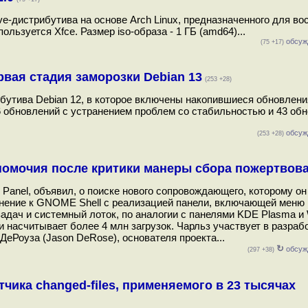
ve-дистрибутива на основе Arch Linux, предназначенного для в
льзуется Xfce. Размер iso-образа - 1 ГБ (amd64)...
обсуж
(75 +17)
рвая стадия заморозки Debian 13
(253 +28)
утива Debian 12, в которое включены накопившиеся обновления
 обновлений с устранением проблем со стабильностью и 43 обн
обсуж
(253 +28)
лномочия после критики манеры сбора пожертвов
o Panel, объявил, о поиске нового сопровождающего, которому он
олнение к GNOME Shell с реализацией панели, включающей меню
адач и системный лоток, по аналогии с панелями KDE Plasma и 
и насчитывает более 4 млн загрузок. Чарльз участвует в разраб
ДеРоуза (Jason DeRose), основателя проекта...
↻
обсуж
(297 +38)
чика changed-files, применяемого в 23 тысячах