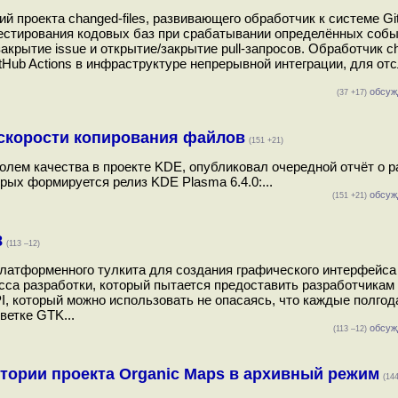
 проекта changed-files, развивающего обработчик к системе Git
естирования кодовых баз при срабатывании определённых собы
акрытие issue и открытие/закрытие pull-запросов. Обработчик ch
tHub Actions в инфраструктуре непрерывной интеграции, для от
обсуж
(37 +17)
 скорости копирования файлов
(151 +21)
олем качества в проекте KDE, опубликовал очередной отчёт о р
рых формируется релиз KDE Plasma 6.4.0:...
обсуж
(151 +21)
8
(113 –12)
латформенного тулкита для создания графического интерфейса
есса разработки, который пытается предоставить разработчика
, который можно использовать не опасаясь, что каждые полгод
ветке GTK...
обсуж
(113 –12)
тории проекта Organic Maps в архивный режим
(144