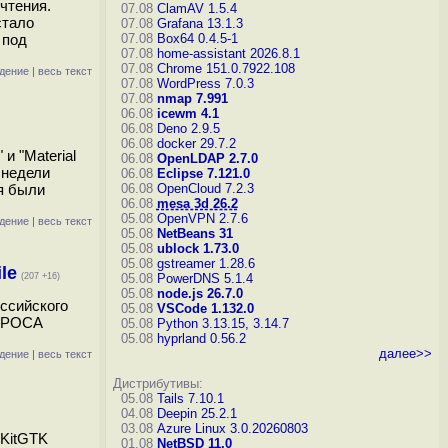
чтения.
07.08
ClamAV 1.5.4
стало
07.08
Grafana 13.1.3
 под
07.08
Box64 0.4.5-1
07.08
home-assistant 2026.8.1
07.08
Chrome 151.0.7922.108
дение
|
весь текст
07.08
WordPress 7.0.3
07.08
nmap 7.991
06.08
icewm 4.1
06.08
Deno 2.9.5
06.08
docker 29.7.2
и "Material
06.08
OpenLDAP 2.7.0
 недели
06.08
Eclipse 7.121.0
я были
06.08
OpenCloud 7.2.3
06.08
mesa 3d 26.2
05.08
OpenVPN 2.7.6
дение
|
весь текст
05.08
NetBeans 31
05.08
ublock 1.73.0
05.08
gstreamer 1.28.6
le
(207 +16)
05.08
PowerDNS 5.1.4
05.08
node.js 26.7.0
ссийского
05.08
VSCode 1.132.0
. РОСА
05.08
Python 3.13.15, 3.14.7
05.08
hyprland 0.56.2
далее>>
дение
|
весь текст
Дистрибутивы:
05.08
Tails 7.10.1
04.08
Deepin 25.2.1
03.08
Azure Linux 3.0.20260803
bKitGTK
01.08
NetBSD 11.0