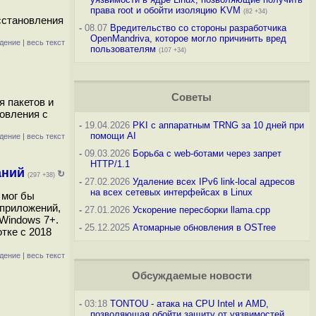
права root и обойти изоляцию KVM
(82 +34)
осстановления
-
08.07
Вредительство со стороны разработчика
OpenMandriva, которое могло причинить вред
дение
|
весь текст
пользователям
(107 +34)
Советы
 пакетов и
овления с
-
19.04.2026
PKI с аппаратным TRNG за 10 дней при
помощи AI
дение
|
весь текст
-
09.03.2026
Борьба с web-ботами через запрет
HTTP/1.1
аний
↻
(297 +38)
-
27.02.2026
Удаление всех IPv6 link-local адресов
на всех сетевых интерфейсах в Linux
 мог бы
 приложений,
-
27.01.2026
Ускорение пересборки llama.cpp
Windows 7+.
-
25.12.2025
Атомарные обновления в OSTree
отке с 2018
дение
|
весь текст
Обсуждаемые новости
-
03:18
TONTOU - атака на CPU Intel и AMD,
позволяющая обойти защиту от уязвимостей