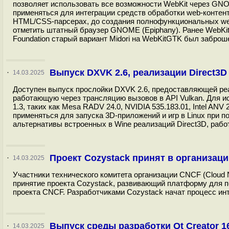
позволяет использовать все возможности WebKit через GN
применяться для интеграции средств обработки web-контен
HTML/CSS-парсерах, до создания полнофункциональных we
отметить штатный браузер GNOME (Epiphany). Ранее WebKitG
Foundation старый вариант Midori на WebKitGTK был заброше
Выпуск DXVK 2.6, реализации Direct3D 
·
14.03.2025
Доступен выпуск прослойки DXVK 2.6, предоставляющей реализа
работающую через трансляцию вызовов в API Vulkan. Для и
1.3, таких как Mesa RADV 24.0, NVIDIA 535.183.01, Intel 
применяться для запуска 3D-приложений и игр в Linux при 
альтернативы встроенных в Wine реализаций Direct3D, раб
Проект Cozystack принят в организац
·
14.03.2025
Участники технического комитета организации CNCF (Cloud Na
принятие проекта Cozystack, развивающий платформу для п
проекта CNCF. Разработчиками Cozystack начат процесс инт
Выпуск среды разработки Qt Creator 1
·
14.03.2025