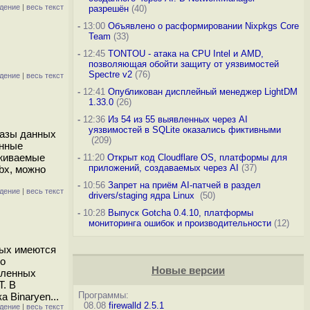
дение
|
весь текст
разрешён
(40)
-
13:00
Объявлено о расформировании Nixpkgs Core
Team
(33)
-
12:45
TONTOU - атака на CPU Intel и AMD,
позволяющая обойти защиту от уязвимостей
Spectre v2
(76)
дение
|
весь текст
-
12:41
Опубликован дисплейный менеджер LightDM
1.33.0
(26)
-
12:36
Из 54 из 55 выявленных через AI
уязвимостей в SQLite оказались фиктивными
базы данных
(209)
онные
рживаемые
-
11:20
Открыт код Cloudflare OS, платформы для
приложений, создаваемых через AI
(37)
dbx, можно
-
10:56
Запрет на приём AI-патчей в раздел
дение
|
весь текст
drivers/staging ядра Linux
(50)
-
10:28
Выпуск Gotcha 0.4.10, платформы
мониторинга ошибок и производительности
(12)
рых имеются
но
Новые версии
обленных
T. В
Программы:
 Binaryen...
08.08
firewalld 2.5.1
дение
|
весь текст