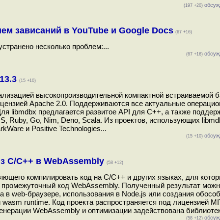
обсуж
(197 +20)
нием зависаний в YouTube и Google Docs
(67 +16)
устранено несколько проблем:...
обсуж
(67 +16)
13.3
(15 +10)
еализацией высокопроизводительной компактной встраиваемой 
лицензией Apache 2.0. Поддерживаются все актуальные операци
Для libmdbx предлагается развитое API для C++, а также подде
JS, Ruby, Go, Nim, Deno, Scala. Из проектов, использующих libm
kWare и Positive Technologies...
обсуж
(15 +10)
 из C/C++ в WebAssembly
(58 +12)
ляющего компилировать код на C/C++ и других языках, для кото
й промежуточный код WebAssembly. Полученный результат мож
ка в web-браузере, использования в Node.js или создания обос
asm runtime. Код проекта распространяется под лицензией MI
енерации WebAssembly и оптимизации задействована библиотека
обсуж
(58 +12)