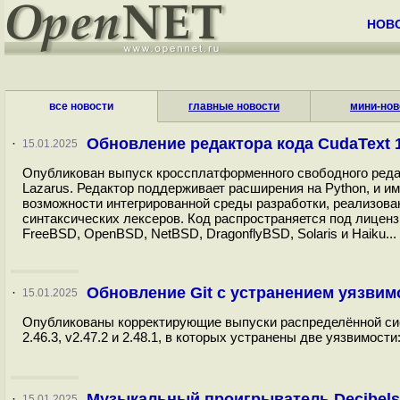
НОВ
все новости
главные новости
мини-нов
Обновление редактора кода CudaText 1
·
15.01.2025
Опубликован выпуск кроссплатформенного свободного редакт
Lazarus. Редактор поддерживает расширения на Python, и и
возможности интегрированной среды разработки, реализова
синтаксических лексеров. Код распространяется под лицен
FreeBSD, OpenBSD, NetBSD, DragonflyBSD, Solaris и Haiku...
Обновление Git с устранением уязвим
·
15.01.2025
Опубликованы корректирующие выпуски распределённой систем
2.46.3, v2.47.2 и 2.48.1, в которых устранены две уязвимости:.
Музыкальный проигрыватель Decibels
·
15.01.2025