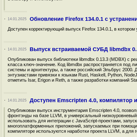
Обновление Firefox 134.0.1 c устране
·
14.01.2025
Доступен корректирующий выпуск Firefox 134.0.1, в котором 
Выпуск встраиваемой СУБД libmdbx 0.
·
14.01.2025
Опубликован выпуск библиотеки libmdbx 0.13.3 (MDBX) с р
класса ключ-значение. Код libmdbx распространяется под 
системы и архитектуры, а также российский Эльбрус 2000. 
энтузиастами привязки к языкам Rust, Haskell, Python, Node
отметить Isar, Erigon и Reth, а также разработки компаний Star
Доступен Emscripten 4.0, компилятор
·
14.01.2025
Опубликован выпуск инструментария Emscripten 4.0, позво
фронтэнды на базе LLVM, в универсальный низкоуровневы
использовать для интеграции с JavaScript-проектами, запус
многоплатформенных приложений, запускаемых при помощи w
компиляторе используются наработки проекта LLVM, а для г