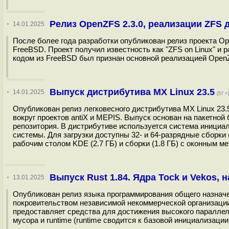
Релиз OpenZFS 2.3.0, реализации ZFS 
·
14.01.2025
После более года разработки опубликован релиз проекта O
FreeBSD. Проект получил известность как "ZFS on Linux" и 
кодом из FreeBSD был признан основной реализацией OpenZ
Выпуск дистрибутива MX Linux 23.5
·
14.01.2025
(57 +
Опубликован релиз легковесного дистрибутива MX Linux 23.
вокруг проектов antiX и MEPIS. Выпуск основан на пакетной 
репозитория. В дистрибутиве используется система инициал
системы. Для загрузки доступны 32- и 64-разрядные сборки (
рабочим столом KDE (2.7 ГБ) и сборки (1.8 ГБ) с оконным ме
Выпуск Rust 1.84. Ядра Tock и Vekos, 
·
13.01.2025
Опубликован релиз языка программирования общего назначени
покровительством независимой некоммерческой организации 
предоставляет средства для достижения высокого параллел
мусора и runtime (runtime сводится к базовой инициализаци