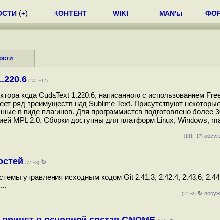
ОСТИ
(
+
)
КОНТЕНТ
WIKI
MAN'ы
ФО
ости
.220.6
(141 +17)
ора кода CudaText 1.220.6, написанного с использованием Free
меет ряд преимуществ над Sublime Text. Присутствуют некоторы
нные в виде плагинов. Для программистов подготовлено более 3
зией MPL 2.0. Сборки доступны для платформ Linux, Windows, m
обсуж
(141 +17)
остей
↻
(27 +8)
ы управления исходным кодом Git 2.41.3, 2.42.4, 2.43.6, 2.44.3
..
↻
обсуж
(27 +8)
 принят в основной состав GNOME