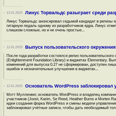
Линус Торвальдс разыграет среди раз
·
13.01.2025
Линус Торвальдс анонсировал седьмой кандидат в релизы я
гитарную педаль одному из разработчиков ядра. Линус отмет
слишком сложные, но и не очень простые...
Выпуск пользовательского окружения E
·
12.01.2025
После года разработки состоялся релиз пользовательского о
(Enlightenment Foundation Library) и виджетах Elementary. 
изменений для выпуска 0.27 не сформирован, доступен лиш
ошибок и незначительные улучшения в виджетах...
Основатель WordPress заблокировал 
·
12.01.2025
Мэтт Мулленвег, основатель WordPress и владелец компании
участников (Joost, Karim, Se Reed, Heather Burns и Morten 
идеи создания форка WordPress и смены модели управления 
заблокировал учётные записи, чтобы дать необходимый толчо