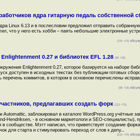
работчиков ядра гитарную педаль собственной с
дра Linux 6.13 и в послесловии предложил отправить собранную
ил, что у него есть хобби – паять небольшие электронные устр
обсуж
(154 +15)
nlightenment 0.27 и библиотек EFL 1.28
(96 +18)
кружения Enlightenment 0.27, которое базируется на наборе биб
Выпуск доступен в исходных текстах без публикации готовых сбор
ь перечень коммитов, в котором в основном перечислены испра
обсуж
(96 +18)
участников, предлагавших создать форк
(210 +70)
 Automattic, заблокировал в каталоге WordPress.org учётные з
Rand-Hendriksen, - в основном маркетологи и SEO-специалисты),
в сообществе. Мэтт написал, что приветствует создание форка
к для старта и стимулировать переход от слов к делу...
обсуж
(210 +70)