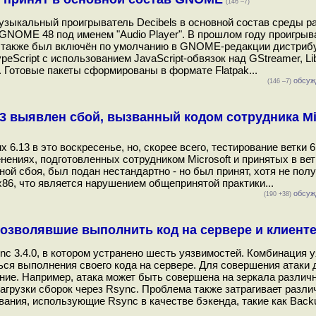
(146 –7)
ыкальный проигрыватель Decibels в основной состав среды ра
GNOME 48 под именем "Audio Player". В прошлом году проигрыв
 а также был включён по умолчанию в GNOME-редакции дистриб
eScript с использованием JavaScript-обвязок над GStreamer, Lib
 Готовые пакеты сформированы в формате Flatpak...
обсуж
(146 –7)
13 выявлен сбой, вызванный кодом сотрудника Mi
6.13 в это воскресенье, но, скорее всего, тестирование ветки 6
ениях, подготовленных сотрудником Microsoft и принятых в ветк
ной сбоя, был подан нестандартно - но был принят, хотя не пол
86, что является нарушением общепринятой практики...
обсуж
(190 +38)
позволявшие выполнить код на сервере и клиент
c 3.4.0, в котором устранено шесть уязвимостей. Комбинация 
ься выполнения своего кода на сервере. Для совершения атаки 
ение. Например, атака может быть совершена на зеркала различ
агрузки сборок через Rsync. Проблема также затрагивает разл
вания, использующие Rsync в качестве бэкенда, такие как Bac