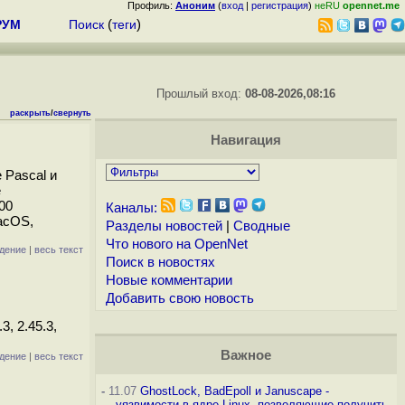
Профиль:
Аноним
(
вход
|
регистрация
)
неRU
opennet.me
РУМ
Поиск
(
теги
)
Прошлый вход:
08-08-2026,08:16
раскрыть
/
свернуть
Навигация
 Pascal и
е
00
Каналы:
acOS,
Разделы новостей
|
Сводные
Что нового на OpenNet
дение
|
весь текст
Поиск в новостях
Новые комментарии
Добавить свою новость
, 2.45.3,
Важное
дение
|
весь текст
-
11.07
GhostLock, BadEpoll и Januscape -
уязвимости в ядре Linux, позволяющие получить