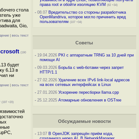
права root и обойти изоляцию KVM
(82 +34)
бочего стола
-
08.07
Вредительство со стороны разработчика
атель уже
OpenMandriva, которое могло причинить вред
утива для
пользователям
(107 +34)
adwaita, Gio,
дение
|
весь текст
Советы
crosoft
(190
-
19.04.2026
PKI с аппаратным TRNG за 10 дней при
помощи AI
.13 будет
-
09.03.2026
Борьба с web-ботами через запрет
у 6.13 в
HTTP/1.1
учил ни
-
27.02.2026
Удаление всех IPv6 link-local адресов
на всех сетевых интерфейсах в Linux
дение
|
весь текст
-
27.01.2026
Ускорение пересборки llama.cpp
-
25.12.2025
Атомарные обновления в OSTree
е
(197 +20)
уязвимостей
достаточно
Обсуждаемые новости
ных
ичные
kupPC,
-
13:07
В OpenJDK запрещён приём кода,
созданного через AI. В NetworkManager