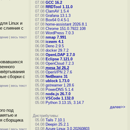
07.08
GCC 16.2
07.08
RRDTool 1.11.0
07.08
ClamAV 1.5.4
07.08
Grafana 13.1.3
07.08
Box64 0.4.5-1
для Linux и
07.08
home-assistant 2026.8.1
ле слияния с
07.08
Chrome 151.0.7922.108
07.08
WordPress 7.0.3
07.08
nmap 7.991
дение
|
весь текст
06.08
icewm 4.1
06.08
Deno 2.9.5
06.08
docker 29.7.2
06.08
OpenLDAP 2.7.0
06.08
Eclipse 7.121.0
азовавшихся
06.08
OpenCloud 7.2.3
венного
06.08
mesa 3d 26.2
азвёртывания
05.08
OpenVPN 2.7.6
ные сборки с
05.08
NetBeans 31
05.08
ublock 1.73.0
05.08
gstreamer 1.28.6
дение
|
весь текст
05.08
PowerDNS 5.1.4
05.08
node.js 26.7.0
05.08
VSCode 1.132.0
05.08
Python 3.13.15, 3.14.7
далее>>
ого под
амятью и
Дистрибутивы:
ия сборщика
05.08
Tails 7.10.1
04.08
Deepin 25.2.1
03.08
Azure Linux 3.0.20260803
дение
|
весь текст