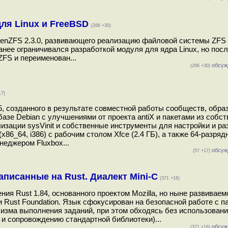
для Linux и FreeBSD
(266 +30)
penZFS 2.3.0, развивающего реализацию файловой системы ZFS 
ранее ограничивался разработкой модуля для ядра Linux, но пос
FS и переименован...
обсуж
(266 +30)
17)
5, созданного в результате совместной работы сообществ, обр
базе Debian с улучшениями от проекта antiX и пакетами из собст
изации sysVinit и собственные инструменты для настройки и р
x86_64, i386) с рабочим столом Xfce (2.4 ГБ), а также 64-разряд
неджером Fluxbox...
обсуж
(57 +17)
написанные на Rust. Диалект Mini-C
(371 +16)
я Rust 1.84, основанного проектом Mozilla, но ныне развиваем
Rust Foundation. Язык сфокусирован на безопасной работе с п
изма выполнения заданий, при этом обходясь без использован
и и сопровождению стандартной библиотеки)...
обсуж
(371 +16)