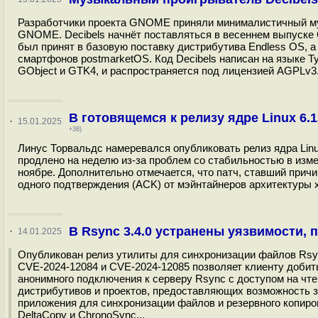
Разработчики проекта GNOME приняли минималистичный муз
GNOME. Decibels начнёт поставляться в весеннем выпуске 
был принят в базовую поставку дистрибутива Endless OS,
смартфонов postmarketOS. Код Decibels написан на языке Typ
GObject и GTK4, и распространяется под лицензией AGPLv3.
В готовящемся к релизу ядре Linux 6.
·
15.01.2025
+38)
Линус Торвальдс намеревался опубликовать релиз ядра Linux 
продлено на неделю из-за проблем со стабильностью в измен
ноябре. Дополнительно отмечается, что патч, ставший причи
одного подтверждения (ACK) от мэйнтайнеров архитектуры x
В Rsync 3.4.0 устранены уязвимости, 
·
14.01.2025
Опубликован релиз утилиты для синхронизации файлов Rsyn
CVE-2024-12084 и CVE-2024-12085 позволяет клиенту добит
анонимного подключения к серверу Rsync с доступом на чт
дистрибутивов и проектов, предоставляющих возможность з
приложения для синхронизации файлов и резервного копиро
DeltaCopy и ChronoSync...