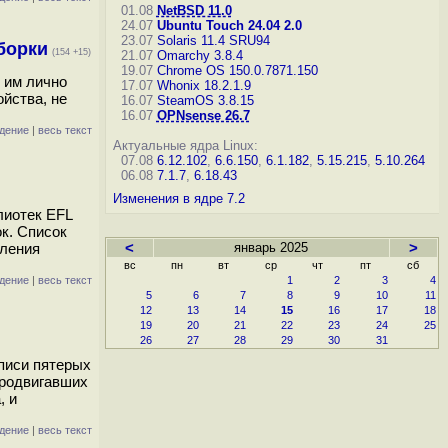
01.08
NetBSD 11.0
24.07
Ubuntu Touch 24.04 2.0
23.07
Solaris 11.4 SRU94
борки
(154 +15)
21.07
Omarchy 3.8.4
19.07
Chrome OS 150.0.7871.150
 им лично
17.07
Whonix 18.2.1.9
ойства, не
16.07
SteamOS 3.8.15
16.07
OPNsense 26.7
дение
|
весь текст
Актуальные ядра Linux:
07.08
6.12.102
,
6.6.150
,
6.1.182
,
5.15.215
,
5.10.264
06.08
7.1.7
,
6.18.43
Изменения в ядре 7.2
лиотек EFL
ок. Список
вления
<
январь 2025
>
вс
пн
вт
ср
чт
пт
сб
дение
|
весь текст
1
2
3
4
5
6
7
8
9
10
11
12
13
14
15
16
17
18
19
20
21
22
23
24
25
26
27
28
29
30
31
аписи пятерых
 продвигавших
, и
дение
|
весь текст