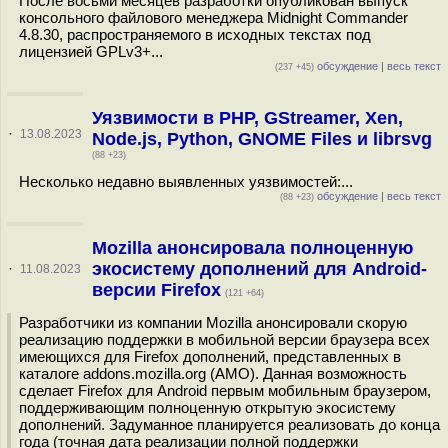
После восьми месяцев разработки опубликован выпуск
консольного файлового менеджера Midnight Commander
4.8.30, распространяемого в исходных текстах под
лицензией GPLv3+...
обсуждение
|
весь текст
(237 +45)
Уязвимости в PHP, GStreamer, Xen,
·
13.08.2023
Node.js, Python, GNOME Files и librsvg
(88 +23)
Несколько недавно выявленных уязвимостей:...
обсуждение
|
весь текст
(88 +23)
Mozilla анонсировала полноценную
экосистему дополнений для Android-
·
11.08.2023
версии Firefox
(121 +64)
Разработчики из компании Mozilla анонсировали скорую
реализацию поддержки в мобильной версии браузера всех
имеющихся для Firefox дополнений, представленных в
каталоге addons.mozilla.org (AMO). Данная возможность
сделает Firefox для Android первым мобильным браузером,
поддерживающим полноценную открытую экосистему
дополнений. Задуманное планируется реализовать до конца
года (точная дата реализации полной поддержки