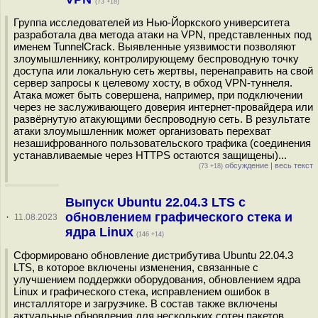
(73 +18)
Группа исследователей из Нью-Йоркского университета
разработала два метода атаки на VPN, представленных под
именем TunnelCrack. Выявленные уязвимости позволяют
злоумышленнику, контролирующему беспроводную точку
доступа или локальную сеть жертвы, перенаправить на свой
сервер запросы к целевому хосту, в обход VPN-туннеля.
Атака может быть совершена, например, при подключении
через не заслуживающего доверия интернет-провайдера или
развёрнутую атакующими беспроводную сеть. В результате
атаки злоумышленник может организовать перехват
незашифрованного пользовательского трафика (соединения
устанавливаемые через HTTPS остаются защищены)...
обсуждение
|
весь текст
(73 +18)
Выпуск Ubuntu 22.04.3 LTS c
обновлением графического стека и
·
11.08.2023
ядра Linux
(146 +14)
Сформировано обновление дистрибутива Ubuntu 22.04.3
LTS, в которое включены изменения, связанные с
улучшением поддержки оборудования, обновлением ядра
Linux и графического стека, исправлением ошибок в
инсталляторе и загрузчике. В состав также включены
актуальные обновления для нескольких сотен пакетов,