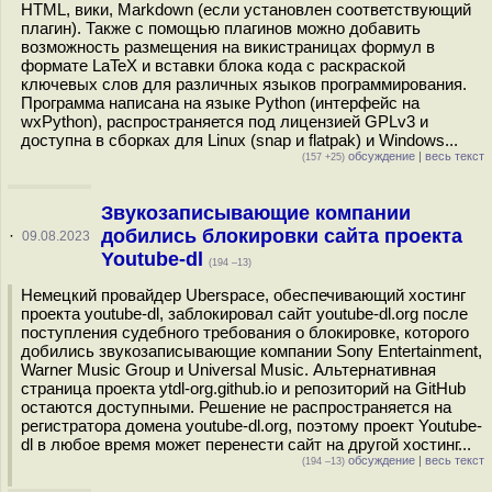
HTML, вики, Markdown (если установлен соответствующий
плагин). Также с помощью плагинов можно добавить
возможность размещения на викистраницах формул в
формате LaTeX и вставки блока кода с раскраской
ключевых слов для различных языков программирования.
Программа написана на языке Python (интерфейс на
wxPython), распространяется под лицензией GPLv3 и
доступна в сборках для Linux (snap и flatpak) и Windows...
обсуждение
|
весь текст
(157 +25)
Звукозаписывающие компании
добились блокировки сайта проекта
·
09.08.2023
Youtube-dl
(194 –13)
Немецкий провайдер Uberspace, обеспечивающий хостинг
проекта youtube-dl, заблокировал сайт youtube-dl.org после
поступления судебного требования о блокировке, которого
добились звукозаписывающие компании Sony Entertainment,
Warner Music Group и Universal Music. Альтернативная
страница проекта ytdl-org.github.io и репозиторий на GitHub
остаются доступными. Решение не распространяется на
регистратора домена youtube-dl.org, поэтому проект Youtube-
dl в любое время может перенести сайт на другой хостинг...
обсуждение
|
весь текст
(194 –13)