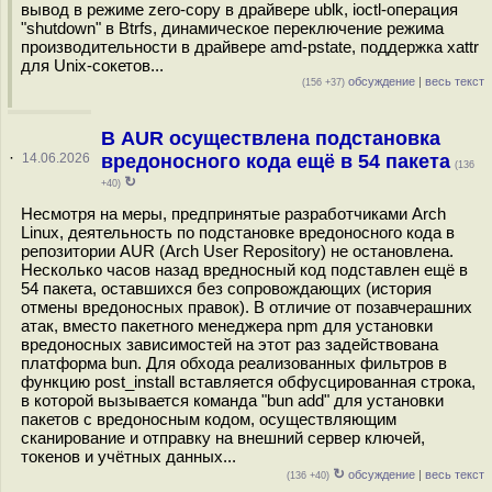
вывод в режиме zero-copy в драйвере ublk, ioctl-операция
"shutdown" в Btrfs, динамическое переключение режима
производительности в драйвере amd-pstate, поддержка xattr
для Unix-сокетов...
обсуждение
|
весь текст
(156 +37)
В AUR осуществлена подстановка
·
14.06.2026
вредоносного кода ещё в 54 пакета
(136
↻
+40)
Несмотря на меры, предпринятые разработчиками Arch
Linux, деятельность по подстановке вредоносного кода в
репозитории AUR (Arch User Repository) не остановлена.
Несколько часов назад вредносный код подставлен ещё в
54 пакета, оставшихся без сопровождающих (история
отмены вредоносных правок). В отличие от позавчерашних
атак, вместо пакетного менеджера npm для установки
вредоносных зависимостей на этот раз задействована
платформа bun. Для обхода реализованных фильтров в
функцию post_install вставляется обфусцированная строка,
в которой вызывается команда "bun add" для установки
пакетов с вредоносным кодом, осуществляющим
сканирование и отправку на внешний сервер ключей,
токенов и учётных данных...
↻
обсуждение
|
весь текст
(136 +40)