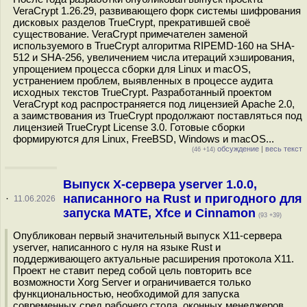
VeraCrypt 1.26.29, развивающего форк системы шифрования
дисковых разделов TrueCrypt, прекратившей своё
существование. VeraCrypt примечателен заменой
используемого в TrueCrypt алгоритма RIPEMD-160 на SHA-
512 и SHA-256, увеличением числа итераций хэширования,
упрощением процесса сборки для Linux и macOS,
устранением проблем, выявленных в процессе аудита
исходных текстов TrueCrypt. Разработанный проектом
VeraCrypt код распространяется под лицензией Apache 2.0,
а заимствования из TrueCrypt продолжают поставляться под
лицензией TrueCrypt License 3.0. Готовые сборки
формируются для Linux, FreeBSD, Windows и macOS...
обсуждение
|
весь текст
(46 +14)
Выпуск X-сервера yserver 1.0.0,
написанного на Rust и пригодного для
·
11.06.2026
запуска MATE, Xfce и Cinnamon
(93 +39)
Опубликован первый значительный выпуск X11-сервера
yserver, написанного с нуля на языке Rust и
поддерживающего актуальные расширения протокола X11.
Проект не ставит перед собой цель повторить все
возможности Xorg Server и ограничивается только
функциональностью, необходимой для запуска
современных сред рабочего стола, оконных менеджеров,