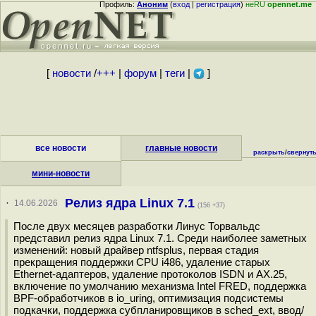
Профиль:
Аноним
(
вход
|
регистрация
)
неRU
opennet.me
[
новости
/
+++
|
форум
|
теги
|
]
все новости
главные новости
раскрыть
/
свернут
мини-новости
Релиз ядра Linux 7.1
·
14.06.2026
(156 +37)
После двух месяцев разработки Линус Торвальдс
представил релиз ядра Linux 7.1. Среди наиболее заметных
изменений: новый драйвер ntfsplus, первая стадия
прекращения поддержки CPU i486, удаление старых
Ethernet-адаптеров, удаление протоколов ISDN и AX.25,
включение по умолчанию механизма Intel FRED, поддержка
BPF-обработчиков в io_uring, оптимизация подсистемы
подкачки, поддержка субпланировщиков в sched_ext, ввод/