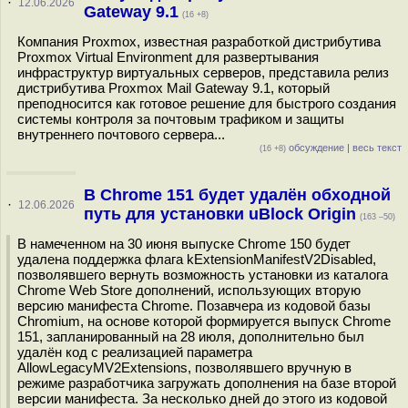
·
12.06.2026
Gateway 9.1
(16 +8)
Компания Proxmox, известная разработкой дистрибутива
Proxmox Virtual Environment для развертывания
инфраструктур виртуальных серверов, представила релиз
дистрибутива Proxmox Mail Gateway 9.1, который
преподносится как готовое решение для быстрого создания
системы контроля за почтовым трафиком и защиты
внутреннего почтового сервера...
обсуждение
|
весь текст
(16 +8)
В Chrome 151 будет удалён обходной
·
12.06.2026
путь для установки uBlock Origin
(163 –50)
В намеченном на 30 июня выпуске Chrome 150 будет
удалена поддержка флага kExtensionManifestV2Disabled,
позволявшего вернуть возможность установки из каталога
Chrome Web Store дополнений, использующих вторую
версию манифеста Chrome. Позавчера из кодовой базы
Chromium, на основе которой формируется выпуск Chrome
151, запланированный на 28 июля, дополнительно был
удалён код с реализацией параметра
AllowLegacyMV2Extensions, позволявшего вручную в
режиме разработчика загружать дополнения на базе второй
версии манифеста. За несколько дней до этого из кодовой