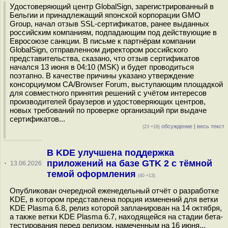
Удостоверяющий центр GlobalSign, зарегистрированный в
Бельгии и принадлежащий японской корпорации GMO
Group, начал отзыв SSL-сертификатов, ранее выданных
российским компаниям, подпадающим под действующие в
Евросоюзе санкции. В письме к партнёрам компании
GlobalSign, отправленном директором российского
представительства, сказано, что отзыв сертификатов
начался 13 июня в 04:10 (MSK) и будет проводиться
поэтапно. В качестве причины указано утверждение
консорциумом CA/Browser Forum, выступающим площадкой
для совместного принятия решений с учётом интересов
производителей браузеров и удостоверяющих центров,
новых требований по проверке организаций при выдаче
сертификатов...
обсуждение
|
весь текст
(23 +18)
В KDE улучшена поддержка
приложений на базе GTK 2 с тёмной
·
13.06.2026
темой оформления
(40 +13)
Опубликован очередной еженедельный отчёт о разработке
KDE, в котором представлена порция изменений для ветки
KDE Plasma 6.8, релиз которой запланирован на 14 октября,
а также ветки KDE Plasma 6.7, находящейся на стадии бета-
тестирования перед релизом, намеченным на 16 июня...