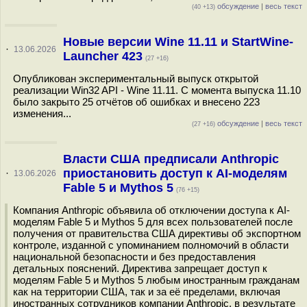
обсуждение
|
весь текст
(40 +13)
Новые версии Wine 11.11 и StartWine-
·
13.06.2026
Launcher 423
(27 +16)
Опубликован экспериментальный выпуск открытой
реализации Win32 API - Wine 11.11. С момента выпуска 11.10
было закрыто 25 отчётов об ошибках и внесено 223
изменения...
обсуждение
|
весь текст
(27 +16)
Власти США предписали Anthropic
приостановить доступ к AI-моделям
·
13.06.2026
Fable 5 и Mythos 5
(76 +15)
Компания Anthropic объявила об отключении доступа к AI-
моделям Fable 5 и Mythos 5 для всех пользователей после
получения от правительства США директивы об экспортном
контроле, изданной с упоминанием полномочий в области
национальной безопасности и без предоставления
детальных пояснений. Директива запрещает доступ к
моделям Fable 5 и Mythos 5 любым иностранным гражданам
как на территории США, так и за её пределами, включая
иностранных сотрудников компании Anthropic, в результате