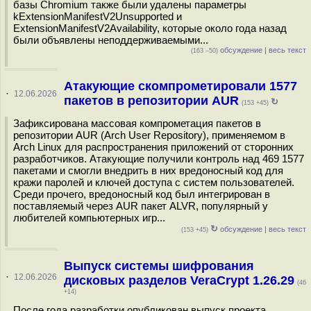
базы Chromium также были удалены параметры
kExtensionManifestV2Unsupported и
ExtensionManifestV2Availability, которые около года назад
были объявлены неподдерживаемыми...
обсуждение
|
весь текст
(163 –50)
Атакующие скомпрометировали 1577
·
12.06.2026
пакетов в репозитории AUR
↻
(153 +45)
Зафиксирована массовая компрометация пакетов в
репозитории AUR (Arch User Repository), применяемом в
Arch Linux для распространения приложений от сторонних
разработчиков. Атакующие получили контроль над 469 1577
пакетами и смогли внедрить в них вредоносный код для
кражи паролей и ключей доступа с систем пользователей.
Среди прочего, вредоносный код был интегрирован в
поставляемый через AUR пакет ALVR, популярный у
любителей компьютерных игр...
↻
обсуждение
|
весь текст
(153 +45)
Выпуск системы шифрования
·
12.06.2026
дисковых разделов VeraCrypt 1.26.29
(46
+14)
После года разработки опубликован выпуск проекта