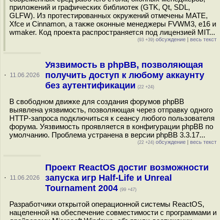
приложений и графических библиотек (GTK, Qt, SDL,
GLFW). Из протестированных окружений отмечены MATE,
Xfce и Cinnamon, а также оконные менеджеры FVWM3, e16 и
wmaker. Код проекта распространяется под лицензией MIT...
обсуждение
|
весь текст
(93 +39)
Уязвимость в phpBB, позволяющая
получить доступ к любому аккаунту
·
11.06.2026
без аутентификации
(22 +24)
В свободном движке для создания форумов phpBB
выявлена уязвимость, позволяющая через отправку одного
HTTP-запроса подключиться к сеансу любого пользователя
форума. Уязвимость проявляется в конфигурации phpBB по
умолчанию. Проблема устранена в версии phpBB 3.3.17...
обсуждение
|
весь текст
(22 +24)
Проект ReactOS достиг возможности
запуска игр Half-Life и Unreal
·
11.06.2026
Tournament 2004
(99 +47)
Разработчики открытой операционной системы ReactOS,
нацеленной на обеспечение совместимости с программами и