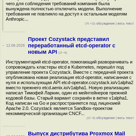
чего для соблюдения требований компания была
вынуждена полностью отключить модели. Выполнение
требования не повлияло на доступ к остальным моделям
Anthropic...
обсуждение
|
весь текст
(76 +15)
Проект Cozystack представил
переработанный etcd-operator с
·
12.06.2026
новым API
(15 +6)
Инструментарий etcd-operator, помогающий разворачивать и
сопровождать кластеры etcd в Kubernetes, перешёл под
управление проекта Cozystack. Вместе с передачей проекта
опубликована новая реализация etcd-operator, написанная с
нуля и использующая API etcd-operator.cozystack.io/v1alpha2
вместо прежнего etcd.aenix.io/v1alpha1. Новую реализацию
написал Тимофей Ларкин, один из мейнтейнеров прежней
кодовой базы. Старый вариант сохранён в ветке v1alpha1.
Код написан на Go и распространяется под лицензией
Apache 2.0. Cozystack является Sandbox-проектом
некоммерческой организации CNCF...
обсуждение
|
весь текст
(15 +6)
Выпуск дистрибутива Proxmox Mail