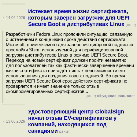
Истекает время жизни сертификата,
которым заверен загрузчик для UEFI
·
14.06.2026
Secure Boot в дистрибутивах Linux
(100 +2)
Разработчики Fedora Linux прояснили ситуацию, связанную
с истечением в конце июня срока действия сертификата
Microsoft, применяемого для заверения цифровой подписью
прослойки Shim, используемой для верифицированной
загрузки дистрибутивов Linux в режиме UEFI Secure Boot.
Переход на новый сертификат должен пройти незаметно
для пользователей так как фактически завершение времени
жизни сертификата приведёт лишь к невозможности его
использования для создания новых подписей. Во время
загрузки UEFI Secure Boot срок действия сертификата не
проверяется и имеет значение только отзыв
скомпрометированных сертификатов...
обсуждение
|
весь текст
(100 +2)
Удостоверяющий центр GlobalSign
начал отзыв EV-сертификатов у
·
13.06.2026
компаний, находящихся под
санкциями
(23 +18)