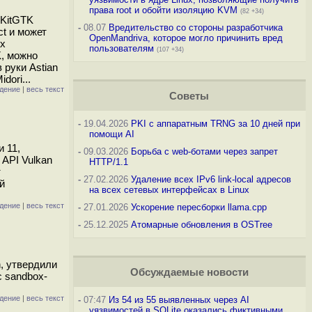
права root и обойти изоляцию KVM
(82 +34)
bKitGTK
-
08.07
Вредительство со стороны разработчика
t и может
OpenMandriva, которое могло причинить вред
ых
пользователям
(107 +34)
, можно
 руки Astian
dori...
дение
|
весь текст
Советы
-
19.04.2026
PKI с аппаратным TRNG за 10 дней при
помощи AI
и 11,
-
09.03.2026
Борьба с web-ботами через запрет
API Vulkan
HTTP/1.1
т
-
27.02.2026
Удаление всех IPv6 link-local адресов
й
на всех сетевых интерфейсах в Linux
дение
|
весь текст
-
27.01.2026
Ускорение пересборки llama.cpp
-
25.12.2025
Атомарные обновления в OSTree
n, утвердили
Обсуждаемые новости
 sandbox-
дение
|
весь текст
-
07:47
Из 54 из 55 выявленных через AI
уязвимостей в SQLite оказались фиктивными