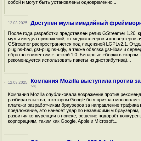
собой и могут быть установлены одновременно...
Доступен мультимедийный фреймворк 
·
12.03.2025
После года разработки представлен релиз GStreamer 1.26, 
мультимедиа приложений, от медиаплееров и конвертеров ау
GStreamer распространяется под лицензией LGPLv2.1. Отдельн
plugins-bad, gst-plugins-ugly, а также обвязка gst-libav и се
обратно совместим с веткой 1.0. Бинарные сборки в скором 
рекомендуется использовать пакеты из дистрибутива)...
Компания Mozilla выступила против з
·
12.03.2025
+24)
Компания Mozilla опубликовала возражение против рекоме
разбирательства, в котором Google был признан монополист
платежи разработчикам браузеров за направление трафика в
предложение, это нанесёт удар по независимым браузерам
развития конкуренции в поиске, решение подорвёт конкуре
корпорациям, таким как Google, Apple и Microsoft...