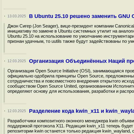
В Ubuntu 25.10 решено заменить GNU Co
·
13.03.2025
Джон Сигер (Jon Seager), вице-президент компании Canonica
инициативу по замене в Ubuntu системных утилит на аналог
Ubuntu 25.10 на использование по умолчанию инструментария
признан удачным, то uutils также будут задействованы по ум
Организация Объединённых Наций пр
·
12.03.2025
Организация Open Source Initiative (OSI), занимающаяся пр
официально одобрила принципы Open Source, предложенн
сотрудничества и повсеместного внедрения открытого исхо
сообществом Open Source United, организованном Исполнит
определяют основу для использования, разработки и распрос
Разделение кода kwin_x11 и kwin_wayl
·
12.03.2025
Разработчики композитного оконного менеджера kwin объяви
поддержкой протокола X11. Редакция kwin_x11 теперь будет
репозитории kwin останется только редакция kwin_wayland