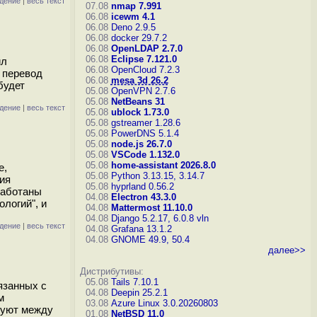
дение
|
весь текст
07.08
nmap 7.991
06.08
icewm 4.1
06.08
Deno 2.9.5
06.08
docker 29.7.2
06.08
OpenLDAP 2.7.0
06.08
Eclipse 7.121.0
ил
06.08
OpenCloud 7.2.3
 перевод
06.08
mesa 3d 26.2
будет
05.08
OpenVPN 2.7.6
05.08
NetBeans 31
дение
|
весь текст
05.08
ublock 1.73.0
05.08
gstreamer 1.28.6
05.08
PowerDNS 5.1.4
05.08
node.js 26.7.0
05.08
VSCode 1.132.0
05.08
home-assistant 2026.8.0
e,
05.08
Python 3.13.15, 3.14.7
ия
05.08
hyprland 0.56.2
работаны
04.08
Electron 43.3.0
логий", и
04.08
Mattermost 11.10.0
04.08
Django 5.2.17, 6.0.8
vln
дение
|
весь текст
04.08
Grafana 13.1.2
04.08
GNOME 49.9, 50.4
далее>>
Дистрибутивы:
05.08
Tails 7.10.1
язанных с
04.08
Deepin 25.2.1
м
03.08
Azure Linux 3.0.20260803
туют между
01.08
NetBSD 11.0