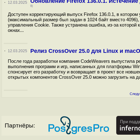
Обновление Firefox 136.0.1. Истечени
·
12.03.2025
9)
Доступен корректирующий выпуск Firefox 136.0.1, в которо
(максимальный размер был задан в 1024 байт вместо 4096),
управления Cookie. Также устранена ошибка, из-за которой
окнах...
Релиз CrossOver 25.0 для Linux и mac
·
12.03.2025
После года разработки компания CodeWeavers выпустила рел
выполнения программ и игр, написанных для платформы Win
спонсирует его разработку и возвращает в проект все новш
открытых компонентов CrossOver 25.0 можно загрузить на да
Следу
Партнёры: