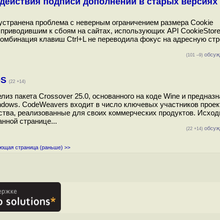
е действия подписи дополнений в старых версиях 
м устранена проблема с неверным ограничением размера Cookie
 приводившим к сбоям на сайтах, использующих API CookieStor
 комбинация клавиш Ctrl+L не переводила фокус на адресную стр
обсуж
(101 –9)
OS
(22 +14)
из пакета Crossover 25.0, основанного на коде Wine и предназн
dows. CodeWeavers входит в число ключевых участников проек
ества, реализованные для своих коммерческих продуктов. Исхо
нной странице...
обсуж
(22 +14)
ющая страница (раньше) >>