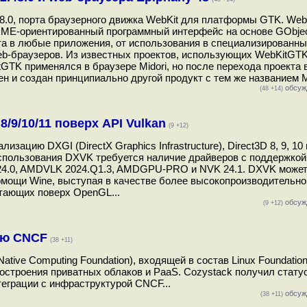
8.0, порта браузерного движка WebKit для платформы GTK. We
OME-ориентированный программный интерфейс на основе GObjec
та в любые приложения, от использования в специализированн
b-браузеров. Из известных проектов, использующих WebKitGTK
TK применялся в браузере Midori, но после перехода проекта в
н и создан принципиально другой продукт с тем же названием Mi
обсуж
(48 +14)
8/9/10/11 поверх API Vulkan
(9 +12)
цию DXGI (DirectX Graphics Infrastructure), Direct3D 8, 9, 10 
спользования DXVK требуется наличие драйверов с поддержкой 
ANV 24.0, AMDVLK 2024.Q1.3, AMDGPU-PRO и NVK 24.1. DXVK може
помощи Wine, выступая в качестве более высокопроизводительно
отающих поверх OpenGL...
обсуж
(9 +12)
ию CNCF
(38 +11)
tive Computing Foundation), входящей в состав Linux Foundatio
остроения приватных облаков и PaaS. Cozystack получил статус
еграции с инфраструктурой CNCF...
обсуж
(38 +11)