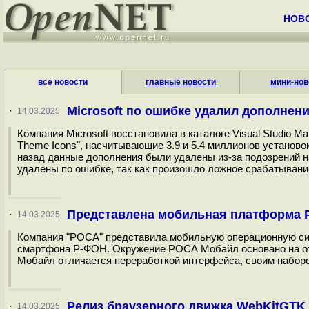
НОВ
все новости
главные новости
мини-нов
Microsoft по ошибке удалил дополнен
·
14.03.2025
Компания Microsoft восстановила в каталоге Visual Studio Ma
Theme Icons", насчитывающие 3.9 и 5.4 миллионов установок
назад данные дополнения были удалены из-за подозрений на
удалены по ошибке, так как произошло ложное срабатывание
Представлена мобильная платформа Р
·
14.03.2025
Компания "РОСА" представила мобильную операционную сис
смартфона Р-ФОН. Окружение РОСА Мобайл основано на от
Мобайл отличается переработкой интерфейса, своим наборо
Релиз браузерного движка WebKitGTK 2
·
14.03.2025