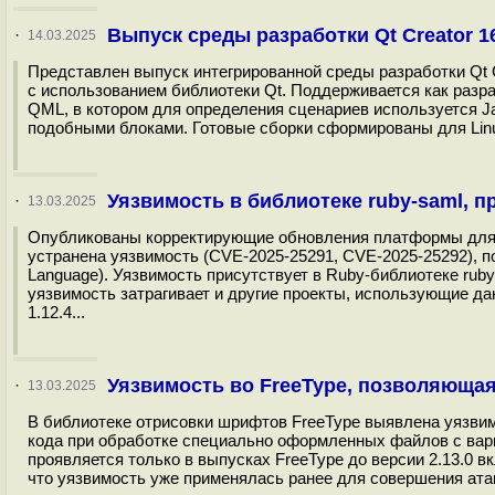
Выпуск среды разработки Qt Creator 1
·
14.03.2025
Представлен выпуск интегрированной среды разработки Qt 
с использованием библиотеки Qt. Поддерживается как разра
QML, в котором для определения сценариев используется Ja
подобными блоками. Готовые сборки сформированы для Linu
Уязвимость в библиотеке ruby-saml, п
·
13.03.2025
Опубликованы корректирующие обновления платформы для орга
устранена уязвимость (CVE-2025-25291, CVE-2025-25292), п
Language). Уязвимость присутствует в Ruby-библиотеке ru
уязвимость затрагивает и другие проекты, использующие да
1.12.4...
Уязвимость во FreeType, позволяюща
·
13.03.2025
В библиотеке отрисовки шрифтов FreeType выявлена уязвим
кода при обработке специально оформленных файлов с ва
проявляется только в выпусках FreeType до версии 2.13.0 вк
что уязвимость уже применялась ранее для совершения атак