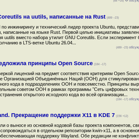
↻
обсуж
(68 +16)
reutils на uutils, написанные на Rust
(489 –23)
l по инжинирингу и технический лидер проекта Ubuntu, представ
и, написанные на языке Rust. Первой целью инициативы заявлен
 uutils вместо набора утилит GNU Coreutils. Если эксперимент 
олчанию в LTS-ветке Ubuntu 26.04...
обсуж
(489 –23)
едложила принципы Open Source
(184 –17)
оверкой лицензий на предмет соответствия критериям Open Sourc
ые Организацией Объединённых Наций (ООН) для стимулирован
дного кода в подразделениях ООН и повсеместно. Принципы вы
ельным советом ООН в рамках программы "Сеть цифровых техно
транения открытого исходного кода во всей организации...
обсуж
(184 –17)
and. Прекращение поддержки X11 в KDE 7
(156 +12)
ли о выносе из основной кодовой базы проекта компонентов, св
 сопровождаться в отдельном репозитории kwin-x11, а в основно
, обеспечивающая поддержку Wayland. Обе редакции не конфлик