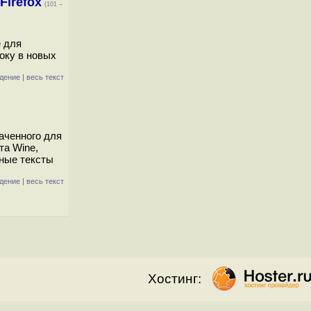
Firefox
(101 –
e для
оку в новых
дение
|
весь текст
аченного для
та Wine,
дные тексты
дение
|
весь текст
Хостинг: