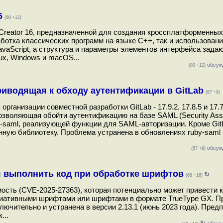
6
(80 +12)
Creator 16, предназначенной для создания кроссплатформенны
ботка классических программ на языке C++, так и использован
vaScript, а структура и параметры элементов интерфейса зада
x, Windows и maсOS...
обсуж
(80 +12)
риводящая к обходу аутентификации в GitLab
(67 +9)
низации совместной разработки GitLab - 17.9.2, 17.8.5 и 17.7
озволяющая обойти аутентификацию на базе SAML (Security Asse
by-saml, реализующей функции для SAML-авторизации. Кроме Git
нную библиотеку. Проблема устранена в обновлениях ruby-saml 1
обсуж
(67 +9)
я выполнить код при обработке шрифтов
↻
(68 +16)
ость (CVE-2025-27363), которая потенциально может привести 
риативными шрифтами или шрифтами в формате TrueType GX. П
лючительно и устранена в версии 2.13.1 (июнь 2023 года). Предп
...