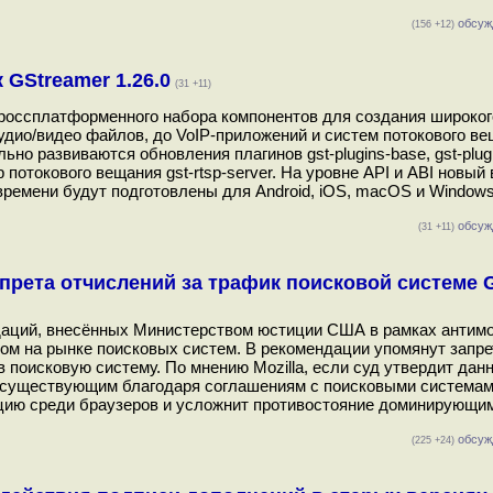
обсуж
(156 +12)
GStreamer 1.26.0
(31 +11)
кроссплатформенного набора компонентов для создания широког
дио/видео файлов, до VoIP-приложений и систем потокового ве
о развиваются обновления плагинов gst-plugins-base, gst-plugi
рвер потокового вещания gst-rtsp-server. На уровне API и ABI новый
времени будут подготовлены для Android, iOS, macOS и Windows 
обсуж
(31 +11)
апрета отчислений за трафик поисковой системе 
ндаций, внесённых Министерством юстиции США в рамках антим
ом на рынке поисковых систем. В рекомендации упомянут запре
 поисковую систему. По мнению Mozilla, если суд утвердит дан
, существующим благодаря соглашениям с поисковыми системам
нцию среди браузеров и усложнит противостояние доминирующи
обсуж
(225 +24)