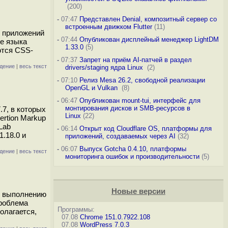
(200)
-
07:47
Представлен Denial, композитный сервер со
встроенным движком Flutter
(11)
х приложений
-
07:44
Опубликован дисплейный менеджер LightDM
ие языка
1.33.0
(5)
ются CSS-
-
07:37
Запрет на приём AI-патчей в раздел
дение
|
весь текст
drivers/staging ядра Linux
(2)
-
07:10
Релиз Mesa 26.2, свободной реализации
OpenGL и Vulkan
(8)
-
06:47
Опубликован mount-tui, интерфейс для
монтирования дисков и SMB-ресурсов в
.7, в которых
Linux
(22)
rtion Markup
Lab
-
06:14
Открыт код Cloudflare OS, платформы для
.18.0 и
приложений, создаваемых через AI
(32)
-
06:07
Выпуск Gotcha 0.4.10, платформы
дение
|
весь текст
мониторинга ошибок и производительности
(5)
Новые версии
к выполнению
роблема
Программы:
олагается,
07.08
Chrome 151.0.7922.108
07.08
WordPress 7.0.3