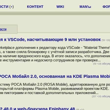
ОСТИ
(
+
)
КОНТЕНТ
WIKI
MAN'ы
ФО
ости
ия к VSCode, насчитывающие 9 млн установок
(59 +19)
rketplace дополнения к редактору кода VSCode - "Material Theme" 
, а также сняла блокировку с учётной записи разработчика. Две
 наличие вредоносного кода. В итоге оказалось, что дополнени
 инструментария и недосмотр сотрудников при проверке...
обсуж
(59 +19)
ОСА Мобайл 2.0, основанная на KDE Plasma Mobi
тему РОСА Мобайл 2.0 (ROSA Mobile), адаптированную для ро
крытой платформы Plasma Mobile, развиваемой проектом KDE
м пиктограмм и поставкой дополнительных приложений...
обсуж
(207 +16)
.48.0 и web-браузера Epiphany 48
(48 +14)