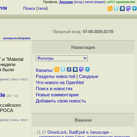
Профиль:
Аноним
(
вход
|
регистрация
)
неRU
opennet.me
РУМ
Поиск
(
теги
)
Прошлый вход:
07-08-2026,02:55
раскрыть
/
свернуть
Навигация
и "Material
 недели
я были
Каналы:
Разделы новостей
|
Сводные
дение
|
весь текст
Что нового на OpenNet
Поиск в новостях
le
Новые комментарии
(207 +16)
Добавить свою новость
ссийского
. РОСА
Важное
дение
|
весь текст
-
11.07
GhostLock, BadEpoll и Januscape -
уязвимости в ядре Linux, позволяющие получить