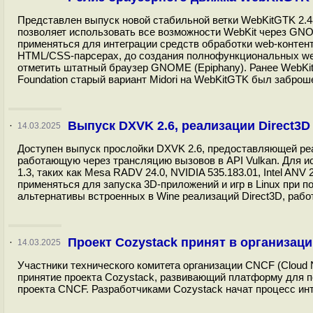
Представлен выпуск новой стабильной ветки WebKitGTK 2.4
позволяет использовать все возможности WebKit через GN
применяться для интеграции средств обработки web-контен
HTML/CSS-парсерах, до создания полнофункциональных we
отметить штатный браузер GNOME (Epiphany). Ранее WebKitG
Foundation старый вариант Midori на WebKitGTK был заброше
Выпуск DXVK 2.6, реализации Direct3D 
·
14.03.2025
Доступен выпуск прослойки DXVK 2.6, предоставляющей реализа
работающую через трансляцию вызовов в API Vulkan. Для и
1.3, таких как Mesa RADV 24.0, NVIDIA 535.183.01, Intel 
применяться для запуска 3D-приложений и игр в Linux при 
альтернативы встроенных в Wine реализаций Direct3D, раб
Проект Cozystack принят в организац
·
14.03.2025
Участники технического комитета организации CNCF (Cloud Na
принятие проекта Cozystack, развивающий платформу для п
проекта CNCF. Разработчиками Cozystack начат процесс инт