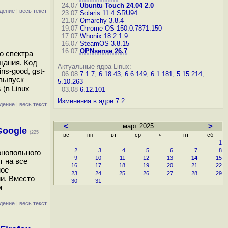
24.07
Ubuntu Touch 24.04 2.0
дение
|
весь текст
23.07
Solaris 11.4 SRU94
21.07
Omarchy 3.8.4
19.07
Chrome OS 150.0.7871.150
17.07
Whonix 18.2.1.9
16.07
SteamOS 3.8.15
16.07
OPNsense 26.7
о спектра
щания. Код
Актуальные ядра Linux:
ns-good, gst-
06.08
7.1.7
,
6.18.43
,
6.6.149
,
6.1.181
,
5.15.214
,
 выпуск
5.10.263
(в Linux
03.08
6.12.101
Изменения в ядре 7.2
дение
|
весь текст
<
март 2025
>
Google
(225
вс
пн
вт
ср
чт
пт
сб
1
2
3
4
5
6
7
8
онопольного
9
10
11
12
13
14
15
т на все
16
17
18
19
20
21
22
ное
23
24
25
26
27
28
29
и. Вместо
30
31
м
дение
|
весь текст