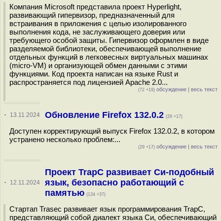
Компания Microsoft представила проект Hyperlight,
развивающий гипервизор, предназначенный для
встраивания в приложения с целью изолированного
выполнения кода, не заслуживающего доверия или
требующего особой защиты. Гипервизор оформлен в виде
разделяемой библиотеки, обеспечивающей выполнение
отдельных функций в легковесных виртуальных машинах
(micro-VM) и организующей обмен данными с этими
функциями. Код проекта написан на языке Rust и
распространяется под лицензией Apache 2.0...
обсуждение
|
весь текст
(72 +19)
Обновление Firefox 132.0.2
·
13.11.2024
(29 +17)
Доступен корректирующий выпуск Firefox 132.0.2, в котором
устранено несколько проблем:...
обсуждение
|
весь текст
(29 +17)
Проект TrapC развивает Си-подобный
язык, безопасно работающий с
·
12.11.2024
памятью
(134 +37)
Стартап Trasec развивает язык программирования TrapC,
представляющий собой диалект языка Си, обеспечивающий