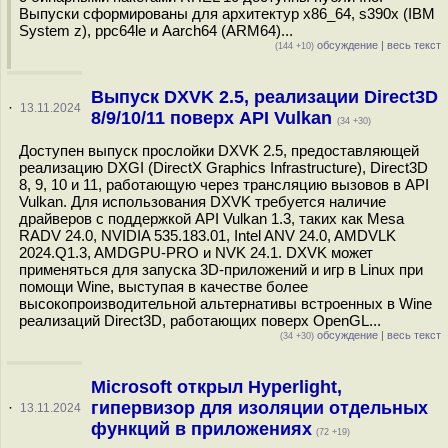
Выпуски сформированы для архитектур x86_64, s390x (IBM
System z), ppc64le и Aarch64 (ARM64)...
обсуждение
|
весь текст
(144 +10)
Выпуск DXVK 2.5, реализации Direct3D
·
13.11.2024
8/9/10/11 поверх API Vulkan
(34 +30)
Доступен выпуск прослойки DXVK 2.5, предоставляющей
реализацию DXGI (DirectX Graphics Infrastructure), Direct3D
8, 9, 10 и 11, работающую через трансляцию вызовов в API
Vulkan. Для использования DXVK требуется наличие
драйверов с поддержкой API Vulkan 1.3, таких как Mesa
RADV 24.0, NVIDIA 535.183.01, Intel ANV 24.0, AMDVLK
2024.Q1.3, AMDGPU-PRO и NVK 24.1. DXVK может
применяться для запуска 3D-приложений и игр в Linux при
помощи Wine, выступая в качестве более
высокопроизводительной альтернативы встроенных в Wine
реализаций Direct3D, работающих поверх OpenGL...
обсуждение
|
весь текст
(34 +30)
Microsoft открыл Hyperlight,
гипервизор для изоляции отдельных
·
13.11.2024
функций в приложениях
(72 +19)