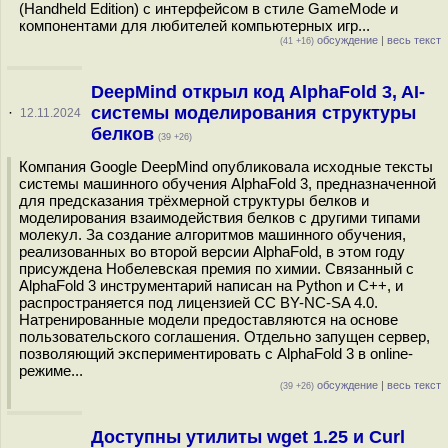
(Handheld Edition) с интерфейсом в стиле GameMode и
компонентами для любителей компьютерных игр...
обсуждение
|
весь текст
(41 +16)
DeepMind открыл код AlphaFold 3, AI-
системы моделирования структуры
·
12.11.2024
белков
(39 +26)
Компания Google DeepMind опубликовала исходные тексты
системы машинного обучения AlphaFold 3, предназначенной
для предсказания трёхмерной структуры белков и
моделирования взаимодействия белков с другими типами
молекул. За создание алгоритмов машинного обучения,
реализованных во второй версии AlphaFold, в этом году
присуждена Нобелевская премия по химии. Связанный с
AlphaFold 3 инструментарий написан на Python и C++, и
распространяется под лицензией CC BY-NC-SA 4.0.
Натренированные модели предоставляются на основе
пользовательского соглашения. Отдельно запущен сервер,
позволяющий экспериментировать с AlphaFold 3 в online-
режиме...
обсуждение
|
весь текст
(39 +26)
Доступны утилиты wget 1.25 и Curl