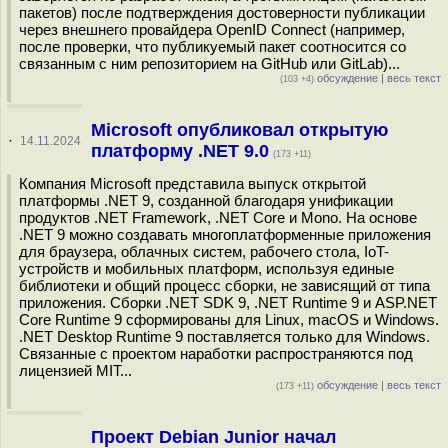
пакетов) после подтверждения достоверности публикации
через внешнего провайдера OpenID Connect (например,
после проверки, что публикуемый пакет соотносится со
связанным с ним репозиторием на GitHub или GitLab)...
обсуждение
|
весь текст
(103 +4)
Microsoft опубликовал открытую
·
14.11.2024
платформу .NET 9.0
(173 +11)
Компания Microsoft представила выпуск открытой
платформы .NET 9, созданной благодаря унификации
продуктов .NET Framework, .NET Core и Mono. На основе
.NET 9 можно создавать многоплатформенные приложения
для браузера, облачных систем, рабочего стола, IoT-
устройств и мобильных платформ, используя единые
библиотеки и общий процесс сборки, не зависящий от типа
приложения. Сборки .NET SDK 9, .NET Runtime 9 и ASP.NET
Core Runtime 9 сформированы для Linux, macOS и Windows.
.NET Desktop Runtime 9 поставляется только для Windows.
Связанные с проектом наработки распространяются под
лицензией MIT...
обсуждение
|
весь текст
(173 +11)
Проект Debian Junior начал