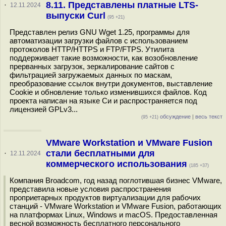
8.11. Представлены платные LTS-
·
12.11.2024
выпуски Curl
(95 +21)
Представлен релиз GNU Wget 1.25, программы для
автоматизации загрузки файлов с использованием
протоколов HTTP/HTTPS и FTP/FTPS. Утилита
поддерживает такие возможности, как возобновление
прерванных загрузок, зеркалирование сайтов с
фильтрацией загружаемых данных по маскам,
преобразование ссылок внутри документов, выставление
Cookie и обновление только изменившихся файлов. Код
проекта написан на языке Си и распространяется под
лицензией GPLv3...
обсуждение
|
весь текст
(95 +21)
VMware Workstation и VMware Fusion
стали бесплатными для
·
12.11.2024
коммерческого использования
(185 +37)
Компания Broadcom, год назад поглотившая бизнес VMware,
представила новые условия распространения
проприетарных продуктов виртуализации для рабочих
станций - VMware Workstation и VMware Fusion, работающих
на платформах Linux, Windows и macOS. Предоставленная
весной возможность бесплатного персонального