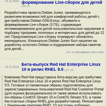
·
14.11.2024
формирование Live-сборок для детей
(216 +8)
Разработчики проекта Debian Junior, занимающегося
развитием возможностей для комфортной работы детей с
дистрибутивом Debian GNU/Linux, объявили о
формировании Live-сборок (3 ГБ), содержащих
оптимизированное для детей пользовательское окружение и
подборку программ, полезных и интересных для детей до 12
лет. Предложенную Live-сборку планируют обновлять
еженедельно. Изначально Debian Junior был нацелен на
доработку штатного Debian и поддержание набора пакетов
для детей...
обсуждение
|
весь текст
(216 +8)
Бета-выпуск Red Hat Enterprise Linux
·
13.11.2024
10 и релиз RHEL 9.5
(144 +10)
Компания Red Hat представила бета-версию дистрибутива
Red Hat Enterprise Linux 10 и релиз Red Hat Enterprise Linux
9.5. Готовые установочные образы подготовлены для
зарегистрированных пользователей Red Hat Customer Portal
(для оценки функциональности также можно использовать
iso-образы CentOS Stream 10 и CentOS Stream 9.5, а также
бесплатные сборки RHEL для разработчиков). Репозитории
с бинарными пакетами RHEL 10 доступны публично.