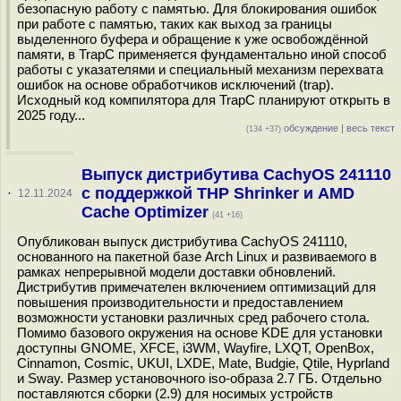
безопасную работу с памятью. Для блокирования ошибок
при работе с памятью, таких как выход за границы
выделенного буфера и обращение к уже освобождённой
памяти, в TrapC применяется фундаментально иной способ
работы с указателями и специальный механизм перехвата
ошибок на основе обработчиков исключений (trap).
Исходный код компилятора для TrapC планируют открыть в
2025 году...
обсуждение
|
весь текст
(134 +37)
Выпуск дистрибутива CachyOS 241110
с поддержкой THP Shrinker и AMD
·
12.11.2024
Cache Optimizer
(41 +16)
Опубликован выпуск дистрибутива CachyOS 241110,
основанного на пакетной базе Arch Linux и развиваемого в
рамках непрерывной модели доставки обновлений.
Дистрибутив примечателен включением оптимизаций для
повышения производительности и предоставлением
возможности установки различных сред рабочего стола.
Помимо базового окружения на основе KDE для установки
доступны GNOME, XFCE, i3WM, Wayfire, LXQT, OpenBox,
Cinnamon, Cosmic, UKUI, LXDE, Mate, Budgie, Qtile, Hyprland
и Sway. Размер установочного iso-образа 2.7 ГБ. Отдельно
поставляются сборки (2.9) для носимых устройств