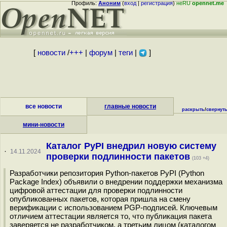
Профиль:
Аноним
(
вход
|
регистрация
)
неRU
opennet.me
[
новости
/
+++
|
форум
|
теги
|
]
все новости
главные новости
раскрыть
/
свернут
мини-новости
Каталог PyPI внедрил новую систему
·
14.11.2024
проверки подлинности пакетов
(103 +4)
Разработчики репозитория Python-пакетов PyPI (Python
Package Index) объявили о внедрении поддержки механизма
цифровой аттестации для проверки подлинности
опубликованных пакетов, которая пришла на смену
верификации с использованием PGP-подписей. Ключевым
отличием аттестации является то, что публикация пакета
заверяется не разработчиком, а третьим лицом (каталогом