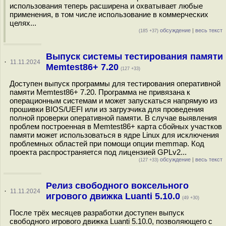
использования теперь расширена и охватывает любые
применения, в том числе использование в коммерческих
целях...
обсуждение
|
весь текст
(185 +37)
Выпуск системы тестирования памяти
·
11.11.2024
Memtest86+ 7.20
(127 +33)
Доступен выпуск программы для тестирования оперативной
памяти Memtest86+ 7.20. Программа не привязана к
операционным системам и может запускаться напрямую из
прошивки BIOS/UEFI или из загрузчика для проведения
полной проверки оперативной памяти. В случае выявления
проблем построенная в Memtest86+ карта сбойных участков
памяти может использоваться в ядре Linux для исключения
проблемных областей при помощи опции memmap. Код
проекта распространяется под лицензией GPLv2...
обсуждение
|
весь текст
(127 +33)
Релиз свободного воксельного
·
11.11.2024
игрового движка Luanti 5.10.0
(49 +30)
После трёх месяцев разработки доступен выпуск
свободного игрового движка Luanti 5.10.0, позволяющего с