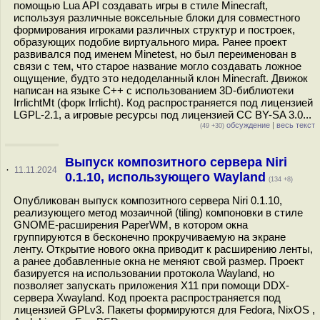
помощью Lua API создавать игры в стиле Minecraft,
используя различные воксельные блоки для совместного
формирования игроками различных структур и построек,
образующих подобие виртуального мира. Ранее проект
развивался под именем Minetest, но был переименован в
связи с тем, что старое название могло создавать ложное
ощущение, будто это недоделанный клон Minecraft. Движок
написан на языке С++ c использованием 3D-библиотеки
IrrlichtMt (форк Irrlicht). Код распространяется под лицензией
LGPL-2.1, а игровые ресурсы под лицензией CC BY-SA 3.0...
обсуждение
|
весь текст
(49 +30)
Выпуск композитного сервера Niri
·
11.11.2024
0.1.10, использующего Wayland
(134 +8)
Опубликован выпуск композитного сервера Niri 0.1.10,
реализующего метод мозаичной (tiling) компоновки в стиле
GNOME-расширения PaperWM, в котором окна
группируются в бесконечно прокручиваемую на экране
ленту. Открытие нового окна приводит к расширению ленты,
а ранее добавленные окна не меняют свой размер. Проект
базируется на использовании протокола Wayland, но
позволяет запускать приложения X11 при помощи DDX-
сервера Xwayland. Код проекта распространяется под
лицензией GPLv3. Пакеты формируются для Fedora, NixOS ,