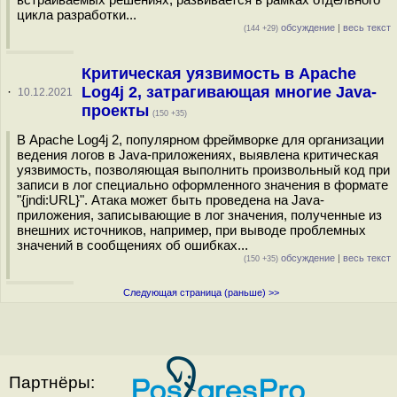
цикла разработки...
обсуждение
|
весь текст
(144 +29)
Критическая уязвимость в Apache
Log4j 2, затрагивающая многие Java-
·
10.12.2021
проекты
(150 +35)
В Apache Log4j 2, популярном фреймворке для организации
ведения логов в Java-приложениях, выявлена критическая
уязвимость, позволяющая выполнить произвольный код при
записи в лог специально оформленного значения в формате
"{jndi:URL}". Атака может быть проведена на Java-
приложения, записывающие в лог значения, полученные из
внешних источников, например, при выводе проблемных
значений в сообщениях об ошибках...
обсуждение
|
весь текст
(150 +35)
Следующая страница (раньше) >>
Партнёры: