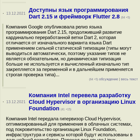
Доступны язык программирования
·
13.12.2021
Dart 2.15 и фреймворк Flutter 2.8
(64 +5)
Компания Google опубликовала релиз языка
программирования Dart 2.15, продолживший развитие
кардинально переработанной ветки Dart 2, которая
отличается от изначального варианта языка Dart
применением сильной статической типизации (типы могут
выводиться автоматически, поэтому указание типов не
является обязательным, но динамическая типизация
больше не используется и вычисленный изначально тип
закрепляется за переменной и в дальнейшем применяется
строгая проверка типа)...
обсуждение
|
весь текст
(64 +5)
Компания Intel перевела разработку
Cloud Hypervisor в организацию Linux
·
13.12.2021
Foundation
(41 +15)
Компания Intel передала гипервизор Cloud Hypervisor,
оптимизированный для применения в облачных системах,
под покровительство организации Linux Foundation,
инфраструктура и сервисы которой будут использованы в
дальнейшей разработке. Переход под крыло Linux