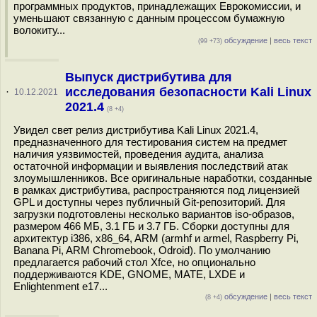
программных продуктов, принадлежащих Еврокомиссии, и
уменьшают связанную с данным процессом бумажную
волокиту...
обсуждение
|
весь текст
(99 +73)
Выпуск дистрибутива для
исследования безопасности Kali Linux
·
10.12.2021
2021.4
(8 +4)
Увидел свет релиз дистрибутива Kali Linux 2021.4,
предназначенного для тестирования систем на предмет
наличия уязвимостей, проведения аудита, анализа
остаточной информации и выявления последствий атак
злоумышленников. Все оригинальные наработки, созданные
в рамках дистрибутива, распространяются под лицензией
GPL и доступны через публичный Git-репозиторий. Для
загрузки подготовлены несколько вариантов iso-образов,
размером 466 МБ, 3.1 ГБ и 3.7 ГБ. Сборки доступны для
архитектур i386, x86_64, ARM (armhf и armel, Raspberry Pi,
Banana Pi, ARM Chromebook, Odroid). По умолчанию
предлагается рабочий стол Xfce, но опционально
поддерживаются KDE, GNOME, MATE, LXDE и
Enlightenment e17...
обсуждение
|
весь текст
(8 +4)