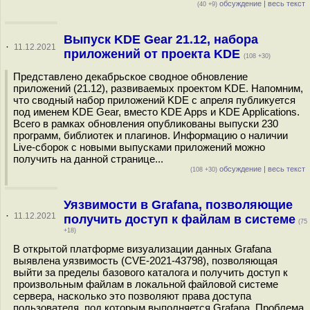
обсуждение
|
весь текст
(40 +9)
Выпуск KDE Gear 21.12, набора
·
11.12.2021
приложений от проекта KDE
(108 +30)
Представлено декабрьское сводное обновление
приложений (21.12), развиваемых проектом KDE. Напомним,
что сводный набор приложений KDE c апреля публикуется
под именем KDE Gear, вместо KDE Apps и KDE Applications.
Всего в рамках обновления опубликованы выпуски 230
программ, библиотек и плагинов. Информацию о наличии
Live-сборок с новыми выпусками приложений можно
получить на данной странице...
обсуждение
|
весь текст
(108 +30)
Уязвимости в Grafana, позволяющие
·
11.12.2021
получить доступ к файлам в системе
(75
+18)
В открытой платформе визуализации данных Grafana
выявлена уязвимость (CVE-2021-43798), позволяющая
выйти за пределы базового каталога и получить доступ к
произвольным файлам в локальной файловой системе
сервера, насколько это позволяют права доступа
пользователя, под которым выполняется Grafana. Проблема