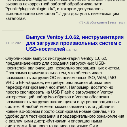
вызвана некорректной работой обработчика пути
"/public/plugins/‹plugin-id›/", в котором допускалось
использование символов ".." для доступа к нижележащим
каталогам...
обсуждение
|
весь текст
(75 +18)
Выпуск Ventoy 1.0.62, инструментария
для загрузки произвольных систем с
·
11.12.2021
USB-носителей
(147 +52)
Опубликован выпуск инструментария Ventoy 1.0.62,
предназначенного для создания загрузочных USB-
носителей, включающих несколько операционных систем.
Программа примечательна тем, что обеспечивает
возможность загрузки ОС из неизменных ISO, WIM, IMG,
VHD и EFI-образов, не требуя распаковки образа или
переформатирования носителя. Например, достаточно
просто скопировать на USB Flash с загрузчиком Ventoy
интересующий набор iso-образов и Ventoy обеспечит
возможность загрузки находящихся внутри операционных
систем. В любой момент можно заменить или добавить
новые iso-образы просто скопировав новые файлы, что
удобно для тестирования и предварительного ознакомления
с различными дистрибутивами и операционными
системами. Код проекта написан на языке Си и