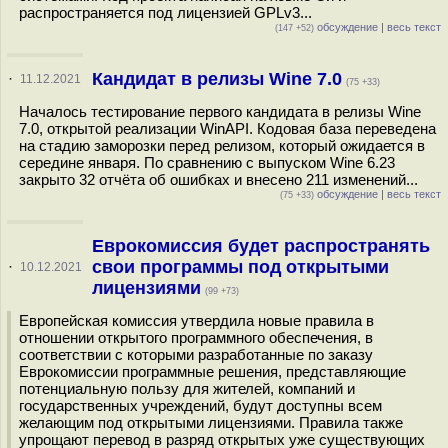
распространяется под лицензией GPLv3...
обсуждение
|
весь текст
(147 +52)
Кандидат в релизы Wine 7.0
·
11.12.2021
(75 +33)
Началось тестирование первого кандидата в релизы Wine
7.0, открытой реализации WinAPI. Кодовая база переведена
на стадию заморозки перед релизом, который ожидается в
середине января. По сравнению с выпуском Wine 6.23
закрыто 32 отчёта об ошибках и внесено 211 изменений...
обсуждение
|
весь текст
(75 +33)
Еврокомиссия будет распространять
свои программы под открытыми
·
10.12.2021
лицензиями
(99 +73)
Европейская комиссия утвердила новые правила в
отношении открытого программного обеспечения, в
соответствии с которыми разработанные по заказу
Еврокомиссии программные решения, представляющие
потенциальную пользу для жителей, компаний и
государственных учреждений, будут доступны всем
желающим под открытыми лицензиями. Правила также
упрощают перевод в разряд открытых уже существующих