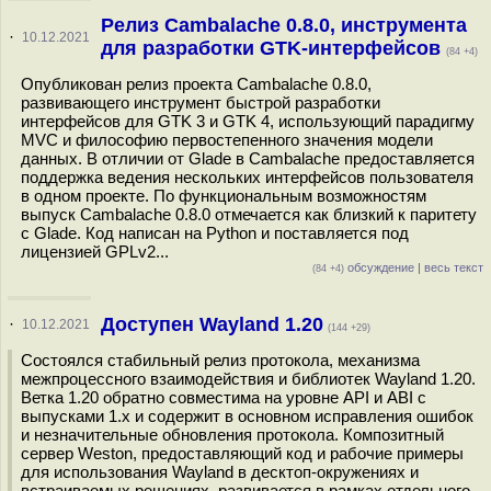
Релиз Cambalache 0.8.0, инструмента
·
10.12.2021
для разработки GTK-интерфейсов
(84 +4)
Опубликован релиз проекта Cambalache 0.8.0,
развивающего инструмент быстрой разработки
интерфейсов для GTK 3 и GTK 4, использующий парадигму
MVC и философию первостепенного значения модели
данных. В отличии от Glade в Cambalache предоставляется
поддержка ведения нескольких интерфейсов пользователя
в одном проекте. По функциональным возможностям
выпуск Cambalache 0.8.0 отмечается как близкий к паритету
с Glade. Код написан на Python и поставляется под
лицензией GPLv2...
обсуждение
|
весь текст
(84 +4)
Доступен Wayland 1.20
·
10.12.2021
(144 +29)
Состоялся стабильный релиз протокола, механизма
межпроцессного взаимодействия и библиотек Wayland 1.20.
Ветка 1.20 обратно совместима на уровне API и ABI с
выпусками 1.x и содержит в основном исправления ошибок
и незначительные обновления протокола. Композитный
сервер Weston, предоставляющий код и рабочие примеры
для использования Wayland в десктоп-окружениях и
встраиваемых решениях, развивается в рамках отдельного