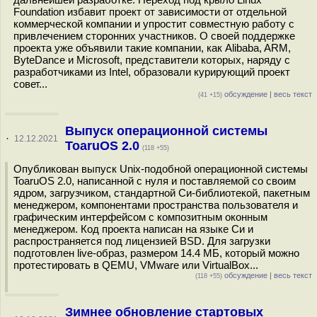
Foundation избавит проект от зависимости от отдельной
коммерческой компании и упростит совместную работу с
привлечением сторонних участников. О своей поддержке
проекта уже объявили такие компании, как Alibaba, ARM,
ByteDance и Microsoft, представители которых, наряду с
разработчиками из Intel, образовали курирующий проект
совет...
обсуждение
|
весь текст
(41 +15)
Выпуск операционной системы
·
12.12.2021
ToaruOS 2.0
(118 +55)
Опубликован выпуск Unix-подобной операционной системы
ToaruOS 2.0, написанной с нуля и поставляемой со своим
ядром, загрузчиком, стандартной Си-библиотекой, пакетным
менеджером, компонентами пространства пользователя и
графическим интерфейсом с композитным оконным
менеджером. Код проекта написан на языке Си и
распространяется под лицензией BSD. Для загрузки
подготовлен live-образ, размером 14.4 МБ, который можно
протестировать в QEMU, VMware или VirtualBox...
обсуждение
|
весь текст
(118 +55)
Зимнее обновление стартовых