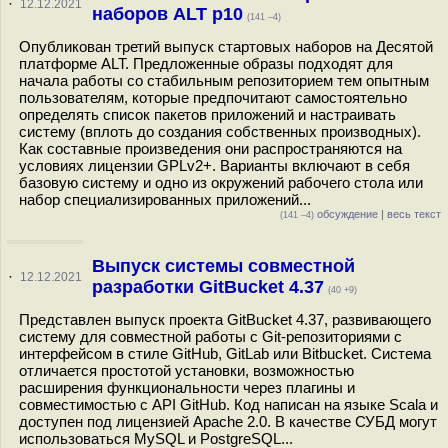
·
12.12.2021
наборов ALT p10
(141 –4)
Опубликован третий выпуск стартовых наборов на Десятой
платформе ALT. Предложенные образы подходят для
начала работы со стабильным репозиторием тем опытным
пользователям, которые предпочитают самостоятельно
определять список пакетов приложений и настраивать
систему (вплоть до создания собственных производных).
Как составные произведения они распространяются на
условиях лицензии GPLv2+. Варианты включают в себя
базовую систему и одно из окружений рабочего стола или
набор специализированных приложений...
обсуждение
|
весь текст
(141 –4)
Выпуск системы совместной
·
12.12.2021
разработки GitBucket 4.37
(40 +9)
Представлен выпуск проекта GitBucket 4.37, развивающего
систему для совместной работы с Git-репозиториями с
интерфейсом в стиле GitHub, GitLab или Bitbucket. Система
отличается простотой установки, возможностью
расширения функциональности через плагины и
совместимостью с API GitHub. Код написан на языке Scala и
доступен под лицензией Apache 2.0. В качестве СУБД могут
использоваться MySQL и PostgreSQL...