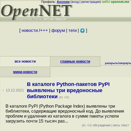
Профиль:
Аноним
(
вход
|
регистрация
)
неRU
opennet.me
[
новости
/
+++
|
форум
|
теги
|
]
все новости
главные новости
раскрыть
/
свернут
мини-новости
В каталоге Python-пакетов PyPI
выявлены три вредоносные
·
13.12.2021
библиотеки
(61 +15)
В каталоге PyPI (Python Package Index) выявлены три
библиотеки, содержащие вредоносный код. До выявления
проблем и удаления из каталога в сумме пакеты успели
загрузить почти 15 тысяч раз...
обсуждение
|
весь текст
(61 +15)