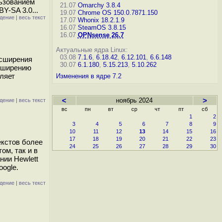
льзованием
21.07
Omarchy 3.8.4
Y-SA 3.0...
19.07
Chrome OS 150.0.7871.150
дение
|
весь текст
17.07
Whonix 18.2.1.9
16.07
SteamOS 3.8.15
16.07
OPNsense 26.7
Актуальные ядра Linux:
03.08
7.1.6
,
6.18.42
,
6.12.101
,
6.6.148
асширения
30.07
6.1.180
,
5.15.213
,
5.10.262
асширению
оляет
Изменения в ядре 7.2
ы
<
ноябрь 2024
>
дение
|
весь текст
вс
пн
вт
ср
чт
пт
сб
1
2
3
4
5
6
7
8
9
10
11
12
13
14
15
16
17
18
19
20
21
22
23
екстов более
24
25
26
27
28
29
30
ом, так и в
нии Hewlett
ogle.
дение
|
весь текст