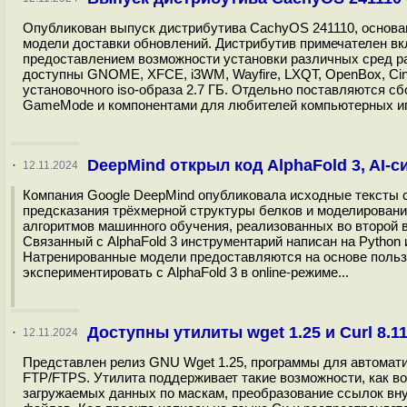
Опубликован выпуск дистрибутива CachyOS 241110, основанн
модели доставки обновлений. Дистрибутив примечателен в
предоставлением возможности установки различных сред ра
доступны GNOME, XFCE, i3WM, Wayfire, LXQT, OpenBox, Cinna
установочного iso-образа 2.7 ГБ. Отдельно поставляются сбо
GameMode и компонентами для любителей компьютерных игр
DeepMind открыл код AlphaFold 3, AI
·
12.11.2024
Компания Google DeepMind опубликовала исходные тексты с
предсказания трёхмерной структуры белков и моделировани
алгоритмов машинного обучения, реализованных во второй в
Связанный с AlphaFold 3 инструментарий написан на Python
Натренированные модели предоставляются на основе польз
экспериментировать с AlphaFold 3 в online-режиме...
Доступны утилиты wget 1.25 и Curl 8.
·
12.11.2024
Представлен релиз GNU Wget 1.25, программы для автомат
FTP/FTPS. Утилита поддерживает такие возможности, как в
загружаемых данных по маскам, преобразование ссылок вну