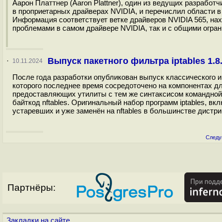
Аарон Плaттнер (Aaron Plattner), один из ведущих разрабо
в проприетарных драйверах NVIDIA, и перечислил области в
Информация соответствует ветке драйверов NVIDIA 565, нах
проблемами в самом драйвере NVIDIA, так и с общими огран
Выпуск пакетного фильтра iptables 1.8
·
10.11.2024
После года разработки опубликован выпуск классического и
которого последнее время сосредоточено на компонентах для 
предоставляющих утилиты с тем же синтаксисом командной ст
байткод nftables. Оригинальный набор программ iptables, вклю
устаревших и уже заменён на nftables в большинстве дистри
Следу
Партнёры:
Закладки на сайте