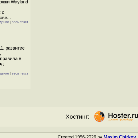
ержки Wayland
.
 с
ве...
дение
|
весь текст
1, развитие
,
 правила в
яд
дение
|
весь текст
Хостинг:
Created 1996-2026 by
Maxim Chirkov