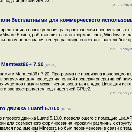
ся под лицензией GPLv3...
обсуж
(95 +21)
стали бесплатными для коммерческого использов
 представила новые условия распространения проприетарных п
и VMware Fusion, работающих на платформах Linux, Windows и m
льного использования теперь расширена и охватывает любые пр
обсуж
(185 +37)
Memtest86+ 7.20
(127 +33)
памяти Memtest86+ 7.20. Программа не привязана к операцион
з загрузчика для проведения полной проверки оперативной памя
х участков памяти может использоваться в ядре Linux для иск
та распространяется под лицензией GPLv2...
обсуж
(127 +33)
о движка Luanti 5.10.0
(49 +30)
 игрового движка Luanti 5.10.0, позволяющего с помощью Lua AP
локи для совместного формирования игроками различных структур
ался под именем Minetest, но был переименован в связи с тем,