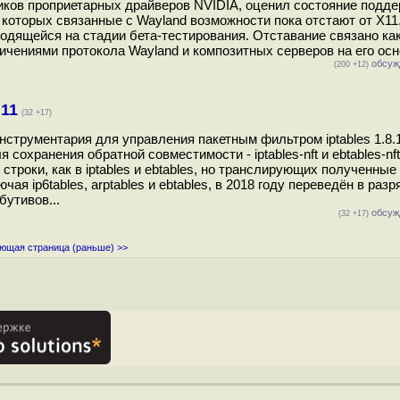
тчиков проприетарных драйверов NVIDIA, оценил состояние подд
 которых связанные с Wayland возможности пока отстают от X11
одящейся на стадии бета-тестирования. Отставание связано как
ичениями протокола Wayland и композитных серверов на его осно
обсуж
(200 +12)
.11
(32 +17)
нструментария для управления пакетным фильтром iptables 1.8.1
сохранения обратной совместимости - iptables-nft и ebtables-nft
роки, как в iptables и ebtables, но транслирующих полученные
чая ip6tables, arptables и ebtables, в 2018 году переведён в разр
бутивов...
обсуж
(32 +17)
ющая страница (раньше) >>