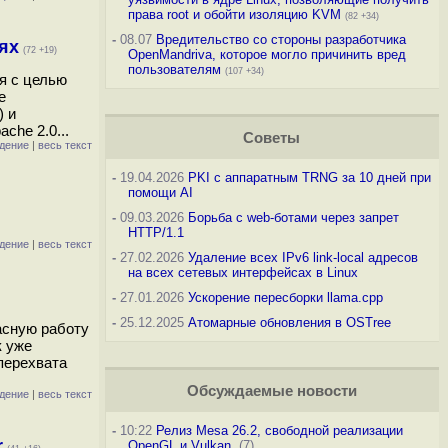
права root и обойти изоляцию KVM
(82 +34)
-
08.07
Вредительство со стороны разработчика
ях
(72 +19)
OpenMandriva, которое могло причинить вред
пользователям
(107 +34)
я с целью
е
) и
che 2.0...
Советы
дение
|
весь текст
-
19.04.2026
PKI с аппаратным TRNG за 10 дней при
помощи AI
-
09.03.2026
Борьба с web-ботами через запрет
HTTP/1.1
дение
|
весь текст
-
27.02.2026
Удаление всех IPv6 link-local адресов
на всех сетевых интерфейсах в Linux
-
27.01.2026
Ускорение пересборки llama.cpp
-
25.12.2025
Атомарные обновления в OSTree
асную работу
к уже
перехвата
Обсуждаемые новости
дение
|
весь текст
-
10:22
Релиз Mesa 26.2, свободной реализации
r
OpenGL и Vulkan
(7)