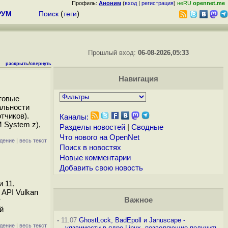
Профиль:
Аноним
(
вход
|
регистрация
)
неRU
opennet.me
РУМ
Поиск
(
теги
)
Прошлый вход:
06-08-2026,05:33
раскрыть
/
свернуть
Навигация
отовые
альности
тчиков).
Каналы:
 System z),
Разделы новостей
|
Сводные
Что нового на OpenNet
дение
|
весь текст
Поиск в новостях
Новые комментарии
Добавить свою новость
и 11,
API Vulkan
Важное
т
й
-
11.07
GhostLock, BadEpoll и Januscape -
дение
|
весь текст
уязвимости в ядре Linux, позволяющие получить