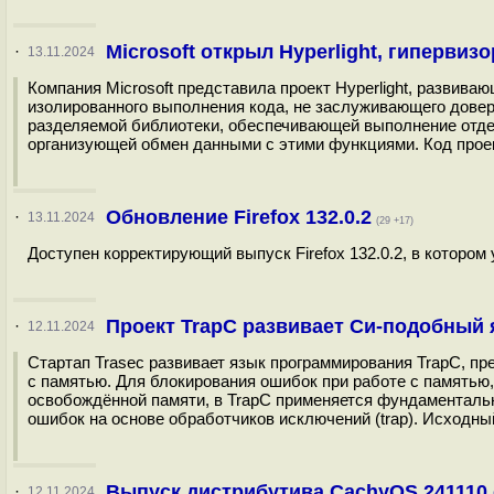
Microsoft открыл Hyperlight, гиперви
·
13.11.2024
Компания Microsoft представила проект Hyperlight, развив
изолированного выполнения кода, не заслуживающего дове
разделяемой библиотеки, обеспечивающей выполнение отде
организующей обмен данными с этими функциями. Код проект
Обновление Firefox 132.0.2
·
13.11.2024
(29 +17)
Доступен корректирующий выпуск Firefox 132.0.2, в котором 
Проект TrapC развивает Си-подобный
·
12.11.2024
Стартап Trasec развивает язык программирования TrapC, п
с памятью. Для блокирования ошибок при работе с памятью,
освобождённой памяти, в TrapC применяется фундаментальн
ошибок на основе обработчиков исключений (trap). Исходный
Выпуск дистрибутива CachyOS 241110 
·
12.11.2024