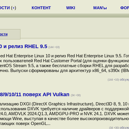
ОСТИ
(
+
)
КОНТЕНТ
WIKI
MAN'ы
ФО
ости
0 и релиз RHEL 9.5
(144 +10)
at Enterprise Linux 10 и релиз Red Hat Enterprise Linux 9.5. Г
 пользователей Red Hat Customer Portal (для оценки функцион
entOS Stream 9.5, а также бесплатные сборки RHEL для разрабо
чно. Выпуски сформированы для архитектур x86_64, s390x (IBM
обсуж
(144 +10)
8/9/10/11 поверх API Vulkan
(34 +30)
цию DXGI (DirectX Graphics Infrastructure), Direct3D 8, 9, 10 
спользования DXVK требуется наличие драйверов с поддержкой 
ANV 24.0, AMDVLK 2024.Q1.3, AMDGPU-PRO и NVK 24.1. DXVK може
помощи Wine, выступая в качестве более высокопроизводительно
отающих поверх OpenGL...
обсуж
(34 +30)