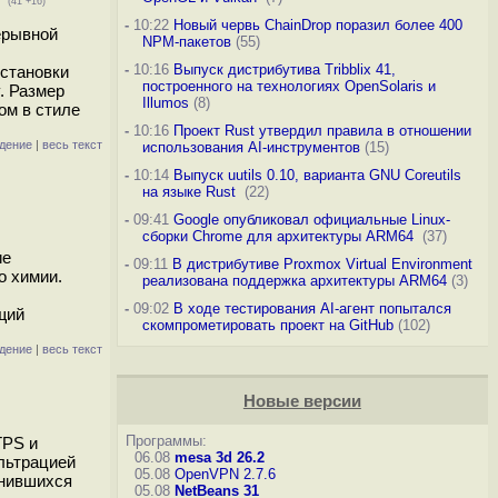
(41 +16)
-
10:22
Новый червь ChainDrop поразил более 400
ерывной
NPM-пакетов
(55)
-
10:16
Выпуск дистрибутива Tribblix 41,
установки
построенного на технологиях OpenSolaris и
. Размер
Illumos
(8)
ом в стиле
-
10:16
Проект Rust утвердил правила в отношении
дение
|
весь текст
использования AI-инструментов
(15)
-
10:14
Выпуск uutils 0.10, варианта GNU Coreutils
на языке Rust
(22)
-
09:41
Google опубликовал официальные Linux-
сборки Chrome для архитектуры ARM64
(37)
ие
-
09:11
В дистрибутиве Proxmox Virtual Environment
о химии.
реализована поддержка архитектуры ARM64
(3)
-
09:02
В ходе тестирования AI-агент попытался
щий
скомпрометировать проект на GitHub
(102)
дение
|
весь текст
Новые версии
Программы:
TPS и
06.08
mesa 3d 26.2
льтрацией
05.08
OpenVPN 2.7.6
енившихся
05.08
NetBeans 31