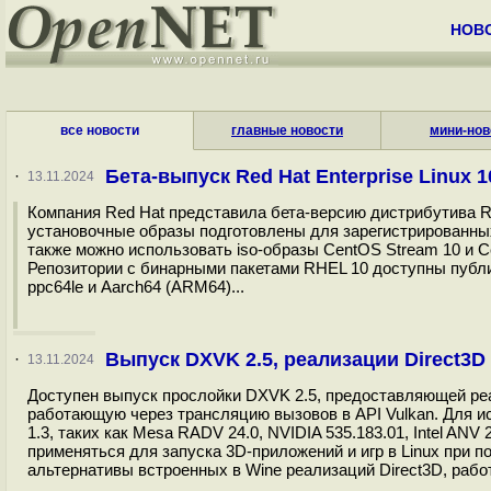
НОВ
все новости
главные новости
мини-нов
Бета-выпуск Red Hat Enterprise Linux 1
·
13.11.2024
Компания Red Hat представила бета-версию дистрибутива Red H
установочные образы подготовлены для зарегистрированных
также можно использовать iso-образы CentOS Stream 10 и C
Репозитории с бинарными пакетами RHEL 10 доступны публи
ppc64le и Aarch64 (ARM64)...
Выпуск DXVK 2.5, реализации Direct3D 
·
13.11.2024
Доступен выпуск прослойки DXVK 2.5, предоставляющей реализа
работающую через трансляцию вызовов в API Vulkan. Для и
1.3, таких как Mesa RADV 24.0, NVIDIA 535.183.01, Intel 
применяться для запуска 3D-приложений и игр в Linux при 
альтернативы встроенных в Wine реализаций Direct3D, раб