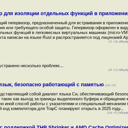
зор для изоляции отдельных функций в приложени
ающий гипервизор, предназначенный для встраивания в приложени
рия или требующего особой защиты. Гипервизор оформлен в вид
льных функций в легковесных виртуальных машинах (micro-VM
а написан на языке Rust и распространяется под лицензией Apa
обсуж
(72 +19)
устранено несколько проблем:...
обсуж
(29 +17)
 язык, безопасно работающий с памятью
(134 +37)
редставляющий собой диалект языка Си, обеспечивающий безоп
 таких как выход за границы выделенного буфера и обращение 
о иной способ работы с указателями и специальный механизм 
 код компилятора для TrapC планируют открыть в 2025 году...
обсуж
(134 +37)
с поддержкой THP Shrinker и AMD Cache Optimize