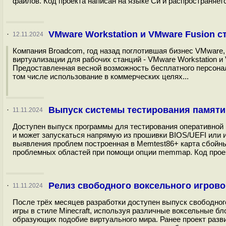
файлов. Код проекта написан на языке Си и распространяет
VMware Workstation и VMware Fusion 
·
12.11.2024
Компания Broadcom, год назад поглотившая бизнес VMware,
виртуализации для рабочих станций - VMware Workstation 
Предоставленная весной возможность бесплатного персона
том числе использование в коммерческих целях...
Выпуск системы тестирования памяти 
·
11.11.2024
Доступен выпуск программы для тестирования оперативной 
и может запускаться напрямую из прошивки BIOS/UEFI или и
выявления проблем построенная в Memtest86+ карта сбойны
проблемных областей при помощи опции memmap. Код проек
Релиз свободного воксельного игровог
·
11.11.2024
После трёх месяцев разработки доступен выпуск свободного
игры в стиле Minecraft, используя различные воксельные б
образующих подобие виртуального мира. Ранее проект развив