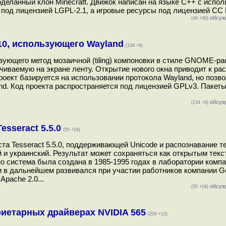
деланный клон Minecraft. Движок написан на языке С++ c испо
тся под лицензией LGPL-2.1, а игровые ресурсы под лицензией CC B
обсуж
(49 +30)
.10, использующего Wayland
(134 +8)
лизующего метод мозаичной (tiling) компоновки в стиле GNOME-р
чиваемую на экране ленту. Открытие нового окна приводит к р
роект базируется на использовании протокола Wayland, но позв
d. Код проекта распространяется под лицензией GPLv3. Пакет
обсуж
(134 +8)
sseract 5.5.0
(55 +18)
та Tesseract 5.5.0, поддерживающей Unicode и распознавание т
 и украинский. Результат может сохраняться как открытым текст
 система была создана в 1985-1995 годах в лаборатории компа
 и в дальнейшем развивался при участии работников компании Go
pache 2.0...
обсуж
(55 +18)
иетарных драйверах NVIDIA 565
(200 +12)