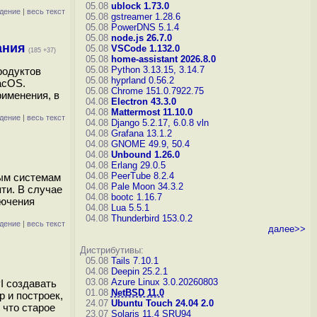
05.08
ublock 1.73.0
дение
|
весь текст
05.08
gstreamer 1.28.6
05.08
PowerDNS 5.1.4
05.08
node.js 26.7.0
ания
05.08
VSCode 1.132.0
(185 +37)
05.08
home-assistant 2026.8.0
05.08
Python 3.13.15, 3.14.7
родуктов
05.08
hyprland 0.56.2
acOS.
05.08
Chrome 151.0.7922.75
именения, в
04.08
Electron 43.3.0
04.08
Mattermost 11.10.0
дение
|
весь текст
04.08
Django 5.2.17, 6.0.8
vln
04.08
Grafana 13.1.2
04.08
GNOME 49.9, 50.4
04.08
Unbound 1.26.0
04.08
Erlang 29.0.5
04.08
PeerTube 8.2.4
ным системам
04.08
Pale Moon 34.3.2
ти. В случае
04.08
bootc 1.16.7
лючения
04.08
Lua 5.5.1
04.08
Thunderbird 153.0.2
дение
|
весь текст
далее>>
Дистрибутивы:
05.08
Tails 7.10.1
04.08
Deepin 25.2.1
03.08
Azure Linux 3.0.20260803
I создавать
01.08
NetBSD 11.0
 и построек,
24.07
Ubuntu Touch 24.04 2.0
 что старое
23.07
Solaris 11.4 SRU94