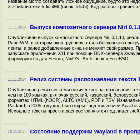
название могло создавать ложное ощущение, будто это недо
3D-библиотеки IrrlichtMt (форк Irrlicht). Код распространяе
Выпуск композитного сервера Niri 0.1
·
11.11.2024
Опубликован выпуск композитного сервера Niri 0.1.10, реа
PaperWM, в котором окна группируются в бесконечно прокру
ленты, а ранее добавленные окна не меняют свой размер. П
запускать приложения X11 при помощи DDX-сервера Xwaylan
формируются для Fedora, NixOS , Arch Linux и FreeBSD...
Релиз системы распознавания текста Te
·
11.11.2024
Опубликован релиз системы оптического распознавания текс
чем на 100 языках, включая русский, казахский, белорусский
форматах HTML (hOCR), ALTO (XML), PDF и TSV. Изначально
Packard, в 2005 году код был открыт под лицензией Apache
Исходные тексты проекта распространяются под лицензией A
Состояние поддержки Wayland в пропр
·
10.11.2024