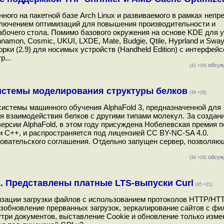
ого на пакетной базе Arch Linux и развиваемого в рамках непр
ключением оптимизаций для повышения производительности и
бочего стола. Помимо базового окружения на основе KDE для 
mon, Cosmic, UKUI, LXDE, Mate, Budgie, Qtile, Hyprland и Sway
рки (2.9) для носимых устройств (Handheld Edition) с интерфейс
...
обсуж
(41 +16)
-системы моделирования структуры белков
(39 +26)
истемы машинного обучения AlphaFold 3, предназначенной для
я взаимодействия белков с другими типами молекул. За создан
ерсии AlphaFold, в этом году присуждена Нобелевская премия п
 и C++, и распространяется под лицензией CC BY-NC-SA 4.0.
овательского соглашения. Отдельно запущен сервер, позволяю
обсуж
(39 +26)
11. Представлены платные LTS-выпуски Curl
(95 +21)
изации загрузки файлов с использованием протоколов HTTP/HT
озобновление прерванных загрузок, зеркалирование сайтов с фи
три документов, выставление Cookie и обновление только изм