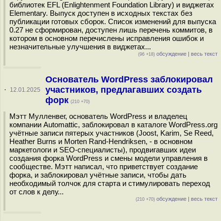
библиотек EFL (Enlightenment Foundation Library) и виджетах
Elementary. Выпуск доступен в исходных текстах без
публикации готовых сборок. Список изменений для выпуска
0.27 не сформирован, доступен лишь перечень коммитов, в
котором в основном перечислены исправления ошибок и
незначительные улучшения в виджетах...
обсуждение
|
весь текст
(96 +18)
Основатель WordPress заблокировал
участников, предлагавших создать
·
12.01.2025
форк
(210 +70)
Мэтт Мулленвег, основатель WordPress и владелец
компании Automattic, заблокировал в каталоге WordPress.org
учётные записи пятерых участников (Joost, Karim, Se Reed,
Heather Burns и Morten Rand-Hendriksen, - в основном
маркетологи и SEO-специалисты), продвигавших идеи
создания форка WordPress и смены модели управления в
сообществе. Мэтт написал, что приветствует создание
форка, и заблокировал учётные записи, чтобы дать
необходимый толчок для старта и стимулировать переход
от слов к делу...
обсуждение
|
весь текст
(210 +70)