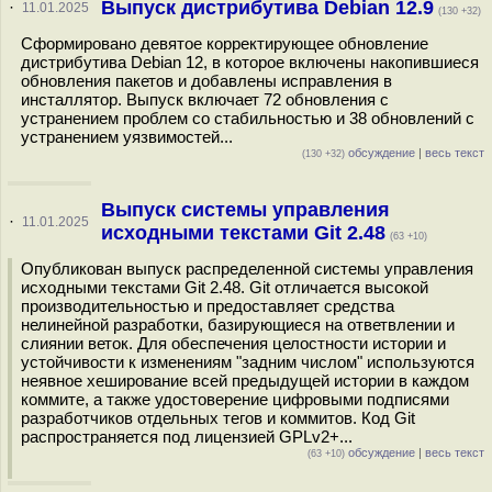
Выпуск дистрибутива Debian 12.9
·
11.01.2025
(130 +32)
Сформировано девятое корректирующее обновление
дистрибутива Debian 12, в которое включены накопившиеся
обновления пакетов и добавлены исправления в
инсталлятор. Выпуск включает 72 обновления с
устранением проблем со стабильностью и 38 обновлений с
устранением уязвимостей...
обсуждение
|
весь текст
(130 +32)
Выпуск системы управления
·
11.01.2025
исходными текстами Git 2.48
(63 +10)
Опубликован выпуск распределенной системы управления
исходными текстами Git 2.48. Git отличается высокой
производительностью и предоставляет средства
нелинейной разработки, базирующиеся на ответвлении и
слиянии веток. Для обеспечения целостности истории и
устойчивости к изменениям "задним числом" используются
неявное хеширование всей предыдущей истории в каждом
коммите, а также удостоверение цифровыми подписями
разработчиков отдельных тегов и коммитов. Код Git
распространяется под лицензией GPLv2+...
обсуждение
|
весь текст
(63 +10)