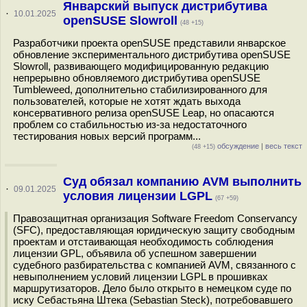
Январский выпуск дистрибутива
·
10.01.2025
openSUSE Slowroll
(48 +15)
Разработчики проекта openSUSE представили январское
обновление экспериментального дистрибутива openSUSE
Slowroll, развивающего модифицированную редакцию
непрерывно обновляемого дистрибутива openSUSE
Tumbleweed, дополнительно стабилизированного для
пользователей, которые не хотят ждать выхода
консервативного релиза openSUSE Leap, но опасаются
проблем со стабильностью из-за недостаточного
тестирования новых версий программ...
обсуждение
|
весь текст
(48 +15)
Суд обязал компанию AVM выполнить
·
09.01.2025
условия лицензии LGPL
(67 +59)
Правозащитная организация Software Freedom Conservancy
(SFC), предоставляющая юридическую защиту свободным
проектам и отстаивающая необходимость соблюдения
лицензии GPL, объявила об успешном завершении
судебного разбирательства с компанией AVM, связанного с
невыполнением условий лицензии LGPL в прошивках
маршрутизаторов. Дело было открыто в немецком суде по
иску Себастьяна Штека (Sebastian Steck), потребовавшего