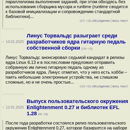
параллелизма выполнения заданий, при этом обходясь без
использования сборщика мусора и runtime (runtime сводится
к базовой инициализации и сопровождению стандартной
библиотеки)...
обсуждение
|
весь текст
(371 +16)
Линус Торвальдс разыграет среди
разработчиков ядра гитарную педаль
·
13.01.2025
собственной сборки
(154 +15)
Линус Торвальдс анонсировал седьмой кандидат в релизы
ядра Linux 6.13 и в послесловии предложил отправить
собранную им лично гитарную педаль одному из
разработчиков ядра. Линус отметил, что у него есть хобби –
паять небольшие электронные устройства, не слишком
сложные, но и не очень простые...
обсуждение
|
весь текст
(154 +15)
Выпуск пользовательского окружения
Enlightenment 0.27 и библиотек EFL
·
12.01.2025
1.28
(96 +18)
После года разработки состоялся релиз пользовательского
окружения Enlightenment 0.27, которое базируется на наборе