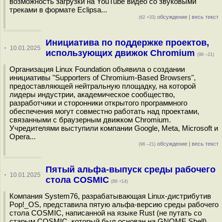
возможность загрузки на YouTube видео со звуковыми
треками в формате Eclipsa...
обсуждение
|
весь текст
(62 +33)
Инициатива по поддержке проектов,
·
10.01.2025
использующих движок Chromium
(96 –21)
Организация Linux Foundation объявила о создании
инициативы "Supporters of Chromium-Based Browsers",
предоставляющей нейтральную площадку, на которой
лидеры индустрии, академическое сообщество,
разработчики и сторонники открытого программного
обеспечения могут совместно работать над проектами,
связанными с браузерным движком Chromium.
Учредителями выступили компании Google, Meta, Microsoft и
Opera...
обсуждение
|
весь текст
(96 –21)
Пятый альфа-выпуск среды рабочего
·
10.01.2025
стола COSMIC
(89 +14)
Компания System76, разрабатывающая Linux-дистрибутив
Pop!_OS, представила пятую альфа-версию среды рабочего
стола COSMIC, написанной на языке Rust (не путать со
старым COSMIC, который был основан на GNOME Shell).