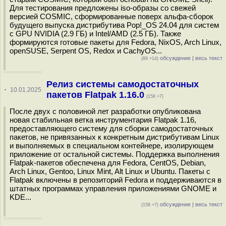
Для тестирования предложены iso-образы со свежей
версией COSMIC, сформированные поверх альфа-сборок
будущего выпуска дистрибутива Pop!_OS 24.04 для систем
с GPU NVIDIA (2.9 ГБ) и Intel/AMD (2.5 ГБ). Также
формируются готовые пакеты для Fedora, NixOS, Arch Linux,
openSUSE, Serpent OS, Redox и CachyOS...
обсуждение
|
весь текст
(89 +14)
Релиз системы самодостаточных
·
10.01.2025
пакетов Flatpak 1.16.0
(158 +7)
После двух с половиной лет разработки опубликована
новая стабильная ветка инструментария Flatpak 1.16,
предоставляющего систему для сборки самодостаточных
пакетов, не привязанных к конкретным дистрибутивам Linux
и выполняемых в специальном контейнере, изолирующем
приложение от остальной системы. Поддержка выполнения
Flatpak-пакетов обеспечена для Fedora, CentOS, Debian,
Arch Linux, Gentoo, Linux Mint, Alt Linux и Ubuntu. Пакеты с
Flatpak включены в репозиторий Fedora и поддерживаются в
штатных программах управления приложениями GNOME и
KDE...
обсуждение
|
весь текст
(158 +7)