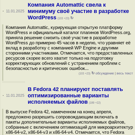
Компания Automattic свела к
минимуму своё участие в разработке
·
11.01.2025
WordPress
↻
(103 +23)
Компания Automattic, курирующая открытую платформу
WordPress и официальный каталог плагинов WordPress.org,
приняла решение снизить своё участие в разработке
WordPress до примерно 45 часов в неделю, что уравняет её
вклад в разработку с компанией WP Engine и другими
сторонними участниками. Отмечается, что предоставленных
ресурсов скорее всего хватит только на подготовку
корректирующих обновлений с устранением проблем с
безопасностью и критических ошибок...
↻
обсуждение
|
весь текст
(103 +23)
В Fedora 42 планируют поставлять
оптимизированные варианты
·
11.01.2025
исполняемых файлов
(189 +22)
В выпуске Fedora 42, намеченном на конец апреля,
предложено разрешить сопровождающим включать в
пакеты дополнительные варианты исполняемых файлов,
собранные с включением оптимизаций для микроархитектур
x86-64-v2, x86-64-v3 и x86-64-v4. Отмечается, что Fedora