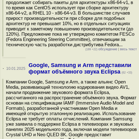
продолжает собирать пакеты для архитектуры x86-64-v1, в
то время как CentOS использует при сборке архитектуру
x86-64-v2, а RHEL 10 - x86-64-v3. В большинстве случаев
прирост производительности при сборке для подобных
архитектур не превышает 10%, но в отдельных ситуациях
приводит к заметному повышению производительности (до
120%). Предложение пока не утверждено комитетом FESCo
(Fedora Engineering Steering Committee), отвечающим за
техническую часть разработки дистрибутива Fedora...
обсуждение
|
весь текст
(189 +22)
Google, Samsung и Arm представили
·
10.01.2025
формат объёмного звука Eclipsa
(62 +33)
Компании Google, Samsung и Arm, а также альянс Open
Media, развивающий технологию кодирования видео AV1,
начали продвижение звукового формата Eclipsa,
рассчитанного на распространение объёмного звука. Формат
основан на спецификации IAMF (Immersive Audio Model and
Formats), разработанной участниками Open Media и
имеющей открытую эталонную реализацию. Использование
Eclipsa не требует оплаты отчислений. Компания Samsung
уже заявила о поддержке Eclipsa в телевизорах и звуковых
панелях 2025 модельного года, включая модели телевизоров
Crystal UHD и Neo QLED 8K. Google предоставит