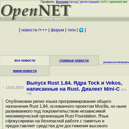
Профиль:
Аноним
(
вход
|
регистрация
)
неRU
opennet.me
[
новости
/
+++
|
форум
|
теги
|
]
все новости
главные новости
раскрыть
/
свернут
мини-новости
Выпуск Rust 1.84. Ядра Tock и Vekos,
·
13.01.2025
написанные на Rust. Диалект Mini-C
(371
+16)
Опубликован релиз языка программирования общего
назначения Rust 1.84, основанного проектом Mozilla, но ныне
развиваемого под покровительством независимой
некоммерческой организации Rust Foundation. Язык
сфокусирован на безопасной работе с памятью и
предоставляет средства для достижения высокого