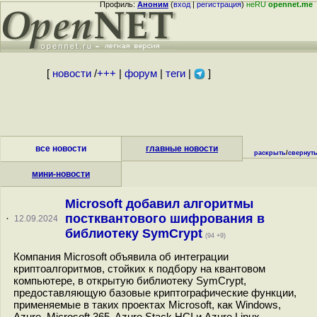
Профиль:
Аноним
(
вход
|
регистрация
)
неRU
opennet.me
[
новости
/
+++
|
форум
|
теги
|
]
все новости
главные новости
раскрыть
/
свернут
мини-новости
Microsoft добавил алгоритмы
постквантового шифрования в
·
12.09.2024
библиотеку SymCrypt
(94 +9)
Компания Microsoft объявила об интеграции
криптоалгоритмов, стойких к подбору на квантовом
компьютере, в открытую библиотеку SymCrypt,
предоставляющую базовые криптографические функции,
применяемые в таких проектах Microsoft, как Windows,
Azure, Microsoft 365, Azure Stack HCI и Azure Linux.