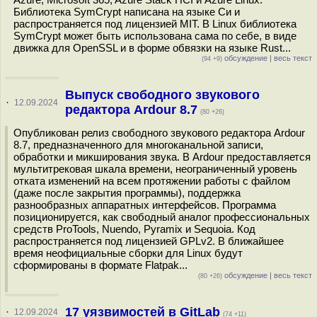
Библиотека SymCrypt написана на языке Си и
распространяется под лицензией MIT. В Linux библиотека
SymCrypt может быть использована сама по себе, в виде
движка для OpenSSL и в форме обвязки на языке Rust...
обсуждение
|
весь текст
(94 +9)
Выпуск свободного звукового
·
12.09.2024
редактора Ardour 8.7
(80 +26)
Опубликован релиз свободного звукового редактора Ardour
8.7, предназначенного для многоканальной записи,
обработки и микширования звука. В Ardour предоставляется
мультитрековая шкала времени, неограниченный уровень
отката изменений на всем протяжении работы с файлом
(даже после закрытия программы), поддержка
разнообразных аппаратных интерфейсов. Программа
позиционируется, как свободный аналог профессиональных
средств ProTools, Nuendo, Pyramix и Sequoia. Код
распространяется под лицензией GPLv2. В ближайшее
время неофициальные сборки для Linux будут
сформированы в формате Flatpak...
обсуждение
|
весь текст
(80 +26)
17 уязвимостей в GitLab
·
12.09.2024
(74 +11)