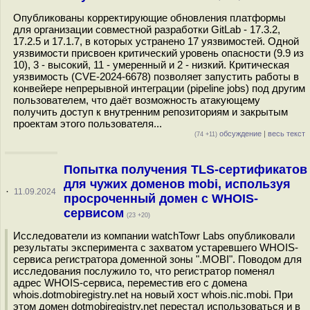
Опубликованы корректирующие обновления платформы
для организации совместной разработки GitLab - 17.3.2,
17.2.5 и 17.1.7, в которых устранено 17 уязвимостей. Одной
уязвимости присвоен критический уровень опасности (9.9 из
10), 3 - высокий, 11 - умеренный и 2 - низкий. Критическая
уязвимость (CVE-2024-6678) позволяет запустить работы в
конвейере непрерывной интеграции (pipeline jobs) под другим
пользователем, что даёт возможность атакующему
получить доступ к внутренним репозиториям и закрытым
проектам этого пользователя...
обсуждение
|
весь текст
(74 +11)
Попытка получения TLS-сертификатов
для чужих доменов mobi, используя
·
11.09.2024
просроченный домен с WHOIS-
сервисом
(23 +20)
Исследователи из компании watchTowr Labs опубликовали
результаты эксперимента с захватом устаревшего WHOIS-
сервиса регистратора доменной зоны ".MOBI". Поводом для
исследования послужило то, что регистратор поменял
адрес WHOIS-сервиса, переместив его с домена
whois.dotmobiregistry.net на новый хост whois.nic.mobi. При
этом домен dotmobiregistry.net перестал использоваться и в