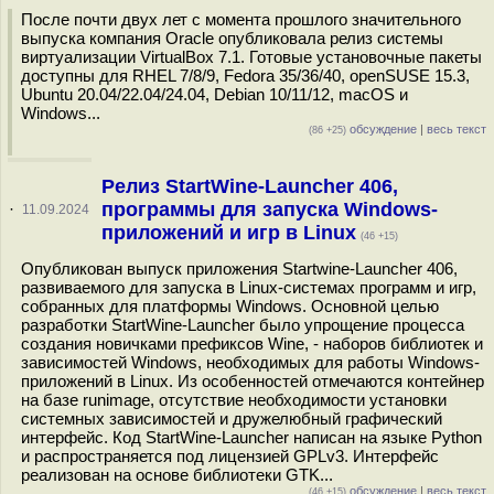
После почти двух лет с момента прошлого значительного
выпуска компания Oracle опубликовала релиз системы
виртуализации VirtualBox 7.1. Готовые установочные пакеты
доступны для RHEL 7/8/9, Fedora 35/36/40, openSUSE 15.3,
Ubuntu 20.04/22.04/24.04, Debian 10/11/12, macOS и
Windows...
обсуждение
|
весь текст
(86 +25)
Релиз StartWine-Launcher 406,
программы для запуска Windows-
·
11.09.2024
приложений и игр в Linux
(46 +15)
Опубликован выпуск приложения Startwine-Launcher 406,
развиваемого для запуска в Linux-системах программ и игр,
собранных для платформы Windows. Основной целью
разработки StartWine-Launcher было упрощение процесса
создания новичками префиксов Wine, - наборов библиотек и
зависимостей Windows, необходимых для работы Windows-
приложений в Linux. Из особенностей отмечаются контейнер
на базе runimage, отсутствие необходимости установки
системных зависимостей и дружелюбный графический
интерфейс. Код StartWine-Launcher написан на языке Python
и распространяется под лицензией GPLv3. Интерфейс
реализован на основе библиотеки GTK...
обсуждение
|
весь текст
(46 +15)