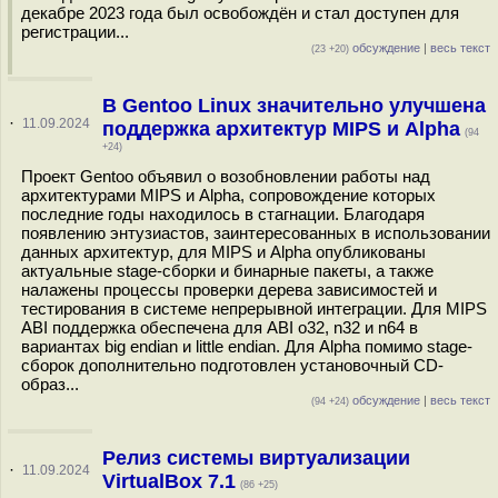
декабре 2023 года был освобождён и стал доступен для
регистрации...
обсуждение
|
весь текст
(23 +20)
В Gentoo Linux значительно улучшена
·
11.09.2024
поддержка архитектур MIPS и Alpha
(94
+24)
Проект Gentoo объявил о возобновлении работы над
архитектурами MIPS и Alpha, сопровождение которых
последние годы находилось в стагнации. Благодаря
появлению энтузиастов, заинтересованных в использовании
данных архитектур, для MIPS и Alpha опубликованы
актуальные stage-сборки и бинарные пакеты, а также
налажены процессы проверки дерева зависимостей и
тестирования в системе непрерывной интеграции. Для MIPS
ABI поддержка обеспечена для ABI o32, n32 и n64 в
вариантах big endian и little endian. Для Alpha помимо stage-
сборок дополнительно подготовлен установочный CD-
образ...
обсуждение
|
весь текст
(94 +24)
Релиз системы виртуализации
·
11.09.2024
VirtualBox 7.1
(86 +25)