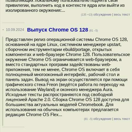
позволяющих локальному пользователю поднять свои
привилегии, выполнить код в контексте ядра или выйти из
изолированного окружения:...
обсуждение
|
весь текст
(135 +13)
Выпуск Chrome OS 128
·
10.09.2024
(81 –5)
Представлен релиз операционной системы Chrome OS 128,
основанной на ядре Linux, системном менеджере upstart,
сборочном инструментарии ebuild/portage, открытых
компонентах и web-браузере Chrome 128. Пользовательское
окружение Chrome OS ограничивается web-браузером, а
вместо стандартных программ задействованы web-
приложения, тем не менее, Chrome OS включает в себя
полноценный многооконный интерфейс, рабочий стол и
панель задач. Вывод на экран осуществляется при помощи
графического стека Freon (ведётся работа по переходу на
использование Wayland) и оконного менеджера Aura.
Исходные тексты распространяются под свободной
лицензией Apache 2.0. Сборка Chrome OS 128 доступна для
большинства актуальных моделей Chromebook. Для
использования на обычных компьютерах предлагается
редакция Chrome OS Flex...
обсуждение
|
весь текст
(81 –5)