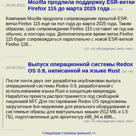
Mozilla продлила поддержку ESR-ветки
·
09.09.2024
Firefox 115 до марта 2025 года
(102 +48)
Компания Mozilla продлила сопровождение прошлой ESR-
ветки Firefox 115 ещё на пол года до марта 2025 года. Таким
образом, срок сопровождения Firefox 115 составит не год как
обычно, а полтора года. Дополнительное время ветка Firefox
115 будет сопровождаться параллельно с новой ESR-веткой
Firefox 128...
обсуждение
|
весь текст
(102 +48)
Выпуск операционной системы Redox
·
09.09.2024
OS 0.9, написанной на языке Rust
(186 +36)
После почти двух лет разработки опубликован выпуск
операционной системы Redox 0.9, разработанной с
использованием языка Rust и концепции микроядра.
Наработки проекта распространяются под свободной
лицензией MIT. Для тестирования Redox OS предложены
загрузочные live-окружения для реального оборудования и
системные образы для виртуальных машин (512 МБ и 1.5
ГБ), подготовленные для архитектур x86_64 и i686...
обсуждение
|
весь текст
(186 +36)
Следующая страница (раньше) >>