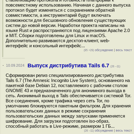
повсеместному использованию. Начиная с данного выпуска
протокол будет изменяться с сохранением обратной
совместимости, а инструментарий будут включать
возможности для бесшовного обновления существующих
систем до новой версии. Наработки проекта написаны на
языке Rust и распространяются под лицензиями Apache 2.0
и MIT. Сборки подготовлены для Linux и macOS.
Дополнительно развиваются десктоп-клиент, web-
интерфейс и консольный интерфейс...
обсуждение
|
весь текст
(95 +29)
Выпуск дистрибутива Tails 6.7
·
10.09.2024
(26 –11)
Сформирован релиз специализированного дистрибутива
Tails 6.7 (The Amnesic Incognito Live System), основанного на
пакетной базе Debian 12, поставляемого с рабочим столом
GNOME 43 и предназначенного для анонимного выхода в
сеть. Анонимный выход в Tails обеспечивается системой Tor.
Все соединения, кроме трафика через сеть Tor, по
умолчанию блокируются пакетным фильтром. Для хранения
пользовательских данных в режиме сохранения
пользовательских данных между запусками применяется
шифрование. Для загрузки подготовлен iso-образ,
способный работать в Live-режиме, размером 1 ГБ...
обсуждение
|
весь текст
(26 –11)