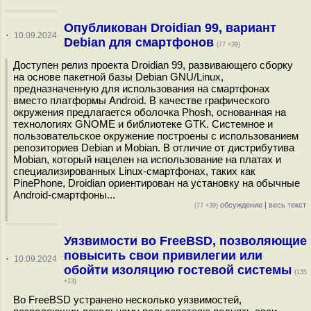
Опубликован Droidian 99, вариант
·
10.09.2024
Debian для смартфонов
(77 +39)
Доступен релиз проекта Droidian 99, развивающего сборку
на основе пакетной базы Debian GNU/Linux,
предназначенную для использования на смартфонах
вместо платформы Android. В качестве графического
окружения предлагается оболочка Phosh, основанная на
технологиях GNOME и библиотеке GTK. Системное и
пользовательское окружение построены с использованием
репозиториев Debian и Mobian. В отличие от дистрибутива
Mobian, который нацелен на использование на платах и
специализированных Linux-смартфонах, таких как
PinePhone, Droidian ориентирован на установку на обычные
Android-смартфоны...
обсуждение
|
весь текст
(77 +39)
Уязвимости во FreeBSD, позволяющие
повысить свои привилегии или
·
10.09.2024
обойти изоляцию гостевой системы
(135
+13)
Во FreeBSD устранено несколько уязвимостей,