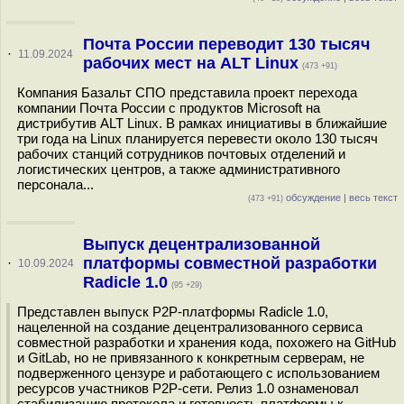
Почта России переводит 130 тысяч
·
11.09.2024
рабочих мест на ALT Linux
(473 +91)
Компания Базальт СПО представила проект перехода
компании Почта России с продуктов Microsoft на
дистрибутив ALT Linux. В рамках инициативы в ближайшие
три года на Linux планируется перевести около 130 тысяч
рабочих станций сотрудников почтовых отделений и
логистических центров, а также административного
персонала...
обсуждение
|
весь текст
(473 +91)
Выпуск децентрализованной
платформы совместной разработки
·
10.09.2024
Radicle 1.0
(95 +29)
Представлен выпуск P2P-платформы Radicle 1.0,
нацеленной на создание децентрализованного сервиса
совместной разработки и хранения кода, похожего на GitHub
и GitLab, но не привязанного к конкретным серверам, не
подверженного цензуре и работающего с использованием
ресурсов участников P2P-сети. Релиз 1.0 ознаменовал
стабилизацию протокола и готовность платформы к