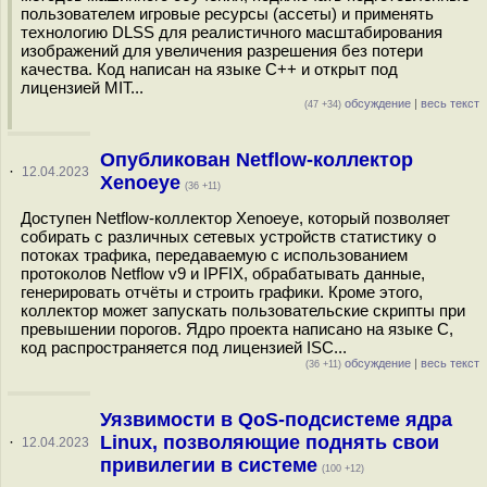
пользователем игровые ресурсы (ассеты) и применять
технологию DLSS для реалистичного масштабирования
изображений для увеличения разрешения без потери
качества. Код написан на языке C++ и открыт под
лицензией MIT...
обсуждение
|
весь текст
(47 +34)
Опубликован Netflow-коллектор
·
12.04.2023
Xenoeye
(36 +11)
Доступен Netflow-коллектор Xenoeye, который позволяет
собирать с различных сетевых устройств статистику о
потоках трафика, передаваемую с использованием
протоколов Netflow v9 и IPFIX, обрабатывать данные,
генерировать отчёты и строить графики. Кроме этого,
коллектор может запускать пользовательские скрипты при
превышении порогов. Ядро проекта написано на языке С,
код распространяется под лицензией ISC...
обсуждение
|
весь текст
(36 +11)
Уязвимости в QoS-подсистеме ядра
Linux, позволяющие поднять свои
·
12.04.2023
привилегии в системе
(100 +12)