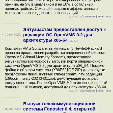
режиме, на 5% в медленном и на 10% в остальных
преднастройках. Сокращён разрыв в эффективности
многопоточных и однопоточных операций...
обсуждение
|
весь текст
(227 +25)
Энтузиастам предоставлен доступ к
редакции ОС OpenVMS 9.2 для
·
10.04.2023
архитектуры x86-64
(120 +24)
Компания VMS Software, выкупившая у Hewlett-Packard
права на продолжение разработки операционной системы
OpenVMS (Virtual Memory System), предоставила
энтузиастам возможность загрузки порта операционной
системы OpenVMS 9.2 для архитектуры x86_64. Помимо
файла с образом системы (X86E921OE.ZIP) для загрузки
предложены лицензионные ключи community-редакции
(x86community-20240401.zip), действующие до апреля
следующего года. Релиз OpenVMS 9.2 отмечен как первый
полноценный выпуск, доступный для архитектуры x86-64...
обсуждение
|
весь текст
(120 +24)
Выпуск телекоммуникационной
системы Fonoster 0.4, открытой
·
09.04.2023