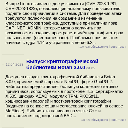
В ядре Linux выявлены две уязвимости (CVE-2023-1281,
CVE-2023-1829), позволяющие локальному пользователю
поднять свои привилегии в системе. Для проведения атаки
требуются полномочия на создание и изменение
классификаторов трафика, доступные при наличии прав
CAP_NET_ADMIN, которые можно получить при
возможности создания пространств имён идентификаторов
пользователя (user namespace). Проблемы проявляются
начиная с ядра 4.14 и устранены в ветке 6.2...
обсуждение
|
весь текст
(100 +12)
Выпуск криптографической
·
12.04.2023
библиотеки Botan 3.0.0
(34 +2)
Доступен выпуск криптографической библиотеки Botan
3.0.0, применяемой в проекте NeoPG, форке GnuPG 2.
Библиотека предоставляет большую коллекцию готовых
примитивов, используемых в протоколе TLS, сертификатах
X.509, шифрах AEAD, модулях TPM, PKCS#11,
хэшировании паролей и постквантовой криптографии
(подписи на основе хэша и согласование ключей на основе
McEliece). Библиотека написана на языке C++ и
поставляется под лицензией BSD...
обсуждение
|
весь текст
(34 +2)