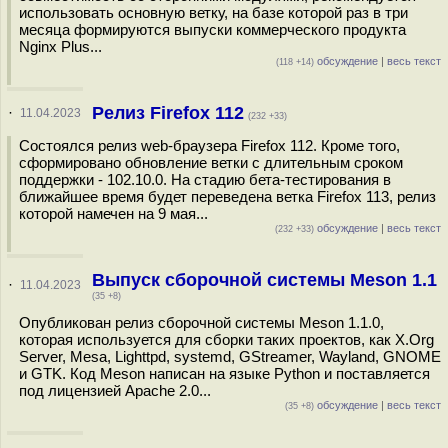
использовать основную ветку, на базе которой раз в три
месяца формируются выпуски коммерческого продукта
Nginx Plus...
обсуждение
|
весь текст
(118 +14)
Релиз Firefox 112
·
11.04.2023
(232 +33)
Состоялся релиз web-браузера Firefox 112. Кроме того,
сформировано обновление ветки с длительным сроком
поддержки - 102.10.0. На стадию бета-тестирования в
ближайшее время будет переведена ветка Firefox 113, релиз
которой намечен на 9 мая...
обсуждение
|
весь текст
(232 +33)
Выпуск сборочной системы Meson 1.1
·
11.04.2023
(35 +8)
Опубликован релиз сборочной системы Meson 1.1.0,
которая используется для сборки таких проектов, как X.Org
Server, Mesa, Lighttpd, systemd, GStreamer, Wayland, GNOME
и GTK. Код Meson написан на языке Python и поставляется
под лицензией Apache 2.0...
обсуждение
|
весь текст
(35 +8)