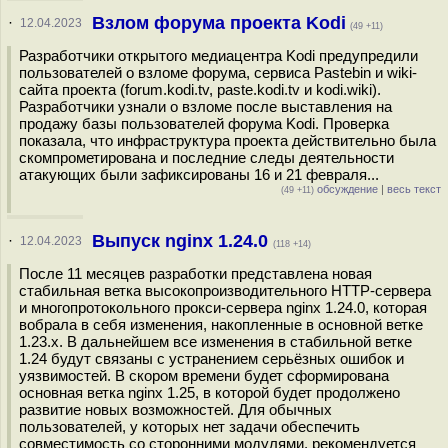
Взлом форума проекта Kodi
·
12.04.2023
(49 +11)
Разработчики открытого медиацентра Kodi предупредили
пользователей о взломе форума, сервиса Pastebin и wiki-
сайта проекта (forum.kodi.tv, paste.kodi.tv и kodi.wiki).
Разработчики узнали о взломе после выставления на
продажу базы пользователей форума Kodi. Проверка
показала, что инфраструктура проекта действительно была
скомпрометирована и последние следы деятельности
атакующих были зафиксированы 16 и 21 февраля...
обсуждение
|
весь текст
(49 +11)
Выпуск nginx 1.24.0
·
12.04.2023
(118 +14)
После 11 месяцев разработки представлена новая
стабильная ветка высокопроизводительного HTTP-сервера
и многопротокольного прокси-сервера nginx 1.24.0, которая
вобрала в себя изменения, накопленные в основной ветке
1.23.x. В дальнейшем все изменения в стабильной ветке
1.24 будут связаны с устранением серьёзных ошибок и
уязвимостей. В скором времени будет сформирована
основная ветка nginx 1.25, в которой будет продолжено
развитие новых возможностей. Для обычных
пользователей, у которых нет задачи обеспечить
совместимость со сторонними модулями, рекомендуется