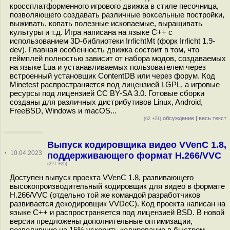
кроссплатформенного игрового движка в стиле песочница,
позволяющего создавать различные воксельные постройки,
выживать, копать полезные ископаемые, выращивать
культуры и т.д. Игра написана на языке С++ c
использованием 3D-библиотеки IrrlichtMt (форк Irrlicht 1.9-
dev). Главная особенность движка состоит в том, что
геймплей полностью зависит от набора модов, создаваемых
на языке Lua и устанавливаемых пользователем через
встроенный установщик ContentDB или через форум. Код
Minetest распространяется под лицензией LGPL, а игровые
ресурсы под лицензией CC BY-SA 3.0. Готовые сборки
созданы для различных дистрибутивов Linux, Android,
FreeBSD, Windows и macOS...
обсуждение
|
весь текст
(62 +21)
Выпуск кодировщика видео VVenC 1.8,
·
10.04.2023
поддерживающего формат H.266/VVC
(227 +25)
Доступен выпуск проекта VVenC 1.8, развивающего
высокопроизводительный кодировщик для видео в формате
H.266/VVC (отдельно той же командой разработчиков
развивается декодировщик VVDeC). Код проекта написан на
языке С++ и распространяется под лицензией BSD. В новой
версии предложены дополнительные оптимизации,
позволившие на 15% ускорить кодирование в быстром