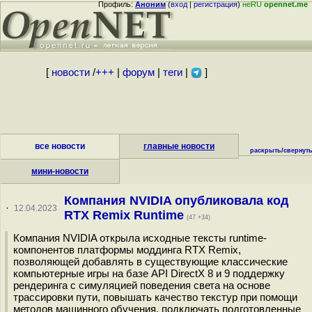
Профиль:
Аноним
(
вход
|
регистрация
)
неRU
opennet.me
[
новости
/
+++
|
форум
|
теги
|
]
все новости
главные новости
раскрыть
/
свернут
мини-новости
Компания NVIDIA опубликовала код
·
12.04.2023
RTX Remix Runtime
(47 +34)
Компания NVIDIA открыла исходные тексты runtime-
компонентов платформы моддинга RTX Remix,
позволяющей добавлять в существующие классические
компьютерные игры на базе API DirectX 8 и 9 поддержку
рендеринга с симуляцией поведения света на основе
трассировки пути, повышать качество текстур при помощи
методов машинного обучения, подключать подготовленные