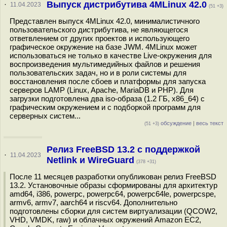
Выпуск дистрибутива 4MLinux 42.0
·
11.04.2023
(51 +3)
Представлен выпуск 4MLinux 42.0, минималистичного
пользовательского дистрибутива, не являющегося
ответвлением от других проектов и использующего
графическое окружение на базе JWM. 4MLinux может
использоваться не только в качестве Live-окружения для
воспроизведения мультимедийных файлов и решения
пользовательских задач, но и в роли системы для
восстановления после сбоев и платформы для запуска
серверов LAMP (Linux, Apache, MariaDB и PHP). Для
загрузки подготовлена два iso-образа (1.2 ГБ, x86_64) с
графическим окружением и с подборкой программ для
серверных систем...
обсуждение
|
весь текст
(51 +3)
Релиз FreeBSD 13.2 с поддержкой
·
11.04.2023
Netlink и WireGuard
(378 +31)
После 11 месяцев разработки опубликован релиз FreeBSD
13.2. Установочные образы сформированы для архитектур
amd64, i386, powerpc, powerpc64, powerpc64le, powerpcspe,
armv6, armv7, aarch64 и riscv64. Дополнительно
подготовлены сборки для систем виртуализации (QCOW2,
VHD, VMDK, raw) и облачных окружений Amazon EC2,