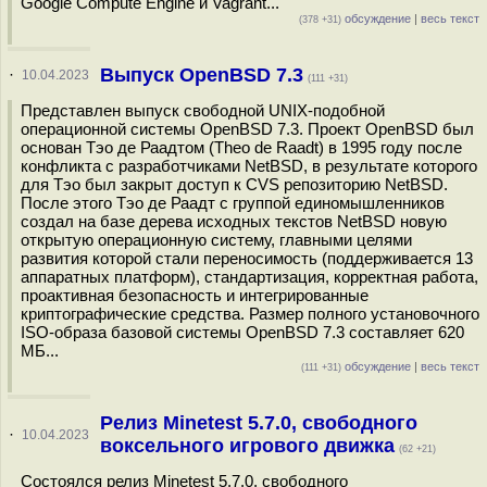
Google Compute Engine и Vagrant...
обсуждение
|
весь текст
(378 +31)
Выпуск OpenBSD 7.3
·
10.04.2023
(111 +31)
Представлен выпуск свободной UNIX-подобной
операционной системы OpenBSD 7.3. Проект OpenBSD был
основан Тэо де Раадтом (Theo de Raadt) в 1995 году после
конфликта с разработчиками NetBSD, в результате которого
для Тэо был закрыт доступ к CVS репозиторию NetBSD.
После этого Тэо де Раадт с группой единомышленников
создал на базе дерева исходных текстов NetBSD новую
открытую операционную систему, главными целями
развития которой стали переносимость (поддерживается 13
аппаратных платформ), стандартизация, корректная работа,
проактивная безопасность и интегрированные
криптографические средства. Размер полного установочного
ISO-образа базовой системы OpenBSD 7.3 составляет 620
МБ...
обсуждение
|
весь текст
(111 +31)
Релиз Minetest 5.7.0, свободного
·
10.04.2023
воксельного игрового движка
(62 +21)
Состоялся релиз Minetest 5.7.0, свободного