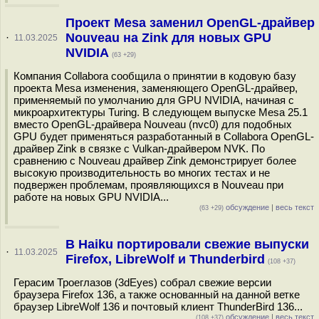
Проект Mesa заменил OpenGL-драйвер
Nouveau на Zink для новых GPU
·
11.03.2025
NVIDIA
(63 +29)
Компания Сollabora сообщила о принятии в кодовую базу
проекта Mesa изменения, заменяющего OpenGL-драйвер,
применяемый по умолчанию для GPU NVIDIA, начиная с
микроархитектуры Turing. В следующем выпуске Mesa 25.1
вместо OpenGL-драйвера Nouveau (nvc0) для подобных
GPU будет применяться разработанный в Сollabora OpenGL-
драйвер Zink в связке с Vulkan-драйвером NVK. По
сравнению с Nouveau драйвер Zink демонстрирует более
высокую производительность во многих тестах и не
подвержен проблемам, проявляющихся в Nouveau при
работе на новых GPU NVIDIA...
обсуждение
|
весь текст
(63 +29)
В Haiku портировали свежие выпуски
·
11.03.2025
Firefox, LibreWolf и Thunderbird
(108 +37)
Герасим Троеглазов (3dEyes) собрал свежие версии
браузера Firefox 136, а также основанный на данной ветке
браузер LibreWolf 136 и почтовый клиент ThunderBird 136...
обсуждение
|
весь текст
(108 +37)