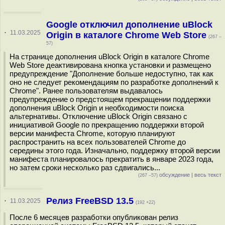
Google отключил дополнение uBlock
·
11.03.2025
Origin в каталоге Chrome Web Store
(267 –
57)
На странице дополнения uBlock Origin в каталоге Chrome
Web Store деактивирована кнопка установки и размещено
предупреждение "Дополнение больше недоступно, так как
оно не следует рекомендациям по разработке дополнений к
Chrome". Ранее пользователям выдавалось
предупреждение о предстоящем прекращении поддержки
дополнения uBlock Origin и необходимости поиска
альтернативы. Отключение uBlock Origin связано с
инициативой Google по прекращению поддержки второй
версии манифеста Chrome, которую планируют
распространить на всех пользователей Chrome до
середины этого года. Изначально, поддержку второй версии
манифеста планировалось прекратить в январе 2023 года,
но затем сроки несколько раз сдвигались...
обсуждение
|
весь текст
(267 –57)
Релиз FreeBSD 13.5
·
11.03.2025
(192 +22)
После 6 месяцев разработки опубликован релиз