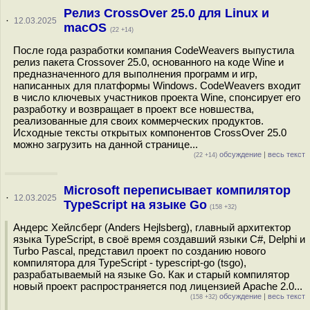
Релиз CrossOver 25.0 для Linux и
·
12.03.2025
macOS
(22 +14)
После года разработки компания CodeWeavers выпустила
релиз пакета Crossover 25.0, основанного на коде Wine и
предназначенного для выполнения программ и игр,
написанных для платформы Windows. CodeWeavers входит
в число ключевых участников проекта Wine, спонсирует его
разработку и возвращает в проект все новшества,
реализованные для своих коммерческих продуктов.
Исходные тексты открытых компонентов CrossOver 25.0
можно загрузить на данной странице...
обсуждение
|
весь текст
(22 +14)
Microsoft переписывает компилятор
·
12.03.2025
TypeScript на языке Go
(158 +32)
Андерс Хейлсберг (Anders Hejlsberg), главный архитектор
языка TypeScript, в своё время создавший языки C#, Delphi и
Turbo Pascal, представил проект по созданию нового
компилятора для TypeScript - typescript-go (tsgo),
разрабатываемый на языке Go. Как и старый компилятор
новый проект распространяется под лицензией Apache 2.0...
обсуждение
|
весь текст
(158 +32)