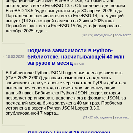
операционной системы FreeBSD 13.5, который станет
последним в ветке FreeBSD 13.x. Обновления для версии
FreeBSD 13.5 будут выпускаться до 30 апреля 2026 года.
Параллельно развивается ветка FreeBSD 14, следующий
выпуск (14.3) в которой намечен на 3 июня 2025 года.
Первый выпуск ветки FreeBSD 15 будет сформирован в
декабре 2025 года...
обсуждение
|
весь текст
(192 +22)
Подмена зависимости в Python-
библиотеке, насчитывающей 40 млн
·
10.03.2025
загрузок в месяц
(74 +26)
В библиотеке Python JSON Logger выявлена уязвимость
(CVE-2025-27607) дающая возможность подменить
зависимость при установке через каталог PyPI и добиться
выполнения своего кода на системах, использующих
данный пакет. Библиотека Python JSON Logger, которая
позволяет организовать ведение лога в формате JSON, за
последний месяц была загружена 40 млн раз. Проблема
устранена в версии Python JSON Logger 3.3.0,
опубликованной 7 марта...
обсуждение
|
весь текст
(74 +26)
Для ядра Linux 6.15 предложен