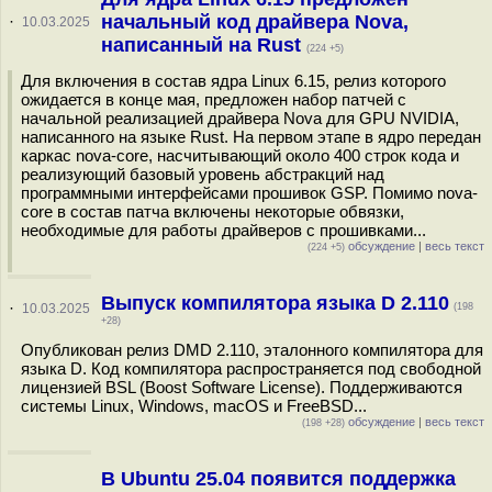
начальный код драйвера Nova,
·
10.03.2025
написанный на Rust
(224 +5)
Для включения в состав ядра Linux 6.15, релиз которого
ожидается в конце мая, предложен набор патчей с
начальной реализацией драйвера Nova для GPU NVIDIA,
написанного на языке Rust. На первом этапе в ядро передан
каркас nova-core, насчитывающий около 400 строк кода и
реализующий базовый уровень абстракций над
программными интерфейсами прошивок GSP. Помимо nova-
core в состав патча включены некоторые обвязки,
необходимые для работы драйверов с прошивками...
обсуждение
|
весь текст
(224 +5)
Выпуск компилятора языка D 2.110
·
10.03.2025
(198
+28)
Опубликован релиз DMD 2.110, эталонного компилятора для
языка D. Код компилятора распространяется под свободной
лицензией BSL (Boost Software License). Поддерживаются
системы Linux, Windows, macOS и FreeBSD...
обсуждение
|
весь текст
(198 +28)
В Ubuntu 25.04 появится поддержка