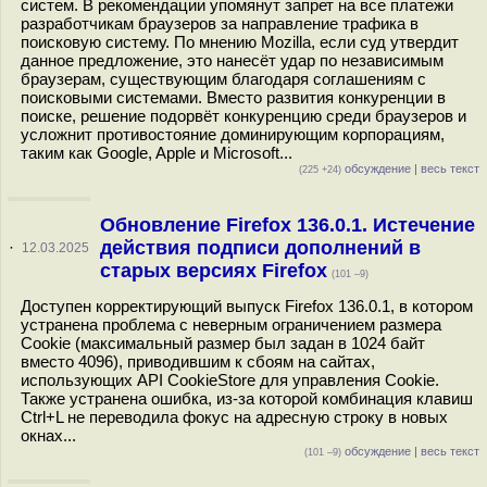
систем. В рекомендации упомянут запрет на все платежи
разработчикам браузеров за направление трафика в
поисковую систему. По мнению Mozilla, если суд утвердит
данное предложение, это нанесёт удар по независимым
браузерам, существующим благодаря соглашениям с
поисковыми системами. Вместо развития конкуренции в
поиске, решение подорвёт конкуренцию среди браузеров и
усложнит противостояние доминирующим корпорациям,
таким как Google, Apple и Microsoft...
обсуждение
|
весь текст
(225 +24)
Обновление Firefox 136.0.1. Истечение
действия подписи дополнений в
·
12.03.2025
старых версиях Firefox
(101 –9)
Доступен корректирующий выпуск Firefox 136.0.1, в котором
устранена проблема с неверным ограничением размера
Cookie (максимальный размер был задан в 1024 байт
вместо 4096), приводившим к сбоям на сайтах,
использующих API CookieStore для управления Cookie.
Также устранена ошибка, из-за которой комбинация клавиш
Ctrl+L не переводила фокус на адресную строку в новых
окнах...
обсуждение
|
весь текст
(101 –9)