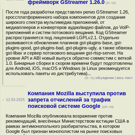
фреймворк GStreamer 1.26.0
(31 +11)
После года разработки представлен релиз GStreamer 1.26,
кроссплатформенного набора компонентов для создания
широкого спектра мультимедиа приложений, от
медиаплееров и конвертеров аудио/видео файлов, до VoIP-
приложений и систем потокового вещания. Код GStreamer
распространяется под лицензией LGPLv2.1. Отдельно
развиваются обновления плагинов gst-plugins-base, gst-
plugins-good, gst-plugins-bad, gst-plugins-ugly, а также обвязка
gst-libav и сервер потокового вещания gst-rtsp-server. На
уровне API и ABI новый выпуск обратно совместим с веткой
1.0. Бинарные сборки в скором времени будут подготовлены
для Android, iOS, macOS и Windows (в Linux рекомендуется
использовать пакеты из дистрибутива)...
обсуждение
|
весь текст
(31 +11)
Компания Mozilla выступила против
запрета отчислений за трафик
·
12.03.2025
поисковой системе Google
(225 +24)
Компания Mozilla опубликовала возражение против
рекомендаций, внесённых Министерством юстиции США в
рамках антимонопольного разбирательства, в котором
Google был признан монополистом на рынке поисковых