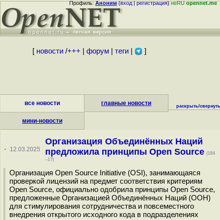
Профиль:
Аноним
(
вход
|
регистрация
)
неRU
opennet.me
[
новости
/
+++
|
форум
|
теги
|
]
все новости
главные новости
раскрыть
/
свернут
мини-новости
Организация Объединённых Наций
·
12.03.2025
предложила принципы Open Source
(184
–17)
Организация Open Source Initiative (OSI), занимающаяся
проверкой лицензий на предмет соответствия критериям
Open Source, официально одобрила принципы Open Source,
предложенные Организацией Объединённых Наций (ООН)
для стимулирования сотрудничества и повсеместного
внедрения открытого исходного кода в подразделениях