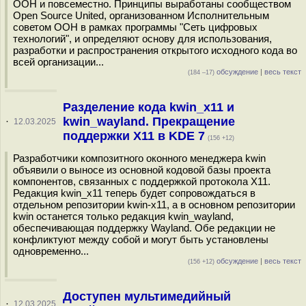
ООН и повсеместно. Принципы выработаны сообществом
Open Source United, организованном Исполнительным
советом ООН в рамках программы "Сеть цифровых
технологий", и определяют основу для использования,
разработки и распространения открытого исходного кода во
всей организации...
обсуждение
|
весь текст
(184 –17)
Разделение кода kwin_x11 и
kwin_wayland. Прекращение
·
12.03.2025
поддержки X11 в KDE 7
(156 +12)
Разработчики композитного оконного менеджера kwin
объявили о выносе из основной кодовой базы проекта
компонентов, связанных с поддержкой протокола X11.
Редакция kwin_x11 теперь будет сопровождаться в
отдельном репозитории kwin-x11, а в основном репозитории
kwin останется только редакция kwin_wayland,
обеспечивающая поддержку Wayland. Обе редакции не
конфликтуют между собой и могут быть установлены
одновременно...
обсуждение
|
весь текст
(156 +12)
Доступен мультимедийный
·
12.03.2025