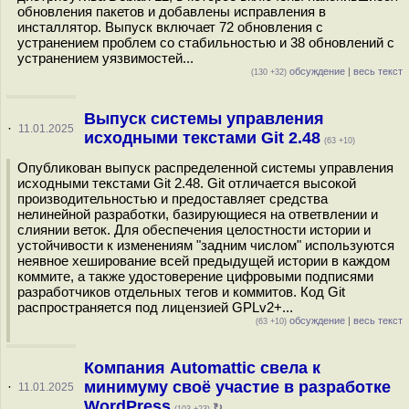
обновления пакетов и добавлены исправления в
инсталлятор. Выпуск включает 72 обновления с
устранением проблем со стабильностью и 38 обновлений с
устранением уязвимостей...
обсуждение
|
весь текст
(130 +32)
Выпуск системы управления
·
11.01.2025
исходными текстами Git 2.48
(63 +10)
Опубликован выпуск распределенной системы управления
исходными текстами Git 2.48. Git отличается высокой
производительностью и предоставляет средства
нелинейной разработки, базирующиеся на ответвлении и
слиянии веток. Для обеспечения целостности истории и
устойчивости к изменениям "задним числом" используются
неявное хеширование всей предыдущей истории в каждом
коммите, а также удостоверение цифровыми подписями
разработчиков отдельных тегов и коммитов. Код Git
распространяется под лицензией GPLv2+...
обсуждение
|
весь текст
(63 +10)
Компания Automattic свела к
минимуму своё участие в разработке
·
11.01.2025
WordPress
↻