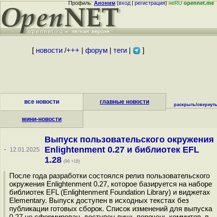
Профиль:
Аноним
(
вход
|
регистрация
)
неRU
opennet.me
[
новости
/
+++
|
форум
|
теги
|
]
все новости
главные новости
раскрыть
/
свернут
мини-новости
Выпуск пользовательского окружения
Enlightenment 0.27 и библиотек EFL
·
12.01.2025
1.28
(96 +18)
После года разработки состоялся релиз пользовательского
окружения Enlightenment 0.27, которое базируется на наборе
библиотек EFL (Enlightenment Foundation Library) и виджетах
Elementary. Выпуск доступен в исходных текстах без
публикации готовых сборок. Список изменений для выпуска
0.27 не сформирован, доступен лишь перечень коммитов, в