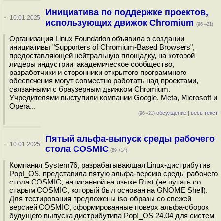
Инициатива по поддержке проектов,
·
10.01.2025
использующих движок Chromium
(96 –21)
Организация Linux Foundation объявила о создании
инициативы "Supporters of Chromium-Based Browsers",
предоставляющей нейтральную площадку, на которой
лидеры индустрии, академическое сообщество,
разработчики и сторонники открытого программного
обеспечения могут совместно работать над проектами,
связанными с браузерным движком Chromium.
Учредителями выступили компании Google, Meta, Microsoft и
Opera...
обсуждение
|
весь текст
(96 –21)
Пятый альфа-выпуск среды рабочего
·
10.01.2025
стола COSMIC
(89 +14)
Компания System76, разрабатывающая Linux-дистрибутив
Pop!_OS, представила пятую альфа-версию среды рабочего
стола COSMIC, написанной на языке Rust (не путать со
старым COSMIC, который был основан на GNOME Shell).
Для тестирования предложены iso-образы со свежей
версией COSMIC, сформированные поверх альфа-сборок
будущего выпуска дистрибутива Pop!_OS 24.04 для систем