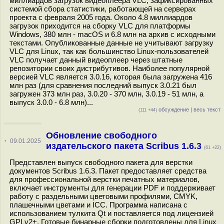
миллиардов загрузок видеоплеера VLC, зафиксированных
системой сбора статистики, работающей на серверах
проекта с февраля 2005 года. Около 4.8 миллиардов
загрузок приходится на сборку VLC для платформы
Windows, 380 млн - macOS и 6.8 млн на архив с исходными
текстами. Опубликованные данные не учитывают загрузку
VLC для Linux, так как большинство Linux-пользователей
VLC получает данный видеоплеер через штатные
репозитории своих дистрибутивов. Наиболее популярной
версией VLC является 3.0.16, которая была загружена 416
млн раз (для сравнения последний выпуск 3.0.21 был
загружен 373 млн раз, 3.0.20 - 370 млн, 3.0.19 - 51 млн, а
выпуск 3.0.0 - 6.8 млн)...
обсуждение
|
весь текст
(111 +44)
Обновление свободного
·
09.01.2025
издательского пакета Scribus 1.6.3
(61 +22)
Представлен выпуск свободного пакета для верстки
документов Scribus 1.6.3. Пакет предоставляет средства
для профессиональной верстки печатных материалов,
включает инструменты для генерации PDF и поддерживает
работу с раздельными цветовыми профилями, CMYK,
плашечными цветами и ICC. Программа написана с
использованием тулкита Qt и поставляется под лицензией
GPLv2+. Готовые бинарные сборки подготовлены для Linux