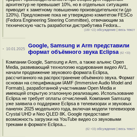
архитектур не превышает 10%, но в отдельных ситуациях
приводит к заметному повышению производительности (до
120%). Предложение пока не утверждено комитетом FESCo
(Fedora Engineering Steering Committee), отвечающим за
техническую часть разработки дистрибутива Fedora...
обсуждение
|
весь текст
(189 +22)
Google, Samsung и Arm представили
·
10.01.2025
формат объёмного звука Eclipsa
(62 +33)
Компании Google, Samsung и Arm, а также альянс Open
Media, развивающий технологию кодирования видео AV1,
начали продвижение звукового формата Eclipsa,
рассчитанного на распространение объёмного звука. Формат
основан на спецификации IAMF (Immersive Audio Model and
Formats), разработанной участниками Open Media и
имеющей открытую эталонную реализацию. Использование
Eclipsa не требует оплаты отчислений. Компания Samsung
уже заявила о поддержке Eclipsa в телевизорах и звуковых
панелях 2025 модельного года, включая модели телевизоров
Crystal UHD и Neo QLED 8K. Google предоставит
возможность загрузки на YouTube видео со звуковыми
треками в формате Eclipsa...
обсуждение
|
весь текст
(62 +33)