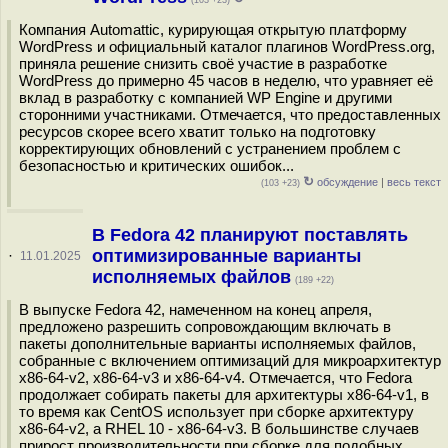
(103 +23)
Компания Automattic, курирующая открытую платформу
WordPress и официальный каталог плагинов WordPress.org,
приняла решение снизить своё участие в разработке
WordPress до примерно 45 часов в неделю, что уравняет её
вклад в разработку с компанией WP Engine и другими
сторонними участниками. Отмечается, что предоставленных
ресурсов скорее всего хватит только на подготовку
корректирующих обновлений с устранением проблем с
безопасностью и критических ошибок...
↻
обсуждение
|
весь текст
(103 +23)
В Fedora 42 планируют поставлять
оптимизированные варианты
·
11.01.2025
исполняемых файлов
(189 +22)
В выпуске Fedora 42, намеченном на конец апреля,
предложено разрешить сопровождающим включать в
пакеты дополнительные варианты исполняемых файлов,
собранные с включением оптимизаций для микроархитектур
x86-64-v2, x86-64-v3 и x86-64-v4. Отмечается, что Fedora
продолжает собирать пакеты для архитектуры x86-64-v1, в
то время как CentOS использует при сборке архитектуру
x86-64-v2, а RHEL 10 - x86-64-v3. В большинстве случаев
прирост производительности при сборке для подобных