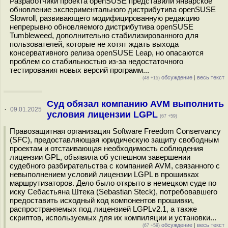
Разработчики проекта openSUSE представили январское
обновление экспериментального дистрибутива openSUSE
Slowroll, развивающего модифицированную редакцию
непрерывно обновляемого дистрибутива openSUSE
Tumbleweed, дополнительно стабилизированного для
пользователей, которые не хотят ждать выхода
консервативного релиза openSUSE Leap, но опасаются
проблем со стабильностью из-за недостаточного
тестирования новых версий программ...
обсуждение
|
весь текст
(48 +15)
Суд обязал компанию AVM выполнить
·
09.01.2025
условия лицензии LGPL
(67 +59)
Правозащитная организация Software Freedom Conservancy
(SFC), предоставляющая юридическую защиту свободным
проектам и отстаивающая необходимость соблюдения
лицензии GPL, объявила об успешном завершении
судебного разбирательства с компанией AVM, связанного с
невыполнением условий лицензии LGPL в прошивках
маршрутизаторов. Дело было открыто в немецком суде по
иску Себастьяна Штека (Sebastian Steck), потребовавшего
предоставить исходный код компонентов прошивки,
распространяемых под лицензией LGPLv2.1, а также
скриптов, используемых для их компиляции и установки...
обсуждение
|
весь текст
(67 +59)