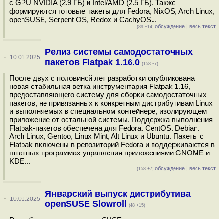
с GPU NVIDIA (2.9 ГБ) и Intel/AMD (2.5 ГБ). Также
формируются готовые пакеты для Fedora, NixOS, Arch Linux,
openSUSE, Serpent OS, Redox и CachyOS...
обсуждение
|
весь текст
(89 +14)
Релиз системы самодостаточных
·
10.01.2025
пакетов Flatpak 1.16.0
(158 +7)
После двух с половиной лет разработки опубликована
новая стабильная ветка инструментария Flatpak 1.16,
предоставляющего систему для сборки самодостаточных
пакетов, не привязанных к конкретным дистрибутивам Linux
и выполняемых в специальном контейнере, изолирующем
приложение от остальной системы. Поддержка выполнения
Flatpak-пакетов обеспечена для Fedora, CentOS, Debian,
Arch Linux, Gentoo, Linux Mint, Alt Linux и Ubuntu. Пакеты с
Flatpak включены в репозиторий Fedora и поддерживаются в
штатных программах управления приложениями GNOME и
KDE...
обсуждение
|
весь текст
(158 +7)
Январский выпуск дистрибутива
·
10.01.2025
openSUSE Slowroll
(48 +15)