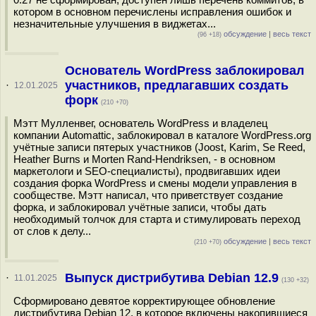
котором в основном перечислены исправления ошибок и
незначительные улучшения в виджетах...
обсуждение
|
весь текст
(96 +18)
Основатель WordPress заблокировал
участников, предлагавших создать
·
12.01.2025
форк
(210 +70)
Мэтт Мулленвег, основатель WordPress и владелец
компании Automattic, заблокировал в каталоге WordPress.org
учётные записи пятерых участников (Joost, Karim, Se Reed,
Heather Burns и Morten Rand-Hendriksen, - в основном
маркетологи и SEO-специалисты), продвигавших идеи
создания форка WordPress и смены модели управления в
сообществе. Мэтт написал, что приветствует создание
форка, и заблокировал учётные записи, чтобы дать
необходимый толчок для старта и стимулировать переход
от слов к делу...
обсуждение
|
весь текст
(210 +70)
Выпуск дистрибутива Debian 12.9
·
11.01.2025
(130 +32)
Сформировано девятое корректирующее обновление
дистрибутива Debian 12, в которое включены накопившиеся