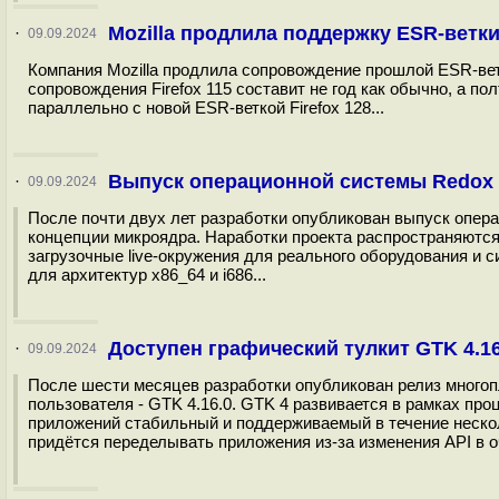
Mozilla продлила поддержку ESR-ветки 
·
09.09.2024
Компания Mozilla продлила сопровождение прошлой ESR-ветки
сопровождения Firefox 115 составит не год как обычно, а по
параллельно с новой ESR-веткой Firefox 128...
Выпуск операционной системы Redox O
·
09.09.2024
После почти двух лет разработки опубликован выпуск опера
концепции микроядра. Наработки проекта распространяютс
загрузочные live-окружения для реального оборудования и 
для архитектур x86_64 и i686...
Доступен графический тулкит GTK 4.1
·
09.09.2024
После шести месяцев разработки опубликован релиз многоп
пользователя - GTK 4.16.0. GTK 4 развивается в рамках пр
приложений стабильный и поддерживаемый в течение нескол
придётся переделывать приложения из-за изменения API в о