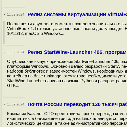
Релиз системы виртуализации VirtualB
·
11.09.2024
После почти двух лет с момента прошлого значительного в
VirtualBox 7.1. Готовые установочные пакеты доступны для RH
10/11/12, macOS и Windows...
Релиз StartWine-Launcher 406, програ
·
11.09.2024
Опубликован выпуск приложения Startwine-Launcher 406, раз
платформы Windows. Основной целью разработки StartWine-
наборов библиотек и зависимостей Windows, необходимых д
контейнер на базе runimage, отсутствие необходимости ус
StartWine-Launcher написан на языке Python и распростран
GTK...
Почта России переводит 130 тысяч раб
·
11.09.2024
Компания Базальт СПО представила проект перехода компани
инициативы в ближайшие три года на Linux планируется пер
логистических центров, а также административного персонал