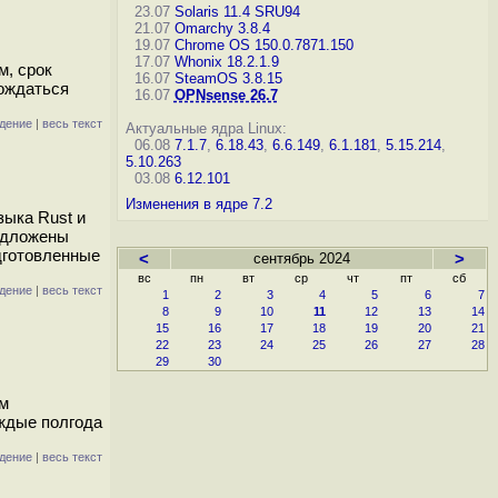
23.07
Solaris 11.4 SRU94
21.07
Omarchy 3.8.4
19.07
Chrome OS 150.0.7871.150
17.07
Whonix 18.2.1.9
м, срок
16.07
SteamOS 3.8.15
вождаться
16.07
OPNsense 26.7
дение
|
весь текст
Актуальные ядра Linux:
06.08
7.1.7
,
6.18.43
,
6.6.149
,
6.1.181
,
5.15.214
,
5.10.263
03.08
6.12.101
Изменения в ядре 7.2
зыка Rust и
редложены
дготовленные
<
сентябрь 2024
>
вс
пн
вт
ср
чт
пт
сб
дение
|
весь текст
1
2
3
4
5
6
7
8
9
10
11
12
13
14
15
16
17
18
19
20
21
22
23
24
25
26
27
28
29
30
ам
аждые полгода
дение
|
весь текст