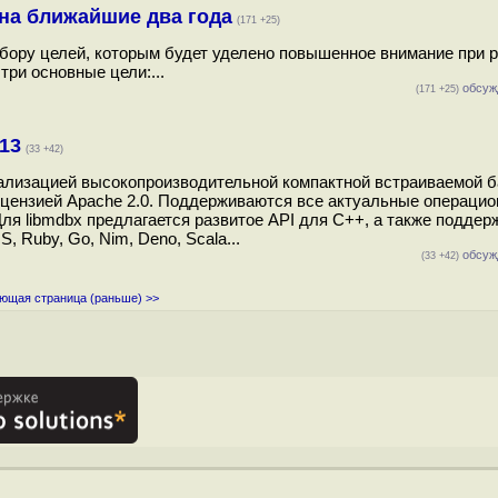
на ближайшие два года
(171 +25)
ыбору целей, которым будет уделено повышенное внимание при р
ри основные цели:...
обсуж
(171 +25)
13
(33 +42)
еализацией высокопроизводительной компактной встраиваемой 
лицензией Apache 2.0. Поддерживаются все актуальные операци
Для libmdbx предлагается развитое API для C++, а также подде
, Ruby, Go, Nim, Deno, Scala...
обсуж
(33 +42)
ющая страница (раньше) >>