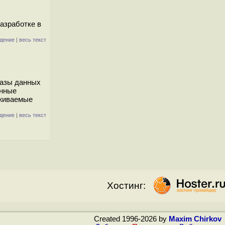
азработке в
дение
|
весь текст
базы данных
онные
рживаемые
дение
|
весь текст
Хостинг:
Created 1996-2026 by
Maxim Chirkov