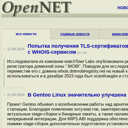
НОВ
все новости
главные новости
мини-нов
Попытка получения TLS-сертификатов
·
11.09.2024
с WHOIS-сервисом
(23 +20)
Исследователи из компании watchTowr Labs опубликовали 
регистратора доменной зоны ".MOBI". Поводом для исследо
переместив его с домена whois.dotmobiregistry.net на новый х
использоваться и в декабре 2023 года был освобождён и ста
В Gentoo Linux значительно улучшена 
·
11.09.2024
Проект Gentoo объявил о возобновлении работы над архите
стагнации. Благодаря появлению энтузиастов, заинтересова
актуальные stage-сборки и бинарные пакеты, а также налаж
непрерывной интеграции. Для MIPS ABI поддержка обеспечена д
помимо stage-сборок дополнительно подготовлен установоч