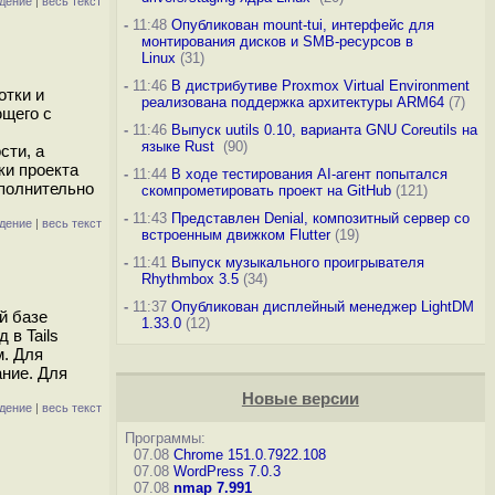
дение
|
весь текст
-
11:48
Опубликован mount-tui, интерфейс для
монтирования дисков и SMB-ресурсов в
Linux
(31)
-
11:46
В дистрибутиве Proxmox Virtual Environment
отки и
реализована поддержка архитектуры ARM64
(7)
ющего с
-
11:46
Выпуск uutils 0.10, варианта GNU Coreutils на
языке Rust
(90)
сти, а
ки проекта
-
11:44
В ходе тестирования AI-агент попытался
ополнительно
скомпрометировать проект на GitHub
(121)
-
11:43
Представлен Denial, композитный сервер со
дение
|
весь текст
встроенным движком Flutter
(19)
-
11:41
Выпуск музыкального проигрывателя
Rhythmbox 3.5
(34)
-
11:37
Опубликован дисплейный менеджер LightDM
й базе
1.33.0
(12)
 в Tails
м. Для
ние. Для
Новые версии
дение
|
весь текст
Программы:
07.08
Chrome 151.0.7922.108
07.08
WordPress 7.0.3
07.08
nmap 7.991