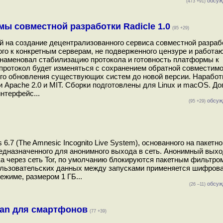
обсуж
(473 +91)
ы совместной разработки Radicle 1.0
(95 +29)
й на создание децентрализованного сервиса совместной разраб
ного к конкретным серверам, не подверженного цензуре и работа
ознаменовал стабилизацию протокола и готовность платформы к
протокол будет изменяться с сохранением обратной совместимо
го обновления существующих систем до новой версии. Наработ
 Apache 2.0 и MIT. Сборки подготовлены для Linux и macOS. Д
нтерфейс...
обсуж
(95 +29)
.7 (The Amnesic Incognito Live System), основанного на пакетно
дназначенного для анонимного выхода в сеть. Анонимный выход
ка через сеть Tor, по умолчанию блокируются пакетным фильтро
ользовательских данных между запусками применяется шифрова
режиме, размером 1 ГБ...
обсуж
(26 –11)
ian для смартфонов
(77 +39)