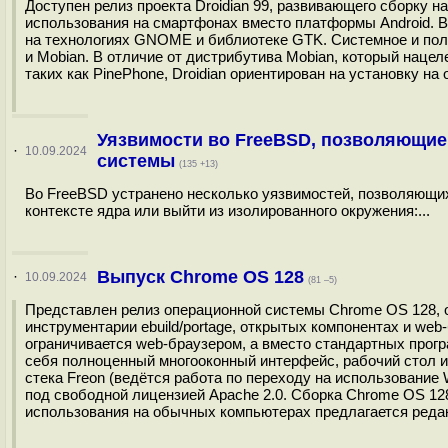
Доступен релиз проекта Droidian 99, развивающего сборку н
использования на смартфонах вместо платформы Android. В
на технологиях GNOME и библиотеке GTK. Системное и пол
и Mobian. В отличие от дистрибутива Mobian, который наце
таких как PinePhone, Droidian ориентирован на установку на
Уязвимости во FreeBSD, позволяющие
·
10.09.2024
системы
(135 +13)
Во FreeBSD устранено несколько уязвимостей, позволяющих
контексте ядра или выйти из изолированного окружения:...
Выпуск Chrome OS 128
·
10.09.2024
(81 –5)
Представлен релиз операционной системы Chrome OS 128, ос
инструментарии ebuild/portage, открытых компонентах и we
ограничивается web-браузером, а вместо стандартных прог
себя полноценный многооконный интерфейс, рабочий стол и
стека Freon (ведётся работа по переходу на использование
под свободной лицензией Apache 2.0. Сборка Chrome OS 1
использования на обычных компьютерах предлагается редак