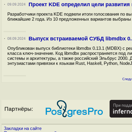
Проект KDE определил цели развития 
·
09.09.2024
Разработчики проекта KDE подвели итоги голосования по в
ближайшие 2 года. Из 10 предложенных вариантов выбраны т
Выпуск встраиваемой СУБД libmdbx 0.
·
08.09.2024
Опубликован выпуск библиотеки libmdbx 0.13.1 (MDBX) с р
класса ключ-значение. Код libmdbx распространяется под 
системы и архитектуры, а также российский Эльбрус 2000. 
энтузиастами привязки к языкам Rust, Haskell, Python, NodeJS
Следу
Партнёры:
Закладки на сайте