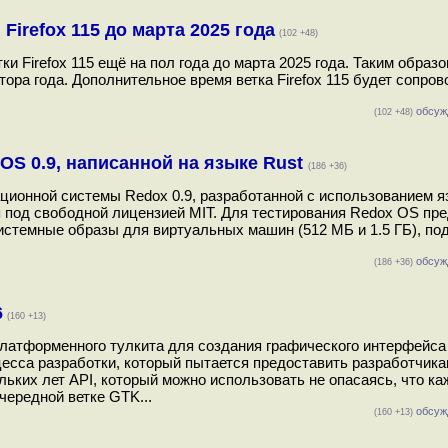
Firefox 115 до марта 2025 года
(102 +48)
 Firefox 115 ещё на пол года до марта 2025 года. Таким образо
лтора года. Дополнительное время ветка Firefox 115 будет сопро
обсуж
(102 +48)
S 0.9, написанной на языке Rust
(186 +36)
ционной системы Redox 0.9, разработанной с использованием я
я под свободной лицензией MIT. Для тестирования Redox OS п
системные образы для виртуальных машин (512 МБ и 1.5 ГБ), по
обсуж
(186 +36)
6
(160 +13)
латформенного тулкита для создания графического интерфейса
оцесса разработки, который пытается предоставить разработчик
ьких лет API, который можно использовать не опасаясь, что к
чередной ветке GTK...
обсуж
(160 +13)