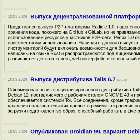
Выпуск децентрализованной платформ
·
10.09.2024
Представлен выпуск P2P-платформы Radicle 1.0, нацеленно
хранения кода, похожего на GitHub и GitLab, но не привязан
использованием ресурсов участников P2P-сети. Релиз 1.0 
повсеместному использованию. Начиная с данного выпуска 
инструментарий будут включать возможности для бесшовно
написаны на языке Rust и распространяются под лицензиями
развиваются десктоп-клиент, web-интерфейс и консольный и
Выпуск дистрибутива Tails 6.7
·
10.09.2024
(26 –11)
Сформирован релиз специализированного дистрибутива Tails 6
Debian 12, поставляемого с рабочим столом GNOME 43 и пре
обеспечивается системой Tor. Все соединения, кроме трафи
хранения пользовательских данных в режиме сохранения п
загрузки подготовлен iso-образ, способный работать в Live-
Опубликован Droidian 99, вариант Deb
·
10.09.2024