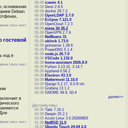
06.08
icewm 4.1
h, основанная
06.08
Deno 2.9.5
ориев Debian
06.08
docker 29.7.2
06.08
OpenLDAP 2.7.0
артфонах,
06.08
Eclipse 7.121.0
06.08
OpenCloud 7.2.3
дение
|
весь текст
06.08
mesa 3d 26.2
05.08
OpenVPN 2.7.6
05.08
NetBeans 31
ю гостевой
05.08
ublock 1.73.0
05.08
gstreamer 1.28.6
05.08
PowerDNS 5.1.4
05.08
node.js 26.7.0
ь код в
05.08
VSCode 1.132.0
05.08
home-assistant 2026.8.0
дение
|
весь текст
05.08
Python 3.13.15, 3.14.7
05.08
hyprland 0.56.2
04.08
Electron 43.3.0
04.08
Mattermost 11.10.0
04.08
Django 5.2.17, 6.0.8
vln
ном
04.08
Grafana 13.1.2
04.08
GNOME 49.9, 50.4
далее>>
включает в
фического
Дистрибутивы:
траняются
05.08
Tails 7.10.1
 Для
04.08
Deepin 25.2.1
03.08
Azure Linux 3.0.20260803
дение
|
весь текст
01.08
NetBSD 11.0
24.07
Ubuntu Touch 24.04 2.0