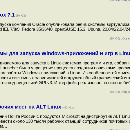
(94 +24)
ox 7.1
(86 +25)
ыпуска компания Oracle опубликовала релиз системы виртуализ
EL 7/8/9, Fedora 35/36/40, openSUSE 15.3, Ubuntu 20.04/22.04/24
обсуж
(86 +25)
ммы для запуска Windows-приложений и игр в Lin
виваемого для запуска в Linux-системах программ и игр, собра
Launcher было упрощение процесса создания новичками префик
ля работы Windows-приложений в Linux. Из особенностей отме
тановки системных зависимостей и дружелюбный графический ин
яется под лицензией GPLv3. Интерфейс реализован на основе би
обсуж
(46 +15)
очих мест на ALT Linux
(473 +91)
и Почта России с продуктов Microsoft на дистрибутив ALT Linu
евести около 130 тысяч рабочих станций сотрудников почтовых 
а...