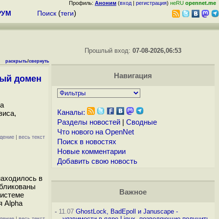
Профиль:
Аноним
(
вход
|
регистрация
)
неRU
opennet.me
РУМ
Поиск
(
теги
)
Прошлый вход:
07-08-2026,06:53
раскрыть
/
свернуть
Навигация
ный домен
са
Каналы:
виса,
Разделы новостей
|
Сводные
Что нового на OpenNet
дение
|
весь текст
Поиск в новостях
Новые комментарии
Добавить свою новость
находилось в
убликованы
Важное
системе
я Alpha
-
11.07
GhostLock, BadEpoll и Januscape -
уязвимости в ядре Linux, позволяющие получить
дение
|
весь текст