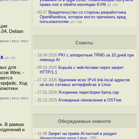
права root и обойти изоляцию KVM
(82 +34)
-
08.07
Вредительство со стороны разработчика
OpenMandriva, которое могло причинить вред
пользователям
(107 +34)
ации
.04, Debian
дение
|
весь текст
Советы
-
19.04.2026
PKI с аппаратным TRNG за 10 дней при
ux
(46 +15)
помощи AI
нных для
-
09.03.2026
Борьба с web-ботами через запрет
сов Wine, -
HTTP/1.1
чаются
-
27.02.2026
Удаление всех IPv6 link-local адресов
терфейс. Код
на всех сетевых интерфейсах в Linux
блиотеки
-
27.01.2026
Ускорение пересборки llama.cpp
дение
|
весь текст
-
25.12.2025
Атомарные обновления в OSTree
Обсуждаемые новости
x. В рамках
отделений и
-
11:48
Запрет на приём AI-патчей в раздел
drivers/staging ядра Linux
(20)