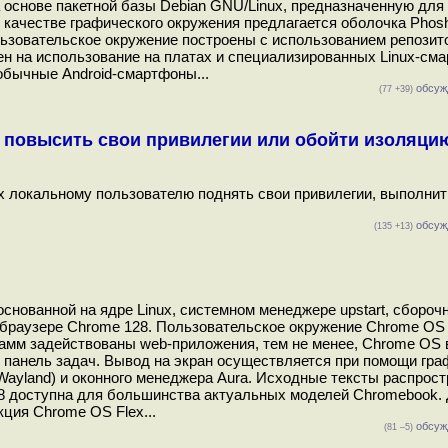
а основе пакетной базы Debian GNU/Linux, предназначенную для
 качестве графического окружения предлагается оболочка Phos
ьзовательское окружение построены с использованием репозит
лен на использование на платах и специализированных Linux-см
 обычные Android-смартфоны...
обсуж
(77 +39)
 повысить свои привилегии или обойти изоляци
 локальному пользователю поднять свои привилегии, выполнит
обсуж
(135 +13)
нованной на ядре Linux, системном менеджере upstart, сбороч
b-браузере Chrome 128. Пользовательское окружение Chrome OS
рамм задействованы web-приложения, тем не менее, Chrome OS 
 панель задач. Вывод на экран осуществляется при помощи гра
 Wayland) и оконного менеджера Aura. Исходные тексты распрос
28 доступна для большинства актуальных моделей Chromebook.
ция Chrome OS Flex...
обсуж
(81 –5)