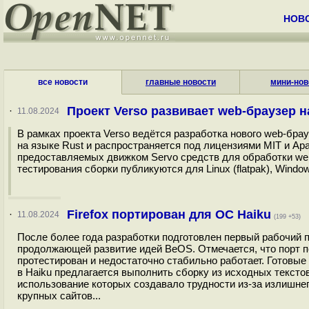
НОВ
все новости
главные новости
мини-нов
Проект Verso развивает web-браузер н
·
11.08.2024
В рамках проекта Verso ведётся разработка нового web-брауз
на языке Rust и распространяется под лицензиями MIT и Apa
предоставляемых движком Servo средств для обработки web
тестирования сборки публикуются для Linux (flatpak), Windo
Firefox портирован для ОС Haiku
·
11.08.2024
(199 +53)
После более года разработки подготовлен первый рабочий п
продолжающей развитие идей BeOS. Отмечается, что порт по
протестирован и недостаточно стабильно работает. Готовые
в Haiku предлагается выполнить сборку из исходных текстов.
использование которых создавало трудности из-за излишнег
крупных сайтов...