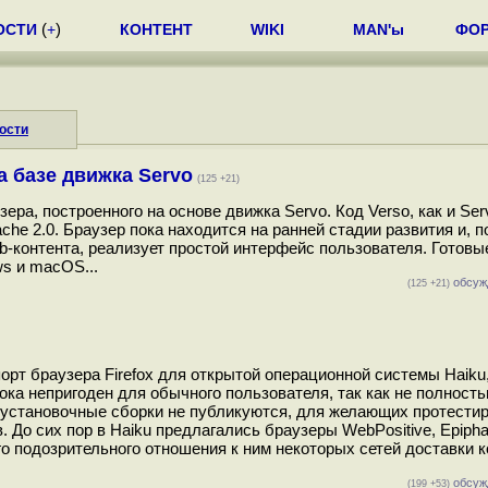
ОСТИ
(
+
)
КОНТЕНТ
WIKI
MAN'ы
ФО
ости
а базе движка Servo
(125 +21)
ера, построенного на основе движка Servo. Код Verso, как и Ser
che 2.0. Браузер пока находится на ранней стадии развития и, 
-контента, реализует простой интерфейс пользователя. Готовы
ws и macOS...
обсуж
(125 +21)
орт браузера Firefox для открытой операционной системы Haiku
ка непригоден для обычного пользователя, так как не полност
 установочные сборки не публикуются, для желающих протестиро
 До сих пор в Haiku предлагались браузеры WebPositive, Epipha
о подозрительного отношения к ним некоторых сетей доставки к
обсуж
(199 +53)