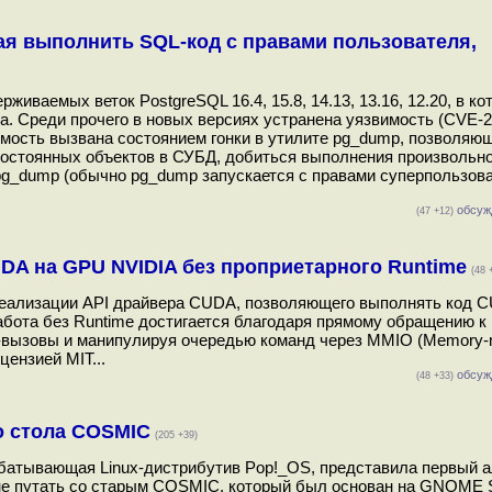
ая выполнить SQL-код с правами пользователя,
ваемых веток PostgreSQL 16.4, 15.8, 14.13, 13.16, 12.20, в ко
. Среди прочего в новых версиях устранена уязвимость (CVE-2
звимость вызвана состоянием гонки в утилите pg_dump, позволяю
остоянных объектов в СУБД, добиться выполнения произвольн
 pg_dump (обычно pg_dump запускается с правами суперпользов
обсуж
(47 +12)
UDA на GPU NVIDIA без проприетарного Runtime
(48 
 реализации API драйвера CUDA, позволяющего выполнять код 
абота без Runtime достигается благодаря прямому обращению к
l-вызовы и манипулируя очередью команд через MMIO (Memory-m
цензией MIT...
обсуж
(48 +33)
о стола COSMIC
(205 +39)
рабатывающая Linux-дистрибутив Pop!_OS, представила первый 
не путать со старым COSMIC, который был основан на GNOME Sh