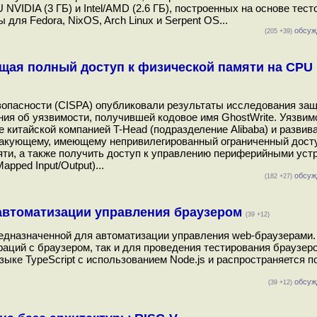
VIDIA (3 ГБ) и Intel/AMD (2.6 ГБ), построенных на основе тест
для Fedora, NixOS, Arch Linux и Serpent OS...
обсуж
(205 +39)
щая полный доступ к физической памяти на CPU 
опасности (CISPA) опубликовали результаты исследования за
ния об уязвимости, получившей кодовое имя GhostWrite. Уязвим
 китайской компанией T-Head (подразделение Alibaba) и развив
такующему, имеющему непривилегированный ограниченный досту
яти, а также получить доступ к управлению периферийными уст
ped Input/Output)...
обсуж
(182 +27)
 автоматизации управления браузером
(39 +12)
предназначенной для автоматизации управления web-браузерами.
аций с браузером, так и для проведения тестирования браузеро
зыке TypeScript с использованием Node.js и распространяется п
обсуж
(39 +12)