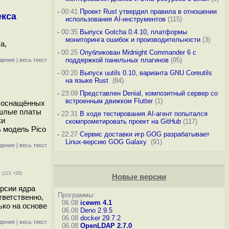
-
00:41
Проект Rust утвердил правила в отношении
екса
использования AI-инструментов
(115)
-
00:35
Выпуск Gotcha 0.4.10, платформы
мониторинга ошибок и производительности
(3)
а,
-
00:25
Опубликован Midnight Commander 6 c
поддержкой панельных плагинов
(95)
дение
|
весь текст
-
00:20
Выпуск uutils 0.10, варианта GNU Coreutils
на языке Rust
(84)
-
23:09
Представлен Denial, композитный сервер со
встроенным движком Flutter
(1)
, оснащённых
ошлые платы
-
22:31
В ходе тестирования AI-агент попытался
ки
скомпрометировать проект на GitHub
(117)
 модель Pico
-
22:27
Сервис доставки игр GOG разрабатывает
Linux-версию GOG Galaxy
(91)
дение
|
весь текст
(121 +26)
Новые версии
ерсии ядра
Программы:
тветственно,
06.08
icewm 4.1
ько на основе
06.08
Deno 2.9.5
06.08
docker 29.7.2
дение
|
весь текст
06.08
OpenLDAP 2.7.0