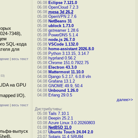
06.08
Eclipse 7.121.0
06.08
OpenCloud 7.2.3
06.08
mesa 3d 26.2
05.08
OpenVPN 2.7.6
05.08
NetBeans 31
05.08
ublock 1.73.0
торых
05.08
gstreamer 1.28.6
024-7348),
05.08
PowerDNS 5.1.4
щем
05.08
node.js 26.7.0
ого SQL-кода
05.08
VSCode 1.132.0
ателя для
05.08
home-assistant 2026.8.0
05.08
Python 3.13.15, 3.14.7
05.08
hyprland 0.56.2
дение
|
весь текст
05.08
Chrome 151.0.7922.75
04.08
Electron 43.3.0
04.08
Mattermost 11.10.0
+33)
04.08
Django 5.2.17, 6.0.8
vln
04.08
Grafana 13.1.2
CUDA на GPU
04.08
GNOME 49.9, 50.4
04.08
Unbound 1.26.0
apped I/O).
04.08
Erlang 29.0.5
далее>>
дение
|
весь текст
Дистрибутивы:
05.08
Tails 7.10.1
04.08
Deepin 25.2.1
03.08
Azure Linux 3.0.20260803
01.08
NetBSD 11.0
альфа-выпуск
24.07
Ubuntu Touch 24.04 2.0
ell).
23.07
Solaris 11.4 SRU94