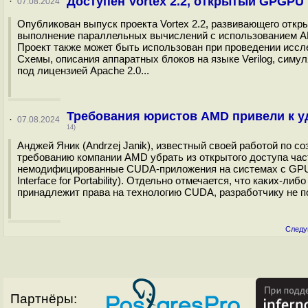
Доступен Vortex 2.2, открытый GPGPU
·
07.08.2024
Опубликован выпуск проекта Vortex 2.2, развивающего отк
выполнение параллельных вычислений с использованием API O
Проект также может быть использован при проведении иссл
Схемы, описания аппаратных блоков на языке Verilog, сим
под лицензией Apache 2.0...
Требования юристов AMD привели к у
·
07.08.2024
14)
Анджей Яник (Andrzej Janik), известный своей работой по 
требованию компании AMD убрать из открытого доступа час
немодифицированные CUDA-приложения на системах с GPU A
Interface for Portability). Отдельно отмечается, что каких-
принадлежит права на технологию CUDA, разработчику не по
Следу
Партнёры: