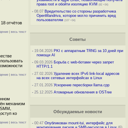
права root и обойти изоляцию KVM
(82 +34)
-
08.07
Вредительство со стороны разработчика
OpenMandriva, которое могло причинить вред
пользователям
(107 +34)
 18 отчётов
дение
|
весь текст
Советы
-
19.04.2026
PKI с аппаратным TRNG за 10 дней при
помощи AI
честве
использовать
-
09.03.2026
Борьба с web-ботами через запрет
возможности
HTTP/1.1
-
27.02.2026
Удаление всех IPv6 link-local адресов
дение
|
весь текст
на всех сетевых интерфейсах в Linux
-
27.01.2026
Ускорение пересборки llama.cpp
-
25.12.2025
Атомарные обновления в OSTree
анном
чён механизм
ь SMM,
Обсуждаемые новости
оступ ко
дение
|
весь текст
-
00:47
Опубликован mount-tui, интерфейс для
монтирования дисков и SMB-ресурсов в Linux
(6)