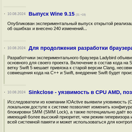
Выпуск Wine 9.15
·
10.08.2024
(31 +19)
Опубликован экспериментальный выпуск открытой реализации
об ошибках и внесено 240 изменений...
Для продолжения разработки браузера
·
10.08.2024
Разработчики экспериментального браузера Ladybird объяви
основного для своего проекта. Включение в состав кода на S
ветку Swift 5 мешает привязка к старой версии Clang, несо
совмещения кода на С++ и Swift, внедрение Swift будет про
Sinkclose - уязвимость в CPU AMD, п
·
10.08.2024
Исследователи из компании IOActive выявили уязвимость (
локальном доступе к системе позволяет изменить конфигур
блокировки SMM (SMM Lock), а также потенциально даёт в
имеющий более высокий приоритет, чем режим гипервизора 
всей системной памяти и может использоваться для контрол