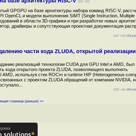
 на базе архитектуры RISC-V
(147 +22)
рытый GPGPU на базе архитектуры набора команд RISC-V, рассч
penCL и модели выполнения SIMT (Single Instruction, Multiple 
едований в области 3D-графики и при разработке новых архите
улятор, драйверы и сопутствующая проектная документация рас
обсуж
(147 +22)
далению части кода ZLUDA, открытой реализаци
созданию реализаций технологии CUDA для GPU Intel и AMD, был
ть кода открытого проекта ZLUDA, позволяющего выполнять
MD, используя стек ROCm и runtime HIP (Heterogeneous-comp
либо связанных с проектом ZLUDA обращений от компании NVIDIA, 
ступало...
обсуж
(156 –14)
ющая страница (раньше) >>