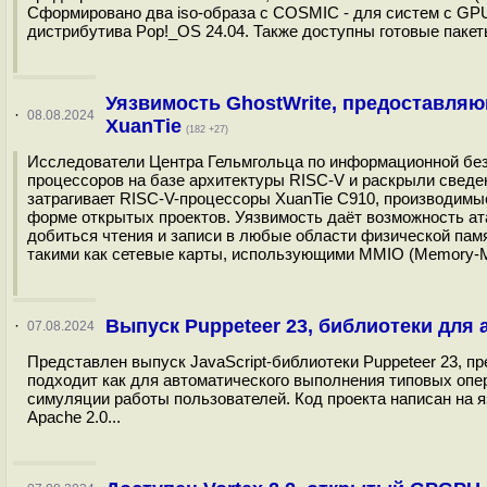
Сформировано два iso-образа с COSMIC - для систем с GPU N
дистрибутива Pop!_OS 24.04. Также доступны готовые пакеты 
Уязвимость GhostWrite, предоставляю
·
08.08.2024
XuanTie
(182 +27)
Исследователи Центра Гельмгольца по информационной без
процессоров на базе архитектуры RISC-V и раскрыли сведе
затрагивает RISC-V-процессоры XuanTie C910, производимые
форме открытых проектов. Уязвимость даёт возможность а
добиться чтения и записи в любые области физической пам
такими как сетевые карты, использующими MMIO (Memory-Map
Выпуск Puppeteer 23, библиотеки для
·
07.08.2024
Представлен выпуск JavaScript-библиотеки Puppeteer 23, 
подходит как для автоматического выполнения типовых опер
симуляции работы пользователей. Код проекта написан на я
Apache 2.0...