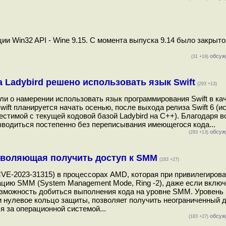
 Win32 API - Wine 9.15. С момента выпуска 9.14 было закрыто
обсуж
(31 +19)
 Ladybird решено использовать язык Swift
(293 +13)
ли о намерении использовать язык программирования Swift в ка
wift планируется начать осенью, после выхода релиза Swift 6 (
вместимой с текущей кодовой базой Ladybird на С++). Благодаря 
изводиться постепенно без переписывания имеющегося кода...
обсуж
(293 +13)
озволяющая получить доступ к SMM
(183 +27)
CVE-2023-31315) в процессорах AMD, которая при привилегиров
ацию SMM (System Management Mode, Ring -2), даже если вклю
озможность добиться выполнения кода на уровне SMM. Уровен
и нулевое кольцо защиты, позволяет получить неограниченный д
я за операционной системой...
обсуж
(183 +27)