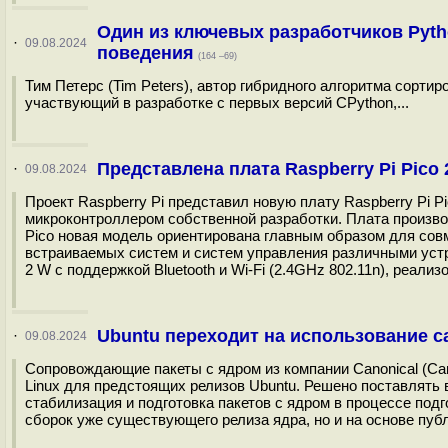
Один из ключевых разработчиков Pyth
·
09.08.2024
поведения
(164 –69)
Тим Петерс (Tim Peters), автор гибридного алгоритма сортир
участвующий в разработке с первых версий CPython,...
Представлена плата Raspberry Pi Pico 
·
09.08.2024
Проект Raspberry Pi представил новую плату Raspberry Pi 
микроконтроллером собственной разработки. Плата произво
Pico новая модель ориентирована главным образом для совм
встраиваемых систем и систем управления различными устр
2 W с поддержкой Bluetooth и Wi-Fi (2.4GHz 802.11n), реализ
Ubuntu переходит на использование с
·
09.08.2024
Сопровождающие пакеты с ядром из компании Canonical (Can
Linux для предстоящих релизов Ubuntu. Решено поставлять в
стабилизация и подготовка пакетов с ядром в процессе подг
сборок уже существующего релиза ядра, но и на основе пуб