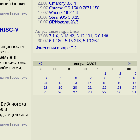
овой сборки
21.07
Omarchy 3.8.4
19.07
Chrome OS 150.0.7871.150
17.07
Whonix 18.2.1.9
дение
|
весь текст
16.07
SteamOS 3.8.15
16.07
OPNsense 26.7
RISC-V
Актуальные ядра Linux:
03.08
7.1.6
,
6.18.42
,
6.12.101
,
6.6.148
30.07
6.1.180
,
5.15.213
,
5.10.262
щищённости
Изменения в ядре 7.2
ость
аемые в
п к системе,
<
август 2024
>
ройствами,
вс
пн
вт
ср
чт
пт
сб
1
2
3
дение
|
весь текст
4
5
6
7
8
9
10
11
12
13
14
15
16
17
18
19
20
21
22
23
24
25
26
27
28
29
30
31
 Библиотека
в и
од лицензией
дение
|
весь текст