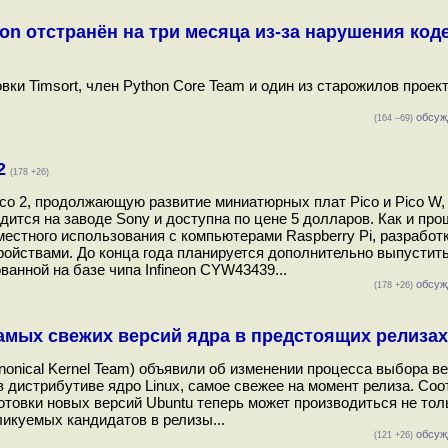
on отстранён на три месяца из-за нарушения код
овки Timsort, член Python Core Team и один из старожилов проект
обсуж
(164 –69)
2
(178 +26)
Pico 2, продолжающую развитие миниатюрных плат Pico и Pico W
дится на заводе Sony и доступна по цене 5 долларов. Как и пр
естного использования с компьютерами Raspberry Pi, разработ
ойствами. До конца года планируется дополнительно выпустить
ованной на базе чипа Infineon CYW43439...
обсуж
(178 +26)
амых свежих версий ядра в предстоящих релизах
onical Kernel Team) объявили об изменении процесса выбора в
 дистрибутиве ядро Linux, самое свежее на момент релиза. Соо
отовки новых версий Ubuntu теперь может производиться не тол
ликуемых кандидатов в релизы...
обсуж
(121 +26)