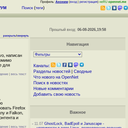
Профиль:
Аноним
(
вход
|
регистрация
)
неRU
opennet.me
РУМ
Поиск
(
теги
)
Прошлый вход:
06-08-2026,19:58
раскрыть
/
свернуть
Навигация
vo, написан
помимо
е для
Каналы:
Разделы новостей
|
Сводные
дение
|
весь текст
Что нового на OpenNet
Поиск в новостях
Новые комментарии
Добавить свою новость
,
ью
вать Firefox
Важное
ny и Falkon,
онтента и
-
11.07
GhostLock, BadEpoll и Januscape -
дение
|
весь текст
уязвимости в ядре Linux, позволяющие получить