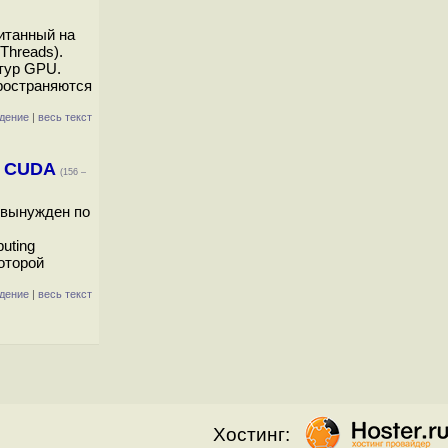
итанный на
Threads).
ктур GPU.
пространяются
дение
|
весь текст
и CUDA
(156 –
 вынужден по
uting
которой
дение
|
весь текст
Хостинг: