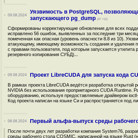
Уязвимость в PostgreSQL, позволяющ
·
09.08.2024
запускающего pg_dump
(47 +12)
Сформированы корректирующие обновления для всех поддержи
исправлено 56 ошибок, выявленных за последние три месяца
помеченная как опасная (уровень опасности 8.8 из 10). Уя
атакующему, имеющему возможность создания и удаления п
с правами пользователя, под которым запускается утилита
резервного копирования СУБД)...
Проект LibreCUDA для запуска кода C
·
09.08.2024
В рамках проекта LibreCUDA ведётся разработка открытой
NVIDIA без использования проприетарного CUDA Runtime. Р
оборудованию, используя предоставляемые драйвером ioct
Код проекта написан на языке Си и распространяется под ли
Первый альфа-выпуск среды рабочег
·
08.08.2024
После почти двух лет разработки компания System76, раз
среды рабочего стола COSMIC, написанной на языке Rust (