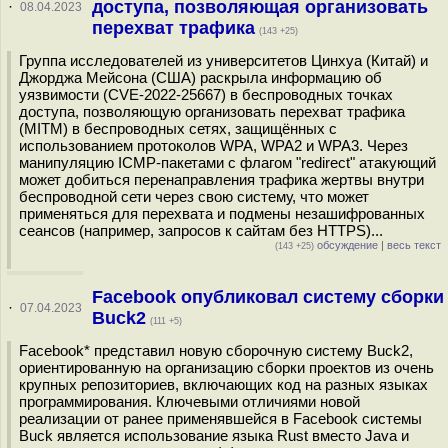
доступа, позволяющая организовать
·
08.04.2023
перехват трафика
(143 +25)
Группа исследователей из университетов Цинхуа (Китай) и
Джорджа Мейсона (США) раскрыла информацию об
уязвимости (CVE-2022-25667) в беспроводных точках
доступа, позволяющую организовать перехват трафика
(MITM) в беспроводных сетях, защищённых с
использованием протоколов WPA, WPA2 и WPA3. Через
манипуляцию ICMP-пакетами с флагом "redirect" атакующий
может добиться перенаправления трафика жертвы внутри
беспроводной сети через свою систему, что может
применяться для перехвата и подмены незашифрованных
сеансов (например, запросов к сайтам без HTTPS)...
обсуждение
|
весь текст
(143 +25)
Facebook опубликовал систему сборки
·
07.04.2023
Buck2
(111 +5)
Facebook* представил новую сборочную систему Buck2,
ориентированную на организацию сборки проектов из очень
крупных репозиториев, включающих код на разных языках
программирования. Ключевыми отличиями новой
реализации от ранее применявшейся в Facebook системы
Buck является использование языка Rust вместо Java и