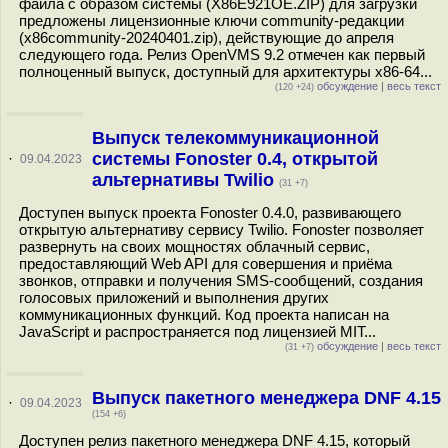
файла с образом системы (X86E921OE.ZIP) для загрузки
предложены лицензионные ключи community-редакции
(x86community-20240401.zip), действующие до апреля
следующего года. Релиз OpenVMS 9.2 отмечен как первый
полноценный выпуск, доступный для архитектуры x86-64...
обсуждение
|
весь текст
(120 +24)
Выпуск телекоммуникационной
системы Fonoster 0.4, открытой
·
09.04.2023
альтернативы Twilio
(31 +7)
Доступен выпуск проекта Fonoster 0.4.0, развивающего
открытую альтернативу сервису Twilio. Fonoster позволяет
развернуть на своих мощностях облачный сервис,
предоставляющий Web API для совершения и приёма
звонков, отправки и получения SMS-сообщений, создания
голосовых приложений и выполнения других
коммуникационных функций. Код проекта написан на
JavaScript и распространяется под лицензией MIT...
обсуждение
|
весь текст
(31 +7)
Выпуск пакетного менеджера DNF 4.15
·
09.04.2023
(154 +6)
Доступен релиз пакетного менеджера DNF 4.15, который