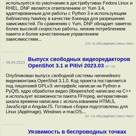
используется по умолчанию в дистрибутивах Fedora Linux и
RHEL. DNF является ответвлением от Yum 3.4,
адаптированным для работы с Python 3 и использующим
библиотеку hawkey в качестве бэкенда для разрешения
зависимостей. По сравнению с Yum, DNF обладает заметно
более высокой скоростью работы, низким потреблением
памяти и более качественным управлением
зависимостями...
обсуждение
|
весь текст
(154 +6)
Выпуск свободных видеоредакторов
·
09.04.2023
OpenShot 3.1 и Pitivi 2023.03
(64 +10)
Опубликован выпуск свободной системы нелинейного
видеомонтажа OpenShot 3.1.0. Код проекта поставляется
под лицензией GPLv3: интерфейс написан на Python и
PyQt5, ядро обработки видео (libopenshot) написано на C++
и использует возможности пакета FFmpeg, интерактивная
шкала времени написана с использованием HTML5,
JavaScript и AngularJS. Готовые сборки подготовлены для
Linux (AppImage), Windows и macOS...
обсуждение
|
весь текст
(64 +10)
Уязвимость в беспроводных точках