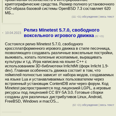
криптографические средства. Размер полного установочного
ISO-образа базовой системы OpenBSD 7.3 составляет 620
МБ...
обсуждение
|
весь текст
(111 +31)
Релиз Minetest 5.7.0, свободного
·
10.04.2023
воксельного игрового движка
(62 +21)
Состоялся релиз Minetest 5.7.0, свободного
кроссплатформенного игрового движка в стиле песочница,
позволяющего создавать различные воксельные постройки,
выживать, копать полезные ископаемые, выращивать
культуры и т.д. Игра написана на языке С++ c
использованием 3D-библиотеки IrrlichtMt (форк Irrlicht 1.9-
dev). Главная особенность движка состоит в том, что
геймплей полностью зависит от набора модов, создаваемых
на языке Lua и устанавливаемых пользователем через
встроенный установщик ContentDB или через форум. Код
Minetest распространяется под лицензией LGPL, а игровые
ресурсы под лицензией CC BY-SA 3.0. Готовые сборки
созданы для различных дистрибутивов Linux, Android,
FreeBSD, Windows и macOS...
обсуждение
|
весь текст
(62 +21)