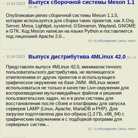
Выпуск сборочной системы Meson 1.1
·
11.04.2023
(35 +8)
Опубликован релиз сборочной системы Meson 1.1.0,
которая используется для сборки таких проектов, как X.Org
Server, Mesa, Lighttpd, systemd, GStreamer, Wayland, GNOME
и GTK. Код Meson написан на языке Python и поставляется
под лицензией Apache 2.0...
обсуждение
|
весь текст
(35 +8)
Выпуск дистрибутива 4MLinux 42.0
·
11.04.2023
(51 +3)
Представлен выпуск 4MLinux 42.0, минималистичного
пользовательского дистрибутива, не являющегося
ответвлением от других проектов и использующего
графическое окружение на базе JWM. 4MLinux может
использоваться не только в качестве Live-окружения для
воспроизведения мультимедийных файлов и решения
пользовательских задач, но и в роли системы для
восстановления после сбоев и платформы для запуска
серверов LAMP (Linux, Apache, MariaDB и PHP). Для
загрузки подготовлена два iso-образа (1.2 ГБ, x86_64) с
графическим окружением и с подборкой программ для
серверных систем...
обсуждение
|
весь текст
(51 +3)