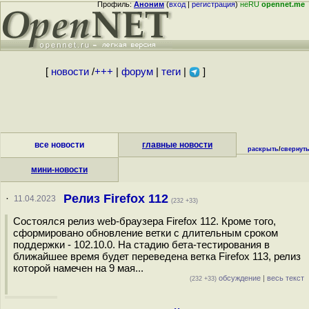
Профиль:
Аноним
(
вход
|
регистрация
)
неRU
opennet.me
[
новости
/
+++
|
форум
|
теги
|
]
все новости
главные новости
раскрыть
/
свернут
мини-новости
Релиз Firefox 112
·
11.04.2023
(232 +33)
Состоялся релиз web-браузера Firefox 112. Кроме того,
сформировано обновление ветки с длительным сроком
поддержки - 102.10.0. На стадию бета-тестирования в
ближайшее время будет переведена ветка Firefox 113, релиз
которой намечен на 9 мая...
обсуждение
|
весь текст
(232 +33)