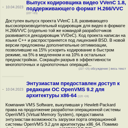
Выпуск кодировщика видео VVenC 1.8,
·
10.04.2023
поддерживающего формат H.266/VVC
(227 +25)
Доступен выпуск проекта VVenC 1.8, развивающего
высокопроизводительный кодировщик для видео в формате
H.266/VVC (отдельно той же командой разработчиков
развивается декодировщик VVDeC). Код проекта написан на
языке С++ и распространяется под лицензией BSD. В новой
версии предложены дополнительные оптимизации,
позволившие на 15% ускорить кодирование в быстром
режиме, на 5% в медленном и на 10% в остальных
преднастройках. Сокращён разрыв в эффективности
многопоточных и однопоточных операций...
обсуждение
|
весь текст
(227 +25)
Энтузиастам предоставлен доступ к
редакции ОС OpenVMS 9.2 для
·
10.04.2023
архитектуры x86-64
(120 +24)
Компания VMS Software, выкупившая у Hewlett-Packard
права на продолжение разработки операционной системы
OpenVMS (Virtual Memory System), предоставила
энтузиастам возможность загрузки порта операционной
системы OpenVMS 9.2 для архитектуры x86_64. Помимо