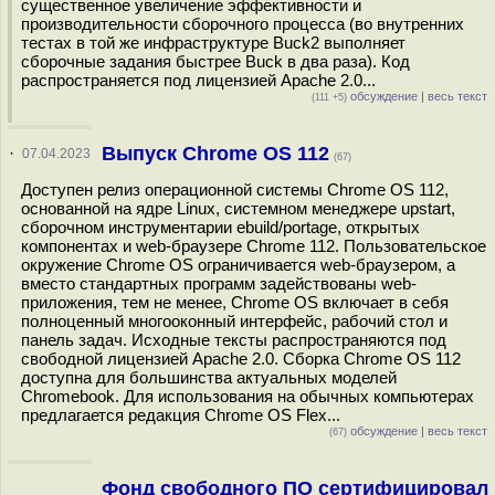
существенное увеличение эффективности и
производительности сборочного процесса (во внутренних
тестах в той же инфраструктуре Buck2 выполняет
сборочные задания быстрее Buck в два раза). Код
распространяется под лицензией Apache 2.0...
обсуждение
|
весь текст
(111 +5)
Выпуск Chrome OS 112
·
07.04.2023
(67)
Доступен релиз операционной системы Chrome OS 112,
основанной на ядре Linux, системном менеджере upstart,
сборочном инструментарии ebuild/portage, открытых
компонентах и web-браузере Chrome 112. Пользовательское
окружение Chrome OS ограничивается web-браузером, а
вместо стандартных программ задействованы web-
приложения, тем не менее, Chrome OS включает в себя
полноценный многооконный интерфейс, рабочий стол и
панель задач. Исходные тексты распространяются под
свободной лицензией Apache 2.0. Сборка Chrome OS 112
доступна для большинства актуальных моделей
Chromebook. Для использования на обычных компьютерах
предлагается редакция Chrome OS Flex...
обсуждение
|
весь текст
(67)
Фонд свободного ПО сертифицировал