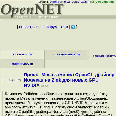
Профиль:
Аноним
(
вход
|
регистрация
)
неRU
opennet.me
[
новости
/
+++
|
форум
|
теги
|
]
все новости
главные новости
раскрыть
/
свернут
мини-новости
Проект Mesa заменил OpenGL-драйвер
Nouveau на Zink для новых GPU
·
11.03.2025
NVIDIA
(63 +29)
Компания Сollabora сообщила о принятии в кодовую базу
проекта Mesa изменения, заменяющего OpenGL-драйвер,
применяемый по умолчанию для GPU NVIDIA, начиная с
микроархитектуры Turing. В следующем выпуске Mesa 25.1
вместо OpenGL-драйвера Nouveau (nvc0) для подобных
GPU будет применяться разработанный в Сollabora OpenGL-