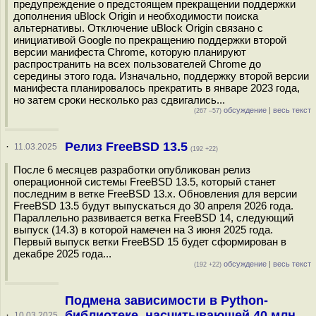
предупреждение о предстоящем прекращении поддержки
дополнения uBlock Origin и необходимости поиска
альтернативы. Отключение uBlock Origin связано с
инициативой Google по прекращению поддержки второй
версии манифеста Chrome, которую планируют
распространить на всех пользователей Chrome до
середины этого года. Изначально, поддержку второй версии
манифеста планировалось прекратить в январе 2023 года,
но затем сроки несколько раз сдвигались...
обсуждение
|
весь текст
(267 –57)
Релиз FreeBSD 13.5
·
11.03.2025
(192 +22)
После 6 месяцев разработки опубликован релиз
операционной системы FreeBSD 13.5, который станет
последним в ветке FreeBSD 13.x. Обновления для версии
FreeBSD 13.5 будут выпускаться до 30 апреля 2026 года.
Параллельно развивается ветка FreeBSD 14, следующий
выпуск (14.3) в которой намечен на 3 июня 2025 года.
Первый выпуск ветки FreeBSD 15 будет сформирован в
декабре 2025 года...
обсуждение
|
весь текст
(192 +22)
Подмена зависимости в Python-
библиотеке, насчитывающей 40 млн
·
10.03.2025