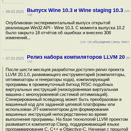
Выпуск Wine 10.3 и Wine staging 10.3
·
08.03.2025
(120
+18)
Опубликован экспериментальный выпуск открытой
реализации Win32 API - Wine 10.3. С момента выпуска 10.2
было закрыто 18 отчётов об ошибках и внесено 308
изменений...
обсуждение
|
весь текст
(120 +18)
Релиз набора компиляторов LLVM 20
·
07.03.2025
(64
+21)
После шести месяцев разработки доступен релиз проекта
LLVM 20.1.0, развивающего инструментарий (компиляторы,
оптимизаторы и генераторы кода), компилирующий
программы в промежуточный биткод RISC-подобных
виртуальных инструкций (низкоуровневая виртуальная
машина с многоуровневой системой оптимизаций).
Сгенерированный псевдокод может быть преобразован в
машинный код для заданной целевой платформы или
использован JIT-компилятором для формирования
машинных инструкций непосредственно во время
выполнения программы. На базе технологий LLVM проектом
развивается компилятор Clang, поддерживающий языки
программирования C, C++ и Objective-C. Начиная с прошлой