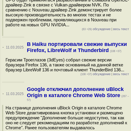
драйвер Zink в связке с Vulkan-драйвером NVK. По
сравнению с Nouveau драйвер Zink демонстрирует более
высокую производительность во многих тестах и не
подвержен проблемам, проявляющихся в Nouveau при
работе на новых GPU NVIDIA...
обсуждение
|
весь текст
(63 +29)
В Haiku портировали свежие выпуски
·
11.03.2025
Firefox, LibreWolf и Thunderbird
(108 +37)
Герасим Троеглазов (3dEyes) собрал свежие версии
браузера Firefox 136, а также основанный на данной ветке
браузер LibreWolf 136 и почтовый клиент ThunderBird 136...
обсуждение
|
весь текст
(108 +37)
Google отключил дополнение uBlock
·
11.03.2025
Origin в каталоге Chrome Web Store
(267 –
57)
На странице дополнения uBlock Origin в каталоге Chrome
Web Store деактивирована кнопка установки и размещено
предупреждение "Дополнение больше недоступно, так как
оно не следует рекомендациям по разработке дополнений к
Chrome". Ранее пользователям выдавалось