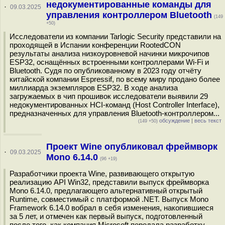
недокументированные команды для
·
09.03.2025
управления контроллером Bluetooth
(149
+50)
Исследователи из компании Tarlogic Security представили на
проходящей в Испании конференции RootedCON
результаты анализа низкоуровневой начинки микрочипов
ESP32, оснащённых встроенными контроллерами Wi-Fi и
Bluetooth. Судя по опубликованному в 2023 году отчёту
китайской компании Espressif, по всему миру продано более
миллиарда экземпляров ESP32. В ходе анализа
загружаемых в чип прошивок исследователи выявили 29
недокументированных HCI-команд (Host Controller Interface),
предназначенных для управления Bluetooth-контроллером...
обсуждение
|
весь текст
(149 +50)
Проект Wine опубликовал фреймворк
·
09.03.2025
Mono 6.14.0
(96 +19)
Разработчики проекта Wine, развивающего открытую
реализацию API Win32, представили выпуск фреймворка
Mono 6.14.0, предлагающего альтернативный открытый
Runtime, совместимый с платформой .NET. Выпуск Mono
Framework 6.14.0 вобрал в себя изменения, накопившиеся
за 5 лет, и отмечен как первый выпуск, подготовленный
после того, как компания Microsoft передала разработку