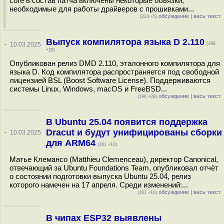
core в состав патча включены некоторые обвязки,
необходимые для работы драйверов с прошивками...
обсуждение
|
весь текст
(224 +5)
Выпуск компилятора языка D 2.110
·
10.03.2025
(198
+28)
Опубликован релиз DMD 2.110, эталонного компилятора для
языка D. Код компилятора распространяется под свободной
лицензией BSL (Boost Software License). Поддерживаются
системы Linux, Windows, macOS и FreeBSD...
обсуждение
|
весь текст
(198 +28)
В Ubuntu 25.04 появится поддержка
Dracut и будут унифицированы сборки
·
10.03.2025
для ARM64
(161 +10)
Матье Клемансо (Matthieu Clemenceau), директор Canonical,
отвечающий за Ubuntu Foundations Team, опубликовал отчёт
о состоянии подготовки выпуска Ubuntu 25.04, релиз
которого намечен на 17 апреля. Среди изменений:...
обсуждение
|
весь текст
(161 +10)
В чипах ESP32 выявлены