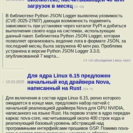
загрузок в месяц
(74 +26)
В библиотеке Python JSON Logger выявлена уязвимость
(CVE-2025-27607) дающая возможность подменить
зависимость при установке через каталог PyPI и добиться
выполнения своего кода на системах, использующих
данный пакет. Библиотека Python JSON Logger, которая
позволяет организовать ведение лога в формате JSON, за
последний месяц была загружена 40 млн раз. Проблема
устранена в версии Python JSON Logger 3.3.0,
опубликованной 7 марта...
обсуждение
|
весь текст
(74 +26)
Для ядра Linux 6.15 предложен
начальный код драйвера Nova,
·
10.03.2025
написанный на Rust
(224 +5)
Для включения в состав ядра Linux 6.15, релиз которого
ожидается в конце мая, предложен набор патчей с
начальной реализацией драйвера Nova для GPU NVIDIA,
написанного на языке Rust. На первом этапе в ядро передан
каркас nova-core, насчитывающий около 400 строк кода и
реализующий базовый уровень абстракций над
программными интерфейсами прошивок GSP. Помимо nova-