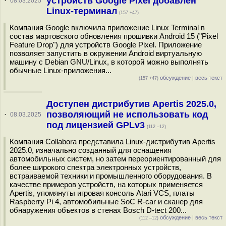
устройств Google Pixel добавлен
·
08.03.2025
Linux-терминал
(157 +47)
Компания Google включила приложение Linux Terminal в
состав мартовского обновления прошивки Android 15 ("Pixel
Feature Drop") для устройств Google Pixel. Приложение
позволяет запустить в окружении Android виртуальную
машину с Debian GNU/Linux, в которой можно выполнять
обычные Linux-приложения...
обсуждение
|
весь текст
(157 +47)
Доступен дистрибутив Apertis 2025.0,
позволяющий не использовать код
·
08.03.2025
под лицензией GPLv3
(112 –12)
Компания Collabora представила Linux-дистрибутив Apertis
2025.0, изначально созданный для оснащения
автомобильных систем, но затем переориентированный для
более широкого спектра электронных устройств,
встраиваемой техники и промышленного оборудования. В
качестве примеров устройств, на которых применяется
Apertis, упомянуты игровая консоль Atari VCS, платы
Raspberry Pi 4, автомобильные SoC R-car и сканер для
обнаружения объектов в стенах Bosch D-tect 200...
обсуждение
|
весь текст
(112 –12)