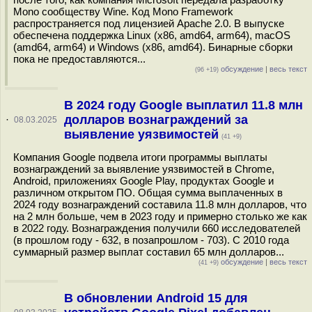
Mono сообществу Wine. Код Mono Framework
распространяется под лицензией Apache 2.0. В выпуске
обеспечена поддержка Linux (x86, amd64, arm64), macOS
(amd64, arm64) и Windows (x86, amd64). Бинарные сборки
пока не предоставляются...
обсуждение
|
весь текст
(96 +19)
В 2024 году Google выплатил 11.8 млн
долларов вознаграждений за
·
08.03.2025
выявление уязвимостей
(41 +9)
Компания Google подвела итоги программы выплаты
вознаграждений за выявление уязвимостей в Chrome,
Android, приложениях Google Play, продуктах Google и
различном открытом ПО. Общая сумма выплаченных в
2024 году вознаграждений составила 11.8 млн долларов, что
на 2 млн больше, чем в 2023 году и примерно столько же как
в 2022 году. Вознаграждения получили 660 исследователей
(в прошлом году - 632, в позапрошлом - 703). С 2010 года
суммарный размер выплат составил 65 млн долларов...
обсуждение
|
весь текст
(41 +9)
В обновлении Android 15 для