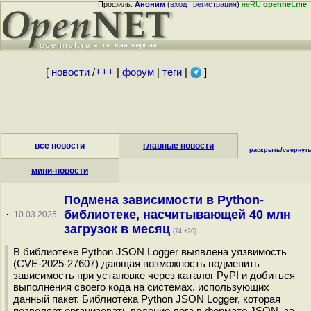
Профиль:
Аноним
(
вход
|
регистрация
)
неRU
opennet.me
[
новости
/
+++
|
форум
|
теги
|
]
все новости
главные новости
раскрыть
/
свернут
мини-новости
Подмена зависимости в Python-
библиотеке, насчитывающей 40 млн
·
10.03.2025
загрузок в месяц
(74 +26)
В библиотеке Python JSON Logger выявлена уязвимость
(CVE-2025-27607) дающая возможность подменить
зависимость при установке через каталог PyPI и добиться
выполнения своего кода на системах, использующих
данный пакет. Библиотека Python JSON Logger, которая
позволяет организовать ведение лога в формате JSON, за