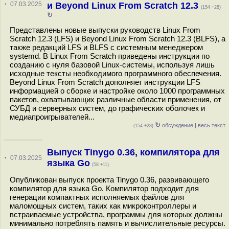
·
07.03.2025
и Beyond Linux From Scratch 12.3
(154 +28)
↻
Представлены новые выпуски руководств Linux From
Scratch 12.3 (LFS) и Beyond Linux From Scratch 12.3 (BLFS), а
также редакций LFS и BLFS с системным менеджером
systemd. В Linux From Scratch приведены инструкции по
созданию с нуля базовой Linux-системы, используя лишь
исходные тексты необходимого программного обеспечения.
Beyond Linux From Scratch дополняет инструкции LFS
информацией о сборке и настройке около 1000 программных
пакетов, охватывающих различные области применения, от
СУБД и серверных систем, до графических оболочек и
медиапроигрывателей...
↻
обсуждение
|
весь текст
(154 +28)
Выпуск Tinygo 0.36, компилятора для
·
07.03.2025
языка Go
(58 +11)
Опубликован выпуск проекта Tinygo 0.36, развивающего
компилятор для языка Go. Компилятор подходит для
генерации компактных исполняемых файлов для
маломощных систем, таких как микроконтроллеры и
встраиваемые устройства, программы для которых должны
минимально потреблять память и вычислительные ресурсы.