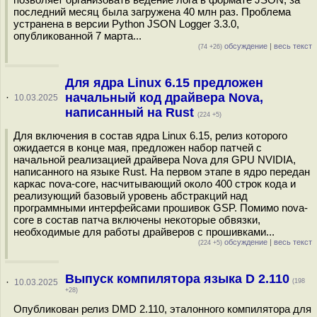
последний месяц была загружена 40 млн раз. Проблема
устранена в версии Python JSON Logger 3.3.0,
опубликованной 7 марта...
обсуждение
|
весь текст
(74 +26)
Для ядра Linux 6.15 предложен
начальный код драйвера Nova,
·
10.03.2025
написанный на Rust
(224 +5)
Для включения в состав ядра Linux 6.15, релиз которого
ожидается в конце мая, предложен набор патчей с
начальной реализацией драйвера Nova для GPU NVIDIA,
написанного на языке Rust. На первом этапе в ядро передан
каркас nova-core, насчитывающий около 400 строк кода и
реализующий базовый уровень абстракций над
программными интерфейсами прошивок GSP. Помимо nova-
core в состав патча включены некоторые обвязки,
необходимые для работы драйверов с прошивками...
обсуждение
|
весь текст
(224 +5)
Выпуск компилятора языка D 2.110
·
10.03.2025
(198
+28)
Опубликован релиз DMD 2.110, эталонного компилятора для