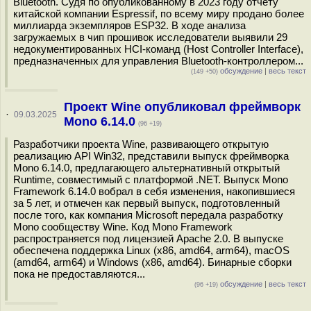
Bluetooth. Судя по опубликованному в 2023 году отчёту
китайской компании Espressif, по всему миру продано более
миллиарда экземпляров ESP32. В ходе анализа
загружаемых в чип прошивок исследователи выявили 29
недокументированных HCI-команд (Host Controller Interface),
предназначенных для управления Bluetooth-контроллером...
обсуждение
|
весь текст
(149 +50)
Проект Wine опубликовал фреймворк
·
09.03.2025
Mono 6.14.0
(96 +19)
Разработчики проекта Wine, развивающего открытую
реализацию API Win32, представили выпуск фреймворка
Mono 6.14.0, предлагающего альтернативный открытый
Runtime, совместимый с платформой .NET. Выпуск Mono
Framework 6.14.0 вобрал в себя изменения, накопившиеся
за 5 лет, и отмечен как первый выпуск, подготовленный
после того, как компания Microsoft передала разработку
Mono сообществу Wine. Код Mono Framework
распространяется под лицензией Apache 2.0. В выпуске
обеспечена поддержка Linux (x86, amd64, arm64), macOS
(amd64, arm64) и Windows (x86, amd64). Бинарные сборки
пока не предоставляются...
обсуждение
|
весь текст
(96 +19)