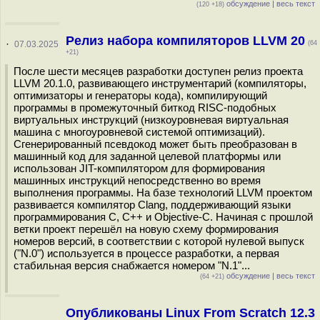
обсуждение
|
весь текст
(120 +18)
Релиз набора компиляторов LLVM 20
·
07.03.2025
(64
+21)
После шести месяцев разработки доступен релиз проекта
LLVM 20.1.0, развивающего инструментарий (компиляторы,
оптимизаторы и генераторы кода), компилирующий
программы в промежуточный биткод RISC-подобных
виртуальных инструкций (низкоуровневая виртуальная
машина с многоуровневой системой оптимизаций).
Сгенерированный псевдокод может быть преобразован в
машинный код для заданной целевой платформы или
использован JIT-компилятором для формирования
машинных инструкций непосредственно во время
выполнения программы. На базе технологий LLVM проектом
развивается компилятор Clang, поддерживающий языки
программирования C, C++ и Objective-C. Начиная с прошлой
ветки проект перешёл на новую схему формирования
номеров версий, в соответствии с которой нулевой выпуск
("N.0") используется в процессе разработки, а первая
стабильная версия снабжается номером "N.1"...
обсуждение
|
весь текст
(64 +21)
Опубликованы Linux From Scratch 12.3