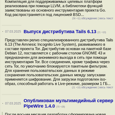
Компиляция для поддерживаемых целевых платформ
реализована при помощи LLVM, а библиотеки функций
заимствованы из основного инструментария проекта Go.
Код распространяется под лицензией BSD...
обсуждение
|
весь текст
(58 +11)
Выпуск дистрибутива Tails 6.13
·
07.03.2025
(21 +10)
Представлен релиз специализированного дистрибутива Tails
6.13 (The Amnesic Incognito Live System), развиваемого в
составе проекта Tor. Дистрибутив основан на пакетной базе
Debian 12, поставляется с рабочим столом GNOME 43 и
предназначен для анонимного выхода в сеть при помощи
инструментария Tor. Все соединения, кроме трафика через
сеть Tor, по умолчанию блокируются пакетным фильтром.
Для хранения пользовательских данных в режиме
сохранения пользовательских данных между запусками
применяется шифрование. Для загрузки подготовлен iso-
образ, способный работать в Live-режиме, размером 1 ГБ...
обсуждение
|
весь текст
(21 +10)
Опубликован мультимедийный сервер
·
07.03.2025
PipeWire 1.4.0
(70 +28)
После восьми месяцев разработки сформирована новая