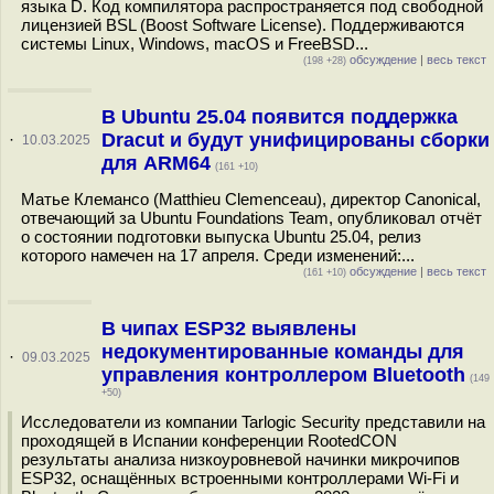
языка D. Код компилятора распространяется под свободной
лицензией BSL (Boost Software License). Поддерживаются
системы Linux, Windows, macOS и FreeBSD...
обсуждение
|
весь текст
(198 +28)
В Ubuntu 25.04 появится поддержка
Dracut и будут унифицированы сборки
·
10.03.2025
для ARM64
(161 +10)
Матье Клемансо (Matthieu Clemenceau), директор Canonical,
отвечающий за Ubuntu Foundations Team, опубликовал отчёт
о состоянии подготовки выпуска Ubuntu 25.04, релиз
которого намечен на 17 апреля. Среди изменений:...
обсуждение
|
весь текст
(161 +10)
В чипах ESP32 выявлены
недокументированные команды для
·
09.03.2025
управления контроллером Bluetooth
(149
+50)
Исследователи из компании Tarlogic Security представили на
проходящей в Испании конференции RootedCON
результаты анализа низкоуровневой начинки микрочипов
ESP32, оснащённых встроенными контроллерами Wi-Fi и