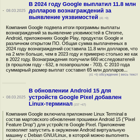
В 2024 году Google выплатил 11.8 млн
долларов вознаграждений за
·
08.03.2025
выявление уязвимостей
(41 +9)
Компания Google подвела итоги программы выплаты
вознаграждений за выявление уязвимостей в Chrome,
Android, приложениях Google Play, продуктах Google и
различном открытом ПО. Общая сумма выплаченных в
2024 году вознаграждений составила 11.8 млн долларов, что
на 2 млн больше, чем в 2023 году и примерно столько же как
в 2022 году. Вознаграждения получили 660 исследователей
(в прошлом году - 632, в позапрошлом - 703). С 2010 года
суммарный размер выплат составил 65 млн долларов...
обсуждение
|
весь текст
(41 +9)
В обновлении Android 15 для
устройств Google Pixel добавлен
·
08.03.2025
Linux-терминал
(157 +47)
Компания Google включила приложение Linux Terminal в
состав мартовского обновления прошивки Android 15 ("Pixel
Feature Drop") для устройств Google Pixel. Приложение
позволяет запустить в окружении Android виртуальную
машину с Debian GNU/Linux, в которой можно выполнять