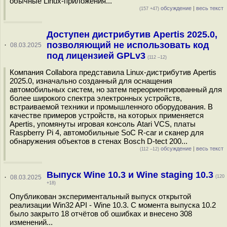
обычные Linux-приложения...
обсуждение
|
весь текст
(157 +47)
Доступен дистрибутив Apertis 2025.0,
позволяющий не использовать код
·
08.03.2025
под лицензией GPLv3
(112 –12)
Компания Collabora представила Linux-дистрибутив Apertis
2025.0, изначально созданный для оснащения
автомобильных систем, но затем переориентированный для
более широкого спектра электронных устройств,
встраиваемой техники и промышленного оборудования. В
качестве примеров устройств, на которых применяется
Apertis, упомянуты игровая консоль Atari VCS, платы
Raspberry Pi 4, автомобильные SoC R-car и сканер для
обнаружения объектов в стенах Bosch D-tect 200...
обсуждение
|
весь текст
(112 –12)
Выпуск Wine 10.3 и Wine staging 10.3
·
08.03.2025
(120
+18)
Опубликован экспериментальный выпуск открытой
реализации Win32 API - Wine 10.3. С момента выпуска 10.2
было закрыто 18 отчётов об ошибках и внесено 308
изменений...