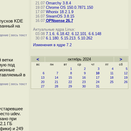
21.07
Omarchy 3.8.4
19.07
Chrome OS 150.0.7871.150
17.07
Whonix 18.2.1.9
16.07
SteamOS 3.8.15
ыпусков KDE
16.07
OPNsense 26.7
ванный на
Актуальные ядра Linux:
03.08
7.1.6
,
6.18.42
,
6.12.101
,
6.6.148
дение
|
весь текст
30.07
6.1.180
,
5.15.213
,
5.10.262
Изменения в ядре 7.2
<
октябрь 2024
>
 ветки
ную под
вс
пн
вт
ср
чт
пт
сб
1
2
3
4
5
ционные
6
7
8
9
10
11
12
ставляемый в
13
14
15
16
17
18
19
20
21
22
23
24
25
26
дение
|
весь текст
27
28
29
30
31
 устаревшее
есто udev.
вано при
2.1 ГБ
афики) и 249