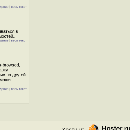
дение
|
весь текст
иваться в
остей...
дение
|
весь текст
s-browsed,
авку
ых на другой
 может
дение
|
весь текст
Хостинг: