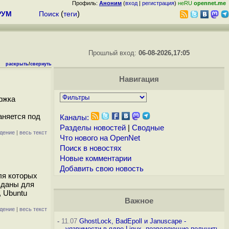
Профиль:
Аноним
(
вход
|
регистрация
)
неRU
opennet.me
РУМ
Поиск
(
теги
)
Прошлый вход:
06-08-2026,17:05
раскрыть
/
свернуть
Навигация
ержка
аняется под
Каналы:
Разделы новостей
|
Сводные
дение
|
весь текст
Что нового на OpenNet
Поиск в новостях
Новые комментарии
Добавить свою новость
ля которых
зданы для
, Ubuntu
Важное
дение
|
весь текст
-
11.07
GhostLock, BadEpoll и Januscape -
уязвимости в ядре Linux, позволяющие получить