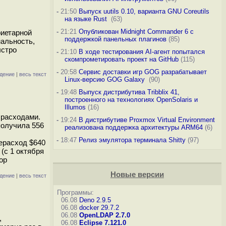
-
21:50
Выпуск uutils 0.10, варианта GNU Coreutils
на языке Rust
(63)
-
21:21
Опубликован Midnight Commander 6 c
риетарной
поддержкой панельных плагинов
(85)
альность,
ыстро
-
21:10
В ходе тестирования AI-агент попытался
скомпрометировать проект на GitHub
(115)
-
20:58
Сервис доставки игр GOG разрабатывает
дение
|
весь текст
Linux-версию GOG Galaxy
(90)
-
19:48
Выпуск дистрибутива Tribblix 41,
построенного на технологиях OpenSolaris и
Illumos
(16)
 расходами.
-
19:24
В дистрибутиве Proxmox Virtual Environment
получила 556
реализована поддержка архитектуры ARM64
(6)
-
18:47
Релиз эмулятора терминала Shitty
(97)
рерасход $640
(с 1 октября
ор
Новые версии
дение
|
весь текст
Программы:
06.08
Deno 2.9.5
06.08
docker 29.7.2
06.08
OpenLDAP 2.7.0
,
06.08
Eclipse 7.121.0