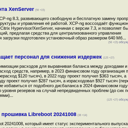
нта XenServer
(56 +15)
XCP-ng 8.3, развивающего свободную и бесплатную замену проп
руктуры и управления её работой. XCP-ng воссоздаёт функцион
itrix Hypervisor/XenServer, начиная c версии 7.3, и позволяет б
нций, предлагая средства для централизованного управления
 загрузки подготовлен установочный образ размером 640 Мб...
обсуж
(56 +15)
ащает персонал для снижения издержек
(125 +27)
имизации расходов для выравнивая баланса между доходами и
сход средств, например, в 2023 финансовом году организация 
ерасход $120 тысяч), в 2022 году проект получил $363 тысяч, а
оду проект получил $287 тысяч, а израсходовал $927 тысяч (пе
 избавиться от подобного дисбаланса в 2024 финансовом году 
о уровня резервов на случай непредвиденных проблем (до сих п
ми)...
обсуж
(125 +27)
прошивка Libreboot 20241008
(38 +14)
ot 20241008, который имеет статус экспериментального выпуска