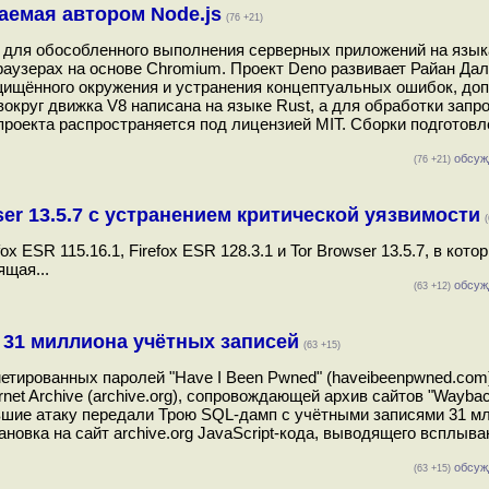
аемая автором Node.js
(76 +21)
для обособленного выполнения серверных приложений на языка
браузерах на основе Chromium. Проект Deno развивает Райан Дал
защищённого окружения и устранения концептуальных ошибок, до
округ движка V8 написана на языке Rust, а для обработки запр
роекта распространяется под лицензией MIT. Сборки подготов
обсуж
(76 +21)
ser 13.5.7 с устранением критической уязвимости
(
x ESR 115.16.1, Firefox ESR 128.3.1 и Tor Browser 13.5.7, в кото
ящая...
обсуж
(63 +12)
ке 31 миллиона учётных записей
(63 +15)
метированных паролей "Have I Been Pwned" (haveibeenpwned.com
net Archive (archive.org), сопровождающей архив сайтов "Waybac
шие атаку передали Трою SQL-дамп с учётными записями 31 мл
ановка на сайт archive.org JavaScript-кода, выводящего всплыв
обсуж
(63 +15)