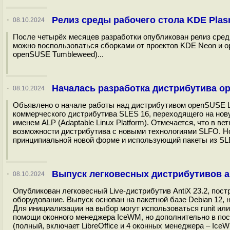
Релиз среды рабочего стола KDE Plas
·
08.10.2024
После четырёх месяцев разработки опубликован релиз сред
можно воспользоваться сборками от проектов KDE Neon и o
openSUSE Tumbleweed)...
Началась разработка дистрибутива op
·
08.10.2024
Объявлено о начале работы над дистрибутивом openSUSE Le
коммерческого дистрибутива SLES 16, переходящего на нов
именем ALP (Adaptable Linux Platform). Отмечается, что в 
возможности дистрибутива с новыми технологиями SLFO. Но
принципиальной новой форме и использующий пакеты из SLE
Выпуск легковесных дистрибутивов ant
·
08.10.2024
Опубликован легковесный Live-дистрибутив AntiX 23.2, пост
оборудование. Выпуск основан на пакетной базе Debian 12, 
Для инициализации на выбор могут использоваться runit ил
помощи оконного менеджера IceWM, но дополнительно в поста
(полный, включает LibreOffice и 4 оконных менеджера – IceWM,