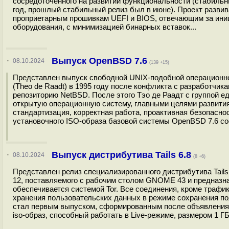
сосредоточенного на развитии функциональности (стабильн
год, прошлый стабильный релиз был в июне). Проект разви
проприетарным прошивкам UEFI и BIOS, отвечающим за ини
оборудования, с минимизацией бинарных вставок...
Выпуск OpenBSD 7.6
·
08.10.2024
(139 +15)
Представлен выпуск свободной UNIX-подобной операционн
(Theo de Raadt) в 1995 году после конфликта с разработчик
репозиторию NetBSD. После этого Тэо де Раадт с группой 
открытую операционную систему, главными целями развития
стандартизация, корректная работа, проактивная безопасно
установочного ISO-образа базовой системы OpenBSD 7.6 сос
Выпуск дистрибутива Tails 6.8
·
08.10.2024
(8 +6)
Представлен релиз специализированного дистрибутива Tails 6
12, поставляемого с рабочим столом GNOME 43 и предназнач
обеспечивается системой Tor. Все соединения, кроме трафи
хранения пользовательских данных в режиме сохранения по
стал первым выпуском, сформированным после объявления о
iso-образ, способный работать в Live-режиме, размером 1 ГБ.