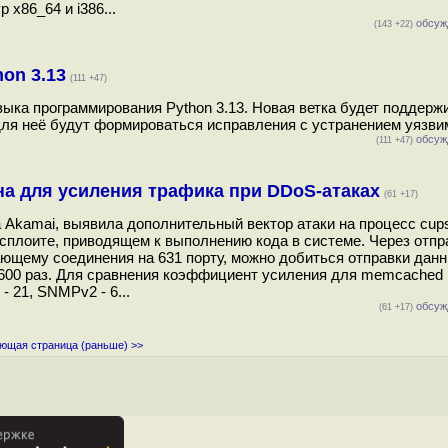
 x86_64 и i386...
обсуж
(143 +22)
on 3.13
(111 +47)
ыка программирования Python 3.13. Новая ветка будет поддерж
 для неё будут формироваться исправления с устранением уязвим
обсуж
(111 +47)
на для усиления трафика при DDoS-атаках
(61 +17)
а Akamai, выявила дополнительный вектор атаки на процесс cup
эксплоите, приводящем к выполнению кода в системе. Через отпр
ающему соединения на 631 порту, можно добиться отправки данн
 600 раз. Для сравнения коэффициент усиления для memcached
- 21, SNMPv2 - 6...
обсуж
(61 +17)
ющая страница (раньше) >>