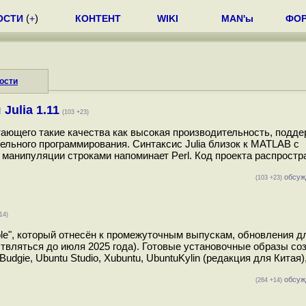
ОСТИ
(
+
)
КОНТЕНТ
WIKI
MAN'ы
ФО
ости
ulia 1.11
(103 +23)
етающего такие качества как высокая производительность, подд
льного программирования. Синтаксис Julia близок к MATLAB с
 манипуляции строками напоминает Perl. Код проекта распростр
обсуж
(103 +23)
14)
iole", который отнесён к промежуточным выпускам, обновления д
твляться до июля 2025 года). Готовые установочные образы со
 Budgie, Ubuntu Studio, Xubuntu, UbuntuKylin (редакция для Китая)
обсуж
(264 +14)