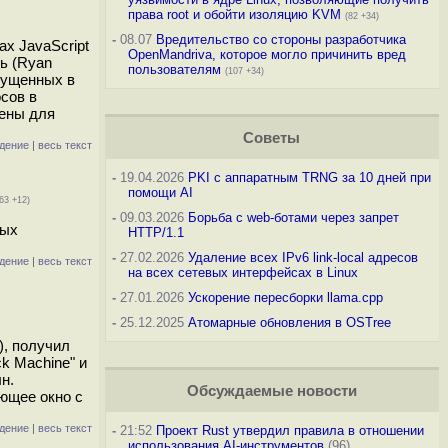
права root и обойти изоляцию KVM
(82 +34)
-
08.07
Вредительство со стороны разработчика
х JavaScript
OpenMandriva, которое могло причинить вред
ь (Ryan
пользователям
(107 +34)
пущенных в
осов в
лены для
Советы
дение
|
весь текст
-
19.04.2026
PKI с аппаратным TRNG за 10 дней при
помощи AI
63 +12)
-
09.03.2026
Борьба с web-ботами через запрет
рых
HTTP/1.1
-
27.02.2026
Удаление всех IPv6 link-local адресов
дение
|
весь текст
на всех сетевых интерфейсах в Linux
-
27.01.2026
Ускорение пересборки llama.cpp
-
25.12.2025
Атомарные обновления в OSTree
), получил
k Machine" и
н.
Обсуждаемые новости
ающее окно с
дение
|
весь текст
-
21:52
Проект Rust утвердил правила в отношении
использования AI-инструментов
(96)