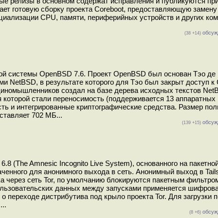
ые релизы в основном содержат исправления и публикуются при
вает готовую сборку проекта Coreboot, предоставляющую замену
циализации CPU, памяти, периферийных устройств и других ко
обсуж
(38 +14)
ой системы OpenBSD 7.6. Проект OpenBSD был основан Тэо де
ами NetBSD, в результате которого для Тэо был закрыт доступ к
единомышленников создал на базе дерева исходных текстов Ne
 которой стали переносимость (поддерживается 13 аппаратных
сть и интегрированные криптографические средства. Размер пол
тавляет 702 МБ...
обсуж
(139 +15)
.8 (The Amnesic Incognito Live System), основанного на пакетно
енного для анонимного выхода в сеть. Анонимный выход в Tail
ка через сеть Tor, по умолчанию блокируются пакетным фильтро
льзовательских данных между запусками применяется шифровани
 переходе дистрибутива под крыло проекта Tor. Для загрузки 
..
обсуж
(8 +6)