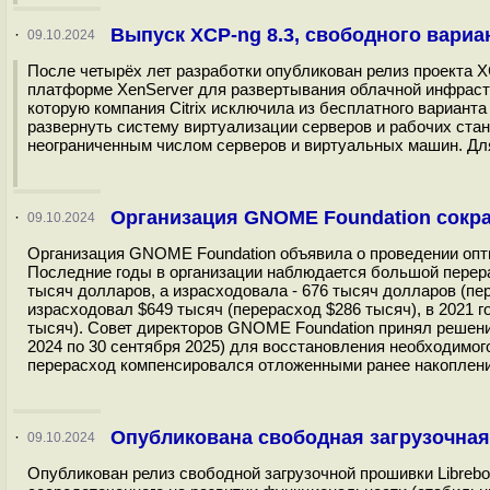
Выпуск XCP-ng 8.3, свободного вариа
·
09.10.2024
После четырёх лет разработки опубликован релиз проекта 
платформе XenServer для развертывания облачной инфраст
которую компания Citrix исключила из бесплатного варианта C
развернуть систему виртуализации серверов и рабочих ста
неограниченным числом серверов и виртуальных машин. Для
Организация GNOME Foundation сокр
·
09.10.2024
Организация GNOME Foundation объявила о проведении опт
Последние годы в организации наблюдается большой перера
тысяч долларов, а израсходовала - 676 тысяч долларов (пер
израсходовал $649 тысяч (перерасход $286 тысяч), в 2021 г
тысяч). Совет директоров GNOME Foundation принял решение
2024 по 30 сентября 2025) для восстановления необходимог
перерасход компенсировался отложенными ранее накопления
Опубликована свободная загрузочная 
·
09.10.2024
Опубликован релиз свободной загрузочной прошивки Librebo