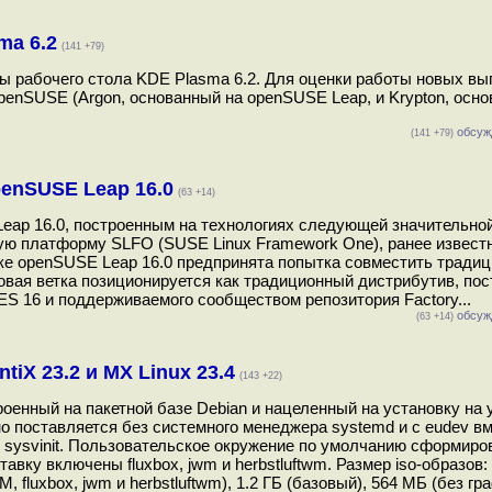
ma 6.2
(141 +79)
ы рабочего стола KDE Plasma 6.2. Для оценки работы новых в
penSUSE (Argon, основанный на openSUSE Leap, и Krypton, осно
обсуж
(141 +79)
enSUSE Leap 16.0
(63 +14)
ap 16.0, построенным на технологиях следующей значительной
ую платформу SLFO (SUSE Linux Framework One), ранее извест
ветке openSUSE Leap 16.0 предпринята попытка совместить тради
вая ветка позиционируется как традиционный дистрибутив, по
S 16 и поддерживаемого сообществом репозитория Factory...
обсуж
(63 +14)
iX 23.2 и MX Linux 23.4
(143 +22)
роенный на пакетной базе Debian и нацеленный на установку на
но поставляется без системного менеджера systemd и с eudev вм
и sysvinit. Пользовательское окружение по умолчанию сформиро
вку включены fluxbox, jwm и herbstluftwm. Размер iso-образов: 
 fluxbox, jwm и herbstluftwm), 1.2 ГБ (базовый), 564 МБ (без гр