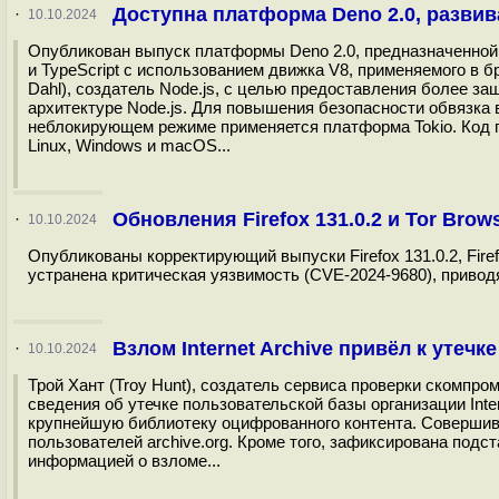
Доступна платформа Deno 2.0, развив
·
10.10.2024
Опубликован выпуск платформы Deno 2.0, предназначенной 
и TypeScript с использованием движка V8, применяемого в 
Dahl), создатель Node.js, с целью предоставления более 
архитектуре Node.js. Для повышения безопасности обвязка в
неблокирующем режиме применяется платформа Tokio. Код п
Linux, Windows и macOS...
Обновления Firefox 131.0.2 и Tor Brow
·
10.10.2024
Опубликованы корректирующий выпуски Firefox 131.0.2, Firefo
устранена критическая уязвимость (CVE-2024-9680), привод
Взлом Internet Archive привёл к утеч
·
10.10.2024
Трой Хант (Troy Hunt), создатель сервиса проверки скомпро
сведения об утечке пользовательской базы организации Inter
крупнейшую библиотеку оцифрованного контента. Совершив
пользователей archive.org. Кроме того, зафиксирована подст
информацией о взломе...