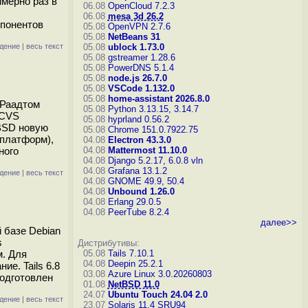
мерно раз в
06.08
OpenCloud 7.2.3
06.08
mesa 3d 26.2
мпонентов
05.08
OpenVPN 2.7.6
05.08
NetBeans 31
дение
|
весь текст
05.08
ublock 1.73.0
05.08
gstreamer 1.28.6
05.08
PowerDNS 5.1.4
05.08
node.js 26.7.0
05.08
VSCode 1.132.0
05.08
home-assistant 2026.8.0
 Раадтом
05.08
Python 3.13.15, 3.14.7
 CVS
05.08
hyprland 0.56.2
tBSD новую
05.08
Chrome 151.0.7922.75
 платформ),
04.08
Electron 43.3.0
ного
04.08
Mattermost 11.10.0
04.08
Django 5.2.17, 6.0.8
vln
04.08
Grafana 13.1.2
дение
|
весь текст
04.08
GNOME 49.9, 50.4
04.08
Unbound 1.26.0
04.08
Erlang 29.0.5
04.08
PeerTube 8.2.4
далее>>
й базе Debian
s
Дистрибутивы:
м. Для
05.08
Tails 7.10.1
04.08
Deepin 25.2.1
е. Tails 6.8
03.08
Azure Linux 3.0.20260803
подготовлен
01.08
NetBSD 11.0
24.07
Ubuntu Touch 24.04 2.0
дение
|
весь текст
23.07
Solaris 11.4 SRU94