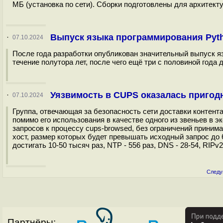
МБ (установка по сети). Сборки подготовлены для архитектур
Выпуск языка программирования Pyth
·
07.10.2024
После года разработки опубликован значительный выпуск яз
течение полутора лет, после чего ещё три с половиной года
Уязвимость в CUPS оказалась пригод
·
07.10.2024
Группа, отвечающая за безопасность сети доставки контент
помимо его использования в качестве одного из звеньев в 
запросов к процессу cups-browsed, без ограничений приним
хост, размер которых будет превышать исходный запрос до
достигать 10-50 тысяч раз, NTP - 556 раз, DNS - 28-54, RIPv2 
Следу
Партнёры: