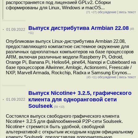
распространяется под лицензией GPLv2. Сборки
сформированы для Linux, Windows и macOS...
обсуждение
|
весь текст
(71 +27)
Выпуск дистрибутива Armbian 22.08
·
01.09.2022
(45
+11)
Опубликован выпуск Linux-дистрибутива Armbian 22.08,
предоставляющего компактное системное окружение для
различных одноплатных компьютеров на базе процессоров
ARM, включая различные модели Raspberry Pi, Odroid,
Orange Pi, Banana Pi, Helios64, pine64, Nanopi и Cubieboard на
базе процессоров Allwinner, Amlogic, Actionsemi, Freescale /
NXP, Marvell Armada, Rockchip, Radxa и Samsung Exynos...
обсуждение
|
весь текст
(45 +11)
Выпуск Nicotine+ 3.2.5, графического
клиента для одноранговой сети
·
01.09.2022
Soulseek
(59 +10)
Состоялся выпуск свободного графического клиента
Nicotine+ 3.2.5 для файлообменной P2P-сети Soulseek.
Nicotine+ стремится быть удобной, свободной
альтернативой с открытым исходным кодом официальному
клиенту Soulseek, предоставляя дополнительную