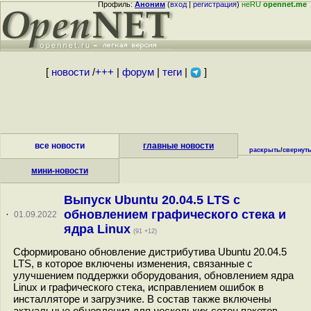
Профиль:
Аноним
(
вход
|
регистрация
)
неRU
opennet.me
[
новости
/
+++
|
форум
|
теги
|
]
все новости
главные новости
раскрыть
/
свернут
мини-новости
Выпуск Ubuntu 20.04.5 LTS c
обновлением графического стека и
·
01.09.2022
ядра Linux
(91 +12)
Сформировано обновление дистрибутива Ubuntu 20.04.5
LTS, в которое включены изменения, связанные с
улучшением поддержки оборудования, обновлением ядра
Linux и графического стека, исправлением ошибок в
инсталляторе и загрузчике. В состав также включены
актуальные обновления для нескольких сотен пакетов,