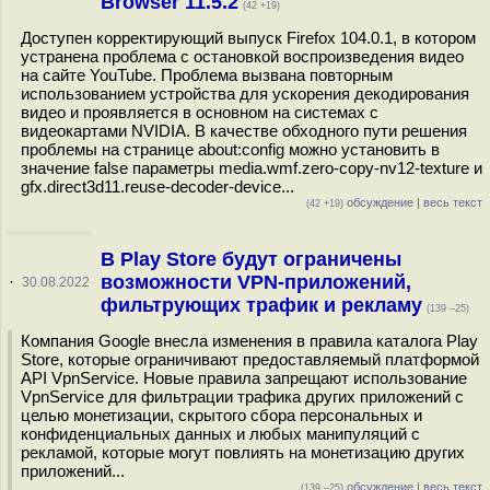
Browser 11.5.2
(42 +19)
Доступен корректирующий выпуск Firefox 104.0.1, в котором
устранена проблема с остановкой воспроизведения видео
на сайте YouTube. Проблема вызвана повторным
использованием устройства для ускорения декодирования
видео и проявляется в основном на системах с
видеокартами NVIDIA. В качестве обходного пути решения
проблемы на странице about:config можно установить в
значение false параметры media.wmf.zero-copy-nv12-texture и
gfx.direct3d11.reuse-decoder-device...
обсуждение
|
весь текст
(42 +19)
В Play Store будут ограничены
возможности VPN-приложений,
·
30.08.2022
фильтрующих трафик и рекламу
(139 –25)
Компания Google внесла изменения в правила каталога Play
Store, которые ограничивают предоставляемый платформой
API VpnService. Новые правила запрещают использование
VpnService для фильтрации трафика других приложений с
целью монетизации, скрытого сбора персональных и
конфиденциальных данных и любых манипуляций с
рекламой, которые могут повлиять на монетизацию других
приложений...
обсуждение
|
весь текст
(139 –25)