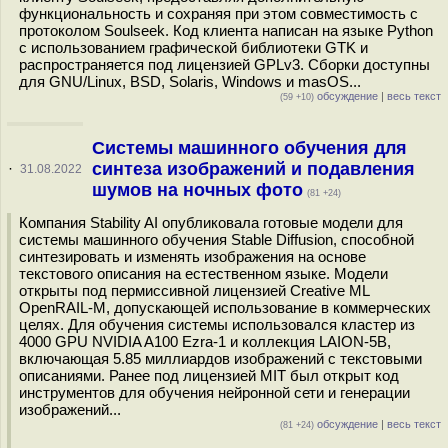
функциональность и сохраняя при этом совместимость с
протоколом Soulseek. Код клиента написан на языке Python
с использованием графической библиотеки GTK и
распространяется под лицензией GPLv3. Сборки доступны
для GNU/Linux, BSD, Solaris, Windows и masOS...
обсуждение
|
весь текст
(59 +10)
Системы машинного обучения для
синтеза изображений и подавления
·
31.08.2022
шумов на ночных фото
(81 +24)
Компания Stability AI опубликовала готовые модели для
системы машинного обучения Stable Diffusion, способной
синтезировать и изменять изображения на основе
текстового описания на естественном языке. Модели
открыты под пермиссивной лицензией Creative ML
OpenRAIL-M, допускающей использование в коммерческих
целях. Для обучения системы использовался кластер из
4000 GPU NVIDIA A100 Ezra-1 и коллекция LAION-5B,
включающая 5.85 миллиардов изображений с текстовыми
описаниями. Ранее под лицензией MIT был открыт код
инструментов для обучения нейронной сети и генерации
изображений...
обсуждение
|
весь текст
(81 +24)