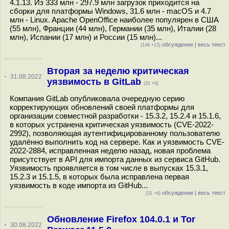
4.1.13. Из 333 млн - 297.9 млн загрузок приходится на
сборки для платформы Windows, 31.6 млн - macOS и 4.7
млн - Linux. Apache OpenOffice наиболее популярен в США
(55 млн), Франции (44 млн), Германии (35 млн), Италии (28
млн), Испании (17 млн) и России (15 млн)...
обсуждение
|
весь текст
(149 +13)
Вторая за неделю критическая
·
31.08.2022
уязвимость в GitLab
(31 +4)
Компания GitLab опубликовала очередную серию
корректирующих обновлений своей платформы для
организации совместной разработки - 15.3.2, 15.2.4 и 15.1.6,
в которых устранена критическая уязвимость (CVE-2022-
2992), позволяющая аутентифицированному пользователю
удалённо выполнить код на сервере. Как и уязвимость CVE-
2022-2884, исправленная неделю назад, новая проблема
присутствует в API для импорта данных из сервиса GitHub.
Уязвимость проявляется в том числе в выпусках 15.3.1,
15.2.3 и 15.1.5, в которых была исправлена первая
уязвимость в коде импорта из GitHub...
обсуждение
|
весь текст
(31 +4)
Обновление Firefox 104.0.1 и Tor
·
30.08.2022