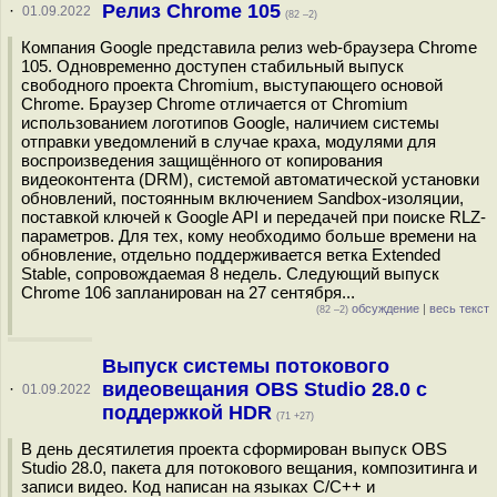
Релиз Chrome 105
·
01.09.2022
(82 –2)
Компания Google представила релиз web-браузера Chrome
105. Одновременно доступен стабильный выпуск
свободного проекта Chromium, выступающего основой
Chrome. Браузер Chrome отличается от Chromium
использованием логотипов Google, наличием системы
отправки уведомлений в случае краха, модулями для
воспроизведения защищённого от копирования
видеоконтента (DRM), системой автоматической установки
обновлений, постоянным включением Sandbox-изоляции,
поставкой ключей к Google API и передачей при поиске RLZ-
параметров. Для тех, кому необходимо больше времени на
обновление, отдельно поддерживается ветка Extended
Stable, сопровождаемая 8 недель. Следующий выпуск
Chrome 106 запланирован на 27 сентября...
обсуждение
|
весь текст
(82 –2)
Выпуск системы потокового
видеовещания OBS Studio 28.0 с
·
01.09.2022
поддержкой HDR
(71 +27)
В день десятилетия проекта сформирован выпуск OBS
Studio 28.0, пакета для потокового вещания, композитинга и
записи видео. Код написан на языках C/C++ и