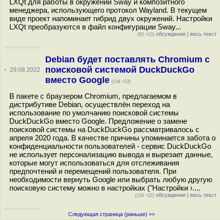
LXQt для работы в окружении Sway и композитного
менеджера, использующего протокол Wayland. В текущем
виде проект напоминает гибрид двух окружений. Настройки
LXQt преобразуются в файл конфигурации Sway...
обсуждение
|
весь текст
(52 +13)
Debian будет поставлять Chromium с
поисковой системой DuckDuckGo
·
29.08.2022
вместо Google
(134 +22)
В пакете с браузером Chromium, предлагаемом в
дистрибутиве Debian, осуществлён переход на
использование по умолчанию поисковой системы
DuckDuckGo вместо Google. Предложение о замене
поисковой системы на DuckDuckGo рассматривалось с
апреля 2020 года. В качестве причины упоминается забота о
конфиденциальности пользователей - сервис DuckDuckGo
не использует персонализацию вывода и вырезает данные,
которые могут использоваться для отслеживания
предпочтений и перемещений пользователя. При
необходимости вернуть Google или выбрать любую другую
поисковую систему можно в настройках ("Настройки ›....
обсуждение
|
весь текст
(134 +22)
Следующая страница (раньше) >>