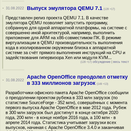
Выпуск эмулятора QEMU 7.1
·
31.08.2022
(128 +17)
Представлен релиз проекта QEMU 7.1. В качестве
эмулятора QEMU позволяет запустить программу,
собранную для одной аппаратной платформы, на системе с
совершенно иной архитектурой, например, выполнить
приложение для ARM на x86-совместимом ПК. В режиме
виртуализации в QEMU производительность выполнения
кода в изолированном окружении близка к аппаратной
системе за счёт прямого выполнения инструкций на CPU и
задействования гипервизора Xen или модуля KVM...
обсуждение
|
весь текст
(128 +17)
Apache OpenOffice преодолел отметку
·
31.08.2022
в 333 миллионов загрузок
(149 +13)
Разработчики офисного пакета Apache OpenOffice сообщили
о преодолении проектом рубежа в 333 млн загрузок (по
статистике SourceForge - 352 млн), совершённых с момента
первого выпуска Apache OpenOffice в мае 2012 года. Рубеж
в 300 млн загрузок был достигнут в конце октября 2020
года, 200 млн - в конце ноября 2016 года, а 100 млн - в
апреле 2014 года. Статистика учитывает загрузки всех
выпусков, начиная с Apache OpenOffice 3.4.0 и заканчивая