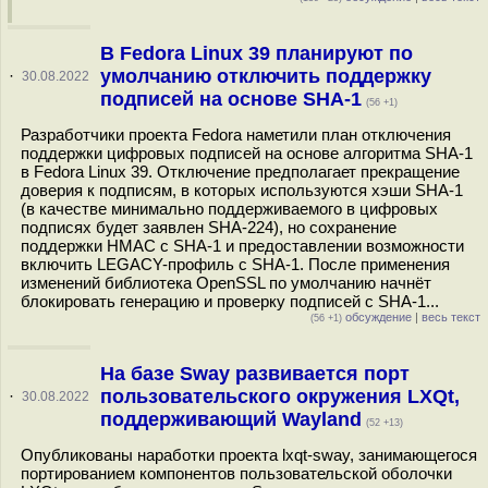
В Fedora Linux 39 планируют по
умолчанию отключить поддержку
·
30.08.2022
подписей на основе SHA-1
(56 +1)
Разработчики проекта Fedora наметили план отключения
поддержки цифровых подписей на основе алгоритма SHA-1
в Fedora Linux 39. Отключение предполагает прекращение
доверия к подписям, в которых используются хэши SHA-1
(в качестве минимально поддерживаемого в цифровых
подписях будет заявлен SHA-224), но сохранение
поддержки HMAC с SHA-1 и предоставлении возможности
включить LEGACY-профиль с SHA-1. После применения
изменений библиотека OpenSSL по умолчанию начнёт
блокировать генерацию и проверку подписей с SHA-1...
обсуждение
|
весь текст
(56 +1)
На базе Sway развивается порт
пользовательского окружения LXQt,
·
30.08.2022
поддерживающий Wayland
(52 +13)
Опубликованы наработки проекта lxqt-sway, занимающегося
портированием компонентов пользовательской оболочки