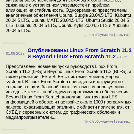
связанные с устранением уязвимостей и проблем,
влияющих на стабильность. Одновременно представлены
аналогичные обновления Ubuntu Budgie 20.04.5 LTS, Kubuntu
20.04.5 LTS, Ubuntu MATE 20.04.5 LTS, Ubuntu Studio 20.04.5
LTS, Lubuntu 20.04.5 LTS, Ubuntu Kylin 20.04.5 LTS и Xubuntu
20.04.5 LTS...
обсуждение
|
весь текст
(91 +12)
Опубликованы Linux From Scratch 11.2
·
01.09.2022
и Beyond Linux From Scratch 11.2
(49 +17)
Представлены новые выпуски руководств Linux From
Scratch 11.2 (LFS) и Beyond Linux From Scratch 11.2 (BLFS), а
также редакций LFS и BLFS с системным менеджером
systemd. В Linux From Scratch приведены инструкции по
созданию с нуля базовой Linux-системы, используя лишь
исходные тексты необходимого программного обеспечения.
Beyond Linux From Scratch дополняет инструкции LFS
информацией о сборке и настройке около 1000 программных
пакетов, охватывающих различные области применения, от
СУБД и серверных систем, до графических оболочек и
медиапроигрывателей...
обсуждение
|
весь текст
(49 +17)