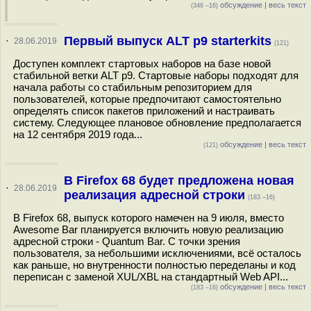
обсуждение
|
весь текст
(346 –16)
Первый выпуск ALT p9 starterkits
·
28.06.2019
(121)
Доступен комплект стартовых наборов на базе новой
стабильной ветки ALT p9. Стартовые наборы подходят для
начала работы со стабильным репозиторием для
пользователей, которые предпочитают самостоятельно
определять список пакетов приложений и настраивать
систему. Следующее плановое обновление предполагается
на 12 сентября 2019 года...
обсуждение
|
весь текст
(121)
В Firefox 68 будет предложена новая
·
28.06.2019
реализация адресной строки
(183 –16)
В Firefox 68, выпуск которого намечен на 9 июля, вместо
Awesome Bar планируется включить новую реализацию
адресной строки - Quantum Bar. С точки зрения
пользователя, за небольшими исключениями, всё осталось
как раньше, но внутренности полностью переделаны и код
переписан с заменой XUL/XBL на стандартный Web API...
обсуждение
|
весь текст
(183 –16)