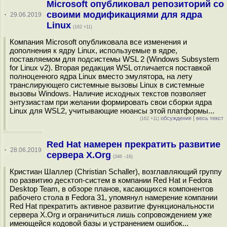
Microsoft опубликовал репозиторий со
своими модификациями для ядра
·
29.06.2019
Linux
(162 +11)
Компания Microsoft опубликовала все изменения и
дополнения к ядру Linux, используемые в ядре,
поставляемом для подсистемы WSL 2 (Windows Subsystem
for Linux v2). Вторая редакция WSL отличается поставкой
полноценного ядра Linux вместо эмулятора, на лету
транслирующего системные вызовы Linux в системные
вызовы Windows. Наличие исходных текстов позволяет
энтузиастам при желании формировать свои сборки ядра
Linux для WSL2, учитывающие нюансы этой платформы...
обсуждение
|
весь текст
(162 +11)
Red Hat намерен прекратить развитие
·
28.06.2019
сервера X.Org
(346 –16)
Кристиан Шаллер (Christian Schaller), возглавляющий группу
по развитию десктоп-систем в компании Red Hat и Fedora
Desktop Team, в обзоре планов, касающихся компонентов
рабочего стола в Fedora 31, упомянул намерение компании
Red Hat прекратить активное развитие функциональности
сервера X.Org и ограничиться лишь сопровождением уже
имеющейся кодовой базы и устранением ошибок...