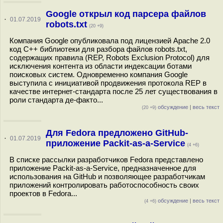
Google открыл код парсера файлов
·
01.07.2019
robots.txt
(20 +9)
Компания Google опубликовала под лицензией Apache 2.0
код С++ библиотеки для разбора файлов robots.txt,
содержащих правила (REP, Robots Exclusion Protocol) для
исключения контента из области индексации ботами
поисковых систем. Одновременно компания Google
выступила с инициативой продвижения протокола REP в
качестве интернет-стандарта после 25 лет существования в
роли стандарта де-факто...
обсуждение
|
весь текст
(20 +9)
Для Fedora предложено GitHub-
·
01.07.2019
приложение Packit-as-a-Service
(4 +6)
В списке рассылки разработчиков Fedora представлено
приложение Packit-as-a-Service, предназначенное для
использования на GitHub и позволяющее разработчикам
приложений контролировать работоспособность своих
проектов в Fedora...
обсуждение
|
весь текст
(4 +6)