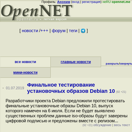
Профиль:
Аноним
(
вход
|
регистрация
)
неRU
opennet.me
[
новости
/
+++
|
форум
|
теги
|
]
все новости
главные новости
раскрыть
/
свернут
мини-новости
Финальное тестирование
·
01.07.2019
установочных образов Debian 10
(92 +21)
Разработчики проекта Debian предложили протестировать
финальные установочные образы Debian 10, выпуск
которого намечен на 6 июля. Если не будет выявлено
существенных проблем данные iso-образы будут заверены
цифровой подписью и предложены вместе с релизом...
обсуждение
|
весь текст
(92 +21)