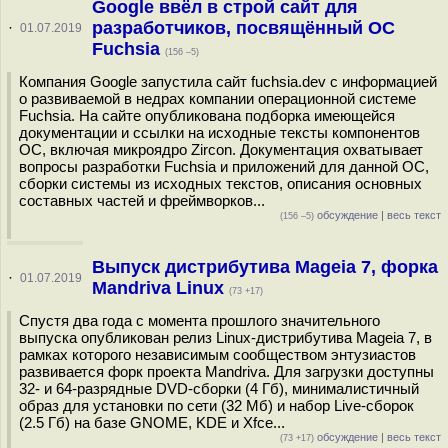
Google ввёл в строй сайт для
разработчиков, посвящённый ОС
·
01.07.2019
Fuchsia
(156 –5)
Компания Google запустила сайт fuchsia.dev с информацией
о развиваемой в недрах компании операционной системе
Fuchsia. На сайте опубликована подборка имеющейся
документации и ссылки на исходные тексты компонентов
ОС, включая микроядро Zircon. Документация охватывает
вопросы разработки Fuchsia и приложений для данной ОС,
сборки системы из исходных текстов, описания основных
составных частей и фреймворков...
обсуждение
|
весь текст
(156 –5)
Выпуск дистрибутива Mageia 7, форка
·
01.07.2019
Mandriva Linux
(73 +17)
Спустя два года с момента прошлого значительного
выпуска опубликован релиз Linux-дистрибутива Mageia 7, в
рамках которого независимым сообществом энтузиастов
развивается форк проекта Mandriva. Для загрузки доступны
32- и 64-разрядные DVD-сборки (4 Гб), минималистичный
образ для установки по сети (32 Мб) и набор Live-сборок
(2.5 Гб) на базе GNOME, KDE и Xfce...
обсуждение
|
весь текст
(73 +17)