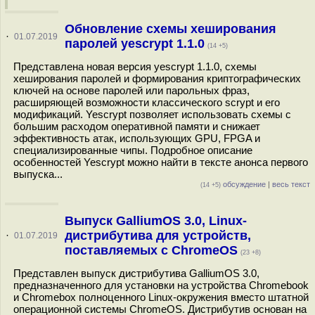
Обновление схемы хеширования
·
01.07.2019
паролей yescrypt 1.1.0
(14 +5)
Представлена новая версия yescrypt 1.1.0, схемы
хеширования паролей и формирования криптографических
ключей на основе паролей или парольных фраз,
расширяющей возможности классического scrypt и его
модификаций. Yescrypt позволяет использовать схемы с
большим расходом оперативной памяти и снижает
эффективность атак, использующих GPU, FPGA и
специализированные чипы. Подробное описание
особенностей Yescrypt можно найти в тексте анонса первого
выпуска...
обсуждение
|
весь текст
(14 +5)
Выпуск GalliumOS 3.0, Linux-
дистрибутива для устройств,
·
01.07.2019
поставляемых с ChromeOS
(23 +8)
Представлен выпуск дистрибутива GalliumOS 3.0,
предназначенного для установки на устройства Chromebook
и Chromebox полноценного Linux-окружения вместо штатной
операционной системы ChromeOS. Дистрибутив основан на