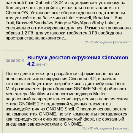
пакетной базе Xubuntu 18.04 и поддерживает установку на
большую часть устройств, изначально поставляемых с
ChromeOS. Установочные сборки отдельно подготовлены
для устройств на базе чипов Intel Haswell, Broadwell, Bay
Trail, Braswell Sandy/Ivy Bridge и Sky/Apollo/Kaby Lake, и
специально оптимизированы для них. Размер установочного
образа 1.2 Гб, для установки требуется 3 Гб свободного
пространства на накопителе...
обсуждение
|
весь текст
(23 +8)
Выпуск десктоп-окружения Cinnamon
·
30.06.2019
4.2
(101 +37)
После девяти месяцев разработки сформирован релиз
пользовательского окружения Cinnamon 4.2, в рамках
которого сообществом разработчиков дистрибутива Linux
Mint развивается форк оболочки GNOME Shell, файлового
менеджера Nautilus и оконного менеджера Mutter,
нацеленный на предоставление окружения в классическом
стиле GNOME 2 c поддержкой удачных элементов
взаимодействия из GNOME Shell. Cinnamon основывается
на компонентах GNOME, но эти компоненты поставляются
как периодически синхронизируемый форк, не связанный
внешними зависимостями с GNOME...
обсуждение
|
весь текст
(101 +37)