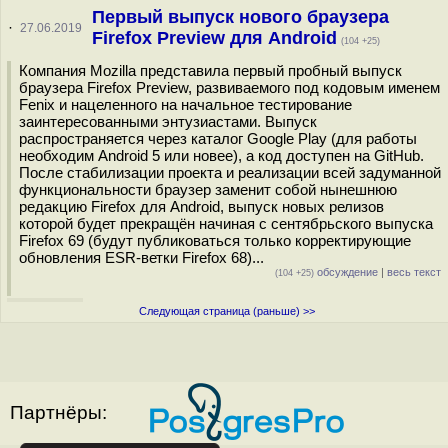
Первый выпуск нового браузера
·
27.06.2019
Firefox Preview для Android
(104 +25)
Компания Mozilla представила первый пробный выпуск
браузера Firefox Preview, развиваемого под кодовым именем
Fenix и нацеленного на начальное тестирование
заинтересованными энтузиастами. Выпуск
распространяется через каталог Google Play (для работы
необходим Android 5 или новее), а код доступен на GitHub.
После стабилизации проекта и реализации всей задуманной
функциональности браузер заменит собой нынешнюю
редакцию Firefox для Android, выпуск новых релизов
которой будет прекращён начиная с сентябрьского выпуска
Firefox 69 (будут публиковаться только корректирующие
обновления ESR-ветки Firefox 68)...
обсуждение
|
весь текст
(104 +25)
Следующая страница (раньше) >>
Партнёры: