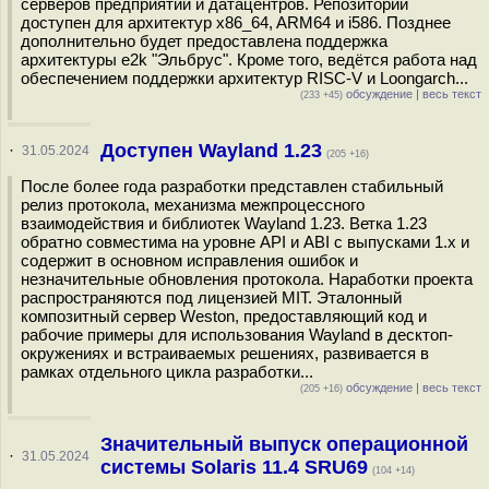
серверов предприятий и датацентров. Репозиторий
доступен для архитектур x86_64, ARM64 и i586. Позднее
дополнительно будет предоставлена поддержка
архитектуры e2k "Эльбрус". Кроме того, ведётся работа над
обеспечением поддержки архитектур RISC-V и Loongarch...
обсуждение
|
весь текст
(233 +45)
Доступен Wayland 1.23
·
31.05.2024
(205 +16)
После более года разработки представлен стабильный
релиз протокола, механизма межпроцессного
взаимодействия и библиотек Wayland 1.23. Ветка 1.23
обратно совместима на уровне API и ABI с выпусками 1.x и
содержит в основном исправления ошибок и
незначительные обновления протокола. Наработки проекта
распространяются под лицензией MIT. Эталонный
композитный сервер Weston, предоставляющий код и
рабочие примеры для использования Wayland в десктоп-
окружениях и встраиваемых решениях, развивается в
рамках отдельного цикла разработки...
обсуждение
|
весь текст
(205 +16)
Значительный выпуск операционной
·
31.05.2024
системы Solaris 11.4 SRU69
(104 +14)