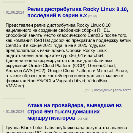
Релиз дистрибутива Rocky Linux 8.10,
·
01.06.2024
последний в серии 8.x
(23 +8)
Представлен релиз дистрибутива Rocky Linux 8.10,
нацеленного на создание свободной сборки RHEL,
способной занять место классического CentOS после того,
как компания Red Hat досрочно прекратила поддержку ветки
CentOS 8 в конце 2021 года, а не в 2029 году, как
предполагалось изначально. Сборки Rocky Linux
подготовлены для архитектур x86_64 и aarch64.
Дополнительно формируются сборки для облачных
окружений Oracle Cloud Platform (OCP), GenericCloud,
Amazon AWS (EC2), Google Cloud Platform и Microsoft Azure,
а также образы для контейнеров и виртуальных машин в
форматах RootFS/OCI и Vagrant (Libvirt, VirtualBox,
VMWare)...
обсуждение
|
весь текст
(23 +8)
Атака на провайдера, выведшая из
строя 659 тысяч домашних
·
01.06.2024
маршрутизаторов
(142 +21)
Группа Black Lotus Labs опубликовала результаты анализа
вредоносного ПО, задействованного в инциденте, в