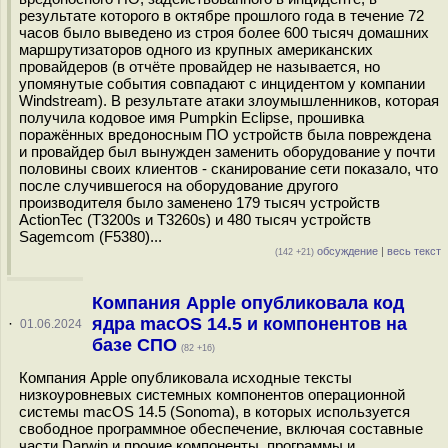
результате которого в октябре прошлого года в течение 72
часов было выведено из строя более 600 тысяч домашних
маршрутизаторов одного из крупных американских
провайдеров (в отчёте провайдер не называется, но
упомянутые события совпадают с инцидентом у компании
Windstream). В результате атаки злоумышленников, которая
получила кодовое имя Pumpkin Eclipse, прошивка
поражённых вредоносным ПО устройств была повреждена
и провайдер был вынужден заменить оборудование у почти
половины своих клиентов - сканирование сети показало, что
после случившегося на оборудование другого
производителя было заменено 179 тысяч устройств
ActionTec (T3200s и T3260s) и 480 тысяч устройств
Sagemcom (F5380)...
обсуждение
|
весь текст
(142 +21)
Компания Apple опубликовала код
ядра macOS 14.5 и компонентов на
·
01.06.2024
базе СПО
(82 +16)
Компания Apple опубликовала исходные тексты
низкоуровневых системных компонентов операционной
системы macOS 14.5 (Sonoma), в которых используется
свободное программное обеспечение, включая составные
части Darwin и прочие компоненты, программы и