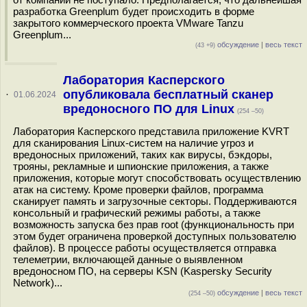
разработка Greenplum будет происходить в форме
закрытого коммерческого проекта VMware Tanzu
Greenplum...
обсуждение
|
весь текст
(43 +9)
Лаборатория Касперского
опубликовала бесплатный сканер
·
01.06.2024
вредоносного ПО для Linux
(254 –50)
Лаборатория Касперского представила приложение KVRT
для сканирования Linux-систем на наличие угроз и
вредоносных приложений, таких как вирусы, бэкдоры,
трояны, рекламные и шпионские приложения, а также
приложения, которые могут способствовать осуществлению
атак на систему. Кроме проверки файлов, программа
сканирует память и загрузочные секторы. Поддерживаются
консольный и графический режимы работы, а также
возможность запуска без прав root (функциональность при
этом будет ограничена проверкой доступных пользователю
файлов). В процессе работы осуществляется отправка
телеметрии, включающей данные о выявленном
вредоносном ПО, на серверы KSN (Kaspersky Security
Network)...
обсуждение
|
весь текст
(254 –50)