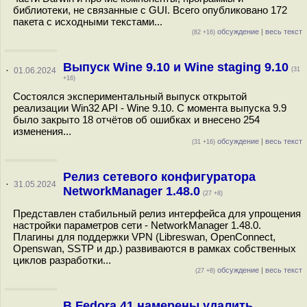
библиотеки, не связанные с GUI. Всего опубликовано 172
пакета с исходными текстами...
обсуждение
|
весь текст
(82 +16)
Выпуск Wine 9.10 и Wine staging 9.10
·
01.06.2024
(31
+16)
Состоялся экспериментальный выпуск открытой
реализации Win32 API - Wine 9.10. С момента выпуска 9.9
было закрыто 18 отчётов об ошибках и внесено 254
изменения...
обсуждение
|
весь текст
(31 +16)
Релиз сетевого конфигуратора
·
31.05.2024
NetworkManager 1.48.0
(27 +8)
Представлен стабильный релиз интерфейса для упрощения
настройки параметров сети - NetworkManager 1.48.0.
Плагины для поддержки VPN (Libreswan, OpenConnect,
Openswan, SSTP и др.) развиваются в рамках собственных
циклов разработки...
обсуждение
|
весь текст
(27 +8)
В Fedora 41 намерены удалить