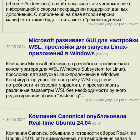
(chrome://extensions) начнёт показываться уведомление с
информацией о скором прекращении поддержки данных
дополнений. С дополнений на базе второй версии
манифеста также будет снята метка "рекомендуемых"...
обсуждение
|
весь текст
(56 –28)
Microsoft развивает GUI для настройки
WSL, прослойки для запуска Linux-
·
30.05.2024
приложений в Windows
(156 +10)
Компания Microsoft объявила о разработке графического
конфигуратора для WSL (Windows Subsystem for Linux),
прослойки для запуска Linux-приложений в Windows.
Конфигуратор упростит настройку WSL под свои
потребности и позволит управлять и просматривать
различные параметры WSL без необходимости ручного
редактирования файла ".wslconfig"...
обсуждение
|
весь текст
(156 +10)
Компания Canonical опубликовала
·
30.05.2024
Real-time Ubuntu 24.04
(62 +3)
Компания Canonical объявила о готовности сборок Real-time
Ubuntu 24.04, оптимизированных для выполнения задач в