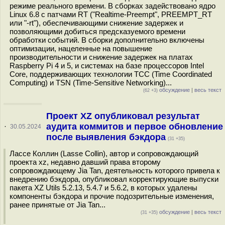
режиме реального времени. В сборках задействовано ядро
Linux 6.8 с патчами RT ("Realtime-Preempt", PREEMPT_RT
или "-rt"), обеспечивающими снижение задержек и
позволяющими добиться предсказуемого времени
обработки событий. В сборки дополнительно включены
оптимизации, нацеленные на повышение
производительности и снижение задержек на платах
Raspberry Pi 4 и 5, и системах на базе процессоров Intel
Core, поддерживающих технологии TCC (Time Coordinated
Computing) и TSN (Time-Sensitive Networking)...
обсуждение
|
весь текст
(62 +3)
Проект XZ опубликовал результат
аудита коммитов и первое обновление
·
30.05.2024
после выявления бэкдора
(31 +35)
Лассе Коллин (Lasse Collin), автор и сопровождающий
проекта xz, недавно давший права второму
сопровождающему Jia Tan, деятельность которого привела к
внедрению бэкдора, опубликовал корректирующие выпуски
пакета XZ Utils 5.2.13, 5.4.7 и 5.6.2, в которых удалены
компоненты бэкдора и прочие подозрительные изменения,
ранее принятые от Jia Tan...
обсуждение
|
весь текст
(31 +35)