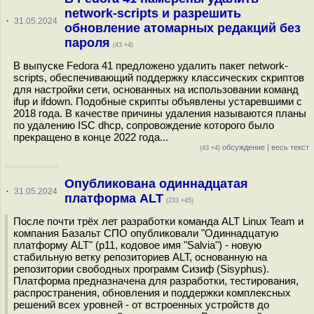
network-scripts и разрешить
·
31.05.2024
обновление атомарных редакций без
пароля
(43 +4)
В выпуске Fedora 41 предложено удалить пакет network-
scripts, обеспечивающий поддержку классических скриптов
для настройки сети, основанных на использовании команд
ifup и ifdown. Подобные скрипты объявлены устаревшими с
2018 года. В качестве причины удаления называются планы
по удалению ISC dhcp, сопровождение которого было
прекращено в конце 2022 года...
обсуждение
|
весь текст
(43 +4)
Опубликована одиннадцатая
·
31.05.2024
платформа ALT
(233 +45)
После почти трёх лет разработки команда ALT Linux Team и
компания Базальт СПО опубликовали "Одиннадцатую
платформу ALT" (p11, кодовое имя "Salvia") - новую
стабильную ветку репозиториев ALT, основанную на
репозитории свободных программ Сизиф (Sisyphus).
Платформа предназначена для разработки, тестирования,
распространения, обновления и поддержки комплексных
решений всех уровней - от встроенных устройств до