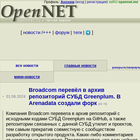
Профиль:
Аноним
(
вход
|
регистрация
)
неRU
opennet.me
[
новости
/
+++
|
форум
|
теги
|
]
все новости
главные новости
раскрыть
/
свернут
мини-новости
Broadcom перевёл в архив
репозиторий СУБД Greenplum. В
·
01.06.2024
Arenadata создали форк
(43 +9)
Компания Broadcom перевела в архив репозиторий с
исходными кодами СУБД Greenplum на GitHub, а также
репозитории связанных с данной СУБД утилит и проектов,
тем самым прекратив совместную с сообществом
разработку открытого продукта. Каких-либо комментариев
от компании не поступало. Предполагается, что дальнейшая