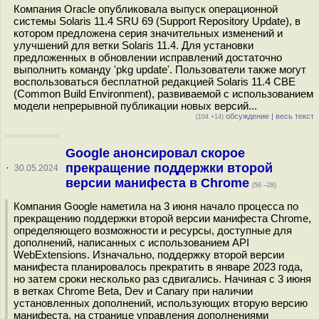
Компания Oracle опубликовала выпуск операционной
системы Solaris 11.4 SRU 69 (Support Repository Update), в
котором предложена серия значительных изменений и
улучшений для ветки Solaris 11.4. Для установки
предложенных в обновлении исправлений достаточно
выполнить команду 'pkg update'. Пользователи также могут
воспользоваться бесплатной редакцией Solaris 11.4 CBE
(Common Build Environment), развиваемой с использованием
модели непрерывной публикации новых версий...
обсуждение
|
весь текст
(104 +14)
Google анонсировал скорое
прекращение поддержки второй
·
30.05.2024
версии манифеста в Chrome
(56 –28)
Компания Google наметила на 3 июня начало процесса по
прекращению поддержки второй версии манифеста Chrome,
определяющего возможности и ресурсы, доступные для
дополнений, написанных с использованием API
WebExtensions. Изначально, поддержку второй версии
манифеста планировалось прекратить в январе 2023 года,
но затем сроки несколько раз сдвигались. Начиная с 3 июня
в ветках Chrome Beta, Dev и Canary при наличии
установленных дополнений, использующих вторую версию
манифеста, на странице управления дополнениями