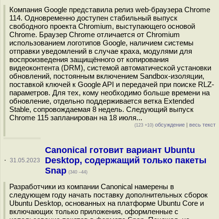
Компания Google представила релиз web-браузера Chrome
114. Одновременно доступен стабильный выпуск
свободного проекта Chromium, выступающего основой
Chrome. Браузер Chrome отличается от Chromium
использованием логотипов Google, наличием системы
отправки уведомлений в случае краха, модулями для
воспроизведения защищённого от копирования
видеоконтента (DRM), системой автоматической установки
обновлений, постоянным включением Sandbox-изоляции,
поставкой ключей к Google API и передачей при поиске RLZ-
параметров. Для тех, кому необходимо больше времени на
обновление, отдельно поддерживается ветка Extended
Stable, сопровождаемая 8 недель. Следующий выпуск
Chrome 115 запланирован на 18 июля...
обсуждение
|
весь текст
(123 +10)
Canonical готовит вариант Ubuntu
Desktop, содержащий только пакеты
·
31.05.2023
Snap
(340 –44)
Разработчики из компании Canonical намерены в
следующем году начать поставку дополнительных сборок
Ubuntu Desktop, основанных на платформе Ubuntu Core и
включающих только приложения, оформленные с