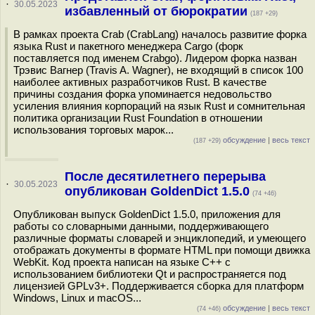
·
30.05.2023
избавленный от бюрократии
(187 +29)
В рамках проекта Crab (CrabLang) началось развитие форка
языка Rust и пакетного менеджера Cargo (форк
поставляется под именем Сrabgo). Лидером форка назван
Трэвис Вагнер (Travis A. Wagner), не входящий в список 100
наиболее активных разработчиков Rust. В качестве
причины создания форка упоминается недовольство
усиления влияния корпораций на язык Rust и сомнительная
политика организации Rust Foundation в отношении
использования торговых марок...
обсуждение
|
весь текст
(187 +29)
После десятилетнего перерыва
·
30.05.2023
опубликован GoldenDict 1.5.0
(74 +46)
Опубликован выпуск GoldenDict 1.5.0, приложения для
работы со словарными данными, поддерживающего
различные форматы словарей и энциклопедий, и умеющего
отображать документы в формате HTML при помощи движка
WebKit. Код проекта написан на языке С++ с
использованием библиотеки Qt и распространяется под
лицензией GPLv3+. Поддерживается сборка для платформ
Windows, Linux и macOS...
обсуждение
|
весь текст
(74 +46)