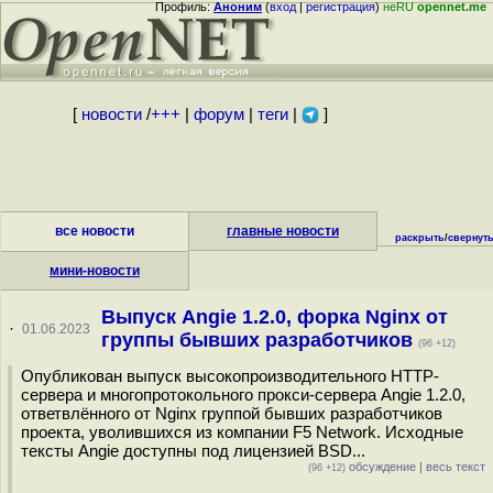
Профиль:
Аноним
(
вход
|
регистрация
)
неRU
opennet.me
[
новости
/
+++
|
форум
|
теги
|
]
все новости
главные новости
раскрыть
/
свернут
мини-новости
Выпуск Angie 1.2.0, форка Nginx от
·
01.06.2023
группы бывших разработчиков
(96 +12)
Опубликован выпуск высокопроизводительного HTTP-
сервера и многопротокольного прокси-сервера Angie 1.2.0,
ответвлённого от Nginx группой бывших разработчиков
проекта, уволившихся из компании F5 Network. Исходные
тексты Angie доступны под лицензией BSD...
обсуждение
|
весь текст
(96 +12)