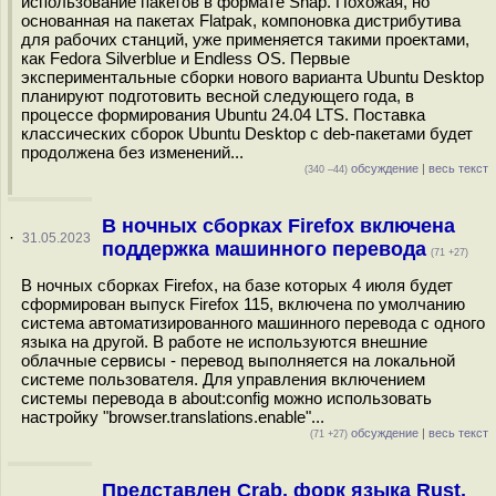
использование пакетов в формате Snap. Похожая, но
основанная на пакетах Flatpak, компоновка дистрибутива
для рабочих станций, уже применяется такими проектами,
как Fedora Silverblue и Endless OS. Первые
экспериментальные сборки нового варианта Ubuntu Desktop
планируют подготовить весной следующего года, в
процессе формирования Ubuntu 24.04 LTS. Поставка
классических сборок Ubuntu Desktop с deb-пакетами будет
продолжена без изменений...
обсуждение
|
весь текст
(340 –44)
В ночных сборках Firefox включена
·
31.05.2023
поддержка машинного перевода
(71 +27)
В ночных сборках Firefox, на базе которых 4 июля будет
сформирован выпуск Firefox 115, включена по умолчанию
система автоматизированного машинного перевода с одного
языка на другой. В работе не используются внешние
облачные сервисы - перевод выполняется на локальной
системе пользователя. Для управления включением
системы перевода в about:config можно использовать
настройку "browser.translations.enable"...
обсуждение
|
весь текст
(71 +27)
Представлен Crab, форк языка Rust,