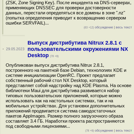
(ZSK, Zone Signing Key). После инцидента на DNS-серверах,
применяющих DNSSEC для проверки достоверности
данных, перестали определяться все домены в зоне ".nz"
(попытка определения приводит к возвращению сервером
ошибки SERVFAIL)...
обсуждение
|
весь текст
(63 +12)
Выпуск дистрибутива Nitrux 2.8.1 с
пользовательскими окружениями NX
·
29.05.2023
Desktop
(78 +9)
Опубликован выпуск дистрибутива Nitrux 2.8.1,
построенного на пакетной базе Debian, технологиях KDE и
системе инициализации OpenRC. Проект предлагает
собственный рабочий стол NX Desktop, который
представляет собой надстройку над KDE Plasma. На основе
библиотеки Maui для дистрибутива развивается набор
типовых пользовательских приложений, которые можно
использовать как на настольных системах, так и на
мобильных устройствах. Для установки дополнительных
приложений продвигается система самодостаточных
пакетов AppImages. Размер полного загрузочного образа
составляет 3.4 ГБ. Наработки проекта распространяются
под свободными лицензиями...
обсуждение
|
весь текст
(78 +9)