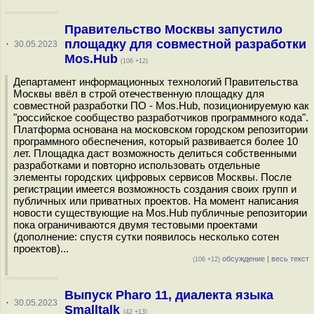
Правительство Москвы запустило
площадку для совместной разработки
·
30.05.2023
Mos.Hub
(106 +12)
Департамент информационных технологий Правительства
Москвы ввёл в строй отечественную площадку для
совместной разработки ПО - Mos.Hub, позиционируемую как
"российское сообщество разработчиков программного кода".
Платформа основана на московском городском репозитории
программного обеспечения, который развивается более 10
лет. Площадка даст возможность делиться собственными
разработками и повторно использовать отдельные
элементы городских цифровых сервисов Москвы. После
регистрации имеется возможность создания своих групп и
публичных или приватных проектов. На момент написания
новости существующие на Mos.Hub публичные репозитории
пока ограничиваются двумя тестовыми проектами
(дополнение: спустя сутки появилось несколько сотен
проектов)...
обсуждение
|
весь текст
(106 +12)
Выпуск Pharo 11, диалекта языка
·
30.05.2023
Smalltalk
(42 +13)