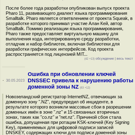
После более года разработки опубликован выпуск проекта
Pharo 11, развивающего диалект языка программирования
Smalltalk. Pharo является ответвлением от проекта Squeak, в
разработке которого принимал участие Алан Кей, автор
Smalltalk. Помимо реализации языка программирования,
Pharo также предоставляет виртуальную машину для
выполнения кода, интегрированную среду разработки,
отладчик и набор библиотек, включая библиотеки для
разработки графических интерфейсов. Код проекта
распространяется под лицензией MIT...
обсуждение
|
весь текст
(42 +13)
Ошибка при обновлении ключей
DNSSEC привела к нарушению работы
·
30.05.2023
доменной зоны NZ
(63 +12)
Новозеландский регистратор InternetNZ, отвечающих за
доменную зону ".NZ", предупредил об инциденте, в
результате которого возникли массовые сбои в разрешении
доменных имён в зоне ".nz" и 15 связанных вторичных
зонах, таких как "co.nz" и "net.nz". Причиной сбоя стала
ошибка, допущенная при ротации KSK-ключей (Key Signing
Key), применяемых для цифровой подписи записей
DNSKEY, содержащих ключи для подписи доменной зоны