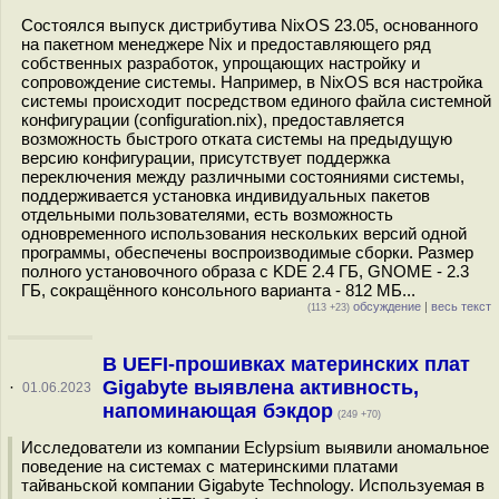
Состоялся выпуск дистрибутива NixOS 23.05, основанного
на пакетном менеджере Nix и предоставляющего ряд
собственных разработок, упрощающих настройку и
сопровождение системы. Например, в NixOS вся настройка
системы происходит посредством единого файла системной
конфигурации (configuration.nix), предоставляется
возможность быстрого отката системы на предыдущую
версию конфигурации, присутствует поддержка
переключения между различными состояниями системы,
поддерживается установка индивидуальных пакетов
отдельными пользователями, есть возможность
одновременного использования нескольких версий одной
программы, обеспечены воспроизводимые сборки. Размер
полного установочного образа с KDE 2.4 ГБ, GNOME - 2.3
ГБ, сокращённого консольного варианта - 812 МБ...
обсуждение
|
весь текст
(113 +23)
В UEFI-прошивках материнских плат
Gigabyte выявлена активность,
·
01.06.2023
напоминающая бэкдор
(249 +70)
Исследователи из компании Eclypsium выявили аномальное
поведение на системах с материнскими платами
тайваньской компании Gigabyte Technology. Используемая в