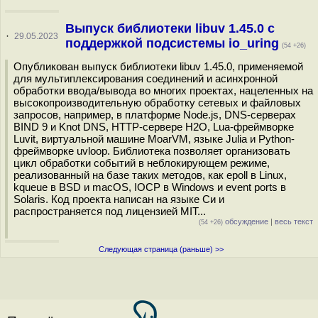
Выпуск библиотеки libuv 1.45.0 с
·
29.05.2023
поддержкой подсистемы io_uring
(54 +26)
Опубликован выпуск библиотеки libuv 1.45.0, применяемой
для мультиплексирования соединений и асинхронной
обработки ввода/вывода во многих проектах, нацеленных на
высокопроизводительную обработку сетевых и файловых
запросов, например, в платформе Node.js, DNS-серверах
BIND 9 и Knot DNS, HTTP-сервере H2O, Lua-фреймворке
Luvit, виртуальной машине MoarVM, языке Julia и Python-
фреймворке uvloop. Библиотека позволяет организовать
цикл обработки событий в неблокирующем режиме,
реализованный на базе таких методов, как epoll в Linux,
kqueue в BSD и macOS, IOCP в Windows и event ports в
Solaris. Код проекта написан на языке Си и
распространяется под лицензией MIT...
обсуждение
|
весь текст
(54 +26)
Следующая страница (раньше) >>