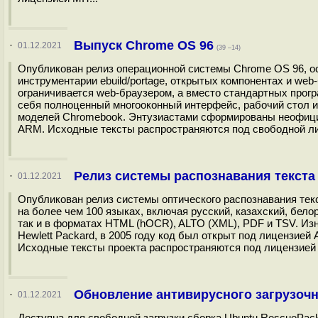
Выпуск Chrome OS 96
·
01.12.2021
(39 –14)
Опубликован релиз операционной системы Chrome OS 96, осн
инструментарии ebuild/portage, открытых компонентах и we
ограничивается web-браузером, а вместо стандартных прог
себя полноценный многооконный интерфейс, рабочий стол 
моделей Chromebook. Энтузиастами сформированы неофици
ARM. Исходные тексты распространяются под свободной лиц
Релиз системы распознавания текста T
·
01.12.2021
Опубликован релиз системы оптического распознавания текс
на более чем 100 языках, включая русский, казахский, бело
так и в форматах HTML (hOCR), ALTO (XML), PDF и TSV. Из
Hewlett Packard, в 2005 году код был открыт под лицензией
Исходные тексты проекта распространяются под лицензией A
Обновление антивирусного загрузочно
·
01.12.2021
Доступна для свободной загрузки сборка Ubuntu RescuePac