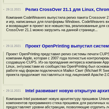
Релиз CrossOver 21.1 для Linux, Chr
·
29.11.2021
Компания CodeWeavers выпустила релиз пакета Crossover 21
и игр, написанных для платформы Windows. CodeWeavers вхо
и возвращает в проект все новшества, реализованные для 
CrossOver 21.1 можно загрузить на данной странице...
Проект OpenPrinting выпустил систем
·
29.11.2021
Проект OpenPrinting представил релиз системы печати CUPS
компании Apple, которая с 2007 года полностью контролиров
создавшую CUPS. Из-за пропадания интереса компании App
Linux, энтузиастами из сообщества OpenPrinting был основ
работе над форком подключился Майкл Свит (Michael R Swee
проекта продолжает поставляться под лицензией Apache-2.0,
Intel развивает новую открытую архит
·
29.11.2021
Компания Intel развивает новую архитектуру прошивок Unive
компонентов программного стека прошивок для различных ка
предоставляет уровни абстракции, позволяющие отделить л