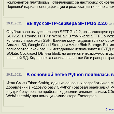
компонентов платформы, отвечающих за настройку, обновле
Черновой вариант спецификации и реализации типовых элем
Выпуск SFTP-сервера SFTPGo 2.2.0
·
29.11.2021
(47 +
Опубликован выпуск сервера SFTPGo 2.2, позволяющего ор
SCP/SSH, Rsync, HTTP и WebDav. В том числе SFTPGo может
используя протокол SSH. Данные могут отдаваться как с л
Amazon S3, Google Cloud Storage и Azure Blob Storage. Во
пользовательской базы и метаданных используются СУБД с
SQLite, CockroachDB или bbolt, но имеется и возможность 
внешней БД. Код проекта написан на языке Go и распростра
В основной ветке Python появилась 
·
29.11.2021
Итан Смит (Ethan Smith), один из основных разработчиков 
добавлении в кодовую базу CPython (базовая реализация P
внутри браузера, не прибегая к дополнительным патчам. С
WebAssembly при помощи компилятора Emscripten...
Следу