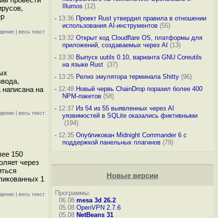
Illumos
(12)
ирусов,
ер
-
13:36
Проект Rust утвердил правила в отношении
использования AI-инструментов
(55)
дение
|
весь текст
-
13:32
Открыт код Cloudflare OS, платформы для
приложений, создаваемых через AI
(13)
-
13:30
Выпуск uutils 0.10, варианта GNU Coreutils
на языке Rust
(37)
ных
-
13:25
Релиз эмулятора терминала Shitty
(96)
ввода,
 написана на
-
12:48
Новый червь ChainDrop поразил более 400
NPM-пакетов
(58)
-
12:37
Из 54 из 55 выявленных через AI
дение
|
весь текст
уязвимостей в SQLite оказались фиктивными
(194)
-
12:35
Опубликован Midnight Commander 6 c
поддержкой панельных плагинов
(79)
лее 150
оляет через
иться
Новые версии
бликованных 1
Программы:
дение
|
весь текст
06.08
mesa 3d 26.2
05.08
OpenVPN 2.7.6
05.08
NetBeans 31