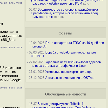
дение
|
весь текст
права root и обойти изоляцию KVM
(82 +34)
-
08.07
Вредительство со стороны разработчика
OpenMandriva, которое могло причинить вред
пользователям
(107 +34)
ом
включает в
Советы
а актуальных
 x86_64 и
-
19.04.2026
PKI с аппаратным TRNG за 10 дней при
помощи AI
дение
|
весь текст
-
09.03.2026
Борьба с web-ботами через запрет
HTTP/1.1
-
27.02.2026
Удаление всех IPv6 link-local адресов
на всех сетевых интерфейсах в Linux
-8 и текстов
м текстом,
-
27.01.2026
Ускорение пересборки llama.cpp
и компании
-
25.12.2025
Атомарные обновления в OSTree
пании Google.
дение
|
весь текст
Обсуждаемые новости
-
13:37
Выпуск дистрибутива Tribblix 41,
построенного на технологиях OpenSolaris и
емы провести