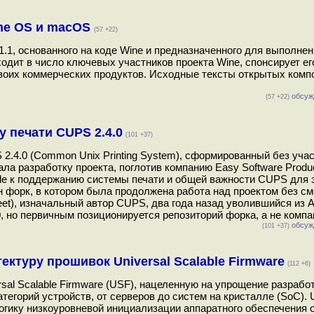
ome OS и macOS
(57 +22)
.1, основанного на коде Wine и предназначенного для выполне
дит в число ключевых участников проекта Wine, спонсирует ег
своих коммерческих продуктов. Исходные тексты открытых комп
обсуж
(57 +22)
у печати CUPS 2.4.0
(101 +37)
 2.4.0 (Common Unix Printing System), сформированный без уча
ала разработку проекта, поглотив компанию Easy Software Produ
le к поддержанию системы печати и общей важности CUPS для
ан форк, в котором была продолжена работа над проектом без см
t), изначальный автор CUPS, два года назад уволившийся из A
 но первичным позиционируется репозиторий форка, а не компан
обсуж
(101 +37)
ектуру прошивок Universal Scalable Firmware
(112 +6)
rsal Scalable Firmware (USF), нацеленную на упрощение разрабо
тегорий устройств, от серверов до систем на кристалле (SoC).
огику низкоуровневой инициализации аппаратного обеспечения 