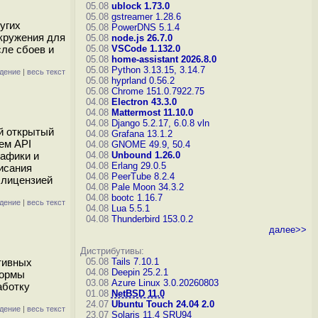
05.08
ublock 1.73.0
05.08
gstreamer 1.28.6
угих
05.08
PowerDNS 5.1.4
окружения для
05.08
node.js 26.7.0
ле сбоев и
05.08
VSCode 1.132.0
05.08
home-assistant 2026.8.0
05.08
Python 3.13.15, 3.14.7
дение
|
весь текст
05.08
hyprland 0.56.2
05.08
Chrome 151.0.7922.75
04.08
Electron 43.3.0
04.08
Mattermost 11.10.0
04.08
Django 5.2.17, 6.0.8
vln
ий открытый
04.08
Grafana 13.1.2
ем API
04.08
GNOME 49.9, 50.4
рафики и
04.08
Unbound 1.26.0
04.08
Erlang 29.0.5
исания
04.08
PeerTube 8.2.4
 лицензией
04.08
Pale Moon 34.3.2
04.08
bootc 1.16.7
дение
|
весь текст
04.08
Lua 5.5.1
04.08
Thunderbird 153.0.2
далее>>
Дистрибутивы:
тивных
05.08
Tails 7.10.1
04.08
Deepin 25.2.1
формы
03.08
Azure Linux 3.0.20260803
аботку
01.08
NetBSD 11.0
24.07
Ubuntu Touch 24.04 2.0
дение
|
весь текст
23.07
Solaris 11.4 SRU94