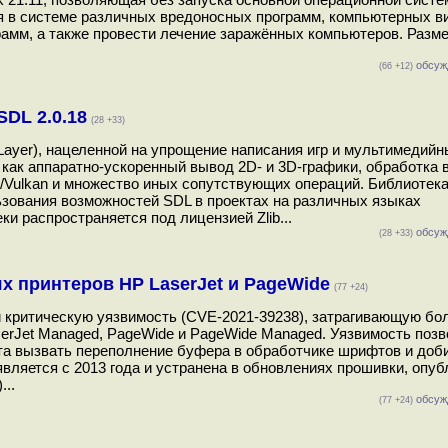
я в системе различных вредоносных программ, компьютерных в
грамм, а также провести лечение заражённых компьютеров. Разм
обсуж
(66 +12)
DL 2.0.18
(28 +33)
 Layer), нацеленной на упрощение написания игр и мультимедий
как аппаратно-ускоренный вывод 2D- и 3D-графики, обработка 
Vulkan и множество иных сопутствующих операций. Библиотека
льзования возможностей SDL в проектах на различных языках
и распространяется под лицензией Zlib...
обсуж
(28 +33)
х принтеров HP LaserJet и PageWide
(77 +24)
 критическую уязвимость (CVE-2021-39238), затрагивающую бо
erJet Managed, PageWide и PageWide Managed. Уязвимость позв
та вызвать переполнение буфера в обработчике шрифтов и доб
вляется с 2013 года и устранена в обновлениях прошивки, опу
...
обсуж
(77 +24)