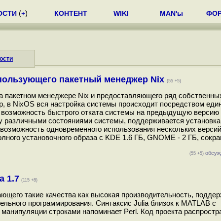
ОСТИ
(
+
)
КОНТЕНТ
WIKI
MAN'ы
ФО
ости
спользующего пакетный менеджер Nix
(55 +5)
на пакетном менеджере Nix и предоставляющего ряд собственны
, в NixOS вся настройка системы происходит посредством еди
тся возможность быстрого отката системы на предыдущую версию
у различными состояниями системы, поддерживается установка
 возможность одновременного использования нескольких версий
лного установочного образа с KDE 1.6 ГБ, GNOME - 2 ГБ, сокр
обсуж
(55 +5)
 1.7
(115 +8)
тающего такие качества как высокая производительность, подде
льного программирования. Синтаксис Julia близок к MATLAB с
 манипуляции строками напоминает Perl. Код проекта распростр