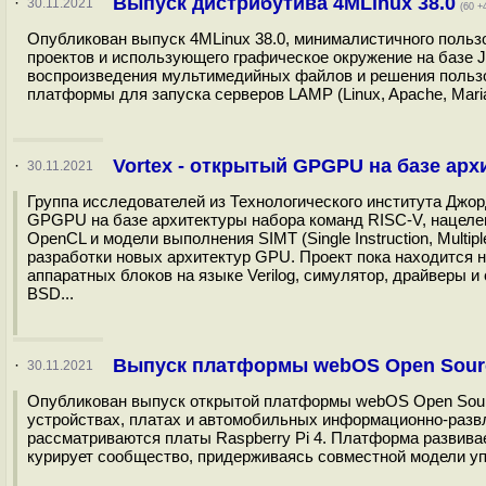
Выпуск дистрибутива 4MLinux 38.0
·
30.11.2021
(60 +
Опубликован выпуск 4MLinux 38.0, минималистичного польз
проектов и использующего графическое окружение на базе J
воспроизведения мультимедийных файлов и решения пользов
платформы для запуска серверов LAMP (Linux, Apache, Maria
Vortex - открытый GPGPU на базе ар
·
30.11.2021
Группа исследователей из Технологического института Джо
GPGPU на базе архитектуры набора команд RISC-V, нацеле
OpenCL и модели выполнения SIMT (Single Instruction, Multi
разработки новых архитектур GPU. Проект пока находится 
аппаратных блоков на языке Verilog, симулятор, драйверы
BSD...
Выпуск платформы webOS Open Source
·
30.11.2021
Опубликован выпуск открытой платформы webOS Open Source
устройствах, платах и автомобильных информационно-разв
рассматриваются платы Raspberry Pi 4. Платформа развивае
курирует сообщество, придерживаясь совместной модели уп