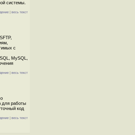
ной системы.
дение
|
весь текст
 SFTP,
иям,
тимых с
eSQL, MySQL,
ючения
дение
|
весь текст
 о
n для работы
уточный код
дение
|
весь текст