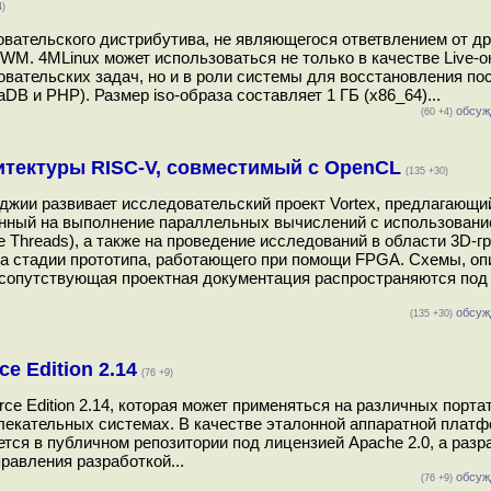
4)
овательского дистрибутива, не являющегося ответвлением от др
WM. 4MLinux может использоваться не только в качестве Live-
ательских задач, но и в роли системы для восстановления пос
DB и PHP). Размер iso-образа составляет 1 ГБ (x86_64)...
обсуж
(60 +4)
хитектуры RISC-V, совместимый с OpenCL
(135 +30)
рджии развивает исследовательский проект Vortex, предлагающ
нный на выполнение параллельных вычислений с использовани
ple Threads), а также на проведение исследований в области 3D-г
на стадии прототипа, работающего при помощи FPGA. Схемы, оп
 и сопутствующая проектная документация распространяются под
обсуж
(135 +30)
 Edition 2.14
(76 +9)
 Edition 2.14, которая может применяться на различных порта
лекательных системах. В качестве эталонной аппаратной плат
тся в публичном репозитории под лицензией Apache 2.0, а разр
равления разработкой...
обсуж
(76 +9)