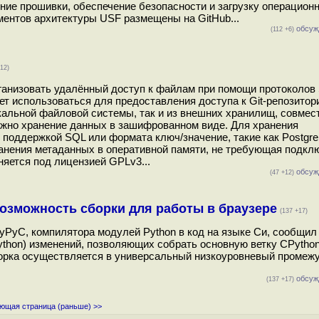
ние прошивки, обеспечение безопасности и загрузку операцион
ентов архитектуры USF размещены на GitHub...
обсуж
(112 +6)
12)
ганизовать удалённый доступ к файлам при помощи протоколов
 использоваться для предоставления доступа к Git-репозитор
окальной файловой системы, так и из внешних хранилищ, совмес
зможно хранение данных в зашифрованном виде. Для хранения
 поддержкой SQL или формата ключ/значение, такие как Postgr
хранения метаданных в оперативной памяти, не требующая подкл
няется под лицензией GPLv3...
обсуж
(47 +12)
возможность сборки для работы в браузере
(137 +17)
MyPyC, компилятора модулей Python в код на языке Си, сообщил
ython) изменений, позволяющих собрать основную ветку CPytho
борка осуществляется в универсальный низкоуровневый промеж
обсуж
(137 +17)
ющая страница (раньше) >>