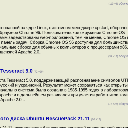
обсуж
(115 +8)
ованной на ядре Linux, системном менеджере upstart, сборочн
b-браузере Chrome 96. Пользовательское окружение Chrome OS
рамм задействованы web-приложения, тем не менее, Chrome OS 
и панель задач. Сборка Chrome OS 96 доступна для большинств
альные сборки для обычных компьютеров с процессорами x86,
ензией Apache 2.0...
обсуж
(39 –14)
esseract 5.0
(72 +26)
та Tesseract 5.0, поддерживающей распознавание символов UTF
русский и украинский. Результат может сохраняться как открыты
начально система была создана в 1985-1995 годах в лаборатори
 Apache и в дальнейшем развивался при участии работников ком
pache 2.0...
обсуж
(72 +26)
го диска Ubuntu RescuePack 21.11
(66 +12)
k 21.11, позволяющая без запуска основной операционной сист