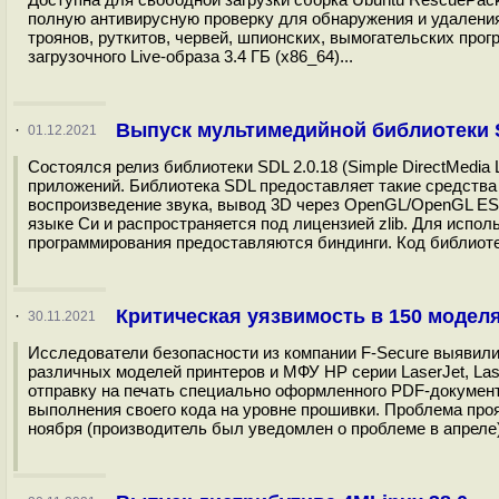
полную антивирусную проверку для обнаружения и удалени
троянов, руткитов, червей, шпионских, вымогательских про
загрузочного Live-образа 3.4 ГБ (x86_64)...
Выпуск мультимедийной библиотеки S
·
01.12.2021
Состоялся релиз библиотеки SDL 2.0.18 (Simple DirectMedia
приложений. Библиотека SDL предоставляет такие средства 
воспроизведение звука, вывод 3D через OpenGL/OpenGL ES/
языке Си и распространяется под лицензией zlib. Для испо
программирования предоставляются биндинги. Код библиотек
Критическая уязвимость в 150 моделя
·
30.11.2021
Исследователи безопасности из компании F-Secure выявили
различных моделей принтеров и МФУ HP серии LaserJet, Las
отправку на печать специально оформленного PDF-докумен
выполнения своего кода на уровне прошивки. Проблема проя
ноября (производитель был уведомлен о проблеме в апреле)