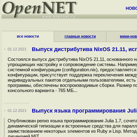
НОВ
все новости
главные новости
мини-нов
Выпуск дистрибутива NixOS 21.11, и
·
01.12.2021
Состоялся выпуск дистрибутива NixOS 21.11, основанного 
упрощающих настройку и сопровождение системы. Например
системной конфигурации (configuration.nix), предоставляе
конфигурации, присутствует поддержка переключения межд
индивидуальных пакетов отдельными пользователями, есть
программы, обеспечены воспроизводимые сборки. Размер по
консольного варианта - 765 МБ...
Выпуск языка программирования Julia
·
01.12.2021
Опубликован релиз языка программирования Julia 1.7, соче
динамической типизации и встроенные средства для паралле
заимствованием некоторых элементов из Ruby и Lisp. Метод
лицензией MIT...