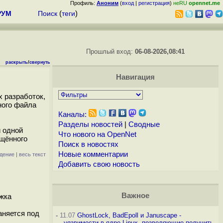
Профиль:
Аноним
(
вход
|
регистрация
)
неRU
opennet.me
РУМ
Поиск
(
теги
)
Прошлый вход:
06-08-2026,08:41
раскрыть
/
свернуть
Навигация
х разработок,
ного файла
Каналы:
Разделы новостей
|
Сводные
 одной
Что нового на OpenNet
ащённого
Поиск в новостях
Новые комментарии
дение
|
весь текст
Добавить свою новость
Важное
ржка
аняется под
-
11.07
GhostLock, BadEpoll и Januscape -
уязвимости в ядре Linux, позволяющие получить