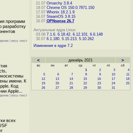
21.07
Omarchy 3.8.4
19.07
Chrome OS 150.0.7871.150
17.07
Whonix 18.2.1.9
16.07
SteamOS 3.8.15
ния программ
16.07
OPNsense 26.7
о разработку
Актуальные ядра Linux:
онентов
03.08
7.1.6
,
6.18.42
,
6.12.101
,
6.6.148
30.07
6.1.180
,
5.15.213
,
5.10.262
дение
|
весь текст
Изменения в ядре 7.2
<
декабрь 2021
>
стия
вс
пн
вт
ср
чт
пт
сб
1
2
3
4
cts,
5
6
7
8
9
10
11
 экосистемы
12
13
14
15
16
17
18
ены имени. К
19
20
21
22
23
24
25
pple. Код
26
27
28
29
30
31
ии Apple...
дение
|
весь текст
тки всех
 USF
от