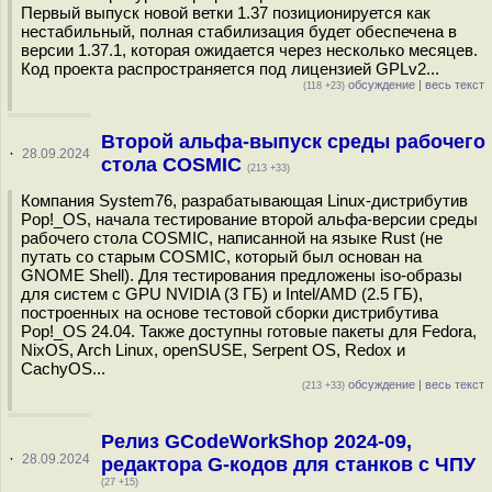
Первый выпуск новой ветки 1.37 позиционируется как
нестабильный, полная стабилизация будет обеспечена в
версии 1.37.1, которая ожидается через несколько месяцев.
Код проекта распространяется под лицензией GPLv2...
обсуждение
|
весь текст
(118 +23)
Второй альфа-выпуск среды рабочего
·
28.09.2024
стола COSMIC
(213 +33)
Компания System76, разрабатывающая Linux-дистрибутив
Pop!_OS, начала тестирование второй альфа-версии среды
рабочего стола COSMIC, написанной на языке Rust (не
путать со старым COSMIC, который был основан на
GNOME Shell). Для тестирования предложены iso-образы
для систем с GPU NVIDIA (3 ГБ) и Intel/AMD (2.5 ГБ),
построенных на основе тестовой сборки дистрибутива
Pop!_OS 24.04. Также доступны готовые пакеты для Fedora,
NixOS, Arch Linux, openSUSE, Serpent OS, Redox и
CachyOS...
обсуждение
|
весь текст
(213 +33)
Релиз GCodeWorkShop 2024-09,
·
28.09.2024
редактора G-кодов для станков с ЧПУ
(27 +15)