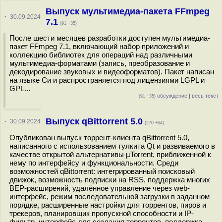
Выпуск мультимедиа-пакета FFmpeg
·
30.09.2024
7.1
(91 +35)
После шести месяцев разработки доступен мультимедиа-
пакет FFmpeg 7.1, включающий набор приложений и
коллекцию библиотек для операций над различными
мультимедиа-форматами (запись, преобразование и
декодирование звуковых и видеоформатов). Пакет написан
на языке Си и распространяется под лицензиями LGPL и
GPL...
обсуждение
|
весь текст
(91 +35)
Выпуск qBittorrent 5.0
·
30.09.2024
(270 +64)
Опубликован выпуск торрент-клиента qBittorrent 5.0,
написанного с использованием тулкита Qt и развиваемого в
качестве открытой альтернативы µTorrent, приближенной к
нему по интерфейсу и функциональности. Среди
возможностей qBittorrent: интегрированный поисковый
движок, возможность подписки на RSS, поддержка многих
BEP-расширений, удалённое управление через web-
интерфейс, режим последовательной загрузки в заданном
порядке, расширенные настройки для торрентов, пиров и
трекеров, планировщик пропускной способности и IP-
фильтр, интерфейс для создания торрентов, поддержка