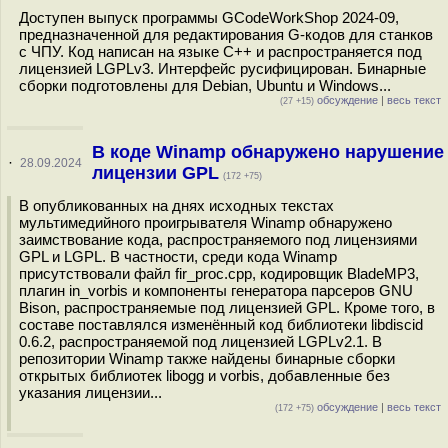
Доступен выпуск программы GCodeWorkShop 2024-09,
предназначенной для редактирования G-кодов для станков
с ЧПУ. Код написан на языке C++ и распространяется под
лицензией LGPLv3. Интерфейс русифицирован. Бинарные
сборки подготовлены для Debian, Ubuntu и Windows...
обсуждение
|
весь текст
(27 +15)
В коде Winamp обнаружено нарушение
·
28.09.2024
лицензии GPL
(172 +75)
В опубликованных на днях исходных текстах
мультимедийного проигрывателя Winamp обнаружено
заимствование кода, распространяемого под лицензиями
GPL и LGPL. В частности, среди кода Winamp
присутствовали файл fir_proc.cpp, кодировщик BladeMP3,
плагин in_vorbis и компоненты генератора парсеров GNU
Bison, распространяемые под лицензией GPL. Кроме того, в
составе поставлялся изменённый код библиотеки libdiscid
0.6.2, распространяемой под лицензией LGPLv2.1. В
репозитории Winamp также найдены бинарные сборки
открытых библиотек libogg и vorbis, добавленные без
указания лицензии...
обсуждение
|
весь текст
(172 +75)