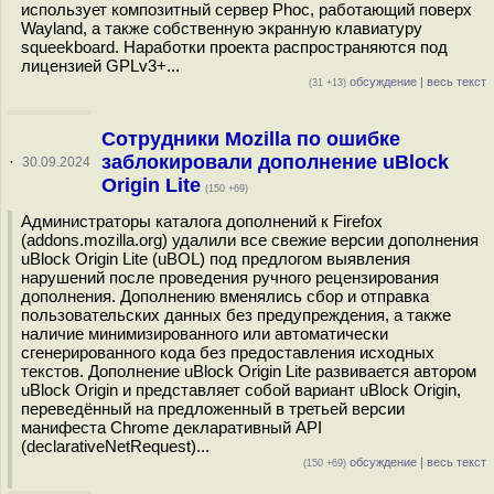
использует композитный сервер Phoc, работающий поверх
Wayland, а также собственную экранную клавиатуру
squeekboard. Наработки проекта распространяются под
лицензией GPLv3+...
обсуждение
|
весь текст
(31 +13)
Сотрудники Mozilla по ошибке
заблокировали дополнение uBlock
·
30.09.2024
Origin Lite
(150 +69)
Администраторы каталога дополнений к Firefox
(addons.mozilla.org) удалили все свежие версии дополнения
uBlock Origin Lite (uBOL) под предлогом выявления
нарушений после проведения ручного рецензирования
дополнения. Дополнению вменялись сбор и отправка
пользовательских данных без предупреждения, а также
наличие минимизированного или автоматически
сгенерированного кода без предоставления исходных
текстов. Дополнение uBlock Origin Lite развивается автором
uBlock Origin и представляет собой вариант uBlock Origin,
переведённый на предложенный в третьей версии
манифеста Chrome декларативный API
(declarativeNetRequest)...
обсуждение
|
весь текст
(150 +69)