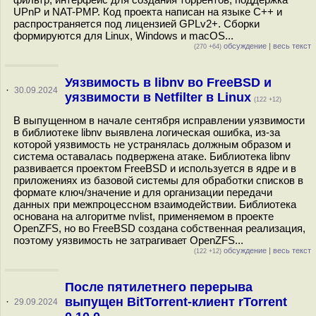
UPnP и NAT-PMP. Код проекта написан на языке С++ и
распространяется под лицензией GPLv2+. Сборки
формируются для Linux, Windows и macOS...
обсуждение
|
весь текст
(270 +64)
Уязвимость в libnv во FreeBSD и
·
30.09.2024
уязвимости в Netfilter в Linux
(122 +12)
В выпущенном в начале сентября исправлении уязвимости
в библиотеке libnv выявлена логическая ошибка, из-за
которой уязвимость не устранялась должным образом и
система оставалась подвержена атаке. Библиотека libnv
развивается проектом FreeBSD и используется в ядре и в
приложениях из базовой системы для обработки списков в
формате ключ/значение и для организации передачи
данных при межпроцессном взаимодействии. Библиотека
основана на алгоритме nvlist, применяемом в проекте
OpenZFS, но во FreeBSD создана собственная реализация,
поэтому уязвимость не затрагивает OpenZFS...
обсуждение
|
весь текст
(122 +12)
После пятилетнего перерыва
выпущен BitTorrent-клиент rTorrent
·
29.09.2024