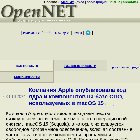
Профиль:
Аноним
(
вход
|
регистрация
)
неRU
opennet.me
[
новости
/
+++
|
форум
|
теги
|
]
все новости
главные новости
раскрыть
/
свернут
мини-новости
Компания Apple опубликовала код
ядра и компонентов на базе СПО,
·
01.10.2024
используемых в macOS 15
(73 +8)
Компания Apple опубликовала исходные тексты
низкоуровневых системных компонентов операционной
системы macOS 15 (Sequoia), в которых используется
свободное программное обеспечение, включая составные
части Darwin и прочие компоненты, программы и
библиотеки, не связанные с GUI. Всего опубликован 171