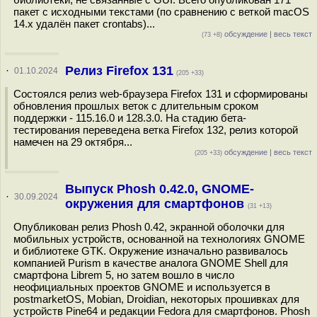
пакет с исходными текстами (по сравнению с веткой macOS
14.x удалён пакет crontabs)...
обсуждение
|
весь текст
(73 +8)
Релиз Firefox 131
·
01.10.2024
(205 +33)
Состоялся релиз web-браузера Firefox 131 и сформированы
обновления прошлых веток с длительным сроком
поддержки - 115.16.0 и 128.3.0. На стадию бета-
тестирования переведена ветка Firefox 132, релиз которой
намечен на 29 октября...
обсуждение
|
весь текст
(205 +33)
Выпуск Phosh 0.42.0, GNOME-
·
30.09.2024
окружения для смартфонов
(31 +13)
Опубликован релиз Phosh 0.42, экранной оболочки для
мобильных устройств, основанной на технологиях GNOME
и библиотеке GTK. Окружение изначально развивалось
компанией Purism в качестве аналога GNOME Shell для
смартфона Librem 5, но затем вошло в число
неофициальных проектов GNOME и используется в
postmarketOS, Mobian, Droidian, некоторых прошивках для
устройств Pine64 и редакции Fedora для смартфонов. Phosh