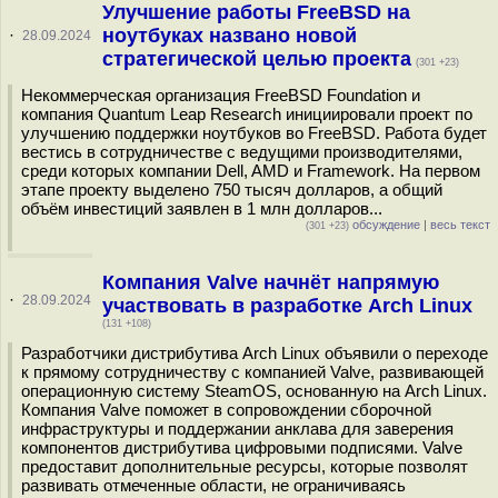
Улучшение работы FreeBSD на
ноутбуках названо новой
·
28.09.2024
стратегической целью проекта
(301 +23)
Некоммерческая организация FreeBSD Foundation и
компания Quantum Leap Research инициировали проект по
улучшению поддержки ноутбуков во FreeBSD. Работа будет
вестись в сотрудничестве с ведущими производителями,
среди которых компании Dell, AMD и Framework. На первом
этапе проекту выделено 750 тысяч долларов, а общий
объём инвестиций заявлен в 1 млн долларов...
обсуждение
|
весь текст
(301 +23)
Компания Valve начнёт напрямую
·
28.09.2024
участвовать в разработке Arch Linux
(131 +108)
Разработчики дистрибутива Arch Linux объявили о переходе
к прямому сотрудничеству с компанией Valve, развивающей
операционную систему SteamOS, основанную на Arch Linux.
Компания Valve поможет в сопровождении сборочной
инфраструктуры и поддержании анклава для заверения
компонентов дистрибутива цифровыми подписями. Valve
предоставит дополнительные ресурсы, которые позволят
развивать отмеченные области, не ограничиваясь