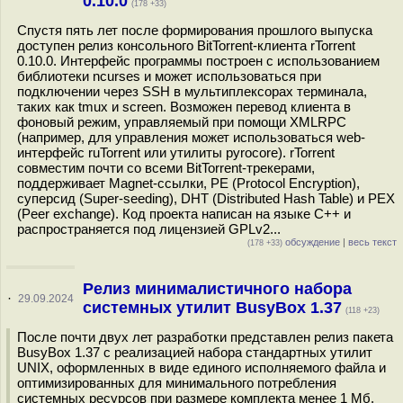
0.10.0
(178 +33)
Спустя пять лет после формирования прошлого выпуска
доступен релиз консольного BitTorrent-клиента rTorrent
0.10.0. Интерфейс программы построен с использованием
библиотеки ncurses и может использоваться при
подключении через SSH в мультиплексорах терминала,
таких как tmux и screen. Возможен перевод клиента в
фоновый режим, управляемый при помощи XMLRPC
(например, для управления может использоваться web-
интерфейс ruTorrent или утилиты pyrocore). rTorrent
совместим почти со всеми BitTorrent-трекерами,
поддерживает Magnet-ссылки, PE (Protocol Encryption),
суперсид (Super-seeding), DHT (Distributed Hash Table) и PEX
(Peer exchange). Код проекта написан на языке C++ и
распространяется под лицензией GPLv2...
обсуждение
|
весь текст
(178 +33)
Релиз минималистичного набора
·
29.09.2024
системных утилит BusyBox 1.37
(118 +23)
После почти двух лет разработки представлен релиз пакета
BusyBox 1.37 с реализацией набора стандартных утилит
UNIX, оформленных в виде единого исполняемого файла и
оптимизированных для минимального потребления
системных ресурсов при размере комплекта менее 1 Мб.