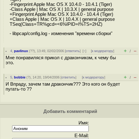
-Fingerprint Apple Mac OS X 10.4.0 - 10.4.1 (Tiger)
-Class Apple | Mac OS X | 10.3.X | general purpose
+Fingerprint Apple Mac OS X 10.4.0 - 10.4.4 (Tiger)
+Class Apple | Mac OS X | 10.4.X | general purpose
TSeq(Class=TR%gcd=<6%IPID=I%TS=2HZ)
- libpcap/config.log - изменения "времени сборки"
+
–
4
,
pavlinux
(
??
), 13:49, 02/02/2006 [
ответить
]
[
↑
] [
к модератору
]
/
Мне понравиляся прикол с дракончиком, к чему бы
это.
+
–
5
,
bobbie
(
?
), 14:20, 19/04/2006 [
ответить
]
[
к модератору
]
/
И Впраду, зачем там дракончик??? Это кого он будет
пугать-то ??
Добавить комментарий
Имя:
E-Mail: