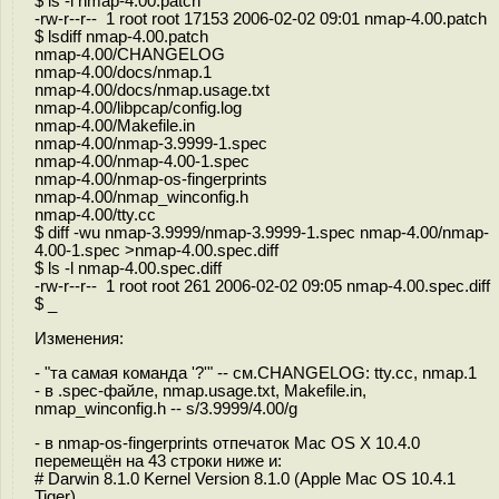
$ ls -l nmap-4.00.patch
-rw-r--r-- 1 root root 17153 2006-02-02 09:01 nmap-4.00.patch
$ lsdiff nmap-4.00.patch
nmap-4.00/CHANGELOG
nmap-4.00/docs/nmap.1
nmap-4.00/docs/nmap.usage.txt
nmap-4.00/libpcap/config.log
nmap-4.00/Makefile.in
nmap-4.00/nmap-3.9999-1.spec
nmap-4.00/nmap-4.00-1.spec
nmap-4.00/nmap-os-fingerprints
nmap-4.00/nmap_winconfig.h
nmap-4.00/tty.cc
$ diff -wu nmap-3.9999/nmap-3.9999-1.spec nmap-4.00/nmap-
4.00-1.spec >nmap-4.00.spec.diff
$ ls -l nmap-4.00.spec.diff
-rw-r--r-- 1 root root 261 2006-02-02 09:05 nmap-4.00.spec.diff
$ _
Изменения:
- "та самая команда '?'" -- см.CHANGELOG: tty.cc, nmap.1
- в .spec-файле, nmap.usage.txt, Makefile.in,
nmap_winconfig.h -- s/3.9999/4.00/g
- в nmap-os-fingerprints отпечаток Mac OS X 10.4.0
перемещён на 43 строки ниже и:
# Darwin 8.1.0 Kernel Version 8.1.0 (Apple Mac OS 10.4.1
Tiger)