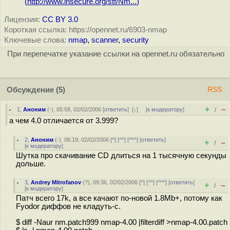
(
http://www.insecure.org/stf/Nm...
)
Лицензия:
CC BY 3.0
Короткая ссылка: https://opennet.ru/6903-nmap
Ключевые слова:
nmap
,
scanner
,
security
При перепечатке указание ссылки на opennet.ru обязательно
Обсуждение
(5)
RSS
+
–
1
,
Аноним
(
-
), 05:58, 02/02/2006 [
ответить
]
[
↓
] [
к модератору
]
/
а чем 4.0 отличается от 3.999?
2
,
Аноним
(
-
), 06:19, 02/02/2006 [
^
] [
^^
] [
^^^
] [
ответить
]
+
–
/
[
к модератору
]
Шутка про скачивание CD длиться на 1 тысячную секунды
дольше.
3
,
Andrey Mitrofanov
(
?
), 09:36, 02/02/2006 [
^
] [
^^
] [
^^^
] [
ответить
]
+
–
/
[
к модератору
]
Патч всего 17k, а все качают по-новой 1.8Mb+, потому как
Fyodor диффов не кладуть-с.
$ diff -Naur nm.patch999 nmap-4.00 |filterdiff >nmap-4.00.patch