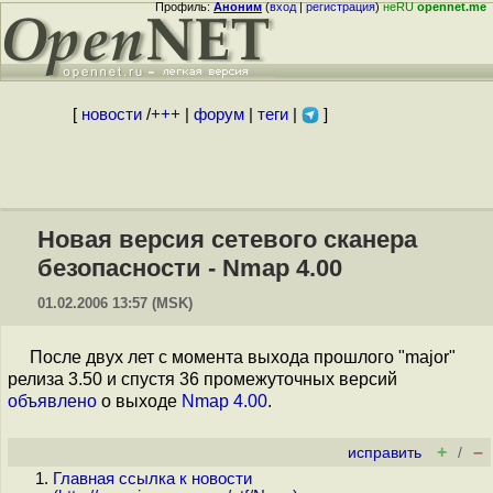
Профиль:
Аноним
(
вход
|
регистрация
)
неRU
opennet.me
[
новости
/
+++
|
форум
|
теги
|
]
Новая версия сетевого сканера
безопасности - Nmap 4.00
01.02.2006 13:57 (MSK)
После двух лет с момента выхода прошлого "major"
релиза 3.50 и спустя 36 промежуточных версий
объявлено
о выходе
Nmap 4.00
.
+
–
исправить
/
Главная ссылка к новости