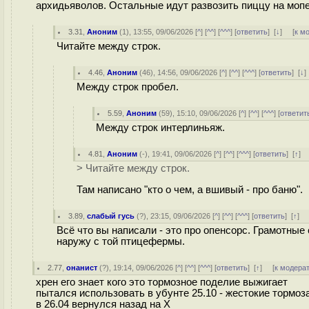
архидьяволов. Остальные идут развозить пиццу на моп
3.31
,
Аноним
(
1
), 13:55, 09/06/2026 [
^
] [
^^
] [
^^^
] [
ответить
]
[
↓
] [
к м
Читайте между строк.
4.46
,
Аноним
(
46
), 14:56, 09/06/2026 [
^
] [
^^
] [
^^^
] [
ответить
]
[
↓
Между строк пробел.
5.59
,
Аноним
(
59
), 15:10, 09/06/2026 [
^
] [
^^
] [
^^^
] [
ответит
Между строк интерлиньяж.
4.81
,
Аноним
(
-
), 19:41, 09/06/2026 [
^
] [
^^
] [
^^^
] [
ответить
]
[
↑
] 
> Читайте между строк.
Там написано "кто о чем, а вшивый - про баню".
3.89
,
слабый гусь
(
?
), 23:15, 09/06/2026 [
^
] [
^^
] [
^^^
] [
ответить
]
[
↑
] 
Всё что вы написали - это про опенсорс. Грамотны
наружу с той птицефермы.
2.77
,
онанист
(
?
), 19:14, 09/06/2026 [
^
] [
^^
] [
^^^
] [
ответить
]
[
↑
] [
к модера
хрен его знает кого это тормозное поделие выжигает
пытался использовать в убунте 25.10 - жестокие тормоз
в 26.04 вернулся назад на X