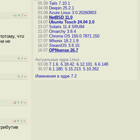
05.08
Tails 7.10.1
04.08
Deepin 25.2.1
03.08
Azure Linux 3.0.20260803
+
–
/
+1
01.08
NetBSD 11.0
24.07
Ubuntu Touch 24.04 2.0
23.07
Solaris 11.4 SRU94
21.07
Omarchy 3.8.4
потому, что
19.07
Chrome OS 150.0.7871.150
17.07
Whonix 18.2.1.9
ни не
16.07
SteamOS 3.8.15
16.07
OPNsense 26.7
+
–
/
Актуальные ядра Linux:
03.08
7.1.6
,
6.18.42
,
6.12.101
,
6.6.148
30.07
6.1.180
,
5.15.213
,
5.10.262
Изменения в ядре 7.2
+
–
/
+
–
/
–2
+
–
/
–3
трибутив