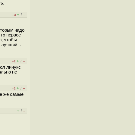
ь.
+
–
/
–3
оторым надо
что первое
о, чтобы
й лучший_.
+
–
/
–2
мол линукс
ально не
+
–
/
–2
те же самые
+
–
/