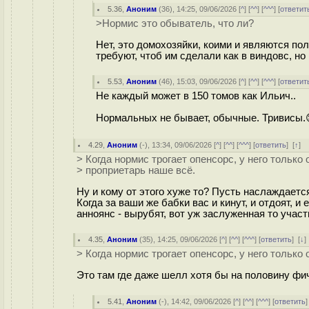
5.36
,
Аноним
(
36
), 14:25, 09/06/2026 [
^
] [
^^
] [
^^^
] [
ответит
>Нормис это обыватель, что ли?
Нет, это домохозяйки, коими и являются по
требуют, чтоб им сделали как в виндовс, но
5.53
,
Аноним
(
46
), 15:03, 09/06/2026 [
^
] [
^^
] [
^^^
] [
ответит
Не каждый может в 150 томов как Ильич..
Нормальных не бывает, обычные. Тривисы.
4.29
,
Аноним
(
-
), 13:34, 09/06/2026 [
^
] [
^^
] [
^^^
] [
ответить
]
[
↑
] 
> Когда нормис трогает опенсорс, у него только 
> проприетарь наше всё.
Ну и кому от этого хуже то? Пусть наслаждается 
Когда за ваши же бабки вас и кинут, и отдоят, 
анноянс - вырубят, вот уж заслуженная то участь
4.35
,
Аноним
(
35
), 14:25, 09/06/2026 [
^
] [
^^
] [
^^^
] [
ответить
]
[
↓
> Когда нормис трогает опенсорс, у него только
Это там где даже шелл хотя бы на половину фич
5.41
,
Аноним
(
-
), 14:42, 09/06/2026 [
^
] [
^^
] [
^^^
] [
ответить