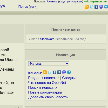
Профиль:
Аноним
(
вход
|
регистрация
)
неRU
opennet.me
РУМ
Поиск
(
теги
)
Памятные даты
17 июля
Slackware
исполнилось 33 года
новой
его
Навигация
ля Ubuntu
к
овлением
Каналы:
Разделы новостей
|
Сводные
ений, но
Что нового на OpenNet
но
Поиск в новостях
tu-mate-
Новые комментарии
Добавить свою новость