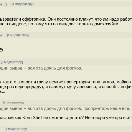
ь
]
[
↑
] [
к модератору
]
льзователи оффтопика. Они постоянно плачут, что им надо работ
 не в виндовс, по тому что на виндовс только домохозяйки.
ь
]
[
к модератору
]
😊
[
к модератору
]
один вывод -- вся эта дрянь для фриков,
как его в хвост и гриву всякие пропертарии типа гуглов, майков 
и еще раз перепродадут, и навяжут кучу анноянса, и способы пофи
...
] [
к модератору
]
 один вывод -- вся эта дрянь для фриков, проприетарь наше всё.
астый как Korn Shell не смогли сделать? Не говоря уже про всё
]
[
к модератору
]