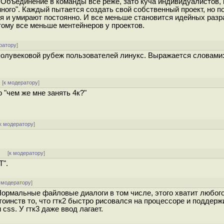
 Объединение в команды все реже, зато куча индивидуалистов,
нного". Каждый пытается создать свой собственный проект, но 
ся и умирают постоянно. И все меньше становится идейных разр
тому все меньше ментейнеров у проектов.
ратору
]
полувековой рубеж пользователей линукс. Выражается словами:
 [
к модератору
]
о "чем же мне занять 4к?"
к модератору
]
]
[
к модератору
]
T".
 модератору
]
Нормальные файловые диалоги в том числе, этого хватит любог
оинств то, что гтк2 быстро рисовался на процессоре и поддер
css. У гтк3 даже ввод лагает.