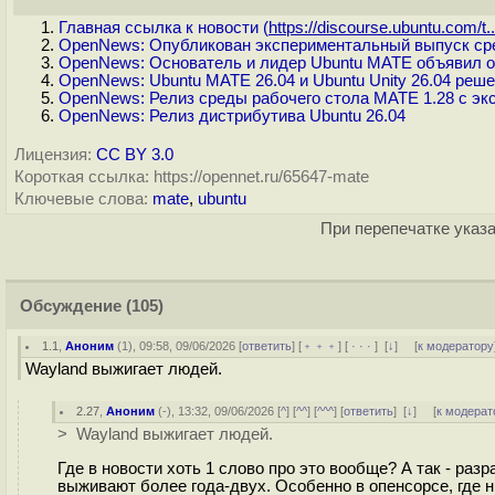
Главная ссылка к новости (
https://discourse.ubuntu.com/t..
OpenNews: Опубликован экспериментальный выпуск сре
OpenNews: Основатель и лидер Ubuntu MATE объявил об
OpenNews: Ubuntu MATE 26.04 и Ubuntu Unity 26.04 реше
OpenNews: Релиз среды рабочего стола MATE 1.28 с эк
OpenNews: Релиз дистрибутива Ubuntu 26.04
Лицензия:
CC BY 3.0
Короткая ссылка: https://opennet.ru/65647-mate
Ключевые слова:
mate
,
ubuntu
При перепечатке указа
Обсуждение
(105)
1.1
,
Аноним
(
1
), 09:58, 09/06/2026 [
ответить
] [
﹢﹢﹢
] [
· · ·
]
[
↓
] [
к модератору
Wayland выжигает людей.
2.27
,
Аноним
(
-
), 13:32, 09/06/2026 [
^
] [
^^
] [
^^^
] [
ответить
]
[
↓
] [
к модерат
> Wayland выжигает людей.
Где в новости хоть 1 слово про это вообще? А так - ра
выживают более года-двух. Особенно в опенсорсе, где 