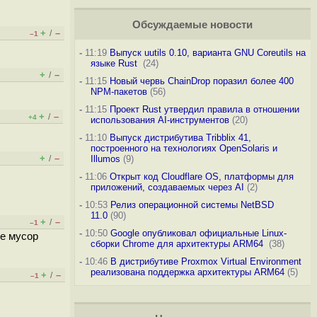
Обсуждаемые новости
+
–
/
–1
-
11:19
Выпуск uutils 0.10, варианта GNU Coreutils на
языке Rust
(24)
+
–
/
-
11:15
Новый червь ChainDrop поразил более 400
NPM-пакетов
(56)
-
11:15
Проект Rust утвердил правила в отношении
+
–
/
+4
использования AI-инструментов
(20)
-
11:10
Выпуск дистрибутива Tribblix 41,
построенного на технологиях OpenSolaris и
+
–
/
Illumos
(9)
-
11:06
Открыт код Cloudflare OS, платформы для
приложений, создаваемых через AI
(2)
-
10:53
Релиз операционной системы NetBSD
11.0
(90)
+
–
/
–1
-
10:50
Google опубликовал официальные Linux-
те мусор
сборки Chrome для архитектуры ARM64
(38)
-
10:46
В дистрибутиве Proxmox Virtual Environment
реализована поддержка архитектуры ARM64
(5)
+
–
/
–1