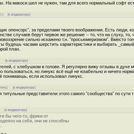
ах. На макоси шел не нужен, там для всего нормальный софт ест
[
↑
] [
к модератору
]
ющих опенсорс", за пределами твоего воображения. Есть люди, к
тве случаев берут первое же решение -- то, что на слуху, то, 
ровоззрение сильно искажено т.н. "просьюмеризмом". Вместо тог
 ты будешь часами шерстить характеристики и выбирать _самы
орой план.
]
[
к модератору
]
елей, с хлебушком в голове. Я регулярно вижу отзывы в духе 
но пользоваться, но линукс всё ещё не юзабельно и ничего норм
сё понимаешь, если использовал линукс.
тить
]
[
к модератору
]
тя титульные представители этого самого "сообщества" по сути 
] [
к модератору
]
тя бы чего-то, фрики от
одеяло на себя, они не способны
.