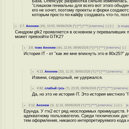
База. Опенсурс разработка сильно изменилась.
"слишком гениальны для всего вот этого обыде
его не хочет, поэтому проекты и форки создают
которым просто по-кайфу создавать что-то, поэ
2.7
,
Аноним
(
20
), 10:53, 09/06/2026 [
^
] [
^^
] [
^^^
] [
ответить
]
[
↓
] [
↑
] [
к моде
Синдром gtk2 проявляется в основном у переваливших 
может превзойти GTK2?
3.8
,
тоже Аноним
(
ok
), 11:04, 09/06/2026 [
^
] [
^^
] [
^^^
] [
ответить
]
[
↓
]
История IT - от "как же мне впихнуть это в 80х25?" д
4.13
,
Аноним
(
20
), 11:20, 09/06/2026 [
^
] [
^^
] [
^^^
] [
ответить
]
[
Извини, сердешный, не удержался.
4.92
,
слабый гусь
(
?
), 23:25, 09/06/2026 [
^
] [
^^
] [
^^^
] [
ответить
Да, но это не история IT. Это история местного "I
3.12
,
Аноним
(
3
), 11:15, 09/06/2026 [
^
] [
^^
] [
^^^
] [
ответить
]
[
↓
] [
↑
] [
к
Ерунда. У гтк2 ест ряд неоспоримых преимуществ. 
адекватному пользователю. Среди технических дост
тем оформления, никакого интерпретируемого кода и 