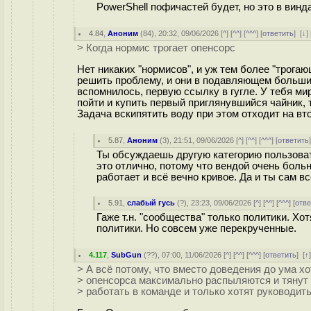
PowerShell пофичастей будет, но это в винд
4.84
,
Аноним
(
84
), 20:32, 09/06/2026 [
^
] [
^^
] [
^^^
] [
ответить
]
[
↓
] 
> Когда нормис трогает опенсорс
Нет никаких "нормисов", и уж тем более "трога
решить проблему, и они в подавляющем большинс
вспомнилось, первую ссылку в гугле. У тебя ми
пойти и купить первый приглянувшийся чайник,
Задача вскипятить воду при этом отходит на вт
5.87
,
Аноним
(
3
), 21:51, 09/06/2026 [
^
] [
^^
] [
^^^
] [
ответить
Ты обсуждаешь другую категорию пользоват
это отлично, потому что вендой очень боль
работает и всё вечно кривое. Да и ты сам в
5.91
,
слабый гусь
(
?
), 23:23, 09/06/2026 [
^
] [
^^
] [
^^^
] [
отве
Гаже т.н. "сообщества" только политики. Хо
политики. Но совсем уже перекрученные.
4.117
,
SubGun
(
??
), 07:00, 11/06/2026 [
^
] [
^^
] [
^^^
] [
ответить
]
[
↑
> А всё потому, что вместо доведения до ума хо
> опенсорса максимально распыляются и тянут 
> работать в команде и только хотят руководить