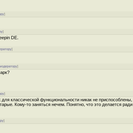
ору
]
ру
]
eepin DE.
ератору
]
 модератору
]
парк?
ору
]
гтк для классической функциональности никак не приспособлены,
арые. Кому-то заняться нечем. Понятно, что это делается ради
ору
]