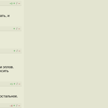
+
–
/
+3
ать, и
+
–
/
+
–
/
и эплов.
ксить
+
–
/
+1
 остальное.
+
–
/
–4