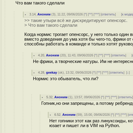
Что вам такого сделали
3.14
,
Аноним
(
3
), 11:22, 09/06/2026 [
^
] [
^^
] [
^^^
] [
ответить
]
[
к моде
>> такие упыри всё же дискредитируют опенсорс.
> Что вам такого сделали
Когда нормис трогает опенсорс, у него только один 
вместо доведения до ума хотя бы чего-то, фрики от
способны работать в команде и только хотят руково
4.20
,
Аноним
(
20
), 11:43, 09/06/2026 [
^
] [
^^
] [
^^^
] [
ответить
]
[
Не фрики, а творческие натуры. Им не интересн
4.28
,
geekay
(
ok
), 13:32, 09/06/2026 [
^
] [
^^
] [
^^^
] [
ответить
]
[
↓
]
Нормис это обыватель, что ли?
5.32
,
Аноним
(
1
), 13:57, 09/06/2026 [
^
] [
^^
] [
^^^
] [
ответить
Гопник,но они запрещены, а потому ребренди
6.52
,
Аноним
(
59
), 15:00, 09/06/2026 [
^
] [
^^
] [
^^^
] [
от
Нет гопники этот как раз линуксоиды, 
юзает и пишет ли в VIM на Python.