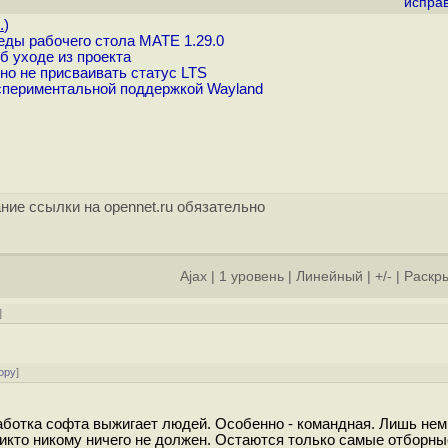
испра
.
)
ды рабочего стола MATE 1.29.0
 уходе из проекта
но не присваивать статус LTS
спериментальной поддержкой Wayland
ние ссылки на opennet.ru обязательно
Ajax
|
1 уровень
|
Линейный
|
+/-
|
Раскры
]
ору
]
зработка софта выжигает людей. Особенно - командная. Лишь нем
никто никому ничего не должен. Остаются только самые отборны