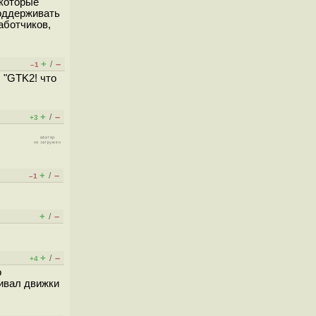
 которые
поддерживать
аботчиков,
+
–
/
–1
 "GTK2! что
+
–
/
+3
+
–
/
–1
+
–
/
+
–
/
+4
о
живал движки