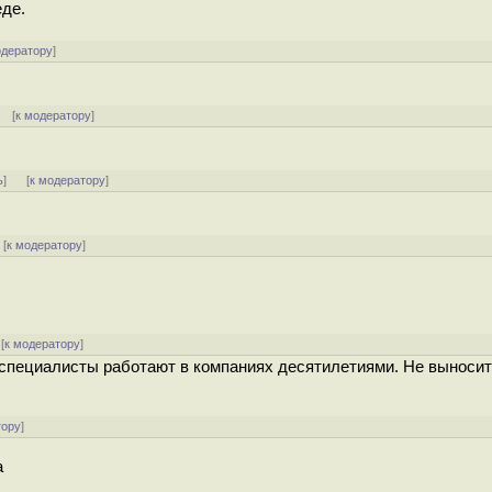
еде.
одератору
]
] [
к модератору
]
ь
]
[
к модератору
]
[
к модератору
]
[
к модератору
]
е специалисты работают в компаниях десятилетиями. Не выноси
тору
]
а