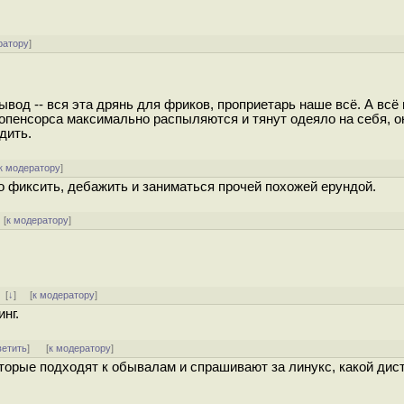
ратору
]
вывод -- вся эта дрянь для фриков, проприетарь наше всё. А всё 
 опенсорса максимально распыляются и тянут одеяло на себя, о
дить.
к модератору
]
о фиксить, дебажить и заниматься прочей похожей ерундой.
 [
к модератору
]
]
[
↓
] [
к модератору
]
нг.
ветить
]
[
к модератору
]
которые подходят к обывалам и спрашивают за линукс, какой дис