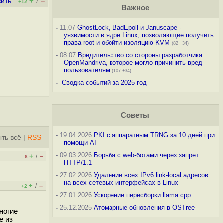
+
–
вить
/
+12
Важное
-
11.07
GhostLock, BadEpoll и Januscape -
уязвимости в ядре Linux, позволяющие получить
права root и обойти изоляцию KVM
(82 +34)
-
08.07
Вредительство со стороны разработчика
OpenMandriva, которое могло причинить вред
пользователям
(107 +34)
-
Сводка событий за 2025 год
Советы
-
19.04.2026
PKI с аппаратным TRNG за 10 дней при
ть всё
|
RSS
помощи AI
-
09.03.2026
Борьба с web-ботами через запрет
+
–
/
–6
HTTP/1.1
-
27.02.2026
Удаление всех IPv6 link-local адресов
на всех сетевых интерфейсах в Linux
+
–
/
+2
-
27.01.2026
Ускорение пересборки llama.cpp
-
25.12.2025
Атомарные обновления в OSTree
ногие
е из