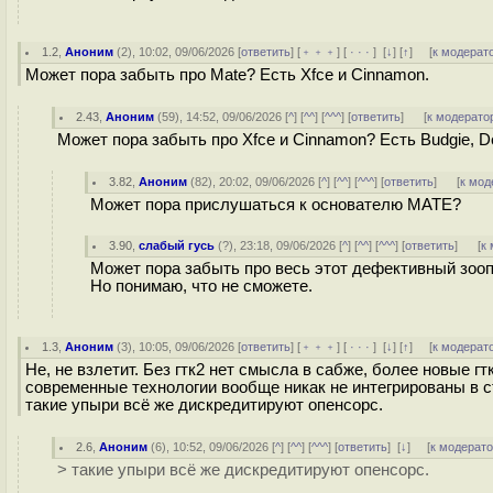
1.2
,
Аноним
(
2
), 10:02, 09/06/2026 [
ответить
] [
﹢﹢﹢
] [
· · ·
]
[
↓
] [
↑
] [
к модерат
Может пора забыть про Mate? Есть Xfce и Cinnamon.
2.43
,
Аноним
(
59
), 14:52, 09/06/2026 [
^
] [
^^
] [
^^^
] [
ответить
]
[
к модерато
Может пора забыть про Xfce и Cinnamon? Есть Budgie, D
3.82
,
Аноним
(
82
), 20:02, 09/06/2026 [
^
] [
^^
] [
^^^
] [
ответить
]
[
к мод
Может пора прислушаться к основателю MATE?
3.90
,
слабый гусь
(
?
), 23:18, 09/06/2026 [
^
] [
^^
] [
^^^
] [
ответить
]
[
к
Может пора забыть про весь этот дефективный зоо
Но понимаю, что не сможете.
1.3
,
Аноним
(
3
), 10:05, 09/06/2026 [
ответить
] [
﹢﹢﹢
] [
· · ·
]
[
↓
] [
↑
] [
к модерат
Не, не взлетит. Без гтк2 нет смысла в сабже, более новые 
современные технологии вообще никак не интегрированы в ст
такие упыри всё же дискредитируют опенсорс.
2.6
,
Аноним
(
6
), 10:52, 09/06/2026 [
^
] [
^^
] [
^^^
] [
ответить
]
[
↓
] [
к модерат
> такие упыри всё же дискредитируют опенсорс.