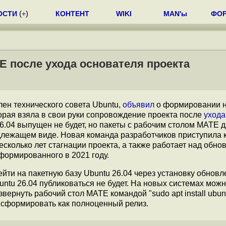
ОСТИ
(
+
)
КОНТЕНТ
WIKI
MAN'ы
ФО
E после ухода основателя проекта
лен технического совета Ubuntu,
объявил
о формировании 
орая взяла в свои руки сопровождение проекта после
ухода
.04 выпущен не будет, но пакеты с рабочим столом MATE д
длежащем виде. Новая команда разработчиков приступила 
сколько лет стагнации проекта, а также работает над обн
формированного в 2021 году.
ти на пакетную базу Ubuntu 26.04 через установку обновл
ntu 26.04 публиковаться не будет. На новых системах мож
вернуть рабочий стол MATE командой "sudo apt install ubun
 сформировать как полноценный релиз.