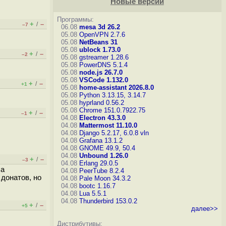
Новые версии
Программы:
+
–
/
–7
06.08
mesa 3d 26.2
05.08
OpenVPN 2.7.6
05.08
NetBeans 31
05.08
ublock 1.73.0
+
–
/
–2
05.08
gstreamer 1.28.6
05.08
PowerDNS 5.1.4
05.08
node.js 26.7.0
05.08
VSCode 1.132.0
+
–
/
+1
05.08
home-assistant 2026.8.0
05.08
Python 3.13.15, 3.14.7
05.08
hyprland 0.56.2
05.08
Chrome 151.0.7922.75
+
–
/
–1
04.08
Electron 43.3.0
04.08
Mattermost 11.10.0
04.08
Django 5.2.17, 6.0.8
vln
04.08
Grafana 13.1.2
04.08
GNOME 49.9, 50.4
04.08
Unbound 1.26.0
+
–
/
–3
04.08
Erlang 29.0.5
 а
04.08
PeerTube 8.2.4
 донатов, но
04.08
Pale Moon 34.3.2
04.08
bootc 1.16.7
04.08
Lua 5.5.1
04.08
Thunderbird 153.0.2
+
–
/
+5
далее>>
Дистрибутивы: