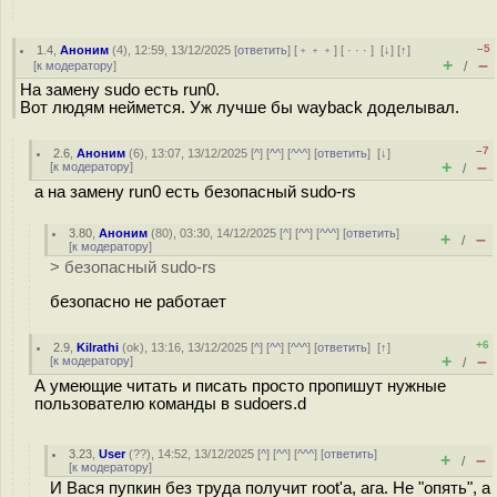
–5
1.4
,
Аноним
(
4
), 12:59, 13/12/2025 [
ответить
] [
﹢﹢﹢
] [
· · ·
]
[
↓
] [
↑
]
+
–
[
к модератору
]
/
На замену sudo есть run0.
Вот людям неймется. Уж лучше бы wayback доделывал.
–7
2.6
,
Аноним
(
6
), 13:07, 13/12/2025 [
^
] [
^^
] [
^^^
] [
ответить
]
[
↓
]
+
–
[
к модератору
]
/
а на замену run0 есть безопасный sudo-rs
3.80
,
Аноним
(
80
), 03:30, 14/12/2025 [
^
] [
^^
] [
^^^
] [
ответить
]
+
–
/
[
к модератору
]
> безопасный sudo-rs
безопасно не работает
+6
2.9
,
Kilrathi
(
ok
), 13:16, 13/12/2025 [
^
] [
^^
] [
^^^
] [
ответить
]
[
↑
]
+
–
[
к модератору
]
/
А умеющие читать и писать просто пропишут нужные
пользователю команды в sudoers.d
3.23
,
User
(
??
), 14:52, 13/12/2025 [
^
] [
^^
] [
^^^
] [
ответить
]
+
–
/
[
к модератору
]
И Вася пупкин без труда получит root'a, ага. Не "опять", а