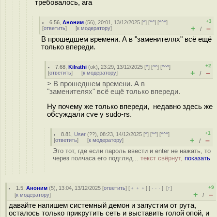
требовалось, ага
+3
6.56
,
Аноним
(
56
), 20:01, 13/12/2025 [
^
] [
^^
] [
^^^
]
+
–
[
ответить
]
[
к модератору
]
/
В прошедшем времени. А в "заменителях" всё ещё
только впереди.
+2
7.68
,
Kilrathi
(
ok
), 23:29, 13/12/2025 [
^
] [
^^
] [
^^^
]
+
–
[
ответить
]
[
к модератору
]
/
> В прошедшем времени. А в
"заменителях" всё ещё только впереди.
Ну почему же только впереди, недавно здесь же
обсуждали cve у sudo-rs.
+1
8.81
,
User
(
??
), 08:23, 14/12/2025 [
^
] [
^^
] [
^^^
]
+
–
[
ответить
]
[
к модератору
]
/
Это тот, где если пароль ввести и enter не нажать, то
через полчаса его подгляд...
текст свёрнут,
показать
+9
1.5
,
Аноним
(
5
), 13:04, 13/12/2025 [
ответить
] [
﹢﹢﹢
] [
· · ·
]
[
↑
]
+
–
[
к модератору
]
/
давайте напишем системный демон и запустим от рута,
осталось только прикрутить сеть и выставить голой опой, и