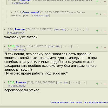
+
–
/
[
к модератору
]
3.111
,
Соль земли2
(
?
), 10:03, 16/12/2025
Скрыто ботом-
+
–
/
модератором
[
к модератору
]
1.99
,
Аноним
(
99
), 12:37, 15/12/2025 [
ответить
] [
﹢﹢﹢
] [
· · ·
]
[
↑
]
+
–
/
[
к модератору
]
wayback уже готов?
1.118
,
ptr
(
ok
), 16:34, 18/12/2025 [
ответить
] [
﹢﹢﹢
] [
· · ·
]
+
–
/
[
к модератору
]
Я так понял, что если у пользователя есть права на
запись в такой сокет например, для команды cp, то при
ошибке, в вирусе или иных подобных случаях можно
расхреначить вообще всю систему без интерактивного
запроса пароля?
Ну что-то вроде работы под sudo mc?
1.119
,
Аноним
(
119
), 13:09, 22/12/2025 [
ответить
] [
﹢﹢﹢
] [
· · ·
]
+
–
/
[
к модератору
]
переизобрели pfexec
игнорирование участников
|
лог модерирования