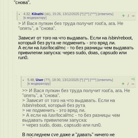
"снова".
4.32
,
Kilrathi
(
ok
), 15:26, 13/12/2025 [
^
] [
^^
] [
^^^
] [
ответить
]
+
–
/
[
к модератору
]
> И Вася пупкин без труда получит root'a, ага. Не
"опять", а "снова".
Зависит от того на что выдавать. Если на /sbin/reboot,
который без рута не подменить - это вряд ли.
А если на /usr/local/mc - то без разницы чем выдавать
привилегии запуска: через sudo, doas, capsudo или
run0.
+1
5.48
,
User
(
??
), 18:30, 13/12/2025 [
^
] [
^^
] [
^^^
] [
ответить
]
+
–
[
к модератору
]
/
>> И Вася пупкин без труда получит root'a, ага. Не
"опять", а "снова".
> Зависит от того на что выдавать. Если на
/sbin/reboot, который без рута
> не подменить - это вряд ли.
> А если на /usr/local/mc - то без разницы чем
выдавать привилегии запуска:
> через sudo, doas, capsudo или run0.
В последнем cve даже и "давать" ничего не