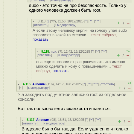
sudo - это точно не про безопасность. Только у
одного человека должен быть root.
8.113
,
1
(
??
), 11:56, 16/12/2025 [
^
] [
^^
] [
^^^
]
+
–
/
[
ответить
]
[
к модератору
]
А если этому человеку кирпич на голову упал sudo
позволяет в какой-то степени...
текст свёрнут,
показать
+1
9.115
,
пох.
(
?
), 12:42, 16/12/2025 [
^
] [
^^
] [
^^^
]
+
–
[
ответить
]
[
к модератору
]
/
она еще и позволяет разграничивать что именно
можно сделать и кому с повышенными...
текст
свёрнут,
показать
+1
4.116
,
Аноним
(
116
), 14:17, 16/12/2025 [
^
] [
^^
] [
^^^
] [
ответить
]
+
–
[
↑
] [
к модератору
]
/
> а заходить под учетной записью root из отдельной
консоли.
Вот так пользователи локалхоста и палятся.
5.117
,
Аноним
(
98
), 16:51, 16/12/2025 [
^
] [
^^
] [
^^^
]
+
–
/
[
ответить
]
[
к модератору
]
В идеале было бы так, да. Если удаленно и только
для администрирования, то нужна учетка с