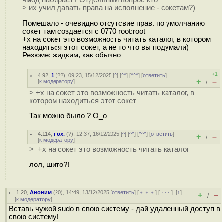
чмод набирает? Отдельный вопрос кто
> их учил давать права на исполнение - сокетам?)
Помешало - очевидно отсутсвие прав. по умолчанию
сокет там создается с 0770 root:root
+x на сокет это возможность читать каталог, в котором
находиться этот сокет, а не то что вы подумали)
Резюме: жидким, как обычно
+1
4.92
,
1
(
??
), 09:23, 15/12/2025 [
^
] [
^^
] [
^^^
] [
ответить
]
+
–
[
к модератору
]
/
> +x на сокет это возможность читать каталог, в
котором находиться этот сокет
Так можно было ? O_o
4.114
,
пох.
(
?
), 12:37, 16/12/2025 [
^
] [
^^
] [
^^^
] [
ответить
]
+
–
/
[
к модератору
]
> +x на сокет это возможность читать каталог
лол, шито?!
1.20
,
Аноним
(
20
), 14:49, 13/12/2025 [
ответить
] [
﹢﹢﹢
] [
· · ·
]
[
↑
]
+
–
/
[
к модератору
]
Вставь чужой sudo в свою систему - дай удаленный доступ в
свою систему!