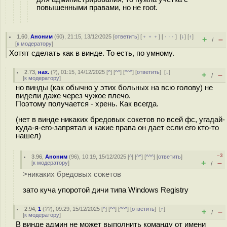
повышенными правами, но не root.
1.60
,
Аноним
(
60
), 21:15, 13/12/2025 [
ответить
] [
﹢﹢﹢
] [
· · ·
]
[
↓
] [
↑
]
+
–
/
[
к модератору
]
Хотят сделать как в винде. То есть, по умному.
2.73
,
нах.
(
?
), 01:15, 14/12/2025 [
^
] [
^^
] [
^^^
] [
ответить
]
[
↓
]
+
–
/
[
к модератору
]
но винды (как обычно у этих больных на всю голову) не
видели даже через чужое плечо.
Поэтому получается - хрень. Как всегда.
(нет в винде никаких бредовых сокетов по всей фс, угадай-
куда-я-его-запрятал и какие права он дает если его кто-то
нашел)
–3
3.96
,
Аноним
(
96
), 10:19, 15/12/2025 [
^
] [
^^
] [
^^^
] [
ответить
]
+
–
[
к модератору
]
/
>никаких бредовых сокетов
зато куча упоротой дичи типа Windows Registry
2.94
,
1
(
??
), 09:29, 15/12/2025 [
^
] [
^^
] [
^^^
] [
ответить
]
[
↑
]
+
–
/
[
к модератору
]
В винде админ не может выполнить команду от имени