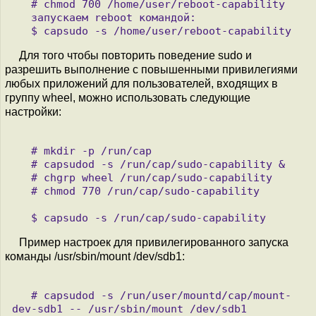
   # chmod 700 /home/user/reboot-capability

   запускаем reboot командой:

Для того чтобы повторить поведение sudo и
разрешить выполнение с повышенными привилегиями
любых приложений для пользователей, входящих в
группу wheel, можно использовать следующие
настройки:
   # mkdir -p /run/cap

   # capsudod -s /run/cap/sudo-capability &

   # chgrp wheel /run/cap/sudo-capability

   # chmod 770 /run/cap/sudo-capability

Пример настроек для привилегированного запуска
команды /usr/sbin/mount /dev/sdb1:
   # capsudod -s /run/user/mountd/cap/mount-
dev-sdb1 -- /usr/sbin/mount /dev/sdb1
