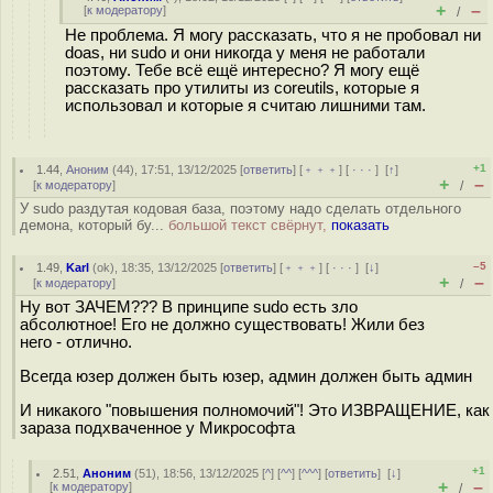
+
–
[
к модератору
]
/
Не проблема. Я могу рассказать, что я не пробовал ни
doas, ни sudo и они никогда у меня не работали
поэтому. Тебе всё ещё интересно? Я могу ещё
рассказать про утилиты из coreutils, которые я
использовал и которые я считаю лишними там.
+1
1.44
,
Аноним
(
44
), 17:51, 13/12/2025 [
ответить
] [
﹢﹢﹢
] [
· · ·
]
[
↑
]
+
–
[
к модератору
]
/
У sudo раздутая кодовая база, поэтому надо сделать отдельного
демона, который бу...
большой текст свёрнут,
показать
–5
1.49
,
Karl
(
ok
), 18:35, 13/12/2025 [
ответить
] [
﹢﹢﹢
] [
· · ·
]
[
↓
]
+
–
[
к модератору
]
/
Ну вот ЗАЧЕМ??? В принципе sudo есть зло
абсолютное! Его не должно существовать! Жили без
него - отлично.
Всегда юзер должен быть юзер, админ должен быть админ
И никакого "повышения полномочий"! Это ИЗВРАЩЕНИЕ, как
зараза подхваченное у Микрософта
+1
2.51
,
Аноним
(
51
), 18:56, 13/12/2025 [
^
] [
^^
] [
^^^
] [
ответить
]
[
↓
]
+
–
[
к модератору
]
/