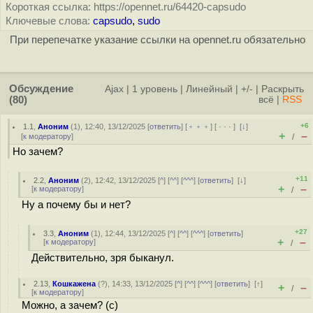
Короткая ссылка: https://opennet.ru/64420-capsudo
Ключевые слова:
capsudo
,
sudo
При перепечатке указание ссылки на opennet.ru обязательно
Обсуждение
Ajax
|
1 уровень
|
Линейный
|
+/-
|
Раскрыть
(80)
всё
|
RSS
+6
1.1
,
Аноним
(
1
), 12:40, 13/12/2025 [
ответить
] [
﹢﹢﹢
] [
· · ·
]
[
↓
]
+
–
[
к модератору
]
/
Но зачем?
+11
2.2
,
Аноним
(
2
), 12:42, 13/12/2025 [
^
] [
^^
] [
^^^
] [
ответить
]
[
↓
]
+
–
[
к модератору
]
/
Ну а почему бы и нет?
+27
3.3
,
Аноним
(
1
), 12:44, 13/12/2025 [
^
] [
^^
] [
^^^
] [
ответить
]
+
–
[
к модератору
]
/
Действительно, зря быканул.
2.13
,
Кошкажена
(
?
), 14:33, 13/12/2025 [
^
] [
^^
] [
^^^
] [
ответить
]
[
↑
]
+
–
/
[
к модератору
]
Можно, а зачем? (с)