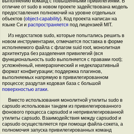
выполнению команд с повышенными привилегиями. В
отличие от sudo в новом проекте задействована модель
предоставления полномочий на уровне отдельных
объектов (
object-capability
). Код проекта написан на
языке Си и
распространяется
под лицензией MIT.
Из недостатков sudo, которые попытались решить в
новом инструментарии, отмечается поставка в форме
исполняемого файла с флагом suid root, монолитная
архитектура без разделения привилегий (вся
функциональность sudo выполняется с правами root);
усложнённый, неиерархический и недекларативный
формат конфигурации; поддержка плагинов,
выполняемых напрямую в привилегированном
процессе; раздутая кодовая база с большой
поверхностью атаки
.
Вместо использования монолитной утилиты sudo в
capsudo использован тандем из привилегированного
фонового процесса capsudod и непривилегированной
утилиты capsudo. Взаимодействия между capsudod и
capsudo осуществляется при помощи файла-сокета, а
полномочия запуска привилегированных команд