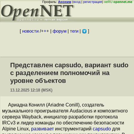
Профиль:
Аноним
(
вход
|
регистрация
)
неRU
opennet.me
[
новости
/
+++
|
форум
|
теги
|
]
Представлен capsudo, вариант sudo
с разделением полномочий на
уровне объектов
13.12.2025 12:18 (MSK)
Ариадна Конилл (Ariadne Conill), создатель
музыкального проигрывателя Audacious и композитного
сервера Wayback, инициатор разработки протокола
IRCv3 и лидер команды по обеспечению безопасности
Alpine Linux,
развивает
инструментарий
capsudo
для