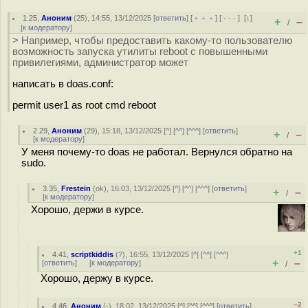
1.25
,
Аноним
(
25
), 14:55, 13/12/2025 [
ответить
] [
﹢﹢﹢
] [
· · ·
]
[
↓
]
+
–
/
[
к модератору
]
> Например, чтобы предоставить какому-то пользователю
возможность запуска утилиты reboot с повышенными
привилегиями, администратор может
написать в doas.conf:
permit user1 as root cmd reboot
2.29
,
Аноним
(
29
), 15:18, 13/12/2025 [
^
] [
^^
] [
^^^
] [
ответить
]
+
–
/
[
к модератору
]
У меня почему-то doas не работал. Вернулся обратно на
sudo.
3.35
,
Frestein
(
ok
), 16:03, 13/12/2025 [
^
] [
^^
] [
^^^
] [
ответить
]
+
–
/
[
к модератору
]
Хорошо, держи в курсе.
+1
4.41
,
scriptkiddis
(
?
), 16:55, 13/12/2025 [
^
] [
^^
] [
^^^
]
+
–
[
ответить
]
[
к модератору
]
/
Хорошо, держу в курсе.
–2
4.46
,
Аноним
(
-
), 18:02, 13/12/2025 [
^
] [
^^
] [
^^^
] [
ответить
]