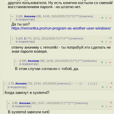
другого пользователя. Ну есть конечно костыли со сменой/
восстановлением пароля - но штатно нет.
3.101
,
Аноним
(
98
), 14:45, 15/12/2025 [
^
] [
^^
] [
^^^
] [
ответить
]
+
–
/
[
к модератору
]
Да ты шо?
https://remontka.pro/run-program-as-another-user-windows/
+1
3.103
,
1
(
??
), 16:11, 15/12/2025 [
^
] [
^^
] [
^^^
] [
ответить
]
+
–
[
к модератору
]
/
отвечу анониму с remontki - ты попробуй это сделать не
зная пароля юзверя.
4.105
,
Аноним
(
98
), 16:50, 15/12/2025 [
^
] [
^^
] [
^^^
] [
ответить
]
+
–
/
[
к модератору
]
В этом случае согласен с тобой, да.
–1
1.70
,
Аноним
(
70
), 23:54, 13/12/2025 [
ответить
] [
﹢﹢﹢
] [
· · ·
]
[
↓
] [
↑
]
+
–
[
к модератору
]
/
Когда завезут в systemd?
–1
2.85
,
Аноним
(
86
), 15:57, 14/12/2025 [
^
] [
^^
] [
^^^
] [
ответить
]
+
–
[
к модератору
]
/
В systemd завезли run0