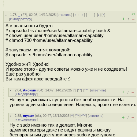
+1
1.78
,
_
(
??
), 02:05, 14/12/2025 [
ответить
] [
﹢﹢﹢
] [
· · ·
]
[
↓
] [
↑
]
+
–
[
к модератору
]
/
А в реальности будет:
# capsudod -s /home/user/alfaman-capability bash &
# chown user:user /home/user/alfaman-capability
# chmod 700 /home/user/alfaman-capability
# запускаем ништяк командой:
$ capsudo -s /home/user/alfaman-capability
Удобно жи?! Удобно!
И кроме этого - другие сокеты можно уже и не создавать!
Ещё раз удобно!
Вы там аффтарке передайте :)
2.84
,
Аноним
(
84
), 14:47, 14/12/2025 [
^
] [
^^
] [
^^^
] [
ответить
]
+
–
/
[
к модератору
]
Не нужно умножать сущности без необходимости. На
уровне идеи sudo совершенен. Надеюсь, проект не взлетит.
2.88
,
myster
(
ok
), 00:47, 15/12/2025 [
^
] [
^^
] [
^^^
] [
ответить
]
+
–
/
[
к модератору
]
Ну с sudo именно так и делают. Многие
администраторы даже не видят разницы между
беспарольным доступом через sudo и доступом с