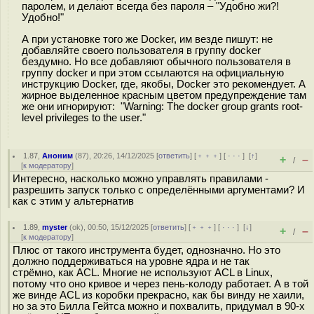
паролем, и делают всегда без пароля – "Удобно жи?!
Удобно!"
А при установке того же Docker, им везде пишут: не
добавляйте своего пользователя в группу docker
бездумно. Но все добавляют обычного пользователя в
группу docker и при этом ссылаются на официальную
инструкцию Docker, где, якобы, Docker это рекомендует. А
жирное выделенное красным цветом предупреждение там
же они игнорируют: "Warning: The docker group grants root-
level privileges to the user."
1.87
,
Аноним
(
87
), 20:26, 14/12/2025 [
ответить
] [
﹢﹢﹢
] [
· · ·
]
[
↑
]
+
–
/
[
к модератору
]
Интересно, насколько можно управлять правилами -
разрешить запуск только с определёнными аргументами? И
как с этим у альтернатив
1.89
,
myster
(
ok
), 00:50, 15/12/2025 [
ответить
] [
﹢﹢﹢
] [
· · ·
]
[
↓
]
+
–
/
[
к модератору
]
Плюс от такого инструмента будет, однозначно. Но это
должно поддерживаться на уровне ядра и не так
стрёмно, как ACL. Многие не используют ACL в Linux,
потому что оно кривое и через пень-колоду работает. А в той
же винде ACL из коробки прекрасно, как бы винду не хаили,
но за это Билла Гейтса можно и похвалить, придумал в 90-х