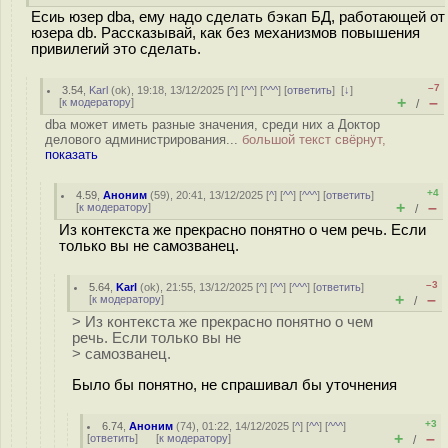
Есиь юзер dba, ему надо сделать бэкап БД, работающей от
юзера db. Рассказывай, как без механизмов повышения
привилегий это сделать.
–7
3.54
,
Karl
(
ok
), 19:18, 13/12/2025 [
^
] [
^^
] [
^^^
] [
ответить
]
[
↓
]
+
–
[
к модератору
]
/
dba может иметь разные значения, среди них a Доктор
делового администрирования...
большой текст свёрнут,
показать
+4
4.59
,
Аноним
(
59
), 20:41, 13/12/2025 [
^
] [
^^
] [
^^^
] [
ответить
]
+
–
[
к модератору
]
/
Из контекста же прекрасно понятно о чем речь. Если
только вы не самозванец.
–3
5.64
,
Karl
(
ok
), 21:55, 13/12/2025 [
^
] [
^^
] [
^^^
] [
ответить
]
+
–
[
к модератору
]
/
> Из контекста же прекрасно понятно о чем
речь. Если только вы не
> самозванец.
Было бы понятно, не спрашивал бы уточнения
+3
6.74
,
Аноним
(
74
), 01:22, 14/12/2025 [
^
] [
^^
] [
^^^
]
+
–
[
ответить
]
[
к модератору
]
/