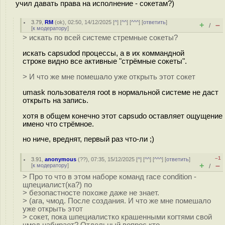
учил давать права на исполнение - сокетам?)
3.79
,
RM
(
ok
), 02:50, 14/12/2025 [
^
] [
^^
] [
^^^
] [
ответить
]
+
–
/
[
к модератору
]
> искать по всей системе стремные сокеты?
искать capsudod процессы, а в их коммандной
строке видно все активные "стрёмные сокеты".
> И что же мне помешало уже открыть этот сокет
umask пользователя root в нормальной системе не даст
открыть на запись.
хотя в общем конечно этот capsudo оставляет ощущение
имено что стрёмное.
но ниче, вреднят, первый раз что-ли ;)
–1
3.91
,
anonymous
(
??
), 07:35, 15/12/2025 [
^
] [
^^
] [
^^^
] [
ответить
]
+
–
[
к модератору
]
/
> Про то что в этом наборе команд race condition -
щпециалист(ка?) по
> безопастносте похоже даже не знает.
> (ага, чмод. После создания. И что же мне помешало
уже открыть этот
> сокет, пока шпециалистко крашенными когтями свой