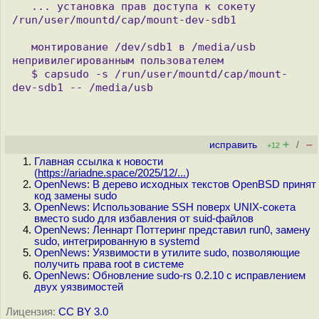
   ... установка прав доступа к сокету 
/run/user/mountd/cap/mount-dev-sdb1

   монтирование /dev/sdb1 в /media/usb 
непривилегированным пользователем

   $ capsudo -s /run/user/mountd/cap/mount-
+
–
исправить
/
+12
Главная ссылка к новости
(
https://ariadne.space/2025/12/...
)
OpenNews: В дерево исходных текстов OpenBSD принят
код замены sudo
OpenNews: Использование SSH поверх UNIX-сокета
вместо sudo для избавления от suid-файлов
OpenNews: Леннарт Поттеринг представил run0, замену
sudo, интегрированную в systemd
OpenNews: Уязвимости в утилите sudo, позволяющие
получить права root в системе
OpenNews: Обновление sudo-rs 0.2.10 с исправлением
двух уязвимостей
Лицензия:
CC BY 3.0