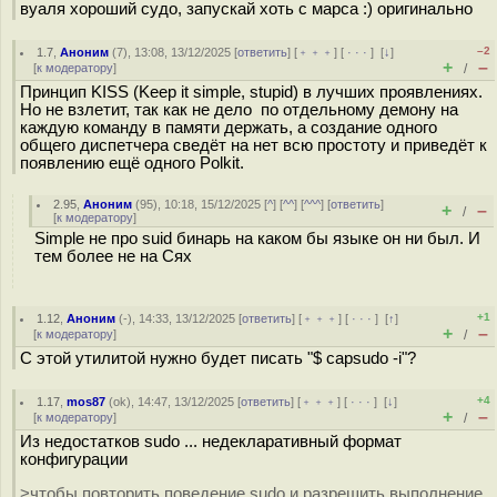
вуаля хороший судо, запускай хоть с марса :) оригинально
–2
1.7
,
Аноним
(
7
), 13:08, 13/12/2025 [
ответить
] [
﹢﹢﹢
] [
· · ·
]
[
↓
]
+
–
[
к модератору
]
/
Принцип KISS (Keep it simple, stupid) в лучших проявлениях.
Но не взлетит, так как не дело по отдельному демону на
каждую команду в памяти держать, а создание одного
общего диспетчера сведёт на нет всю простоту и приведёт к
появлению ещё одного Polkit.
2.95
,
Аноним
(
95
), 10:18, 15/12/2025 [
^
] [
^^
] [
^^^
] [
ответить
]
+
–
/
[
к модератору
]
Simple не про suid бинарь на каком бы языке он ни был. И
тем более не на Сях
+1
1.12
,
Аноним
(
-
), 14:33, 13/12/2025 [
ответить
] [
﹢﹢﹢
] [
· · ·
]
[
↑
]
+
–
[
к модератору
]
/
С этой утилитой нужно будет писать "$ capsudo -i"?
+4
1.17
,
mos87
(
ok
), 14:47, 13/12/2025 [
ответить
] [
﹢﹢﹢
] [
· · ·
]
[
↓
]
+
–
[
к модератору
]
/
Из недостатков sudo ... недекларативный формат
конфигурации
>чтобы повторить поведение sudo и разрешить выполнение