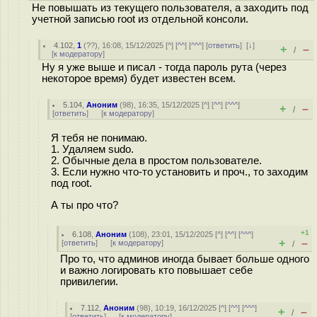
Не повышать из текущего пользователя, а заходить под
учетной записью root из отдельной консоли.
4.102
,
1
(
??
), 16:08, 15/12/2025 [
^
] [
^^
] [
^^^
] [
ответить
]
[
↓
]
+
–
/
[
к модератору
]
Ну я уже выше и писал - тогда пароль рута (через
некоторое время) будет известен всем.
5.104
,
Аноним
(
98
), 16:35, 15/12/2025 [
^
] [
^^
] [
^^^
]
+
–
/
[
ответить
]
[
к модератору
]
Я тебя не понимаю.
1. Удаляем sudo.
2. Обычные дела в простом пользователе.
3. Если нужно что-то установить и проч., то заходим
под root.
А ты про что?
+1
6.108
,
Аноним
(
108
), 23:01, 15/12/2025 [
^
] [
^^
] [
^^^
]
+
–
[
ответить
]
[
к модератору
]
/
Про то, что админов иногда бывает больше одного
и важно логировать кто повышает себе
привилегии.
7.112
,
Аноним
(
98
), 10:19, 16/12/2025 [
^
] [
^^
] [
^^^
]
+
–
/
[
ответить
]
[
к модератору
]