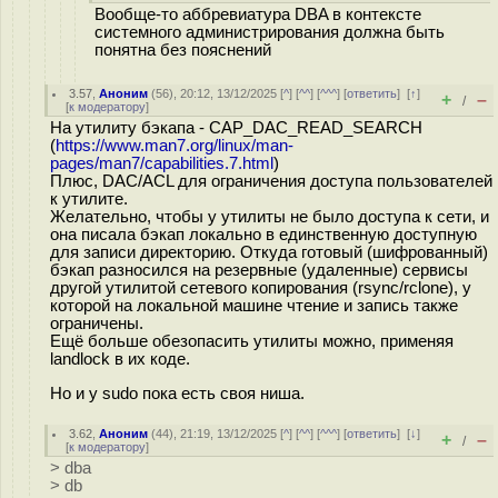
Вообще-то аббревиатура DBA в контексте
системного администрирования должна быть
понятна без пояснений
3.57
,
Аноним
(
56
), 20:12, 13/12/2025 [
^
] [
^^
] [
^^^
] [
ответить
]
[
↑
]
+
–
/
[
к модератору
]
На утилиту бэкапа - CAP_DAC_READ_SEARCH
(
https://www.man7.org/linux/man-
pages/man7/capabilities.7.html
)
Плюс, DAC/ACL для ограничения доступа пользователей
к утилите.
Желательно, чтобы у утилиты не было доступа к сети, и
она писала бэкап локально в единственную доступную
для записи директорию. Откуда готовый (шифрованный)
бэкап разносился на резервные (удаленные) сервисы
другой утилитой сетевого копирования (rsync/rclone), у
которой на локальной машине чтение и запись также
ограничены.
Ещё больше обезопасить утилиты можно, применяя
landlock в их коде.
Но и у sudo пока есть своя ниша.
3.62
,
Аноним
(
44
), 21:19, 13/12/2025 [
^
] [
^^
] [
^^^
] [
ответить
]
[
↓
]
+
–
/
[
к модератору
]
> dba
> db