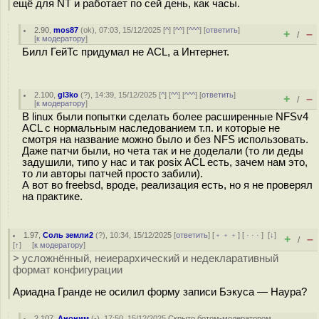
ещё для NT и работает по сей день, как часы.
2.90
,
mos87
(
ok
), 07:03, 15/12/2025 [
^
] [
^^
] [
^^^
] [
ответить
]
+
–
/
[
к модератору
]
Билл ГейТс придумал не ACL, а Интернет.
2.100
,
gl3ko
(
?
), 14:39, 15/12/2025 [
^
] [
^^
] [
^^^
] [
ответить
]
+
–
/
[
к модератору
]
В linux были попытки сделать более расширенные NFSv4
ACL с нормальным наследованием т.п. и которые не
смотря на название можно было и без NFS использовать.
Даже патчи были, но чета так и не доделали (то ли деды
задушили, типо у нас и так posix ACL есть, зачем нам это,
то ли авторы патчей просто забили).
А вот во freebsd, вроде, реализация есть, но я не проверял
на практике.
1.97
,
Соль земли2
(
?
), 10:34, 15/12/2025 [
ответить
] [
﹢﹢﹢
] [
· · ·
]
[
↓
]
+
–
/
[
↑
] [
к модератору
]
> усложнённый, неиерархический и недекларативный
формат конфигурации
Ариадна Гранде не осилил форму записи Бэкуса — Наура?
2.107
,
Аноним
(
-
), 17:50, 15/12/2025
Скрыто ботом-модератором