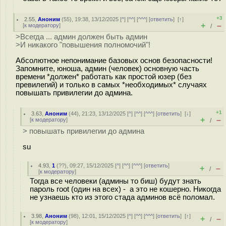
+3
2.55
,
Аноним
(
55
), 19:38, 13/12/2025 [
^
] [
^^
] [
^^^
] [
ответить
]
[
↑
]
+
–
[
к модератору
]
/
>Всегда ... админ должен быть админ
>И никакого "повышения полномочий"!
Абсолютное непонимание базовых основ безопасности!
Запомните, юноша, админ (человек) основную часть
времени *должен* работать как простой юзер (без
превилегий) и только в самых *необходимых* случаях
повышать привилегии до админа.
+1
3.63
,
Аноним
(
44
), 21:23, 13/12/2025 [
^
] [
^^
] [
^^^
] [
ответить
]
[
↓
]
+
–
[
к модератору
]
/
> повышать привилегии до админа
su
4.93
,
1
(
??
), 09:27, 15/12/2025 [
^
] [
^^
] [
^^^
] [
ответить
]
+
–
/
[
к модератору
]
Тогда все человеки (админы то биш) будут знать
пароль root (один на всех) - а это не кошерно. Никогда
не узнаешь кто из этого стада админов всё поломал.
3.98
,
Аноним
(
98
), 12:01, 15/12/2025 [
^
] [
^^
] [
^^^
] [
ответить
]
[
↑
]
+
–
/
[
к модератору
]