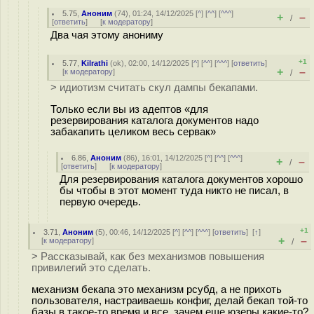
5.75
,
Аноним
(
74
), 01:24, 14/12/2025 [
^
] [
^^
] [
^^^
]
+
–
/
[
ответить
]
[
к модератору
]
Два чая этому анониму
+1
5.77
,
Kilrathi
(
ok
), 02:00, 14/12/2025 [
^
] [
^^
] [
^^^
] [
ответить
]
+
–
[
к модератору
]
/
> идиотизм считать скул дампы бекапами.
Только если вы из адептов «для
резервирования каталога документов надо
забакапить целиком весь сервак»
6.86
,
Аноним
(
86
), 16:01, 14/12/2025 [
^
] [
^^
] [
^^^
]
+
–
/
[
ответить
]
[
к модератору
]
Для резервирования каталога документов хорошо
бы чтобы в этот момент туда никто не писал, в
первую очередь.
+1
3.71
,
Аноним
(
5
), 00:46, 14/12/2025 [
^
] [
^^
] [
^^^
] [
ответить
]
[
↑
]
+
–
[
к модератору
]
/
> Рассказывай, как без механизмов повышения
привилегий это сделать.
механизм бекапа это механизм рсубд, а не прихоть
пользователя, настраиваешь конфиг, делай бекап той-то
базы в такое-то время и все, зачем еще юзеры какие-то?