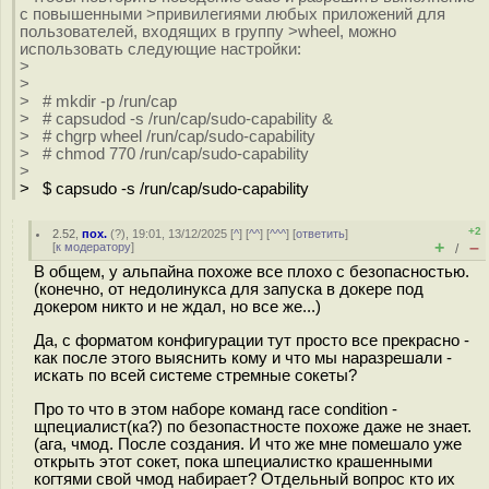
с повышенными >привилегиями любых приложений для
пользователей, входящих в группу >wheel, можно
использовать следующие настройки:
>
>
> # mkdir -p /run/cap
> # capsudod -s /run/cap/sudo-capability &
> # chgrp wheel /run/cap/sudo-capability
> # chmod 770 /run/cap/sudo-capability
>
> $ capsudo -s /run/cap/sudo-capability
+2
2.52
,
пох.
(
?
), 19:01, 13/12/2025 [
^
] [
^^
] [
^^^
] [
ответить
]
+
–
[
к модератору
]
/
В общем, у альпайна похоже все плохо с безопасностью.
(конечно, от недолинукса для запуска в докере под
докером никто и не ждал, но все же...)
Да, с форматом конфигурации тут просто все прекрасно -
как после этого выяснить кому и что мы наразрешали -
искать по всей системе стремные сокеты?
Про то что в этом наборе команд race condition -
щпециалист(ка?) по безопастносте похоже даже не знает.
(ага, чмод. После создания. И что же мне помешало уже
открыть этот сокет, пока шпециалистко крашенными
когтями свой чмод набирает? Отдельный вопрос кто их