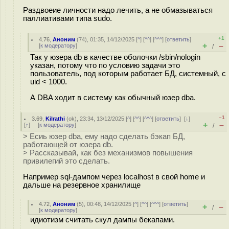
Раздвоеие личности надо лечить, а не обмазываться
паллиативами типа sudo.
+1
4.76
,
Аноним
(
74
), 01:35, 14/12/2025 [
^
] [
^^
] [
^^^
] [
ответить
]
+
–
[
к модератору
]
/
Так у юзера db в качестве оболочки /sbin/nologin
указан, потому что по условию задачи это
пользователь, под которым работает БД, системный, с
uid < 1000.
А DBA ходит в систему как обычный юзер dba.
–1
3.69
,
Kilrathi
(
ok
), 23:34, 13/12/2025 [
^
] [
^^
] [
^^^
] [
ответить
]
[
↓
]
+
–
[
↑
] [
к модератору
]
/
> Есиь юзер dba, ему надо сделать бэкап БД,
работающей от юзера db.
> Рассказывай, как без механизмов повышения
привилегий это сделать.
Например sql-дампом через localhost в свой home и
дальше на резервное хранилище
4.72
,
Аноним
(
5
), 00:48, 14/12/2025 [
^
] [
^^
] [
^^^
] [
ответить
]
+
–
/
[
к модератору
]
идиотизм считать скул дампы бекапами.