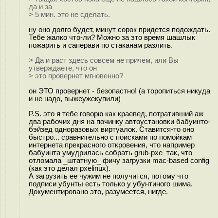
да и за
> 5 мин. это не сделать.
ну оно долго будет, минут сорок придется подождать.
Тебе жалко что-ли? Можно за это время шашлык
пожарить и саперави по стаканам разлить.
> Да и раст здесь совсем не причем, или Вы
утверждаете, что он
> это провернет мгновенно?
он ЭТО провернет - безопастно! (а торопиться никуда
и не надо, выжеужекупили)
P.S. это я тебе говорю как краевед, потративший аж
два рабочих дня на починку автоустановки бабуинто-
бэйзед одноразовых виртуалок. Ставится-то оно
быстро... сравнительно с поисками по помойкам
интернета прекрасного откровения, что например
бабуинта умудрилась собрать grub-pxe так, что
отломала _штатную_ фичу загрузки mac-based config
(как это делал pxelinux).
А загрузить ее чужим не получится, потому что
подписи убунты есть только у убунтиного шима.
Документировано это, разумеется, нигде.