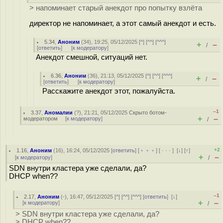
> напоминает старый анекдот про попытку взлёта
директор не напоминает, а этот самый анекдот и есть.
5.34
,
Аноним
(
34
), 19:25, 05/12/2025 [
^
] [
^^
] [
^^^
]
+
–
/
[
ответить
]
[
к модератору
]
Анекдот смешной, ситуаций нет.
6.36
,
Аноним
(
36
), 21:13, 05/12/2025 [
^
] [
^^
] [
^^^
]
+
–
/
[
ответить
]
[
к модератору
]
Расскажите анекдот этот, пожалуйста.
–1
3.37
,
Аномалии
(
?
), 21:21, 05/12/2025
Скрыто ботом-
+
–
модератором
[
к модератору
]
/
+2
1.16
,
Аноним
(
16
), 16:24, 05/12/2025 [
ответить
] [
﹢﹢﹢
] [
· · ·
]
[
↓
] [
↑
]
+
–
[
к модератору
]
/
SDN внутри кластера уже сделали, да?
DHCP when??
–1
2.17
,
Аноним
(
-
), 16:47, 05/12/2025 [
^
] [
^^
] [
^^^
] [
ответить
]
[
↓
]
+
–
[
к модератору
]
/
> SDN внутри кластера уже сделали, да?
> DHCP when??