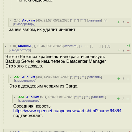
2.40
,
Аноним
(
40
), 21:57, 05/12/2025 [
^
] [
^^
] [
^^^
] [
ответить
]
[
↑
]
+
–
/
[
к модератору
]
зачем взлом, их удалит ии-агент
+3
1.10
,
Аноним
(
-
), 15:46, 05/12/2025 [
ответить
] [
﹢﹢﹢
] [
· · ·
]
[
↓
] [
↑
]
+
–
[
к модератору
]
/
Что-то Proxmox крайне активно раст использует.
Backup Server на нем, теперь Datacenter Manager.
Это явно к дождю.
2.48
,
Аноним
(
48
), 14:46, 06/12/2025 [
^
] [
^^
] [
^^^
] [
ответить
]
+
–
/
[
к модератору
]
Это к дождевым червям из Cargo.
3.51
,
Аноним
(
51
), 13:07, 08/12/2025 [
^
] [
^^
] [
^^^
] [
ответить
]
+
–
/
[
к модератору
]
Соседняя новость
https://www.opennet.ru/opennews/art.shtml?num=64394
подтверждает.
–1