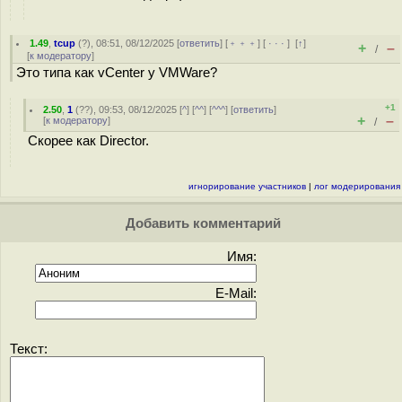
1.49
,
tcup
(
?
), 08:51, 08/12/2025 [
ответить
] [
﹢﹢﹢
] [
· · ·
]
[
↑
]
+
–
/
[
к модератору
]
Это типа как vCenter у VMWare?
+1
2.50
,
1
(
??
), 09:53, 08/12/2025 [
^
] [
^^
] [
^^^
] [
ответить
]
+
–
[
к модератору
]
/
Скорее как Director.
игнорирование участников
|
лог модерирования
Добавить комментарий
Имя:
E-Mail:
Текст: