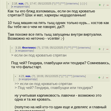
2.18
,
нах.
(
?
), 17:47, 05/12/2025 [
^
] [
^^
] [
^^^
] [
ответить
]
[
↓
] [
↑
]
+
–
/
[
к модератору
]
Как ты его блжд взломаешь, если он под кроватью
спрятан?! Шах и мат, харкеры недоделанные!
10 тыщ машин на пять тыщ одних только курь... хостов как
бы тебе ни о чем не говорят, да?!
Там похоже все пять тыщ запущены внутри виртуалки.
Возможно но неточно - vcenter ;-)
3.19
,
Фонтимос
(
?
), 17:59, 05/12/2025 [
^
] [
^^
] [
^^^
] [
ответить
]
+
–
/
[
к модератору
]
> если он под кроватью спрятан
Под чей? Гендира, главбущки или техдира? Сомневаюсь,
та что фальстарт.
4.23
,
нах.
(
?
), 18:09, 05/12/2025 [
^
] [
^^
] [
^^^
] [
ответить
]
+
–
/
[
к модератору
]
>> если он под кроватью спрятан
> Под чей? Гендира, главбущки или техдира?
ну учитывая карликовость лавочки - возможно это
одна и та же кровать.
(попутно на ней кто-то один еще и девляпс и главный
по техподдержке)