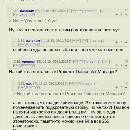
+1
2.8
,
баноним
(
?
), 15:39, 05/12/2025 [
^
] [
^^
] [
^^^
] [
ответить
]
[
↓
]
+
–
[
к модератору
]
/
> Note: Yew is not 1.0 yet.
Ну, кмк в нелокалхост с таким портфолио и не возьмут
3.30
,
ваноним
(-), 18:35, 05/12/2025 [
^
] [
^^
] [
^^^
] [
ответить
]
+
–
/
[
к модератору
]
особенно удачно ядро выбрали - эол уже которое, лол
+5
2.15
,
Аноним
(
15
), 16:10, 05/12/2025 [
^
] [
^^
] [
^^^
] [
ответить
]
[
↓
] [
↑
]
+
–
[
к модератору
]
/
На кой х на локалхосте Proxmox Datacenter Manager?
+2
3.25
,
нах.
(
?
), 18:12, 05/12/2025 [
^
] [
^^
] [
^^^
] [
ответить
]
+
–
[
к модератору
]
/
> На кой х на локалхосте Proxmox Datacenter Manager?
а чот такова, что за дискриминация?! я тоже может хочу
поменеджерить подкроватную стойку, чо не так?! Там вон
на пятьтыщхостов аж десятьтыщ вм... ну ок, в один
двуксеон с алиэкспресса наверное не влезет, хотя
этонеточоно, памяти-то можно и не 64 а все 256
понавтыкать.