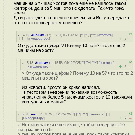
машин на 5 тыщах хостов пока еще не нашлось такой
конторки, да и за 5 мин. это не сделать. Так-что пока
ждем.
Да и раст здесь совсем не причем, или Вы утверждаете,
что он это провернет мгновенно?
+2
4.12
,
Аноним
(
12
), 15:57, 05/12/2025 [
^
] [
^^
] [
^^^
] [
ответить
]
+
–
[
↓
] [
к модератору
]
/
Откуда такие цифры? Почему 10 на 5? что это по 2
машины на хост?
+2
5.13
,
Аноним
(
-
), 15:58, 05/12/2025 [
^
] [
^^
] [
^^^
] [
ответить
]
+
–
[
к модератору
]
/
> Откуда такие цифры? Почему 10 на 5? что это по 2
машины на хост?
Из новости, просто он криво написал.
"в тестовом внедрении показана возможность
управления более 5 тысячами хостов и 10 тысячами
виртуальных машин"
+1
4.28
,
нах.
(
?
), 18:24, 05/12/2025 [
^
] [
^^
] [
^^^
] [
ответить
]
[
↑
]
+
–
[
к модератору
]
/
> Нет мои часики еще тикают, чтобы развернуть 10
тыщ машин на 5
> тыщах хостов пока еще не нашлось такой конторки,