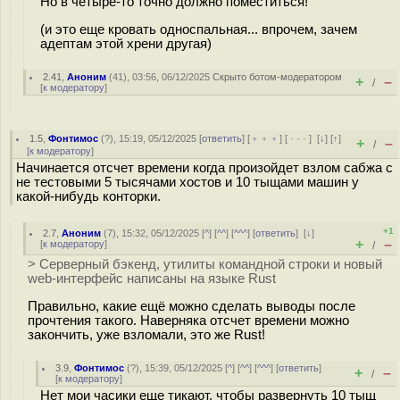
Но в четыре-то точно должно поместиться!
(и это еще кровать односпальная... впрочем, зачем
адептам этой хрени другая)
2.41
,
Аноним
(
41
), 03:56, 06/12/2025
Скрыто ботом-модератором
+
–
/
[
к модератору
]
1.5
,
Фонтимос
(
?
), 15:19, 05/12/2025 [
ответить
] [
﹢﹢﹢
] [
· · ·
]
[
↓
] [
↑
]
+
–
/
[
к модератору
]
Начинается отсчет времени когда произойдет взлом сабжа с
не тестовыми 5 тысячами хостов и 10 тыщами машин у
какой-нибудь конторки.
+1
2.7
,
Аноним
(
7
), 15:32, 05/12/2025 [
^
] [
^^
] [
^^^
] [
ответить
]
[
↓
]
+
–
[
к модератору
]
/
> Серверный бэкенд, утилиты командной строки и новый
web-интерфейс написаны на языке Rust
Правильно, какие ещё можно сделать выводы после
прочтения такого. Наверняка отсчет времени можно
закончить, уже взломали, это же Rust!
3.9
,
Фонтимос
(
?
), 15:39, 05/12/2025 [
^
] [
^^
] [
^^^
] [
ответить
]
+
–
/
[
к модератору
]
Нет мои часики еще тикают, чтобы развернуть 10 тыщ