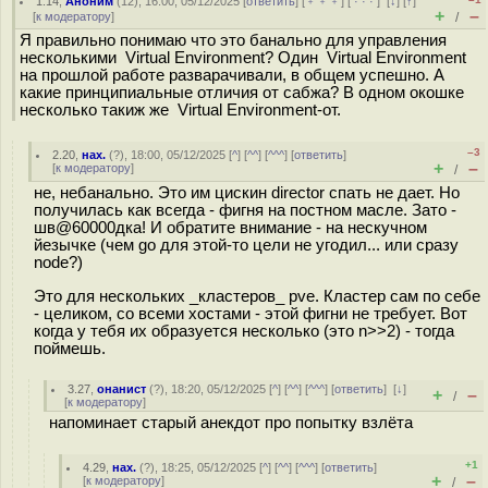
1.14
,
Аноним
(
12
), 16:00, 05/12/2025 [
ответить
] [
﹢﹢﹢
] [
· · ·
]
[
↓
] [
↑
]
+
–
[
к модератору
]
/
Я правильно понимаю что это банально для управления
несколькими Virtual Environment? Один Virtual Environment
на прошлой работе разварачивали, в общем успешно. А
какие принципиальные отличия от сабжа? В одном окошке
несколько такиж же Virtual Environment-от.
–3
2.20
,
нах.
(
?
), 18:00, 05/12/2025 [
^
] [
^^
] [
^^^
] [
ответить
]
+
–
[
к модератору
]
/
не, небанально. Это им цискин director спать не дает. Но
получилась как всегда - фигня на постном масле. Зато -
шв@60000дка! И обратите внимание - на нескучном
йезычке (чем go для этой-то цели не угодил... или сразу
node?)
Это для нескольких _кластеров_ pve. Кластер сам по себе
- целиком, со всеми хостами - этой фигни не требует. Вот
когда у тебя их образуется несколько (это n>>2) - тогда
поймешь.
3.27
,
онанист
(
?
), 18:20, 05/12/2025 [
^
] [
^^
] [
^^^
] [
ответить
]
[
↓
]
+
–
/
[
к модератору
]
напоминает старый анекдот про попытку взлёта
+1
4.29
,
нах.
(
?
), 18:25, 05/12/2025 [
^
] [
^^
] [
^^^
] [
ответить
]
+
–
[
к модератору
]
/