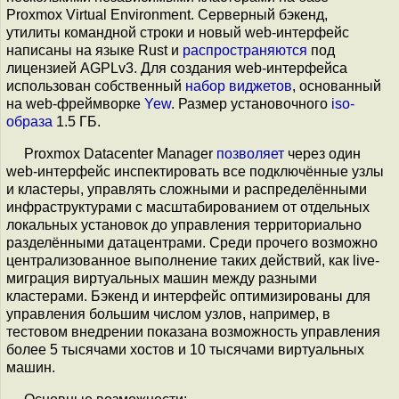
Proxmox Virtual Environment. Серверный бэкенд,
утилиты командной строки и новый web-интерфейс
написаны на языке Rust и
распространяются
под
лицензией AGPLv3. Для создания web-интерфейса
использован собственный
набор виджетов
, основанный
на web-фреймворке
Yew
. Размер установочного
iso-
образа
1.5 ГБ.
Proxmox Datacenter Manager
позволяет
через один
web-интерфейс инспектировать все подключённые узлы
и кластеры, управлять сложными и распределёнными
инфраструктурами с масштабированием от отдельных
локальных установок до управления территориально
разделёнными датацентрами. Среди прочего возможно
централизованное выполнение таких действий, как live-
миграция виртуальных машин между разными
кластерами. Бэкенд и интерфейс оптимизированы для
управления большим числом узлов, например, в
тестовом внедрении показана возможность управления
более 5 тысячами хостов и 10 тысячами виртуальных
машин.