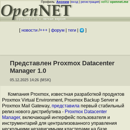
Профиль:
Аноним
(
вход
|
регистрация
)
неRU
opennet.me
[
новости
/
+++
|
форум
|
теги
|
]
Представлен Proxmox Datacenter
Manager 1.0
05.12.2025 14:26 (MSK)
Компания Proxmox, известная разработкой продуктов
Proxmox Virtual Environment, Proxmox Backup Server и
Proxmox Mail Gateway,
представила
первый стабильный
релиз нового дистрибутива -
Proxmox Datacenter
Manager
, включающий интерфейс пользователя и
инструментарий для централизованного управления
несколькими независимыми кластерами на базе