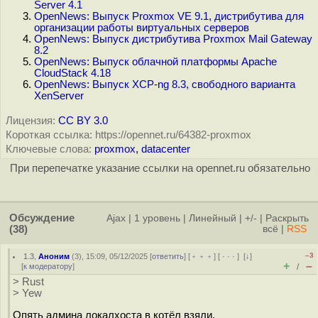
Server 4.1
OpenNews: Выпуск Proxmox VE 9.1, дистрибутива для
организации работы виртуальных серверов
OpenNews: Выпуск дистрибутива Proxmox Mail Gateway
8.2
OpenNews: Выпуск облачной платформы Apache
CloudStack 4.18
OpenNews: Выпуск XCP-ng 8.3, свободного варианта
XenServer
Лицензия:
CC BY 3.0
Короткая ссылка: https://opennet.ru/64382-proxmox
Ключевые слова:
proxmox
,
datacenter
При перепечатке указание ссылки на opennet.ru обязательно
Обсуждение
Ajax
|
1 уровень
|
Линейный
|
+/-
|
Раскрыть
(38)
всё
|
RSS
–3
1.3
,
Аноним
(
3
), 15:09, 05/12/2025 [
ответить
] [
﹢﹢﹢
] [
· · ·
]
[
↓
]
+
–
[
к модератору
]
/
> Rust
> Yew
Опять админа локалхоста в котёл взяли.