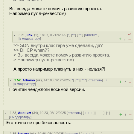
Вы всегда можете помочь развитию проекта.
Например пулл-реквестом)
–4
3.21
,
нах.
(
?
), 18:07, 05/12/2025 [
^
] [
^^
] [
^^^
] [
ответить
]
+
–
[
к модератору
]
/
>> SDN внутри кластера уже сделали, да?
>> DHCP when??
> Вы всегда можете помочь развитию проекта.
> Например пулл-реквестом)
А просто например плюнуть в них - нельзя?!
2.52
,
Admino
(
ok
), 14:18, 09/12/2025 [
^
] [
^^
] [
^^^
] [
ответить
]
[
↑
]
+
–
/
[
к модератору
]
Почитай ченджлоги восьмой версии.
1.33
,
Аноним
(
34
), 19:23, 05/12/2025 [
ответить
] [
﹢﹢﹢
] [
· · ·
]
[
↑
]
+
–
/
[
к модератору
]
Это точно не про безопасность.
1.35
,
lazyest
(
ok
), 19:46, 05/12/2025 [
ответить
] [
﹢﹢﹢
] [
· · ·
]