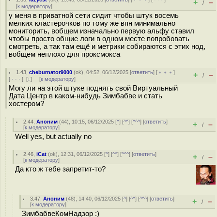
+
–
/
[
к модератору
]
у меня в приватной сети сидит чтобы штук восемь
мелких кластерочков по тому же впн минимально
мониторить, вобщем изначально первую альфу ставил
чтобы просто общие логи в одном месте попробовать
смотреть, а так там ещё и метрики собираются с этих нод,
вобщем неплохо для проксмокса
1.43
,
cheburnator9000
(
ok
), 04:52, 06/12/2025 [
ответить
] [
﹢﹢﹢
]
+
–
/
[
· · ·
]
[
↓
] [
к модератору
]
Могу ли на этой штуке поднять свой Виртуальный
Дата Центр в каком-нибудь Зимбабве и стать
хостером?
2.44
,
Аноним
(
44
), 10:15, 06/12/2025 [
^
] [
^^
] [
^^^
] [
ответить
]
+
–
/
[
к модератору
]
Well yes, but actually no
2.46
,
iCat
(
ok
), 12:31, 06/12/2025 [
^
] [
^^
] [
^^^
] [
ответить
]
+
–
/
[
к модератору
]
Да кто ж тебе запретит-то?
3.47
,
Аноним
(
48
), 14:40, 06/12/2025 [
^
] [
^^
] [
^^^
] [
ответить
]
+
–
/
[
к модератору
]
ЗимбабвеКомНадзор :)