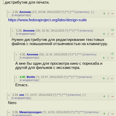
дистрибутив для печати.
2.26
,
Аноним
(
27
), 00:08, 29/11/2025 [
^
] [
^^
] [
^^^
] [
ответить
]
[
↓
]
+
–
/
[
к модератору
]
https://www.fedoraproject.org/labs/design-suite
+2
3.28
,
Аноним
(
28
), 02:30, 29/11/2025 [
^
] [
^^
] [
^^^
] [
ответить
]
+
–
[
к модератору
]
/
Нужен дистрибутив для редактирования текстовых
файлов с повышенной отзывчивостью на клавиатуру.
+2
4.35
,
Аноним
(
35
), 11:42, 29/11/2025 [
^
] [
^^
] [
^^^
] [
ответить
]
+
–
[
к модератору
]
/
А мне бы один для просмотра кино с порнхаба и
другой для фильмов с иксхамстера.
4.40
,
Bottle
(
?
), 23:47, 29/11/2025 [
^
] [
^^
] [
^^^
] [
ответить
]
+
–
/
[
к модератору
]
Emacs.
2.34
,
кек
(
?
), 10:07, 29/11/2025 [
^
] [
^^
] [
^^^
] [
ответить
]
[
↑
]
+
–
/
[
к модератору
]
Nero
2.36
,
Мимопроходил
(
?
), 14:53, 29/11/2025 [
^
] [
^^
] [
^^^
] [
ответить
]
+
–
/
[
к модератору
]