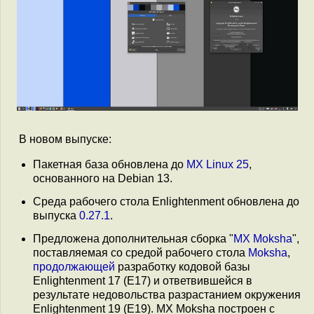
В новом выпуске:
Пакетная база обновлена до
MX Linux 25
,
основанного на Debian 13.
Среда рабочего стола Enlightenment обновлена до
выпуска
0.27.1
.
Предложена дополнительная сборка "
MX Moksha
",
поставляемая со средой рабочего стола
Moksha
,
продолжающей
разработку кодовой базы
Enlightenment 17 (E17) и ответвившейся в
результате недовольства разрастанием окружения
Enlightenment 19 (E19). MX Moksha построен с