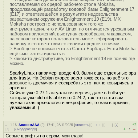
поставляемая со средой рабочего стола Moksha,
продолжающей разработку кодовой базы Enlightenment 17
(E17) и ответвившейся в результате недовольства
разрастанием окружения Enlightenment 19 (E19). MX
Moksha построен с использованием того же
инструментария, что и AV Linux, но отличается урезанным
набором приложений, выступая своеобразным каркасом,
на основе которого пользователь может сформировать
начинку в соответствии со своими предпочтениями.
> Вообще не понимаю что за Санта-Барбара. Если Moksha
ещё смог затестировать в
> каком-то дистрибутиве, то Enlightenment 19 не помню где
можно.
SparkyLinux например, вроде 4.0, были ещё отдельные ppa
для trusty. На Debian скорее всего тоже есть, но всё это
древность дремучая и соскребать это нужно ковыряясь в
архивах.
Сейчас уже 0.27.1 актуальная версия, даже в bullseye
которая уже old-oldstable и то 0.24.2, так что если вам
нужна такая археология и некрофилия, то вам в архивы,
уважаемый! ;)
+2
1.16
,
АнонимААА
(
?
), 17:41, 28/11/2025 [
ответить
] [
﹢﹢﹢
] [
· · ·
]
[
↓
]
+
–
[
↑
] [
к модератору
]
/
Серые шрифты на сером, мои глаза!