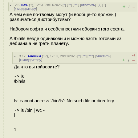
2.6
,
нах.
(
?
), 12:51, 28/11/2025 [
^
] [
^^
] [
^^^
] [
ответить
]
[
↓
] [
↑
]
+
–
/
[
к модератору
]
А чем еще по-твоему могут (и вообще-то должны)
различаться дистрибутивы?
Набором софта и особенностями сборки этого софта.
А /bin/ls везде одинаковый и можно взять готовый из
дебиана а не греть планету.
–2
3.17
,
Аноним
(
17
), 17:52, 28/11/2025 [
^
] [
^^
] [
^^^
] [
ответить
]
+
–
[
к модератору
]
/
Да что вы гойворите?
~> ls
/bin/ls
ls: cannot access '/bin/ls': No such file or directory
~> ls /bin | wc -
l
1