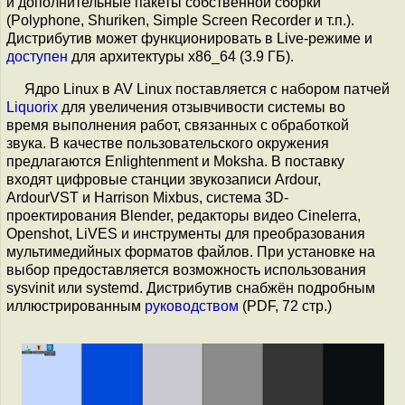
и дополнительные пакеты собственной сборки
(Polyphone, Shuriken, Simple Screen Recorder и т.п.).
Дистрибутив может функционировать в Live-режиме и
доступен
для архитектуры x86_64 (3.9 ГБ).
Ядро Linux в AV Linux поставляется с набором патчей
Liquorix
для увеличения отзывчивости системы во
время выполнения работ, связанных с обработкой
звука. В качестве пользовательского окружения
предлагаются Enlightenment и Moksha. В поставку
входят цифровые станции звукозаписи Ardour,
ArdourVST и Harrison Mixbus, система 3D-
проектирования Blender, редакторы видео Cinelerra,
Openshot, LiVES и инструменты для преобразования
мультимедийных форматов файлов. При установке на
выбор предоставляется возможность использования
sysvinit или systemd. Дистрибутив снабжён подробным
иллюстрированным
руководством
(PDF, 72 стр.)