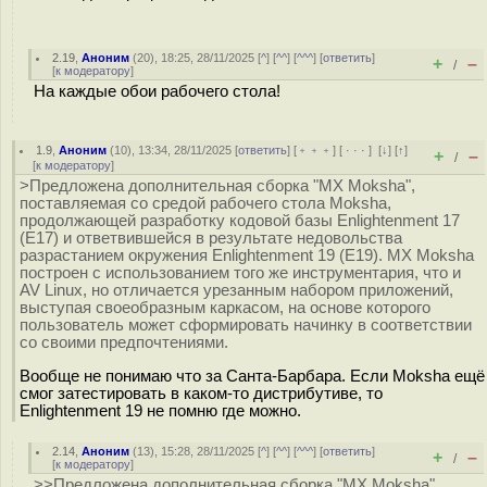
2.19
,
Аноним
(
20
), 18:25, 28/11/2025 [
^
] [
^^
] [
^^^
] [
ответить
]
+
–
/
[
к модератору
]
На каждые обои рабочего стола!
1.9
,
Аноним
(
10
), 13:34, 28/11/2025 [
ответить
] [
﹢﹢﹢
] [
· · ·
]
[
↓
] [
↑
]
+
–
/
[
к модератору
]
>Предложена дополнительная сборка "MX Moksha",
поставляемая со средой рабочего стола Moksha,
продолжающей разработку кодовой базы Enlightenment 17
(E17) и ответвившейся в результате недовольства
разрастанием окружения Enlightenment 19 (E19). MX Moksha
построен с использованием того же инструментария, что и
AV Linux, но отличается урезанным набором приложений,
выступая своеобразным каркасом, на основе которого
пользователь может сформировать начинку в соответствии
со своими предпочтениями.
Вообще не понимаю что за Санта-Барбара. Если Moksha ещё
смог затестировать в каком-то дистрибутиве, то
Enlightenment 19 не помню где можно.
2.14
,
Аноним
(
13
), 15:28, 28/11/2025 [
^
] [
^^
] [
^^^
] [
ответить
]
+
–
/
[
к модератору
]
>>Предложена дополнительная сборка "MX Moksha",