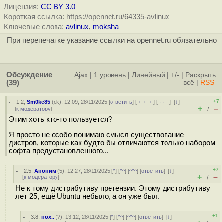
Лицензия:
CC BY 3.0
Короткая ссылка: https://opennet.ru/64335-avlinux
Ключевые слова:
avlinux
,
moksha
При перепечатке указание ссылки на opennet.ru обязательно
Обсуждение
Ajax
|
1 уровень
|
Линейный
|
+/-
|
Раскрыть
(39)
всё
|
RSS
+7
1.2
,
Sm0ke85
(
ok
), 12:09, 28/11/2025 [
ответить
] [
﹢﹢﹢
] [
· · ·
]
[
↓
]
+
–
[
к модератору
]
/
Этим хоть кто-то пользуется?
Я просто не особо понимаю смысл существование
дистров, которые как будто бы отличаются только набором
софта предустановленного...
+7
2.5
,
Аноним
(
5
), 12:27, 28/11/2025 [
^
] [
^^
] [
^^^
] [
ответить
]
[
↓
]
+
–
[
к модератору
]
/
Не к тому дистрибутиву претензии. Этому дистрибутиву
лет 25, ещё Ubuntu небыло, а он уже был.
+1
3.8
,
пох..
(
?
), 13:12, 28/11/2025 [
^
] [
^^
] [
^^^
] [
ответить
]
[
↓
]