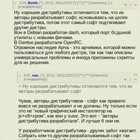
3.24
,
Bottle
(
?
), 20:51, 28/11/2025 [
^
] [
^^
] [
^^^
] [
ответить
]
[
↓
]
+
–
/
[
к модератору
]
Ну хорошие дистрибутивы отличаются тем, что их
авторы разрабатывают софт, основываясь на целях
дистрибутива, потом этот самый софт подтягивают
другие дистры.
Вон в Debian разработан dash, который порт бсдшной
утилиты с новыми фичами.
В Gentoo разработали OpenRC.
Огромное наследие Арча - это арчевики, которой можно
пользоваться для любого дистра, так как там описаны
универсальные проблемы и иногда приложены скрипты
для их решения.
+1
4.37
,
нах.
(
?
), 16:52, 29/11/2025 [
^
] [
^^
] [
^^^
] [
ответить
]
+
–
[
к модератору
]
/
> Ну хорошие дистрибутивы отличаются тем, что их
авторы разрабатывают софт
Чувак, авторы дистрибутивов - софт как правило
вовсе не разрабатывают и не должны. Ну только если
это не "новый графический инсталлятор на
js+v8+хром", как вон у suse. Это вот - "авторы
дистрибутива разработали". И лучше б они не.
У разработчиков дистрибутива - других забот хватает.
Собрать кем-то другим разрабатываемый софт так