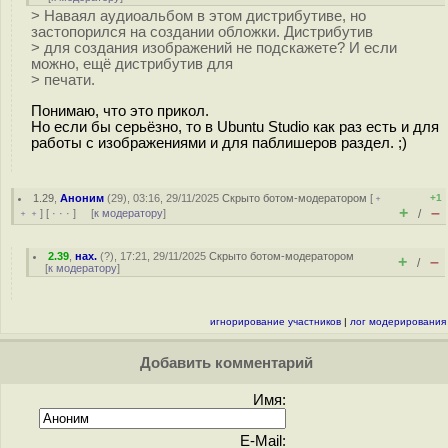
> Наваял аудиоальбом в этом дистрибутиве, но
застопорился на создании обложки. Дистрибутив
> для создания изображений не подскажете? И если
можно, ещё дистрибутив для
> печати.
Понимаю, что это прикол.
Но если бы серьёзно, то в Ubuntu Studio как раз есть и для
работы с изображениями и для паблишеров раздел. ;)
1.29
,
Аноним
(
29
), 03:16, 29/11/2025
Скрыто ботом-модератором
[
﹢
+1
+
–
﹢﹢
] [
· · ·
] [
к модератору
]
/
2.39
,
нах.
(
?
), 17:21, 29/11/2025
Скрыто ботом-модератором
+
–
/
[
к модератору
]
игнорирование участников
|
лог модерирования
Добавить комментарий
Имя:
E-Mail: