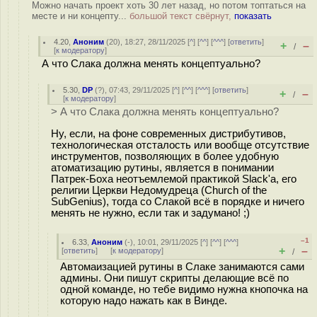
Можно начать проект хоть 30 лет назад, но потом топтаться на
месте и ни концепту...
большой текст свёрнут,
показать
4.20
,
Аноним
(
20
), 18:27, 28/11/2025 [
^
] [
^^
] [
^^^
] [
ответить
]
+
–
/
[
к модератору
]
А что Слака должна менять концептуально?
5.30
,
DP
(
?
), 07:43, 29/11/2025 [
^
] [
^^
] [
^^^
] [
ответить
]
+
–
/
[
к модератору
]
> А что Слака должна менять концептуально?
Ну, если, на фоне современных дистрибутивов,
технологическая отсталость или вообще отсутствие
инструментов, позволяющих в более удобную
атоматизацию рутины, является в понимании
Патрек-Боха неотъемлемой практикой Slack'а, его
религии Церкви Недомудреца (Church of the
SubGenius), тогда со Слакой всё в порядке и ничего
менять не нужно, если так и задумано! ;)
–1
6.33
,
Аноним
(
-
), 10:01, 29/11/2025 [
^
] [
^^
] [
^^^
]
+
–
[
ответить
]
[
к модератору
]
/
Автомаизацией рутины в Слаке занимаются сами
админы. Они пишут скрипты делающие всё по
одной команде, но тебе видимо нужна кнопочка на
которую надо нажать как в Винде.