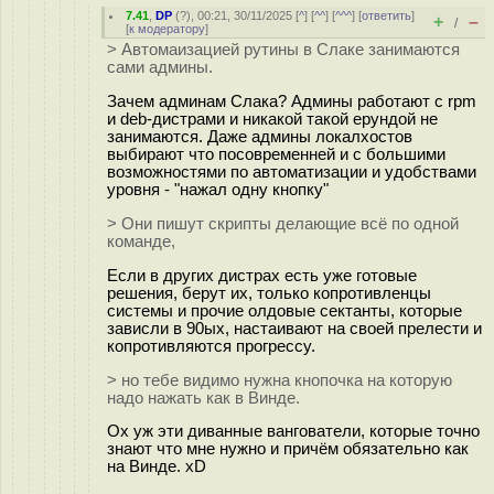
7.41
,
DP
(
?
), 00:21, 30/11/2025 [
^
] [
^^
] [
^^^
] [
ответить
]
+
–
/
[
к модератору
]
> Автомаизацией рутины в Слаке занимаются
сами админы.
Зачем админам Слака? Админы работают с rpm
и deb-дистрами и никакой такой ерундой не
занимаются. Даже админы локалхостов
выбирают что посовременней и с большими
возможностями по автоматизации и удобствами
уровня - "нажал одну кнопку"
> Они пишут скрипты делающие всё по одной
команде,
Если в других дистрах есть уже готовые
решения, берут их, только копротивленцы
системы и прочие олдовые сектанты, которые
зависли в 90ых, настаивают на своей прелести и
копротивляются прогрессу.
> но тебе видимо нужна кнопочка на которую
надо нажать как в Винде.
Ох уж эти диванные вангователи, которые точно
знают что мне нужно и причём обязательно как
на Винде. xD