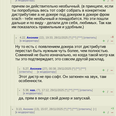
+
–
[
к модератору
]
/
причем он действительно необычный. (в принципе, если
ты попробуешь весь тот софт собрать в конкретном
дистрибутиве а не докере под докером в докере фром
srach - тебе необычный и понадобится. Но эти пошли
дальше и по виду - делали для себя, любимых. Так как
им показалось правильным и удобным.)
–8
4.22
,
Аноним
(
22
), 19:33, 28/11/2025 [
^
] [
^^
] [
^^^
] [
ответить
]
+
–
[
к модератору
]
/
Ну то есть с появлением докера этот дистрибутив
перестал быть нужным чуть более, чем полностью.
Сомнений не было изначально, но когда такой мэтр как
ты это подтверждает, это совсем другой расклад.
5.27
,
Аноним
(
27
), 00:38, 29/11/2025 [
^
] [
^^
] [
^^^
]
+
–
/
[
ответить
]
[
к модератору
]
Этот дистр не про софт. Он затюнен на звук, там
особенности.
5.38
,
нах.
(
?
), 17:12, 29/11/2025 [
^
] [
^^
] [
^^^
] [
ответить
]
+
–
/
[
к модератору
]
да, прям в венде свой докер и запускай.
+3
3.13
,
Аноним
(
13
), 15:07, 28/11/2025 [
^
] [
^^
] [
^^^
] [
ответить
]
[
↑
]
+
–
[
к модератору
]
/