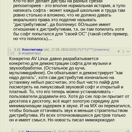
Кто-то вот делает дистры на разных срезах
репозиториев - это вполне нормальная история, а тупо
напихать софта - может каждый школьник и труда там
ровно столько и вложено, что не должно давать
морального права это поделие называть
"дистрибутивом", да болгениус бОльшее имеет
отношение к дистрибутивам, т.к. он там попилить хотя
бы софт попытался для "своей ОС" (такой себе пример,
но что попалось)....
2.15
,
Константавр
(
ok
), 17:29, 28/11/2025 [
^
] [
^^
] [
^^^
] [
ответить
]
+
–
/
[
↑
] [
к модератору
]
Конкретно AV Linux давно разрабатывается
конкретно для демонстрации софта для музыки и
звукообработки. (Остальное до кучи,
мультимедийное). Он обкатывает и демонстрирует "как
надо делать", хотя сам дистрибутив изначально на
установку небыл рассчитан, это был чисто лайф для
посмотреть на линуксовый звуковой софт и открытый и
платный. То, что его теперь можно устанавливать -
пользователи додавили его. Хотя до сих пор он прыгает от
десктопа к десктопу, всё ищет золотую середину для
минимализации задержек в звуке. И на MX он перекатился,
чтобы больше оттачивать звук и меньше строительством
дистрибутива. Из всех отпочковавшихся дистров только
он и имеет смысл. Но новость писал мимокрокодил
+1