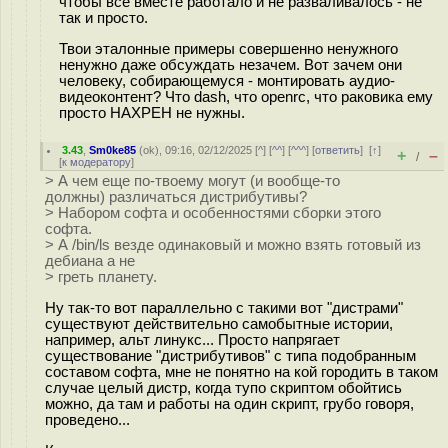
чтобы все вместе работало и не разваливалось - не
так и просто.
Твои эталонные примеры совершенно ненужного
ненужно даже обсуждать незачем. Вот зачем они
человеку, собирающемуся - монтировать аудио-
видеоконтент? Что dash, что openrc, что раковика ему
просто НАХРЕН не нужны.
3.43
,
Sm0ke85
(
ok
), 09:16, 02/12/2025 [
^
] [
^^
] [
^^^
] [
ответить
]
[
↑
]
+
–
/
[
к модератору
]
> А чем еще по-твоему могут (и вообще-то
должны) различаться дистрибутивы?
> Набором софта и особенностями сборки этого
софта.
> А /bin/ls везде одинаковый и можно взять готовый из
дебиана а не
> греть планету.
Ну так-то вот параллельно с такими вот "дистрами"
существуют действительно самобытные истории,
например, альт линукс... Просто напрягает
существование "дистрибутивов" с типа подобранным
составом софта, мне не понятно на кой городить в таком
случае целый дистр, когда тупо скриптом обойтись
можно, да там и работы на один скрипт, грубо говоря,
проведено...