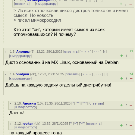
3.31
,
Мимокрокодил
(
?
), 07:47, 29/11/2025 [
^
] [
^^
] [
^^^
]
+
–
[
ответить
]
[
к модератору
]
/
> Из всех отпочковавшихся дистров только он и имеет
смысл. Но новость
> писал мимокрокодил
Кто этот "он", который имеет смысл из всех
отпочковавшихся? И почему?
+1
1.3
,
Аноним
(
3
), 12:22, 28/11/2025 [
ответить
] [
﹢﹢﹢
] [
· · ·
]
[
↑
]
+
–
[
к модератору
]
/
Дистр основанный на MX Linux, основанный на Debian
+2
1.4
,
Vladjmir
(
ok
), 12:23, 28/11/2025 [
ответить
] [
﹢﹢﹢
] [
· · ·
]
[
↓
]
+
–
[
к модератору
]
/
Даёшь на каждую задачу отдельный дистрибутив!
2.10
,
Аноним
(
10
), 13:35, 28/11/2025 [
^
] [
^^
] [
^^^
] [
ответить
]
+
–
/
[
к модератору
]
Даешь!
2.12
,
ryoken
(
ok
), 13:52, 28/11/2025 [
^
] [
^^
] [
^^^
] [
ответить
]
+
–
/
[
к модератору
]
на каждый процесс тогда