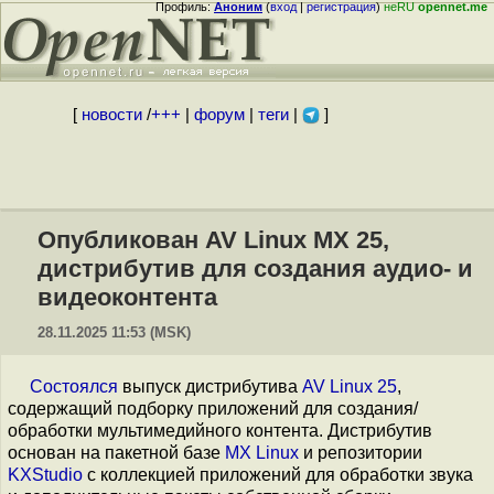
Профиль:
Аноним
(
вход
|
регистрация
)
неRU
opennet.me
[
новости
/
+++
|
форум
|
теги
|
]
Опубликован AV Linux MX 25,
дистрибутив для создания аудио- и
видеоконтента
28.11.2025 11:53 (MSK)
Cостоялся
выпуск дистрибутива
AV Linux 25
,
содержащий подборку приложений для создания/
обработки мультимедийного контента. Дистрибутив
основан на пакетной базе
MX Linux
и репозитории
KXStudio
с коллекцией приложений для обработки звука