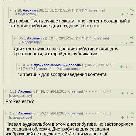
+1
2.18
,
Аноним
(
18
), 17:56, 28/11/2025 [
^
] [
^^
] [
^^^
] [
ответить
]
+
–
[
к модератору
]
/
Да пофиг. Пусть лучше покажут мне контент созданный в
этом дистрибутиве для создания контента.
+2
3.23
,
Аноним
(
22
), 19:40, 28/11/2025 [
^
] [
^^
] [
^^^
] [
ответить
]
+
–
[
к модератору
]
/
Для этого нужно ещё два дистрибутива: один для
креативности, и второй для публикации.
4.32
,
Смузихлеб забывший пароль
(
?
), 08:29, 29/11/2025
+
–
/
[
^
] [
^^
] [
^^^
] [
ответить
]
[
к модератору
]
*и третий - для воспроизведения контента
1.21
,
Аноним
(
21
), 18:48, 28/11/2025 [
ответить
] [
﹢﹢﹢
] [
· · ·
]
[
↑
]
+
–
/
[
к модератору
]
ProRes есть?
+6
1.25
,
Аноним
(
25
), 23:14, 28/11/2025 [
ответить
] [
﹢﹢﹢
] [
· · ·
]
[
↓
]
+
–
[
к модератору
]
/
Наваял аудиоальбом в этом дистрибутиве, но застопорился
на создании обложки. Дистрибутив для создания
изображений не подскажете? И если можно, ещё