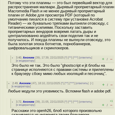
Потому что эти плагины — это был первейший вектор для
распространения малвари. Дырявый проприетарный плагин
Macromedia Flash и не менее дырявый проприетарный
плагин от Adobe для просмотра PDF (который по
умолчанию пихался в систему при установке Acrobat
Reader) — их буквально тряпками выгоняли отовсюду, с
титаническими усилиями. Поскольку заставить
проприетарных вендоров вовремя латать дыры и
централизованно апдейтить свои поделия так и не
получилось. И покуда плагины не выпнули отовсюду, это
была золотая эпоха ботнетов, порнобаннеров,
шифровальщиков и скринлокеров.
3.40
,
Аноним
(
39
), 17:39, 22/11/2025 [
^
] [
^^
] [
^^^
] [
ответить
]
+
–
/
[
к модератору
]
Это было не так. Это было "ghostscript и jit блобы на
странице исполняются с правами системы и прилеплены
к браузеру сбоку мимо любых изоляций и песочниц".
2.49
,
Аноним
(
47
), 18:10, 22/11/2025 [
^
] [
^^
] [
^^^
] [
ответить
]
[
↑
]
+
–
/
[
к модератору
]
Любые модули это уязвимость. Вспомни flash и adobe pdf.
+1
3.72
,
Аноним
(
39
), 21:05, 22/11/2025 [
^
] [
^^
] [
^^^
] [
ответить
]
+
–
[
к модератору
]
/
Расскажи это openh26, блоб которого произвольно
скачивается из интернета твоим браузером.