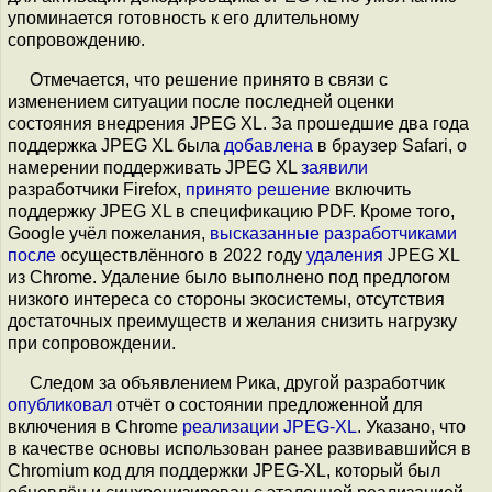
упоминается готовность к его длительному
сопровождению.
Отмечается, что решение принято в связи с
изменением ситуации после последней оценки
состояния внедрения JPEG XL. За прошедшие два года
поддержка JPEG XL была
добавлена
в браузер Safari, о
намерении поддерживать JPEG XL
заявили
разработчики Firefox,
принято решение
включить
поддержку JPEG XL в спецификацию PDF. Кроме того,
Google учёл пожелания,
высказанные
разработчиками
после
осуществлённого в 2022 году
удаления
JPEG XL
из Chrome. Удаление было выполнено под предлогом
низкого интереса со стороны экосистемы, отсутствия
достаточных преимуществ и желания снизить нагрузку
при сопровождении.
Следом за объявлением Рика, другой разработчик
опубликовал
отчёт о состоянии предложенной для
включения в Chrome
реализации JPEG-XL
. Указано, что
в качестве основы использован ранее развивавшийся в
Chromium код для поддержки JPEG-XL, который был