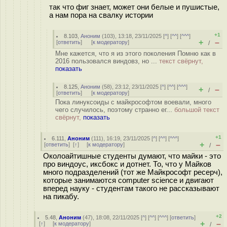
так что фиг знает, может они белые и пушистые,
а нам пора на свалку истории
+1
8.103
,
Аноним
(
103
), 13:18, 23/11/2025 [
^
] [
^^
] [
^^^
]
+
–
[
ответить
]
[
к модератору
]
/
Мне кажется, что я из этого поколения Помню как в
2016 пользовался виндовз, но ...
текст свёрнут,
показать
8.125
,
Аноним
(
58
), 23:12, 23/11/2025 [
^
] [
^^
] [
^^^
]
+
–
/
[
ответить
]
[
к модератору
]
Пока линуксоиды с майкрософтом воевали, много
чего случилось, поэтому странно ег...
большой текст
свёрнут,
показать
+1
6.111
,
Аноним
(
111
), 16:19, 23/11/2025 [
^
] [
^^
] [
^^^
]
+
–
[
ответить
]
[
↑
] [
к модератору
]
/
Околоайтишные студенты думают, что майки - это
про виндоус, иксбокс и дотнет. То, что у Майков
много подразделений (тот же Майкрософт ресерч),
которые занимаются computer science и двигают
вперед науку - студентам такого не рассказывают
на пикабу.
+2
5.48
,
Аноним
(
47
), 18:08, 22/11/2025 [
^
] [
^^
] [
^^^
] [
ответить
]
+
–
[
↑
] [
к модератору
]
/