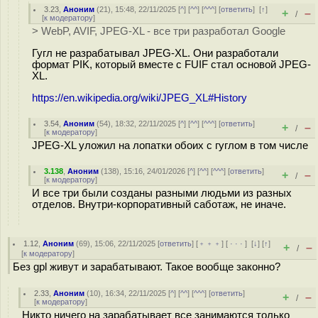
3.23
,
Аноним
(
21
), 15:48, 22/11/2025 [
^
] [
^^
] [
^^^
] [
ответить
]
[
↑
]
+
–
/
[
к модератору
]
> WebP, AVIF, JPEG-XL - все три разработал Google
Гугл не разрабатывал JPEG-XL. Они разработали
формат PIK, который вместе с FUIF стал основой JPEG-
XL.
https://en.wikipedia.org/wiki/JPEG_XL#History
3.54
,
Аноним
(
54
), 18:32, 22/11/2025 [
^
] [
^^
] [
^^^
] [
ответить
]
+
–
/
[
к модератору
]
JPEG-XL уложил на лопатки обоих с гуглом в том числе
3.138
,
Аноним
(
138
), 15:16, 24/01/2026 [
^
] [
^^
] [
^^^
] [
ответить
]
+
–
/
[
к модератору
]
И все три были созданы разными людьми из разных
отделов. Внутри-корпоративный саботаж, не иначе.
1.12
,
Аноним
(
69
), 15:06, 22/11/2025 [
ответить
] [
﹢﹢﹢
] [
· · ·
]
[
↓
] [
↑
]
+
–
/
[
к модератору
]
Без gpl живут и зарабатывают. Такое вообще законно?
2.33
,
Аноним
(
10
), 16:34, 22/11/2025 [
^
] [
^^
] [
^^^
] [
ответить
]
+
–
/
[
к модератору
]
Никто ничего на зарабатывает все занимаются только