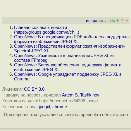
+
–
исправить
/
+55
Главная ссылка к новости
(
https://groups.google.com/a/ch...
)
OpenNews: В спецификацию PDF добавлена поддержка
формата изображений JPEG XL
OpenNews: Представлен формат сжатия изображений
Spectral JPEG XL
OpenNews: Уязвимости в реализации JPEG XL из
состава FFmpeg
OpenNews: Samsung обеспечил поддержку формата
изображений JPEG XL
OpenNews: Google упраздняет поддержку JPEG XL в
Chrome
Лицензия:
CC BY 3.0
Наводку на новость прислал
Artem S. Tashkinov
Короткая ссылка: https://opennet.ru/64306-jpegxl
Ключевые слова:
jpegxl
,
chrome
При перепечатке указание ссылки на opennet.ru обязательно