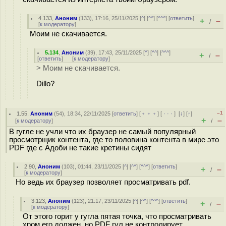
4.133
,
Аноним
(
133
), 17:16, 25/11/2025 [
^
] [
^^
] [
^^^
] [
ответить
]
+
–
/
[
к модератору
]
Моим не скачивается.
5.134
,
Аноним
(
39
), 17:43, 25/11/2025 [
^
] [
^^
] [
^^^
]
+
–
/
[
ответить
]
[
к модератору
]
> Моим не скачивается.
Dillo?
–1
1.55
,
Аноним
(
54
), 18:34, 22/11/2025 [
ответить
] [
﹢﹢﹢
] [
· · ·
]
[
↓
] [
↑
]
+
–
[
к модератору
]
/
В гугле не учли что их браузер не самый популярный
просмотрщик контента, где то половина контента в мире это
PDF где с Адоби не такие кретины сидят
2.90
,
Аноним
(
103
), 01:44, 23/11/2025 [
^
] [
^^
] [
^^^
] [
ответить
]
+
–
/
[
к модератору
]
Но ведь их браузер позволяет просматривать pdf.
3.123
,
Аноним
(
123
), 21:17, 23/11/2025 [
^
] [
^^
] [
^^^
] [
ответить
]
+
–
/
[
к модератору
]
От этого горит у гугла пятая точка, что просматривать
хром его должен, но PDF гул не контролирует