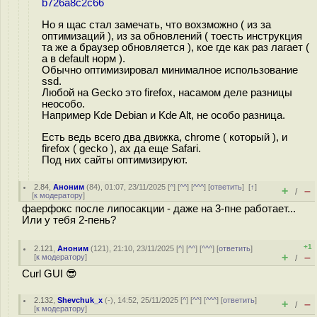
b726a8c2c66
Но я щас стал замечать, что вохзможно ( из за
оптимизаций ), из за обновлений ( тоесть инструкция
та же а браузер обновляется ), кое где как раз лагает (
а в default норм ).
Обычно оптимизировал минималное использование
ssd.
Любой на Gecko это firefox, насамом деле разницы
неособо.
Например Kde Debian и Kde Alt, не особо разница.
Есть ведь всего два движка, chrome ( который ), и
firefox ( gecko ), ах да еще Safari.
Под них сайты оптимизируют.
2.84
,
Аноним
(
84
), 01:07, 23/11/2025 [
^
] [
^^
] [
^^^
] [
ответить
]
[
↑
]
+
–
/
[
к модератору
]
фаерфокс после липосакции - даже на 3-пне работает...
Или у тебя 2-пень?
+1
2.121
,
Аноним
(
121
), 21:10, 23/11/2025 [
^
] [
^^
] [
^^^
] [
ответить
]
+
–
[
к модератору
]
/
Curl GUI 😎
2.132
,
Shevchuk_x
(-), 14:52, 25/11/2025 [
^
] [
^^
] [
^^^
] [
ответить
]
+
–
/
[
к модератору
]