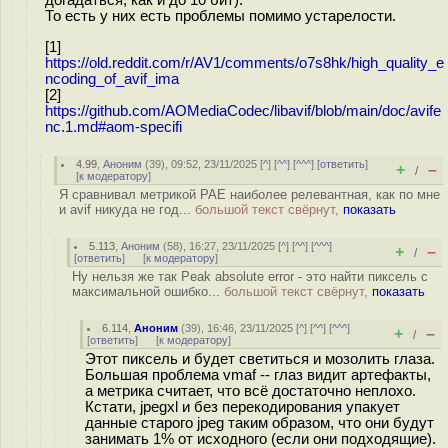
То есть у них есть проблемы помимо устарелости.
[1]
https://old.reddit.com/r/AV1/comments/o7s8hk/high_quality_e
ncoding_of_avif_ima
[2]
https://github.com/AOMediaCodec/libavif/blob/main/doc/avife
nc.1.md#aom-specifi
4.99
,
Аноним
(
39
), 09:52, 23/11/2025 [
^
] [
^^
] [
^^^
] [
ответить
]
+
–
/
[
к модератору
]
Я сравнивал метрикой PAE наиболее релевантная, как по мне
и avif никуда не год...
большой текст свёрнут,
показать
5.113
,
Аноним
(
58
), 16:27, 23/11/2025 [
^
] [
^^
] [
^^^
]
+
–
/
[
ответить
]
[
к модератору
]
Ну нельзя же так Peak absolute error - это найти пиксель с
максимальной ошибко...
большой текст свёрнут,
показать
6.114
,
Аноним
(
39
), 16:46, 23/11/2025 [
^
] [
^^
] [
^^^
]
+
–
/
[
ответить
]
[
к модератору
]
Этот пиксель и будет светиться и мозолить глаза.
Большая проблема vmaf -- глаз видит артефакты,
а метрика считает, что всё достаточно неплохо.
Кстати, jpegxl и без перекодирования упакует
данные старого jpeg таким образом, что они будут
занимать 1% от исходного (если они подходящие).