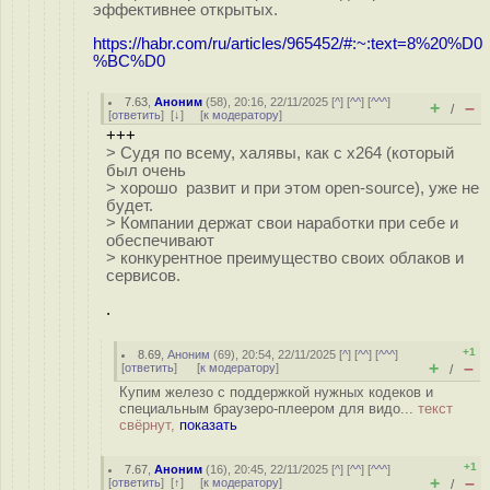
эффективнее открытых.
https://habr.com/ru/articles/965452/#:~:text=8%20%D0
%BC%D0
7.63
,
Аноним
(
58
), 20:16, 22/11/2025 [
^
] [
^^
] [
^^^
]
+
–
/
[
ответить
]
[
↓
] [
к модератору
]
+++
> Судя по всему, халявы, как с x264 (который
был очень
> хорошо развит и при этом open-source), уже не
будет.
> Компании держат свои наработки при себе и
обеспечивают
> конкурентное преимущество своих облаков и
сервисов.
.
+1
8.69
,
Аноним
(
69
), 20:54, 22/11/2025 [
^
] [
^^
] [
^^^
]
+
–
[
ответить
]
[
к модератору
]
/
Купим железо с поддержкой нужных кодеков и
специальным браузеро-плеером для видо...
текст
свёрнут,
показать
+1
7.67
,
Аноним
(
16
), 20:45, 22/11/2025 [
^
] [
^^
] [
^^^
]
+
–
[
ответить
]
[
↑
] [
к модератору
]
/