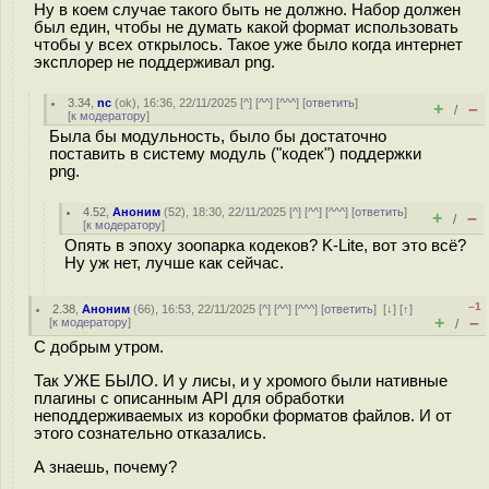
Ну в коем случае такого быть не должно. Набор должен
был един, чтобы не думать какой формат использовать
чтобы у всех открылось. Такое уже было когда интернет
эксплорер не поддерживал png.
3.34
,
nc
(
ok
), 16:36, 22/11/2025 [
^
] [
^^
] [
^^^
] [
ответить
]
+
–
/
[
к модератору
]
Была бы модульность, было бы достаточно
поставить в систему модуль ("кодек") поддержки
png.
4.52
,
Аноним
(
52
), 18:30, 22/11/2025 [
^
] [
^^
] [
^^^
] [
ответить
]
+
–
/
[
к модератору
]
Опять в эпоху зоопарка кодеков? K-Lite, вот это всё?
Ну уж нет, лучше как сейчас.
–1
2.38
,
Аноним
(
66
), 16:53, 22/11/2025 [
^
] [
^^
] [
^^^
] [
ответить
]
[
↓
] [
↑
]
+
–
[
к модератору
]
/
С добрым утром.
Так УЖЕ БЫЛО. И у лисы, и у хромого были нативные
плагины с описанным API для обработки
неподдерживаемых из коробки форматов файлов. И от
этого сознательно отказались.
А знаешь, почему?