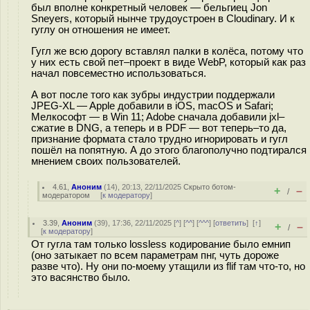
был вполне конкретный человек — бельгиец Jon
Sneyers, который нынче трудоустроен в Cloudinary. И к
гуглу он отношения не имеет.
Гугл же всю дорогу вставлял палки в колёса, потому что
у них есть свой пет–проект в виде WebP, который как раз
начал повсеместно использоваться.
А вот после того как зубры индустрии поддержали
JPEG-XL — Apple добавили в iOS, macOS и Safari;
Мелкософт — в Win 11; Adobe сначала добавили jxl–
сжатие в DNG, а теперь и в PDF — вот теперь–то да,
признание формата стало трудно игнорировать и гугл
пошёл на попятную. А до этого благополучно подтирался
мнением своих пользователей.
4.61
,
Аноним
(
14
), 20:13, 22/11/2025
Скрыто ботом-
+
–
/
модератором
[
к модератору
]
3.39
,
Аноним
(
39
), 17:36, 22/11/2025 [
^
] [
^^
] [
^^^
] [
ответить
]
[
↑
]
+
–
/
[
к модератору
]
От гугла там только lossless кодирование было емнип
(оно затыкает по всем параметрам пнг, чуть дороже
разве что). Ну они по-моему утащили из flif там что-то, но
это васянство было.