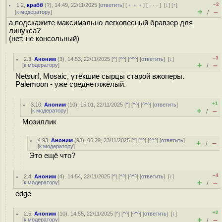
–2
1.2
,
крабб
(
?
), 14:49, 22/11/2025 [
ответить
] [
﹢﹢﹢
] [
· · ·
]
[
↓
] [
↑
]
+
–
[
к модератору
]
/
а подскажите максимально легковесный бравзер для
линукса?
(нет, не консольный)
–3
2.3
,
Аноним
(
3
), 14:53, 22/11/2025 [
^
] [
^^
] [
^^^
] [
ответить
]
[
↓
]
+
–
[
к модератору
]
/
Netsurf, Mosaic, утёкшие сырцы старой вжоперы.
Palemoon - уже среднетяжёлый.
+1
3.10
,
Аноним
(
10
), 15:01, 22/11/2025 [
^
] [
^^
] [
^^^
] [
ответить
]
+
–
[
к модератору
]
/
Мозиллик
4.93
,
Аноним
(
93
), 06:29, 23/11/2025 [
^
] [
^^
] [
^^^
] [
ответить
]
+
–
/
[
к модератору
]
Это ещё что?
–4
2.4
,
Аноним
(
4
), 14:54, 22/11/2025 [
^
] [
^^
] [
^^^
] [
ответить
]
[
↑
]
+
–
[
к модератору
]
/
edge
+2
2.5
,
Аноним
(
10
), 14:55, 22/11/2025 [
^
] [
^^
] [
^^^
] [
ответить
]
[
↓
]
+
–
[
к модератору
]
/