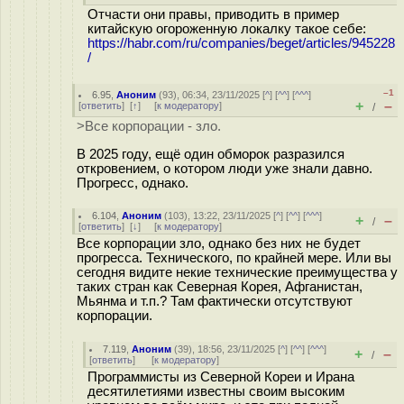
Отчасти они правы, приводить в пример
китайскую огороженную локалку такое себе:
https://habr.com/ru/companies/beget/articles/945228
/
–1
6.95
,
Аноним
(
93
), 06:34, 23/11/2025 [
^
] [
^^
] [
^^^
]
+
–
[
ответить
]
[
↑
] [
к модератору
]
/
>Все корпорации - зло.
В 2025 году, ещё один обморок разразился
откровением, о котором люди уже знали давно.
Прогресс, однако.
6.104
,
Аноним
(
103
), 13:22, 23/11/2025 [
^
] [
^^
] [
^^^
]
+
–
/
[
ответить
]
[
↓
] [
к модератору
]
Все корпорации зло, однако без них не будет
прогресса. Технического, по крайней мере. Или вы
сегодня видите некие технические преимущества у
таких стран как Северная Корея, Афганистан,
Мьянма и т.п.? Там фактически отсутствуют
корпорации.
7.119
,
Аноним
(
39
), 18:56, 23/11/2025 [
^
] [
^^
] [
^^^
]
+
–
/
[
ответить
]
[
к модератору
]
Программисты из Северной Кореи и Ирана
десятилетиями известны своим высоким