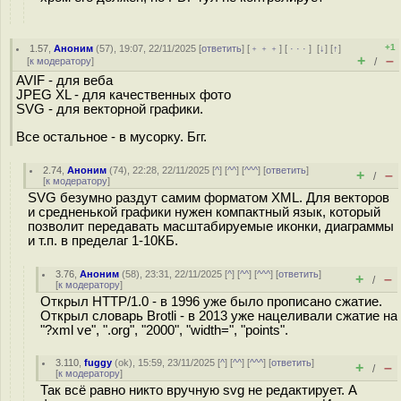
+1
1.57
,
Аноним
(
57
), 19:07, 22/11/2025 [
ответить
] [
﹢﹢﹢
] [
· · ·
]
[
↓
] [
↑
]
+
–
[
к модератору
]
/
AVIF - для веба
JPEG XL - для качественных фото
SVG - для векторной графики.
Все остальное - в мусорку. Бгг.
2.74
,
Аноним
(
74
), 22:28, 22/11/2025 [
^
] [
^^
] [
^^^
] [
ответить
]
+
–
/
[
к модератору
]
SVG безумно раздут самим форматом XML. Для векторов
и средненькой графики нужен компактный язык, который
позволит передавать масштабируемые иконки, диаграммы
и т.п. в пределаг 1-10КБ.
3.76
,
Аноним
(
58
), 23:31, 22/11/2025 [
^
] [
^^
] [
^^^
] [
ответить
]
+
–
/
[
к модератору
]
Открыл HTTP/1.0 - в 1996 уже было прописано сжатие.
Открыл словарь Brotli - в 2013 уже нацеливали сжатие на
"?xml ve", ".org", "2000", "width=", "points".
3.110
,
fuggy
(
ok
), 15:59, 23/11/2025 [
^
] [
^^
] [
^^^
] [
ответить
]
+
–
/
[
к модератору
]
Так всё равно никто вручную svg не редактирует. А