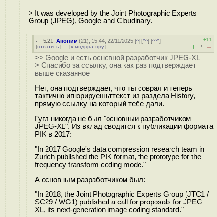
> It was developed by the Joint Photographic Experts
Group (JPEG), Google and Cloudinary.
+11
5.21
,
Аноним
(
21
), 15:44, 22/11/2025 [
^
] [
^^
] [
^^^
]
+
–
[
ответить
]
[
к модератору
]
/
>> Google и есть основной разработчик JPEG-XL
> Спасибо за ссылку, она как раз подтверждает
выше сказанное
Нет, она подтверждает, что ты соврал и теперь
тактично игнорируешьттекст из раздела History,
прямую ссылку на который тебе дали.
Гугл никогда не был "основныи разработчиком
JPEG-XL". Из вклад сводится к публикации формата
PIK в 2017:
"In 2017 Google's data compression research team in
Zurich published the PIK format, the prototype for the
frequency transform coding mode."
А основным разработчиком был:
"In 2018, the Joint Photographic Experts Group (JTC1 /
SC29 / WG1) published a call for proposals for JPEG
XL, its next-generation image coding standard."