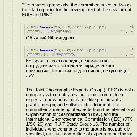
"From seven proposals, the committee selected two as
the starting point for the development of the new format:
FUIF and PIK."
+1
6.28
,
Аноним
(
28
), 15:59, 22/11/2025 [
^
] [
^^
] [
^^^
]
+
–
[
ответить
]
[
к модератору
]
/
Обычный Nih-синдром.
–1
6.29
,
Аноним
(
29
), 16:13, 22/11/2025 [
^
] [
^^
] [
^^^
]
+
–
[
ответить
]
[
↓
] [
к модератору
]
/
Которая, в свою очередь, не компания с
сотрудниками а зонтик для юридического
прикрытия. Так кто же код то писал, не гугловцы
ли?
The Joint Photographic Experts Group (JPEG) is not a
company with employees, but a joint committee of
experts from various industries like photography,
graphic design, and software development. The
committee is made up of experts from the International
Organization for Standardization (ISO) and the
International Electrotechnical Commission (IEC) (JTC
1/SC 29) and ITU-T Study Group 16. The number of
individuals who contribute to the group is not publicly
specified, as it is a committee of experts rather than a