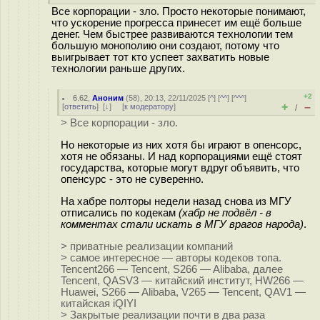
Все корпорации - зло. Просто некоторые понимают,
что ускорение прогресса принесет им ещё больше
денег. Чем быстрее развиваются технологии тем
большую монополию они создают, потому что
выигрывает тот кто успеет захватить новые
технологии раньше других.
+2
6.62
,
Аноним
(
58
), 20:13, 22/11/2025 [
^
] [
^^
] [
^^^
]
+
–
[
ответить
]
[
↓
] [
к модератору
]
/
> Все корпорации - зло.
Но некоторые из них хотя бы играют в опенсорс,
хотя не обязаны. И над корпорациями ещё стоят
государства, которые могут вдруг объявить, что
опенсурс - это не суверенно.
На хабре полторы недели назад снова из МГУ
отписались по кодекам
(хабр не подвёл - в
комментах стали искать в МГУ врагов народа)
.
> приватные реализации компаний
> самое интересное — авторы кодеков топа.
Tencent266 — Tencent, S266 — Alibaba, далее
Tencent, QASV3 — китайский институт, HW266 —
Huawei, S266 — Alibaba, V265 — Tencent, QAV1 —
китайская iQIYI
> Закрытые реализации почти в два раза