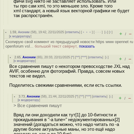
фичи svg никто не заставляет использовать. Или
ты про сам xml, то это меньшее зло. Кроме того
xml стандарт, а новый язык векторной графики не будет
так распространён.
1.59
,
Аноним
(
58
), 19:42, 22/11/2025 [
ответить
] [
﹢﹢﹢
] [
· · ·
]
[
↓
] [
↑
]
+
–
/
[
к модератору
]
Скопирую свой коммент из предыдущей новости https www opennet ru
openforum vsl...
большой текст свёрнут,
показать
2.65
,
Аноним
(
65
), 20:33, 22/11/2025 [
^
] [
^^
] [
^^^
] [
ответить
]
[
↓
]
+
–
/
[
к модератору
]
Все сравнения пишут о некотором превосходстве JXL над
AVIF, особенно для фотографий. Правда, совсем новых
текстов не видел.
Поделитесь свежими сравнениями, если есть ссылки.
3.73
,
Аноним
(
58
), 21:44, 22/11/2025 [
^
] [
^^
] [
^^^
] [
ответить
]
[
↓
]
+
–
/
[
к модератору
]
> Все сравнения пишут
Вряд ли они доходили как тут[1] до 10-битности и
прокидывания в "-a tune=" недокументированных[2]
значений (догадаться можно, что надо читать по -a
другие более актуальные маны, но это ещё надо
догадаться, как и до 10 бит).