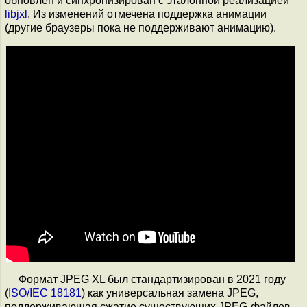
обновлён и синхронизирован с эталонной реализацией
libjxl
. Из изменений отмечена поддержка анимации
(другие браузеры пока не поддерживают анимацию).
Формат JPEG XL был стандартизирован в 2021 году
(
ISO/IEC 18181
) как универсальная замена JPEG,
поддерживающая сжатие существующих JPEG-файлов