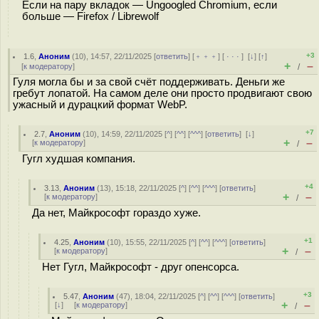
Если на пару вкладок — Ungoogled Chromium, если
больше — Firefox / Librewolf
+3
1.6
,
Аноним
(
10
), 14:57, 22/11/2025 [
ответить
] [
﹢﹢﹢
] [
· · ·
]
[
↓
] [
↑
]
+
–
[
к модератору
]
/
Гуля могла бы и за свой счёт поддерживать. Деньги же
гребут лопатой. На самом деле они просто продвигают свою
ужасный и дурацкий формат WebP.
+7
2.7
,
Аноним
(
10
), 14:59, 22/11/2025 [
^
] [
^^
] [
^^^
] [
ответить
]
[
↓
]
+
–
[
к модератору
]
/
Гугл худшая компания.
+4
3.13
,
Аноним
(
13
), 15:18, 22/11/2025 [
^
] [
^^
] [
^^^
] [
ответить
]
+
–
[
к модератору
]
/
Да нет, Майкрософт гораздо хуже.
+1
4.25
,
Аноним
(
10
), 15:55, 22/11/2025 [
^
] [
^^
] [
^^^
] [
ответить
]
+
–
[
к модератору
]
/
Нет Гугл, Майкрософт - друг опенсорса.
+3
5.47
,
Аноним
(
47
), 18:04, 22/11/2025 [
^
] [
^^
] [
^^^
] [
ответить
]
+
–
[
↓
] [
к модератору
]
/