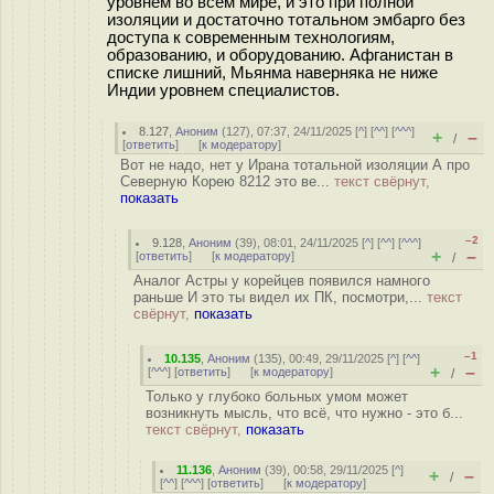
уровнем во всём мире, и это при полной
изоляции и достаточно тотальном эмбарго без
доступа к современным технологиям,
образованию, и оборудованию. Афганистан в
списке лишний, Мьянма наверняка не ниже
Индии уровнем специалистов.
8.127
,
Аноним
(
127
), 07:37, 24/11/2025 [
^
] [
^^
] [
^^^
]
+
–
/
[
ответить
]
[
к модератору
]
Вот не надо, нет у Ирана тотальной изоляции А про
Северную Корею 8212 это ве...
текст свёрнут,
показать
–2
9.128
,
Аноним
(
39
), 08:01, 24/11/2025 [
^
] [
^^
] [
^^^
]
+
–
[
ответить
]
[
к модератору
]
/
Аналог Астры у корейцев появился намного
раньше И это ты видел их ПК, посмотри,...
текст
свёрнут,
показать
–1
10.135
,
Аноним
(
135
), 00:49, 29/11/2025 [
^
] [
^^
]
+
–
[
^^^
] [
ответить
]
[
к модератору
]
/
Только у глубоко больных умом может
возникнуть мысль, что всё, что нужно - это б...
текст свёрнут,
показать
11.136
,
Аноним
(
39
), 00:58, 29/11/2025 [
^
]
+
–
/
[
^^
] [
^^^
] [
ответить
]
[
к модератору
]