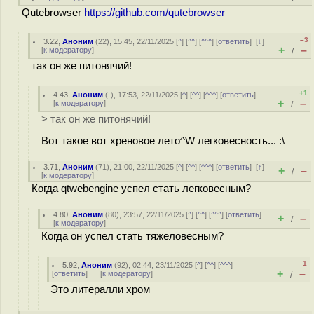
Qutebrowser
https://github.com/qutebrowser
–3
3.22
,
Аноним
(
22
), 15:45, 22/11/2025 [
^
] [
^^
] [
^^^
] [
ответить
]
[
↓
]
+
–
[
к модератору
]
/
так он же питонячий!
+1
4.43
,
Аноним
(
-
), 17:53, 22/11/2025 [
^
] [
^^
] [
^^^
] [
ответить
]
+
–
[
к модератору
]
/
> так он же питонячий!
Вот такое вот хреновое лето^W легковесность... :\
3.71
,
Аноним
(
71
), 21:00, 22/11/2025 [
^
] [
^^
] [
^^^
] [
ответить
]
[
↑
]
+
–
/
[
к модератору
]
Когда qtwebengine успел стать легковесным?
4.80
,
Аноним
(
80
), 23:57, 22/11/2025 [
^
] [
^^
] [
^^^
] [
ответить
]
+
–
/
[
к модератору
]
Когда он успел стать тяжеловесным?
–1
5.92
,
Аноним
(
92
), 02:44, 23/11/2025 [
^
] [
^^
] [
^^^
]
+
–
[
ответить
]
[
к модератору
]
/
Это литералли хром