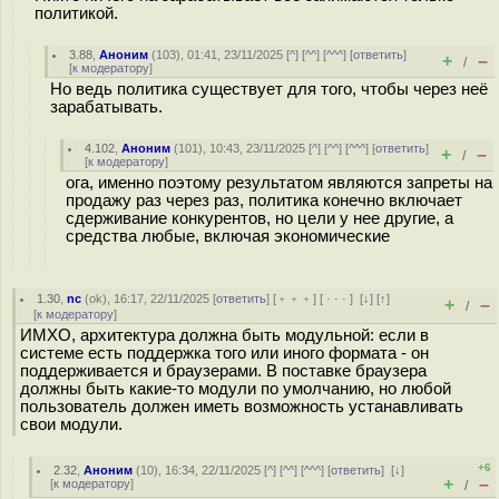
политикой.
3.88
,
Аноним
(
103
), 01:41, 23/11/2025 [
^
] [
^^
] [
^^^
] [
ответить
]
+
–
/
[
к модератору
]
Но ведь политика существует для того, чтобы через неё
зарабатывать.
4.102
,
Аноним
(
101
), 10:43, 23/11/2025 [
^
] [
^^
] [
^^^
] [
ответить
]
+
–
/
[
к модератору
]
ога, именно поэтому результатом являются запреты на
продажу раз через раз, политика конечно включает
сдерживание конкурентов, но цели у нее другие, а
средства любые, включая экономические
1.30
,
nc
(
ok
), 16:17, 22/11/2025 [
ответить
] [
﹢﹢﹢
] [
· · ·
]
[
↓
] [
↑
]
+
–
/
[
к модератору
]
ИМХО, архитектура должна быть модульной: если в
системе есть поддержка того или иного формата - он
поддерживается и браузерами. В поставке браузера
должны быть какие-то модули по умолчанию, но любой
пользователь должен иметь возможность устанавливать
свои модули.
+6
2.32
,
Аноним
(
10
), 16:34, 22/11/2025 [
^
] [
^^
] [
^^^
] [
ответить
]
[
↓
]
+
–
[
к модератору
]
/