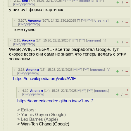
2.11
,
Bob
(
??
), 15:01, 22/11/2025 [
^
] [
^^
] [
^^^
] [
ответить
]
[
↓
] [
↑
]
+
–
/
[
к модератору
]
у них avif формат картинок
3.107
,
Аноним
(
107
), 14:32, 23/11/2025 [
^
] [
^^
] [
^^^
] [
ответить
]
+
–
/
[
к модератору
]
тоже гумно
2.15
,
Аноним
(
14
), 15:20, 22/11/2025 [
^
] [
^^
] [
^^^
] [
ответить
]
[
↑
]
+
–
/
[
к модератору
]
WebP, AVIF, JPEG-XL - все три разработал Google. Тут
скорее всего они сами не знают, что теперь делать с этим
зоопарком.
3.18
,
Аноним
(
16
), 15:23, 22/11/2025 [
^
] [
^^
] [
^^^
] [
ответить
]
[
↓
]
+
–
/
[
к модератору
]
https://en.wikipedia.org/wiki/AVIF
–1
4.19
,
Аноним
(
14
), 15:26, 22/11/2025 [
^
] [
^^
] [
^^^
] [
ответить
]
+
–
[
к модератору
]
/
https://aomediacodec.github.io/av1-avif/
> Editors:
> Yannis Guyon (Google)
> Leo Barnes (Apple)
> Wan-Teh Chang (Google)