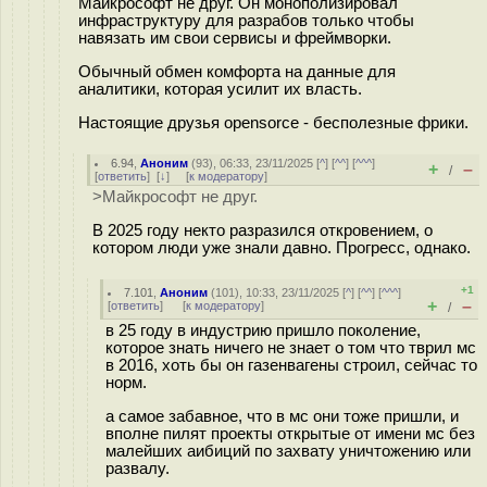
Майкрософт не друг. Он монополизировал
инфраструктуру для разрабов только чтобы
навязать им свои сервисы и фреймворки.
Обычный обмен комфорта на данные для
аналитики, которая усилит их власть.
Настоящие друзья opensorce - бесполезные фрики.
6.94
,
Аноним
(
93
), 06:33, 23/11/2025 [
^
] [
^^
] [
^^^
]
+
–
/
[
ответить
]
[
↓
] [
к модератору
]
>Майкрософт не друг.
В 2025 году некто разразился откровением, о
котором люди уже знали давно. Прогресс, однако.
+1
7.101
,
Аноним
(
101
), 10:33, 23/11/2025 [
^
] [
^^
] [
^^^
]
+
–
[
ответить
]
[
к модератору
]
/
в 25 году в индустрию пришло поколение,
которое знать ничего не знает о том что тврил мс
в 2016, хоть бы он газенвагены строил, сейчас то
норм.
а самое забавное, что в мс они тоже пришли, и
вполне пилят проекты открытые от имени мс без
малейших аибиций по захвату уничтожению или
развалу.