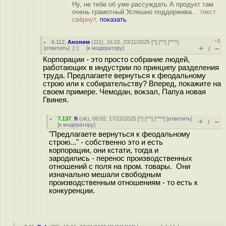
Ну, не тебе об уме рассуждать А продукт там
очень грамотный Успешно поддержива...
текст
свёрнут,
показать
–1
6.112
,
Аноним
(
111
), 16:22, 23/11/2025 [
^
] [
^^
] [
^^^
]
+
–
[
ответить
]
[
↑
] [
к модератору
]
/
Корпорации - это просто собрание людей,
работающих в индустрии по принципу разделения
труда. Предлагаете вернуться к феодальному
строю или к собирательству? Вперед, покажите на
своем примере. Чемодан, вокзал, Папуа новая
Гвинея.
7.137
,
fi
(
ok
), 09:02, 17/12/2025 [
^
] [
^^
] [
^^^
] [
ответить
]
+
–
/
[
к модератору
]
"Предлагаете вернуться к феодальному
строю..." - собственно это и есть
корпорации, они кстати, тогда и
зародились - перенос производственных
отношений с поля на пром. товары. Они
изначально мешали свободным
производственным отношениям - то есть к
конкуренции.