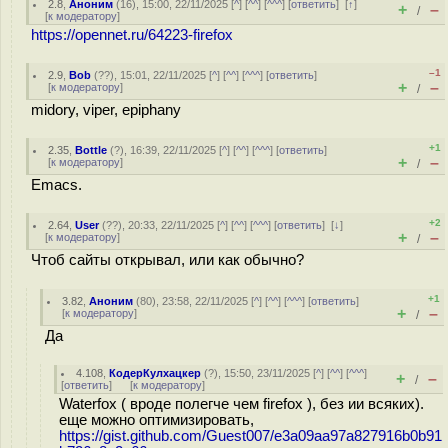
2.8
,
Аноним
(
16
), 15:00, 22/11/2025 [
^
] [
^^
] [
^^^
] [
ответить
]
[
↑
]
+
–
/
[
к модератору
]
https://opennet.ru/64223-firefox
–1
2.9
,
Bob
(
??
), 15:01, 22/11/2025 [
^
] [
^^
] [
^^^
] [
ответить
]
+
–
[
к модератору
]
/
midory, viper, epiphany
+1
2.35
,
Bottle
(
?
), 16:39, 22/11/2025 [
^
] [
^^
] [
^^^
] [
ответить
]
+
–
[
к модератору
]
/
Emacs.
+2
2.64
,
User
(
??
), 20:33, 22/11/2025 [
^
] [
^^
] [
^^^
] [
ответить
]
[
↓
]
+
–
[
к модератору
]
/
Чтоб сайты открывал, или как обычно?
+1
3.82
,
Аноним
(
80
), 23:58, 22/11/2025 [
^
] [
^^
] [
^^^
] [
ответить
]
+
–
[
к модератору
]
/
Да
4.108
,
КодерКулхацкер
(
?
), 15:50, 23/11/2025 [
^
] [
^^
] [
^^^
]
+
–
/
[
ответить
]
[
к модератору
]
Waterfox ( вроде полегче чем firefox ), без ии всяких).
еще можно оптимизировать,
https://gist.github.com/Guest007/e3a09aa97a827916b0b91