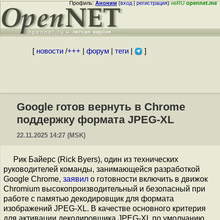
Профиль:
Аноним
(
вход
|
регистрация
)
неRU
opennet.me
[
новости
/
+++
|
форум
|
теги
|
]
Google готов вернуть в Chrome
поддержку формата JPEG-XL
22.11.2025 14:27 (MSK)
Рик Байерс (Rick Byers), один из технических
руководителей команды, занимающейся разработкой
Google Chrome,
заявил
о готовности включить в движок
Chromium высокопроизводительный и безопасный при
работе с памятью декодировщик для формата
изображений JPEG-XL. В качестве основного критерия
для активации декодировщика JPEG-XL по умолчанию