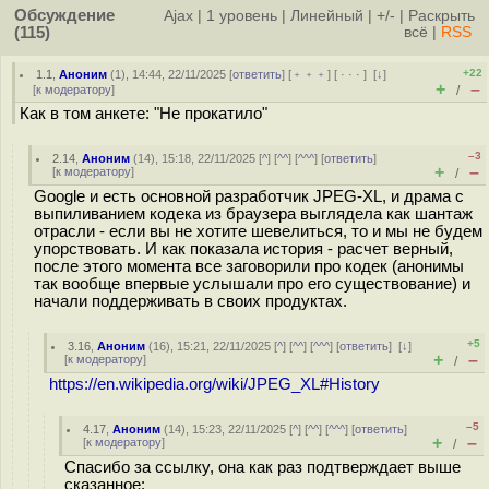
Обсуждение
Ajax
|
1 уровень
|
Линейный
|
+/-
|
Раскрыть
(115)
всё
|
RSS
+22
1.1
,
Аноним
(
1
), 14:44, 22/11/2025 [
ответить
] [
﹢﹢﹢
] [
· · ·
]
[
↓
]
+
–
[
к модератору
]
/
Как в том анкете: "Не прокатило"
–3
2.14
,
Аноним
(
14
), 15:18, 22/11/2025 [
^
] [
^^
] [
^^^
] [
ответить
]
+
–
[
к модератору
]
/
Google и есть основной разработчик JPEG-XL, и драма с
выпиливанием кодека из браузера выглядела как шантаж
отрасли - если вы не хотите шевелиться, то и мы не будем
упорствовать. И как показала история - расчет верный,
после этого момента все заговорили про кодек (анонимы
так вообще впервые услышали про его существование) и
начали поддерживать в своих продуктах.
+5
3.16
,
Аноним
(
16
), 15:21, 22/11/2025 [
^
] [
^^
] [
^^^
] [
ответить
]
[
↓
]
+
–
[
к модератору
]
/
https://en.wikipedia.org/wiki/JPEG_XL#History
–5
4.17
,
Аноним
(
14
), 15:23, 22/11/2025 [
^
] [
^^
] [
^^^
] [
ответить
]
+
–
[
к модератору
]
/
Спасибо за ссылку, она как раз подтверждает выше
сказанное: