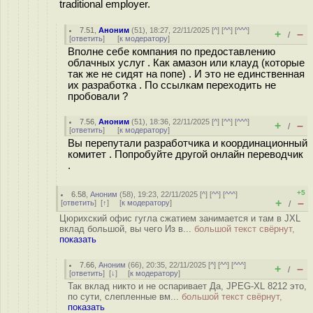
traditional employer.
7.51
,
Аноним
(
51
), 18:27, 22/11/2025 [
^
] [
^^
] [
^^^
]
+
–
/
[
ответить
]
[
к модератору
]
Вполне себе компания по предоставлению
облачных услуг . Как амазон или клауд (которые
так же не сидят на попе) . И это не единственная
их разработка . По ссылкам переходить не
пробовали ?
7.56
,
Аноним
(
51
), 18:36, 22/11/2025 [
^
] [
^^
] [
^^^
]
+
–
/
[
ответить
]
[
к модератору
]
Вы перепутали разработчика и координационный
комитет . Попробуйте другой онлайн переводчик
.
+5
6.58
,
Аноним
(
58
), 19:23, 22/11/2025 [
^
] [
^^
] [
^^^
]
+
–
[
ответить
]
[
↑
] [
к модератору
]
/
Цюрихский офис гугла сжатием занимается и там в JXL
вклад большой, вы чего Из в...
большой текст свёрнут,
показать
7.66
,
Аноним
(
66
), 20:35, 22/11/2025 [
^
] [
^^
] [
^^^
]
+
–
/
[
ответить
]
[
↓
] [
к модератору
]
Так вклад никто и не оспаривает Да, JPEG-XL 8212 это,
по сути, слепленные вм...
большой текст свёрнут,
показать