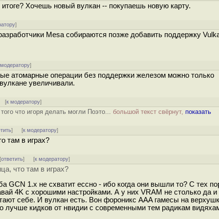
 итоге? Хочешь новый вулкан -- покупаешь новую карту.
ратору
]
0 разработчики Mesa собираются позже добавить поддержку Vulka
 модератору
]
енные атомарные операции без поддержки железом можно только
 вулкане увеличивали.
[
к модератору
]
того что игоря делать могли Поэто...
большой текст свёрнут,
показать
етить
]
[
к модератору
]
то там в играх?
[
ответить
]
[
к модератору
]
ца, что там в играх?
ба GCN 1.x не схватит ессно - ибо когда они вышли то? С тех п
вай 4K с хорошими настройками. А у них VRAM не столько да и
тают себе. И вулкан есть. Вон фороникс AAA гамесы на верхуш
го лучше кидков от нвидии с современными тем радикам видяха