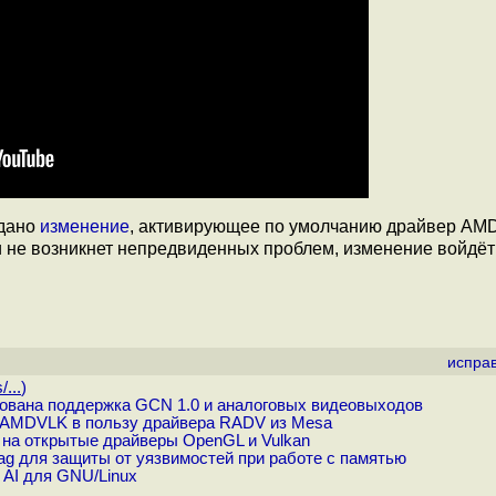
дано
изменение
, активирующее по умолчанию драйвер A
и не возникнет непредвиденных проблем, изменение войдёт
испра
...
)
вана поддержка GCN 1.0 и аналоговых видеовыходов
 AMDVLK в пользу драйвера RADV из Mesa
 на открытые драйверы OpenGL и Vulkan
ag для защиты от уязвимостей при работе с памятью
AI для GNU/Linux