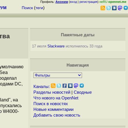
Профиль:
Аноним
(
вход
|
регистрация
)
неRU
opennet.me
РУМ
Поиск
(
теги
)
тва
Памятные даты
17 июля
Slackware
исполнилось 33 года
Навигация
 умолчанию
"Sea
проделал
ходами DC,
Каналы:
Разделы новостей
|
Сводные
Что нового на OpenNet
and", на
Поиск в новостях
пускались
Новые комментарии
ro W4000-
Добавить свою новость