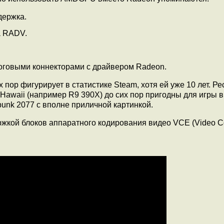
держка.
а RADV.
логовыми коннекторами с драйвером Radeon.
 пор фигурирует в статистике Steam, хотя ей уже 10 лет. Ре
 Hawaii (например R9 390X) до сих пор пригодны для игры в
punk 2077 с вполне приличной картинкой.
ржкой блоков аппаратного кодирования видео VCE (Video C