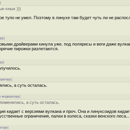
у
]
к-хнык )))
 тупо не умел. Поэтому в линухе там будет чуть ли не распос
ору
]
овыми драйверами кинула уже. под полярисы и веги даже вулкан
горячие пирожки разлетаются.
ру
]
олучилось.
ератору
]
лись, а суть осталась.
к модератору
]
поменялись, а суть осталась.
ия кидает с версиями вулкана и проч. Она и линуксоидов кидает
усственные ограничения, палки в колеса, сказки венского леса...
атору
]