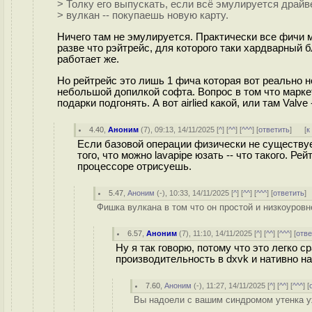
> Толку его выпускать, если всё эмулируется драй
> вулкан -- покупаешь новую карту.
Ничего там не эмулируется. Практически все фичи 
разве что рэйтрейс, для которого таки хардварный 
работает же.
Но рейтрейс это лишь 1 фича которая вот реально 
небольшой допилкой софта. Вопрос в том что марке
подарки подгонять. А вот airlied какой, или там Valve
4.40
,
Аноним
(
7
), 09:13, 14/11/2025 [
^
] [
^^
] [
^^^
] [
ответить
]
[
к
Если базовой операции физически не существуе
того, что можно lavapipe юзать -- что такого. Р
процессоре отрисуешь.
5.47
,
Аноним
(
-
), 10:33, 14/11/2025 [
^
] [
^^
] [
^^^
] [
ответить
]
Фишка вулкана в том что он простой и низкоуров
6.57
,
Аноним
(
7
), 11:10, 14/11/2025 [
^
] [
^^
] [
^^^
] [
отве
Ну я так говорю, потому что это легко с
производительность в dxvk и нативно на
7.60
,
Аноним
(
-
), 11:27, 14/11/2025 [
^
] [
^^
] [
^^^
] [
Вы надоели с вашим синдромом утенка уж