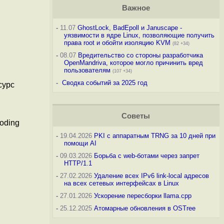
Важное
-
11.07
GhostLock, BadEpoll и Januscape -
уязвимости в ядре Linux, позволяющие получить
права root и обойти изоляцию KVM
(82 +34)
-
08.07
Вредительство со стороны разработчика
OpenMandriva, которое могло причинить вред
пользователям
(107 +34)
-
Сводка событий за 2025 год
сурс
Советы
oding
-
19.04.2026
PKI с аппаратным TRNG за 10 дней при
помощи AI
-
09.03.2026
Борьба с web-ботами через запрет
HTTP/1.1
-
27.02.2026
Удаление всех IPv6 link-local адресов
на всех сетевых интерфейсах в Linux
-
27.01.2026
Ускорение пересборки llama.cpp
-
25.12.2025
Атомарные обновления в OSTree