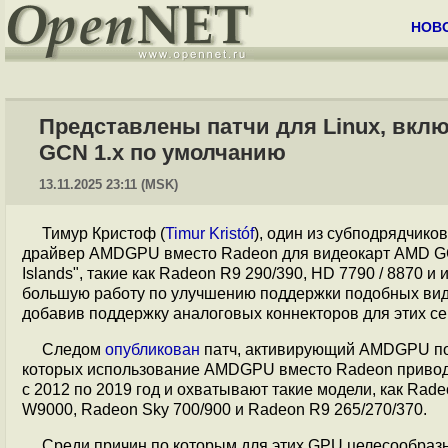
НОВ
Представлены патчи для Linux, вк
GCN 1.x по умолчанию
13.11.2025 23:11 (MSK)
Тимур Кристоф (
Timur Kristóf
), один из субподрядчико
драйвер AMDGPU вместо Radeon для видеокарт AMD GCN
Islands", такие как Radeon R9 290/390, HD 7790 / 8870 
большую работу по улучшению поддержки подобных вид
добавив поддержку аналоговых коннекторов для этих с
Следом
опубликован
патч, активирующий AMDGPU по у
которых использование AMDGPU вместо Radeon привод
с 2012 по 2019 год и охватывают такие модели, как Rade
W9000, Radeon Sky 700/900 и Radeon R9 265/270/370.
Среди причин по которым для этих GPU целесообра