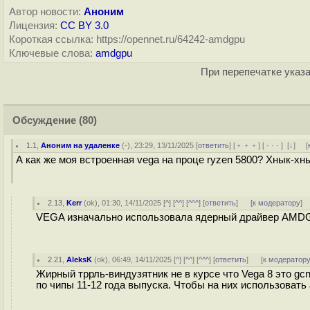
Автор новости:
Аноним
Лицензия:
CC BY 3.0
Короткая ссылка: https://opennet.ru/64242-amdgpu
Ключевые слова:
amdgpu
При перепечатке указа
Обсуждение
(80)
1.1
,
Аноним на удаленке
(-), 23:29, 13/11/2025 [
ответить
] [
﹢﹢﹢
] [
· · ·
]
[
↓
] [
А как же моя встроенная vega на проце ryzen 5800? Хнык-хны
2.13
,
Kerr
(
ok
), 01:30, 14/11/2025 [
^
] [
^^
] [
^^^
] [
ответить
]
[
к модератору
]
VEGA изначально использовала ядерный драйвер AMD
2.21
,
AleksK
(
ok
), 06:49, 14/11/2025 [
^
] [
^^
] [
^^^
] [
ответить
]
[
к модератор
Жирный тррль-виндузятник не в курсе что Vega 8 это gc
по чипы 11-12 года выпуска. Чтобы на них использоват