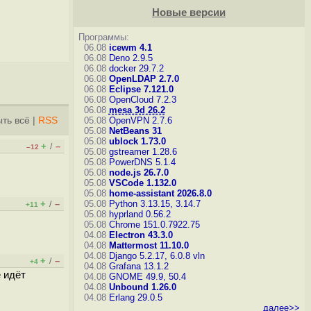
Новые версии
Программы:
06.08
icewm 4.1
06.08
Deno 2.9.5
06.08
docker 29.7.2
06.08
OpenLDAP 2.7.0
06.08
Eclipse 7.121.0
06.08
OpenCloud 7.2.3
06.08
mesa 3d 26.2
ть всё
|
RSS
05.08
OpenVPN 2.7.6
05.08
NetBeans 31
05.08
ublock 1.73.0
+
–
/
–12
05.08
gstreamer 1.28.6
05.08
PowerDNS 5.1.4
05.08
node.js 26.7.0
05.08
VSCode 1.132.0
05.08
home-assistant 2026.8.0
+
–
05.08
Python 3.13.15, 3.14.7
/
+11
05.08
hyprland 0.56.2
05.08
Chrome 151.0.7922.75
04.08
Electron 43.3.0
04.08
Mattermost 11.10.0
04.08
Django 5.2.17, 6.0.8
vln
+
–
/
+4
04.08
Grafana 13.1.2
е идёт
04.08
GNOME 49.9, 50.4
04.08
Unbound 1.26.0
04.08
Erlang 29.0.5
далее>>