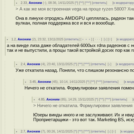
2.33
,
Аноним
(
-
), 08:36, 14/11/2025 [
^
] [
^^
] [
^^^
] [
ответить
]
[
к модератор
> А как же моя встроенная vega на проце ryzen 5800? Хны
Она в линухе отродясь AMDGPU цеплялась, радеон такое
вулкан, полная поддержка все и вся и воообще.
1.2
,
Аноним
(
2
), 23:32, 13/11/2025 [
ответить
] [
﹢﹢﹢
] [
· · ·
]
[
↓
] [
↑
] [
к модерат
а на винде лиза даже обладателей 6000ых rdna радеонов с н
так и не выпустили, а процы такой встройкой досих пор как 
2.4
,
Аноним
(
4
), 23:40, 13/11/2025 [
^
] [
^^
] [
^^^
] [
ответить
]
[
↓
] [
к модерато
Уже откатила назад. Поняли, что слишком резонансно п
3.45
,
Аноним
(
45
), 10:14, 14/11/2025 [
^
] [
^^
] [
^^^
] [
ответить
]
[
к мод
Ничего не откатила. Формулировки заявления поменя
4.85
,
Аноним
(
85
), 14:29, 15/11/2025 [
^
] [
^^
] [
^^^
] [
ответить
]
[
> Ничего не откатила. Формулировки заявления 
Юзеры винды иного и не заслуживают. Их и нвид
Проприетарщики - это вот так. Marketing BS, иск
2.7
,
Аноним
(
7
), 00:26, 14/11/2025 [
^
] [
^^
] [
^^^
] [
ответить
]
[
↓
] [
↑
] [
к модер