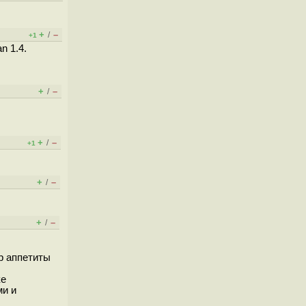
+
–
/
+1
n 1.4.
+
–
/
+
–
/
+1
+
–
/
+
–
/
ор аппетиты
ке
ми и