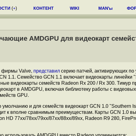
ОСТИ
(
+
)
КОНТЕНТ
WIKI
MAN'ы
ФО
лючающие AMDGPU для видеокарт семейс
в фирмы Valve,
представил
серию патчей, активирующих по
 1.1. Семейство GCN 1.1 включает видеокарты линейки 
и иные видеокарты семейств Radeon Rx 200 / Rx 300. Тимур 
еокарт в AMDGPU, включая библиотеку работы с видеовы
емейств GPU.
молчанию и для семейств видеокарт GCN 1.0 "Southern Isl
ит к вполне сравнимым преимуществам. Карты GCN 1.0 вы
on HD 77xx/78xx/79xx/87xx/88xx/89xx, Radeon R9 280, FireP
зно использовать AMDGPU вместо Radeon упоминаются: