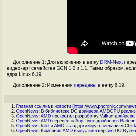
Дополнение 1: Для включения в ветку
DRM-Next
пере
видеокарт семейства GCN 1.0 и 1.1. Таким образом, есл
ядра Linux 6.19.
Дополнение 2: Изменения
переданы
в ветку 6.19.
Главная ссылка к новости (
https://www.phoronix.com/news/
OpenNews: В библиотеке DC драйвера AMDGPU реализо
OpenNews: AMD прекратил разработку Vulkan-драйвера
OpenNews: AMD перевёл набор Linux-драйверов Radeon
OpenNews: Intel и AMD стандартизируют механизм ChkT
OpenNews: Компания AMD выпустила версию ПО Ryzen 