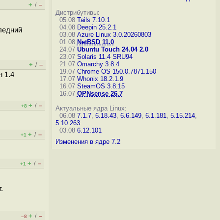
+
–
/
Дистрибутивы:
05.08
Tails 7.10.1
04.08
Deepin 25.2.1
ледний
03.08
Azure Linux 3.0.20260803
01.08
NetBSD 11.0
24.07
Ubuntu Touch 24.04 2.0
23.07
Solaris 11.4 SRU94
21.07
Omarchy 3.8.4
+
–
/
19.07
Chrome OS 150.0.7871.150
 1.4
17.07
Whonix 18.2.1.9
16.07
SteamOS 3.8.15
16.07
OPNsense 26.7
+
–
/
+8
Актуальные ядра Linux:
06.08
7.1.7
,
6.18.43
,
6.6.149
,
6.1.181
,
5.15.214
,
5.10.263
03.08
6.12.101
+
–
/
+1
Изменения в ядре 7.2
+
–
/
+1
.
+
–
/
–8