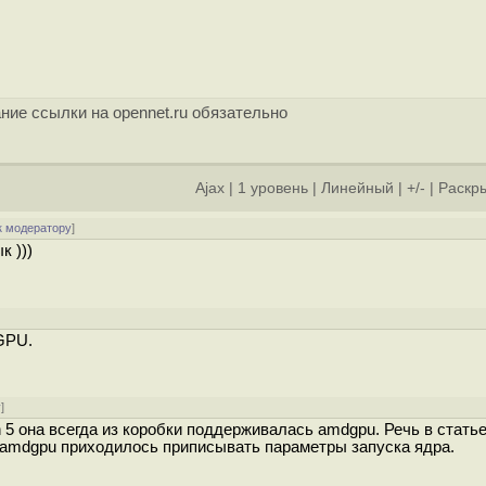
ние ссылки на opennet.ru обязательно
Ajax
|
1 уровень
|
Линейный
|
+/-
|
Раскры
к модератору
]
к )))
GPU.
у
]
n 5 она всегда из коробки поддерживалась amdgpu. Речь в стать
ь amdgpu приходилось приписывать параметры запуска ядра.