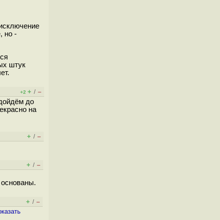
 исключение
 но -
тся
ых штук
ет.
+
–
/
+2
 дойдём до
рекрасно на
+
–
/
+
–
/
е основаны.
+
–
/
оказать