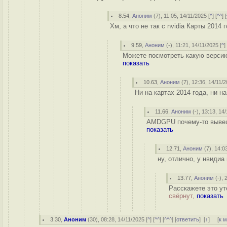
8.54
,
Аноним
(
7
), 11:05, 14/11/2025 [
^
] [
^^
] [
Хм, а что не так с nvidia Карты 2014
9.59
,
Аноним
(
-
), 11:21, 14/11/2025 [
^
]
Можете посмотреть какую версию
показать
10.63
,
Аноним
(
7
), 12:36, 14/11/2
Ни на картах 2014 года, ни н
11.66
,
Аноним
(
-
), 13:13, 14
AMDGPU почему-то вывешив
показать
12.71
,
Аноним
(
7
), 14:0
ну, отлично, у нвидиа 
13.77
,
Аноним
(
-
), 
Расскажете это ут
свёрнут,
показать
3.30
,
Аноним
(
30
), 08:28, 14/11/2025 [
^
] [
^^
] [
^^^
] [
ответить
]
[
↑
] [
к 