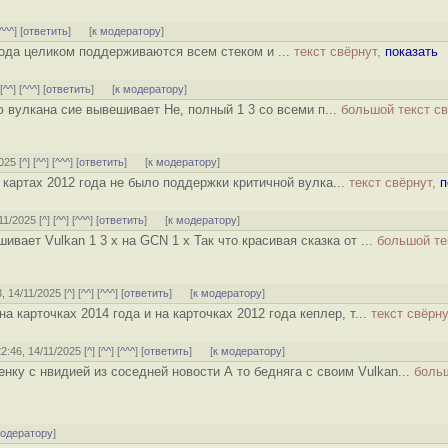
^^^
] [
ответить
]
[
к модератору
]
 года целиком поддерживаются всем стеком и ...
текст свёрнут,
показать
 [
^^
] [
^^^
] [
ответить
]
[
к модератору
]
 вулкана сие вывешивает Не, полный 1 3 со всеми п...
большой текст св
025 [
^
] [
^^
] [
^^^
] [
ответить
]
[
к модератору
]
а картах 2012 года не было поддержки критичной вулка...
текст свёрнут,
п
/11/2025 [
^
] [
^^
] [
^^^
] [
ответить
]
[
к модератору
]
ает Vulkan 1 3 x на GCN 1 x Так что красивая сказка от ...
большой те
3, 14/11/2025 [
^
] [
^^
] [
^^^
] [
ответить
]
[
к модератору
]
на карточках 2014 года и на карточках 2012 года кеплер, т...
текст свёрн
22:46, 14/11/2025 [
^
] [
^^
] [
^^^
] [
ответить
]
[
к модератору
]
енку с нвидией из соседней новости А то бедняга с своим Vulkan...
боль
модератору
]