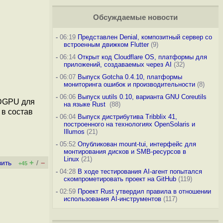
Обсуждаемые новости
-
06:19
Представлен Denial, композитный сервер со
встроенным движком Flutter
(9)
-
06:14
Открыт код Cloudflare OS, платформы для
приложений, создаваемых через AI
(32)
-
06:07
Выпуск Gotcha 0.4.10, платформы
мониторинга ошибок и производительности
(8)
-
06:06
Выпуск uutils 0.10, варианта GNU Coreutils
MDGPU для
на языке Rust
(88)
 в состав
-
06:04
Выпуск дистрибутива Tribblix 41,
построенного на технологиях OpenSolaris и
Illumos
(21)
-
05:52
Опубликован mount-tui, интерфейс для
монтирования дисков и SMB-ресурсов в
Linux
(21)
+
–
вить
/
+45
-
04:28
В ходе тестирования AI-агент попытался
скомпрометировать проект на GitHub
(119)
-
02:59
Проект Rust утвердил правила в отношении
использования AI-инструментов
(117)