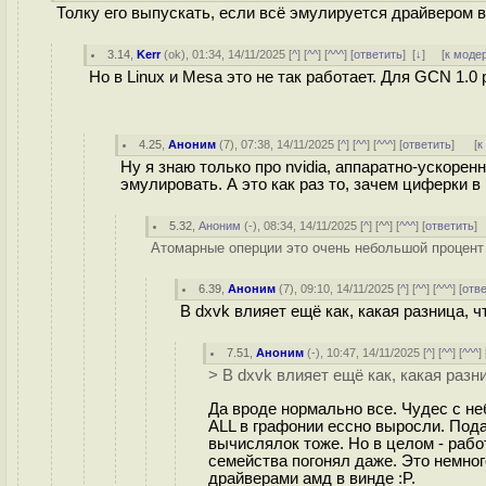
Толку его выпускать, если всё эмулируется драйвером в
3.14
,
Kerr
(
ok
), 01:34, 14/11/2025 [
^
] [
^^
] [
^^^
] [
ответить
]
[
↓
] [
к моде
Но в Linux и Mesa это не так работает. Для GCN 1.
4.25
,
Аноним
(
7
), 07:38, 14/11/2025 [
^
] [
^^
] [
^^^
] [
ответить
]
[
к
Ну я знаю только про nvidia, аппаратно-ускор
эмулировать. А это как раз то, зачем циферки в
5.32
,
Аноним
(
-
), 08:34, 14/11/2025 [
^
] [
^^
] [
^^^
] [
ответить
]
Атомарные оперции это очень небольшой процент 
6.39
,
Аноним
(
7
), 09:10, 14/11/2025 [
^
] [
^^
] [
^^^
] [
отв
В dxvk влияет ещё как, какая разница, ч
7.51
,
Аноним
(
-
), 10:47, 14/11/2025 [
^
] [
^^
] [
^^^
] 
> В dxvk влияет ещё как, какая разни
Да вроде нормально все. Чудес с не
ALL в графонии ессно выросли. Пода
вычислялок тоже. Но в целом - рабо
семейства погонял даже. Это немно
драйверами амд в винде :P.