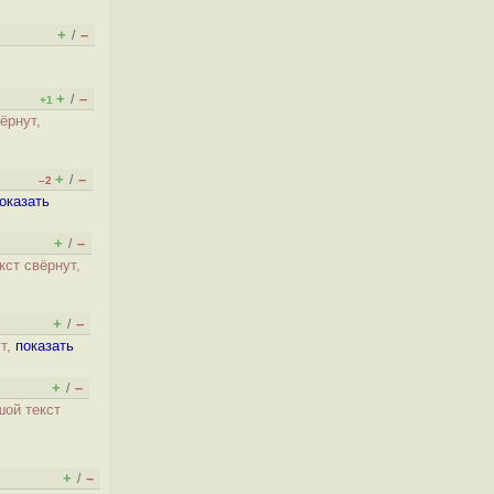
+
–
/
+
–
/
+1
ёрнут,
+
–
/
–2
оказать
+
–
/
кст свёрнут,
+
–
/
ут,
показать
+
–
/
шой текст
+
–
/