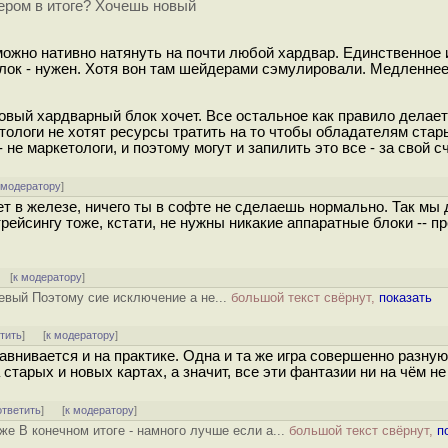
вером в итоге? Хочешь новый
можно нативно натянуть на почти любой хардвар. Единственное
блок - нужен. Хотя вон там шейдерами сэмулировали. Медленнее,
новый хардварный блок хочет. Все остальное как правило делае
тологи не хотят ресурсы тратить на то чтобы обладателям стар
 - не маркетологи, и поэтому могут и запилить это все - за свой сч
 модератору
]
т в железе, ничего ты в софте не сделаешь нормально. Так мы
ейтрейсингу тоже, кстати, не нужны никакие аппаратные блоки -- п
[
к модератору
]
невый Поэтому сие исключение а не...
большой текст свёрнут,
показать
тить
]
[
к модератору
]
равнивается и на практике. Одна и та же игра совершенно разную
 старых и новых картах, а значит, все эти фантазии ни на чём н
ответить
]
[
к модератору
]
е В конечном итоге - намного лучше если а...
большой текст свёрнут,
п