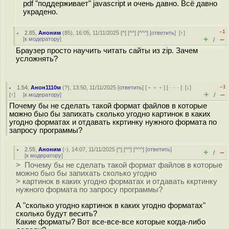
pdf "поддерживает" javascript и очень давно. Всё давно
украдено.
–1
2.85
,
Аноним
(
85
), 16:05, 11/11/2025 [
^
] [
^^
] [
^^^
] [
ответить
]
[
↑
]
+
–
[
к модератору
]
/
Браузер просто научить читать сайты из zip. Зачем
усложнять?
–1
1.54
,
Анон1110м
(
?
), 13:50, 11/11/2025 [
ответить
] [
﹢﹢﹢
] [
· · ·
]
[
↓
]
+
–
[
↑
] [
к модератору
]
/
Почему бы не сделать такой формат файлов в которые
можно быо бы запихать сколько угодно картинок в каких
угодно форматах и отдавать ккртинку нужного формата по
запросу программы?
2.55
,
Аноним
(
-
), 14:07, 11/11/2025 [
^
] [
^^
] [
^^^
] [
ответить
]
+
–
/
[
к модератору
]
> Почему бы не сделать такой формат файлов в которые
можно быо бы запихать сколько угодно
> картинок в каких угодно форматах и отдавать ккртинку
нужного формата по запросу программы?
А "сколько угодно картинок в каких угодно форматах"
сколько будут весить?
Какие форматы? Вот все-все-все которые когда-либо