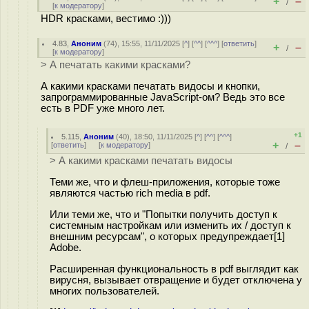
+
–
/
[
к модератору
]
HDR красками, вестимо :)))
4.83
,
Аноним
(
74
), 15:55, 11/11/2025 [
^
] [
^^
] [
^^^
] [
ответить
]
+
–
/
[
к модератору
]
> А печатать какими красками?
А какими красками печатать видосы и кнопки,
запрограммированные JavaScript-ом? Ведь это все
есть в PDF уже много лет.
+1
5.115
,
Аноним
(
40
), 18:50, 11/11/2025 [
^
] [
^^
] [
^^^
]
+
–
[
ответить
]
[
к модератору
]
/
> А какими красками печатать видосы
Теми же, что и флеш-приложения, которые тоже
являются частью rich media в pdf.
Или теми же, что и "Попытки получить доступ к
системным настройкам или изменить их / доступ к
внешним ресурсам", о которых предупреждает[1]
Adobe.
Расширенная функциональность в pdf выглядит как
вирусня, вызывает отвращение и будет отключена у
многих пользователей.