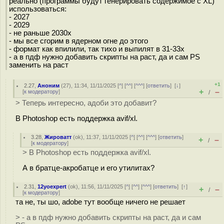
реально (программы будут генерировать содержимое с XL)
использоваться:
- 2027
- 2029
- не раньше 2030х
- мы все сгорим в ядерном огне до этого
- формат как впилили, так тихо и выпилят в 31-33х
- а в пдф нужно добавить скрипты на раст, да и сам PS
заменить на раст
+1
2.27
,
Аноним
(
27
), 11:34, 11/11/2025 [
^
] [
^^
] [
^^^
] [
ответить
]
[
↓
]
+
–
[
к модератору
]
/
> Теперь интересно, адоби это добавит?
В Photoshop есть поддержка avif/xl.
3.28
,
Жироватт
(
ok
), 11:37, 11/11/2025 [
^
] [
^^
] [
^^^
] [
ответить
]
+
–
/
[
к модератору
]
> В Photoshop есть поддержка avif/xl.
А в братце-акробатце и его утилитах?
2.31
,
12yoexpert
(
ok
), 11:56, 11/11/2025 [
^
] [
^^
] [
^^^
] [
ответить
]
[
↑
]
+
–
/
[
к модератору
]
та не, ты шо, adobe тут вообще ничего не решает
> - а в пдф нужно добавить скрипты на раст, да и сам