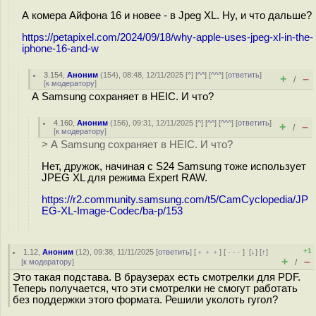
А комера Айфона 16 и новее - в Jpeg XL. Ну, и что дальше?
https://petapixel.com/2024/09/18/why-apple-uses-jpeg-xl-in-the-
iphone-16-and-w
3.154
,
Аноним
(
154
), 08:48, 12/11/2025 [
^
] [
^^
] [
^^^
] [
ответить
]
+
–
/
[
к модератору
]
А Samsung сохраняет в HEIC. И что?
4.160
,
Аноним
(
156
), 09:31, 12/11/2025 [
^
] [
^^
] [
^^^
] [
ответить
]
+
–
/
[
к модератору
]
> А Samsung сохраняет в HEIC. И что?
Нет, дружок, начиная с S24 Samsung тоже использует
JPEG XL для режима Expert RAW.
https://r2.community.samsung.com/t5/CamCyclopedia/JP
EG-XL-Image-Codec/ba-p/153
+1
1.12
,
Аноним
(
12
), 09:38, 11/11/2025 [
ответить
] [
﹢﹢﹢
] [
· · ·
]
[
↓
] [
↑
]
+
–
[
к модератору
]
/
Это такая подстава. В браузерах есть смотрелки для PDF.
Теперь получается, что эти смотрелки не смогут работать
без поддержки этого формата. Решили уколоть гугол?