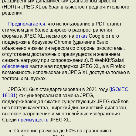
расширенным динамическим диапазоном яркости
(HDR) и JPEG XL выбран в качестве предпочтительного
решения.
Предполагается
, что использование в PDF станет
стимулом для более широкого распространения
формата JPEG XL, несмотря на
отказ
Google от его
поддержки в браузере Chrome (удаление было
объяснено низким интересом со стороны экосистемы,
отсутствием достаточных преимуществ и желанием
снизить нагрузку при сопровождении). В WebKit/Safari
обеспечена
частичная поддержка JPEG XL, а в Firefox
возможность использования JPEG XL доступна только в
тестовых выпусках.
JPEG XL был стандартизирован в 2021 году (
ISO/IEC
18181
) как универсальная замена JPEG,
поддерживающая сжатие существующих JPEG-файлов
без потери качества, широкий динамический диапазон,
высокое разрешение и многослойные изображения.
Среди
преимуществ
JPEG XL:
Снижение размера до 60% по сравнению с