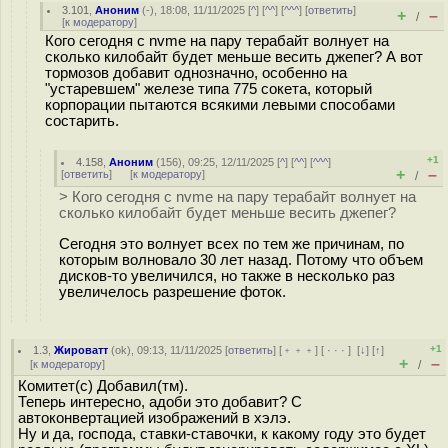
3.101
,
Аноним
(
-
), 18:08, 11/11/2025 [
^
] [
^^
] [
^^^
] [
ответить
]
+
–
/
[
к модератору
]
Кого сегодня с nvme на пару терабайт волнует на
сколько килобайт будет меньше весить джепег? А вот
тормозов добавит однозначно, особенно на
"устаревшем" железе типа 775 сокета, который
корпорации пытаются всякими левыми способами
состарить.
+1
4.158
,
Аноним
(
156
), 09:25, 12/11/2025 [
^
] [
^^
] [
^^^
]
+
–
[
ответить
]
[
к модератору
]
/
> Кого сегодня с nvme на пару терабайт волнует на
сколько килобайт будет меньше весить джепег?
Сегодня это волнует всех по тем же причинам, по
которым волновало 30 лет назад. Потому что объем
дисков-то увеличился, но также в несколько раз
увеличелось разрешение фоток.
+1
1.3
,
Жироватт
(
ok
), 09:13, 11/11/2025 [
ответить
] [
﹢﹢﹢
] [
· · ·
]
[
↓
] [
↑
]
+
–
[
к модератору
]
/
Комитет(с) Добавил(тм).
Теперь интересно, адоби это добавит? С
автоконвертацией изображений в хэлэ.
Ну и да, господа, ставки-ставочки, к какому году это будет