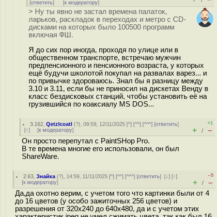
/
[
ответить
]
[
к модератору
]
> Ну ты явно не застал времена палаток,
ларьков, раскладок в переходах и метро с CD-
дисками на которых было 100500 программ
включая ФШ.
Я до сих пор иногда, проходя по улице или в
общественном транспорте, встречаю мужчин
предпенсионного и пенсионного возраста, у которых
ещё будучи школотой покупал на развалах варез... и
по привычке здороваюсь. Знал бы я разницу между
3.10 и 3.11, если бы не приносил на дискетах Венду в
класс бездисковых станций, чтобы установить её на
грузившийся по коаксиалу MS DOS...
+1
3.162
,
Qetzlcoatl
(
?
), 09:59, 12/11/2025 [
^
] [
^^
] [
^^^
] [
ответить
]
+
–
[
↑
] [
к модератору
]
/
Он просто перепутал с PaintSHop Pro.
В те времена многие его использовали, он был
ShareWare.
–5
2.63
,
Знайка
(
?
), 14:59, 11/11/2025 [
^
] [
^^
] [
^^^
] [
ответить
]
[
↓
] [
↑
]
+
–
[
к модератору
]
/
Да,да охотно верим, с учетом того что картинки были от 4
до 16 цветов (у особо зажиточных 256 цветов) и
разрешения от 320х240 до 640х480, да и c учетом этих
характеристик jpeg не умел сжимать цвета, так как был 16