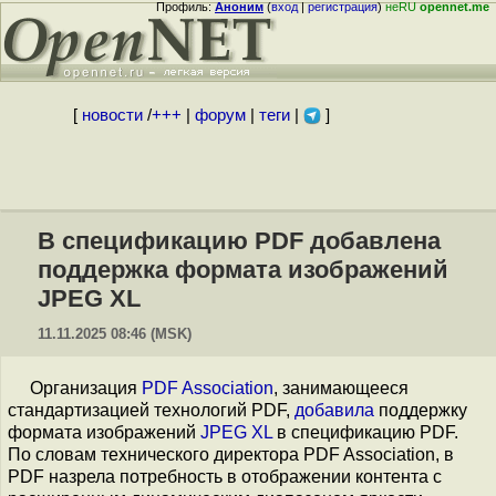
Профиль:
Аноним
(
вход
|
регистрация
)
неRU
opennet.me
[
новости
/
+++
|
форум
|
теги
|
]
В спецификацию PDF добавлена
поддержка формата изображений
JPEG XL
11.11.2025 08:46 (MSK)
Организация
PDF Association
, занимающееся
стандартизацией технологий PDF,
добавила
поддержку
формата изображений
JPEG XL
в спецификацию PDF.
По словам технического директора PDF Association, в
PDF назрела потребность в отображении контента с