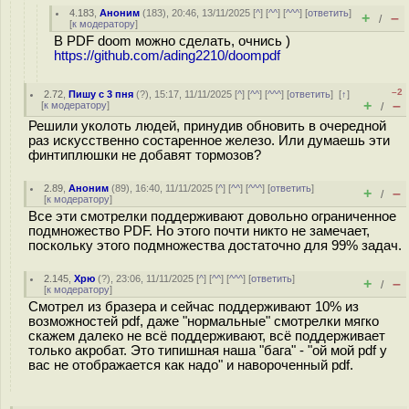
4.183
,
Аноним
(
183
), 20:46, 13/11/2025 [
^
] [
^^
] [
^^^
] [
ответить
]
+
–
/
[
к модератору
]
В PDF doom можно сделать, очнись )
https://github.com/ading2210/doompdf
–2
2.72
,
Пишу с 3 пня
(
?
), 15:17, 11/11/2025 [
^
] [
^^
] [
^^^
] [
ответить
]
[
↑
]
+
–
[
к модератору
]
/
Решили уколоть людей, принудив обновить в очередной
раз искусственно состаренное железо. Или думаешь эти
финтиплюшки не добавят тормозов?
2.89
,
Аноним
(
89
), 16:40, 11/11/2025 [
^
] [
^^
] [
^^^
] [
ответить
]
+
–
/
[
к модератору
]
Все эти смотрелки поддерживают довольно ограниченное
подмножество PDF. Но этого почти никто не замечает,
поскольку этого подмножества достаточно для 99% задач.
2.145
,
Хрю
(
?
), 23:06, 11/11/2025 [
^
] [
^^
] [
^^^
] [
ответить
]
+
–
/
[
к модератору
]
Смотрел из бразера и сейчас поддерживают 10% из
возможностей pdf, даже "нормальные" смотрелки мягко
скажем далеко не всё поддерживают, всё поддерживает
только акробат. Это типишная наша "бага" - "ой мой pdf у
вас не отображается как надо" и навороченный pdf.