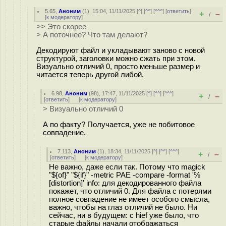
5.65
,
Аноним
(
1
), 15:04, 11/11/2025 [
^
] [
^^
] [
^^^
] [
ответить
]
+
–
/
[
к модератору
]
>> Это скорее
> А поточнее? Что там делают?
Декодируют файл и укладывают заново с новой
структурой, заголовки можно сжать при этом.
Визуально отличий 0, просто меньше размер и
читается теперь другой либой.
6.98
,
Аноним
(
98
), 17:47, 11/11/2025 [
^
] [
^^
] [
^^^
]
+
–
/
[
ответить
]
[
к модератору
]
> Визуально отличий 0
А по факту? Получается, уже не побитовое
совпадение.
7.113
,
Аноним
(
1
), 18:34, 11/11/2025 [
^
] [
^^
] [
^^^
]
+
–
/
[
ответить
]
[
к модератору
]
Не важно, даже если так. Потому что magick
"${of}" "${if}" -metric PAE -compare -format '%
[distortion]' info: для декодированного файла
покажет, что отличий 0. Для файла с потерями
полное совпадение не имеет особого смысла,
важно, чтобы на глаз отличий не было. Ни
сейчас, ни в будущем: с hief уже было, что
старые файлы начали отображаться