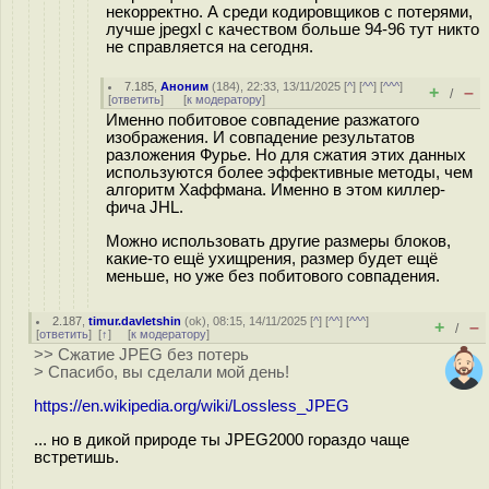
некорректно. А среди кодировщиков с потерями,
лучше jpegxl с качеством больше 94-96 тут никто
не справляется на сегодня.
7.185
,
Аноним
(
184
), 22:33, 13/11/2025 [
^
] [
^^
] [
^^^
]
+
–
/
[
ответить
]
[
к модератору
]
Именно побитовое совпадение разжатого
изображения. И совпадение результатов
разложения Фурье. Но для сжатия этих данных
используются более эффективные методы, чем
алгоритм Хаффмана. Именно в этом киллер-
фича JHL.
Можно использовать другие размеры блоков,
какие-то ещё ухищрения, размер будет ещё
меньше, но уже без побитового совпадения.
2.187
,
timur.davletshin
(
ok
), 08:15, 14/11/2025 [
^
] [
^^
] [
^^^
]
+
–
/
[
ответить
]
[
↑
] [
к модератору
]
>> Сжатие JPEG без потерь
> Спасибо, вы сделали мой день!
https://en.wikipedia.org/wiki/Lossless_JPEG
... но в дикой природе ты JPEG2000 гораздо чаще
встретишь.