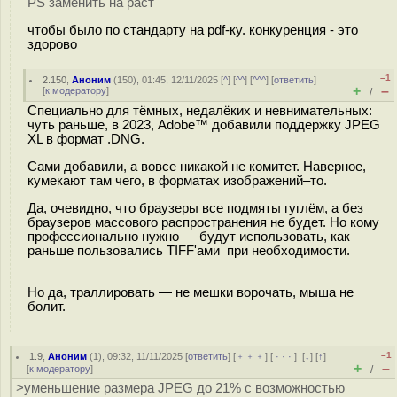
PS заменить на раст
чтобы было по стандарту на pdf-ку. конкуренция - это
здорово
–1
2.150
,
Аноним
(
150
), 01:45, 12/11/2025 [
^
] [
^^
] [
^^^
] [
ответить
]
+
–
[
к модератору
]
/
Специально для тёмных, недалёких и невнимательных:
чуть раньше, в 2023, Adobe™ добавили поддержку JPEG
XL в формат .DNG.
Сами добавили, а вовсе никакой не комитет. Наверное,
кумекают там чего, в форматах изображений–то.
Да, очевидно, что браузеры все подмяты гуглём, а без
браузеров массового распространения не будет. Но кому
профессионально нужно — будут использовать, как
раньше пользовались TIFF'ами при необходимости.
Но да, траллировать — не мешки ворочать, мыша не
болит.
–1
1.9
,
Аноним
(
1
), 09:32, 11/11/2025 [
ответить
] [
﹢﹢﹢
] [
· · ·
]
[
↓
] [
↑
]
+
–
[
к модератору
]
/
>уменьшение размера JPEG до 21% c возможностью