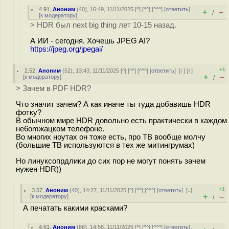
4.91
,
Аноним
(
40
), 16:49, 11/11/2025 [
^
] [
^^
] [
^^^
] [
ответить
]
+
–
/
[
к модератору
]
> HDR был next big thing лет 10-15 назад.
А ИИ - сегодня. Хочешь JPEG AI?
https://jpeg.org/jpegai/
+1
2.52
,
Аноним
(
52
), 13:43, 11/11/2025 [
^
] [
^^
] [
^^^
] [
ответить
]
[
↓
] [
↑
]
+
–
[
к модератору
]
/
> Зачем в PDF HDR?
Что значит зачем? А как иначе ты туда добавишь HDR
фотку?
В обычном мире HDR довольно есть практически в каждом
не6omжацком телефоне.
Во многих ноутах он тоже есть, про ТВ вообще молчу
(большие ТВ используются в тех же митингрумах)
Но линуксопрдлики до сих пор не могут понять зачем
нужен HDR))
+1
3.57
,
Аноним
(
40
), 14:27, 11/11/2025 [
^
] [
^^
] [
^^^
] [
ответить
]
[
↓
]
+
–
[
к модератору
]
/
А печатать какими красками?
4.61
,
Аноним
(
66
), 14:58, 11/11/2025 [
^
] [
^^
] [
^^^
] [
ответить
]