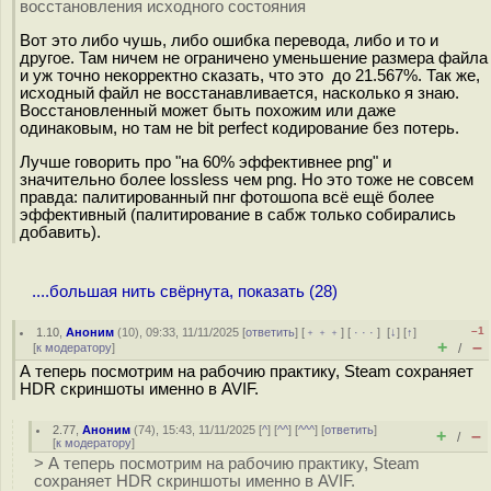
восстановления исходного состояния
Вот это либо чушь, либо ошибка перевода, либо и то и
другое. Там ничем не ограничено уменьшение размера файла
и уж точно некорректно сказать, что это до 21.567%. Так же,
исходный файл не восстанавливается, насколько я знаю.
Восстановленный может быть похожим или даже
одинаковым, но там не bit perfect кодирование без потерь.
Лучше говорить про "на 60% эффективнее png" и
значительно более lossless чем png. Но это тоже не совсем
правда: палитированный пнг фотошопа всё ещё более
эффективный (палитирование в сабж только собирались
добавить).
....большая нить свёрнута, показать (28)
–1
1.10
,
Аноним
(
10
), 09:33, 11/11/2025 [
ответить
] [
﹢﹢﹢
] [
· · ·
]
[
↓
] [
↑
]
+
–
[
к модератору
]
/
А теперь посмотрим на рабочию практику, Steam сохраняет
HDR скриншоты именно в AVIF.
2.77
,
Аноним
(
74
), 15:43, 11/11/2025 [
^
] [
^^
] [
^^^
] [
ответить
]
+
–
/
[
к модератору
]
> А теперь посмотрим на рабочию практику, Steam
сохраняет HDR скриншоты именно в AVIF.