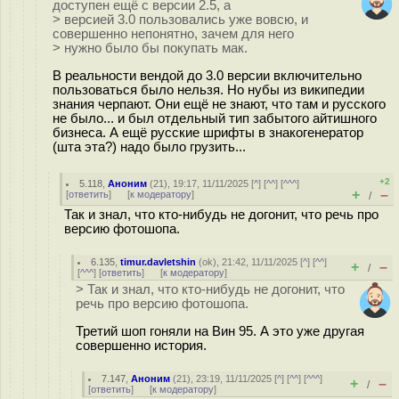
доступен ещё с версии 2.5, а
> версией 3.0 пользовались уже вовсю, и
совершенно непонятно, зачем для него
> нужно было бы покупать мак.
В реальности вендой до 3.0 версии включительно
пользоваться было нельзя. Но нубы из википедии
знания черпают. Они ещё не знают, что там и русского
не было... и был отдельный тип забытого айтишного
бизнеса. А ещё русские шрифты в знакогенератор
(шта эта?) надо было грузить...
+2
5.118
,
Аноним
(
21
), 19:17, 11/11/2025 [
^
] [
^^
] [
^^^
]
+
–
[
ответить
]
[
к модератору
]
/
Так и знал, что кто-нибудь не догонит, что речь про
версию фотошопа.
6.135
,
timur.davletshin
(
ok
), 21:42, 11/11/2025 [
^
] [
^^
]
+
–
/
[
^^^
] [
ответить
]
[
к модератору
]
> Так и знал, что кто-нибудь не догонит, что
речь про версию фотошопа.
Третий шоп гоняли на Вин 95. А это уже другая
совершенно история.
7.147
,
Аноним
(
21
), 23:19, 11/11/2025 [
^
] [
^^
] [
^^^
]
+
–
/
[
ответить
]
[
к модератору
]