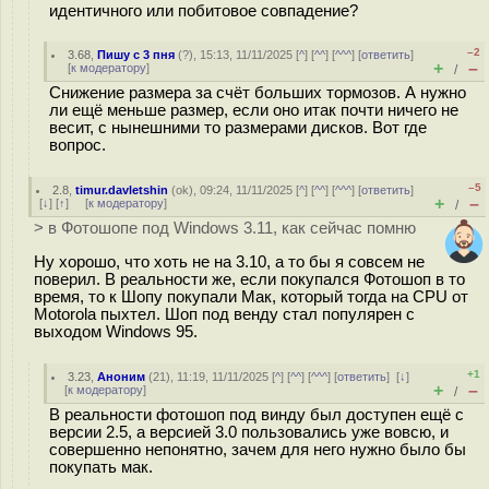
идентичного или побитовое совпадение?
–2
3.68
,
Пишу с 3 пня
(
?
), 15:13, 11/11/2025 [
^
] [
^^
] [
^^^
] [
ответить
]
+
–
[
к модератору
]
/
Снижение размера за счёт больших тормозов. А нужно
ли ещё меньше размер, если оно итак почти ничего не
весит, с нынешними то размерами дисков. Вот где
вопрос.
–5
2.8
,
timur.davletshin
(
ok
), 09:24, 11/11/2025 [
^
] [
^^
] [
^^^
] [
ответить
]
+
–
[
↓
] [
↑
] [
к модератору
]
/
> в Фотошопе под Windows 3.11, как сейчас помню
Ну хорошо, что хоть не на 3.10, а то бы я совсем не
поверил. В реальности же, если покупался Фотошоп в то
время, то к Шопу покупали Мак, который тогда на CPU от
Motorola пыхтел. Шоп под венду стал популярен с
выходом Windows 95.
+1
3.23
,
Аноним
(
21
), 11:19, 11/11/2025 [
^
] [
^^
] [
^^^
] [
ответить
]
[
↓
]
+
–
[
к модератору
]
/
В реальности фотошоп под винду был доступен ещё с
версии 2.5, а версией 3.0 пользовались уже вовсю, и
совершенно непонятно, зачем для него нужно было бы
покупать мак.