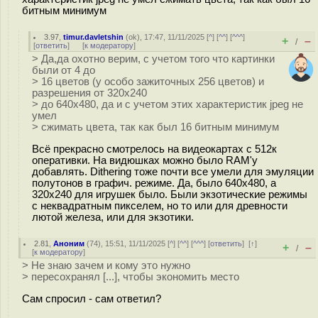
битным минимум
3.97
,
timur.davletshin
(
ok
), 17:47, 11/11/2025 [
^
] [
^^
] [
^^^
]
+
–
/
[
ответить
]
[
к модератору
]
> Да,да охотно верим, с учетом того что картинки
были от 4 до
> 16 цветов (у особо зажиточных 256 цветов) и
разрешения от 320х240
> до 640х480, да и c учетом этих характеристик jpeg не
умел
> сжимать цвета, так как был 16 битным минимум
Всё прекрасно смотрелось на видеокартах с 512к
оперативки. На видюшках можно было RAM'у
добавлять. Dithering тоже почти все умели для эмуляции
полутонов в графич. режиме. Да, было 640х480, а
320х240 для игрушек было. Были экзотические режимы
с неквадратным пикселем, но то или для древности
лютой железа, или для экзотики.
2.81
,
Аноним
(
74
), 15:51, 11/11/2025 [
^
] [
^^
] [
^^^
] [
ответить
]
[
↑
]
+
–
/
[
к модератору
]
> Не знаю зачем и кому это нужно
> пересохранял [...], чтобы экономить место
Сам спросил - сам ответил?