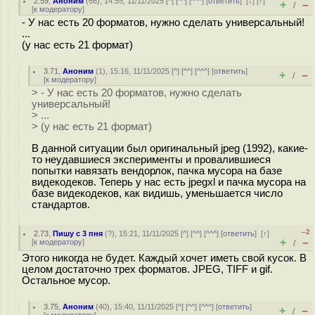
2.59
,
Аноним
(
66
), 14:55, 11/11/2025 [
^
] [
^^
] [
^^^
] [
ответить
]
[
↓
] [
↑
]
+
–
/
[
к модератору
]
- У нас есть 20 форматов, нужно сделать универсальный!
...
(у нас есть 21 формат)
3.71
,
Аноним
(
1
), 15:16, 11/11/2025 [
^
] [
^^
] [
^^^
] [
ответить
]
+
–
/
[
к модератору
]
> - У нас есть 20 форматов, нужно сделать
универсальный!
> ...
> (у нас есть 21 формат)
В данной ситуации был оригинальный jpeg (1992), какие-
то неудавшиеся эксперименты и провалившиеся
попытки навязать вендорлок, пачка мусора на базе
видекодеков. Теперь у нас есть jpegxl и пачка мусора на
базе видекодеков, как видишь, уменьшается число
стандартов.
–2
2.73
,
Пишу с 3 пня
(
?
), 15:21, 11/11/2025 [
^
] [
^^
] [
^^^
] [
ответить
]
[
↑
]
+
–
[
к модератору
]
/
Этого никогда не будет. Каждый хочет иметь свой кусок. В
целом достаточно трех форматов. JPEG, TIFF и gif.
Остальное мусор.
3.75
,
Аноним
(
40
), 15:40, 11/11/2025 [
^
] [
^^
] [
^^^
] [
ответить
]
+
–
/