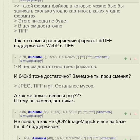
[
к модератору
]
>> такой формат файлов в которые можно быо бы
запихать сколько угодно картинок в каких угодно
форматах
> Этого никогда не будет
> В целом достаточно
> TIFF
Так это самый расширяемый формат. LibTIFF
поддерживает WebP в TIFF.
3.78
,
Аноним
(
-
), 15:43, 11/11/2025 [
^
] [
^^
] [
^^^
] [
ответить
]
+
–
/
[
к модератору
]
> В целом достаточно трех форматов.
И 640кб тоже достаточно? Зачем же ты проц сменил?
> JPEG, TIFF и gif. Остальное мусор.
А как же божественный png???
tiff ему не замена, вот никак.
3.86
,
Аноним
(
85
), 16:09, 11/11/2025 [
^
] [
^^
] [
^^^
] [
ответить
]
+
–
/
[
к модератору
]
Не понял, а как же QOI? ImageMagick и всё на базе
ImLib2 поддерживает.
4.90
,
Аноним
(
40
), 16:40, 11/11/2025 [
^
] [
^^
] [
^^^
] [
ответить
]
+
–