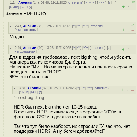
+2
1.14
,
Аноним
(
14
), 09:49, 11/11/2025 [
ответить
] [
﹢﹢﹢
] [
· · ·
]
[
↓
] [
↑
]
+
–
[
к модератору
]
/
Зачем в PDF HDR?
+1
2.43
,
Аноним
(
45
), 12:46, 11/11/2025 [
^
] [
^^
] [
^^^
] [
ответить
]
+
–
[
к модератору
]
/
Модно.
2.49
,
Аноним
(
40
), 13:26, 11/11/2025 [
^
] [
^^
] [
^^^
] [
ответить
]
[
↓
]
+
–
/
[
к модератору
]
Для внедрения требовалась next big thing, чтобы убедить
манагера как из комиксов Дилберта.
Написали "ИИ". Но манагер не оценил и пришлось срочно
переделывать на "HDR".
95%, что было так!
3.87
,
Аноним
(
87
), 16:25, 11/11/2025 [
^
] [
^^
] [
^^^
] [
ответить
]
+
–
/
[
к модератору
]
> next big thing
HDR был next big thing лет 10-15 назад.
В фотиках HDR появился еще в середине 2000х, в
фотошопе CS2 и в десяточке из коробки.
Так что тут было наоборот, их спросили "У вас что, нет
поддержки HDR?! А ну бегом добавляйте!"