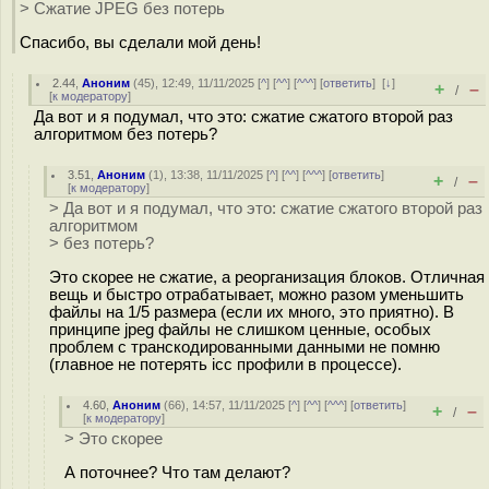
> Сжатие JPEG без потерь
Спасибо, вы сделали мой день!
2.44
,
Аноним
(
45
), 12:49, 11/11/2025 [
^
] [
^^
] [
^^^
] [
ответить
]
[
↓
]
+
–
/
[
к модератору
]
Да вот и я подумал, что это: сжатие сжатого второй раз
алгоритмом без потерь?
3.51
,
Аноним
(
1
), 13:38, 11/11/2025 [
^
] [
^^
] [
^^^
] [
ответить
]
+
–
/
[
к модератору
]
> Да вот и я подумал, что это: сжатие сжатого второй раз
алгоритмом
> без потерь?
Это скорее не сжатие, а реорганизация блоков. Отличная
вещь и быстро отрабатывает, можно разом уменьшить
файлы на 1/5 размера (если их много, это приятно). В
принципе jpeg файлы не слишком ценные, особых
проблем с транскодированными данными не помню
(главное не потерять icc профили в процессе).
4.60
,
Аноним
(
66
), 14:57, 11/11/2025 [
^
] [
^^
] [
^^^
] [
ответить
]
+
–
/
[
к модератору
]
> Это скорее
А поточнее? Что там делают?