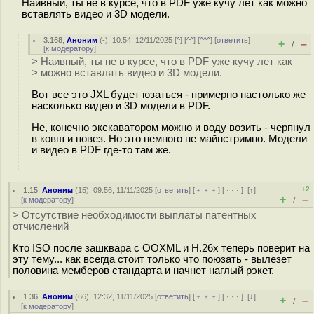
Наивный, ты не в курсе, что в PDF уже кучу лет как можно
вставлять видео и 3D модели.
3.168
,
Аноним
(
-
), 10:54, 12/11/2025 [
^
] [
^^
] [
^^^
] [
ответить
]
+
–
/
[
к модератору
]
> Наивный, ты не в курсе, что в PDF уже кучу лет как
> можно вставлять видео и 3D модели.
Вот все это JXL будет юзаться - примерно настолько же
насколько видео и 3D модели в PDF.
Не, конечно экскаватором можно и воду возить - черпнул
в ковш и повез. Но это немного не майнстримно. Модели
и видео в PDF где-то там же.
+2
1.15
,
Аноним
(
15
), 09:56, 11/11/2025 [
ответить
] [
﹢﹢﹢
] [
· · ·
]
[
↑
]
+
–
[
к модератору
]
/
> Отсутствие необходимости выплаты патентных
отчислений
Кто ISO после зашквара с OOXML и H.26x теперь поверит на
эту тему... как всегда стоит только что поюзать - вылезет
половина мемберов стандарта и начнет наглый рэкет.
1.36
,
Аноним
(
66
), 12:32, 11/11/2025 [
ответить
] [
﹢﹢﹢
] [
· · ·
]
[
↓
]
+
–
/
[
к модератору
]