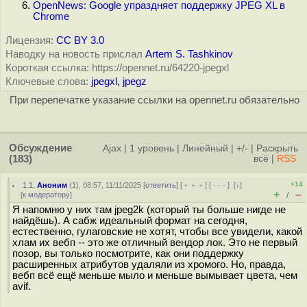
OpenNews: Google упраздняет поддержку JPEG XL в
Chrome
Лицензия:
CC BY 3.0
Наводку на новость прислал
Artem S. Tashkinov
Короткая ссылка: https://opennet.ru/64220-jpegxl
Ключевые слова:
jpegxl
,
jpegz
При перепечатке указание ссылки на opennet.ru обязательно
Обсуждение
Ajax
|
1 уровень
|
Линейный
|
+/-
|
Раскрыть
(183)
всё
|
RSS
+14
1.1
,
Аноним
(
1
), 08:57, 11/11/2025 [
ответить
] [
﹢﹢﹢
] [
· · ·
]
[
↓
]
+
–
[
к модератору
]
/
Я напомню у них там jpeg2k (который ты больше нигде не
найдёшь). А сабж идеальный формат на сегодня,
естественно, гулаговские не хотят, чтобы все увидели, какой
хлам их вебп -- это же отличный вендор лок. Это не первый
позор, вы только посмотрите, как они поддержку
расширенных атрибутов удаляли из хромого. Но, правда,
вебп всё ещё меньше мыло и меньше вымывает цвета, чем
avif.