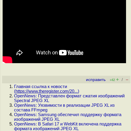
+
–
исправить
/
+42
Главная ссылка к новости
(
https://www.theregister.com/20...
)
OpenNews: Представлен формат сжатия изображений
Spectral JPEG XL
OpenNews: Уязвимости в реализации JPEG XL из
состава FFmpeg
OpenNews: Samsung обеспечил поддержку формата
изображений JPEG XL
OpenNews: В Safari 17 и WebKit включена поддержка
формата изображений JPEG XL