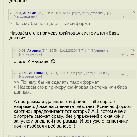
делали?
+5
2.58
,
Аноним
(
40
), 14:34, 11/11/2025 [
^
] [
^^
] [
^^^
] [
ответить
]
[
↓
]
+
–
[
к модератору
]
/
> Почему бы не сделать такой формат
Назовём его к примеру файловая система или база
данных.
+1
3.82
,
Аноним
(
74
), 15:54, 11/11/2025 [
^
] [
^^
] [
^^^
] [
ответить
]
+
–
[
к модератору
]
/
... или ZIP-архив! 😉
3.179
,
Аноним
(
-
), 17:01, 12/11/2025 [
^
] [
^^
] [
^^^
] [
ответить
]
+
–
/
[
к модератору
]
>> Почему бы не сделать такой формат
> Назовём его к примеру файловая система или база
данных.
А программа отдающая эти файлы - http сервер
например. Даже на опеннете работает! Конечно формат
картинок предпочитают тот который ALL потом еще и
смотреть сможет сразу, без упражнений с скачкой и
запуском внешней программы. И вот уже опеннетчики
почти изобрели веб заново :)