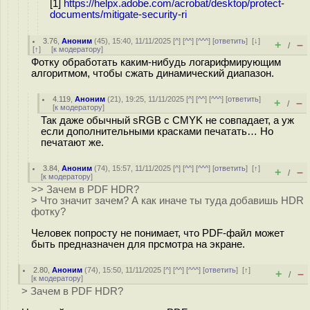
[1]
https://helpx.adobe.com/acrobat/desktop/protect-
documents/mitigate-security-ri
3.76
,
Аноним
(
45
), 15:40, 11/11/2025 [
^
] [
^^
] [
^^^
] [
ответить
]
[
↓
]
+
–
/
[
↑
] [
к модератору
]
Фотку обработать каким-нибудь логарифмирующим
алгоритмом, чтобы сжать динамический диапазон.
4.119
,
Аноним
(
21
), 19:25, 11/11/2025 [
^
] [
^^
] [
^^^
] [
ответить
]
+
–
/
[
к модератору
]
Так даже обычный sRGB с CMYK не совпадает, а уж
если дополнительными красками печатать… Но
печатают же.
3.84
,
Аноним
(
74
), 15:57, 11/11/2025 [
^
] [
^^
] [
^^^
] [
ответить
]
[
↑
]
+
–
/
[
к модератору
]
>> Зачем в PDF HDR?
> Что значит зачем? А как иначе ты туда добавишь HDR
фотку?
Человек попросту не понимает, что PDF-файл может
быть предназначен для прсмотра на экране.
2.80
,
Аноним
(
74
), 15:50, 11/11/2025 [
^
] [
^^
] [
^^^
] [
ответить
]
[
↑
]
+
–
/
[
к модератору
]
> Зачем в PDF HDR?