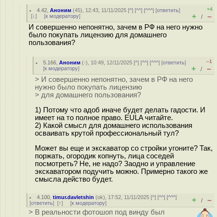
+4
4.42
,
Аноним
(
45
), 12:43, 11/11/2025 [
^
] [
^^
] [
^^^
] [
ответить
]
+
–
[
↓
] [
к модератору
]
/
И совершенно непонятно, зачем в РФ на него нужно
было покупать лицензию для домашнего
пользования?
–1
5.166
,
Аноним
(
-
), 10:49, 12/11/2025 [
^
] [
^^
] [
^^^
] [
ответить
]
+
–
[
к модератору
]
/
> И совершенно непонятно, зачем в РФ на него
нужно было покупать лицензию
> для домашнего пользования?
1) Потому что адоб иначе будет делать гадости. И
имеет на то полное право. EULA читайте.
2) Какой смысл для домашнего использования
осваивать крутой профессиональный тул?
Может вы еще и экскаватор со стройки угоните? Так,
поржать, огородик копнуть, лица соседей
посмотреть? Не, не надо? Заодно и управление
экскаватором подучить можно. Примерно такого же
смысла действо будет.
4.100
,
timur.davletshin
(
ok
), 17:52, 11/11/2025 [
^
] [
^^
] [
^^^
]
+
–
/
[
ответить
]
[
↑
] [
к модератору
]
> В реальности фотошоп под винду был