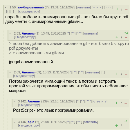
1.50
,
зомбированный
(
?
), 13:31, 11/11/2025 [
ответить
] [
﹢﹢﹢
] [
· · ·
]
+
–
/
[
↓
] [
↑
] [
к модератору
]
пора бы добавить анимированные gif - вот было бы круто pdf
документы с анимированными gifами...
+2
2.53
,
Аноним
(
1
), 13:49, 11/11/2025 [
^
] [
^^
] [
^^^
] [
ответить
]
+
–
[
к модератору
]
/
> пора бы добавить анимированные gif - вот было бы круто
pdf документы
> с анимированными gifами...
jpegxl анимированный
2.69
,
Аноним
(
69
), 15:13, 11/11/2025 [
^
] [
^^
] [
^^^
] [
ответить
]
[
↓
]
+
–
/
[
к модератору
]
Потом захочется мигающий текст, а потом и встроить
простой язык программирования, чтобы писать небольшие
макросы.
3.142
,
Аноним
(
139
), 22:16, 11/11/2025 [
^
] [
^^
] [
^^^
] [
ответить
]
+
–
/
[
к модератору
]
PostScript - это язык программирования.
+1
3.146
,
Хрю
(
?
), 23:08, 11/11/2025 [
^
] [
^^
] [
^^^
] [
ответить
]
+
–
[
к модератору
]
/