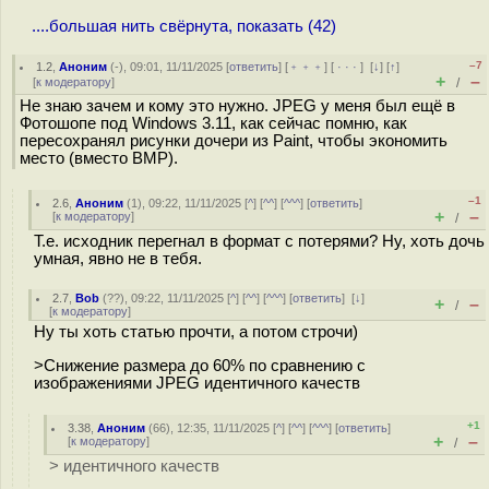
....большая нить свёрнута, показать (42)
–7
1.2
,
Аноним
(
-
), 09:01, 11/11/2025 [
ответить
] [
﹢﹢﹢
] [
· · ·
]
[
↓
] [
↑
]
+
–
[
к модератору
]
/
Не знаю зачем и кому это нужно. JPEG у меня был ещё в
Фотошопе под Windows 3.11, как сейчас помню, как
пересохранял рисунки дочери из Paint, чтобы экономить
место (вместо BMP).
–1
2.6
,
Аноним
(
1
), 09:22, 11/11/2025 [
^
] [
^^
] [
^^^
] [
ответить
]
+
–
[
к модератору
]
/
Т.е. исходник перегнал в формат с потерями? Ну, хоть дочь
умная, явно не в тебя.
2.7
,
Bob
(
??
), 09:22, 11/11/2025 [
^
] [
^^
] [
^^^
] [
ответить
]
[
↓
]
+
–
/
[
к модератору
]
Ну ты хоть статью прочти, а потом строчи)
>Снижение размера до 60% по сравнению с
изображениями JPEG идентичного качеств
+1
3.38
,
Аноним
(
66
), 12:35, 11/11/2025 [
^
] [
^^
] [
^^^
] [
ответить
]
+
–
[
к модератору
]
/
> идентичного качеств