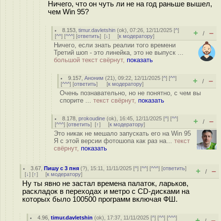
Ничего, что он чуть ли не на год раньше вышел,
чем Win 95?
8.153
,
timur.davletshin
(
ok
), 07:26, 12/11/2025 [
^
]
+
–
/
[
^^
] [
^^^
] [
ответить
]
[
↓
] [
к модератору
]
Ничего, если знать реалии того времени
Третий шоп - это линейка, это не выпуск ...
большой текст свёрнут,
показать
9.157
,
Аноним
(
21
), 09:22, 12/11/2025 [
^
] [
^^
]
+
–
/
[
^^^
] [
ответить
]
[
к модератору
]
Очень познавательно, но не понятно, с чем вы
спорите ...
текст свёрнут,
показать
8.178
,
prokoudine
(
ok
), 16:45, 12/11/2025 [
^
] [
^^
]
+
–
/
[
^^^
] [
ответить
]
[
↑
] [
к модератору
]
Это никак не мешало запускать его на Win 95
Я с этой версии фотошопа как раз на...
текст
свёрнут,
показать
3.67
,
Пишу с 3 пня
(
?
), 15:11, 11/11/2025 [
^
] [
^^
] [
^^^
] [
ответить
]
+
–
/
[
↓
] [
↑
] [
к модератору
]
Ну ты явно не застал времена палаток, ларьков,
раскладок в переходах и метро с CD-дисками на
которых было 100500 программ включая ФШ.
4.96
,
timur.davletshin
(
ok
), 17:37, 11/11/2025 [
^
] [
^^
] [
^^^
]
+
–